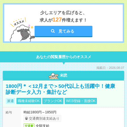
少しエリアを広げると、
127
求人が
件増えます！
見てみる
あなたの閲覧履歴からのオススメ
掲載日：2026.08.07
未読
1800円＊＜12月まで＞50代以上も活躍中！健康
診断データ入力・集計など
派遣
職種未経験OK
ブランクOK
WEB登録・面接OK
時給1800円～1850円
給与
交通費別途支給あり
全額支給
交通費