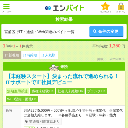
0
メニュー
気になる！
ログイン
検索結果
条件の変更
宮前区でIT・通信・Web関連のバイト一覧
1
1,350
件中
1
～
1
件表示
平均時給:
円
新着順
時給順
人気順
掲載日：2026.08.05
未読
【未経験スタート】決まった流れで進められる！
ITサポートで正社員デビュー
無期雇用派遣
職種未経験OK
社会人未経験OK
ブランクOK
WEB登録・面接OK
月給22万5,000円～50万円＋地域／住宅手当＋残業代 ※残業代
給与
は全額支給します。 ※各種手当あり ※経験・年齢・能力等を
考慮して加給・優遇します。
交通費別途支給あり