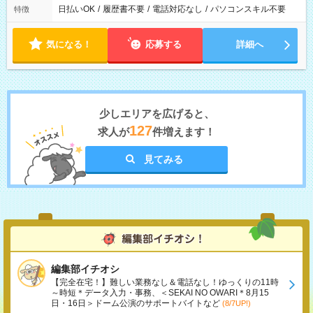
日払いOK
/
履歴書不要
/
電話対応なし
/
パソコンスキル不要
特徴
気になる！
応募する
詳細へ
少しエリアを広げると、
127
求人が
件増えます！
見てみる
編集部イチオシ
【完全在宅！】難しい業務なし＆電話なし！ゆっくりの11時
～時短＊データ入力・事務、＜SEKAI NO OWARI＊8月15
日・16日＞ドーム公演のサポートバイトなど
(8/7UP!)