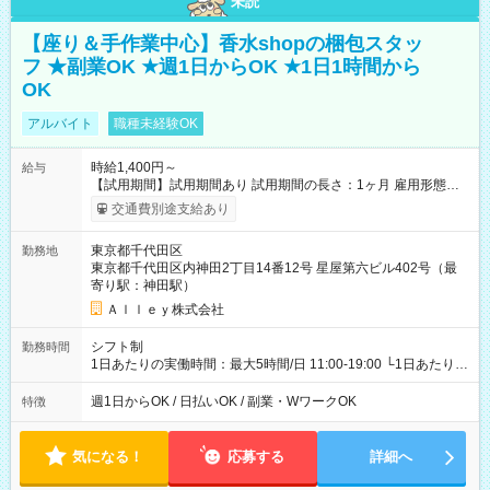
未読
【座り＆手作業中心】香水shopの梱包スタッ
フ ★副業OK ★週1日からOK ★1日1時間から
OK
アルバイト
職種未経験OK
時給1,400円～
給与
【試用期間】試用期間あり 試用期間の長さ：1ヶ月 雇用形態、
給与は本採用時と同じです。
交通費別途支給あり
東京都千代田区
勤務地
東京都千代田区内神田2丁目14番12号 星屋第六ビル402号（最
寄り駅：神田駅）
Ａｌｌｅｙ株式会社
シフト制
勤務時間
1日あたりの実働時間：最大5時間/日 11:00-19:00 └1日あたりの
実働時間：1-5時間 └上記の時間帯内であれば、いつでも勤務可
能！ └平日・土曜日の中で、お好きな曜日でご勤務いただけま
週1日からOK / 日払いOK / 副業・WワークOK
特徴
す！ 【シフト例】 ・11:00～14:00 ・16:30～19:00 ・13:00～
18:00 などのように、自由な働き方が可能なお仕事です！
気になる！
応募する
詳細へ