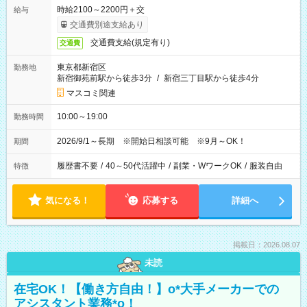
時給2100～2200円＋交
給与
交通費別途支給あり
交通費支給(規定有り)
交通費
東京都新宿区
勤務地
新宿御苑前駅から徒歩3分
/
新宿三丁目駅から徒歩4分
マスコミ関連
10:00～19:00
勤務時間
2026/9/1～長期 ※開始日相談可能 ※9月～OK！
期間
履歴書不要
/
40～50代活躍中
/
副業・WワークOK
/
服装自由
特徴
気になる！
応募する
詳細へ
掲載日：2026.08.07
未読
在宅OK！【働き方自由！】o*大手メーカーでの
アシスタント業務*o！