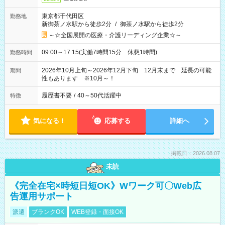
東京都千代田区
勤務地
新御茶ノ水駅から徒歩2分
/
御茶ノ水駅から徒歩2分
～☆全国展開の医療・介護リーディング企業☆～
09:00～17:15(実働7時間15分 休憩1時間)
勤務時間
2026年10月上旬～2026年12月下旬 12月末まで 延長の可能
期間
性もあります ※10月～！
履歴書不要
/
40～50代活躍中
特徴
気になる！
応募する
詳細へ
掲載日：2026.08.07
未読
《完全在宅×時短日短OK》Wワーク可〇Web広
告運用サポート
派遣
ブランクOK
WEB登録・面接OK