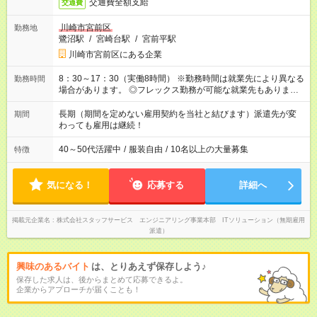
交通費全額支給
交通費
川崎市宮前区
勤務地
鷺沼駅
/
宮崎台駅
/
宮前平駅
川崎市宮前区にある企業
8：30～17：30（実働8時間） ※勤務時間は就業先により異なる
勤務時間
場合があります。 ◎フレックス勤務が可能な就業先もありま
す。 ◎今よりもさらに働きやすい環境をつくるべく、 働き方
改革に全社をあげて取り組んでいます。
長期（期間を定めない雇用契約を当社と結びます）派遣先が変
期間
わっても雇用は継続！
40～50代活躍中
/
服装自由
/
10名以上の大量募集
特徴
気になる！
応募する
詳細へ
掲載元企業名
株式会社スタッフサービス エンジニアリング事業本部 ITソリューション（無期雇用
派遣）
興味のあるバイト
は、とりあえず保存しよう♪
保存した求人は、後からまとめて応募できるよ。
企業からアプローチが届くことも！