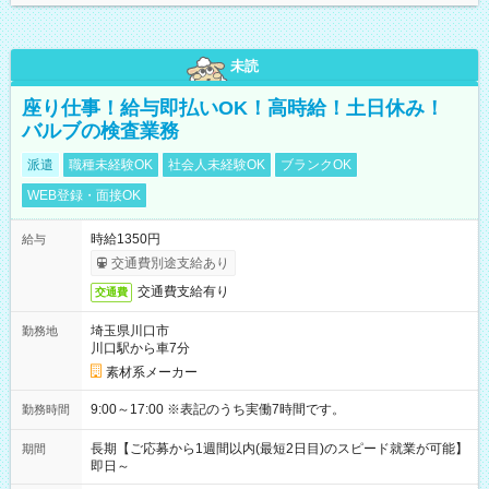
未読
座り仕事！給与即払いOK！高時給！土日休み！
バルブの検査業務
派遣
職種未経験OK
社会人未経験OK
ブランクOK
WEB登録・面接OK
時給1350円
給与
交通費別途支給あり
交通費支給有り
交通費
埼玉県川口市
勤務地
川口駅から車7分
素材系メーカー
9:00～17:00 ※表記のうち実働7時間です。
勤務時間
長期【ご応募から1週間以内(最短2日目)のスピード就業が可能】
期間
即日～