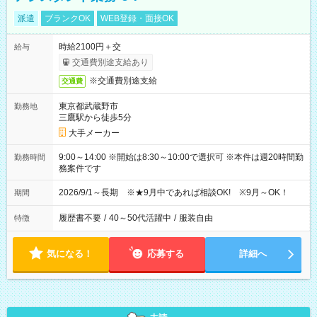
派遣
ブランクOK
WEB登録・面接OK
時給2100円＋交
給与
交通費別途支給あり
※交通費別途支給
交通費
東京都武蔵野市
勤務地
三鷹駅から徒歩5分
大手メーカー
9:00～14:00 ※開始は8:30～10:00で選択可 ※本件は週20時間勤
勤務時間
務案件です
2026/9/1～長期 ※★9月中であれば相談OK! ※9月～OK！
期間
履歴書不要
/
40～50代活躍中
/
服装自由
特徴
気になる！
応募する
詳細へ