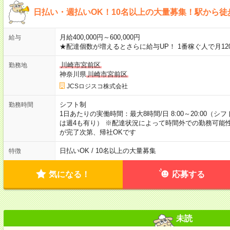
日払い・週払いOK！10名以上の大量募集！駅から徒
月給400,000円～600,000円
給与
★配達個数が増えるとさらに給与UP！ 1番稼ぐ人で月12
川崎市宮前区
勤務地
神奈川県
川崎市宮前区
JCSロジスコ株式会社
シフト制
勤務時間
1日あたりの実働時間：最大8時間/日 8:00～20:00（
は週4も有り） ※配達状況によって時間外での勤務可能性
が完了次第、帰社OKです
日払いOK / 10名以上の大量募集
特徴
気になる！
応募する
未読