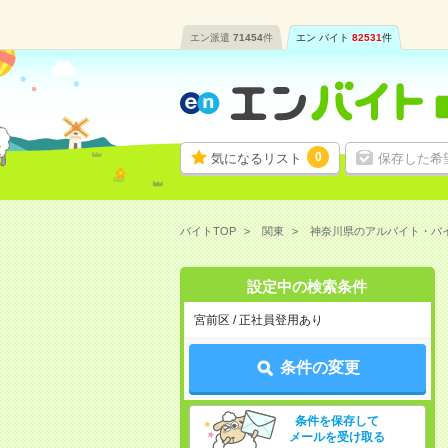
エン派遣
71454
件
エン バイト
82531
件
0
気になるリスト
保存した希
バイトTOP
関東
神奈川県のアルバイト・バ
設定中の検索条件
宮前区 / 正社員登用あり
条件の変更
条件を保存して
メールを受け取る