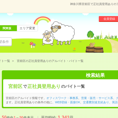
神奈川県宮前区で正社員登用ありの
会員登録
エリア変更
関東版
望条件
イト一覧
宮前区の正社員登用ありのアルバイト・バイト一覧
検索結果
宮前区
正社員登用あり
で
のバイト一覧
宮前区のアルバイト情報です。
オフィスワーク・事務系
、
営業・販売・サービス系
、
ます。正社員登用ありの条件の他に、
WEB登録・面接OK
、
交通費別途支給あり
、
英語
1,341
50
平均時給:
円
件中
1
～
50
件表示