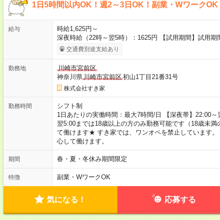
1日5時間以内OK！週2～3日OK！副業・WワークO
時給1,625円～
給与
深夜時給（22時～翌5時）：1625円 【試用期間】試用
交通費別途支給あり
川崎市宮前区
勤務地
神奈川県
川崎市宮前区
初山1丁目21番31号
株式会社すき家
シフト制
勤務時間
1日あたりの実働時間：最大7時間/日 【深夜帯】22:00～翌5:
翌5:00までは18歳以上の方のみ勤務可能です（18歳未
て働けます★ すき家では、ワンオペを禁止しています。
心して働けます。
春・夏・冬休み期間限定
期間
副業・WワークOK
特徴
気になる！
応募する