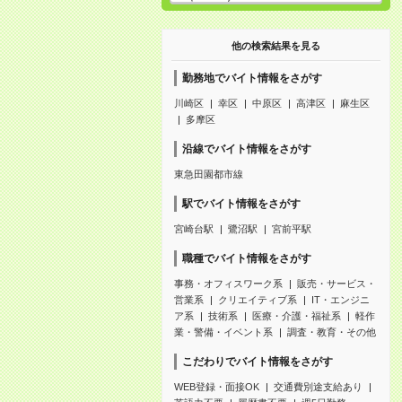
他の検索結果を見る
勤務地でバイト情報をさがす
川崎区
幸区
中原区
高津区
麻生区
多摩区
沿線でバイト情報をさがす
東急田園都市線
駅でバイト情報をさがす
宮崎台駅
鷺沼駅
宮前平駅
職種でバイト情報をさがす
事務・オフィスワーク系
販売・サービス・
営業系
クリエイティブ系
IT・エンジニ
ア系
技術系
医療・介護・福祉系
軽作
業・警備・イベント系
調査・教育・その他
こだわりでバイト情報をさがす
WEB登録・面接OK
交通費別途支給あり