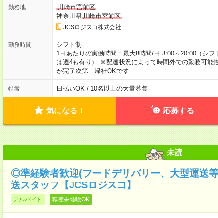
川崎市宮前区
勤務地
神奈川県
川崎市宮前区
JCSロジスコ株式会社
シフト制
勤務時間
1日あたりの実働時間：最大8時間/日 8:00～20:00（
は週4も有り） ※配達状況によって時間外での勤務可能性
が完了次第、帰社OKです
日払いOK / 10名以上の大量募集
特徴
気になる！
応募する
未読
◎準経験者歓迎(フードデリバリー、大型運送
送スタッフ【JCSロジスコ】
アルバイト
職種未経験OK