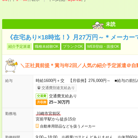
未読
《在宅あり×18時迄！》月27万円～＊メーカ
紹介予定派遣
職種未経験OK
ブランクOK
WEB登録・面接OK
＼正社員前提＊賞与年2回／人気の紹介予定派遣＠自
時給1600円＋交 【月収例】276,000円～ ■給与の
給与
交通費別途支給あり
交通費支給あり
交通費
25～30万円
月収例
川崎市宮前区
勤務地
宮前平駅から徒歩15分
自動車用部品などを扱うメーカー
9:00～18:00 ※残業はほとんどありません。※休憩60
勤務時間