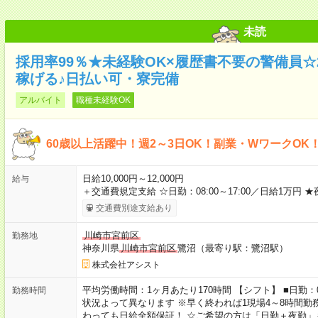
未読
採用率99％★未経験OK×履歴書不要の警備員☆2
稼げる♪日払い可・寮完備
アルバイト
職種未経験OK
60歳以上活躍中！週2～3日OK！副業・WワークOK
日給10,000円～12,000円
給与
＋交通費規定支給 ☆日勤：08:00～17:00／日給1万円 
交通費別途支給あり
川崎市宮前区
勤務地
神奈川県
川崎市宮前区
鷺沼（最寄り駅：鷺沼駅）
株式会社アシスト
平均労働時間：1ヶ月あたり170時間 【シフト】 ■日勤：08:00
勤務時間
状況よって異なります ※早く終われば1現場4～8時間勤務
わっても日給全額保証！ ☆ご希望の方は「日勤＋夜勤」