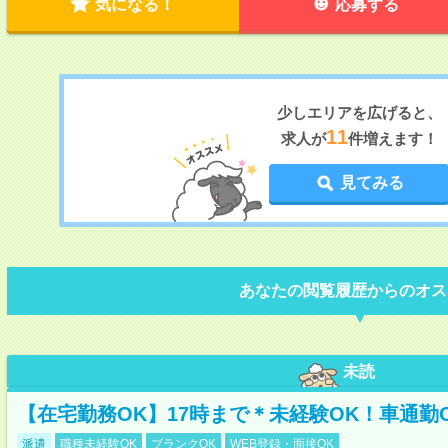
気になる！
応募する
少しエリアを広げると、
11
求人が
件増えます！
見てみる
あなたの閲覧履歴からのオス
未読
【在宅勤務OK】17時まで＊未経験OK！車通勤
派遣
職種未経験OK
ブランクOK
WEB登録・面接OK