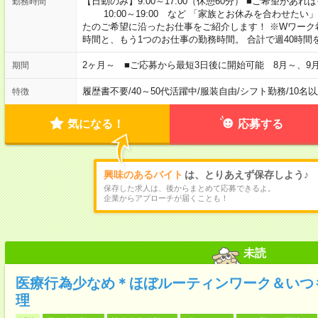
【日勤のみ】9:00～17:00（休憩60分） ■ご希望があれば
勤務時間
10:00～19:00 など 「家族とお休みを合わせたい
たのご希望に沿ったお仕事をご紹介します！ ※Wワーク
時間と、もう1つのお仕事の勤務時間。 合計で週40時
2ヶ月～ ■ご応募から最短3日後に開始可能 8月～、9
期間
履歴書不要
/
40～50代活躍中
/
服装自由
/
シフト勤務
/
10名
特徴
気になる！
応募する
興味のあるバイト
は、とりあえず保存しよう♪
保存した求人は、後からまとめて応募できるよ。
企業からアプローチが届くことも！
未読
医療行為少なめ＊ほぼルーティンワーク＆いつ
理