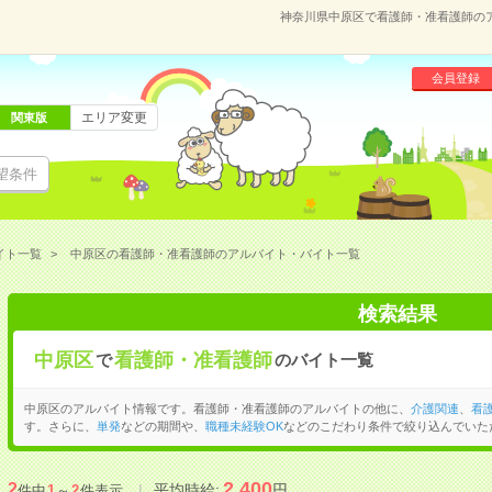
神奈川県中原区で看護師・准看護師の
会員登録
エリア変更
関東版
望条件
イト一覧
中原区の看護師・准看護師のアルバイト・バイト一覧
検索結果
中原区
看護師・准看護師
で
のバイト一覧
中原区のアルバイト情報です。看護師・准看護師のアルバイトの他に、
介護関連
、
看
す。さらに、
単発
などの期間や、
職種未経験OK
などのこだわり条件で絞り込んでいた
2,400
2
平均時給:
円
件中
1
～
2
件表示