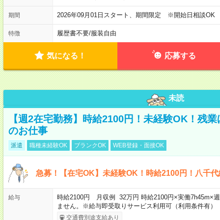
2026年09月01日スタート、期間限定 ※開始日相談OK
期間
履歴書不要
/
服装自由
特徴
気になる！
応募する
未読
【週2在宅勤務】時給2100円！未経験OK！残
のお仕事
派遣
職種未経験OK
ブランクOK
WEB登録・面接OK
急募！【在宅OK】未経験OK！時給2100円！八千
時給2100円 月収例 32万円 時給2100円×実働7h45
給与
ません。※給与即受取りサービス利用可（利用条件有）
交通費別途支給あり