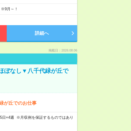
 ※9月～！
詳細へ
掲載日：2026.08.06
業ほぼなし▼八千代緑が丘で
代緑が丘でのお仕事
m×週5日×4週 ※月収例を保証するものではあり