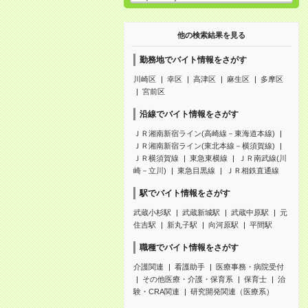
他の検索結果を見る
勤務地でバイト情報をさがす
川崎区
幸区
高津区
麻生区
多摩区
宮前区
沿線でバイト情報をさがす
ＪＲ湘南新宿ライン(高崎線－東海道本線)
ＪＲ湘南新宿ライン(東北本線－横須賀線)
ＪＲ横須賀線
東急東横線
ＪＲ南武線(川
崎－立川)
東急目黒線
ＪＲ相鉄直通線
駅でバイト情報をさがす
武蔵小杉駅
武蔵新城駅
武蔵中原駅
元
住吉駅
新丸子駅
向河原駅
平間駅
職種でバイト情報をさがす
介護関連
看護助手
医療事務・病院受付
その他医療・介護・保育系
保育士
治
験・CRA関連
研究開発関連（医療系）