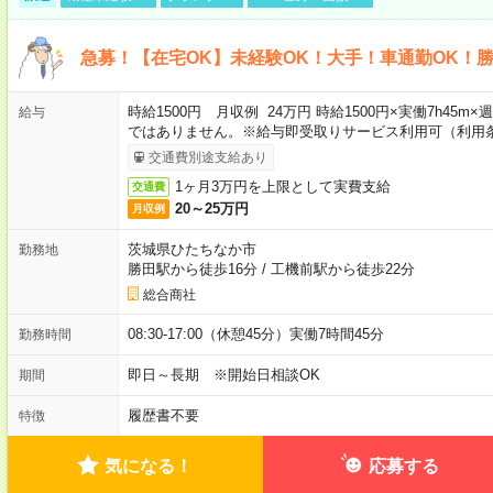
急募！【在宅OK】未経験OK！大手！車通勤OK！
時給1500円 月収例 24万円 時給1500円×実働7h45m
給与
ではありません。※給与即受取りサービス利用可（利用
交通費別途支給あり
1ヶ月3万円を上限として実費支給
交通費
20～25万円
月収例
茨城県ひたちなか市
勤務地
勝田駅から徒歩16分
/
工機前駅から徒歩22分
総合商社
08:30-17:00（休憩45分）実働7時間45分
勤務時間
即日～長期 ※開始日相談OK
期間
履歴書不要
特徴
気になる！
応募する