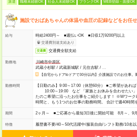
派遣
職種未経験OK
社会人未経験OK
ブランクOK
WEB登録・面接OK
施設でおばあちゃんの体温や血圧の記録などをお任
時給2400円～ ■週払いOK ■日収1万9200円以上
給与
交通費別途支給あり
交通費全額支給
交通費
川崎市中原区
勤務地
武蔵小杉駅
/
武蔵新城駅
/
元住吉駅
/
…
【自宅からドアtoドアで30分以内】介護施設でのお仕事。
【日勤のみ】9:00～17:00（休憩60分） ■ご希望があれば
勤務時間
10:00～19:00 など 「家族とお休みを合わせたい
たのご希望に沿ったお仕事をご紹介します！ ※Wワーク
時間と、もう1つのお仕事の勤務時間。 合計で週40時
2ヶ月～ ■ご応募から最短3日後に開始可能 8月～、9
期間
履歴書不要
/
40～50代活躍中
/
服装自由
/
シフト勤務
/
10名
特徴