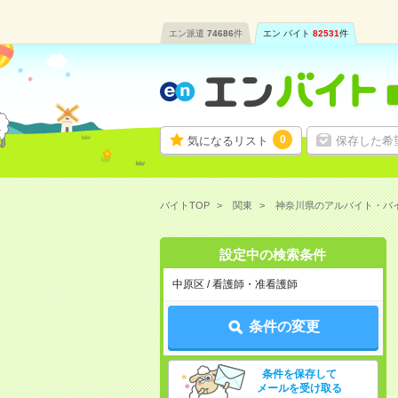
エン派遣
74686
件
エン バイト
82531
件
0
気になるリスト
保存した希
バイトTOP
関東
神奈川県のアルバイト・バ
設定中の検索条件
中原区 / 看護師・准看護師
条件の変更
条件を保存して
メールを受け取る