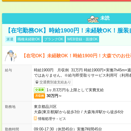
未読
【在宅勤務OK】時給1900円！未経験OK！服
派遣
職種未経験OK
ブランクOK
WEB登録・面接OK
【在宅OK】未経験OK！時給1900円！大森でのお仕
時給1900円 月収例 31万円 時給1900円×実働7h45m
給与
ではありません。※給与即受取りサービス利用可（利用
交通費別途支給あり
1ヶ月3万円を上限として実費支給
交通費
30万円～
月収例
東京都品川区
勤務地
大森(東京都)駅から徒歩3分
/
大森海岸駅から徒歩6分
情報処理サ－ビス
09:00-17:30（休憩45分）実働7時間45分
勤務時間