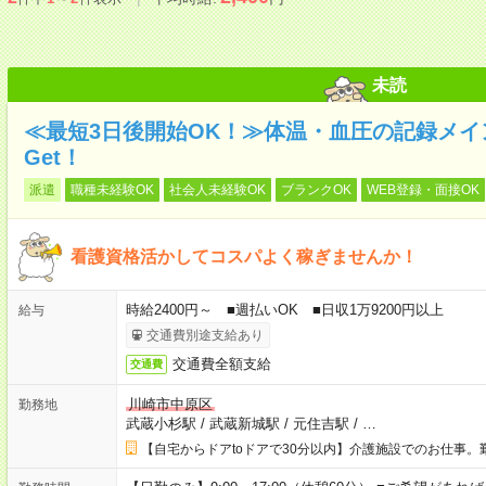
未読
≪最短3日後開始OK！≫体温・血圧の記録メ
Get！
派遣
職種未経験OK
社会人未経験OK
ブランクOK
WEB登録・面接OK
看護資格活かしてコスパよく稼ぎませんか！
時給2400円～ ■週払いOK ■日収1万9200円以上
給与
交通費別途支給あり
交通費全額支給
交通費
川崎市中原区
勤務地
武蔵小杉駅
/
武蔵新城駅
/
元住吉駅
/
…
【自宅からドアtoドアで30分以内】介護施設でのお仕事。