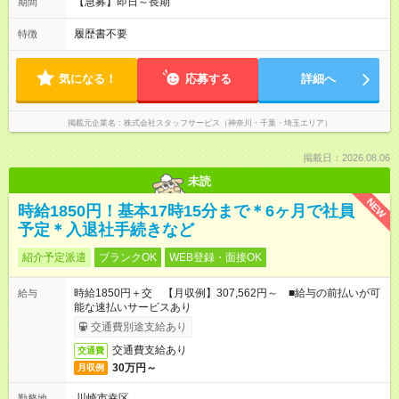
【急募】即日～長期
期間
履歴書不要
特徴
気になる！
応募する
詳細へ
掲載元企業名
株式会社スタッフサービス（神奈川・千葉・埼玉エリア）
掲載日：2026.08.06
未読
NEW
時給1850円！基本17時15分まで＊6ヶ月で社員
予定＊入退社手続きなど
紹介予定派遣
ブランクOK
WEB登録・面接OK
時給1850円＋交 【月収例】307,562円～ ■給与の前払いが可
給与
能な速払いサービスあり
交通費別途支給あり
交通費支給あり
交通費
30万円～
月収例
川崎市幸区
勤務地