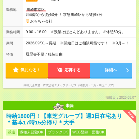
川崎市幸区
勤務地
川崎駅から徒歩3分
/
京急川崎駅から徒歩8分
おもちゃ会社
9:00～18:00 ※残業はほとんどありません。※休憩60分。
勤務時間
2026/09/01～長期 ※開始日はご相談可能です！ ※9月～！
期間
履歴書不要
/
服装自由
特徴
気になる！
応募する
詳細へ
掲載元企業名
株式会社スタッフサービス（神奈川・千葉・埼玉エリア）
掲載日：2026.08.07
未読
NEW
時給1800円！【東芝グループ】週3日在宅あり
＊基本17時15分帰り＊大手
派遣
職種未経験OK
ブランクOK
WEB登録・面接OK