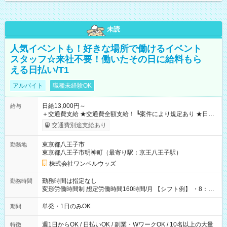
未読
人気イベントも！好きな場所で働けるイベント
スタッフ☆来社不要！働いたその日に給料もら
える日払い/T1
アルバイト
職種未経験OK
日給13,000円～
給与
＋交通費支給 ★交通費全額支給！ ┗案件により規定あり ★日払
いOK！（規定あり） ┗働いたその日に現金GET♪ お仕事後はコ
交通費別途支給あり
ンビニATMから 日払い分を引き落とせます！ 【試用期間】試
用期間なし
東京都八王子市
勤務地
東京都八王子市明神町（最寄り駅：京王八王子駅）
株式会社ワンベルウッズ
勤務時間は指定なし
勤務時間
変形労働時間制 想定労働時間160時間/月 【シフト例】 ・8：00
～21：00
単発・1日のみOK
期間
週1日からOK / 日払いOK / 副業・WワークOK / 10名以上の大量
特徴