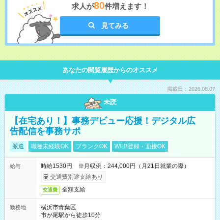
80
求人が
件増えます！
見てみる
あなたの閲覧履歴からのオススメ
掲載日：2026.08.07
未読
【在宅あり！】事務デビュー応援！デジタル広
告配信を事務サポ
派遣
職種未経験OK
ブランクOK
WEB登録・面接OK
時給1530円 ※月収例：244,000円（月21日就業の際）
給与
交通費別途支給あり
全額支給
交通費
横浜市青葉区
勤務地
市が尾駅から徒歩10分