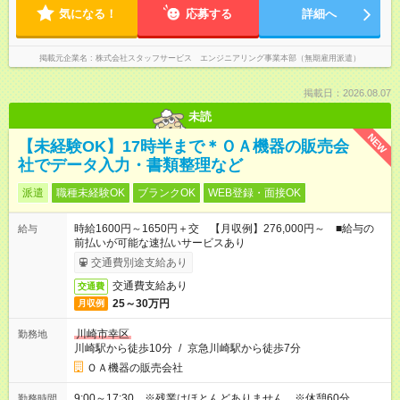
気になる！
応募する
詳細へ
掲載元企業名
株式会社スタッフサービス エンジニアリング事業本部（無期雇用派遣）
掲載日：2026.08.07
未読
NEW
【未経験OK】17時半まで＊ＯＡ機器の販売会
社でデータ入力・書類整理など
派遣
職種未経験OK
ブランクOK
WEB登録・面接OK
時給1600円～1650円＋交 【月収例】276,000円～ ■給与の
給与
前払いが可能な速払いサービスあり
交通費別途支給あり
交通費支給あり
交通費
25～30万円
月収例
川崎市幸区
勤務地
川崎駅から徒歩10分
/
京急川崎駅から徒歩7分
ＯＡ機器の販売会社
9:00～17:30 ※残業はほとんどありません。※休憩60分。
勤務時間