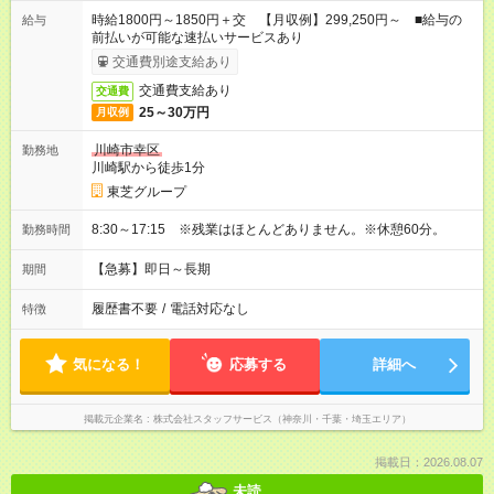
時給1800円～1850円＋交 【月収例】299,250円～ ■給与の
給与
前払いが可能な速払いサービスあり
交通費別途支給あり
交通費支給あり
交通費
25～30万円
月収例
川崎市幸区
勤務地
川崎駅から徒歩1分
東芝グループ
8:30～17:15 ※残業はほとんどありません。※休憩60分。
勤務時間
【急募】即日～長期
期間
履歴書不要
/
電話対応なし
特徴
気になる！
応募する
詳細へ
掲載元企業名
株式会社スタッフサービス（神奈川・千葉・埼玉エリア）
掲載日：2026.08.07
未読