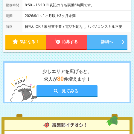
8:50～16:10 ※表記のうち実働6時間です。
勤務時間
2026/9/1～1ヶ月以上3ヶ月未満
期間
日払いOK
/
履歴書不要
/
電話対応なし
/
パソコンスキル不要
特徴
気になる！
応募する
詳細へ
少しエリアを広げると、
80
求人が
件増えます！
見てみる