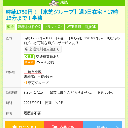
未読
時給1750円！【東芝グループ】週3日在宅＊17時
15分まで！事務
派遣
職種未経験OK
ブランクOK
WEB登録・面接OK
時給1750円～1800円＋交 【月収例】290,937円～ ■給与の
給与
前払いが可能な速払いサービスあり
交通費別途支給あり
交通費支給あり
交通費
25～30万円
月収例
川崎市幸区
勤務地
川崎駅から徒歩3分
東芝グループ
8:30～17:15 ※残業はほとんどありません。※休憩60分。
勤務時間
2026/09/01～長期 ※9月～！
期間
履歴書不要
特徴
気になる！
応募する
詳細へ