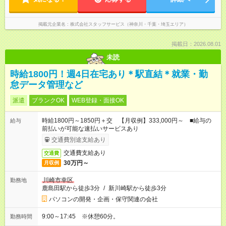
掲載元企業名
株式会社スタッフサービス（神奈川・千葉・埼玉エリア）
掲載日：2026.08.01
未読
時給1800円！週4日在宅あり＊駅直結＊就業・勤
怠データ管理など
派遣
ブランクOK
WEB登録・面接OK
時給1800円～1850円＋交 【月収例】333,000円～ ■給与の
給与
前払いが可能な速払いサービスあり
交通費別途支給あり
交通費支給あり
交通費
30万円～
月収例
川崎市幸区
勤務地
鹿島田駅から徒歩3分
/
新川崎駅から徒歩3分
パソコンの開発・企画・保守関連の会社
9:00～17:45 ※休憩60分。
勤務時間