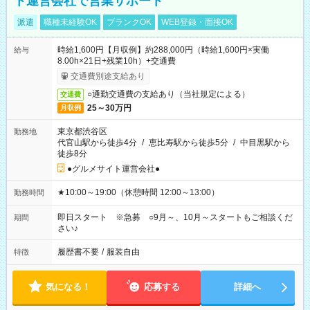
ト運営会社で営業サポート
派遣
職種未経験OK
ブランクOK
WEB登録・面接OK
時給1,600円【月収例】約288,000円（時給1,600円×実働
給与
8.00h×21日+残業10h）+交通費
交通費別途支給あり
○通勤交通費の支給あり（当社規定による）
交通費
25～30万円
月収例
東京都渋谷区
勤務地
代官山駅から徒歩4分
/
恵比寿駅から徒歩5分
/
中目黒駅から
徒歩8分
●グルメサイト運営会社●
★10:00～19:00（休憩時間 12:00～13:00）
勤務時間
即日スタート ※急募 ○9月～、10月～スタートもご相談くだ
期間
さい♪
履歴書不要
/
服装自由
特徴
気になる！
応募する
詳細へ