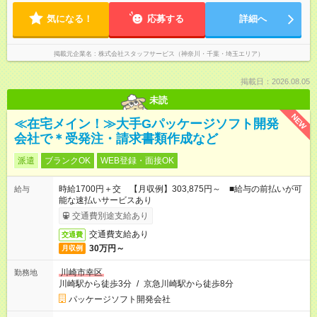
気になる！
応募する
詳細へ
掲載元企業名
株式会社スタッフサービス（神奈川・千葉・埼玉エリア）
掲載日：2026.08.05
未読
NEW
≪在宅メイン！≫大手Gパッケージソフト開発
会社で＊受発注・請求書類作成など
派遣
ブランクOK
WEB登録・面接OK
時給1700円＋交 【月収例】303,875円～ ■給与の前払いが可
給与
能な速払いサービスあり
交通費別途支給あり
交通費支給あり
交通費
30万円～
月収例
川崎市幸区
勤務地
川崎駅から徒歩3分
/
京急川崎駅から徒歩8分
パッケージソフト開発会社