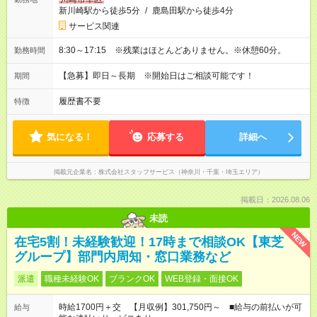
新川崎駅から徒歩5分
/
鹿島田駅から徒歩4分
サービス関連
8:30～17:15 ※残業はほとんどありません。※休憩60分。
勤務時間
【急募】即日～長期 ※開始日はご相談可能です！
期間
履歴書不要
特徴
気になる！
応募する
詳細へ
掲載元企業名
株式会社スタッフサービス（神奈川・千葉・埼玉エリア）
掲載日：2026.08.06
未読
NEW
在宅5割！未経験歓迎！17時まで相談OK【東芝
グループ】部門内周知・窓口業務など
派遣
職種未経験OK
ブランクOK
WEB登録・面接OK
時給1700円＋交 【月収例】301,750円～ ■給与の前払いが可
給与