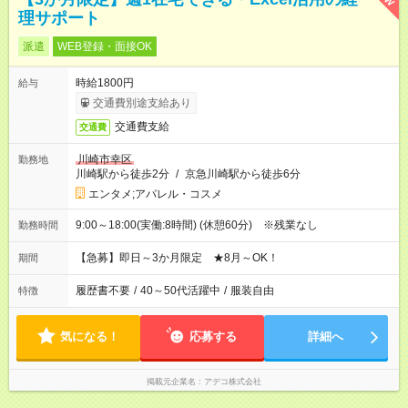
理サポート
派遣
WEB登録・面接OK
時給1800円
給与
交通費別途支給あり
交通費支給
交通費
川崎市幸区
勤務地
川崎駅から徒歩2分
/
京急川崎駅から徒歩6分
エンタメ;アパレル・コスメ
9:00～18:00(実働:8時間) (休憩60分) ※残業なし
勤務時間
【急募】即日～3か月限定 ★8月～OK！
期間
履歴書不要
/
40～50代活躍中
/
服装自由
特徴
気になる！
応募する
詳細へ
掲載元企業名
アデコ株式会社