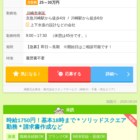
25～30万円
月収例
川崎市幸区
勤務地
京急川崎駅から徒歩4分
/
川崎駅から徒歩6分
上下水道の設計などの会社
9:00～17:30 （休憩は45分です。）
勤務時間
【急募】即日～長期 ※開始日はご相談可能です！
期間
履歴書不要
特徴
気になる！
応募する
詳細へ
掲載元企業名
株式会社スタッフサービス（神奈川・千葉・埼玉エリア）
掲載日：2026.08.04
未読
NEW
時給1750円！基本18時まで＊ソリッドスクエア
勤務＊請求書作成など
派遣
職種未経験OK
ブランクOK
WEB登録・面接OK