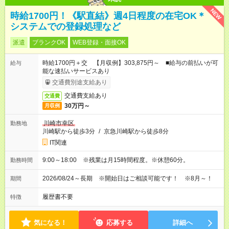
NEW
時給1700円！《駅直結》週4日程度の在宅OK＊
システムでの登録処理など
派遣
ブランクOK
WEB登録・面接OK
時給1700円＋交 【月収例】303,875円～ ■給与の前払いが可
給与
能な速払いサービスあり
交通費別途支給あり
交通費支給あり
交通費
30万円～
月収例
川崎市幸区
勤務地
川崎駅から徒歩3分
/
京急川崎駅から徒歩8分
IT関連
9:00～18:00 ※残業は月15時間程度。※休憩60分。
勤務時間
2026/08/24～長期 ※開始日はご相談可能です！ ※8月～！
期間
履歴書不要
特徴
気になる！
応募する
詳細へ