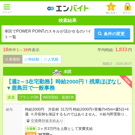
0
メニュー
気になる！
ログイン
検索結果
幸区でPOWER POINTのスキルが活かせるのバイ
条件の変更
ト一覧
18
1,833
件中
1
～
18
件表示
平均時給:
円
新着順
時給順
人気順
掲載日：2026.08.07
未読
NEW
【週2～3在宅勤務】時給2000円！残業ほぼなし
▼鹿島田で一般事務
派遣
ブランクOK
WEB登録・面接OK
時給2000円 月収例 31万円 時給2000円×実働7h45m×週5日×4
給与
週 ※月収例を保証するものではありません。※給与即受取りサ
ービス利用可（利用条件有）
交通費別途支給あり
1ヶ月3万円を上限として実費支給
交通費
30万円～
月収例