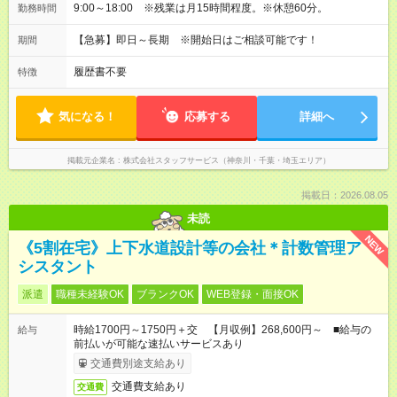
9:00～18:00 ※残業は月15時間程度。※休憩60分。
勤務時間
【急募】即日～長期 ※開始日はご相談可能です！
期間
履歴書不要
特徴
気になる！
応募する
詳細へ
掲載元企業名
株式会社スタッフサービス（神奈川・千葉・埼玉エリア）
掲載日：2026.08.05
未読
NEW
《5割在宅》上下水道設計等の会社＊計数管理ア
シスタント
派遣
職種未経験OK
ブランクOK
WEB登録・面接OK
時給1700円～1750円＋交 【月収例】268,600円～ ■給与の
給与
前払いが可能な速払いサービスあり
交通費別途支給あり
交通費支給あり
交通費