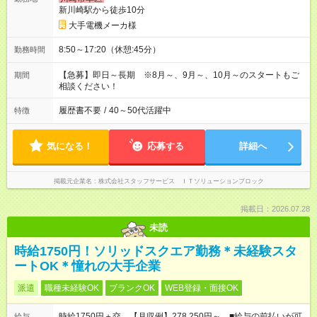
新川崎駅から徒歩10分
大手電機メーカ様
8:50～17:20（休憩:45分）
勤務時間
【急募】即日～長期 ※8月～、9月～、10月～のスタートもご
期間
相談ください！
履歴書不要
/
40～50代活躍中
特徴
気になる！
応募する
詳細へ
掲載元企業名
株式会社スタッフサービス ＩＴソリューションブロック
掲載日：2026.07.28
未読
時給1750円！ソリッドスクエア勤務＊未経験スタ
ートOK＊憧れの大手企業
派遣
職種未経験OK
ブランクOK
WEB登録・面接OK
時給1750円＋交 【月収例】278,250円～ ■給与の前払いが可
給与