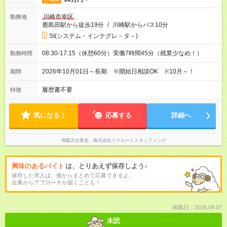
川崎市幸区
勤務地
鹿島田駅から徒歩19分
/
川崎駅からバス10分
SI(システム・インテグレ－タ－)
08:30-17:15（休憩60分）実働7時間45分（残業少なめ！）
勤務時間
2026年10月01日～長期 ※開始日相談OK ※10月～！
期間
履歴書不要
特徴
気になる！
応募する
詳細へ
掲載元企業名
株式会社リクルートスタッフィング
興味のあるバイト
は、とりあえず保存しよう♪
保存した求人は、後からまとめて応募できるよ。
企業からアプローチが届くことも！
掲載日：2026.08.07
未読