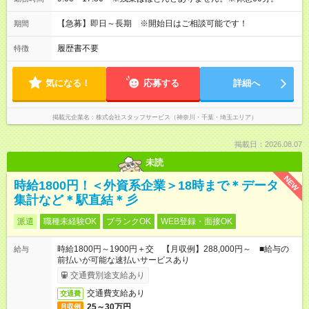
【急募】即日～長期 ※開始日はご相談可能です！
期間
履歴書不要
特徴
気になる！
応募する
詳細へ
掲載元企業名
株式会社スタッフサービス（神奈川・千葉・埼玉エリア）
掲載日：2026.08.07
未読
NEW
時給1800円！＜外資系企業＞18時まで＊データ
集計など＊駅直結＊彡
派遣
職種未経験OK
ブランクOK
WEB登録・面接OK
時給1800円～1900円＋交 【月収例】288,000円～ ■給与の
給与
前払いが可能な速払いサービスあり
交通費別途支給あり
交通費支給あり
交通費
25～30万円
月収例