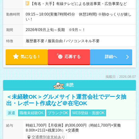
【有名・大手】有線テレビによる放送事業・広告事業など
09:15～18:00(実働7時間45分 休憩1時間) ※朝ゆっくりが嬉し
勤務時間
い！
2026年09月上旬～長期 ※9月～！
期間
履歴書不要
/
服装自由
/
パソコンスキル不要
特徴
気になる！
応募する
詳細へ
掲載日：2026.08.07
未読
＜未経験OK＞グルメサイト運営会社でデータ抽
出・レポート作成など＠在宅OK
派遣
職種未経験OK
ブランクOK
WEB登録・面接OK
時給1,700円【月収例】約306,000円（時給1,700円×実働
給与
8.00h×21日+残業10h）+交通費
交通費別途支給あり