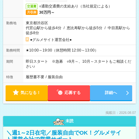
○通勤交通費の支給あり（当社規定による）
交通費
30万円～
月収例
東京都渋谷区
勤務地
代官山駅から徒歩4分
/
恵比寿駅から徒歩5分
/
中目黒駅から
徒歩8分
●グルメサイト運営会社●
★10:00～19:00（休憩時間 12:00～13:00）
勤務時間
即日スタート ※急募 ○9月～、10月～スタートもご相談くだ
期間
さい♪
履歴書不要
/
服装自由
特徴
気になる！
応募する
詳細へ
掲載日：2026.08.07
未読
＼週1～2日在宅／服装自由でOK！グルメサイ