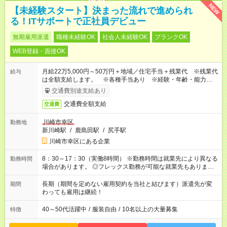
NEW
【未経験スタート】決まった流れで進められ
る！ITサポートで正社員デビュー
無期雇用派遣
職種未経験OK
社会人未経験OK
ブランクOK
WEB登録・面接OK
月給22万5,000円～50万円＋地域／住宅手当＋残業代 ※残業代
給与
は全額支給します。 ※各種手当あり ※経験・年齢・能力等を
考慮して加給・優遇します。
交通費別途支給あり
交通費全額支給
交通費
川崎市幸区
勤務地
新川崎駅
/
鹿島田駅
/
尻手駅
川崎市幸区にある企業
8：30～17：30（実働8時間） ※勤務時間は就業先により異なる
勤務時間
場合があります。 ◎フレックス勤務が可能な就業先もありま
す。 ◎今よりもさらに働きやすい環境をつくるべく、 働き方
改革に全社をあげて取り組んでいます。
長期（期間を定めない雇用契約を当社と結びます）派遣先が変
期間
わっても雇用は継続！
40～50代活躍中
/
服装自由
/
10名以上の大量募集
特徴