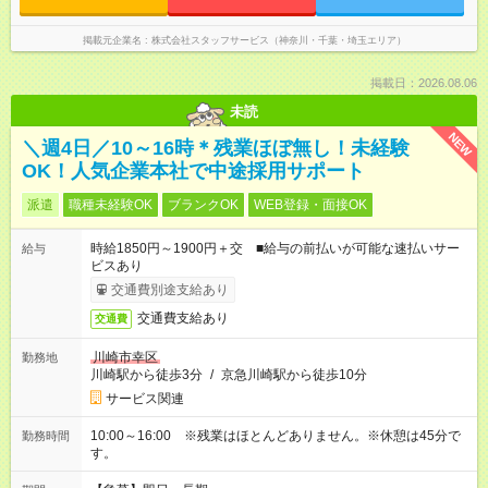
掲載元企業名
株式会社スタッフサービス（神奈川・千葉・埼玉エリア）
掲載日：2026.08.06
未読
NEW
＼週4日／10～16時＊残業ほぼ無し！未経験
OK！人気企業本社で中途採用サポート
派遣
職種未経験OK
ブランクOK
WEB登録・面接OK
時給1850円～1900円＋交 ■給与の前払いが可能な速払いサー
給与
ビスあり
交通費別途支給あり
交通費支給あり
交通費
川崎市幸区
勤務地
川崎駅から徒歩3分
/
京急川崎駅から徒歩10分
サービス関連
10:00～16:00 ※残業はほとんどありません。※休憩は45分で
勤務時間
す。