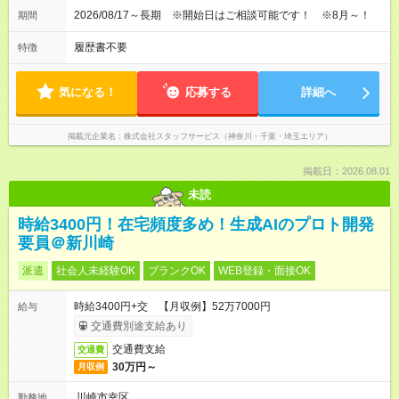
2026/08/17～長期 ※開始日はご相談可能です！ ※8月～！
期間
履歴書不要
特徴
気になる！
応募する
詳細へ
掲載元企業名
株式会社スタッフサービス（神奈川・千葉・埼玉エリア）
掲載日：2026.08.01
未読
時給3400円！在宅頻度多め！生成AIのプロト開発
要員＠新川崎
派遣
社会人未経験OK
ブランクOK
WEB登録・面接OK
時給3400円+交 【月収例】52万7000円
給与
交通費別途支給あり
交通費支給
交通費
30万円～
月収例
川崎市幸区
勤務地