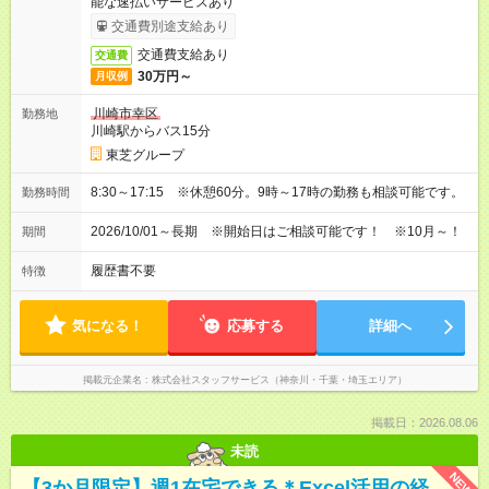
能な速払いサービスあり
交通費別途支給あり
交通費支給あり
交通費
30万円～
月収例
川崎市幸区
勤務地
川崎駅からバス15分
東芝グループ
8:30～17:15 ※休憩60分。9時～17時の勤務も相談可能です。
勤務時間
2026/10/01～長期 ※開始日はご相談可能です！ ※10月～！
期間
履歴書不要
特徴
気になる！
応募する
詳細へ
掲載元企業名
株式会社スタッフサービス（神奈川・千葉・埼玉エリア）
掲載日：2026.08.06
未読
NEW
【3か月限定】週1在宅できる＊Excel活用の経