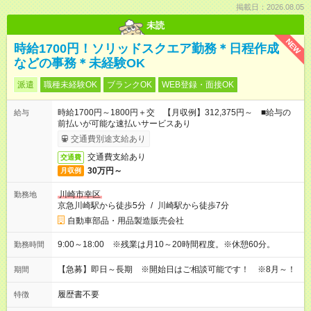
掲載日：2026.08.05
未読
NEW
時給1700円！ソリッドスクエア勤務＊日程作成
などの事務＊未経験OK
派遣
職種未経験OK
ブランクOK
WEB登録・面接OK
時給1700円～1800円＋交 【月収例】312,375円～ ■給与の
給与
前払いが可能な速払いサービスあり
交通費別途支給あり
交通費支給あり
交通費
30万円～
月収例
川崎市幸区
勤務地
京急川崎駅から徒歩5分
/
川崎駅から徒歩7分
自動車部品・用品製造販売会社
9:00～18:00 ※残業は月10～20時間程度。※休憩60分。
勤務時間
【急募】即日～長期 ※開始日はご相談可能です！ ※8月～！
期間
履歴書不要
特徴