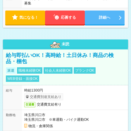
募集
気になる！
応募する
詳細へ
未読
給与即払いOK！高時給！土日休み！商品の検
品・梱包
派遣
職種未経験OK
社会人未経験OK
ブランクOK
WEB登録・面接OK
時給1300円
給与
交通費別途支給あり
交通費支給有り
交通費
埼玉県川口市
勤務地
埼玉県川口市 ※車通勤・バイク通勤OK
物流・倉庫関係