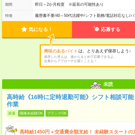
即日～2か月程度 ※延長の可能性あり
期間
履歴書不要
/
40～50代活躍中
/
シフト勤務
/
電話対応なし
/
パ
特徴
気になる！
応募する
興味のあるバイト
は、とりあえず保存しよう♪
保存した求人は、後からまとめて応募できるよ。
企業からアプローチが届くことも！
未読
高時給《16時に定時退勤可能》シフト相談可
作業
派遣
職種未経験OK
ブランクOK
髙時給1450円＋交通費全額支給！ 未経験スタート