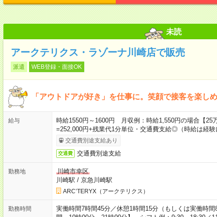
未読
アークテリクス・ラゾーナ川崎店で販売
派遣
WEB登録・面接OK
「アウトドアが好き」を仕事に。笑顔で接客を楽し
時給1550円～1600円 月収例：時給1,550円の場合【25万円
給与
=252,000円+残業代1分単位・交通費支給◎（時給は経
交通費別途支給あり
交通費別途支給
交通費
川崎市幸区
勤務地
川崎駅
/
京急川崎駅
ARC’TERYX（アークテリクス）
実働時間7時間45分／休憩1時間15分（もしくは実働時
勤務時間