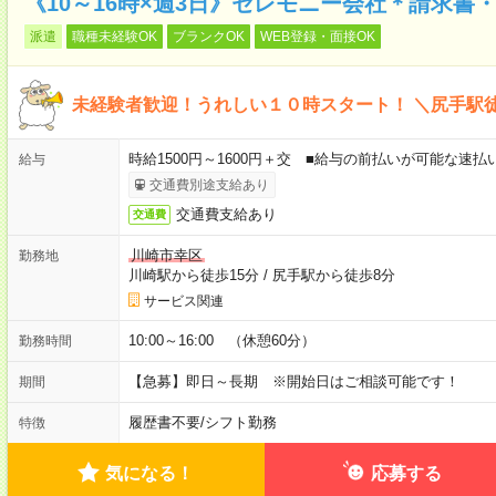
《10～16時×週3日》セレモニー会社＊請求書
派遣
職種未経験OK
ブランクOK
WEB登録・面接OK
未経験者歓迎！うれしい１０時スタート！ ＼尻手駅
時給1500円～1600円＋交 ■給与の前払いが可能な速
給与
交通費別途支給あり
交通費支給あり
交通費
川崎市幸区
勤務地
川崎駅から徒歩15分
/
尻手駅から徒歩8分
サービス関連
10:00～16:00 （休憩60分）
勤務時間
【急募】即日～長期 ※開始日はご相談可能です！
期間
履歴書不要
/
シフト勤務
特徴
気になる！
応募する