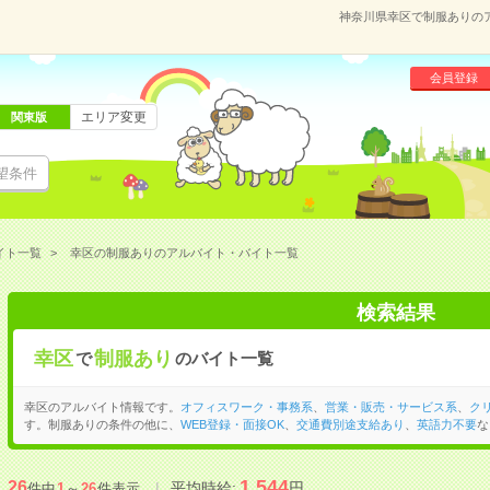
神奈川県幸区で制服ありの
会員登録
エリア変更
関東版
望条件
イト一覧
幸区の制服ありのアルバイト・バイト一覧
検索結果
幸区
制服あり
で
のバイト一覧
幸区のアルバイト情報です。
オフィスワーク・事務系
、
営業・販売・サービス系
、
ク
す。制服ありの条件の他に、
WEB登録・面接OK
、
交通費別途支給あり
、
英語力不要
な
1,544
26
平均時給:
円
件中
1
～
26
件表示