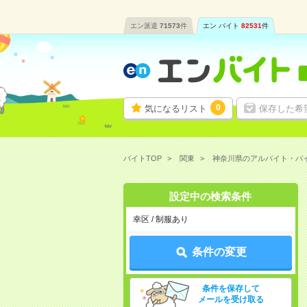
エン派遣
71573
件
エン バイト
82531
件
0
気になるリスト
保存した希
バイトTOP
関東
神奈川県のアルバイト・バ
設定中の検索条件
幸区 / 制服あり
条件の変更
条件を保存して
メールを受け取る