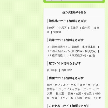
他の検索結果を見る
勤務地でバイト情報をさがす
川崎区
中原区
高津区
麻生区
多摩
区
宮前区
沿線でバイト情報をさがす
ＪＲ湘南新宿ライン(高崎線－東海道本線)
ＪＲ湘南新宿ライン(東北本線－横須賀線)
ＪＲ横須賀線
ＪＲ南武線(川崎－立川)
駅でバイト情報をさがす
新川崎駅
鹿島田駅
職種でバイト情報をさがす
事務・オフィスワーク系
販売・サービス・
営業系
クリエイティブ系
IT・エンジニ
ア系
技術系
医療・介護・福祉系
軽作
業・警備・イベント系
調査・教育・その他
こだわりでバイト情報をさがす