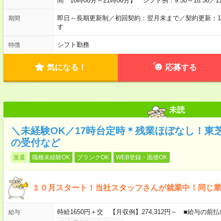
間 10時00分～21時00分】 シフト例：9:30～18:30／11:0
即日～長期更新制／初回契約：翌月末まで／契約更新：1
期間
す
シフト勤務
特徴
気になる！
応募する
未読
＼未経験OK／17時台定時＊残業ほぼなし！東
の受付など
派遣
職種未経験OK
ブランクOK
WEB登録・面接OK
１０月スタート！当社スタッフさんが就業中！同じ
時給1650円＋交 【月収例】274,312円～ ■給与の
給与