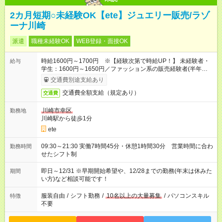
2カ月短期○未経験OK【ete】ジュエリー販売/ラゾ
ーナ川崎
派遣
職種未経験OK
WEB登録・面接OK
時給1600円～1700円 ※【経験次第で時給UP！】 未経験者・
給与
学生：1600円～1650円／ファッション系の販売経験者(半年以
上)：1650円～1700円
交通費別途支給あり
交通費全額支給（規定あり）
交通費
川崎市幸区
勤務地
川崎駅から徒歩1分
ete
09:30～21:30 実働7時間45分・休憩1時間30分 営業時間に合わ
勤務時間
せたシフト制
即日～12/31 ※早期開始希望や、12/28までの勤務(年末は休みた
期間
い方)など相談可能です！
服装自由
/
シフト勤務
/
10名以上の大量募集
/
パソコンスキル
特徴
不要