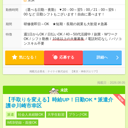
京浜
（選べる日勤・夜勤） ▼20：00～翌5：00／21：00～翌6：
勤務時間
00 など 日勤シフトもございます！自由に選べます！
研修後即日～OK ★短期・長期の就業も大歓迎＃急募
期間
週1日からOK
/
日払いOK
/
40～50代活躍中
/
副業・Wワーク
特徴
OK
/
シフト勤務
/
10名以上の大量募集
/
電話対応なし
/
パソコ
ンスキル不要
気になる！
応募する
詳細へ
掲載元企業名
テイケイ株式会社 【東京・神奈川エリア】
掲載日：2026.08.05
未読
NEW
【手取りを変える】時給UP！日勤OK＊派遣介
護＠川崎市幸区
派遣
社会人未経験OK
大学生歓迎
ブランクOK
WEB登録・面接OK