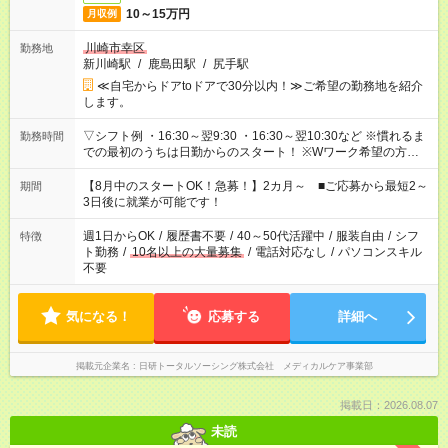
10～15万円
月収例
川崎市幸区
勤務地
新川崎駅
/
鹿島田駅
/
尻手駅
≪自宅からドアtoドアで30分以内！≫ご希望の勤務地を紹介
します。
▽シフト例 ・16:30～翌9:30 ・16:30～翌10:30など ※慣れるま
勤務時間
での最初のうちは日勤からのスタート！ ※Wワーク希望の方へ
今ご覧のお仕事で希望する勤務時間と、もう1つのお仕事の勤務
時間。 合計で週40時間を超える場合は応募できません。
【8月中のスタートOK！急募！】2カ月～ ■ご応募から最短2～
期間
3日後に就業が可能です！
週1日からOK
/
履歴書不要
/
40～50代活躍中
/
服装自由
/
シフ
特徴
ト勤務
/
10名以上の大量募集
/
電話対応なし
/
パソコンスキル
不要
気になる！
応募する
詳細へ
掲載元企業名
日研トータルソーシング株式会社 メディカルケア事業部
掲載日：2026.08.07
未読