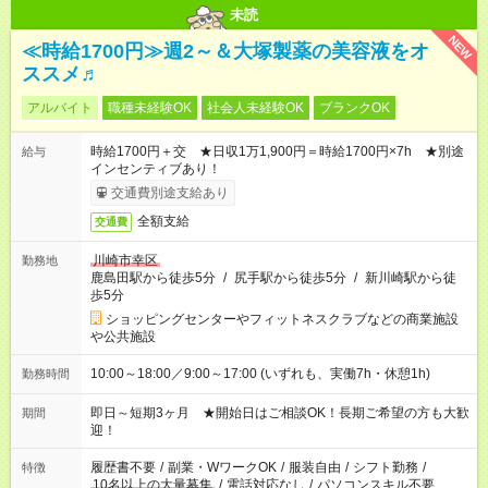
未読
NEW
≪時給1700円≫週2～＆大塚製薬の美容液をオ
ススメ♬
アルバイト
職種未経験OK
社会人未経験OK
ブランクOK
時給1700円＋交 ★日収1万1,900円＝時給1700円×7h ★別途
給与
インセンティブあり！
交通費別途支給あり
全額支給
交通費
川崎市幸区
勤務地
鹿島田駅から徒歩5分
/
尻手駅から徒歩5分
/
新川崎駅から徒
歩5分
ショッピングセンターやフィットネスクラブなどの商業施設
や公共施設
10:00～18:00／9:00～17:00 (いずれも、実働7h・休憩1h)
勤務時間
即日～短期3ヶ月 ★開始日はご相談OK！長期ご希望の方も大歓
期間
迎！
履歴書不要
/
副業・WワークOK
/
服装自由
/
シフト勤務
/
特徴
10名以上の大量募集
/
電話対応なし
/
パソコンスキル不要