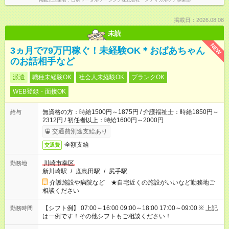
掲載元企業名
日研トータルソーシング株式会社 メディカルケア事業部
掲載日：2026.08.08
未読
NEW
3ヵ月で79万円稼ぐ！未経験OK＊おばあちゃん
のお話相手など
派遣
職種未経験OK
社会人未経験OK
ブランクOK
WEB登録・面接OK
無資格の方：時給1500円～1875円 / 介護福祉士：時給1850円～
給与
2312円 / 初任者以上：時給1600円～2000円
交通費別途支給あり
全額支給
交通費
川崎市幸区
勤務地
新川崎駅
/
鹿島田駅
/
尻手駅
介護施設や病院など ★自宅近くの施設がいいなど勤務地ご
相談ください
【シフト例】 07:00～16:00 09:00～18:00 17:00～09:00 ※ 上記
勤務時間
は一例です！その他シフトもご相談ください！