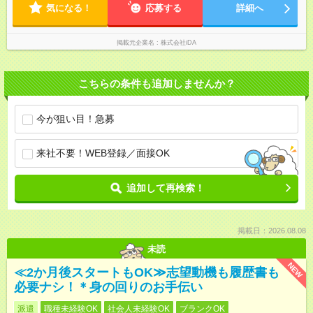
気になる！
応募する
詳細へ
掲載元企業名
株式会社iDA
こちらの条件も追加しませんか？
今が狙い目！急募
来社不要！WEB登録／面接OK
追加して再検索！
掲載日：2026.08.08
未読
NEW
≪2か月後スタートもOK≫志望動機も履歴書も
必要ナシ！＊身の回りのお手伝い
派遣
職種未経験OK
社会人未経験OK
ブランクOK