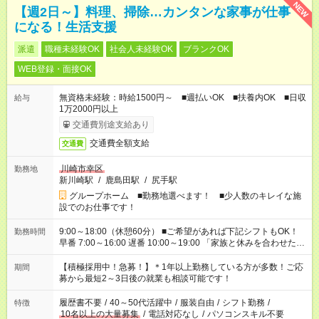
NEW
【週2日～】料理、掃除…カンタンな家事が仕事
になる！生活支援
派遣
職種未経験OK
社会人未経験OK
ブランクOK
WEB登録・面接OK
無資格未経験：時給1500円～ ■週払いOK ■扶養内OK ■日収
給与
1万2000円以上
交通費別途支給あり
交通費全額支給
交通費
川崎市幸区
勤務地
新川崎駅
/
鹿島田駅
/
尻手駅
グループホーム ■勤務地選べます！ ■少人数のキレイな施
設でのお仕事です！
9:00～18:00（休憩60分） ■ご希望があれば下記シフトもOK！
勤務時間
早番 7:00～16:00 遅番 10:00～19:00 「家族と休みを合わせた
い」 「余裕を持って夕飯の準備がしたい」 「できれば残業はし
たくない」 など、ご希望を教えてくださいね。 ※Wワーク希望
【積極採用中！急募！】＊1年以上勤務している方が多数！ご応
期間
の方へ 今ご覧のお仕事で希望する勤務時間と、もう1つのお仕事
募から最短2～3日後の就業も相談可能です！
の勤務時間。 合計で週40時間を超える場合は応募できません。
履歴書不要
/
40～50代活躍中
/
服装自由
/
シフト勤務
/
特徴
10名以上の大量募集
/
電話対応なし
/
パソコンスキル不要