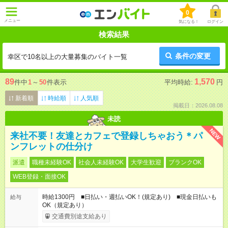
0
メニュー
気になる！
ログイン
検索結果
条件の変更
幸区で10名以上の大量募集のバイト一覧
89
1,570
件中
1
～
50
件表示
平均時給:
円
新着順
時給順
人気順
掲載日：2026.08.08
未読
NEW
来社不要！友達とカフェで登録しちゃおう＊パ
ンフレットの仕分け
派遣
職種未経験OK
社会人未経験OK
大学生歓迎
ブランクOK
WEB登録・面接OK
時給1300円 ■日払い・週払いOK！(規定あり) ■現金日払いも
給与
OK（規定あり）
交通費別途支給あり