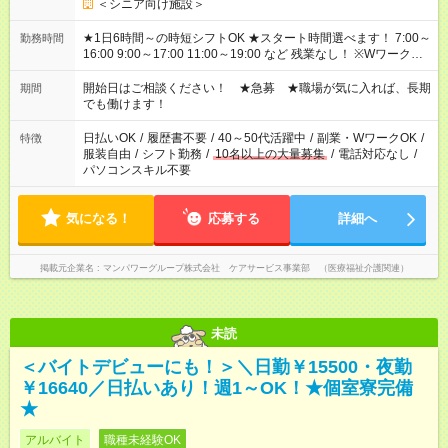
＜シニア向け施設＞
★1日6時間～の時短シフトOK ★スタート時間選べます！ 7:00～
勤務時間
16:00 9:00～17:00 11:00～19:00 など 残業なし！ ※Wワークの
場合、他のお仕事と合わせ週40時間超の就業はご案内できませ
ん ※法令に基づき、週20時間以上勤務は社会保険への加入対象
開始日はご相談ください！ ★急募 ★職場が気に入れば、長期
期間
となります ※労働者派遣法（日雇い派遣の原則禁止）により、
でも働けます！
短時間・短期間の就業はご案内が難しい場合があります
日払いOK
/
履歴書不要
/
40～50代活躍中
/
副業・WワークOK
/
特徴
服装自由
/
シフト勤務
/
10名以上の大量募集
/
電話対応なし
/
パソコンスキル不要
気になる！
応募する
詳細へ
掲載元企業名
マンパワーグループ株式会社 ケアサービス事業部 （医療福祉介護関連）
未読
＜バイトデビューにも！＞＼日勤￥15500・夜勤
￥16640／日払いあり！週1～OK！★個室寮完備
★
アルバイト
職種未経験OK