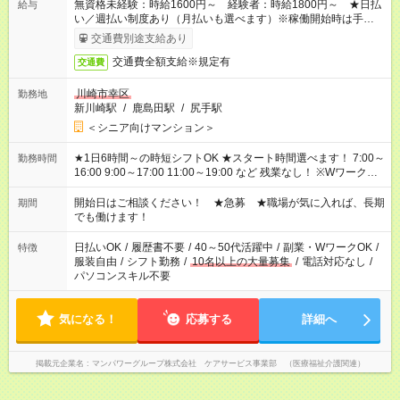
無資格未経験：時給1600円～ 経験者：時給1800円～ ★日払
給与
い／週払い制度あり（月払いも選べます）※稼働開始時は手続き
完了次第のお支払いとなります。
交通費別途支給あり
交通費全額支給※規定有
交通費
川崎市幸区
勤務地
新川崎駅
/
鹿島田駅
/
尻手駅
＜シニア向けマンション＞
★1日6時間～の時短シフトOK ★スタート時間選べます！ 7:00～
勤務時間
16:00 9:00～17:00 11:00～19:00 など 残業なし！ ※Wワークの
場合、他のお仕事と合わせ週40時間超の就業はご案内できませ
ん ※法令に基づき、週20時間以上勤務は社会保険への加入対象
開始日はご相談ください！ ★急募 ★職場が気に入れば、長期
期間
となります ※労働者派遣法（日雇い派遣の原則禁止）により、
でも働けます！
短時間・短期間の就業はご案内が難しい場合があります
日払いOK
/
履歴書不要
/
40～50代活躍中
/
副業・WワークOK
/
特徴
服装自由
/
シフト勤務
/
10名以上の大量募集
/
電話対応なし
/
パソコンスキル不要
気になる！
応募する
詳細へ
掲載元企業名
マンパワーグループ株式会社 ケアサービス事業部 （医療福祉介護関連）