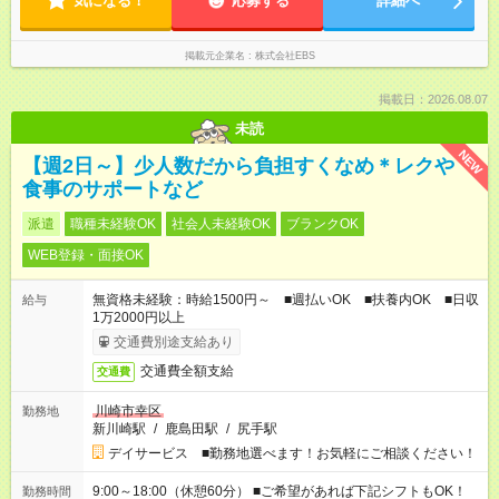
気になる！
応募する
詳細へ
掲載元企業名
株式会社EBS
掲載日：2026.08.07
未読
NEW
【週2日～】少人数だから負担すくなめ＊レクや
食事のサポートなど
派遣
職種未経験OK
社会人未経験OK
ブランクOK
WEB登録・面接OK
無資格未経験：時給1500円～ ■週払いOK ■扶養内OK ■日収
給与
1万2000円以上
交通費別途支給あり
交通費全額支給
交通費
川崎市幸区
勤務地
新川崎駅
/
鹿島田駅
/
尻手駅
デイサービス ■勤務地選べます！お気軽にご相談ください！
9:00～18:00（休憩60分） ■ご希望があれば下記シフトもOK！
勤務時間