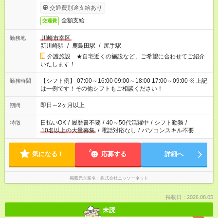
交通費別途支給あり
全額支給
交通費
川崎市幸区
勤務地
新川崎駅
/
鹿島田駅
/
尻手駅
介護施設 ★自宅近くの施設など、ご希望に合わせてご紹介
いたします！
【シフト例】 07:00～16:00 09:00～18:00 17:00～09:00 ※ 上記
勤務時間
は一例です！その他シフトもご相談ください！
即日～2ヶ月以上
期間
日払いOK
/
履歴書不要
/
40～50代活躍中
/
シフト勤務
/
特徴
10名以上の大量募集
/
電話対応なし
/
パソコンスキル不要
気になる！
応募する
詳細へ
掲載元企業名
株式会社ニッソーネット
掲載日：2026.08.05
未読