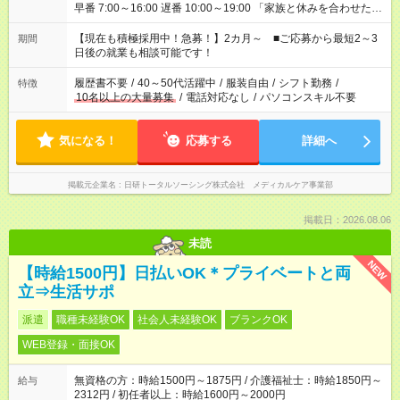
早番 7:00～16:00 遅番 10:00～19:00 「家族と休みを合わせた
い」 「余裕を持って夕飯の準備がしたい」 「できれば残業はし
たくない」 など、ご希望を教えてくださいね。 ※Wワーク希望
【現在も積極採用中！急募！】2カ月～ ■ご応募から最短2～3
期間
の方へ 今ご覧のお仕事で希望する勤務時間と、もう1つのお仕事
日後の就業も相談可能です！
の勤務時間。 合計で週40時間を超える場合は応募できません。
履歴書不要
/
40～50代活躍中
/
服装自由
/
シフト勤務
/
特徴
10名以上の大量募集
/
電話対応なし
/
パソコンスキル不要
気になる！
応募する
詳細へ
掲載元企業名
日研トータルソーシング株式会社 メディカルケア事業部
掲載日：2026.08.06
未読
NEW
【時給1500円】日払いOK＊プライベートと両
立⇒生活サポ
派遣
職種未経験OK
社会人未経験OK
ブランクOK
WEB登録・面接OK
無資格の方：時給1500円～1875円 / 介護福祉士：時給1850円～
給与
2312円 / 初任者以上：時給1600円～2000円