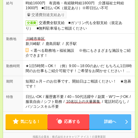
時給1600円 有資格・有経験時給1800円 介護福祉士時給
給与
1900円 ■日払いOK（規定あり）※即日払い不可
交通費別途支給あり
交通費全額支給 ■ガソリン代も全額支給（規定あ
交通費
り） ■無料駐車場もご相談ください
川崎市幸区
勤務地
新川崎駅
/
鹿島田駅
/
尻手駅
＜選べる勤務地＞福祉施設 ※他にもさまざまな施設をご紹
介できます！
★1日5時間～OK！ （例）9:00～18:00のあいだ もちろん1日8時
勤務時間
間のお仕事もご紹介可能です！ご希望をお聞かせください！ ★
家庭の都合でお休みが必要な場合も遠慮なくご相談ください。
※週最低15時間以上の勤務が必要です
短期2ヵ月～のお仕事です。開始日はご相談ください！ ★急募
期間
です！
日払いOK
/
履歴書不要
/
40～50代活躍中
/
副業・WワークOK
/
特徴
服装自由
/
シフト勤務
/
10名以上の大量募集
/
電話対応なし
/
パソコンスキル不要
気になる！
応募する
詳細へ
掲載元企業名
株式会社ネオキャリア ナイス！介護事業部