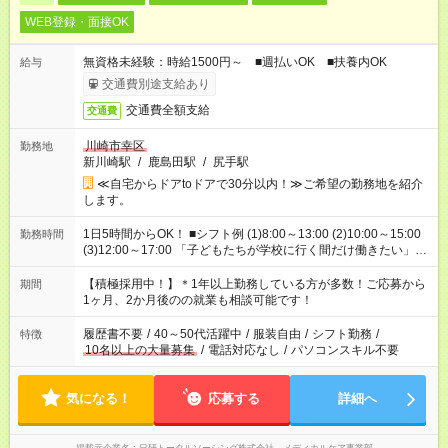
WEB登録・面接OK
無資格未経験：時給1500円～ ■週払いOK ■扶養内OK
給与
交通費別途支給あり
交通費全額支給
交通費
川崎市幸区
勤務地
新川崎駅
/
鹿島田駅
/
尻手駅
≪自宅からドアtoドアで30分以内！≫ご希望の勤務地を紹介
します。
1日5時間からOK！ ■シフト例 (1)8:00～13:00 (2)10:00～15:00
勤務時間
(3)12:00～17:00 「子どもたちが学校に行く間だけ働きたい」
「余裕を持って夕飯の準備がしたい」 「午前中は働いて、午後
はプライベートの時間にしたい」 など、ご希望を教えてくださ
【積極採用中！】＊1年以上勤務している方が多数！ご応募から
期間
いね。 ※Wワーク希望の方へ 今ご覧のお仕事で希望する勤務時
1ヶ月、2か月後のの就業も相談可能です！
間と、もう1つのお仕事の勤務時間。 合計で週40時間を超える
場合は応募できません。
履歴書不要
/
40～50代活躍中
/
服装自由
/
シフト勤務
/
特徴
10名以上の大量募集
/
電話対応なし
/
パソコンスキル不要
気になる！
応募する
詳細へ