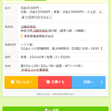
日給15,500円～
給与
日勤：日給1万5500円～ 夜勤：日給1万6640円～ ※上記、入社
祝手当4000円含む(25勤務まで) ┗新任研修の終了から100日以内
交通費別途支給あり
┗規定あり ／ 経験や年齢を問わず、 頑張った方全員に支給され
ます！ ＼ ■日給保証あり！ お仕事が早く終わっても、 その日の
川崎市幸区
勤務地
日給は全額支給！ ■月22日以上勤務すると… 日給1000円UP！ ■
神奈川県
川崎市幸区
堀川町（最寄り駅：川崎駅）
日払い・週払い・前払いOK！ 給与即時払いサービス『クリア
(CRIA)』で 最短当日にコンビニATMから 現金で給与を受け取れ
東亜警備保障株式会社
ます♪ ※稼働分・規定あり ■法定研修(7h×3日間)中も 手当をしっ
かり【3万円】支給！ ┗研修手当の一部(9，000円)は手渡しで支
シフト制
勤務時間
給 ┗昼食代も別途支給(500円×3日間） ┗研修期間中も交通費全額
1日あたりの実働時間：最大8時間/日 【日勤】9:00～18:00 【夜
支給 【試用期間】試用期間なし
勤】20:00～翌5:00 ・【日勤のみ】【夜勤のみ】もOK♪ ・自分
の都合に合わせて稼げます◎ ・シフトの申告は電話・メールで
単発・1日のみOK / 短期（1ヶ月以内）
期間
OK♪ ┗お仕事したい日を電話かメールで連絡！ ★週5勤務や、プ
ライベートの予定に 合わせて好きな時など、自由に働けます
週1日からOK / 日払いOK / 副業・WワークOK /
特徴
10名以上の大量募集
気になる！
応募する
詳細へ
掲載元企業名
東亜警備保障株式会社
未読