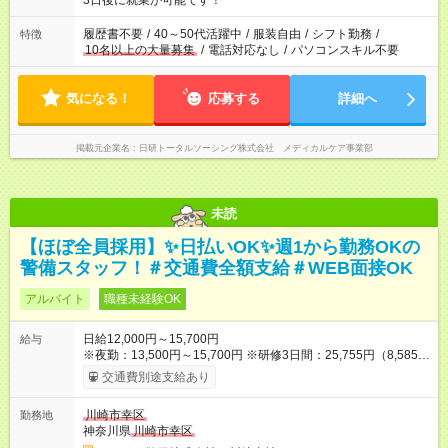
3日後に就業が可能です！
と、もう1つのお仕事の勤務時間。 合計で週40時間を超える場
合は応募できません。
履歴書不要
/
40～50代活躍中
/
服装自由
/
シフト勤務
/
特徴
10名以上の大量募集
/
電話対応なし
/
パソコンスキル不要
気になる！
応募する
詳細へ
掲載元企業名
日研トータルソーシング株式会社 メディカルケア事業部
未読
【ほぼ全員採用】✨日払いOK✨週1から勤務OKの
警備スタッフ！＃交通費全額支給＃WEB面接OK
アルバイト
職種未経験OK
日給12,000円～15,700円
給与
※夜勤：13,500円～15,700円 ※研修3日間：25,755円（8,585円
×3日間／計21時間） ✅早上がりでも日給全額保証◎ ✅寮完備！
交通費別途支給あり
即入居OK！ ✅週1日～勤務OK ✅週5日勤務×フルタイムも可能 ✅
資格手当（最大2200円／日）や残業代は別途全額支給 ※資格取
川崎市幸区
勤務地
得費用は会社が全額負担します。 ＜＜ ✨紹介報奨金キャンペー
神奈川県
川崎市幸区
ン✨ ＞＞ 紹介する側＆入社する側も嬉しい制度！ 条件に応じ