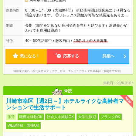
川崎市幸区にある企業
8：30～17：30（実働8時間） ※勤務時間は就業先により異なる
勤務時間
場合があります。 ◎フレックス勤務が可能な就業先もありま
す。 ◎今よりもさらに働きやすい環境をつくるべく、 働き方
改革に全社をあげて取り組んでいます。
長期（期間を定めない雇用契約を当社と結びます）派遣先が変
期間
わっても雇用は継続！
40～50代活躍中
/
服装自由
/
10名以上の大量募集
特徴
気になる！
応募する
詳細へ
掲載元企業名
株式会社スタッフサービス エンジニアリング事業本部（無期雇用派遣）
掲載日：2026.08.07
未読
NEW
川崎市幸区【週2日～】ホテルライクな高齢者マ
ンションで生活サポート
派遣
職種未経験OK
社会人未経験OK
大学生歓迎
ブランクOK
WEB登録・面接OK