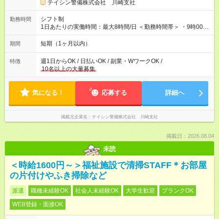
て、下記報奨金を支給♪ ■紹介者：最大10万円 ■入社者：最大5万
テイシン警備株式会社 川崎支社
円 ■入社者（即戦力）：最大7万円 【試用期間】試用期間あり 試
用期間の長さ：2ヶ月 雇用形態、給与は本採用時と同じです。
シフト制
勤務時間
1日あたりの実働時間：最大8時間/日 ＜勤務時間帯＞ ・9時00分
～18時00分 ・20時00分～05時00分 ◎週1日から勤務可能で、1
週間ごとの自己申告制シフトを採用。短期勤務や副業としての
短期（1ヶ月以内）
期間
働き方も可能です。 ◎「今週は週0日、来週は週4日」など、ラ
イフスタイルに合わせた働き方ができます。有給休暇も積極的
週1日からOK / 日払いOK / 副業・WワークOK /
特徴
に取得可能です！
10名以上の大量募集
気になる！
応募する
詳細へ
掲載元企業名
テイシン警備株式会社 川崎支社
掲載日：2026.08.04
未読
＜時給1600円～＞福祉施設で清掃STAFF＊お部屋
の片付けやふき掃除など
派遣
職種未経験OK
社会人未経験OK
大学生歓迎
ブランクOK
WEB登録・面接OK