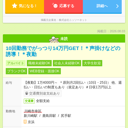
気になる！
応募する
詳細へ
掲載元企業名
株式会社ニッソーネット
掲載日：2026.08.03
未読
10回勤務でがっつり14万円GET！＊声掛けなどの
誘導！＊夜勤
アルバイト
職種未経験OK
社会人未経験OK
大学生歓迎
ブランクOK
WEB登録・面接OK
【夜勤】1万4000円～ ＊原則月2回払い（10日・25日） 他、週
給与
払い・日払いの制度もあり（規定あり）＃日収1万円以上
交通費別途支給あり
全額支給
交通費
川崎市幸区
勤務地
新川崎駅
/
鹿島田駅
/
尻手駅
京浜