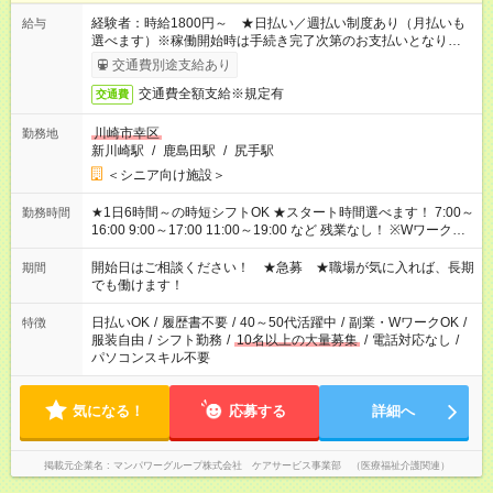
経験者：時給1800円～ ★日払い／週払い制度あり（月払いも
給与
選べます）※稼働開始時は手続き完了次第のお支払いとなりま
す。
交通費別途支給あり
交通費全額支給※規定有
交通費
川崎市幸区
勤務地
新川崎駅
/
鹿島田駅
/
尻手駅
＜シニア向け施設＞
★1日6時間～の時短シフトOK ★スタート時間選べます！ 7:00～
勤務時間
16:00 9:00～17:00 11:00～19:00 など 残業なし！ ※Wワークの
場合、他のお仕事と合わせ週40時間超の就業はご案内できませ
ん ※法令に基づき、週20時間以上勤務は社会保険への加入対象
開始日はご相談ください！ ★急募 ★職場が気に入れば、長期
期間
となります ※労働者派遣法（日雇い派遣の原則禁止）により、
でも働けます！
短時間・短期間の就業はご案内が難しい場合があります
日払いOK
/
履歴書不要
/
40～50代活躍中
/
副業・WワークOK
/
特徴
服装自由
/
シフト勤務
/
10名以上の大量募集
/
電話対応なし
/
パソコンスキル不要
気になる！
応募する
詳細へ
掲載元企業名
マンパワーグループ株式会社 ケアサービス事業部 （医療福祉介護関連）