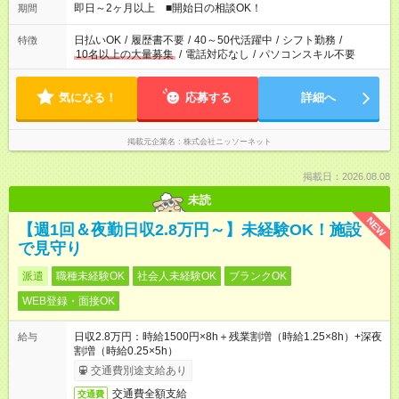
即日～2ヶ月以上 ■開始日の相談OK！
期間
日払いOK
/
履歴書不要
/
40～50代活躍中
/
シフト勤務
/
特徴
10名以上の大量募集
/
電話対応なし
/
パソコンスキル不要
気になる！
応募する
詳細へ
掲載元企業名
株式会社ニッソーネット
掲載日：2026.08.08
未読
NEW
【週1回＆夜勤日収2.8万円～】未経験OK！施設
で見守り
派遣
職種未経験OK
社会人未経験OK
ブランクOK
WEB登録・面接OK
日収2.8万円：時給1500円×8h＋残業割増（時給1.25×8h）+深夜
給与
割増（時給0.25×5h）
交通費別途支給あり
交通費全額支給
交通費