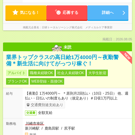
気になる！
応募する
詳細へ
掲載元企業名
日研トータルソーシング株式会社 メディカルケア事業部
掲載日：2026.08.05
未読
NEW
業界トップクラスの高日給1万4000円～夜勤警
備＊新生活に向けてがっつり稼ぐ！
アルバイト
職種未経験OK
社会人未経験OK
大学生歓迎
ブランクOK
WEB登録・面接OK
【夜勤】1万4000円～ ＊原則月2回払い（10日・25日） 他、週
給与
払い・日払いの制度もあり（規定あり）＃日収1万円以上
交通費別途支給あり
全額支給
交通費
川崎市幸区
勤務地
新川崎駅
/
鹿島田駅
/
尻手駅