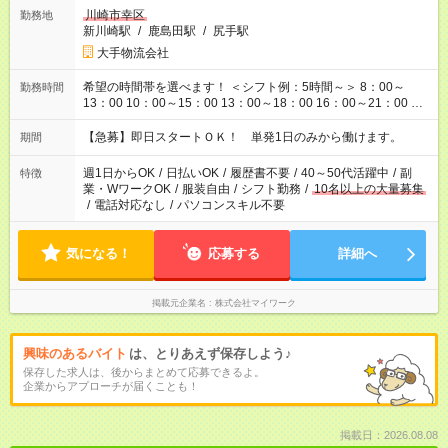
川崎市幸区
勤務地
新川崎駅
/
鹿島田駅
/
尻手駅
大手物流会社
希望の時間帯を選べます！ ＜シフト例：5時間～＞ 8：00～
勤務時間
13：00 10：00～15：00 13：00～18：00 16：00～21：00 ＜
シフト例：8時間～＞ ・10：00～19：00 ・13：00～22：00 ・
22：00～翌6：00 など！是非ご希望をお聞かせください！
【急募】即日スタートＯＫ！ 単発1日のみから働けます。
期間
週1日からOK
/
日払いOK
/
履歴書不要
/
40～50代活躍中
/
副
特徴
業・WワークOK
/
服装自由
/
シフト勤務
/
10名以上の大量募集
/
電話対応なし
/
パソコンスキル不要
気になる！
応募する
詳細へ
掲載元企業名
株式会社マイワーク
興味のあるバイト
は、とりあえず保存しよう♪
保存した求人は、後からまとめて応募できるよ。
企業からアプローチが届くことも！
掲載日：2026.08.08