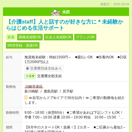
掲載日：2026.08.04
未読
【介護staff】人と話すのが好きな方に＊未経験か
らはじめる生活サポート
派遣
職種未経験OK
社会人未経験OK
ブランクOK
WEB登録・面接OK
無資格未経験：時給1500円～ ■週払いOK ■扶養内OK ■日収
給与
1万2000円以上
交通費別途支給あり
交通費全額支給
交通費
川崎市幸区
勤務地
新川崎駅
/
鹿島田駅
/
尻手駅
≪自宅からドアtoドアで30分以内！≫ご希望の勤務地を紹介
します。
9:00～18:00（休憩60分） ■ご希望があれば下記シフトもOK！
勤務時間
早番 7:00～16:00 遅番 10:00～19:00 時短 10:00～15:00 「家
族と休みを合わせたい」 「余裕を持って夕飯の準備がしたい」
「できれば残業はしたくない」 など、ご希望を教えてください
【8月中のスタートOK！急募！】2カ月～ ■ご応募から最短2～
期間
ね。 ※Wワーク希望の方へ 今ご覧のお仕事で希望する勤務時間