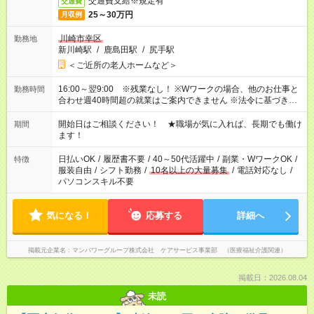
交通費支給※規定有
交通費
25～30万円
月収例
川崎市幸区
勤務地
新川崎駅
/
鹿島田駅
/
尻手駅
＜ご近所の老人ホームなど＞
16:00～翌9:00 ※残業なし！ ※Wワークの場合、他のお仕事と
勤務時間
合わせ週40時間超の就業はご案内できません ※法令に基づき、
週20時間以上勤務は社会保険への加入対象となります ※労働者
派遣法（日雇い派遣の原則禁止）により、短時間・短期間の就
開始日はご相談ください！ ★職場が気に入れば、長期でも働け
期間
業はご案内が難しい場合があります
ます！
日払いOK
/
履歴書不要
/
40～50代活躍中
/
副業・WワークOK
/
特徴
服装自由
/
シフト勤務
/
10名以上の大量募集
/
電話対応なし
/
パソコンスキル不要
気になる！
応募する
詳細へ
掲載元企業名
マンパワーグループ株式会社 ケアサービス事業部 （医療福祉介護関連）
掲載日：2026.08.04
未読