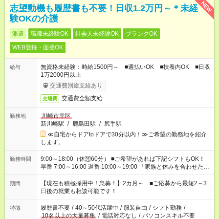
NEW
志望動機も履歴書も不要！日収1.2万円～＊未経
験OKの介護
派遣
職種未経験OK
社会人未経験OK
ブランクOK
WEB登録・面接OK
無資格未経験：時給1500円～ ■週払いOK ■扶養内OK ■日収
給与
1万2000円以上
交通費別途支給あり
交通費全額支給
交通費
川崎市幸区
勤務地
新川崎駅
/
鹿島田駅
/
尻手駅
≪自宅からドアtoドアで30分以内！≫ご希望の勤務地を紹介
します。
9:00～18:00（休憩60分） ■ご希望があれば下記シフトもOK！
勤務時間
早番 7:00～16:00 遅番 10:00～19:00 「家族と休みを合わせた
い」 「余裕を持って夕飯の準備がしたい」 「できれば残業はし
たくない」 など、ご希望を教えてくださいね。 ※Wワーク希望
【現在も積極採用中！急募！】2カ月～ ■ご応募から最短2～3
期間
の方へ 今ご覧のお仕事で希望する勤務時間と、もう1つのお仕事
日後の就業も相談可能です！
の勤務時間。 合計で週40時間を超える場合は応募できません。
履歴書不要
/
40～50代活躍中
/
服装自由
/
シフト勤務
/
特徴
10名以上の大量募集
/
電話対応なし
/
パソコンスキル不要