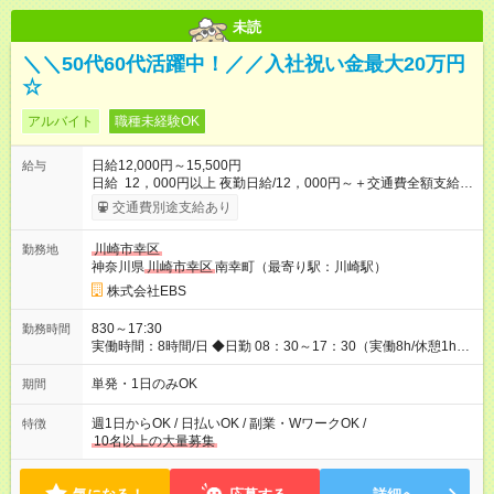
未読
＼＼50代60代活躍中！／／入社祝い金最大20万円
☆
アルバイト
職種未経験OK
日給12,000円～15,500円
給与
日給 12，000円以上 夜勤日給/12，000円～＋交通費全額支給 ◆
スタートダッシュに 入社祝金最大200，000円を支給！ 研修手
交通費別途支給あり
当(法定研修20時間)：時給1225円×20時間＝24，500円を支給！
◆昇給あり 資格取得も応援しています♪ ◆交通費「全額」支給 公
川崎市幸区
勤務地
共交通機関を利用の履歴を提出で、交通費全額支給！ 自動車通
神奈川県
川崎市幸区
南幸町（最寄り駅：川崎駅）
勤・バイク通勤もOK ◆日当保証 たとえ仕事が1時間で終わって
も 日当は全額お支払いします！ 業者さんと協力し合って、早く
株式会社EBS
仕事を終えるほど、お得……！ ◆その他 資格応援手当・隊長手
当等 アルバイトから社員雇用までのキャリアアップを楽しめ
830～17:30
勤務時間
るスキームをご用意しております☆ 【試用期間】試用期間なし
実働時間：8時間/日 ◆日勤 08：30～17：30（実働8h/休憩1h）
◆夜勤 20：30～翌05：30（実働8h/休憩1h） ※勤務地により勤
務時間は多少変動あり ◆希望のシフトで働ける！ 希望の勤務日
単発・1日のみOK
期間
数がありましたらご相談下さい。 週1日、月1日～の勤務OKです
夜勤・深夜・早朝のお仕事もございます
週1日からOK / 日払いOK / 副業・WワークOK /
特徴
10名以上の大量募集