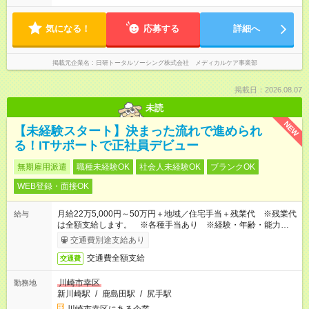
気になる！
応募する
詳細へ
掲載元企業名
日研トータルソーシング株式会社 メディカルケア事業部
掲載日：2026.08.07
未読
NEW
【未経験スタート】決まった流れで進められ
る！ITサポートで正社員デビュー
無期雇用派遣
職種未経験OK
社会人未経験OK
ブランクOK
WEB登録・面接OK
月給22万5,000円～50万円＋地域／住宅手当＋残業代 ※残業代
給与
は全額支給します。 ※各種手当あり ※経験・年齢・能力等を
考慮して加給・優遇します。
交通費別途支給あり
交通費全額支給
交通費
川崎市幸区
勤務地
新川崎駅
/
鹿島田駅
/
尻手駅