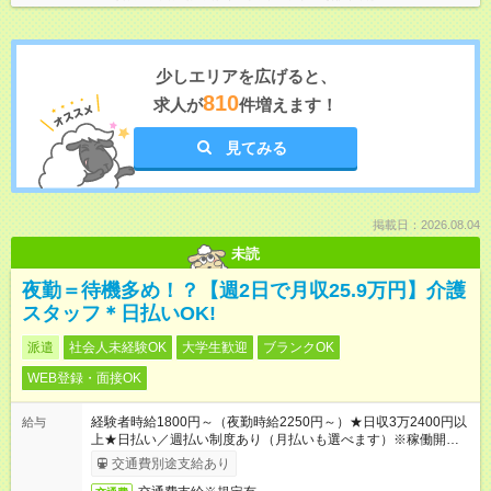
少しエリアを広げると、
810
求人が
件増えます！
見てみる
掲載日：2026.08.04
未読
夜勤＝待機多め！？【週2日で月収25.9万円】介護
スタッフ＊日払いOK!
派遣
社会人未経験OK
大学生歓迎
ブランクOK
WEB登録・面接OK
経験者時給1800円～（夜勤時給2250円～）★日収3万2400円以
給与
上★日払い／週払い制度あり（月払いも選べます）※稼働開始時
は手続き完了次第のお支払いとなります。
交通費別途支給あり