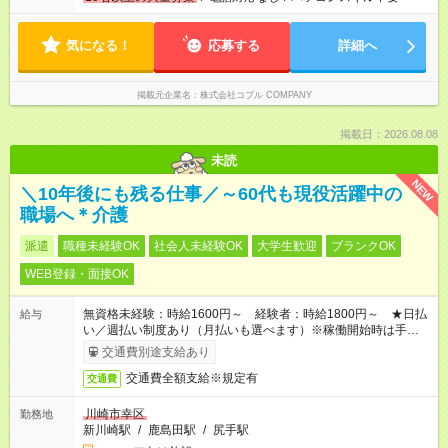
気になる！
応募する
詳細へ
掲載元企業名
株式会社コブル COMPANY
掲載日：2026.08.08
未読
NEW
＼10年後にも残る仕事／～60代も現役活躍中の
職場へ＊介護
派遣
職種未経験OK
社会人未経験OK
大学生歓迎
ブランクOK
WEB登録・面接OK
無資格未経験：時給1600円～ 経験者：時給1800円～ ★日払
給与
い／週払い制度あり（月払いも選べます）※稼働開始時は手続き
完了次第のお支払いとなります。
交通費別途支給あり
交通費全額支給※規定有
交通費
川崎市幸区
勤務地
新川崎駅
/
鹿島田駅
/
尻手駅