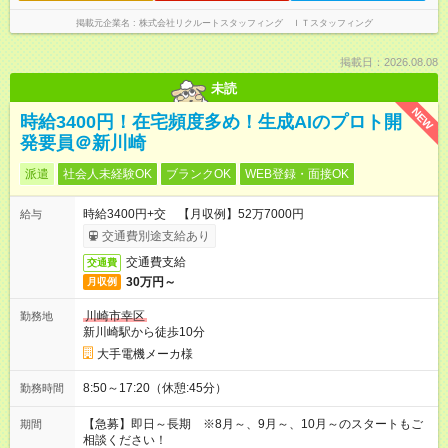
掲載元企業名
株式会社リクルートスタッフィング ＩＴスタッフィング
掲載日：2026.08.08
未読
NEW
時給3400円！在宅頻度多め！生成AIのプロト開
発要員＠新川崎
派遣
社会人未経験OK
ブランクOK
WEB登録・面接OK
時給3400円+交 【月収例】52万7000円
給与
交通費別途支給あり
交通費支給
交通費
30万円～
月収例
川崎市幸区
勤務地
新川崎駅から徒歩10分
大手電機メーカ様
8:50～17:20（休憩:45分）
勤務時間
【急募】即日～長期 ※8月～、9月～、10月～のスタートもご
期間
相談ください！