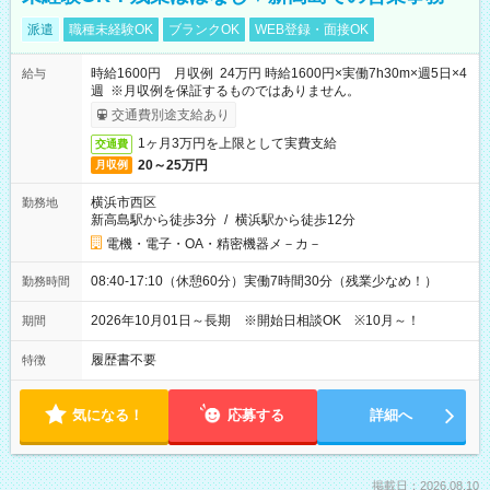
派遣
職種未経験OK
ブランクOK
WEB登録・面接OK
時給1600円 月収例 24万円 時給1600円×実働7h30m×週5日×4
給与
週 ※月収例を保証するものではありません。
交通費別途支給あり
1ヶ月3万円を上限として実費支給
交通費
20～25万円
月収例
横浜市西区
勤務地
新高島駅から徒歩3分
/
横浜駅から徒歩12分
電機・電子・OA・精密機器メ－カ－
08:40-17:10（休憩60分）実働7時間30分（残業少なめ！）
勤務時間
2026年10月01日～長期 ※開始日相談OK ※10月～！
期間
履歴書不要
特徴
気になる！
応募する
詳細へ
掲載日：2026.08.10