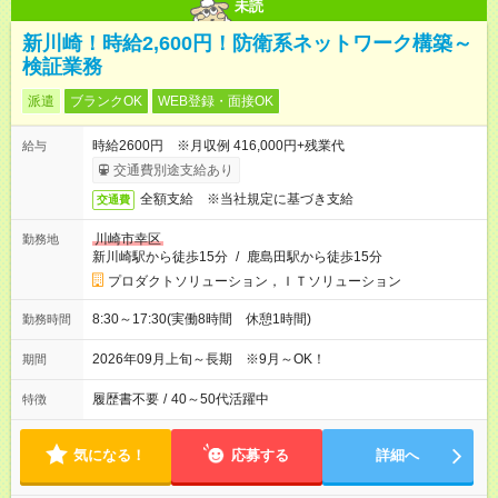
未読
新川崎！時給2,600円！防衛系ネットワーク構築～
検証業務
派遣
ブランクOK
WEB登録・面接OK
時給2600円 ※月収例 416,000円+残業代
給与
交通費別途支給あり
全額支給 ※当社規定に基づき支給
交通費
川崎市幸区
勤務地
新川崎駅から徒歩15分
/
鹿島田駅から徒歩15分
プロダクトソリューション，ＩＴソリューション
8:30～17:30(実働8時間 休憩1時間)
勤務時間
2026年09月上旬～長期 ※9月～OK！
期間
履歴書不要
/
40～50代活躍中
特徴
気になる！
応募する
詳細へ