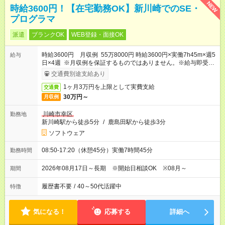
NEW
時給3600円！【在宅勤務OK】新川崎でのSE・
プログラマ
派遣
ブランクOK
WEB登録・面接OK
時給3600円 月収例 55万8000円 時給3600円×実働7h45m×週5
給与
日×4週 ※月収例を保証するものではありません。※給与即受取
りサービス利用可（利用条件有）
交通費別途支給あり
1ヶ月3万円を上限として実費支給
交通費
30万円～
月収例
川崎市幸区
勤務地
新川崎駅から徒歩5分
/
鹿島田駅から徒歩3分
ソフトウェア
08:50-17:20（休憩45分）実働7時間45分
勤務時間
2026年08月17日～長期 ※開始日相談OK ※08月～
期間
履歴書不要
/
40～50代活躍中
特徴
気になる！
応募する
詳細へ