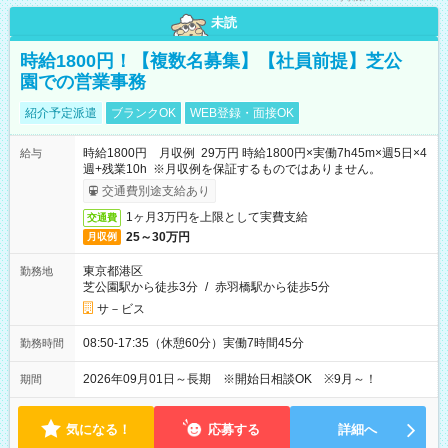
未読
時給1800円！【複数名募集】【社員前提】芝公
園での営業事務
紹介予定派遣
ブランクOK
WEB登録・面接OK
時給1800円 月収例 29万円 時給1800円×実働7h45m×週5日×4
給与
週+残業10h ※月収例を保証するものではありません。
交通費別途支給あり
1ヶ月3万円を上限として実費支給
交通費
25～30万円
月収例
東京都港区
勤務地
芝公園駅から徒歩3分
/
赤羽橋駅から徒歩5分
サ－ビス
08:50-17:35（休憩60分）実働7時間45分
勤務時間
2026年09月01日～長期 ※開始日相談OK ※9月～！
期間
気になる！
応募する
詳細へ