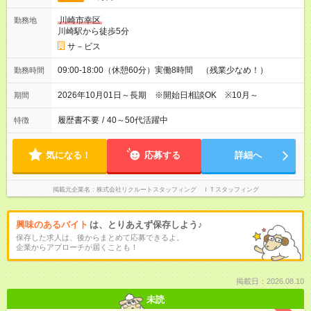
川崎市幸区
勤務地
川崎駅から徒歩5分
サ－ビス
09:00-18:00（休憩60分）実働8時間 （残業少なめ！）
勤務時間
2026年10月01日～長期 ※開始日相談OK ※10月～
期間
履歴書不要
/
40～50代活躍中
特徴
気になる！
応募する
詳細へ
掲載元企業名
株式会社リクルートスタッフィング ＩＴスタッフィング
興味のあるバイト
は、とりあえず保存しよう♪
保存した求人は、後からまとめて応募できるよ。
企業からアプローチが届くことも！
掲載日：2026.08.10
未読