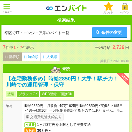
0
メニュー
気になる！
ログイン
検索結果
条件の変更
幸区でIT・エンジニア系のバイト一覧
7
2,736
件中
1
～
7
件表示
平均時給:
円
新着順
時給順
人気順
掲載日：2026.08.10
未読
NEW
【在宅勤務多め】時給2850円！大手！駅チカ！
川崎での運用管理・保守
派遣
ブランクOK
WEB登録・面接OK
時給2850円 月収例 49万1625円 時給2850円×実働8h×週5日
給与
×4週+残業10h ※月収例を保証するものではありません。※給与
即受取りサービス利用可（利用条件有）
交通費別途支給あり
1ヶ月3万円を上限として実費支給
交通費
30万円～
月収例