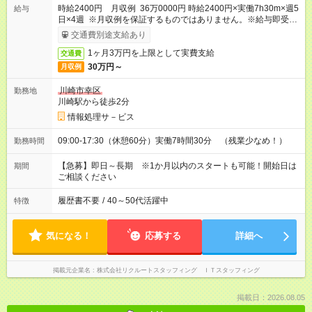
時給2400円 月収例 36万0000円 時給2400円×実働7h30m×週5
給与
日×4週 ※月収例を保証するものではありません。※給与即受取
りサービス利用可（利用条件有）
交通費別途支給あり
1ヶ月3万円を上限として実費支給
交通費
30万円～
月収例
川崎市幸区
勤務地
川崎駅から徒歩2分
情報処理サ－ビス
09:00-17:30（休憩60分）実働7時間30分 （残業少なめ！）
勤務時間
【急募】即日～長期 ※1か月以内のスタートも可能！開始日は
期間
ご相談ください
履歴書不要
/
40～50代活躍中
特徴
気になる！
応募する
詳細へ
掲載元企業名
株式会社リクルートスタッフィング ＩＴスタッフィング
掲載日：2026.08.05