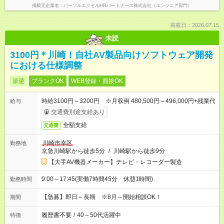
掲載元企業名
パーソルエクセルHRパートナーズ株式会社（エンジニア部門）
掲載日：2026.07.15
未読
3100円＊川崎！自社AV製品向けソフトウェア開発
における仕様調整
派遣
ブランクOK
WEB登録・面接OK
時給3100円～3200円 ※月収例 480,500円～496,000円+残業代
給与
交通費別途支給あり
全額支給
交通費
川崎市幸区
勤務地
京急川崎駅から徒歩5分
/
川崎駅から徒歩9分
【大手AV機器メーカー】テレビ・レコーダー製造
9:00～17:45(実働7時間45分 休憩1時間)
勤務時間
【急募】即日～長期 ※8月～開始相談OK！
期間
履歴書不要
/
40～50代活躍中
特徴