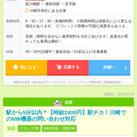
新川崎駅
/
鹿島田駅
/
尻手駅
川崎市幸区にある企業
8：30～17：30（実働8時間） ※勤務時間は就業先により異なる
勤務時間
場合があります。 ◎フレックス勤務が可能な就業先もありま
す。 ◎今よりもさらに働きやすい環境をつくるべく、 働き方
改革に全社をあげて取り組んでいます。
長期（期間を定めない雇用契約を当社と結びます）派遣先が変
期間
わっても雇用は継続！
40～50代活躍中
/
服装自由
/
10名以上の大量募集
特徴
気になる！
応募する
詳細へ
掲載元企業名
株式会社スタッフサービス エンジニアリング事業本部（無期雇用派遣）
掲載日：2026.08.05
未読
駅から5分以内＊【時給2400円】駅チカ！川崎で
のNW機器の問い合わせ対応
派遣
ブランクOK
WEB登録・面接OK