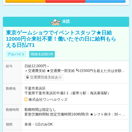
未読
東京ゲームショウでイベントスタッフ★日給
12000円☆来社不要！働いたその日に給料もら
える日払/T1
アルバイト
職種未経験OK
日給12,000円～
給与
＋交通費支給 ★交通費一部支給 ┗1日500円を超えた分は全額支
給！ ※往復500円以内の方は自己負担となります ★日払いOK！
交通費別途支給あり
（規定あり） ┗働いたその日に現金GET♪ お仕事後はコンビニ
ATMから 日払い分を引き落とせます！ 【試用期間】試用期間
千葉市美浜区
勤務地
なし
千葉県千葉市美浜区中瀬2-1（最寄り駅：海浜幕張駅）
株式会社ワンベルウッズ
勤務時間は指定なし
勤務時間
変形労働時間制 想定労働時間160時間/月 ★シフト例 8：30～
19：00
単発・1日のみOK
期間