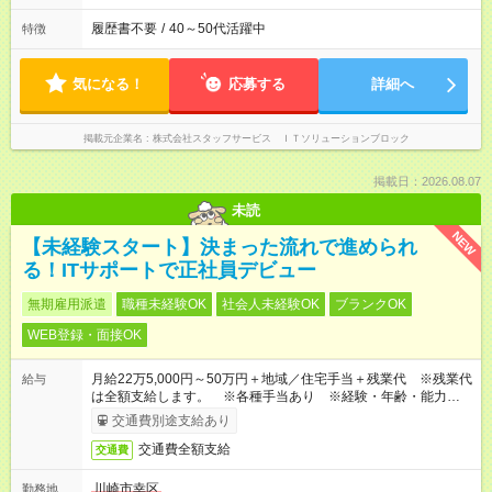
履歴書不要
/
40～50代活躍中
特徴
気になる！
応募する
詳細へ
掲載元企業名
株式会社スタッフサービス ＩＴソリューションブロック
掲載日：2026.08.07
未読
NEW
【未経験スタート】決まった流れで進められ
る！ITサポートで正社員デビュー
無期雇用派遣
職種未経験OK
社会人未経験OK
ブランクOK
WEB登録・面接OK
月給22万5,000円～50万円＋地域／住宅手当＋残業代 ※残業代
給与
は全額支給します。 ※各種手当あり ※経験・年齢・能力等を
考慮して加給・優遇します。
交通費別途支給あり
交通費全額支給
交通費
川崎市幸区
勤務地