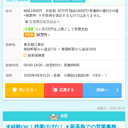
時給1800円 月収例 30万円 時給1800円×実働8h×週5日×4週
給与
+残業9h ※月収例を保証するものではありません。
交通費別途支給あり
1ヶ月3万円を上限として実費支給
交通費
30万円～
月収例
東京都江東区
勤務地
南砂町駅から徒歩7分
/
東陽町駅から徒歩10分
損害保険業
09:00-18:00（休憩60分）実働8時間
勤務時間
2026年09月01日～長期 ※開始日相談OK ※9月～！
期間
気になる！
応募する
詳細へ
掲載日：2026.08.10
未読
未経験OK！残業ほぼなし▼新高島での営業事務