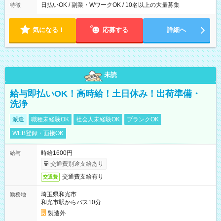
日払いOK / 副業・WワークOK / 10名以上の大量募集
特徴
気になる！
応募する
詳細へ
未読
給与即払いOK！高時給！土日休み！出荷準備・
洗浄
派遣
職種未経験OK
社会人未経験OK
ブランクOK
WEB登録・面接OK
時給1600円
給与
交通費別途支給あり
交通費支給有り
交通費
埼玉県和光市
勤務地
和光市駅からバス10分
製造外