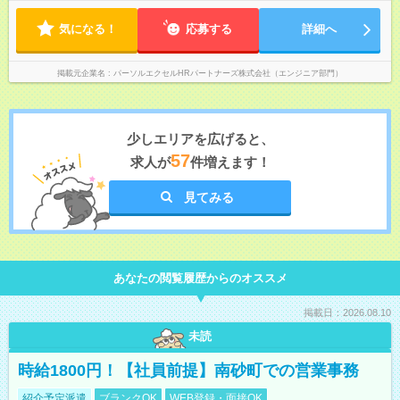
気になる！
応募する
詳細へ
掲載元企業名
パーソルエクセルHRパートナーズ株式会社（エンジニア部門）
少しエリアを広げると、
57
求人が
件増えます！
見てみる
あなたの閲覧履歴からのオススメ
掲載日：2026.08.10
未読
時給1800円！【社員前提】南砂町での営業事務
紹介予定派遣
ブランクOK
WEB登録・面接OK