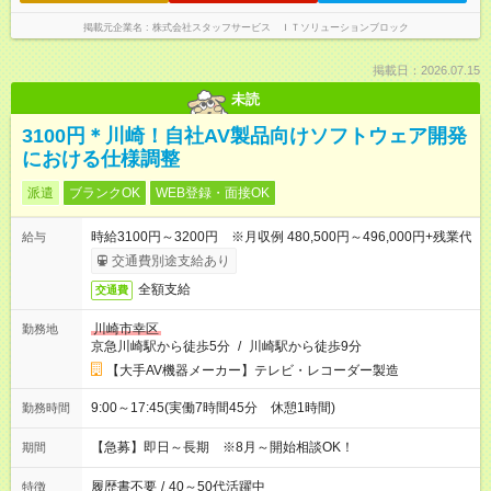
掲載元企業名
株式会社スタッフサービス ＩＴソリューションブロック
掲載日：2026.07.15
未読
3100円＊川崎！自社AV製品向けソフトウェア開発
における仕様調整
派遣
ブランクOK
WEB登録・面接OK
時給3100円～3200円 ※月収例 480,500円～496,000円+残業代
給与
交通費別途支給あり
全額支給
交通費
川崎市幸区
勤務地
京急川崎駅から徒歩5分
/
川崎駅から徒歩9分
【大手AV機器メーカー】テレビ・レコーダー製造
9:00～17:45(実働7時間45分 休憩1時間)
勤務時間
【急募】即日～長期 ※8月～開始相談OK！
期間
履歴書不要
/
40～50代活躍中
特徴