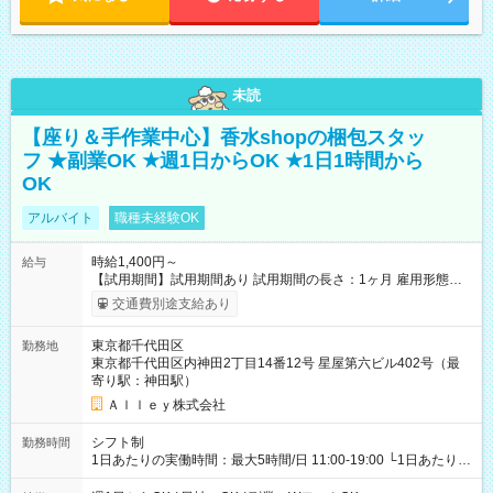
未読
【座り＆手作業中心】香水shopの梱包スタッ
フ ★副業OK ★週1日からOK ★1日1時間から
OK
アルバイト
職種未経験OK
時給1,400円～
給与
【試用期間】試用期間あり 試用期間の長さ：1ヶ月 雇用形態、
給与は本採用時と同じです。
交通費別途支給あり
東京都千代田区
勤務地
東京都千代田区内神田2丁目14番12号 星屋第六ビル402号（最
寄り駅：神田駅）
Ａｌｌｅｙ株式会社
シフト制
勤務時間
1日あたりの実働時間：最大5時間/日 11:00-19:00 └1日あたりの
実働時間：1-5時間 └上記の時間帯内であれば、いつでも勤務可