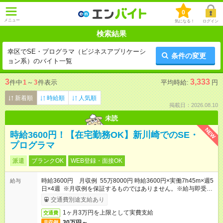
0
メニュー
気になる！
ログイン
検索結果
幸区でSE・プログラマ（ビジネスアプリケーシ
条件の変更
ョン系）のバイト一覧
3
3,333
件中
1
～
3
件表示
平均時給:
円
新着順
時給順
人気順
掲載日：2026.08.10
未読
NEW
時給3600円！【在宅勤務OK】新川崎でのSE・
プログラマ
派遣
ブランクOK
WEB登録・面接OK
時給3600円 月収例 55万8000円 時給3600円×実働7h45m×週5
給与
日×4週 ※月収例を保証するものではありません。※給与即受取
りサービス利用可（利用条件有）
交通費別途支給あり
1ヶ月3万円を上限として実費支給
交通費
30万円～
月収例