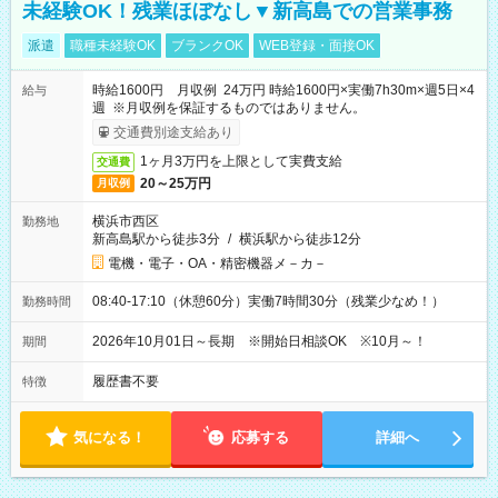
未経験OK！残業ほぼなし▼新高島での営業事務
派遣
職種未経験OK
ブランクOK
WEB登録・面接OK
時給1600円 月収例 24万円 時給1600円×実働7h30m×週5日×4
給与
週 ※月収例を保証するものではありません。
交通費別途支給あり
1ヶ月3万円を上限として実費支給
交通費
20～25万円
月収例
横浜市西区
勤務地
新高島駅から徒歩3分
/
横浜駅から徒歩12分
電機・電子・OA・精密機器メ－カ－
08:40-17:10（休憩60分）実働7時間30分（残業少なめ！）
勤務時間
2026年10月01日～長期 ※開始日相談OK ※10月～！
期間
履歴書不要
特徴
気になる！
応募する
詳細へ