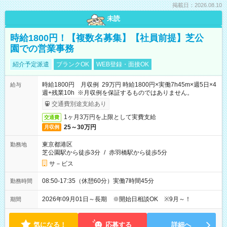
掲載日：2026.08.10
未読
時給1800円！【複数名募集】【社員前提】芝公
園での営業事務
紹介予定派遣
ブランクOK
WEB登録・面接OK
時給1800円 月収例 29万円 時給1800円×実働7h45m×週5日×4
給与
週+残業10h ※月収例を保証するものではありません。
交通費別途支給あり
1ヶ月3万円を上限として実費支給
交通費
25～30万円
月収例
東京都港区
勤務地
芝公園駅から徒歩3分
/
赤羽橋駅から徒歩5分
サ－ビス
08:50-17:35（休憩60分）実働7時間45分
勤務時間
2026年09月01日～長期 ※開始日相談OK ※9月～！
期間
気になる！
応募する
詳細へ