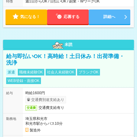
能！ └平日・土曜日の中で、お好きな曜日でご勤務いただけま
週1日からOK / 日払いOK / 副業・WワークOK
特徴
す！ 【シフト例】 ・11:00～14:00 ・16:30～19:00 ・13:00～
18:00 などのように、自由な働き方が可能なお仕事です！
気になる！
応募する
詳細へ
未読
給与即払いOK！高時給！土日休み！出荷準備・
洗浄
派遣
職種未経験OK
社会人未経験OK
ブランクOK
WEB登録・面接OK
時給1600円
給与
交通費別途支給あり
交通費支給有り
交通費
埼玉県和光市
勤務地
和光市駅からバス10分
製造外