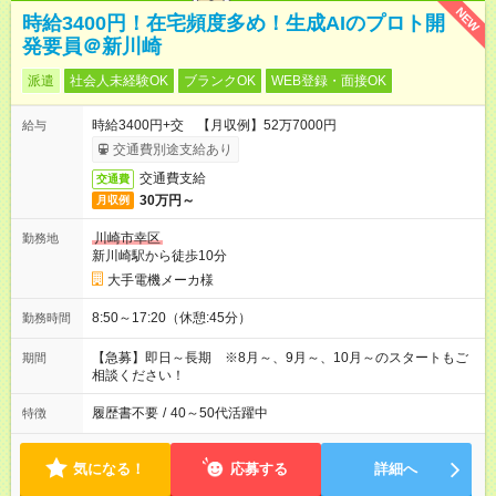
NEW
時給3400円！在宅頻度多め！生成AIのプロト開
発要員＠新川崎
派遣
社会人未経験OK
ブランクOK
WEB登録・面接OK
時給3400円+交 【月収例】52万7000円
給与
交通費別途支給あり
交通費支給
交通費
30万円～
月収例
川崎市幸区
勤務地
新川崎駅から徒歩10分
大手電機メーカ様
8:50～17:20（休憩:45分）
勤務時間
【急募】即日～長期 ※8月～、9月～、10月～のスタートもご
期間
相談ください！
履歴書不要
/
40～50代活躍中
特徴
気になる！
応募する
詳細へ