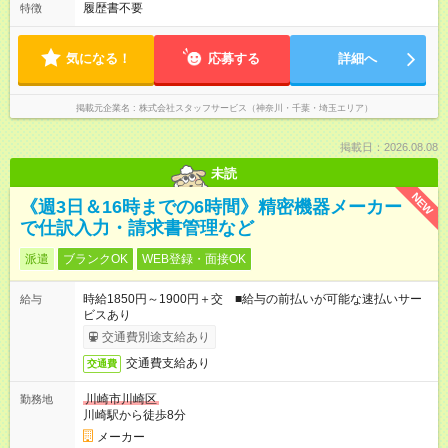
履歴書不要
特徴
気になる！
応募する
詳細へ
掲載元企業名
株式会社スタッフサービス（神奈川・千葉・埼玉エリア）
掲載日：2026.08.08
未読
NEW
《週3日＆16時までの6時間》精密機器メーカー
で仕訳入力・請求書管理など
派遣
ブランクOK
WEB登録・面接OK
時給1850円～1900円＋交 ■給与の前払いが可能な速払いサー
給与
ビスあり
交通費別途支給あり
交通費支給あり
交通費
川崎市川崎区
勤務地
川崎駅から徒歩8分
メーカー