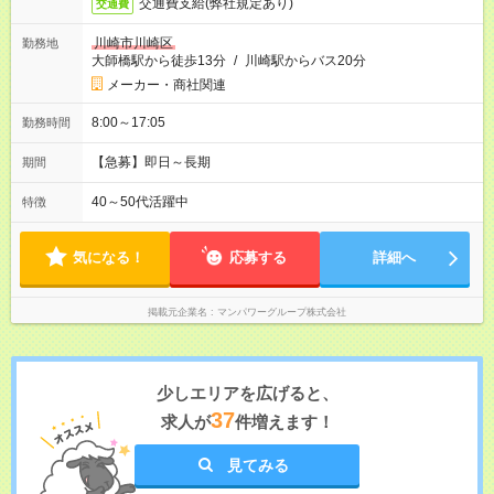
交通費支給(弊社規定あり)
交通費
川崎市川崎区
勤務地
大師橋駅から徒歩13分
/
川崎駅からバス20分
メーカー・商社関連
8:00～17:05
勤務時間
【急募】即日～長期
期間
40～50代活躍中
特徴
気になる！
応募する
詳細へ
掲載元企業名
マンパワーグループ株式会社
少しエリアを広げると、
37
求人が
件増えます！
見てみる