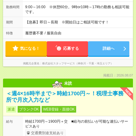
9:00～16:00 ※休憩60分。9時or10時～17時の勤務も相談可能
勤務時間
です。
【急募】即日～長期 ※開始日はご相談可能です！
期間
履歴書不要
/
服装自由
特徴
気になる！
応募する
詳細へ
掲載元企業名
株式会社スタッフサービス（神奈川・千葉・埼玉エリア）
掲載日：2026.08.07
未読
NEW
＜週4×16時半まで＞時給1700円～！税理士事務
所で月次入力など
派遣
ブランクOK
WEB登録・面接OK
時給1700円～1900円＋交 ■給与の前払いが可能な速払いサー
給与
ビスあり
交通費別途支給あり