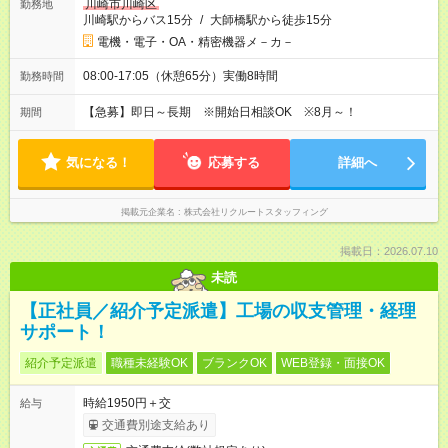
川崎市川崎区
勤務地
川崎駅からバス15分
/
大師橋駅から徒歩15分
電機・電子・OA・精密機器メ－カ－
08:00-17:05（休憩65分）実働8時間
勤務時間
【急募】即日～長期 ※開始日相談OK ※8月～！
期間
気になる！
応募する
詳細へ
掲載元企業名
株式会社リクルートスタッフィング
掲載日：2026.07.10
未読
【正社員／紹介予定派遣】工場の収支管理・経理
サポート！
紹介予定派遣
職種未経験OK
ブランクOK
WEB登録・面接OK
時給1950円＋交
給与
交通費別途支給あり