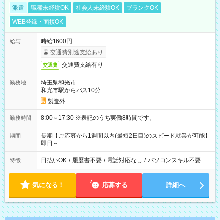
派遣
職種未経験OK
社会人未経験OK
ブランクOK
WEB登録・面接OK
時給1600円
給与
交通費別途支給あり
交通費支給有り
交通費
埼玉県和光市
勤務地
和光市駅からバス10分
製造外
8:00～17:30 ※表記のうち実働8時間です。
勤務時間
長期【ご応募から1週間以内(最短2日目)のスピード就業が可能】
期間
即日～
日払いOK
/
履歴書不要
/
電話対応なし
/
パソコンスキル不要
特徴
気になる！
応募する
詳細へ