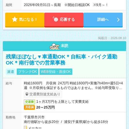
2026年09月01日～長期 ※開始日相談OK ※9月～！
期間
気になる！
応募する
詳細へ
掲載日：2026.08.10
未読
残業ほぼなし▼車通勤OK＊自転車・バイク通勤
OK＊南行徳での営業事務
派遣
ブランクOK
WEB登録・面接OK
時給1600円 月収例 24万円 時給1600円×実働7h40m×週5日×4
給与
週 ※月収例を保証するものではありません。※給与即受取りサ
ービス利用可（利用条件有）
交通費別途支給あり
1ヶ月3万円を上限として実費支給
交通費
20～25万円
月収例
千葉県市川市
勤務地
南行徳駅から徒歩20分
/
浦安(千葉県)駅から徒歩18分
メーカー