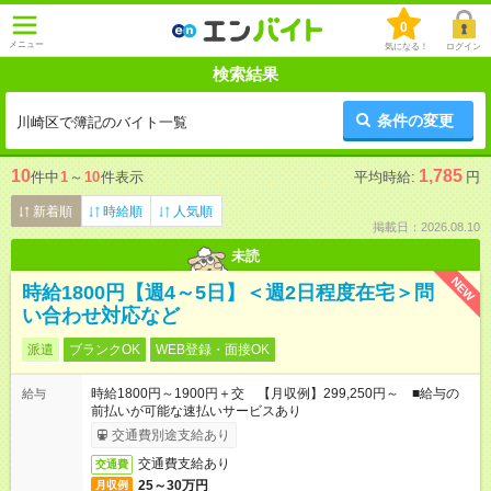
0
メニュー
気になる！
ログイン
検索結果
条件の変更
川崎区で簿記のバイト一覧
10
1,785
件中
1
～
10
件表示
平均時給:
円
新着順
時給順
人気順
掲載日：2026.08.10
未読
NEW
時給1800円【週4～5日】＜週2日程度在宅＞問
い合わせ対応など
派遣
ブランクOK
WEB登録・面接OK
時給1800円～1900円＋交 【月収例】299,250円～ ■給与の
給与
前払いが可能な速払いサービスあり
交通費別途支給あり
交通費支給あり
交通費
25～30万円
月収例