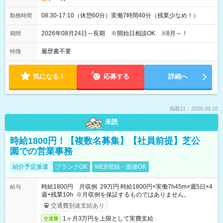
08:30-17:10（休憩60分）実働7時間40分（残業少なめ！）
勤務時間
2026年08月24日～長期 ※開始日相談OK ※8月～！
期間
履歴書不要
特徴
気になる！
応募する
詳細へ
掲載日：2026.08.10
未読
時給1800円！【複数名募集】【社員前提】芝公
園での営業事務
紹介予定派遣
ブランクOK
WEB登録・面接OK
時給1800円 月収例 29万円 時給1800円×実働7h45m×週5日×4
給与
週+残業10h ※月収例を保証するものではありません。
交通費別途支給あり
1ヶ月3万円を上限として実費支給
交通費