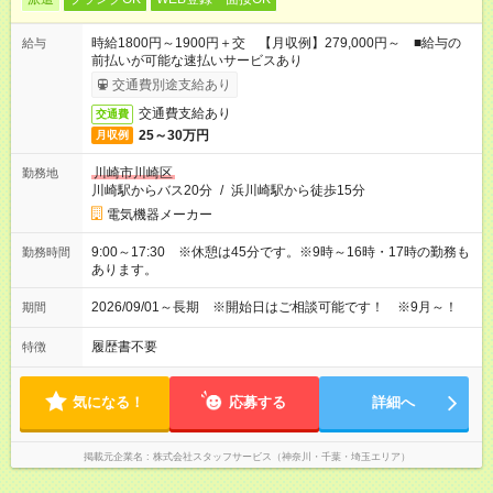
時給1800円～1900円＋交 【月収例】279,000円～ ■給与の
給与
前払いが可能な速払いサービスあり
交通費別途支給あり
交通費支給あり
交通費
25～30万円
月収例
川崎市川崎区
勤務地
川崎駅からバス20分
/
浜川崎駅から徒歩15分
電気機器メーカー
9:00～17:30 ※休憩は45分です。※9時～16時・17時の勤務も
勤務時間
あります。
2026/09/01～長期 ※開始日はご相談可能です！ ※9月～！
期間
履歴書不要
特徴
気になる！
応募する
詳細へ
掲載元企業名
株式会社スタッフサービス（神奈川・千葉・埼玉エリア）