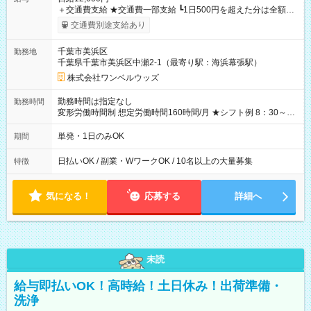
＋交通費支給 ★交通費一部支給 ┗1日500円を超えた分は全額支
給！ ※往復500円以内の方は自己負担となります ★日払いOK！
交通費別途支給あり
（規定あり） ┗働いたその日に現金GET♪ お仕事後はコンビニ
ATMから 日払い分を引き落とせます！ 【試用期間】試用期間
千葉市美浜区
勤務地
なし
千葉県千葉市美浜区中瀬2-1（最寄り駅：海浜幕張駅）
株式会社ワンベルウッズ
勤務時間は指定なし
勤務時間
変形労働時間制 想定労働時間160時間/月 ★シフト例 8：30～
19：00
単発・1日のみOK
期間
日払いOK / 副業・WワークOK / 10名以上の大量募集
特徴
気になる！
応募する
詳細へ
未読
給与即払いOK！高時給！土日休み！出荷準備・
洗浄