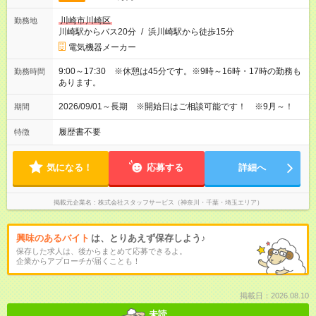
川崎市川崎区
勤務地
川崎駅からバス20分
/
浜川崎駅から徒歩15分
電気機器メーカー
9:00～17:30 ※休憩は45分です。※9時～16時・17時の勤務も
勤務時間
あります。
2026/09/01～長期 ※開始日はご相談可能です！ ※9月～！
期間
履歴書不要
特徴
気になる！
応募する
詳細へ
掲載元企業名
株式会社スタッフサービス（神奈川・千葉・埼玉エリア）
興味のあるバイト
は、とりあえず保存しよう♪
保存した求人は、後からまとめて応募できるよ。
企業からアプローチが届くことも！
掲載日：2026.08.10
未読