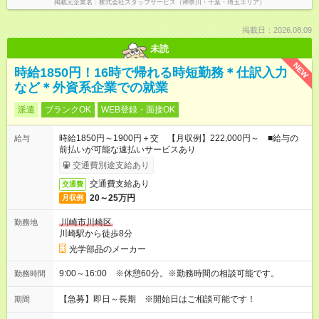
掲載元企業名
株式会社スタッフサービス（神奈川・千葉・埼玉エリア）
掲載日：2026.08.09
未読
NEW
時給1850円！16時で帰れる時短勤務＊仕訳入力
など＊外資系企業での就業
派遣
ブランクOK
WEB登録・面接OK
時給1850円～1900円＋交 【月収例】222,000円～ ■給与の
給与
前払いが可能な速払いサービスあり
交通費別途支給あり
交通費支給あり
交通費
20～25万円
月収例
川崎市川崎区
勤務地
川崎駅から徒歩8分
光学部品のメーカー
9:00～16:00 ※休憩60分。※勤務時間の相談可能です。
勤務時間
【急募】即日～長期 ※開始日はご相談可能です！
期間