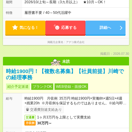
2026/10/上旬～長期（3カ月以上） ★10月～OK！
期間
履歴書不要
/
40～50代活躍中
特徴
気になる！
応募する
詳細へ
掲載元企業名
アデコ株式会社
掲載日：2026.07.30
未読
時給1900円！【複数名募集】【社員前提】川崎で
の経理事務
紹介予定派遣
ブランクOK
WEB登録・面接OK
時給1900円 月収例 35万円 時給1900円×実働8h×週5日×4週
給与
+残業20h ※月収例を保証するものではありません。※給与即受
取りサービス利用可（利用条件有）
交通費別途支給あり
1ヶ月3万円を上限として実費支給
交通費
30万円～
月収例