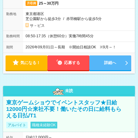
25～30万円
月収例
東京都港区
勤務地
芝公園駅から徒歩3分
/
赤羽橋駅から徒歩5分
サ－ビス
08:50-17:35（休憩60分）実働7時間45分
勤務時間
2026年09月01日～長期 ※開始日相談OK ※9月～！
期間
気になる！
応募する
詳細へ
未読
東京ゲームショウでイベントスタッフ★日給
12000円☆来社不要！働いたその日に給料もら
える日払/T1
アルバイト
職種未経験OK
日給12,000円～
給与