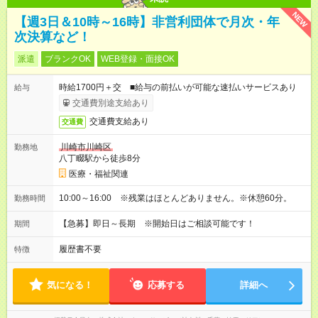
NEW
【週3日＆10時～16時】非営利団体で月次・年
次決算など！
派遣
ブランクOK
WEB登録・面接OK
時給1700円＋交 ■給与の前払いが可能な速払いサービスあり
給与
交通費別途支給あり
交通費支給あり
交通費
川崎市川崎区
勤務地
八丁畷駅から徒歩8分
医療・福祉関連
10:00～16:00 ※残業はほとんどありません。※休憩60分。
勤務時間
【急募】即日～長期 ※開始日はご相談可能です！
期間
履歴書不要
特徴
気になる！
応募する
詳細へ