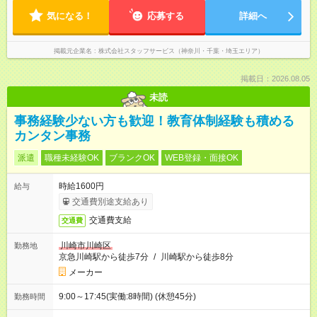
気になる！
応募する
詳細へ
掲載元企業名
株式会社スタッフサービス（神奈川・千葉・埼玉エリア）
掲載日：2026.08.05
未読
事務経験少ない方も歓迎！教育体制経験も積める
カンタン事務
派遣
職種未経験OK
ブランクOK
WEB登録・面接OK
時給1600円
給与
交通費別途支給あり
交通費支給
交通費
川崎市川崎区
勤務地
京急川崎駅から徒歩7分
/
川崎駅から徒歩8分
メーカー
9:00～17:45(実働:8時間) (休憩45分)
勤務時間