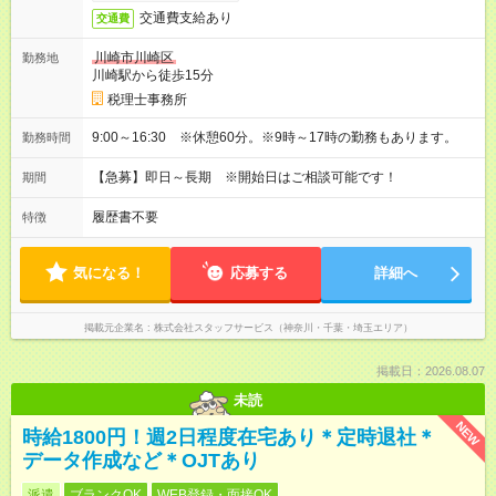
交通費支給あり
交通費
川崎市川崎区
勤務地
川崎駅から徒歩15分
税理士事務所
9:00～16:30 ※休憩60分。※9時～17時の勤務もあります。
勤務時間
【急募】即日～長期 ※開始日はご相談可能です！
期間
履歴書不要
特徴
気になる！
応募する
詳細へ
掲載元企業名
株式会社スタッフサービス（神奈川・千葉・埼玉エリア）
掲載日：2026.08.07
未読
NEW
時給1800円！週2日程度在宅あり＊定時退社＊
データ作成など＊OJTあり
派遣
ブランクOK
WEB登録・面接OK