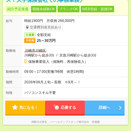
ス！大手保険会社での事務業務／
紹介予定派遣
職種未経験OK
ブランクOK
WEB登録・面接OK
時給1900円 月収例 266,000円
給与
交通費別途支給あり
全額支給
交通費
25～30万円
月収例
川崎市川崎区
勤務地
川崎駅から徒歩3分
/
京急川崎駅から徒歩3分
保険事業収入（保険料，再保険収入）
09:00～17:00(実働7時間 休憩1時間)
勤務時間
2026年09月上旬～長期 ※9月～！
期間
パソコンスキル不要
特徴
気になる！
応募する
詳細へ
掲載元企業名
パーソルテンプスタッフ株式会社 首都圏