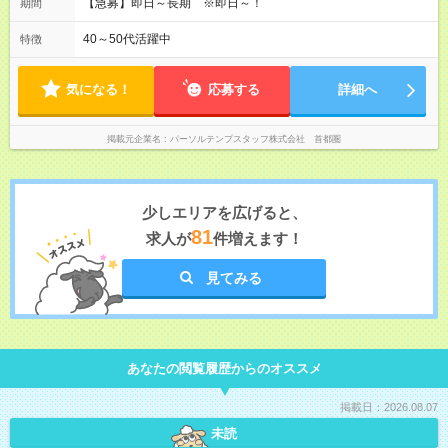
【急募】即日～長期 ※即日～！
期間
40～50代活躍中
特徴
気になる！
応募する
詳細へ
掲載元企業名
パーソルテンプスタッフ株式会社 首都圏
少しエリアを広げると、
81
求人が
件増えます！
見てみる
あなたの閲覧履歴からのオススメ
掲載日：2026.08.07
未読