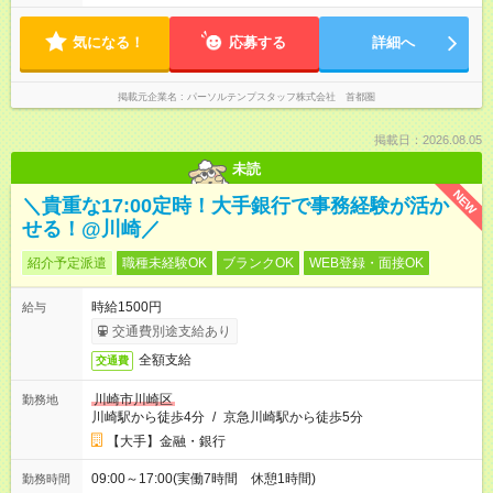
気になる！
応募する
詳細へ
掲載元企業名
パーソルテンプスタッフ株式会社 首都圏
掲載日：2026.08.05
未読
NEW
＼貴重な17:00定時！大手銀行で事務経験が活か
せる！@川崎／
紹介予定派遣
職種未経験OK
ブランクOK
WEB登録・面接OK
時給1500円
給与
交通費別途支給あり
全額支給
交通費
川崎市川崎区
勤務地
川崎駅から徒歩4分
/
京急川崎駅から徒歩5分
【大手】金融・銀行
09:00～17:00(実働7時間 休憩1時間)
勤務時間