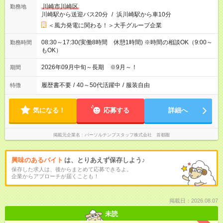
川崎市川崎区
勤務地
川崎駅から送迎バス20分
/
浜川崎駅から車10分
＜風力発電に関わる！＞大手グループ企業
08:30～17:30(実働8時間 休憩1時間) ※時間の相談OK（9:00～
勤務時間
もOK）
2026年09月中旬～長期 ※9月～！
期間
履歴書不要
/
40～50代活躍中
/
服装自由
特徴
気になる！
応募する
詳細へ
掲載元企業名
パーソルテンプスタッフ株式会社 首都圏
興味のあるバイト
は、とりあえず保存しよう♪
保存した求人は、後からまとめて応募できるよ。
企業からアプローチが届くことも！
掲載日：2026.08.07
未読