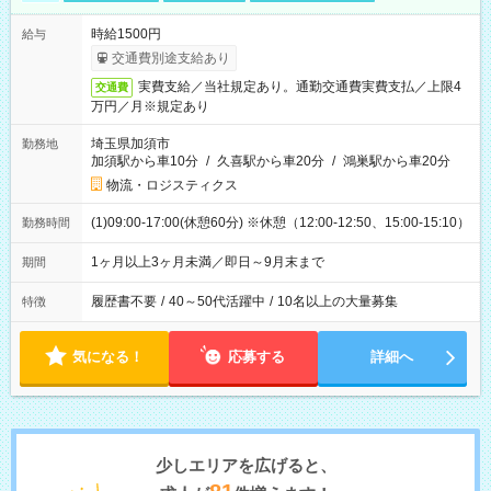
時給1500円
給与
交通費別途支給あり
実費支給／当社規定あり。通勤交通費実費支払／上限4
交通費
万円／月※規定あり
埼玉県加須市
勤務地
加須駅から車10分
/
久喜駅から車20分
/
鴻巣駅から車20分
物流・ロジスティクス
(1)09:00-17:00(休憩60分) ※休憩（12:00-12:50、15:00-15:10）
勤務時間
1ヶ月以上3ヶ月未満／即日～9月末まで
期間
履歴書不要
/
40～50代活躍中
/
10名以上の大量募集
特徴
気になる！
応募する
詳細へ
少しエリアを広げると、