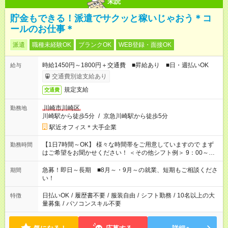
未読
貯金もできる！派遣でサクッと稼いじゃおう＊コ
ールのお仕事＊
派遣
職種未経験OK
ブランクOK
WEB登録・面接OK
時給1450円～1800円＋交通費 ■昇給あり ■日・週払いOK
給与
交通費別途支給あり
規定支給
交通費
川崎市川崎区
勤務地
川崎駅から徒歩5分
/
京急川崎駅から徒歩5分
駅近オフィス＊大手企業
【1日7時間～OK】 様々な時間帯をご用意していますので まず
勤務時間
はご希望をお聞かせください！ ＜その他シフト例＞ 9：00～
17：00 11：00～20：00 などなど！その他のお時間もOKです！
急募！即日～長期 ■8月～・9月～の就業、短期もご相談くださ
期間
い！
日払いOK
/
履歴書不要
/
服装自由
/
シフト勤務
/
10名以上の大
特徴
量募集
/
パソコンスキル不要