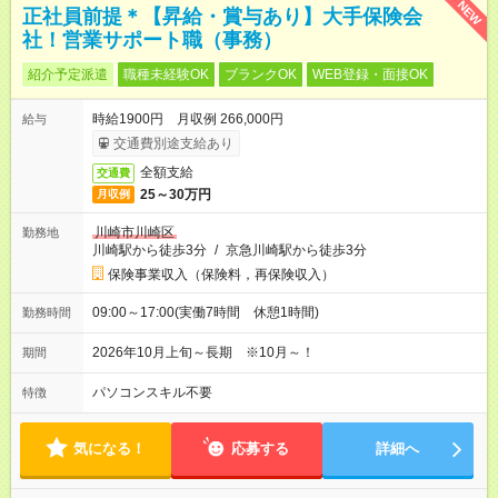
NEW
正社員前提＊【昇給・賞与あり】大手保険会
社！営業サポート職（事務）
紹介予定派遣
職種未経験OK
ブランクOK
WEB登録・面接OK
時給1900円 月収例 266,000円
給与
交通費別途支給あり
全額支給
交通費
25～30万円
月収例
川崎市川崎区
勤務地
川崎駅から徒歩3分
/
京急川崎駅から徒歩3分
保険事業収入（保険料，再保険収入）
09:00～17:00(実働7時間 休憩1時間)
勤務時間
2026年10月上旬～長期 ※10月～！
期間
パソコンスキル不要
特徴
気になる！
応募する
詳細へ