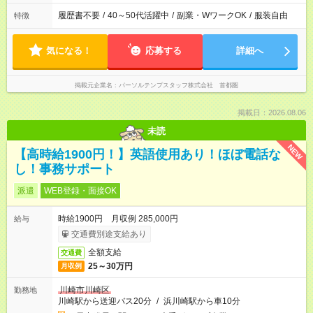
履歴書不要
/
40～50代活躍中
/
副業・WワークOK
/
服装自由
特徴
気になる！
応募する
詳細へ
掲載元企業名
パーソルテンプスタッフ株式会社 首都圏
掲載日：2026.08.06
未読
NEW
【高時給1900円！】英語使用あり！ほぼ電話な
し！事務サポート
派遣
WEB登録・面接OK
時給1900円 月収例 285,000円
給与
交通費別途支給あり
全額支給
交通費
25～30万円
月収例
川崎市川崎区
勤務地
川崎駅から送迎バス20分
/
浜川崎駅から車10分