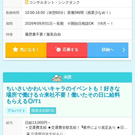
コンサルタント・シンクタンク
10:00-16:00（休憩60分）実働5時間（残業少なめ！）
勤務時間
2026年09月01日～長期 ※開始日相談OK ※9月～！
期間
履歴書不要
/
服装自由
特徴
気になる！
応募する
詳細へ
未読
ちいさいかわいいキャラのイベントも！好きな
場所で働ける☆来社不要！働いたその日に給料
もらえる◎/T1
アルバイト
職種未経験OK
日給13,000円～
給与
＋交通費支給 ★交通費全額支給！ ┗案件により規定あり ★日払
いOK！（規定あり） ┗働いたその日に現金GET♪ お仕事後はコ
交通費別途支給あり