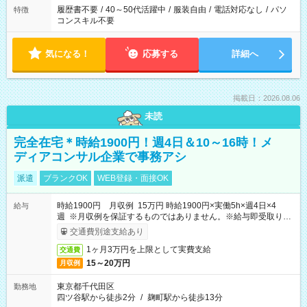
履歴書不要
/
40～50代活躍中
/
服装自由
/
電話対応なし
/
パソ
特徴
コンスキル不要
気になる！
応募する
詳細へ
掲載日：2026.08.06
未読
完全在宅＊時給1900円！週4日＆10～16時！メ
ディアコンサル企業で事務アシ
派遣
ブランクOK
WEB登録・面接OK
時給1900円 月収例 15万円 時給1900円×実働5h×週4日×4
給与
週 ※月収例を保証するものではありません。※給与即受取りサ
ービス利用可（利用条件有）
交通費別途支給あり
1ヶ月3万円を上限として実費支給
交通費
15～20万円
月収例
東京都千代田区
勤務地
四ツ谷駅から徒歩2分
/
麹町駅から徒歩13分