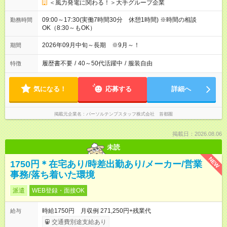
＜風力発電に関わる！＞大手グループ企業
09:00～17:30(実働7時間30分 休憩1時間) ※時間の相談
勤務時間
OK（8:30～もOK）
2026年09月中旬～長期 ※9月～！
期間
履歴書不要
/
40～50代活躍中
/
服装自由
特徴
気になる！
応募する
詳細へ
掲載元企業名
パーソルテンプスタッフ株式会社 首都圏
掲載日：2026.08.06
未読
NEW
1750円＊在宅あり/時差出勤あり/メーカー/営業
事務/落ち着いた環境
派遣
WEB登録・面接OK
時給1750円 月収例 271,250円+残業代
給与
交通費別途支給あり