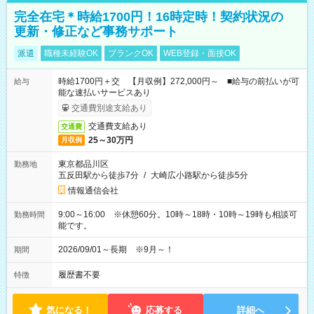
完全在宅＊時給1700円！16時定時！契約状況の
更新・修正など事務サポート
派遣
職種未経験OK
ブランクOK
WEB登録・面接OK
時給1700円＋交 【月収例】272,000円～ ■給与の前払いが可
給与
能な速払いサービスあり
交通費別途支給あり
交通費支給あり
交通費
25～30万円
月収例
東京都品川区
勤務地
五反田駅から徒歩7分
/
大崎広小路駅から徒歩5分
情報通信会社
9:00～16:00 ※休憩60分。10時～18時・10時～19時も相談可
勤務時間
能です。
2026/09/01～長期 ※9月～！
期間
履歴書不要
特徴
気になる！
応募する
詳細へ