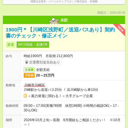
掲載元企業名
パーソルテンプスタッフ株式会社 首都圏
掲載日：2026.08.06
未読
NEW
1900円＊【川崎区浅野町／送迎バスあり】契約
書のチェック・修正メイン
派遣
WEB登録・面接OK
時給1900円 月収例 212,800円
給与
交通費別途支給あり
全額支給
交通費
20～25万円
月収例
川崎市川崎区
勤務地
川崎駅から送迎バス20分
/
浜川崎駅から車10分
＜風力発電に関わる！＞大手グループ企業
09:00～17:00(実働7時間 休憩1時間) ※時間の相談OK(～17：
勤務時間
30もOK)
2026年10月上旬～長期 9月開始もご相談ください！ ※10月
期間
～！