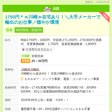
掲載日：2026.08.05
未読
NEW
1750円＊≪川崎≫在宅あり！＼大手メーカーで
輸出のお仕事／穏やか環境
派遣
WEB登録・面接OK
時給1750円～1800円 月収例 271,250円～279,000円+残業
給与
代 営業事務経験：1,750円 貿易実務経験者：1,800円
交通費別途支給あり
全額支給
交通費
25～30万円
月収例
川崎市川崎区
勤務地
川崎駅から徒歩4分
/
京急川崎駅から徒歩9分
エネルギー・インフラ事業，電装・コンポーネンツ事業
09:00～17:45(実働7時間45分 休憩1時間) ※8：30OR9：
勤務時間
00OR9：30など就業開始時間前後30分相談可能です！
2026年09月上旬～長期 ※9月～！
期間
履歴書不要
/
40～50代活躍中
/
パソコンスキル不要
特徴