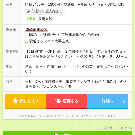
時給1450円～1800円＋交通費 ■昇給あり ■日・週払いOK
給与
交通費別途支給あり
規定支給
交通費
川崎市川崎区
勤務地
川崎駅から徒歩5分
/
京急川崎駅から徒歩5分
駅近オフィス＊大手企業
【1日7時間～OK】 様々な時間帯をご用意していますので まず
勤務時間
はご希望をお聞かせください！ ＜その他シフト例＞ 9：00～
17：00 11：00～20：00 などなど！その他のお時間もOKです！
急募！即日～長期 ■8月～・9月～の就業、短期もご相談くださ
期間
い！
日払いOK
/
履歴書不要
/
服装自由
/
シフト勤務
/
10名以上の大
特徴
量募集
/
パソコンスキル不要
気になる！
応募する
詳細へ
掲載元企業名
株式会社ウィルオブ・ワーク コール&オフィスデザイン事業部
掲載日：2026.08.03