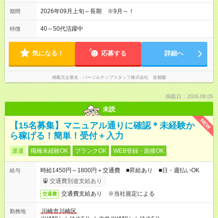
2026年09月上旬～長期 ※9月～！
期間
40～50代活躍中
特徴
気になる！
応募する
詳細へ
掲載元企業名
パーソルテンプスタッフ株式会社 首都圏
掲載日：2026.08.05
未読
NEW
【15名募集】マニュアル通りに確認＊未経験か
ら稼げる！簡単！受付＋入力
派遣
職種未経験OK
ブランクOK
WEB登録・面接OK
時給1450円～1800円＋交通費 ■昇給あり ■日・週払いOK
給与
交通費別途支給あり
交通費支給あり ※当社規定による
交通費
川崎市川崎区
勤務地