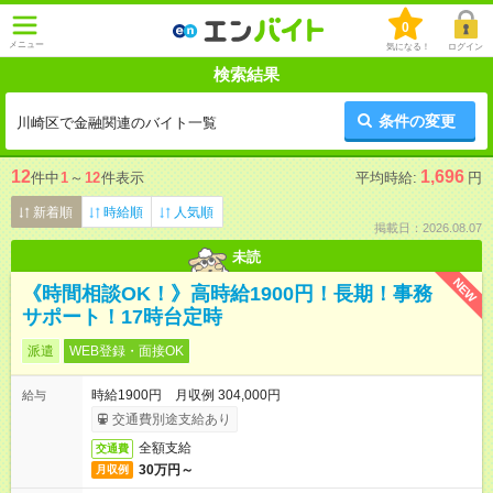
0
メニュー
気になる！
ログイン
検索結果
条件の変更
川崎区で金融関連のバイト一覧
12
1,696
件中
1
～
12
件表示
平均時給:
円
新着順
時給順
人気順
掲載日：2026.08.07
未読
NEW
《時間相談OK！》高時給1900円！長期！事務
サポート！17時台定時
派遣
WEB登録・面接OK
時給1900円 月収例 304,000円
給与
交通費別途支給あり
全額支給
交通費
30万円～
月収例