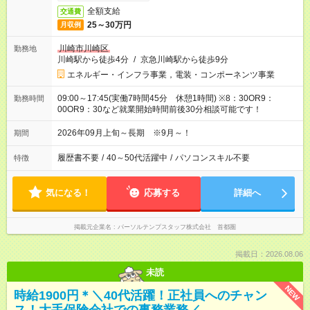
全額支給
交通費
25～30万円
月収例
川崎市川崎区
勤務地
川崎駅から徒歩4分
/
京急川崎駅から徒歩9分
エネルギー・インフラ事業，電装・コンポーネンツ事業
09:00～17:45(実働7時間45分 休憩1時間) ※8：30OR9：
勤務時間
00OR9：30など就業開始時間前後30分相談可能です！
2026年09月上旬～長期 ※9月～！
期間
履歴書不要
/
40～50代活躍中
/
パソコンスキル不要
特徴
気になる！
応募する
詳細へ
掲載元企業名
パーソルテンプスタッフ株式会社 首都圏
掲載日：2026.08.06
未読
NEW
時給1900円＊＼40代活躍！正社員へのチャン