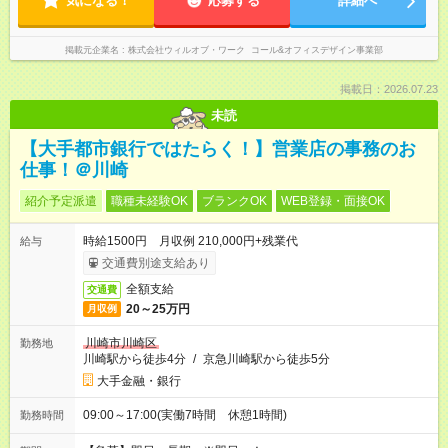
気になる！
応募する
詳細へ
掲載元企業名
株式会社ウィルオブ・ワーク コール&オフィスデザイン事業部
掲載日：2026.07.23
未読
【大手都市銀行ではたらく！】営業店の事務のお
仕事！＠川崎
紹介予定派遣
職種未経験OK
ブランクOK
WEB登録・面接OK
時給1500円 月収例 210,000円+残業代
給与
交通費別途支給あり
全額支給
交通費
20～25万円
月収例
川崎市川崎区
勤務地
川崎駅から徒歩4分
/
京急川崎駅から徒歩5分
大手金融・銀行
09:00～17:00(実働7時間 休憩1時間)
勤務時間