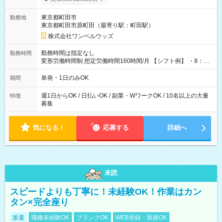
ンビニATMから 日払い分を引き落とせます！ 【試用期間】試
用期間なし
東京都町田市
勤務地
東京都町田市原町田（最寄り駅：町田駅）
株式会社ワンベルウッズ
勤務時間は指定なし
勤務時間
変形労働時間制 想定労働時間160時間/月 【シフト例】 ・8：00
～21：00
単発・1日のみOK
期間
週1日からOK / 日払いOK / 副業・WワークOK / 10名以上の大量
特徴
募集
気になる！
応募する
詳細へ
未読
スピードよりも丁寧に！未経験OK！作業はカン
タン×完全座り
派遣
職種未経験OK
ブランクOK
WEB登録・面接OK