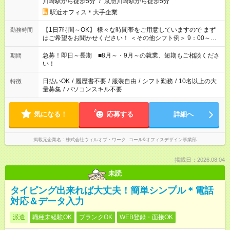
川崎駅から徒歩5分
/
京急川崎駅から徒歩5分
駅近オフィス＊大手企業
【1日7時間～OK】 様々な時間帯をご用意していますので まず
勤務時間
はご希望をお聞かせください！ ＜その他シフト例＞ 9：00～
17：00 11：00～20：00 などなど！その他のお時間もOKです！
急募！即日～長期 ■8月～・9月～の就業、短期もご相談くださ
期間
い！
日払いOK
/
履歴書不要
/
服装自由
/
シフト勤務
/
10名以上の大
特徴
量募集
/
パソコンスキル不要
気になる！
応募する
詳細へ
掲載元企業名
株式会社ウィルオブ・ワーク コール&オフィスデザイン事業部
掲載日：2026.08.04
未読
タイピング出来れば大丈夫！簡単シンプル＊電話
対応＆データ入力
派遣
職種未経験OK
ブランクOK
WEB登録・面接OK