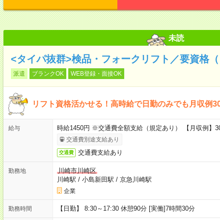
未読
<タイパ抜群>検品・フォークリフト／要資格（
派遣
ブランクOK
WEB登録・面接OK
リフト資格活かせる！高時給で日勤のみでも月収例3
時給1450円 ※交通費全額支給（規定あり） 【月収例】30
給与
交通費別途支給あり
交通費支給あり
交通費
川崎市川崎区
勤務地
川崎駅
/
小島新田駅
/
京急川崎駅
企業
【日勤】 8:30～17:30 休憩90分 [実働]7時間30分
勤務時間