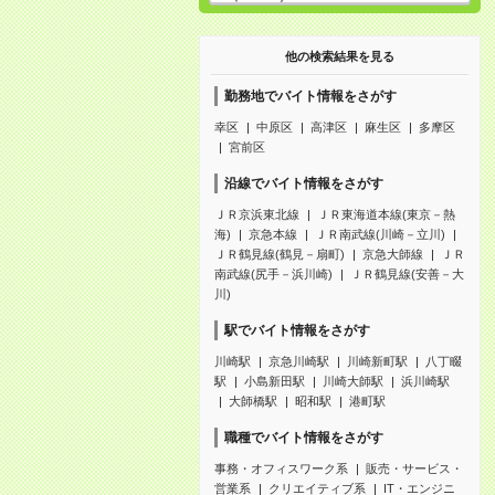
他の検索結果を見る
勤務地でバイト情報をさがす
幸区
中原区
高津区
麻生区
多摩区
宮前区
沿線でバイト情報をさがす
ＪＲ京浜東北線
ＪＲ東海道本線(東京－熱
海)
京急本線
ＪＲ南武線(川崎－立川)
ＪＲ鶴見線(鶴見－扇町)
京急大師線
ＪＲ
南武線(尻手－浜川崎)
ＪＲ鶴見線(安善－大
川)
駅でバイト情報をさがす
川崎駅
京急川崎駅
川崎新町駅
八丁畷
駅
小島新田駅
川崎大師駅
浜川崎駅
大師橋駅
昭和駅
港町駅
職種でバイト情報をさがす
事務・オフィスワーク系
販売・サービス・
営業系
クリエイティブ系
IT・エンジニ