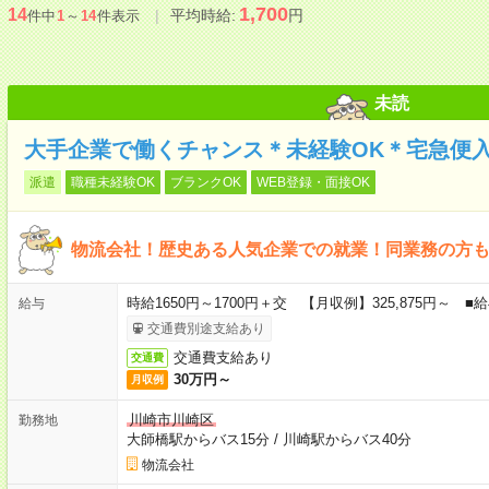
1,700
14
平均時給:
円
件中
1
～
14
件表示
未読
大手企業で働くチャンス＊未経験OK＊宅急便
派遣
職種未経験OK
ブランクOK
WEB登録・面接OK
物流会社！歴史ある人気企業での就業！同業務の方
時給1650円～1700円＋交 【月収例】325,875円～
給与
交通費別途支給あり
交通費支給あり
交通費
30万円～
月収例
川崎市川崎区
勤務地
大師橋駅からバス15分
/
川崎駅からバス40分
物流会社