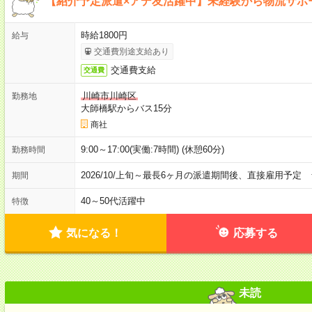
【紹介予定派遣×アデ友活躍中】未経験から物流サポ
時給1800円
給与
交通費別途支給あり
交通費支給
交通費
川崎市川崎区
勤務地
大師橋駅からバス15分
商社
9:00～17:00(実働:7時間) (休憩60分)
勤務時間
2026/10/上旬～最長6ヶ月の派遣期間後、直接雇用予定 
期間
40～50代活躍中
特徴
気になる！
応募する
未読