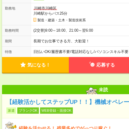
川崎市川崎区
勤務地
川崎駅からバス25分
製造・建築・土木・製造技術系
(2交替)9:00～18:00、21:00～翌6:00
勤務時間
長期でお仕事できる方、大歓迎！
期間
日払いOK
/
履歴書不要
/
電話対応なし
/
パソコンスキル不要
特徴
気になる！
応募する
未読
【経験活かしてステップUP！！】機械オペレー
派遣
ブランクOK
WEB登録・面接OK
経験を活かせる！ 残業多めでがっつり稼ぐ！