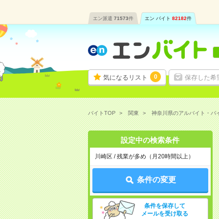
エン派遣
71573
件
エン バイト
82182
件
0
気になるリスト
保存した希
バイトTOP
関東
神奈川県のアルバイト・バ
設定中の検索条件
川崎区 / 残業が多め（月20時間以上）
条件の変更
条件を保存して
メールを受け取る