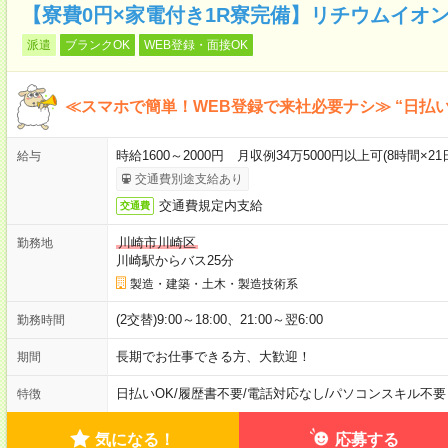
【寮費0円×家電付き1R寮完備】リチウムイオ
派遣
ブランクOK
WEB登録・面接OK
≪スマホで簡単！WEB登録で来社必要ナシ≫ “日払
時給1600～2000円 月収例34万5000円以上可(8時間×2
給与
交通費別途支給あり
交通費規定内支給
交通費
川崎市川崎区
勤務地
川崎駅からバス25分
製造・建築・土木・製造技術系
(2交替)9:00～18:00、21:00～翌6:00
勤務時間
長期でお仕事できる方、大歓迎！
期間
日払いOK
/
履歴書不要
/
電話対応なし
/
パソコンスキル不要
特徴
気になる！
応募する