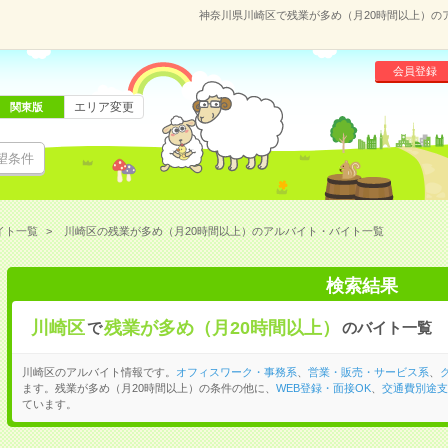
神奈川県川崎区で残業が多め（月20時間以上）の
会員登録
エリア変更
関東版
望条件
イト一覧
川崎区の残業が多め（月20時間以上）のアルバイト・バイト一覧
検索結果
川崎区
残業が多め（月20時間以上）
で
のバイト一覧
川崎区のアルバイト情報です。
オフィスワーク・事務系
、
営業・販売・サービス系
、
ます。残業が多め（月20時間以上）の条件の他に、
WEB登録・面接OK
、
交通費別途支
ています。