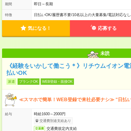
即日～長期
期間
日払いOK
/
履歴書不要
/
10名以上の大量募集
/
電話対応なし
特徴
気になる！
応募する
未読
《経験をいかして働こう＊》リチウムイオン電
払いOK
派遣
ブランクOK
WEB登録・面接OK
≪スマホで簡単！WEB登録で来社必要ナシ≫ “日払
時給1600～2000円
給与
交通費別途支給あり
交通費規定内支給
交通費