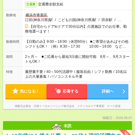
交通費全額支給
交通費
横浜市青葉区
勤務地
江田(神奈川県)駅
/
こどもの国(神奈川県)駅
/
田奈駅
/
…
【自宅からドアtoドアで30分以内】介護施設でのお仕事。勤
務地選べます！
【日勤のみ】9:00～18:00（休憩60分） ■ご希望があればその他
勤務時間
シフトもOK！ （例）8:30～17:30 10:00～19:00 など
「家族とお休みを合わせたい」 「できれば残業はしたくない」
など、あなたのご希望に沿ったお仕事をご紹介します！ ※Wワ
2ヶ月～ ■ご応募から最短3日後に開始可能 8月～、9月スター
期間
ーク希望の方へ 今ご覧のお仕事で希望する勤務時間と、もう1つ
トもOK！
のお仕事の勤務時間。 合計で週40時間を超える場合は応募でき
ません
履歴書不要
/
40～50代活躍中
/
服装自由
/
シフト勤務
/
10名以
特徴
上の大量募集
/
パソコンスキル不要
気になる！
応募する
詳細へ
掲載元企業名
日研トータルソーシング株式会社 メディカルケア事業部 ナース派遣
掲載日：2026.08.07
未読
NEW