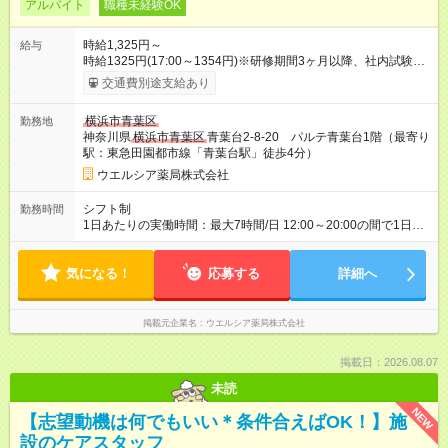
アルバイト
職種未経験OK
時給1,325円～
給与
時給1325円(17:00～1354円)※研修期間3ヶ月以降、社内試験に
よる更新判定あり 社内試験合格後、時給＋50～100円の昇給あ
交通費別途支給あり
り （大学生は＋20円） 試用期間あり：入社日から3ヶ月間／本
採用と待遇は変わりません。 【試用期間】試用期間あり 試用期
横浜市青葉区
勤務地
間の長さ：3ヶ月 雇用形態、給与は本採用時と同じです。
神奈川県
横浜市青葉区
青葉台2-8-20 パルテ青葉台1階（最寄り
駅：東急田園都市線「青葉台駅」徒歩4分）
ウエルシア薬局株式会社
シフト制
勤務時間
1日あたりの実働時間：最大7時間/日 12:00～20:00の間で1日5
時間～応相談 ☆週3日～応相談 ※勤務曜日応相談 ☆未経験・無
資格可
気になる！
応募する
詳細へ
掲載元企業名
ウエルシア薬局株式会社
掲載日：2026.08.07
未読
NEW
【志望動機は何でもいい＊条件合えばOK！】施
設のケアスタッフ