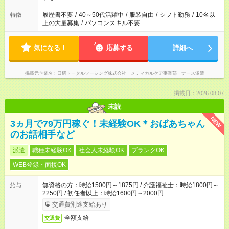
する勤務時間と、もう1つのお仕事の勤務時間。 合計で週40時
間を超える場合は応募できません
履歴書不要
/
40～50代活躍中
/
服装自由
/
シフト勤務
/
10名以
特徴
上の大量募集
/
パソコンスキル不要
気になる！
応募する
詳細へ
掲載元企業名
日研トータルソーシング株式会社 メディカルケア事業部 ナース派遣
掲載日：2026.08.07
未読
NEW
3ヵ月で79万円稼ぐ！未経験OK＊おばあちゃん
のお話相手など
派遣
職種未経験OK
社会人未経験OK
ブランクOK
WEB登録・面接OK
無資格の方：時給1500円～1875円 / 介護福祉士：時給1800円～
給与
2250円 / 初任者以上：時給1600円～2000円
交通費別途支給あり
全額支給
交通費