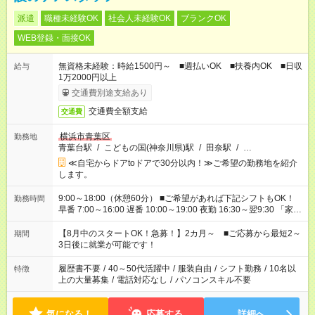
派遣
職種未経験OK
社会人未経験OK
ブランクOK
WEB登録・面接OK
無資格未経験：時給1500円～ ■週払いOK ■扶養内OK ■日収
給与
1万2000円以上
交通費別途支給あり
交通費全額支給
交通費
横浜市青葉区
勤務地
青葉台駅
/
こどもの国(神奈川県)駅
/
田奈駅
/
…
≪自宅からドアtoドアで30分以内！≫ご希望の勤務地を紹介
します。
9:00～18:00（休憩60分） ■ご希望があれば下記シフトもOK！
勤務時間
早番 7:00～16:00 遅番 10:00～19:00 夜勤 16:30～翌9:30 「家族
と休みを合わせたい」 「余裕を持って夕飯の準備がしたい」
「できれば残業はしたくない」 など、ご希望を教えてください
【8月中のスタートOK！急募！】2カ月～ ■ご応募から最短2～
期間
ね。 ※Wワーク希望の方へ 今ご覧のお仕事で希望する勤務時間
3日後に就業が可能です！
と、もう1つのお仕事の勤務時間。 合計で週40時間を超える場
合は応募できません。
履歴書不要
/
40～50代活躍中
/
服装自由
/
シフト勤務
/
10名以
特徴
上の大量募集
/
電話対応なし
/
パソコンスキル不要
気になる！
応募する
詳細へ