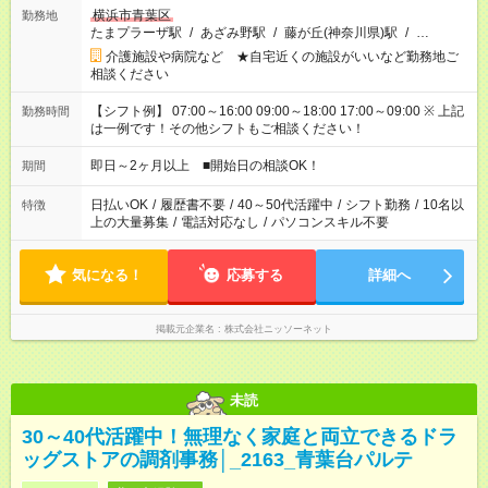
横浜市青葉区
勤務地
たまプラーザ駅
/
あざみ野駅
/
藤が丘(神奈川県)駅
/
…
介護施設や病院など ★自宅近くの施設がいいなど勤務地ご
相談ください
【シフト例】 07:00～16:00 09:00～18:00 17:00～09:00 ※ 上記
勤務時間
は一例です！その他シフトもご相談ください！
即日～2ヶ月以上 ■開始日の相談OK！
期間
日払いOK
/
履歴書不要
/
40～50代活躍中
/
シフト勤務
/
10名以
特徴
上の大量募集
/
電話対応なし
/
パソコンスキル不要
気になる！
応募する
詳細へ
掲載元企業名
株式会社ニッソーネット
未読
30～40代活躍中！無理なく家庭と両立できるドラ
ッグストアの調剤事務│_2163_青葉台パルテ