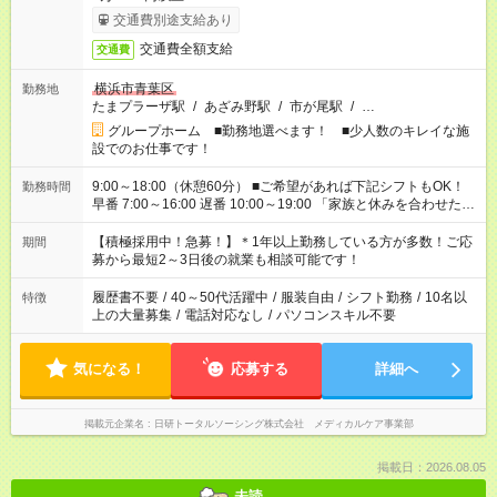
交通費別途支給あり
交通費全額支給
交通費
横浜市青葉区
勤務地
たまプラーザ駅
/
あざみ野駅
/
市が尾駅
/
…
グループホーム ■勤務地選べます！ ■少人数のキレイな施
設でのお仕事です！
9:00～18:00（休憩60分） ■ご希望があれば下記シフトもOK！
勤務時間
早番 7:00～16:00 遅番 10:00～19:00 「家族と休みを合わせた
い」 「余裕を持って夕飯の準備がしたい」 「できれば残業はし
たくない」 など、ご希望を教えてくださいね。 ※Wワーク希望
【積極採用中！急募！】＊1年以上勤務している方が多数！ご応
期間
の方へ 今ご覧のお仕事で希望する勤務時間と、もう1つのお仕事
募から最短2～3日後の就業も相談可能です！
の勤務時間。 合計で週40時間を超える場合は応募できません。
履歴書不要
/
40～50代活躍中
/
服装自由
/
シフト勤務
/
10名以
特徴
上の大量募集
/
電話対応なし
/
パソコンスキル不要
気になる！
応募する
詳細へ
掲載元企業名
日研トータルソーシング株式会社 メディカルケア事業部
掲載日：2026.08.05
未読