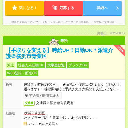
気になる！
応募する
詳細へ
掲載元企業名
マンパワーグループ株式会社 ケアサービス事業部 （医療福祉介護関連）
掲載日：2026.08.07
未読
NEW
【手取りを変える】時給UP！日勤OK＊派遣介
護＠横浜市青葉区
派遣
社会人未経験OK
大学生歓迎
ブランクOK
WEB登録・面接OK
経験者：時給1800円～ ★日払い／週払い制度あり（月払いも
給与
選べます）※稼働開始時は手続き完了次第のお支払いとなりま
す。
交通費別途支給あり
交通費全額支給※規定有
交通費
横浜市青葉区
勤務地
たまプラーザ駅
/
青葉台駅
/
あざみ野駅
/
…
＜シニア向け施設＞