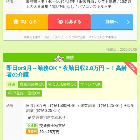
合は応募できません。
履歴書不要
/
40～50代活躍中
/
服装自由
/
シフト勤務
/
10名以
特徴
上の大量募集
/
電話対応なし
/
パソコンスキル不要
気になる！
応募する
詳細へ
掲載元企業名
日研トータルソーシング株式会社 メディカルケア事業部
掲載日：2026.08.06
未読
NEW
即日or9月～勤務OK＊夜勤日収2.8万円～！高齢
者の介護
派遣
職種未経験OK
社会人未経験OK
ブランクOK
WEB登録・面接OK
日収2.8万円：時給1500円×8h＋残業割増（時給1.25×8h）+深夜
給与
割増（時給0.25×5h）
交通費別途支給あり
交通費全額支給
交通費
20～25万円
月収例