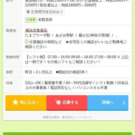
無資格の方：時給1500円～1875円 / 介護福祉士：時給1800円～
給与
2250円 / 初任者以上：時給1600円～2000円
交通費別途支給あり
全額支給
交通費
横浜市青葉区
勤務地
たまプラーザ駅
/
あざみ野駅
/
藤が丘(神奈川県)駅
/
…
介護施設や病院など ★自宅近くの施設がいいなど勤務地ご
相談ください
【シフト例】 07:00～16:00 09:00～18:00 17:00～09:00 ※ 上記
勤務時間
は一例です！その他シフトもご相談ください！
即日～2ヶ月以上 ■開始日の相談OK！
期間
日払いOK
/
履歴書不要
/
40～50代活躍中
/
シフト勤務
/
10名以
特徴
上の大量募集
/
電話対応なし
/
パソコンスキル不要
気になる！
応募する
詳細へ
掲載元企業名
株式会社ニッソーネット