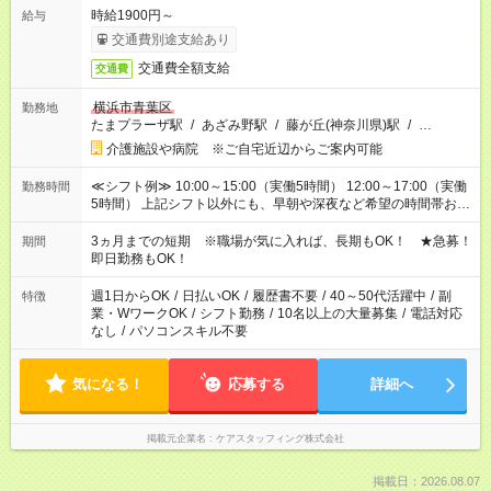
時給1900円～
給与
交通費別途支給あり
交通費全額支給
交通費
横浜市青葉区
勤務地
たまプラーザ駅
/
あざみ野駅
/
藤が丘(神奈川県)駅
/
…
介護施設や病院 ※ご自宅近辺からご案内可能
≪シフト例≫ 10:00～15:00（実働5時間） 12:00～17:00（実働
勤務時間
5時間） 上記シフト以外にも、早朝や深夜など希望の時間帯お聞
かせください！ 事前に担当からヒアリングもしますので、ご安
心ください！
3ヵ月までの短期 ※職場が気に入れば、長期もOK！ ★急募！
期間
即日勤務もOK！
週1日からOK
/
日払いOK
/
履歴書不要
/
40～50代活躍中
/
副
特徴
業・WワークOK
/
シフト勤務
/
10名以上の大量募集
/
電話対応
なし
/
パソコンスキル不要
気になる！
応募する
詳細へ
掲載元企業名
ケアスタッフィング株式会社
掲載日：2026.08.07