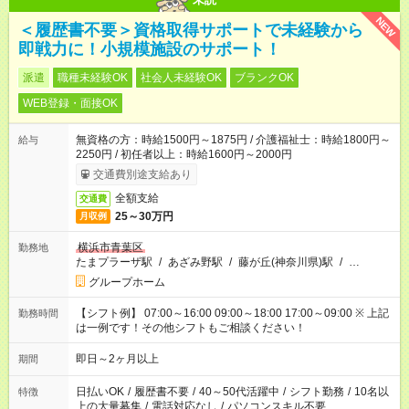
NEW
＜履歴書不要＞資格取得サポートで未経験から
即戦力に！小規模施設のサポート！
派遣
職種未経験OK
社会人未経験OK
ブランクOK
WEB登録・面接OK
無資格の方：時給1500円～1875円 / 介護福祉士：時給1800円～
給与
2250円 / 初任者以上：時給1600円～2000円
交通費別途支給あり
全額支給
交通費
25～30万円
月収例
横浜市青葉区
勤務地
たまプラーザ駅
/
あざみ野駅
/
藤が丘(神奈川県)駅
/
…
グループホーム
【シフト例】 07:00～16:00 09:00～18:00 17:00～09:00 ※ 上記
勤務時間
は一例です！その他シフトもご相談ください！
即日～2ヶ月以上
期間
日払いOK
/
履歴書不要
/
40～50代活躍中
/
シフト勤務
/
10名以
特徴
上の大量募集
/
電話対応なし
/
パソコンスキル不要