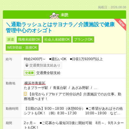
掲載日：2026.08.08
未読
NEW
＼通勤ラッシュとはサヨナラ／介護施設で健康
管理中心のオシゴト
派遣
職種未経験OK
社会人未経験OK
ブランクOK
WEB登録・面接OK
時給2400円～ ■週払いOK ■日収1万9200円以上
給与
交通費別途支給あり
交通費全額支給
交通費
横浜市青葉区
勤務地
たまプラーザ駅
/
青葉台駅
/
あざみ野駅
/
…
【自宅からドアtoドアで30分以内】介護施設でのお仕事。勤
務地選べます！
【日勤のみ】9:00～18:00（休憩60分） ■ご希望があればその他
勤務時間
シフトもOK！ （例）8:30～17:30 10:00～19:00 など
「家族とお休みを合わせたい」 「余裕を持って夕飯の準備がし
たい」 「できれば残業はしたくない」 など、ご希望があれば教
2ヶ月～ ■ご応募から最短3日後に開始可能 8月～、9月スター
期間
えてくださいね。 ※Wワーク希望の方へ 今ご覧のお仕事で希望
トもOK！