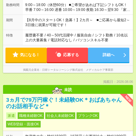
9:00～18:00（休憩60分） ■ご希望があれば下記シフトもOK！
勤務時間
早番 7:00～16:00 遅番 10:00～19:00 夜勤 16:30～翌9:30 「家族
と休みを合わせたい」 「余裕を持って夕飯の準備がしたい」
「できれば残業はしたくない」 など、ご希望を教えてください
【8月中のスタートOK！急募！】2カ月～ ■ご応募から最短2～
期間
ね。 ※Wワーク希望の方へ 今ご覧のお仕事で希望する勤務時間
3日後に就業が可能です！
と、もう1つのお仕事の勤務時間。 合計で週40時間を超える場
合は応募できません。
履歴書不要
/
40～50代活躍中
/
服装自由
/
シフト勤務
/
10名以
特徴
上の大量募集
/
電話対応なし
/
パソコンスキル不要
気になる！
応募する
詳細へ
掲載元企業名
日研トータルソーシング株式会社 メディカルケア事業部
掲載日：2026.08.06
未読
NEW
3ヵ月で79万円稼ぐ！未経験OK＊おばあちゃん
のお話相手など＊
派遣
職種未経験OK
社会人未経験OK
ブランクOK
WEB登録・面接OK