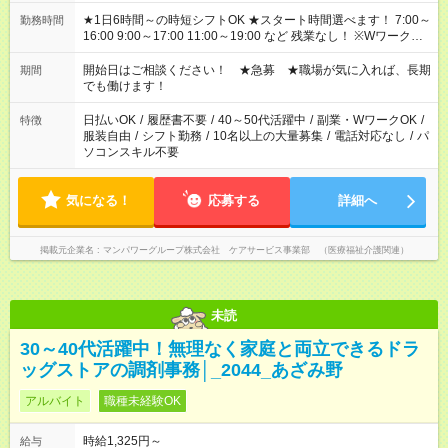
★1日6時間～の時短シフトOK ★スタート時間選べます！ 7:00～
勤務時間
16:00 9:00～17:00 11:00～19:00 など 残業なし！ ※Wワークの
場合、他のお仕事と合わせ週40時間超の就業はご案内できませ
ん ※法令に基づき、週20時間以上勤務は社会保険への加入対象
開始日はご相談ください！ ★急募 ★職場が気に入れば、長期
期間
となります ※労働者派遣法（日雇い派遣の原則禁止）により、
でも働けます！
短時間・短期間の就業はご案内が難しい場合があります
日払いOK
/
履歴書不要
/
40～50代活躍中
/
副業・WワークOK
/
特徴
服装自由
/
シフト勤務
/
10名以上の大量募集
/
電話対応なし
/
パ
ソコンスキル不要
気になる！
応募する
詳細へ
掲載元企業名
マンパワーグループ株式会社 ケアサービス事業部 （医療福祉介護関連）
未読
30～40代活躍中！無理なく家庭と両立できるドラ
ッグストアの調剤事務│_2044_あざみ野
アルバイト
職種未経験OK
時給1,325円～
給与