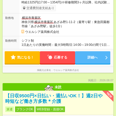
時給1325円(17:00～1354円)※研修期間3ヶ月以降、社内試験に
よる更新判定あり 社内試験合格後、時給＋50～100円の昇給あ
交通費別途支給あり
り （大学生は＋20円） 試用期間あり：入社日から3ヶ月間／本
採用と待遇は変わりません。 【試用期間】試用期間あり 試用期
横浜市青葉区
勤務地
間の長さ：3ヶ月 雇用形態、給与は本採用時と同じです。
神奈川県
横浜市青葉区
あざみ野1-11-2（最寄り駅：東急田園都
市線「あざみ野駅」徒歩1分）
ウエルシア薬局株式会社
シフト制
勤務時間
1日あたりの実働時間：最大5時間/日 14:00～19:00の間で1日5
時間の勤務 ☆週2～3日の勤務 ※シフトの相談可能 ☆未経験・無
資格可
気になる！
応募する
詳細へ
掲載元企業名
ウエルシア薬局株式会社
掲載日：2026.08.07
未読
NEW
【日収9500円×日払い・週払いOK！】週2日や
時短など働き方多数＊介護
派遣
ブランクOK
WEB登録・面接OK