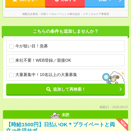
掲載元企業名
日研トータルソーシング株式会社 メディカルケア事業部
こちらの条件も追加しませんか？
今が狙い目！急募
来社不要！WEB登録／面接OK
大量募集中！10名以上の大量募集
追加して再検索！
掲載日：2026.08.07
未読
NEW
【時給1500円】日払いOK＊プライベートと両
立⇒生活サポ