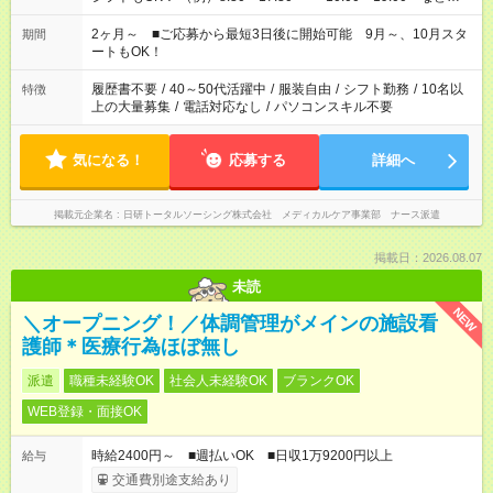
「家族とお休みを合わせたい」 「余裕を持って夕飯の準備がし
たい」 「できれば残業はしたくない」 など、ご希望があれば教
2ヶ月～ ■ご応募から最短3日後に開始可能 9月～、10月スタ
期間
えてくださいね。 ※Wワーク希望の方へ 今ご覧のお仕事で希望
ートもOK！
する勤務時間と、もう1つのお仕事の勤務時間。 合計で週40時
間を超える場合は応募できません
履歴書不要
/
40～50代活躍中
/
服装自由
/
シフト勤務
/
10名以
特徴
上の大量募集
/
電話対応なし
/
パソコンスキル不要
気になる！
応募する
詳細へ
掲載元企業名
日研トータルソーシング株式会社 メディカルケア事業部 ナース派遣
掲載日：2026.08.07
未読
NEW
＼オープニング！／体調管理がメインの施設看
護師＊医療行為ほぼ無し
派遣
職種未経験OK
社会人未経験OK
ブランクOK
WEB登録・面接OK
時給2400円～ ■週払いOK ■日収1万9200円以上
給与
交通費別途支給あり