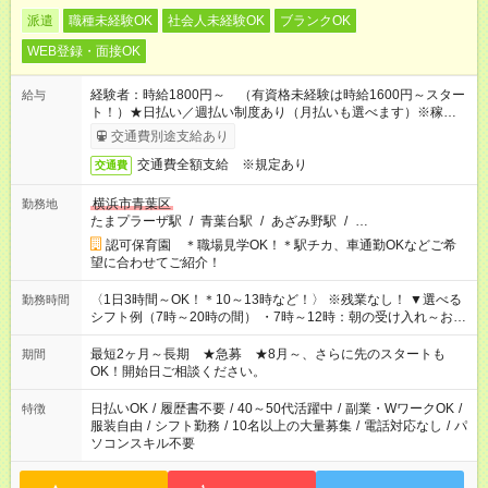
派遣
職種未経験OK
社会人未経験OK
ブランクOK
WEB登録・面接OK
経験者：時給1800円～ （有資格未経験は時給1600円～スター
給与
ト！）★日払い／週払い制度あり（月払いも選べます）※稼働開
始時は手続き完了次第のお支払いとなります★フルタイムできる
交通費別途支給あり
方は100円アップ！
交通費全額支給 ※規定あり
交通費
横浜市青葉区
勤務地
たまプラーザ駅
/
青葉台駅
/
あざみ野駅
/
…
認可保育園 ＊職場見学OK！＊駅チカ、車通勤OKなどご希
望に合わせてご紹介！
〈1日3時間～OK！＊10～13時など！〉 ※残業なし！ ▼選べる
勤務時間
シフト例（7時～20時の間） ・7時～12時：朝の受け入れ～お昼
の準備 ・10時～13時：園児の見守り～お昼の補助 ・9時～16
時：帰りの会まで！子供の成長を見守る ・15時～20時：夜のお
最短2ヶ月～長期 ★急募 ★8月～、さらに先のスタートも
期間
迎えサポート
OK！開始日ご相談ください。
日払いOK
/
履歴書不要
/
40～50代活躍中
/
副業・WワークOK
/
特徴
服装自由
/
シフト勤務
/
10名以上の大量募集
/
電話対応なし
/
パ
ソコンスキル不要