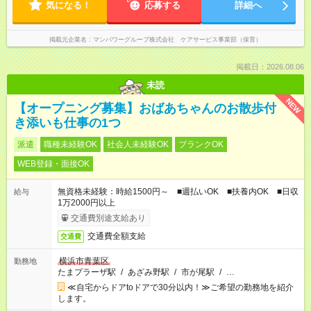
気になる！
応募する
詳細へ
掲載元企業名
マンパワーグループ株式会社 ケアサービス事業部（保育）
掲載日：2026.08.06
未読
NEW
【オープニング募集】おばあちゃんのお散歩付
き添いも仕事の1つ
派遣
職種未経験OK
社会人未経験OK
ブランクOK
WEB登録・面接OK
無資格未経験：時給1500円～ ■週払いOK ■扶養内OK ■日収
給与
1万2000円以上
交通費別途支給あり
交通費全額支給
交通費
横浜市青葉区
勤務地
たまプラーザ駅
/
あざみ野駅
/
市が尾駅
/
…
≪自宅からドアtoドアで30分以内！≫ご希望の勤務地を紹介
します。