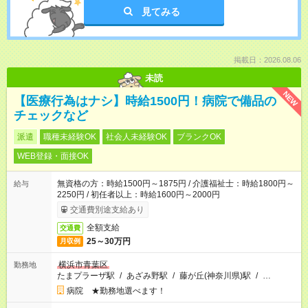
見てみる
掲載日：2026.08.06
未読
NEW
【医療行為はナシ】時給1500円！病院で備品の
チェックなど
派遣
職種未経験OK
社会人未経験OK
ブランクOK
WEB登録・面接OK
無資格の方：時給1500円～1875円 / 介護福祉士：時給1800円～
給与
2250円 / 初任者以上：時給1600円～2000円
交通費別途支給あり
全額支給
交通費
25～30万円
月収例
横浜市青葉区
勤務地
たまプラーザ駅
/
あざみ野駅
/
藤が丘(神奈川県)駅
/
…
病院 ★勤務地選べます！