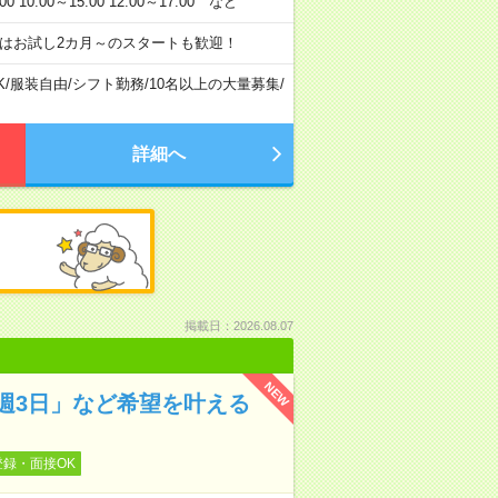
:00～15:00 12:00～17:00 など
はお試し2カ月～のスタートも歓迎！
K
/
服装自由
/
シフト勤務
/
10名以上の大量募集
/
詳細へ
掲載日：2026.08.07
NEW
週3日」など希望を叶える
登録・面接OK