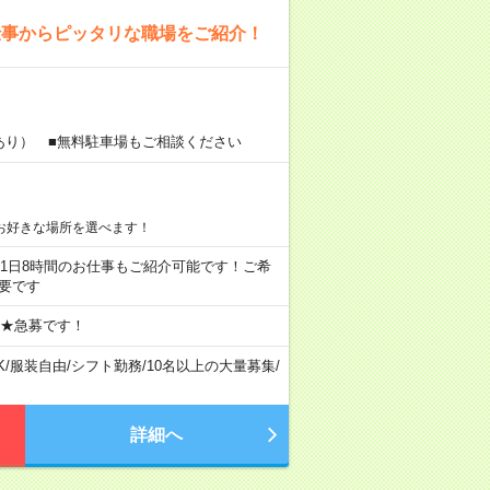
仕事からピッタリな職場をご紹介！
あり） ■無料駐車場もご相談ください
お好きな場所を選べます！
ちろん1日8時間のお仕事もご紹介可能です！ご希
要です
 ★急募です！
K
/
服装自由
/
シフト勤務
/
10名以上の大量募集
/
詳細へ