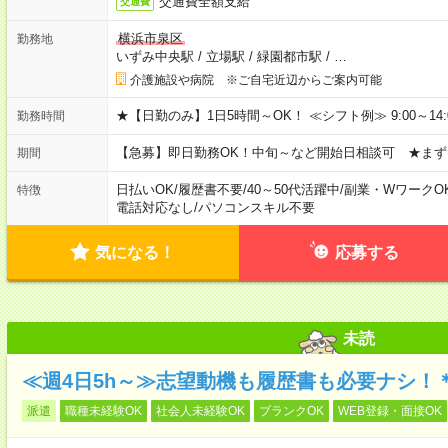
交通費全額支給
交通費
横浜市泉区
勤務地
いずみ中央駅
/
立場駅
/
緑園都市駅
/
…
介護施設や病院 ※ご自宅近辺からご案内可能
★【日勤のみ】1日5時間～OK！ ≪シフト例≫ 9:00～14:00 10
勤務時間
【急募】即日勤務OK！中旬～など開始日相談可 ★まず
期間
日払いOK
/
履歴書不要
/
40～50代活躍中
/
副業・WワークO
特徴
電話対応なし
/
パソコンスキル不要
気になる！
応募する
未読
≪週4日5h～≫志望動機も履歴書も必要ナシ！
派遣
職種未経験OK
社会人未経験OK
ブランクOK
WEB登録・面接OK