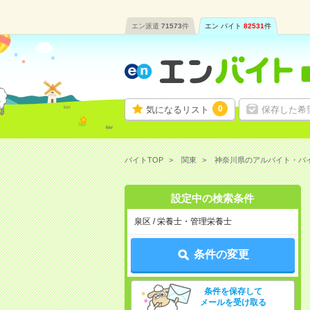
エン派遣
71573
件
エン バイト
82531
件
0
気になるリスト
保存した希
バイトTOP
関東
神奈川県のアルバイト・バ
設定中の検索条件
泉区 / 栄養士・管理栄養士
条件の変更
条件を保存して
メールを受け取る