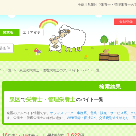
神奈川県泉区で栄養士・管理栄養士の
会員登録
エリア変更
関東版
望条件
イト一覧
泉区の栄養士・管理栄養士のアルバイト・バイト一覧
検索結果
泉区
栄養士・管理栄養士
で
のバイト一覧
泉区のアルバイト情報です。
オフィスワーク・事務系
、
営業・販売・サービス系
、
ク
す。栄養士・管理栄養士の条件の他に、
WEB登録・面接OK
、
交通費別途支給あり
、
英
1,622
16
平均時給:
円
件中
1
～
16
件表示