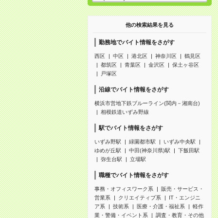
他の検索結果を見る
勤務地でバイト情報をさがす
西区
中区
港北区
神奈川区
鶴見区
都筑区
青葉区
金沢区
保土ヶ谷区
戸塚区
沿線でバイト情報をさがす
横浜市営地下鉄ブルーライン(関内－湘南台)
相模鉄道いずみ野線
駅でバイト情報をさがす
いずみ野駅
緑園都市駅
いずみ中央駅
ゆめが丘駅
中田(神奈川県)駅
下飯田駅
弥生台駅
立場駅
職種でバイト情報をさがす
事務・オフィスワーク系
販売・サービス・
営業系
クリエイティブ系
IT・エンジニ
ア系
技術系
医療・介護・福祉系
軽作
業・警備・イベント系
調査・教育・その他