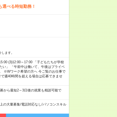
も選べる時短勤務！
介します。
15:00 (3)12:00～17:00 「子どもたちが学校
たい」 「午前中は働いて、午後はプライベ
。 ※Wワーク希望の方へ 今ご覧のお仕事で
計で週40時間を超える場合は応募できませ
募から最短2～3日後の就業も相談可能で
以上の大量募集
/
電話対応なし
/
パソコンスキル