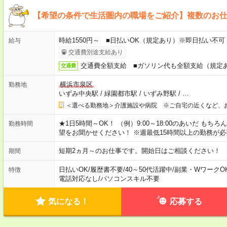
【希望の条件で生活圏内の職場をご紹介】複数のお
時給1550円～ ■日払いOK（規定あり）※即日払い不可
給与
交通費別途支給あり
交通費全額支給 ■ガソリン代も全額支給（規定
交通費
横浜市泉区
勤務地
いずみ中央駅
/
緑園都市駅
/
いずみ野駅
/
…
＜選べる勤務地＞介護施設や病院 ※ご自宅の近くなど、
★1日5時間～OK！ （例）9:00～18:00のあいだ も
勤務時間
望をお聞かせください！ ※週最低15時間以上の勤務が必
短期2ヵ月～のお仕事です。開始日はご相談ください！
期間
日払いOK
/
履歴書不要
/
40～50代活躍中
/
副業・WワークO
特徴
電話対応なし
/
パソコンスキル不要
気になる！
応募する