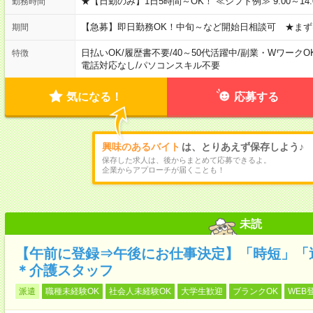
★【日勤のみ】1日5時間～OK！ ≪シフト例≫ 9:00～14:00 10
勤務時間
【急募】即日勤務OK！中旬～など開始日相談可 ★まず
期間
日払いOK
/
履歴書不要
/
40～50代活躍中
/
副業・WワークO
特徴
電話対応なし
/
パソコンスキル不要
気になる！
応募する
興味のあるバイト
は、とりあえず保存しよう♪
保存した求人は、後からまとめて応募できるよ。
企業からアプローチが届くことも！
未読
【午前に登録⇒午後にお仕事決定】「時短」「
＊介護スタッフ
派遣
職種未経験OK
社会人未経験OK
大学生歓迎
ブランクOK
WEB