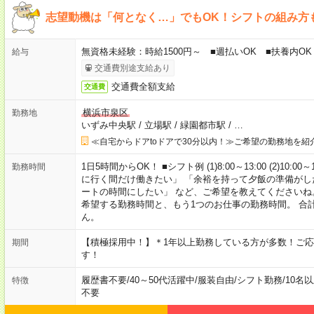
志望動機は「何となく…」でもOK！シフトの組み方
無資格未経験：時給1500円～ ■週払いOK ■扶養内OK
給与
交通費別途支給あり
交通費全額支給
交通費
横浜市泉区
勤務地
いずみ中央駅
/
立場駅
/
緑園都市駅
/
…
≪自宅からドアtoドアで30分以内！≫ご希望の勤務地を紹
1日5時間からOK！ ■シフト例 (1)8:00～13:00 (2)10:00～
勤務時間
に行く間だけ働きたい」 「余裕を持って夕飯の準備がし
ートの時間にしたい」 など、ご希望を教えてくださいね
希望する勤務時間と、もう1つのお仕事の勤務時間。 合
ん。
【積極採用中！】＊1年以上勤務している方が多数！ご応
期間
す！
履歴書不要
/
40～50代活躍中
/
服装自由
/
シフト勤務
/
10名
特徴
不要