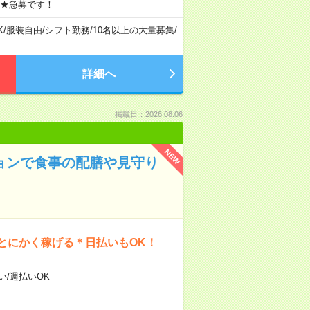
 ★急募です！
K
/
服装自由
/
シフト勤務
/
10名以上の大量募集
/
詳細へ
掲載日：2026.08.06
NEW
ションで食事の配膳や見守り
とにかく稼げる＊日払いもOK！
い/週払いOK