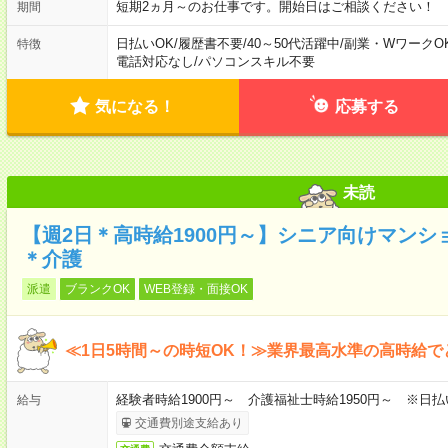
短期2ヵ月～のお仕事です。開始日はご相談ください！
期間
日払いOK
/
履歴書不要
/
40～50代活躍中
/
副業・WワークO
特徴
電話対応なし
/
パソコンスキル不要
気になる！
応募する
未読
【週2日＊高時給1900円～】シニア向けマン
＊介護
派遣
ブランクOK
WEB登録・面接OK
≪1日5時間～の時短OK！≫業界最高水準の高時給で
経験者時給1900円～ 介護福祉士時給1950円～ ※日払
給与
交通費別途支給あり