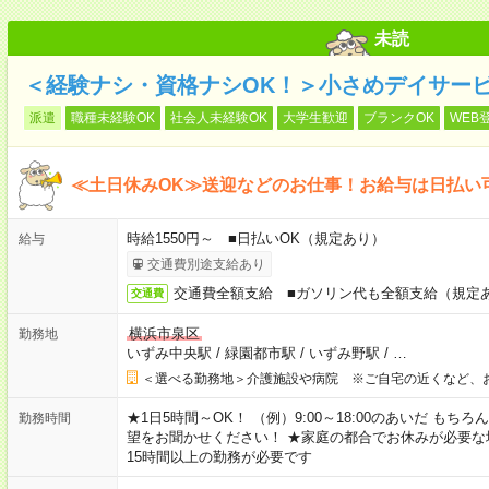
未読
＜経験ナシ・資格ナシOK！＞小さめデイサー
派遣
職種未経験OK
社会人未経験OK
大学生歓迎
ブランクOK
WEB
≪土日休みOK≫送迎などのお仕事！お給与は日払い
時給1550円～ ■日払いOK（規定あり）
給与
交通費別途支給あり
交通費全額支給 ■ガソリン代も全額支給（規定
交通費
横浜市泉区
勤務地
いずみ中央駅
/
緑園都市駅
/
いずみ野駅
/
…
＜選べる勤務地＞介護施設や病院 ※ご自宅の近くなど、
★1日5時間～OK！ （例）9:00～18:00のあいだ も
勤務時間
望をお聞かせください！ ★家庭の都合でお休みが必要な
15時間以上の勤務が必要です