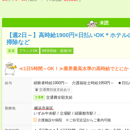
未読
【週2日～】高時給1900円×日払いOK＊ホテ
掃除など
派遣
ブランクOK
WEB登録・面接OK
≪1日5時間～OK！≫業界最高水準の高時給でとにか
経験者時給1900円～ 介護福祉士時給1950円～ ★日払
給与
交通費別途支給あり
交通費全額支給
交通費
横浜市泉区
勤務地
いずみ中央駅
/
立場駅
/
緑園都市駅
/
…
介護施設や病院 ※ご自宅近辺からご案内可能