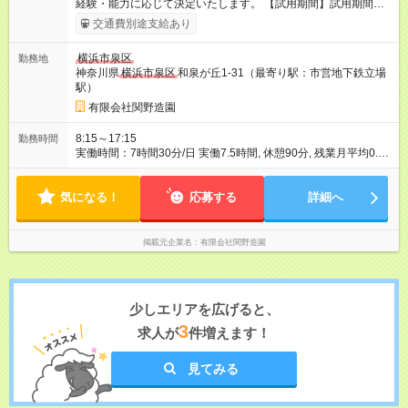
経験・能力に応じて決定いたします。 【試用期間】試用期間な
し
交通費別途支給あり
横浜市泉区
勤務地
神奈川県
横浜市泉区
和泉が丘1-31（最寄り駅：市営地下鉄立場
駅）
有限会社関野造園
8:15～17:15
勤務時間
実働時間：7時間30分/日 実働7.5時間, 休憩90分, 残業月平均0.5
時間以下(ほぼナシ)
気になる！
応募する
詳細へ
掲載元企業名
有限会社関野造園
少しエリアを広げると、
3
求人が
件増えます！
見てみる