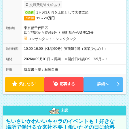
ービス利用可（利用条件有）
交通費別途支給あり
1ヶ月3万円を上限として実費支給
交通費
15～20万円
月収例
東京都千代田区
勤務地
四ツ谷駅から徒歩2分
/
麹町駅から徒歩13分
コンサルタント・シンクタンク
10:00-16:00（休憩60分）実働5時間（残業少なめ！）
勤務時間
2026年09月01日～長期 ※開始日相談OK ※9月～！
期間
履歴書不要
/
服装自由
特徴
気になる！
応募する
詳細へ
未読
ちいさいかわいいキャラのイベントも！好きな
場所で働ける☆来社不要！働いたその日に給料