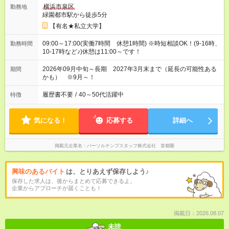
横浜市泉区
勤務地
緑園都市駅から徒歩5分
【有名★私立大学】
09:00～17:00(実働7時間 休憩1時間) ※時短相談OK！(9-16時、
勤務時間
10-17時など♪)休憩は11:00～です！
2026年09月中旬～長期 2027年3月末まで（延長の可能性ある
期間
かも） ※9月～！
履歴書不要
/
40～50代活躍中
特徴
気になる！
応募する
詳細へ
掲載元企業名
パーソルテンプスタッフ株式会社 首都圏
興味のあるバイト
は、とりあえず保存しよう♪
保存した求人は、後からまとめて応募できるよ。
企業からアプローチが届くことも！
掲載日：2026.08.07
未読