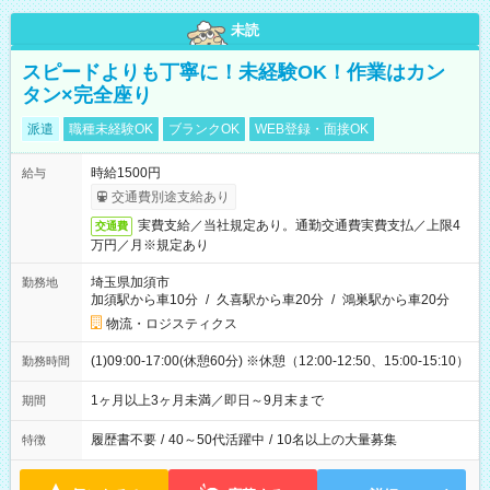
未読
スピードよりも丁寧に！未経験OK！作業はカン
タン×完全座り
派遣
職種未経験OK
ブランクOK
WEB登録・面接OK
時給1500円
給与
交通費別途支給あり
実費支給／当社規定あり。通勤交通費実費支払／上限4
交通費
万円／月※規定あり
埼玉県加須市
勤務地
加須駅から車10分
/
久喜駅から車20分
/
鴻巣駅から車20分
物流・ロジスティクス
(1)09:00-17:00(休憩60分) ※休憩（12:00-12:50、15:00-15:10）
勤務時間
1ヶ月以上3ヶ月未満／即日～9月末まで
期間
履歴書不要
/
40～50代活躍中
/
10名以上の大量募集
特徴