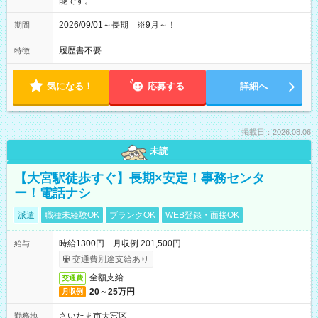
能です。
2026/09/01～長期 ※9月～！
期間
履歴書不要
特徴
気になる！
応募する
詳細へ
掲載日：2026.08.06
未読
【大宮駅徒歩すぐ】長期×安定！事務センタ
ー！電話ナシ
派遣
職種未経験OK
ブランクOK
WEB登録・面接OK
時給1300円 月収例 201,500円
給与
交通費別途支給あり
全額支給
交通費
20～25万円
月収例
さいたま市大宮区
勤務地