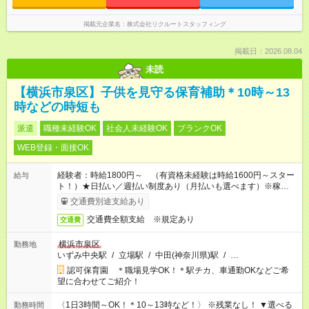
掲載元企業名
株式会社リクルートスタッフィング
掲載日：2026.08.04
未読
【横浜市泉区】子供を見守る保育補助＊10時～13
時などの時短も
派遣
職種未経験OK
社会人未経験OK
ブランクOK
WEB登録・面接OK
経験者：時給1800円～ （有資格未経験は時給1600円～スター
給与
ト！）★日払い／週払い制度あり（月払いも選べます）※稼働開
始時は手続き完了次第のお支払いとなります★フルタイムできる
交通費別途支給あり
方は100円アップ！
交通費全額支給 ※規定あり
交通費
横浜市泉区
勤務地
いずみ中央駅
/
立場駅
/
中田(神奈川県)駅
/
…
認可保育園 ＊職場見学OK！＊駅チカ、車通勤OKなどご希
望に合わせてご紹介！
〈1日3時間～OK！＊10～13時など！〉 ※残業なし！ ▼選べる
勤務時間