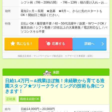
シフト例（7時～20時の間） ・7時～12時：朝の受け入れ～お昼
の準備 ・10時～13時：園児の見守り～お昼の補助 ・9時～16
時：帰りの会まで！子供の成長を見守る ・15時～20時：夜のお
最短2ヶ月～長期 ★急募 ★8月～、さらに先のスタートも
期間
迎えサポート
OK！開始日ご相談ください。
日払いOK
/
履歴書不要
/
40～50代活躍中
/
副業・WワークOK
/
特徴
服装自由
/
シフト勤務
/
10名以上の大量募集
/
電話対応なし
/
パ
ソコンスキル不要
気になる！
応募する
詳細へ
掲載元企業名
マンパワーグループ株式会社 ケアサービス事業部（保育）
未読
日給1.4万円～&残業ほぼ無！未経験から育てる造
園スタッフ★ツリークライミングの技術も身につ
きます！
正社員
職種未経験OK
日給14,000円～20,000円
給与