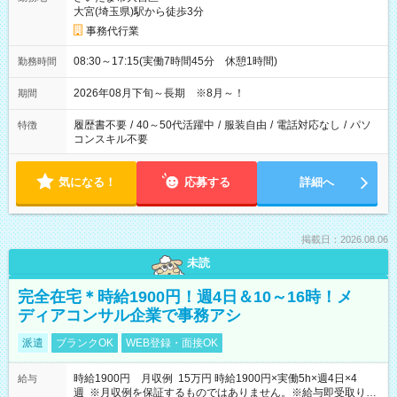
大宮(埼玉県)駅から徒歩3分
事務代行業
08:30～17:15(実働7時間45分 休憩1時間)
勤務時間
2026年08月下旬～長期 ※8月～！
期間
履歴書不要
/
40～50代活躍中
/
服装自由
/
電話対応なし
/
パソ
特徴
コンスキル不要
気になる！
応募する
詳細へ
掲載日：2026.08.06
未読
完全在宅＊時給1900円！週4日＆10～16時！メ
ディアコンサル企業で事務アシ
派遣
ブランクOK
WEB登録・面接OK
時給1900円 月収例 15万円 時給1900円×実働5h×週4日×4
給与
週 ※月収例を保証するものではありません。※給与即受取りサ