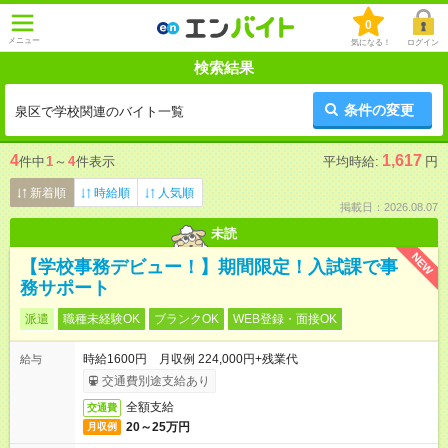
0
メニュー
気になる！
ログイン
検索結果
条件の変更
泉区で学校関連のバイト一覧
4
1,617
件中
1
～
4
件表示
平均時給:
円
新着順
時給順
人気順
掲載日：2026.08.07
未読
NEW
【学校事務デビュー！】期間限定！入試課で事
務サポート
派遣
職種未経験OK
ブランクOK
WEB登録・面接OK
時給1600円 月収例 224,000円+残業代
給与
交通費別途支給あり
全額支給
交通費
20～25万円
月収例