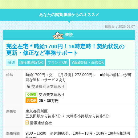
あなたの閲覧履歴からのオススメ
掲載日：2026.08.07
未読
完全在宅＊時給1700円！16時定時！契約状況の
更新・修正など事務サポート
派遣
職種未経験OK
ブランクOK
WEB登録・面接OK
時給1700円＋交 【月収例】272,000円～ ■給与の前払いが可
給与
能な速払いサービスあり
交通費別途支給あり
交通費支給あり
交通費
25～30万円
月収例
東京都品川区
勤務地
五反田駅から徒歩7分
/
大崎広小路駅から徒歩5分
情報通信会社
9:00～16:00 ※休憩60分。10時～18時・10時～19時も相談可
勤務時間