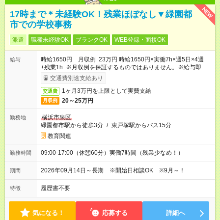
NEW
17時まで＊未経験OK！残業ほぼなし▼緑園都
市での学校事務
派遣
職種未経験OK
ブランクOK
WEB登録・面接OK
時給1650円 月収例 23万円 時給1650円×実働7h×週5日×4週
給与
+残業1h ※月収例を保証するものではありません。※給与即受取
りサービス利用可（利用条件有）
交通費別途支給あり
1ヶ月3万円を上限として実費支給
交通費
20～25万円
月収例
横浜市泉区
勤務地
緑園都市駅から徒歩3分
/
東戸塚駅からバス15分
教育関連
09:00-17:00（休憩60分）実働7時間（残業少なめ！）
勤務時間
2026年09月14日～長期 ※開始日相談OK ※9月～！
期間
履歴書不要
特徴
気になる！
応募する
詳細へ