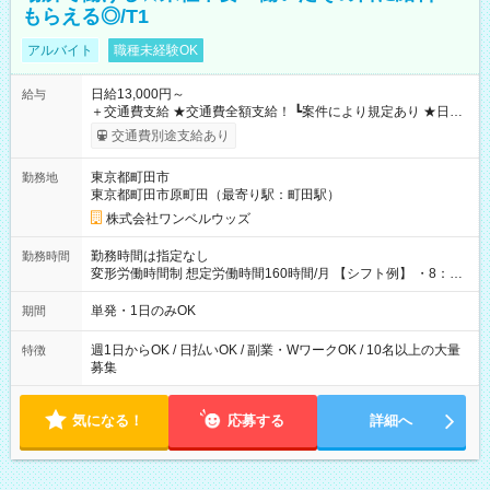
もらえる◎/T1
アルバイト
職種未経験OK
日給13,000円～
給与
＋交通費支給 ★交通費全額支給！ ┗案件により規定あり ★日払
いOK！（規定あり） ┗働いたその日に現金GET♪ お仕事後はコ
交通費別途支給あり
ンビニATMから 日払い分を引き落とせます！ 【試用期間】試
用期間なし
東京都町田市
勤務地
東京都町田市原町田（最寄り駅：町田駅）
株式会社ワンベルウッズ
勤務時間は指定なし
勤務時間
変形労働時間制 想定労働時間160時間/月 【シフト例】 ・8：00
～21：00
単発・1日のみOK
期間
週1日からOK / 日払いOK / 副業・WワークOK / 10名以上の大量
特徴
募集
気になる！
応募する
詳細へ