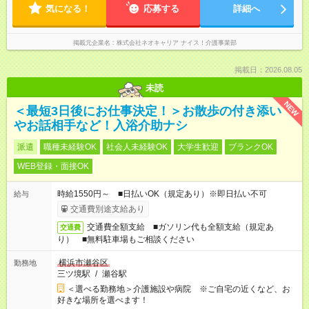
気になる！
応募する
詳細へ
掲載元企業名
株式会社ネオキャリア ナイス！介護事業部
掲載日：2026.08.05
未読
NEW
＜最短3日後にお仕事決定！＞お散歩の付き添い
やお話相手など！入浴介助ナシ
派遣
職種未経験OK
社会人未経験OK
大学生歓迎
ブランクOK
WEB登録・面接OK
時給1550円～ ■日払いOK（規定あり）※即日払い不可
給与
交通費別途支給あり
交通費全額支給 ■ガソリン代も全額支給（規定あ
交通費
り） ■無料駐車場もご相談ください
横浜市瀬谷区
勤務地
三ツ境駅
/
瀬谷駅
＜選べる勤務地＞介護施設や病院 ※ご自宅の近くなど、お
好きな場所を選べます！