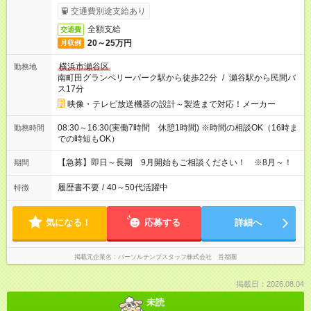
交通費別途支給あり
全額支給
交通費
20～25万円
月収例
横浜市瀬谷区
勤務地
南町田グランベリーパーク駅から徒歩22分
/
瀬谷駅から民間バ
ス17分
映像・テレビ放送機器の設計～製造まで対応！メーカー
08:30～16:30(実働7時間 休憩1時間) ※時間の相談OK（16時ま
勤務時間
での時短もOK）
【急募】即日～長期 9月開始もご相談ください！ ※8月～！
期間
履歴書不要
/
40～50代活躍中
特徴
気になる！
応募する
詳細へ
掲載元企業名
パーソルテンプスタッフ株式会社 首都圏
掲載日：2026.08.04
未読