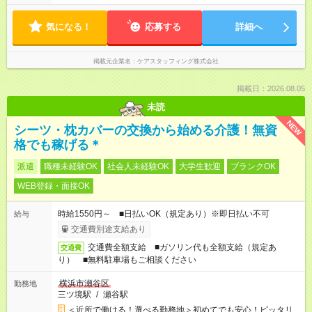
気になる！
応募する
詳細へ
掲載元企業名
ケアスタッフィング株式会社
掲載日：2026.08.05
未読
NEW
シーツ・枕カバーの交換から始める介護！無資
格でも稼げる＊
派遣
職種未経験OK
社会人未経験OK
大学生歓迎
ブランクOK
WEB登録・面接OK
時給1550円～ ■日払いOK（規定あり）※即日払い不可
給与
交通費別途支給あり
交通費全額支給 ■ガソリン代も全額支給（規定あ
交通費
り） ■無料駐車場もご相談ください
横浜市瀬谷区
勤務地
三ツ境駅
/
瀬谷駅
＜近所で働ける！選べる勤務地＞初めてでも安心！ピッタリ