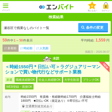
0
メニュー
気になる！
ログイン
検索結果
条件の変更
瀬谷区で残業なしのバイト一覧
59
1,559
件中
1
～
50
件表示
平均時給:
円
新着順
時給順
人気順
掲載日：2026.08.07
未読
NEW
＜時給1550円＊日払い可＞ラグジュアリーマン
ションで買い物代行などサポート業務
派遣
職種未経験OK
社会人未経験OK
大学生歓迎
ブランクOK
WEB登録・面接OK
時給1550円 有資格・有経験時給1700円 介護福祉士時給
給与
1800円 ■日払いOK（規定あり）※即日払い不可
交通費別途支給あり