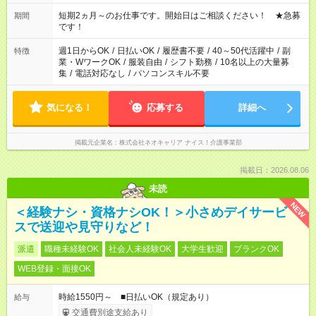
みたい」 「しっかり稼ぎたい」 「もう少し遅い時間から始めた
い」など ご希望にあったお仕事をご案内いたします。 ※未経験
短期2ヵ月～のお仕事です。開始日はご相談ください！ ★急募
期間
の方の場合は1～2ヶ月間は日中での仕事を経験いただき、 お
です！
仕事に慣れてからの夜勤になります。 ★家庭の都合でお休みが
必要な場合も遠慮なくご相談ください。
週1日からOK
/
日払いOK
/
履歴書不要
/
40～50代活躍中
/
副
特徴
業・WワークOK
/
服装自由
/
シフト勤務
/
10名以上の大量募
集
/
電話対応なし
/
パソコンスキル不要
気になる！
応募する
詳細へ
掲載元企業名
株式会社ネオキャリア ナイス！介護事業部
掲載日：2026.08.06
未読
NEW
＜経験ナシ・資格ナシOK！＞小さめデイサービ
スで送迎や見守りなど！
派遣
職種未経験OK
社会人未経験OK
大学生歓迎
ブランクOK
WEB登録・面接OK
時給1550円～ ■日払いOK（規定あり）
給与
交通費別途支給あり