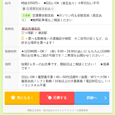
時給1550円～ ■日払いOK（規定あり）※即日払い不可
給与
交通費別途支給あり
交通費全額支給 ■ガソリン代も全額支給（規定あ
交通費
り） ■無料駐車場もご相談ください
横浜市瀬谷区
勤務地
三ツ境駅
/
瀬谷駅
＜選べる勤務地＞介護施設や病院 ※ご自宅の近くなど、お
好きな場所を選べます！
★1日5時間～OK！ （例）9:00～18:00のあいだ もちろん1日8時
勤務時間
間のお仕事もご紹介可能です！ご希望をお聞かせください！ ※
週最低15時間以上の勤務が必要です
短期2ヵ月～のお仕事です。開始日はご相談ください！ ★急募
期間
です！
日払いOK
/
履歴書不要
/
40～50代活躍中
/
副業・WワークOK
/
特徴
服装自由
/
シフト勤務
/
10名以上の大量募集
/
電話対応なし
/
パ
ソコンスキル不要
気になる！
応募する
詳細へ
掲載元企業名
株式会社ネオキャリア ナイス！介護事業部