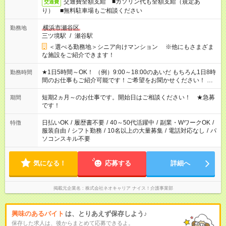
交通費全額支給 ■ガソリン代も全額支給（規定あ
交通費
り） ■無料駐車場もご相談ください
横浜市瀬谷区
勤務地
三ツ境駅
/
瀬谷駅
＜選べる勤務地＞シニア向けマンション ※他にもさまざま
な施設をご紹介できます！
★1日5時間～OK！ （例）9:00～18:00のあいだ もちろん1日8時
勤務時間
間のお仕事もご紹介可能です！ご希望をお聞かせください！ ★
家庭の都合でお休みが必要な場合も遠慮なくご相談ください。
※週最低15時間以上の勤務が必要です
短期2ヵ月～のお仕事です。開始日はご相談ください！ ★急募
期間
です！
日払いOK
/
履歴書不要
/
40～50代活躍中
/
副業・WワークOK
/
特徴
服装自由
/
シフト勤務
/
10名以上の大量募集
/
電話対応なし
/
パ
ソコンスキル不要
気になる！
応募する
詳細へ
掲載元企業名
株式会社ネオキャリア ナイス！介護事業部
興味のあるバイト
は、とりあえず保存しよう♪
保存した求人は、後からまとめて応募できるよ。