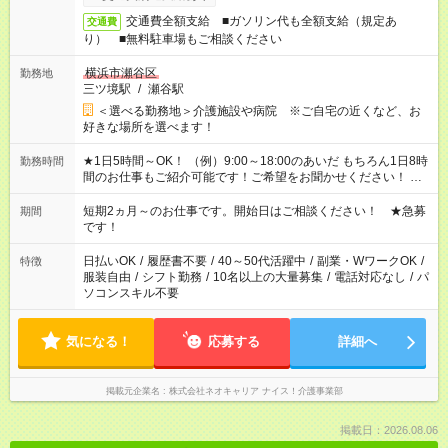
交通費全額支給 ■ガソリン代も全額支給（規定あ
交通費
り） ■無料駐車場もご相談ください
横浜市瀬谷区
勤務地
三ツ境駅
/
瀬谷駅
＜選べる勤務地＞介護施設や病院 ※ご自宅の近くなど、お
好きな場所を選べます！
★1日5時間～OK！ （例）9:00～18:00のあいだ もちろん1日8時
勤務時間
間のお仕事もご紹介可能です！ご希望をお聞かせください！ ★
家庭の都合でお休みが必要な場合も遠慮なくご相談ください。
※週最低15時間以上の勤務が必要です
短期2ヵ月～のお仕事です。開始日はご相談ください！ ★急募
期間
です！
日払いOK
/
履歴書不要
/
40～50代活躍中
/
副業・WワークOK
/
特徴
服装自由
/
シフト勤務
/
10名以上の大量募集
/
電話対応なし
/
パ
ソコンスキル不要
気になる！
応募する
詳細へ
掲載元企業名
株式会社ネオキャリア ナイス！介護事業部
掲載日：2026.08.06