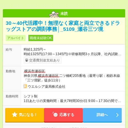
未読
30～40代活躍中！無理なく家庭と両立できるドラ
ッグストアの調剤事務│_5109_瀬谷三ツ境
アルバイト
職種未経験OK
時給1,325円～
給与
時給1325円(17:00～1345円)※研修期間3ヶ月以降、社内試験に
よる更新判定あり 社内試験合格後、時給＋50～100円の昇給あ
交通費別途支給あり
り （大学生は＋20円） 試用期間あり：入社日から3ヶ月間／本
採用と待遇は変わりません。 【試用期間】試用期間あり 試用期
横浜市瀬谷区
勤務地
間の長さ：3ヶ月 雇用形態、給与は本採用時と同じです。
神奈川県
横浜市瀬谷区
二ツ橋町205番地（最寄り駅：相鉄本線
「三ツ境駅」徒歩11分）
ウエルシア薬局株式会社
シフト制
勤務時間
1日あたりの実働時間：最大7時間30分/日 9:00～17:30の間で1
日7.5時間の勤務 ☆週2～5日の勤務 ※勤務曜日応相談 ☆未経
験・無資格可
気になる！
応募する
詳細へ