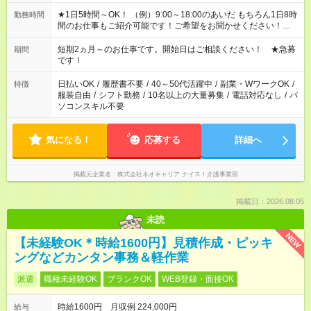
★1日5時間～OK！ （例）9:00～18:00のあいだ もちろん1日8時
勤務時間
間のお仕事もご紹介可能です！ご希望をお聞かせください！★家
庭の都合でお休みが必要な場合も遠慮なくご相談ください。 ※
週最低15時間以上の勤務が必要です
短期2ヵ月～のお仕事です。開始日はご相談ください！ ★急募
期間
です！
日払いOK
/
履歴書不要
/
40～50代活躍中
/
副業・WワークOK
/
特徴
服装自由
/
シフト勤務
/
10名以上の大量募集
/
電話対応なし
/
パ
ソコンスキル不要
気になる！
応募する
詳細へ
掲載元企業名
株式会社ネオキャリア ナイス！介護事業部
掲載日：2026.08.05
未読
NEW
【未経験OK＊時給1600円】見積作成・ピッキ
ングなどカンタン事務＆軽作業
派遣
職種未経験OK
ブランクOK
WEB登録・面接OK
時給1600円 月収例 224,000円
給与