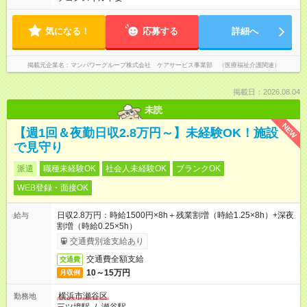
気になる！
応募する
詳細へ
掲載元企業名
マンパワーグループ株式会社 ケアサービス事業部 （医療福祉介護関連）
掲載日：2026.08.04
未読
NEW
【週1回＆夜勤日収2.8万円～】未経験OK！施設
で見守り
派遣
職種未経験OK
社会人未経験OK
ブランクOK
WEB登録・面接OK
日収2.8万円：時給1500円×8h＋残業割増（時給1.25×8h）+深夜
給与
割増（時給0.25×5h）
交通費別途支給あり
交通費全額支給
交通費
10～15万円
月収例
横浜市瀬谷区
勤務地