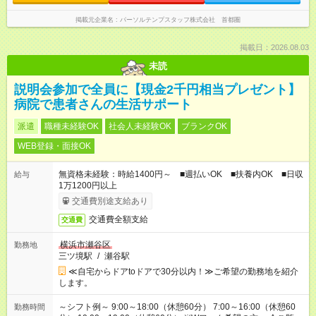
掲載元企業名
パーソルテンプスタッフ株式会社 首都圏
掲載日：2026.08.03
未読
説明会参加で全員に【現金2千円相当プレゼント】
病院で患者さんの生活サポート
派遣
職種未経験OK
社会人未経験OK
ブランクOK
WEB登録・面接OK
無資格未経験：時給1400円～ ■週払いOK ■扶養内OK ■日収
給与
1万1200円以上
交通費別途支給あり
交通費全額支給
交通費
横浜市瀬谷区
勤務地
三ツ境駅
/
瀬谷駅
≪自宅からドアtoドアで30分以内！≫ご希望の勤務地を紹介
します。
～シフト例～ 9:00～18:00（休憩60分） 7:00～16:00（休憩60
勤務時間