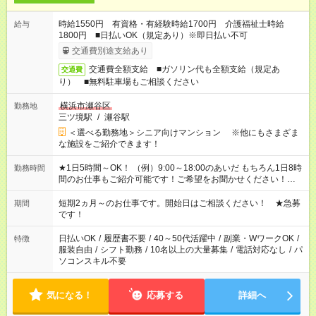
時給1550円 有資格・有経験時給1700円 介護福祉士時給
給与
1800円 ■日払いOK（規定あり）※即日払い不可
交通費別途支給あり
交通費全額支給 ■ガソリン代も全額支給（規定あ
交通費
り） ■無料駐車場もご相談ください
横浜市瀬谷区
勤務地
三ツ境駅
/
瀬谷駅
＜選べる勤務地＞シニア向けマンション ※他にもさまざま
な施設をご紹介できます！
★1日5時間～OK！ （例）9:00～18:00のあいだ もちろん1日8時
勤務時間
間のお仕事もご紹介可能です！ご希望をお聞かせください！★家
庭の都合でお休みが必要な場合も遠慮なくご相談ください。 ※
週最低15時間以上の勤務が必要です
短期2ヵ月～のお仕事です。開始日はご相談ください！ ★急募
期間
です！
日払いOK
/
履歴書不要
/
40～50代活躍中
/
副業・WワークOK
/
特徴
服装自由
/
シフト勤務
/
10名以上の大量募集
/
電話対応なし
/
パ
ソコンスキル不要
気になる！
応募する
詳細へ