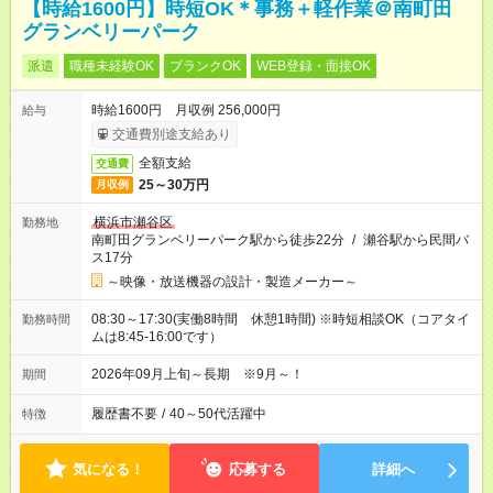
【時給1600円】時短OK＊事務＋軽作業＠南町田
グランベリーパーク
派遣
職種未経験OK
ブランクOK
WEB登録・面接OK
時給1600円 月収例 256,000円
給与
交通費別途支給あり
全額支給
交通費
25～30万円
月収例
横浜市瀬谷区
勤務地
南町田グランベリーパーク駅から徒歩22分
/
瀬谷駅から民間バ
ス17分
～映像・放送機器の設計・製造メーカー～
08:30～17:30(実働8時間 休憩1時間) ※時短相談OK（コアタイ
勤務時間
ムは8:45-16:00です）
2026年09月上旬～長期 ※9月～！
期間
履歴書不要
/
40～50代活躍中
特徴
気になる！
応募する
詳細へ