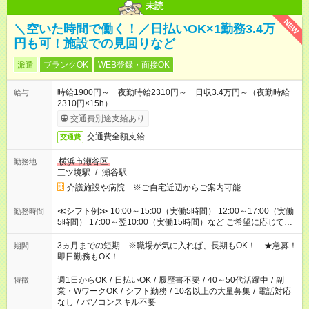
未読
NEW
＼空いた時間で働く！／日払いOK×1勤務3.4万
円も可！施設での見回りなど
派遣
ブランクOK
WEB登録・面接OK
時給1900円～ 夜勤時給2310円～ 日収3.4万円～（夜勤時給
給与
2310円×15h）
交通費別途支給あり
交通費全額支給
交通費
横浜市瀬谷区
勤務地
三ツ境駅
/
瀬谷駅
介護施設や病院 ※ご自宅近辺からご案内可能
≪シフト例≫ 10:00～15:00（実働5時間） 12:00～17:00（実働
勤務時間
5時間） 17:00～翌10:00（実働15時間）など ご希望に応じて、
働く時間は調整できます！ お気軽に担当へ相談ください！
3ヵ月までの短期 ※職場が気に入れば、長期もOK！ ★急募！
期間
即日勤務もOK！
週1日からOK
/
日払いOK
/
履歴書不要
/
40～50代活躍中
/
副
特徴
業・WワークOK
/
シフト勤務
/
10名以上の大量募集
/
電話対応
なし
/
パソコンスキル不要