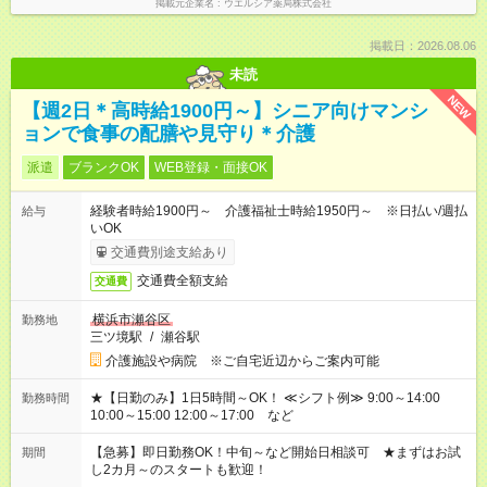
掲載元企業名
ウエルシア薬局株式会社
掲載日：2026.08.06
未読
NEW
【週2日＊高時給1900円～】シニア向けマンシ
ョンで食事の配膳や見守り＊介護
派遣
ブランクOK
WEB登録・面接OK
経験者時給1900円～ 介護福祉士時給1950円～ ※日払い/週払
給与
いOK
交通費別途支給あり
交通費全額支給
交通費
横浜市瀬谷区
勤務地
三ツ境駅
/
瀬谷駅
介護施設や病院 ※ご自宅近辺からご案内可能
★【日勤のみ】1日5時間～OK！ ≪シフト例≫ 9:00～14:00
勤務時間
10:00～15:00 12:00～17:00 など
【急募】即日勤務OK！中旬～など開始日相談可 ★まずはお試
期間
し2カ月～のスタートも歓迎！