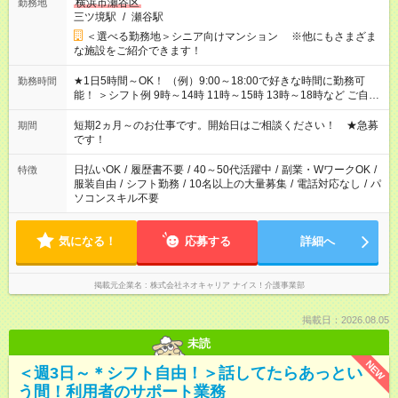
横浜市瀬谷区
勤務地
三ツ境駅
/
瀬谷駅
＜選べる勤務地＞シニア向けマンション ※他にもさまざま
な施設をご紹介できます！
★1日5時間～OK！ （例）9:00～18:00で好きな時間に勤務可
勤務時間
能！ ＞シフト例 9時～14時 11時～15時 13時～18時など ご自身
のご都合に合わせて勤務時間をご相談ください！ ★家庭の都合
でお休みや時間の調整が必要な場合も遠慮なくご相談くださ
短期2ヵ月～のお仕事です。開始日はご相談ください！ ★急募
期間
い。
です！
日払いOK
/
履歴書不要
/
40～50代活躍中
/
副業・WワークOK
/
特徴
服装自由
/
シフト勤務
/
10名以上の大量募集
/
電話対応なし
/
パ
ソコンスキル不要
気になる！
応募する
詳細へ
掲載元企業名
株式会社ネオキャリア ナイス！介護事業部
掲載日：2026.08.05
未読
NEW
＜週3日～＊シフト自由！＞話してたらあっとい
う間！利用者のサポート業務