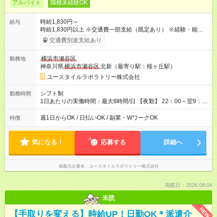
アルバイト
職種未経験OK
時給1,830円～
給与
時給1,830円以上 ※交通費一部支給（既定あり） ※経験・能力を
考慮して決定します 【収入例】 週1回勤務の場合：1,830円×8時
交通費別途支給あり
間×4回=5万8,560円 週3回勤務の場合：1,830円×8時間×12回
=17万5,680円 【試用期間】試用期間あり 試用期間の長さ：2ヶ
横浜市瀬谷区
勤務地
月 ※ 雇用形態と給与に、本採用時と異なる部分があります。 雇
神奈川県
横浜市瀬谷区
北新（最寄り駅：桜ヶ丘駅）
用形態：本採用時と同じです。 給与：時給 1,660円以上
ユースタイルラボラトリー株式会社
シフト制
勤務時間
1日あたりの実働時間：最大8時間/日 【夜勤】 22：00～翌9：
00 ※週1日～OK ／ 夜勤専従 ＊＊ 勤務時間例 ＊＊ ■22時か
ら翌7時 ■23時から翌8時 ■24時から翌9時 など ※上記の時間
週1日からOK / 日払いOK / 副業・WワークOK
特徴
内で8時間勤務（休憩1時間）ご利用者様により、時間は異なり
ます。 ※曜日固定（毎週同じ曜日での勤務となります）
気になる！
応募する
詳細へ
掲載元企業名
ユースタイルラボラトリー株式会社
掲載日：2026.08.04
未読
NEW
【手取りを変える】時給UP！日勤OK＊派遣介