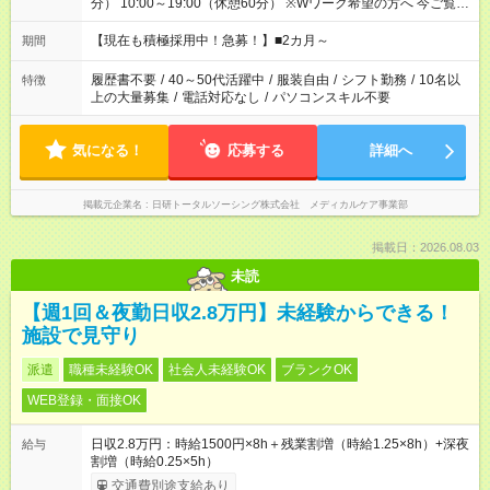
分） 10:00～19:00（休憩60分） ※Wワーク希望の方へ 今ご覧の
お仕事で希望する勤務時間と、もう1つのお仕事の勤務時間の合
計が 週40時間を超えなければOKです。
【現在も積極採用中！急募！】■2カ月～
期間
履歴書不要
/
40～50代活躍中
/
服装自由
/
シフト勤務
/
10名以
特徴
上の大量募集
/
電話対応なし
/
パソコンスキル不要
気になる！
応募する
詳細へ
掲載元企業名
日研トータルソーシング株式会社 メディカルケア事業部
掲載日：2026.08.03
未読
【週1回＆夜勤日収2.8万円】未経験からできる！
施設で見守り
派遣
職種未経験OK
社会人未経験OK
ブランクOK
WEB登録・面接OK
日収2.8万円：時給1500円×8h＋残業割増（時給1.25×8h）+深夜
給与
割増（時給0.25×5h）
交通費別途支給あり