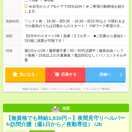
三ツ境駅
/
瀬谷駅
≪自宅からドアtoドアで30分以内！≫ご希望の勤務地を紹介
します。
▽シフト例 ・16:30～翌9:30 ・16:30～翌10:30など ※慣れるま
勤務時間
での最初のうちは日勤からのスタート！ ※Wワーク希望の方へ
今ご覧のお仕事で希望する勤務時間と、もう1つのお仕事の勤務
時間。 合計で週40時間を超える場合は応募できません。
【8月中のスタートOK！急募！】2カ月～ ■ご応募から最短2～
期間
3日後に就業が可能です！
週1日からOK
/
履歴書不要
/
40～50代活躍中
/
服装自由
/
シフ
特徴
ト勤務
/
10名以上の大量募集
/
電話対応なし
/
パソコンスキル不
要
気になる！
応募する
詳細へ
掲載元企業名
日研トータルソーシング株式会社 メディカルケア事業部
未読
【無資格でも時給1,830円～】夜間見守りヘルパー
✨訪問介護（週1日から／夜勤専従） /Jb