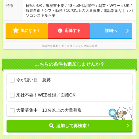
日払いOK
/
履歴書不要
/
40～50代活躍中
/
副業・WワークOK
/
特徴
服装自由
/
シフト勤務
/
10名以上の大量募集
/
電話対応なし
/
パ
ソコンスキル不要
気になる！
応募する
詳細へ
掲載元企業名
ケアスタッフィング株式会社
こちらの条件も追加しませんか？
今が狙い目！急募
来社不要！WEB登録／面接OK
大量募集中！10名以上の大量募集
追加して再検索！