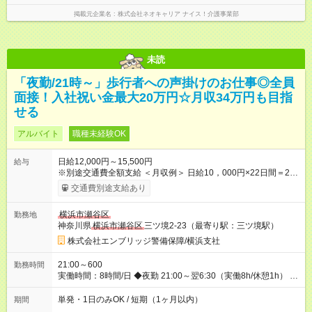
掲載元企業名
株式会社ネオキャリア ナイス！介護事業部
未読
「夜勤/21時～」歩行者への声掛けのお仕事◎全員
面接！入社祝い金最大20万円☆月収34万円も目指
せる
アルバイト
職種未経験OK
日給12,000円～15,500円
給与
※別途交通費全額支給 ＜月収例＞ 日給10，000円×22日間＝22
万円 ◆スタートダッシュに 入社祝金最大200，000円を支給！
交通費別途支給あり
研修手当(法定研修20時間)：24，500円支給！ ◆昇給あり 資格
取得も応援しています♪ ◆交通費「全額」支給 公共交通機関を利
横浜市瀬谷区
勤務地
用の履歴を提出で、交通費全額支給！ 自動車通勤・バイク通勤
神奈川県
横浜市瀬谷区
三ツ境2-23（最寄り駅：三ツ境駅）
もOK ◆日当保証 たとえ仕事が1時間で終わっても 日当は全額お
支払いします！ 業者さんと協力し合って、早く仕事を終えるほ
株式会社エンブリッジ警備保障/横浜支社
ど、お得……！ ◆その他 資格応援手当・隊長手当等 アルバイ
トから社員雇用までのキャリアアップを楽しめるスキームをご
21:00～600
勤務時間
用意しております☆ 【試用期間】試用期間なし
実働時間：8時間/日 ◆夜勤 21:00～翌6:30（実働8h/休憩1h） ※
勤務地により勤務時間は多少変動あり ◆希望のシフトで働け
る！ 希望の勤務日数がありましたらご相談下さい。 週1日、月1
単発・1日のみOK / 短期（1ヶ月以内）
期間
日～の勤務OKです