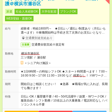
護＠横浜市瀬谷区
派遣
社会人未経験OK
大学生歓迎
ブランクOK
WEB登録・面接OK
経験者：時給1800円～ ★日払い／週払い制度あり（月払いも
給与
選べます）※稼働開始時は手続き完了次第のお支払いとなりま
す。
交通費別途支給あり
交通費全額支給※規定有
交通費
横浜市瀬谷区
勤務地
三ツ境駅
/
瀬谷駅
＜シニア向け施設＞
★1日6時間～の時短シフトOK ★スタート時間選べます！ 7:00～
勤務時間
16:00 9:00～17:00 11:00～19:00 など
残業なし
！ ※Wワークの
場合、他のお仕事と合わせ週40時間超の就業はご案内できませ
ん ※法令に基づき、週20時間以上勤務は社会保険への加入対象
開始日はご相談ください！ ★急募 ★職場が気に入れば、長期
期間
となります ※労働者派遣法（日雇い派遣の原則禁止）により、
でも働けます！
短時間・短期間の就業はご案内が難しい場合があります
日払いOK
/
履歴書不要
/
40～50代活躍中
/
副業・WワークOK
/
特徴
服装自由
/
シフト勤務
/
10名以上の大量募集
/
電話対応なし
/
パ
ソコンスキル不要