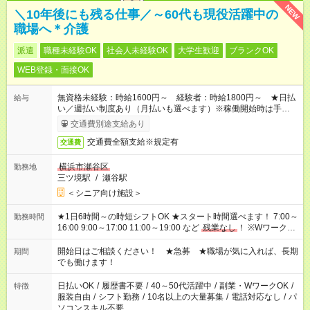
NEW
＼10年後にも残る仕事／～60代も現役活躍中の
職場へ＊介護
派遣
職種未経験OK
社会人未経験OK
大学生歓迎
ブランクOK
WEB登録・面接OK
無資格未経験：時給1600円～ 経験者：時給1800円～ ★日払
給与
い／週払い制度あり（月払いも選べます）※稼働開始時は手続き
完了次第のお支払いとなります。
交通費別途支給あり
交通費全額支給※規定有
交通費
横浜市瀬谷区
勤務地
三ツ境駅
/
瀬谷駅
＜シニア向け施設＞
★1日6時間～の時短シフトOK ★スタート時間選べます！ 7:00～
勤務時間
16:00 9:00～17:00 11:00～19:00 など
残業なし
！ ※Wワークの
場合、他のお仕事と合わせ週40時間超の就業はご案内できませ
ん ※法令に基づき、週20時間以上勤務は社会保険への加入対象
開始日はご相談ください！ ★急募 ★職場が気に入れば、長期
期間
となります ※労働者派遣法（日雇い派遣の原則禁止）により、
でも働けます！
短時間・短期間の就業はご案内が難しい場合があります
日払いOK
/
履歴書不要
/
40～50代活躍中
/
副業・WワークOK
/
特徴
服装自由
/
シフト勤務
/
10名以上の大量募集
/
電話対応なし
/
パ
ソコンスキル不要