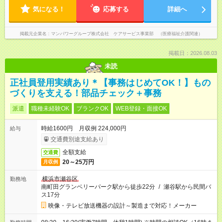
気になる！
応募する
詳細へ
掲載元企業名
マンパワーグループ株式会社 ケアサービス事業部 （医療福祉介護関連）
掲載日：2026.08.03
未読
正社員登用実績あり＊【事務はじめてOK！】もの
づくりを支える！部品チェック＋事務
派遣
職種未経験OK
ブランクOK
WEB登録・面接OK
時給1600円 月収例 224,000円
給与
交通費別途支給あり
全額支給
交通費
20～25万円
月収例
横浜市瀬谷区
勤務地
南町田グランベリーパーク駅から徒歩22分
/
瀬谷駅から民間バ
ス17分
映像・テレビ放送機器の設計～製造まで対応！メーカー