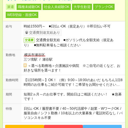
派遣
職種未経験OK
社会人未経験OK
大学生歓迎
ブランクOK
WEB登録・面接OK
時給1550円～ ■日払いOK（規定あり）※即日払い不可
給与
交通費別途支給あり
交通費全額支給 ■ガソリン代も全額支給（規定あ
交通費
り） ■無料駐車場もご相談ください
横浜市瀬谷区
勤務地
三ツ境駅
/
瀬谷駅
＜選べる勤務地＞介護施設や病院 ※ご自宅の近くなど、お
好きな場所を選べます！
【1日5時間～】OK！ （例）9:00～18:00のあいだ もちろん1日8
勤務時間
時間のお仕事もご紹介可能です！ご希望をお聞かせください！
その他の時間帯もあなたのライフスタイルに合わせて お選びい
ただけます！ 【シフト固定もOK】★家庭の都合でお休みが必要
短期2ヵ月～のお仕事です。開始日はご相談ください！ ★急募
期間
な場合も遠慮なくご相談ください。 ※週最低15時間以上の勤務
です！
が必要です
日払いOK
/
履歴書不要
/
40～50代活躍中
/
副業・WワークOK
/
特徴
服装自由
/
シフト勤務
/
10名以上の大量募集
/
電話対応なし
/
パ
ソコンスキル不要