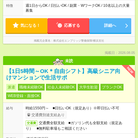
週1日からOK / 日払いOK / 副業・WワークOK / 10名以上の大量
特徴
募集
気になる！
応募する
詳細へ
掲載元企業名
株式会社エンブリッジ警備保障/横浜支社
掲載日：2026.08.05
未読
NEW
【1日5時間～OK＊自由シフト】高級シニア向
けマンションで生活サポ
派遣
職種未経験OK
社会人未経験OK
大学生歓迎
ブランクOK
WEB登録・面接OK
時給1550円～ ■日払いOK（規定あり）※即日払い不可
給与
交通費別途支給あり
交通費全額支給 ■ガソリン代も全額支給（規定あ
交通費
り） ■無料駐車場もご相談ください