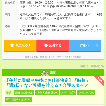
夜勤（例） 16:00～翌9:00 もちろん夜勤以外の時間も選べます
勤務時間
（例） 07:00～16:00※早番 09:00～18:00※日勤 11:00～
20:00※遅番 ※時間は、固定・選べる施設もあるので、ご希望が
あれば調整できます！ ※シフト制。勤務地により実働時間が異
短期のお仕事です。職場が気に入れば長期でも働けます！ ★開
期間
なります。★家庭の都合でお休みが必要な場合も遠慮なくご相談
始日はご相談ください。 ★急募です！
ください。
日払いOK
/
履歴書不要
/
40～50代活躍中
/
副業・WワークOK
/
特徴
服装自由
/
シフト勤務
/
10名以上の大量募集
/
電話対応なし
/
パ
ソコンスキル不要
気になる！
応募する
詳細へ
掲載元企業名
株式会社ネオキャリア ナイス！介護事業部
掲載日：2026.08.06
未読
NEW
【午前に登録⇒午後にお仕事決定】「時短」
「週3日」など希望を叶える＊介護スタッフ
派遣
職種未経験OK
社会人未経験OK
大学生歓迎
ブランクOK
WEB登録・面接OK