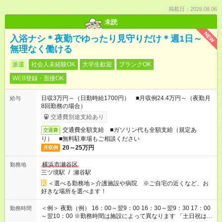
掲載日：2026.08.06
未読
NEW
入浴ナシ＊夜勤でゆったり見守りだけ＊週1日～
無理なく働ける
派遣
社会人未経験OK
大学生歓迎
ブランクOK
WEB登録・面接OK
日収3万円～（日勤時給1700円） ■月収例24.4万円～（夜勤月
給与
8回勤務の場合）
交通費別途支給あり
交通費全額支給 ■ガソリン代も全額支給（規定あ
交通費
り） ■無料駐車場もご相談ください
20～25万円
月収例
横浜市瀬谷区
勤務地
三ツ境駅
/
瀬谷駅
＜選べる勤務地＞介護施設や病院 ※ご自宅の近くなど、お
好きな場所を選べます！
＜例＞ 夜勤（例） 16：00～翌9：00 16：30～翌9：30 17：00
勤務時間
～翌10：00 ※勤務時間は施設によって異なります 「土日祝は休