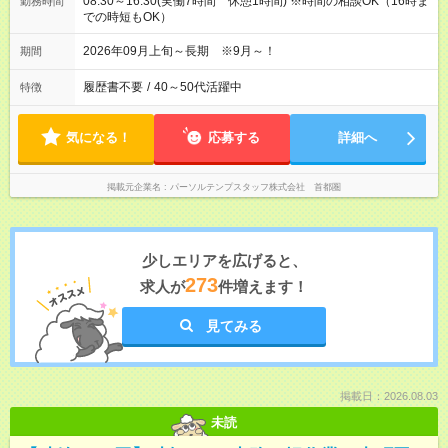
08:30～16:30(実働7時間 休憩1時間) ※時間の相談OK（16時ま
勤務時間
での時短もOK）
2026年09月上旬～長期 ※9月～！
期間
履歴書不要
/
40～50代活躍中
特徴
気になる！
応募する
詳細へ
掲載元企業名
パーソルテンプスタッフ株式会社 首都圏
少しエリアを広げると、
273
求人が
件増えます！
見てみる
掲載日：2026.08.03
未読