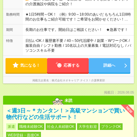
の介護施設や病院をご紹介！
★1日5時間～OK！ （例）9:00～18:00のあいだ もちろん1日8時
勤務時間
間のお仕事もご紹介可能です！ご希望をお聞かせください！★家
庭の都合でお休みが必要な場合も遠慮なくご相談ください。 ※
週最低15時間以上の勤務が必要です
長期のお仕事です。開始日はご相談ください！ ★急募です！
期間
日払いOK
/
履歴書不要
/
40～50代活躍中
/
副業・WワークOK
/
特徴
服装自由
/
シフト勤務
/
10名以上の大量募集
/
電話対応なし
/
パ
ソコンスキル不要
気になる！
応募する
詳細へ
掲載元企業名
株式会社ネオキャリア ナイス！介護事業部
掲載日：2026.08.05
未読
NEW
＜週3日～＊カンタン！＞高級マンションで買い
物代行などの生活サポート！
派遣
職種未経験OK
社会人未経験OK
大学生歓迎
ブランクOK
WEB登録・面接OK