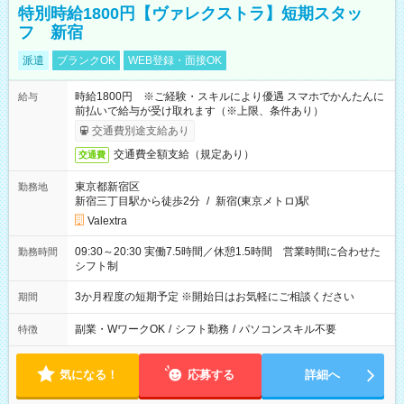
特別時給1800円【ヴァレクストラ】短期スタッ
フ 新宿
派遣
ブランクOK
WEB登録・面接OK
時給1800円 ※ご経験・スキルにより優遇 スマホでかんたんに
給与
前払いで給与が受け取れます（※上限、条件あり）
交通費別途支給あり
交通費全額支給（規定あり）
交通費
東京都新宿区
勤務地
新宿三丁目駅から徒歩2分
/
新宿(東京メトロ)駅
Valextra
09:30～20:30 実働7.5時間／休憩1.5時間 営業時間に合わせた
勤務時間
シフト制
3か月程度の短期予定 ※開始日はお気軽にご相談ください
期間
副業・WワークOK
/
シフト勤務
/
パソコンスキル不要
特徴
気になる！
応募する
詳細へ