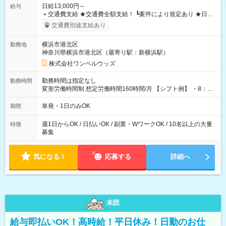
日給13,000円～
給与
＋交通費支給 ★交通費全額支給！ ┗案件により規定あり ★日払
いOK！（規定あり） ┗働いたその日に現金GET♪ お仕事後はコ
交通費別途支給あり
ンビニATMから 日払い分を引き落とせます！ 【試用期間】試
用期間なし
横浜市港北区
勤務地
神奈川県横浜市港北区（最寄り駅：新横浜駅）
株式会社ワンベルウッズ
勤務時間は指定なし
勤務時間
変形労働時間制 想定労働時間160時間/月 【シフト例】 ・8：00
～21：00
単発・1日のみOK
期間
週1日からOK / 日払いOK / 副業・WワークOK / 10名以上の大量
特徴
募集
気になる！
応募する
詳細へ
未読
給与即払いOK！高時給！平日休み！日勤のお仕