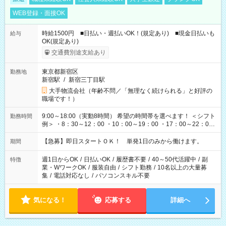
WEB登録・面接OK
時給1500円 ■日払い・週払いOK！(規定あり) ■現金日払いも
給与
OK(規定あり)
交通費別途支給あり
東京都新宿区
勤務地
新宿駅
/
新宿三丁目駅
大手物流会社（年齢不問／「無理なく続けられる」と好評の
職場です！）
9:00～18:00（実動8時間） 希望の時間帯を選べます！ ＜シフト
勤務時間
例＞ ・8：30～12：00 ・10：00～19：00 ・17：00～22：00
・13：00～22：00 ・22：00～翌6：00 など
【急募】即日スタートＯＫ！ 単発1日のみから働けます。
期間
週1日からOK
/
日払いOK
/
履歴書不要
/
40～50代活躍中
/
副
特徴
業・WワークOK
/
服装自由
/
シフト勤務
/
10名以上の大量募
集
/
電話対応なし
/
パソコンスキル不要
気になる！
応募する
詳細へ