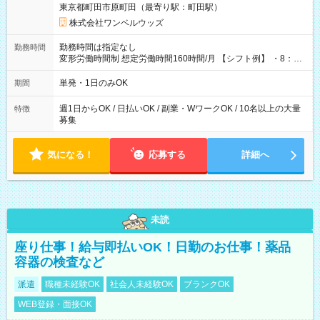
東京都町田市原町田（最寄り駅：町田駅）
株式会社ワンベルウッズ
勤務時間は指定なし
勤務時間
変形労働時間制 想定労働時間160時間/月 【シフト例】 ・8：00
～21：00
単発・1日のみOK
期間
週1日からOK / 日払いOK / 副業・WワークOK / 10名以上の大量
特徴
募集
気になる！
応募する
詳細へ
未読
座り仕事！給与即払いOK！日勤のお仕事！薬品
容器の検査など
派遣
職種未経験OK
社会人未経験OK
ブランクOK
WEB登録・面接OK