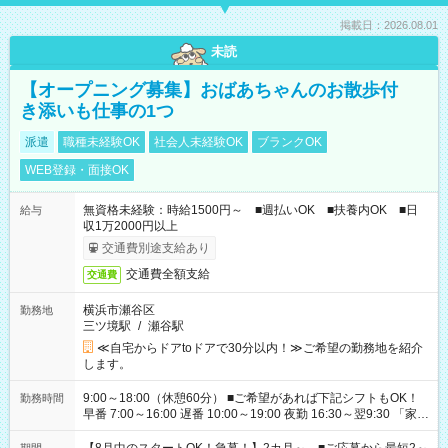
掲載日：2026.08.01
未読
【オープニング募集】おばあちゃんのお散歩付
き添いも仕事の1つ
派遣
職種未経験OK
社会人未経験OK
ブランクOK
WEB登録・面接OK
無資格未経験：時給1500円～ ■週払いOK ■扶養内OK ■日
給与
収1万2000円以上
交通費別途支給あり
交通費全額支給
交通費
横浜市瀬谷区
勤務地
三ツ境駅
/
瀬谷駅
≪自宅からドアtoドアで30分以内！≫ご希望の勤務地を紹介
します。
9:00～18:00（休憩60分） ■ご希望があれば下記シフトもOK！
勤務時間
早番 7:00～16:00 遅番 10:00～19:00 夜勤 16:30～翌9:30 「家族
と休みを合わせたい」 「余裕を持って夕飯の準備がしたい」
「できれば残業はしたくない」 など、ご希望を教えてください