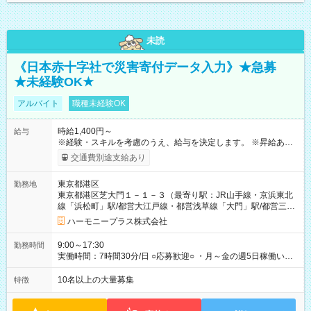
未読
《日本赤十字社で災害寄付データ入力》★急募
★未経験OK★
アルバイト
職種未経験OK
時給1,400円～
給与
※経験・スキルを考慮のうえ、給与を決定します。 ※昇給あり
（勤務実績・評価による） ※残業が発生した場合は、時間外手
交通費別途支給あり
当を全額支給します。 ※交通費支給（月額上限50,000円／当社
規定による） ※給与は月末締め、翌月15日払いです。 ※試用期
東京都港区
勤務地
間中も給与・待遇に変更はありません。 【試用期間】試用期間
東京都港区芝大門１－１－３（最寄り駅：JR山手線・京浜東北
あり 試用期間の長さ：1ヶ月 雇用形態、給与は本採用時と同じ
線「浜松町」駅/都営大江戸線・都営浅草線「⼤⾨」駅/都営三田
です。 試用期間中は、健康保険などの福利厚生の一部が制限さ
線「御成⾨」駅）
れる可能性があります。
ハーモニープラス株式会社
9:00～17:30
勤務時間
実働時間：7時間30分/日 ○応募歓迎○ ・月～金の週5日稼働いた
だける方 ・実働時間：7.5時間（休憩1時間）
10名以上の大量募集
特徴