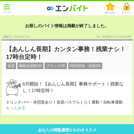
0
メニュー
気になる！
ログイン
お探しのバイト情報は掲載が終了しました。
掲載日 :2026
/
07
/
12
No.TEMPGT26-0450635
【あんしん長期】カンタン事務！残業ナシ！
17時台定時！
派遣
職種未経験OK
ブランクOK
WEB登録・面接OK
8月開始！【あんしん長期】事務サポート！残業な
し！17時定時！
ドリンクバー・休憩室あり！送迎バスでらくらく通勤！自転車通勤
...
もっとみる
あなたの閲覧履歴からのオススメ