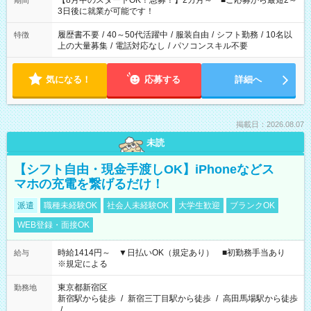
【8月中のスタートOK！急募！】2カ月～ ■ご応募から最短2～
期間
ね。 ※Wワーク希望の方へ 今ご覧のお仕事で希望する勤務時間
3日後に就業が可能です！
と、もう1つのお仕事の勤務時間。 合計で週40時間を超える場
合は応募できません。
履歴書不要
/
40～50代活躍中
/
服装自由
/
シフト勤務
/
10名以
特徴
上の大量募集
/
電話対応なし
/
パソコンスキル不要
気になる！
応募する
詳細へ
掲載日：2026.08.07
未読
【シフト自由・現金手渡しOK】iPhoneなどス
マホの充電を繋げるだけ！
派遣
職種未経験OK
社会人未経験OK
大学生歓迎
ブランクOK
WEB登録・面接OK
時給1414円～ ▼日払いOK（規定あり） ■初勤務手当あり
給与
※規定による
東京都新宿区
勤務地
新宿駅から徒歩
/
新宿三丁目駅から徒歩
/
高田馬場駅から徒歩
/
…