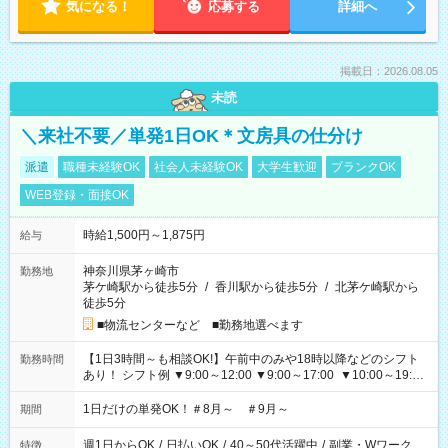
気になる！
応募する
詳細へ
掲載日：2026.08.05
未読
＼来社不要／単発1日OK＊文房具の仕分け
派遣
職種未経験OK
社会人未経験OK
大学生歓迎
ブランクOK
WEB登録・面接OK
時給1,500円～1,875円
給与
神奈川県茅ヶ崎市
勤務地
茅ケ崎駅から徒歩5分
/
香川駅から徒歩5分
/
北茅ケ崎駅から
徒歩5分
■物流センターなど ■勤務地選べます
【1日3時間～も相談OK!】午前中のみや18時以降などのシフト
勤務時間
あり！ シフト例 ▼9:00～12:00 ▼9:00～17:00 ▼10:00～19:00
▼18:00～21:00
1日だけの単発OK！＃8月～ ＃9月～
期間
週1日からOK
/
日払いOK
/
40～50代活躍中
/
副業・Wワーク
特徴