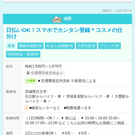
掲載日：2026.08.04
未読
日払いOK！スマホでカンタン登録＊コスメの仕
分け
派遣
職種未経験OK
社会人未経験OK
大学生歓迎
ブランクOK
WEB登録・面接OK
時給1,500円～1,875円
給与
交通費別途支給あり
■ 交通費規定内支給 ※派遣先による
交通費
茨城県日立市
勤務地
日立駅からバイク・車
/
常陸多賀駅からバイク・車
/
大甕駅か
らバイク・車
/
…
■物流センターなど ■勤務地選べます
＜1日3時間～OK！＞ ▼ 例えば… ▼ 15:00～18:00 15:00～
勤務時間
22:00 17:00～22:00 など こちら以外の時間もお気軽にご相談く
ださい！
1日だけの単発OK！ ＃8月～ ＃9月～
期間