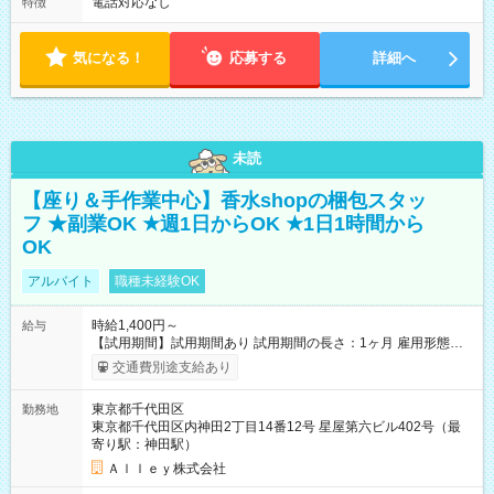
電話対応なし
特徴
気になる！
応募する
詳細へ
未読
【座り＆手作業中心】香水shopの梱包スタッ
フ ★副業OK ★週1日からOK ★1日1時間から
OK
アルバイト
職種未経験OK
時給1,400円～
給与
【試用期間】試用期間あり 試用期間の長さ：1ヶ月 雇用形態、
給与は本採用時と同じです。
交通費別途支給あり
東京都千代田区
勤務地
東京都千代田区内神田2丁目14番12号 星屋第六ビル402号（最
寄り駅：神田駅）
Ａｌｌｅｙ株式会社