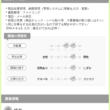
＊商品在庫管理、納期管理（専用システムに情報を入力・更新）
＊書類整理・ファイリング
＊電話・メール対応
＊荷受け作業（商品チェック・シール貼り等 ※重量物の取り扱いはナシ）
＼同じ仕事をする社員の方がいるので何でも聞きやすいです○／
【OAスキル】入力・修正ができればOK！
職場の雰囲気
年齢層
20代
30
40
50
60
男女比率
女性
男性
職場の様子
活気あり
しずか
仕事の仕方
テキパキ
コツコツ
募集情報