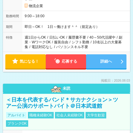
物流企業
9:00～18:00
勤務時間
即日～OK！ 1日～働けます＾＾（規定あり）
期間
週1日からOK
/
日払いOK
/
履歴書不要
/
40～50代活躍中
/
副
特徴
業・WワークOK
/
服装自由
/
シフト勤務
/
10名以上の大量募
集
/
電話対応なし
/
パソコンスキル不要
気になる！
応募する
詳細へ
掲載日：2026.08.03
未読
＜日本を代表するバンド＊サカナクション＞ツ
アー公演のサポートバイト＠日本武道館
アルバイト
職種未経験OK
社会人未経験OK
大学生歓迎
ブランクOK