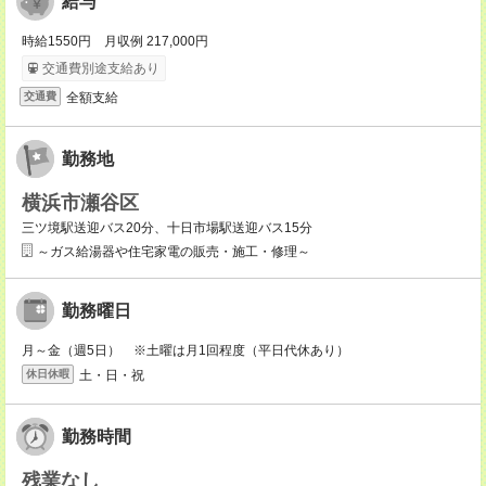
給与
時給1550円 月収例 217,000円
交通費別途支給あり
全額支給
交通費
勤務地
横浜市瀬谷区
三ツ境駅送迎バス20分、十日市場駅送迎バス15分
～ガス給湯器や住宅家電の販売・施工・修理～
勤務曜日
月～金（週5日） ※土曜は月1回程度（平日代休あり）
土・日・祝
休日休暇
勤務時間
残業なし