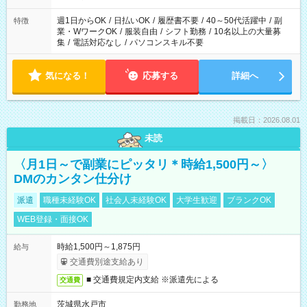
週1日からOK
/
日払いOK
/
履歴書不要
/
40～50代活躍中
/
副
特徴
業・WワークOK
/
服装自由
/
シフト勤務
/
10名以上の大量募
集
/
電話対応なし
/
パソコンスキル不要
気になる！
応募する
詳細へ
掲載日：2026.08.01
未読
〈月1日～で副業にピッタリ＊時給1,500円～〉
DMのカンタン仕分け
派遣
職種未経験OK
社会人未経験OK
大学生歓迎
ブランクOK
WEB登録・面接OK
時給1,500円～1,875円
給与
交通費別途支給あり
■ 交通費規定内支給 ※派遣先による
交通費
茨城県水戸市
勤務地