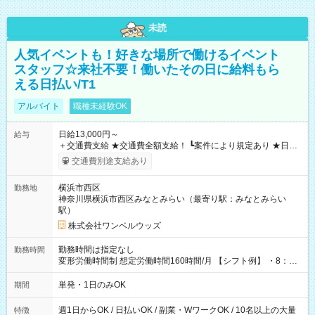
未読
人気イベントも！好きな場所で働けるイベント
スタッフ☆来社不要！働いたその日に給料もら
える日払い/T1
アルバイト
職種未経験OK
日給13,000円～
給与
＋交通費支給 ★交通費全額支給！ ┗案件により規定あり ★日払
いOK！（規定あり） ┗働いたその日に現金GET♪ お仕事後はコ
交通費別途支給あり
ンビニATMから 日払い分を引き落とせます！ 【試用期間】試
用期間なし
横浜市西区
勤務地
神奈川県横浜市西区みなとみらい（最寄り駅：みなとみらい
駅）
株式会社ワンベルウッズ
勤務時間は指定なし
勤務時間
変形労働時間制 想定労働時間160時間/月 【シフト例】 ・8：00
～21：00
単発・1日のみOK
期間
週1日からOK / 日払いOK / 副業・WワークOK / 10名以上の大量
特徴