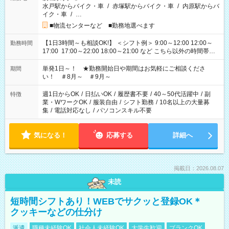
水戸駅からバイク・車
/
赤塚駅からバイク・車
/
内原駅からバ
イク・車
/
…
■物流センターなど ■勤務地選べます
【1日3時間～も相談OK!】 ＜シフト例＞ 9:00～12:00 12:00～
勤務時間
17:00 17:00～22:00 18:00～21:00 など こちら以外の時間帯も
お気軽にご相談ください！
単発1日～！ ★勤務開始日や期間はお気軽にご相談くださ
期間
い！ ＃8月～ ＃9月～
週1日からOK
/
日払いOK
/
履歴書不要
/
40～50代活躍中
/
副
特徴
業・WワークOK
/
服装自由
/
シフト勤務
/
10名以上の大量募
集
/
電話対応なし
/
パソコンスキル不要
気になる！
応募する
詳細へ
掲載日：2026.08.07
未読
短時間シフトあり！WEBでサクッと登録OK＊
クッキーなどの仕分け
派遣
職種未経験OK
社会人未経験OK
大学生歓迎
ブランクOK