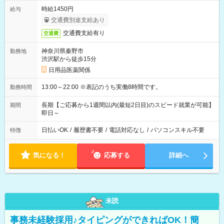
時給1450円
給与
交通費別途支給あり
交通費支給有り
交通費
神奈川県秦野市
勤務地
渋沢駅から徒歩15分
日用品医薬関係
13:00～22:00 ※表記のうち実働8時間です。
勤務時間
長期【ご応募から1週間以内(最短2日目)のスピード就業が可能】
期間
即日～
日払いOK
/
履歴書不要
/
電話対応なし
/
パソコンスキル不要
特徴
気になる！
応募する
詳細へ
未読
事務未経験採用♪タイピングができればOK！簡