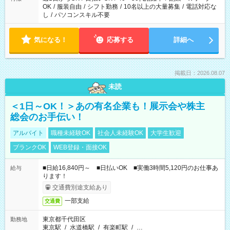
OK
/
服装自由
/
シフト勤務
/
10名以上の大量募集
/
電話対応な
し
/
パソコンスキル不要
気になる！
応募する
詳細へ
掲載日：2026.08.07
未読
＜1日～OK！＞あの有名企業も！展示会や株主
総会のお手伝い！
アルバイト
職種未経験OK
社会人未経験OK
大学生歓迎
ブランクOK
WEB登録・面接OK
■日給16,840円～ ■日払いOK ■実働3時間5,120円のお仕事あ
給与
ります！
交通費別途支給あり
一部支給
交通費
東京都千代田区
勤務地
東京駅
/
水道橋駅
/
有楽町駅
/
…