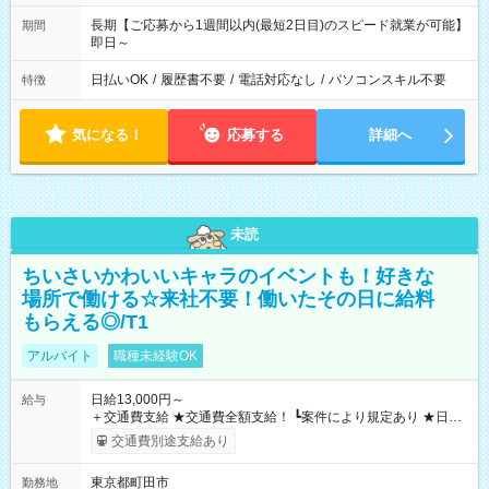
長期【ご応募から1週間以内(最短2日目)のスピード就業が可能】
期間
即日～
日払いOK
/
履歴書不要
/
電話対応なし
/
パソコンスキル不要
特徴
気になる！
応募する
詳細へ
未読
ちいさいかわいいキャラのイベントも！好きな
場所で働ける☆来社不要！働いたその日に給料
もらえる◎/T1
アルバイト
職種未経験OK
日給13,000円～
給与
＋交通費支給 ★交通費全額支給！ ┗案件により規定あり ★日払
いOK！（規定あり） ┗働いたその日に現金GET♪ お仕事後はコ
交通費別途支給あり
ンビニATMから 日払い分を引き落とせます！ 【試用期間】試
用期間なし
東京都町田市
勤務地