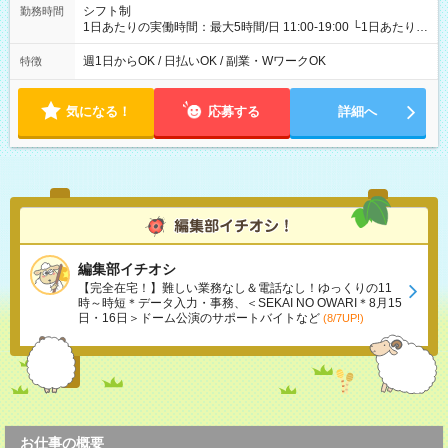
シフト制
勤務時間
1日あたりの実働時間：最大5時間/日 11:00-19:00 └1日あたりの
実働時間：1-5時間 └上記の時間帯内であれば、いつでも勤務可
能！ └平日・土曜日の中で、お好きな曜日でご勤務いただけま
週1日からOK / 日払いOK / 副業・WワークOK
特徴
す！ 【シフト例】 ・11:00～14:00 ・16:30～19:00 ・13:00～
18:00 などのように、自由な働き方が可能なお仕事です！
気になる！
応募する
詳細へ
編集部イチオシ
【完全在宅！】難しい業務なし＆電話なし！ゆっくりの11
時～時短＊データ入力・事務、＜SEKAI NO OWARI＊8月15
日・16日＞ドーム公演のサポートバイトなど
(8/7UP!)
お仕事の概要