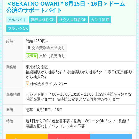
＜SEKAI NO OWARI＊8月15日・16日＞ドーム
公演のサポートバイト
アルバイト
職種未経験OK
社会人未経験OK
大学生歓迎
ブランクOK
時給1250円～
給与
交通費別途支給あり
支給（規定有り）
交通費
東京都文京区
勤務地
後楽園駅から徒歩5分
/
水道橋駅から徒歩5分
/
春日(東京都)駅
から徒歩7分
株式会社ライブパワー
＜シフト例＞ 7:00～23:00 13:30～22:00 上記の時間から好きな
勤務時間
時間を選べます！ ※時間は変更となる可能性があります
急募！8月15日・16日
期間
週1日からOK
/
履歴書不要
/
副業・WワークOK
/
シフト勤務
/
特徴
電話対応なし
/
パソコンスキル不要