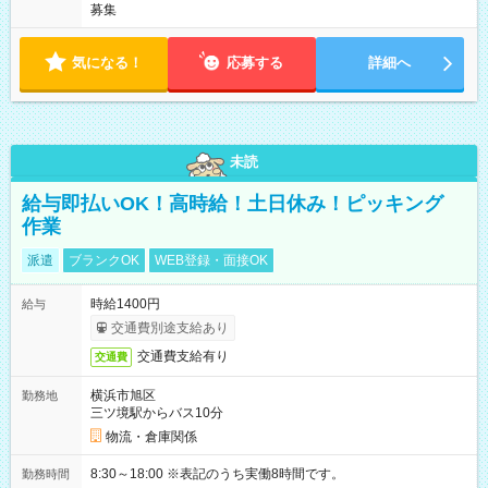
募集
気になる！
応募する
詳細へ
未読
給与即払いOK！高時給！土日休み！ピッキング
作業
派遣
ブランクOK
WEB登録・面接OK
時給1400円
給与
交通費別途支給あり
交通費支給有り
交通費
横浜市旭区
勤務地
三ツ境駅からバス10分
物流・倉庫関係
8:30～18:00 ※表記のうち実働8時間です。
勤務時間