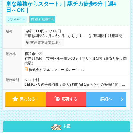
単な業務からスタート♪｜駅チカ徒歩5分｜週4
日～OK｜
アルバイト
職種未経験OK
時給1,300円～1,500円
給与
※研修期間3ヶ月～6ヶ月になります。 【試用期間】試用期間あ
り 試用期間の長さ：1ヶ月 雇用形態、給与は本採用時と同じで
交通費別途支給あり
す。
横浜市中区
勤務地
神奈川県横浜市中区相生町3-63ヤオマサビル5階（最寄り駅：関
内駅）
株式会社アルファコーポレーション
シフト制
勤務時間
1日あたりの実働時間：最大8時間/日 1日あたりの実働時間：
7~8時間 シフト例 ・10時00分～18時00分 ・10時00分～19時00
分
気になる！
応募する
詳細へ
未読