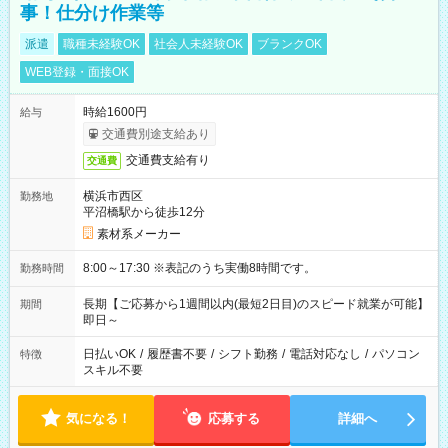
事！仕分け作業等
派遣
職種未経験OK
社会人未経験OK
ブランクOK
WEB登録・面接OK
時給1600円
給与
交通費別途支給あり
交通費支給有り
交通費
横浜市西区
勤務地
平沼橋駅から徒歩12分
素材系メーカー
8:00～17:30 ※表記のうち実働8時間です。
勤務時間
長期【ご応募から1週間以内(最短2日目)のスピード就業が可能】
期間
即日～
日払いOK
/
履歴書不要
/
シフト勤務
/
電話対応なし
/
パソコン
特徴
スキル不要
気になる！
応募する
詳細へ