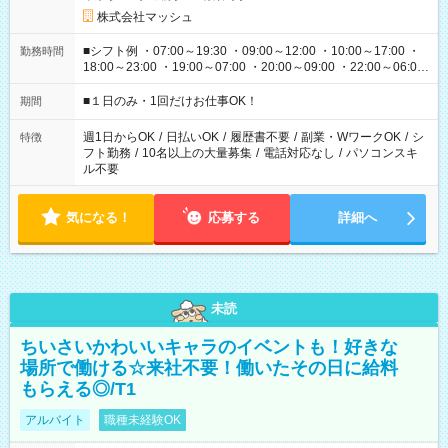
株式会社マッシュ
■シフト例 ・07:00～19:30 ・09:00～12:00 ・10:00～17:00 ・
勤務時間
18:00～23:00 ・19:00～07:00 ・20:00～09:00 ・22:00～06:00
etc ★最短で3時間で5,120円のお仕事から 15時間で2万円近く稼
げるお仕事も！ ご希望のお時間に合わせてご紹介！ ※シフトは
■１日のみ・1回だけお仕事OK！
期間
現場によって異なります。 ※勿論、休憩時間はあるのでご安心
ください！
週1日からOK
/
日払いOK
/
履歴書不要
/
副業・WワークOK
/
シ
特徴
フト勤務
/
10名以上の大量募集
/
電話対応なし
/
パソコンスキ
ル不要
気になる！
応募する
詳細へ
未読
ちいさいかわいいキャラのイベントも！好きな
場所で働ける☆来社不要！働いたその日に給料
もらえる◎/T1
アルバイト
職種未経験OK