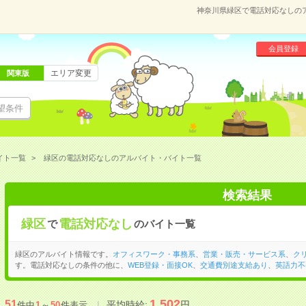
神奈川県緑区で電話対応なしの
会員登録
エリア変更
関東版
望条件
イト一覧
緑区の電話対応なしのアルバイト・バイト一覧
検索結果
緑区
電話対応なし
で
のバイト一覧
緑区のアルバイト情報です。
オフィスワーク・事務系
、
営業・販売・サービス系
、
ク
す。電話対応なしの条件の他に、
WEB登録・面接OK
、
交通費別途支給あり
、
英語力不
1,502
51
平均時給:
円
件中
1
～
50
件表示