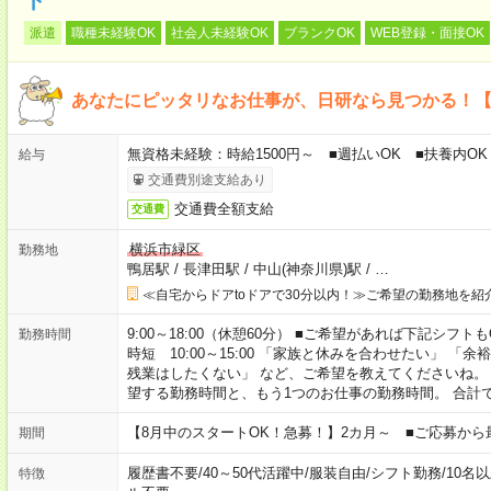
派遣
職種未経験OK
社会人未経験OK
ブランクOK
WEB登録・面接OK
あなたにピッタリなお仕事が、日研なら見つかる！
無資格未経験：時給1500円～ ■週払いOK ■扶養内OK 
給与
交通費別途支給あり
交通費全額支給
交通費
横浜市緑区
勤務地
鴨居駅
/
長津田駅
/
中山(神奈川県)駅
/
…
≪自宅からドアtoドアで30分以内！≫ご希望の勤務地を紹
9:00～18:00（休憩60分） ■ご希望があれば下記シフトもOK！ 
勤務時間
時短 10:00～15:00 「家族と休みを合わせたい」 
残業はしたくない」 など、ご希望を教えてくださいね。
望する勤務時間と、もう1つのお仕事の勤務時間。 合計
【8月中のスタートOK！急募！】2カ月～ ■ご応募から
期間
履歴書不要
/
40～50代活躍中
/
服装自由
/
シフト勤務
/
10名
特徴