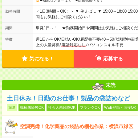
■物流センターなど ■勤務地選べます
＜1日3時間～OK！＞ ▼ 例えば… ▼ 15:00～18:00 15:00
勤務時間
間もお気軽にご相談ください！
単発1日～！ ★勤務開始日や期間はお気軽にご相談くだ
期間
週1日からOK
/
日払いOK
/
履歴書不要
/
40～50代活躍中
/
副
特徴
上の大量募集
/
電話対応なし
/
パソコンスキル不要
気になる！
応募する
未読
土日休み！日勤のお仕事！製品の袋詰めなど
派遣
職種未経験OK
社会人未経験OK
ブランクOK
WEB登録・面接OK
空調完備！化学薬品の袋詰め梱包作業：横浜市緑区