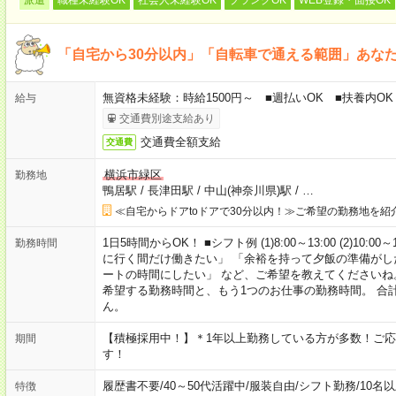
「自宅から30分以内」「自転車で通える範囲」あな
無資格未経験：時給1500円～ ■週払いOK ■扶養内OK
給与
交通費別途支給あり
交通費全額支給
交通費
横浜市緑区
勤務地
鴨居駅
/
長津田駅
/
中山(神奈川県)駅
/
…
≪自宅からドアtoドアで30分以内！≫ご希望の勤務地を紹
1日5時間からOK！ ■シフト例 (1)8:00～13:00 (2)10:00～
勤務時間
に行く間だけ働きたい」 「余裕を持って夕飯の準備がし
ートの時間にしたい」 など、ご希望を教えてくださいね
希望する勤務時間と、もう1つのお仕事の勤務時間。 合
ん。
【積極採用中！】＊1年以上勤務している方が多数！ご応
期間
す！
履歴書不要
/
40～50代活躍中
/
服装自由
/
シフト勤務
/
10名
特徴