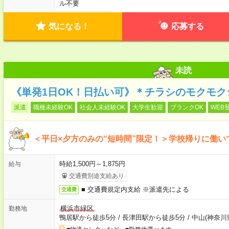
ル不要
気になる！
応募する
未読
《単発1日OK！日払い可》＊チラシのモクモク
派遣
職種未経験OK
社会人未経験OK
大学生歓迎
ブランクOK
WEB
＜平日×夕方のみの“短時間”限定！＞学校帰りに働
時給1,500円～1,875円
給与
交通費別途支給あり
■ 交通費規定内支給 ※派遣先による
交通費
横浜市緑区
勤務地
鴨居駅から徒歩5分
/
長津田駅から徒歩5分
/
中山(神奈川