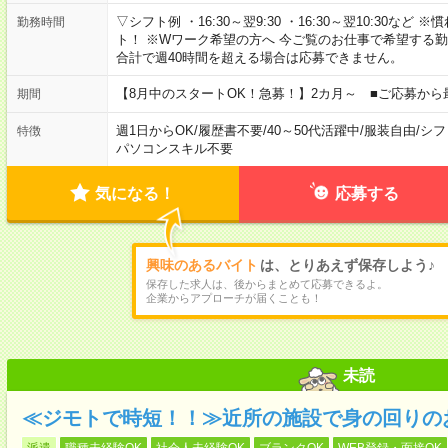
▽シフト例 ・16:30～翌9:30 ・16:30～翌10:30
勤務時間
ト！ ※Wワーク希望の方へ 今ご覧のお仕事で希望する
合計で週40時間を超える場合は応募できません。
【8月中のスタートOK！急募！】2カ月～ ■ご応募から
期間
週1日からOK
/
履歴書不要
/
40～50代活躍中
/
服装自由
/
シフ
特徴
パソコンスキル不要
気になる！
応募する
興味のあるバイト
は、とりあえず保存しよう♪
保存した求人は、後からまとめて応募できるよ。
企業からアプローチが届くことも！
未読
≪ジモトで時短！！≫近所の施設で身の回りの
派遣
職種未経験OK
社会人未経験OK
ブランクOK
WEB登録・面接OK