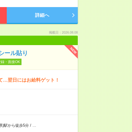
詳細へ
掲載日：2026.08.08
NEW
シール貼り
登録・面接OK
いて…翌日にはお給料ゲット！
県)駅から徒歩5分
/
…