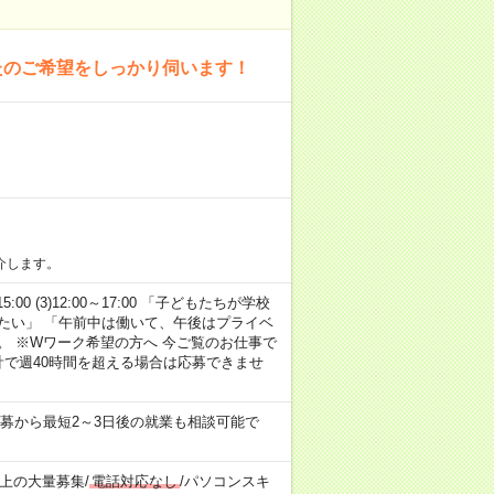
たのご希望をしっかり伺います！
介します。
15:00 (3)12:00～17:00 「子どもたちが学校
たい」 「午前中は働いて、午後はプライベ
。 ※Wワーク希望の方へ 今ご覧のお仕事で
計で週40時間を超える場合は応募できませ
募から最短2～3日後の就業も相談可能で
以上の大量募集
/
電話対応なし
/
パソコンスキ