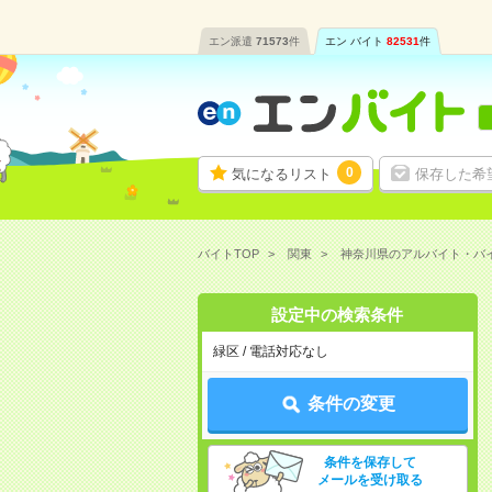
エン派遣
71573
件
エン バイト
82531
件
0
気になるリスト
保存した希
バイトTOP
関東
神奈川県のアルバイト・バ
設定中の検索条件
緑区 / 電話対応なし
条件の変更
条件を保存して
メールを受け取る