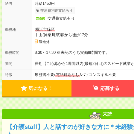
時給1450円
給与
交通費別途支給あり
交通費支給有り
交通費
横浜市緑区
勤務地
中山(神奈川県)駅から徒歩17分
製造外
8:30～17:30 ※表記のうち実働8時間です。
勤務時間
長期【ご応募から1週間以内(最短2日目)のスピード就業
期間
履歴書不要
/
電話対応なし
/
パソコンスキル不要
特徴
気になる！
応募する
未読
【介護staff】人と話すのが好きな方に＊未経
ト