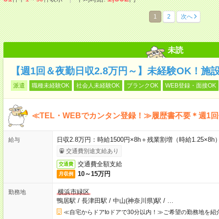
1
2
次へ
未読
【週1回＆夜勤日収2.8万円～】未経験OK！施
派遣
職種未経験OK
社会人未経験OK
ブランクOK
WEB登録・面接OK
≪TEL・WEBでカンタン登録！≫履歴書不要＊週1
日収2.8万円：時給1500円×8h＋残業割増（時給1.25×8h
給与
交通費別途支給あり
交通費全額支給
交通費
10～15万円
月収例
横浜市緑区
勤務地
鴨居駅
/
長津田駅
/
中山(神奈川県)駅
/
…
≪自宅からドアtoドアで30分以内！≫ご希望の勤務地を紹