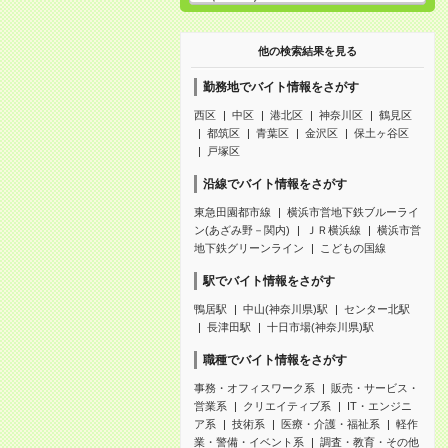
他の検索結果を見る
勤務地でバイト情報をさがす
西区
中区
港北区
神奈川区
鶴見区
都筑区
青葉区
金沢区
保土ヶ谷区
戸塚区
沿線でバイト情報をさがす
東急田園都市線
横浜市営地下鉄ブルーライ
ン(あざみ野－関内)
ＪＲ横浜線
横浜市営
地下鉄グリーンライン
こどもの国線
駅でバイト情報をさがす
鴨居駅
中山(神奈川県)駅
センター北駅
長津田駅
十日市場(神奈川県)駅
職種でバイト情報をさがす
事務・オフィスワーク系
販売・サービス・
営業系
クリエイティブ系
IT・エンジニ
ア系
技術系
医療・介護・福祉系
軽作
業・警備・イベント系
調査・教育・その他