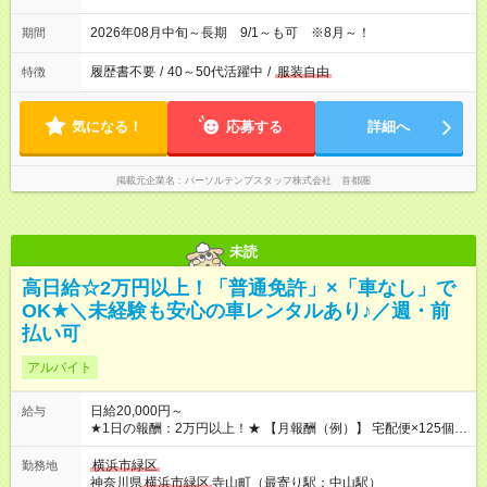
2026年08月中旬～長期 9/1～も可 ※8月～！
期間
履歴書不要
/
40～50代活躍中
/
服装自由
特徴
気になる！
応募する
詳細へ
掲載元企業名
パーソルテンプスタッフ株式会社 首都圏
未読
高日給☆2万円以上！「普通免許」×「車なし」で
OK★＼未経験も安心の車レンタルあり♪／週・前
払い可
アルバイト
日給20,000円～
給与
★1日の報酬：2万円以上！★ 【月報酬（例）】 宅配便×125個を
配送した場合 日給2万2500円×月24日稼働 ⇒月収54万円 【年間
報酬（例）】 想定年収：648万円以上 ☆前払い・週払いOK！
横浜市緑区
勤務地
【試用期間】試用期間なし
神奈川県
横浜市緑区
寺山町（最寄り駅：中山駅）