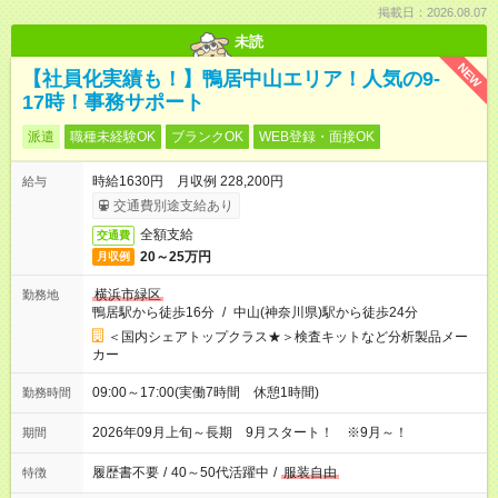
掲載日：2026.08.07
未読
NEW
【社員化実績も！】鴨居中山エリア！人気の9-
17時！事務サポート
派遣
職種未経験OK
ブランクOK
WEB登録・面接OK
時給1630円 月収例 228,200円
給与
交通費別途支給あり
全額支給
交通費
20～25万円
月収例
横浜市緑区
勤務地
鴨居駅から徒歩16分
/
中山(神奈川県)駅から徒歩24分
＜国内シェアトップクラス★＞検査キットなど分析製品メー
カー
09:00～17:00(実働7時間 休憩1時間)
勤務時間
2026年09月上旬～長期 9月スタート！ ※9月～！
期間
履歴書不要
/
40～50代活躍中
/
服装自由
特徴