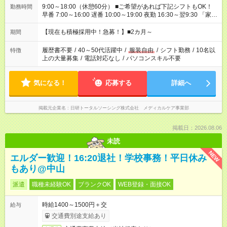
9:00～18:00（休憩60分） ■ご希望があれば下記シフトもOK！
勤務時間
早番 7:00～16:00 遅番 10:00～19:00 夜勤 16:30～翌9:30 「家族
と休みを合わせたい」 「余裕を持って夕飯の準備がしたい」
「できれば残業はしたくない」 など、ご希望を教えてください
【現在も積極採用中！急募！】■2カ月～
期間
ね。 ※Wワーク希望の方へ 今ご覧のお仕事で希望する勤務時間
と、もう1つのお仕事の勤務時間が 合計で週40時間を超える場
履歴書不要
/
40～50代活躍中
/
服装自由
/
シフト勤務
/
10名以
特徴
合は応募できません。
上の大量募集
/
電話対応なし
/
パソコンスキル不要
気になる！
応募する
詳細へ
掲載元企業名
日研トータルソーシング株式会社 メディカルケア事業部
掲載日：2026.08.06
未読
NEW
エルダー歓迎！16:20退社！学校事務！平日休み
もあり@中山
派遣
職種未経験OK
ブランクOK
WEB登録・面接OK
時給1400～1500円＋交
給与
交通費別途支給あり