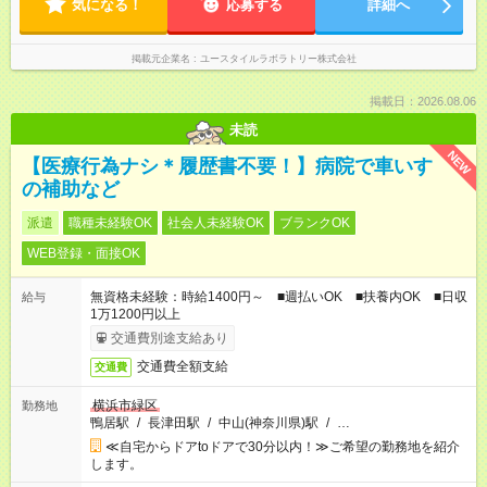
気になる！
応募する
詳細へ
掲載元企業名
ユースタイルラボラトリー株式会社
掲載日：2026.08.06
未読
NEW
【医療行為ナシ＊履歴書不要！】病院で車いす
の補助など
派遣
職種未経験OK
社会人未経験OK
ブランクOK
WEB登録・面接OK
無資格未経験：時給1400円～ ■週払いOK ■扶養内OK ■日収
給与
1万1200円以上
交通費別途支給あり
交通費全額支給
交通費
横浜市緑区
勤務地
鴨居駅
/
長津田駅
/
中山(神奈川県)駅
/
…
≪自宅からドアtoドアで30分以内！≫ご希望の勤務地を紹介
します。