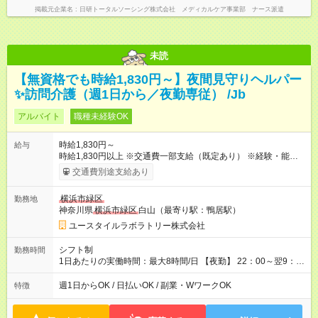
掲載元企業名
日研トータルソーシング株式会社 メディカルケア事業部 ナース派遣
未読
【無資格でも時給1,830円～】夜間見守りヘルパー
✨訪問介護（週1日から／夜勤専従） /Jb
アルバイト
職種未経験OK
時給1,830円～
給与
時給1,830円以上 ※交通費一部支給（既定あり） ※経験・能力を
考慮して決定します 【収入例】 週1回勤務の場合：1,830円×8時
交通費別途支給あり
間×4回=5万8,560円 週3回勤務の場合：1,830円×8時間×12回
=17万5,680円 【試用期間】試用期間あり 試用期間の長さ：2ヶ
横浜市緑区
勤務地
月 ※ 雇用形態と給与に、本採用時と異なる部分があります。 雇
神奈川県
横浜市緑区
白山（最寄り駅：鴨居駅）
用形態：本採用時と同じです。 給与：時給 1,660円以上
ユースタイルラボラトリー株式会社
シフト制
勤務時間
1日あたりの実働時間：最大8時間/日 【夜勤】 22：00～翌9：
00 ※週1日～OK ／ 夜勤専従 ＊＊ 勤務時間例 ＊＊ ■22時か
ら翌7時 ■23時から翌8時 ■24時から翌9時 など ※上記の時間
週1日からOK / 日払いOK / 副業・WワークOK
特徴
内で8時間勤務（休憩1時間）ご利用者様により、時間は異なり
ます。 ※曜日固定（毎週同じ曜日での勤務となります）