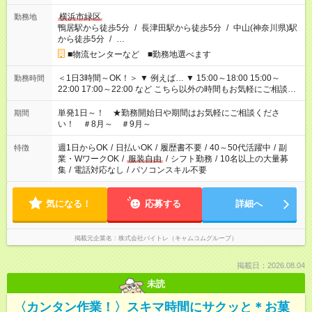
横浜市緑区
勤務地
鴨居駅から徒歩5分
/
長津田駅から徒歩5分
/
中山(神奈川県)駅
から徒歩5分
/
…
■物流センターなど ■勤務地選べます
＜1日3時間～OK！＞ ▼ 例えば… ▼ 15:00～18:00 15:00～
勤務時間
22:00 17:00～22:00 など こちら以外の時間もお気軽にご相談く
ださい！
単発1日～！ ★勤務開始日や期間はお気軽にご相談くださ
期間
い！ ＃8月～ ＃9月～
週1日からOK
/
日払いOK
/
履歴書不要
/
40～50代活躍中
/
副
特徴
業・WワークOK
/
服装自由
/
シフト勤務
/
10名以上の大量募
集
/
電話対応なし
/
パソコンスキル不要
気になる！
応募する
詳細へ
掲載元企業名
株式会社バイトレ（キャムコムグループ）
掲載日：2026.08.04
未読
〈カンタン作業！〉スキマ時間にサクッと＊お菓