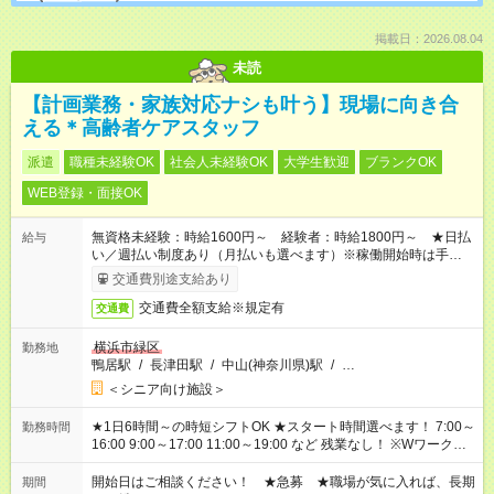
掲載日：2026.08.04
未読
【計画業務・家族対応ナシも叶う】現場に向き合
える＊高齢者ケアスタッフ
派遣
職種未経験OK
社会人未経験OK
大学生歓迎
ブランクOK
WEB登録・面接OK
無資格未経験：時給1600円～ 経験者：時給1800円～ ★日払
給与
い／週払い制度あり（月払いも選べます）※稼働開始時は手続き
完了次第のお支払いとなります。
交通費別途支給あり
交通費全額支給※規定有
交通費
横浜市緑区
勤務地
鴨居駅
/
長津田駅
/
中山(神奈川県)駅
/
…
＜シニア向け施設＞
★1日6時間～の時短シフトOK ★スタート時間選べます！ 7:00～
勤務時間
16:00 9:00～17:00 11:00～19:00 など 残業なし！ ※Wワークの
場合、他のお仕事と合わせ週40時間超の就業はご案内できませ
ん ※法令に基づき、週20時間以上勤務は社会保険への加入対象
開始日はご相談ください！ ★急募 ★職場が気に入れば、長期
期間