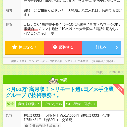
合わせ週40時間超の就業はご案内できません ※法令に基づき、
週20時間以上勤務は社会保険への加入対象となります ※労働者
派遣法（日雇い派遣の原則禁止）により、短時間・短期間の就
開始日はご相談ください！ ★職場が気に入れば、長期でも働け
期間
業はご案内が難しい場合があります
ます！
日払いOK
/
履歴書不要
/
40～50代活躍中
/
副業・WワークOK
/
特徴
服装自由
/
シフト勤務
/
10名以上の大量募集
/
電話対応なし
/
パソコンスキル不要
気になる！
応募する
詳細へ
掲載元企業名
マンパワーグループ株式会社 ケアサービス事業部 （医療福祉介護関連）
掲載日：2026.08.05
未読
NEW
＜月51万↑高月収！＞リモート週1日／大手企業
グループで技術事務＊。
派遣
職種未経験OK
ブランクOK
WEB登録・面接OK
時給2,600円【月収例】約517,000円（時給2,600円×実働
給与
7.75h×21日+残業30h）+交通費
交通費別途支給あり