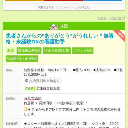
掲載元企業名
ケアスタッフィング株式会社
掲載日：2026.08.07
未読
NEW
患者さんからの”ありがとう”がうれしい＊無資
格・未経験OKの看護助手
派遣
職種未経験OK
社会人未経験OK
ブランクOK
WEB登録・面接OK
無資格未経験：時給1400円～ ■週払いOK ■扶養内OK ■日収
給与
1万1200円以上
交通費別途支給あり
交通費全額支給
交通費
横浜市緑区
勤務地
鴨居駅
/
長津田駅
/
中山(神奈川県)駅
/
…
≪自宅からドアtoドアで30分以内！≫ご希望の勤務地を紹介
します。
★スタート時間選べます／1日5時間～OK ～シフト例～ 10:00～
勤務時間