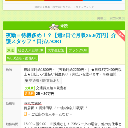
掲載元企業名
株式会社リクルートスタッフィング
掲載日：2026.08.05
未読
NEW
夜勤＝待機多め！？【週2日で月収25.9万円】介
護スタッフ＊日払いOK!
派遣
社会人未経験OK
大学生歓迎
ブランクOK
WEB登録・面接OK
経験者時給1800円～（夜勤時給2250円～）★日収3万2400円以
給与
上★日払い／週払い制度あり（月払いも選べます）※稼働開始時
は手続き完了次第のお支払いとなります。
交通費別途支給あり
交通費支給※規定有
交通費
25～30万円
月収例
横浜市緑区
勤務地
鴨居駅
/
長津田駅
/
中山(神奈川県)駅
/
…
＜ご近所の老人ホームなど＞
16:00～翌9:00 ※残業なし！ ※Wワークの場合、他のお仕事と
勤務時間