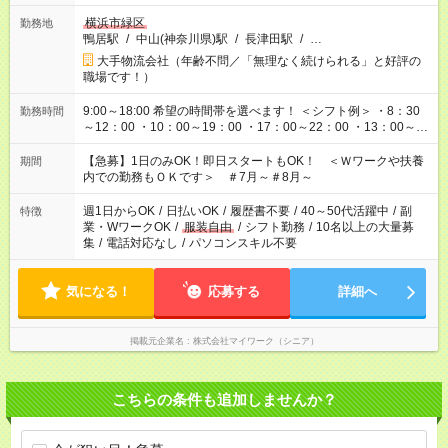
横浜市緑区
勤務地
鴨居駅
/
中山(神奈川県)駅
/
長津田駅
/
…
大手物流会社（年齢不問／「無理なく続けられる」と好評の
職場です！）
9:00～18:00 希望の時間帯を選べます！ ＜シフト例＞ ・8：30
勤務時間
～12：00 ・10：00～19：00 ・17：00～22：00 ・13：00～
22：00 ・22：00～翌6：00 など
【急募】1日のみOK！即日スタートもOK！ ＜Ｗワークや扶養
期間
内での勤務もＯＫです＞ ＃7月～＃8月～
週1日からOK
/
日払いOK
/
履歴書不要
/
40～50代活躍中
/
副
特徴
業・WワークOK
/
服装自由
/
シフト勤務
/
10名以上の大量募
集
/
電話対応なし
/
パソコンスキル不要
気になる！
応募する
詳細へ
掲載元企業名
株式会社マイワーク（シニア）
こちらの条件も追加しませんか？