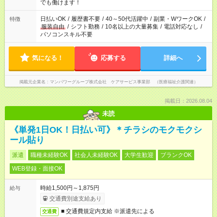
となります ※労働者派遣法（日雇い派遣の原則禁止）により、
でも働けます！
短時間・短期間の就業はご案内が難しい場合があります
日払いOK
/
履歴書不要
/
40～50代活躍中
/
副業・WワークOK
/
特徴
服装自由
/
シフト勤務
/
10名以上の大量募集
/
電話対応なし
/
パソコンスキル不要
気になる！
応募する
詳細へ
掲載元企業名
マンパワーグループ株式会社 ケアサービス事業部 （医療福祉介護関連）
掲載日：2026.08.04
未読
《単発1日OK！日払い可》＊チラシのモクモクシ
ール貼り
派遣
職種未経験OK
社会人未経験OK
大学生歓迎
ブランクOK
WEB登録・面接OK
時給1,500円～1,875円
給与
交通費別途支給あり
■ 交通費規定内支給 ※派遣先による
交通費