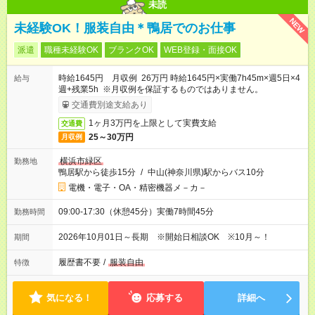
未読
NEW
未経験OK！服装自由＊鴨居でのお仕事
派遣
職種未経験OK
ブランクOK
WEB登録・面接OK
時給1645円 月収例 26万円 時給1645円×実働7h45m×週5日×4
給与
週+残業5h ※月収例を保証するものではありません。
交通費別途支給あり
1ヶ月3万円を上限として実費支給
交通費
25～30万円
月収例
横浜市緑区
勤務地
鴨居駅から徒歩15分
/
中山(神奈川県)駅からバス10分
電機・電子・OA・精密機器メ－カ－
09:00-17:30（休憩45分）実働7時間45分
勤務時間
2026年10月01日～長期 ※開始日相談OK ※10月～！
期間
履歴書不要
/
服装自由
特徴
気になる！
応募する
詳細へ