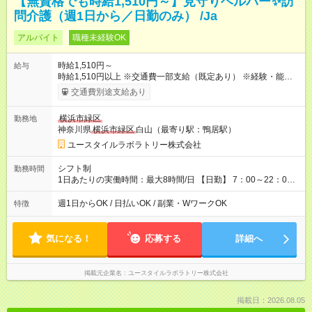
【無資格でも時給1,510円～】見守りヘルパー✨訪
問介護（週1日から／日勤のみ） /Ja
アルバイト
職種未経験OK
時給1,510円～
給与
時給1,510円以上 ※交通費一部支給（既定あり） ※経験・能力を
考慮して決定します 【収入例】 週1回勤務の場合：1,510円×8時
交通費別途支給あり
間×4回=4万8,320円 週3回勤務の場合：1,510円×8時間×12回
=14万4,960円 週5回勤務の場合：1,510円×8時間×20回=24万
横浜市緑区
勤務地
1,600円 【試用期間】試用期間あり 試用期間の長さ：2ヶ月
神奈川県
横浜市緑区
白山（最寄り駅：鴨居駅）
※ 雇用形態と給与に、本採用時と異なる部分があります。 雇用
形態：本採用時と同じです。 給与：時給 1,230円以上
ユースタイルラボラトリー株式会社
シフト制
勤務時間
1日あたりの実働時間：最大8時間/日 【日勤】 7：00～22：00
の間で6～8時間勤務（休憩時間は法定通り） ※週1日～OK ／ 1
日6時間から勤務OK ／ 夜勤なし ＊＊ 勤務時間例 ＊＊ ■8時
週1日からOK / 日払いOK / 副業・WワークOK
特徴
から15時 ■9時から18時 ■10時から17時 ■15時から22時 など
※訪問先により変動 ※曜日固定（毎週同じ曜日勤務）
気になる！
応募する
詳細へ
掲載元企業名
ユースタイルラボラトリー株式会社
掲載日：2026.08.05