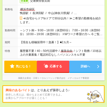
交通費全額支給
交通費
横浜市緑区
勤務地
鴨居駅
/
長津田駅
/
中山(神奈川県)駅
/
…
≪自宅からドアtoドアで30分以内！≫ご希望の勤務地を紹介
します。
～シフト例～ 9:00～18:00（休憩60分） 7:00～16:00（休憩60
勤務時間
分） 10:00～19:00（休憩60分） ※Wワーク希望の方へ 今ご覧の
お仕事で希望する勤務時間と、もう1つのお仕事の勤務時間の合
計が 週40時間を超えなければOKです。
【現在も積極採用中！急募！】■2カ月～
期間
履歴書不要
/
40～50代活躍中
/
服装自由
/
シフト勤務
/
10名以
特徴
上の大量募集
/
電話対応なし
/
パソコンスキル不要
気になる！
応募する
詳細へ
掲載元企業名
日研トータルソーシング株式会社 メディカルケア事業部
興味のあるバイト
は、とりあえず保存しよう♪
保存した求人は、後からまとめて応募できるよ。
企業からアプローチが届くことも！