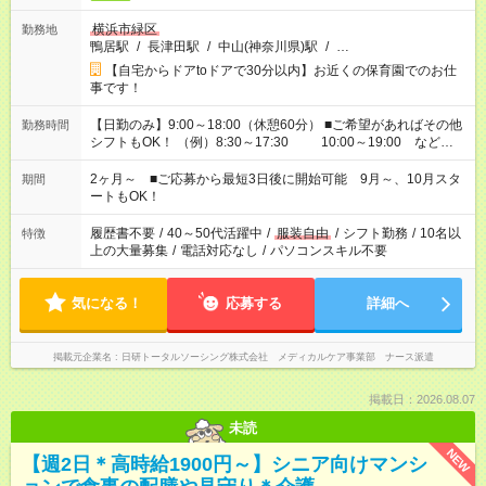
横浜市緑区
勤務地
鴨居駅
/
長津田駅
/
中山(神奈川県)駅
/
…
【自宅からドアtoドアで30分以内】お近くの保育園でのお仕
事です！
【日勤のみ】9:00～18:00（休憩60分） ■ご希望があればその他
勤務時間
シフトもOK！ （例）8:30～17:30 10:00～19:00 など
「家族とお休みを合わせたい」 「余裕を持って夕飯の準備がし
たい」 「できれば残業はしたくない」 など、ご希望があれば教
2ヶ月～ ■ご応募から最短3日後に開始可能 9月～、10月スタ
期間
えてくださいね。 ※Wワーク希望の方へ 今ご覧のお仕事で希望
ートもOK！
する勤務時間と、もう1つのお仕事の勤務時間。 合計で週40時
間を超える場合は応募できません
履歴書不要
/
40～50代活躍中
/
服装自由
/
シフト勤務
/
10名以
特徴
上の大量募集
/
電話対応なし
/
パソコンスキル不要
気になる！
応募する
詳細へ
掲載元企業名
日研トータルソーシング株式会社 メディカルケア事業部 ナース派遣
掲載日：2026.08.07
未読
NEW
【週2日＊高時給1900円～】シニア向けマンシ