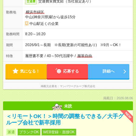
交通費実費支給（当社規定あり）
交通費
横浜市緑区
勤務地
中山(神奈川県)駅から徒歩15分
中山駅近くの企業
8:20～16:20
勤務時間
2026/9/1～長期 ※長期(更新の可能性あり) ※9月～OK！
期間
履歴書不要
/
40～50代活躍中
/
服装自由
特徴
気になる！
応募する
詳細へ
掲載元企業名
マンパワーグループ株式会社
掲載日：2026.08.06
未読
NEW
＜リモートOK！＞時間の調整もできる／大手グ
ループ会社で新卒採用
派遣
ブランクOK
WEB登録・面接OK