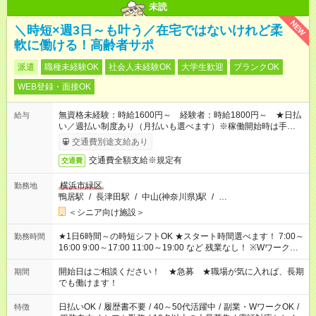
未読
NEW
＼時短×週3日～も叶う／在宅ではないけれど柔
軟に働ける！高齢者サポ
派遣
職種未経験OK
社会人未経験OK
大学生歓迎
ブランクOK
WEB登録・面接OK
無資格未経験：時給1600円～ 経験者：時給1800円～ ★日払
給与
い／週払い制度あり（月払いも選べます）※稼働開始時は手続き
完了次第のお支払いとなります。
交通費別途支給あり
交通費全額支給※規定有
交通費
横浜市緑区
勤務地
鴨居駅
/
長津田駅
/
中山(神奈川県)駅
/
…
＜シニア向け施設＞
★1日6時間～の時短シフトOK ★スタート時間選べます！ 7:00～
勤務時間
16:00 9:00～17:00 11:00～19:00 など 残業なし！ ※Wワークの
場合、他のお仕事と合わせ週40時間超の就業はご案内できませ
ん ※法令に基づき、週20時間以上勤務は社会保険への加入対象
開始日はご相談ください！ ★急募 ★職場が気に入れば、長期
期間
となります ※労働者派遣法（日雇い派遣の原則禁止）により、
でも働けます！
短時間・短期間の就業はご案内が難しい場合があります
日払いOK
/
履歴書不要
/
40～50代活躍中
/
副業・WワークOK
/
特徴