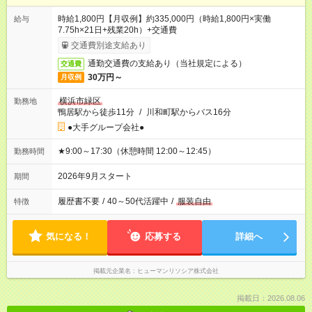
時給1,800円【月収例】約335,000円（時給1,800円×実働
給与
7.75h×21日+残業20h）+交通費
交通費別途支給あり
通勤交通費の支給あり（当社規定による）
交通費
30万円～
月収例
横浜市緑区
勤務地
鴨居駅から徒歩11分
/
川和町駅からバス16分
●大手グループ会社●
★9:00～17:30（休憩時間 12:00～12:45）
勤務時間
2026年9月スタート
期間
履歴書不要
/
40～50代活躍中
/
服装自由
特徴
気になる！
応募する
詳細へ
掲載元企業名
ヒューマンリソシア株式会社
掲載日：2026.08.06