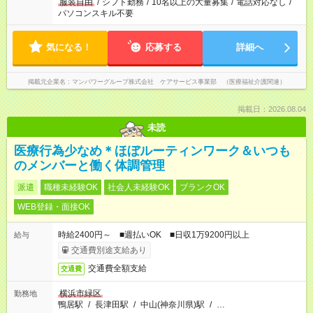
服装自由
/
シフト勤務
/
10名以上の大量募集
/
電話対応なし
/
パソコンスキル不要
気になる！
応募する
詳細へ
掲載元企業名
マンパワーグループ株式会社 ケアサービス事業部 （医療福祉介護関連）
掲載日：2026.08.04
未読
医療行為少なめ＊ほぼルーティンワーク＆いつも
のメンバーと働く体調管理
派遣
職種未経験OK
社会人未経験OK
ブランクOK
WEB登録・面接OK
時給2400円～ ■週払いOK ■日収1万9200円以上
給与
交通費別途支給あり
交通費全額支給
交通費
横浜市緑区
勤務地
鴨居駅
/
長津田駅
/
中山(神奈川県)駅
/
…