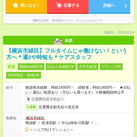
気になる！
応募する
詳細へ
掲載元企業名
株式会社バイトレ（キャムコムグループ）
掲載日：2026.08.04
未読
【横浜市緑区】フルタイムじゃ働けない！という
方へ＊週2や時短も＊ケアスタッフ
派遣
職種未経験OK
社会人未経験OK
大学生歓迎
ブランクOK
WEB登録・面接OK
無資格未経験：時給1600円～ 経験者：時給1800円～ ★日払
給与
い／週払い制度あり（月払いも選べます）※稼働開始時は手続き
完了次第のお支払いとなります。
交通費別途支給あり
交通費全額支給※規定有
交通費
横浜市緑区
勤務地
鴨居駅
/
長津田駅
/
中山(神奈川県)駅
/
…
＜シニア向けマンション＞