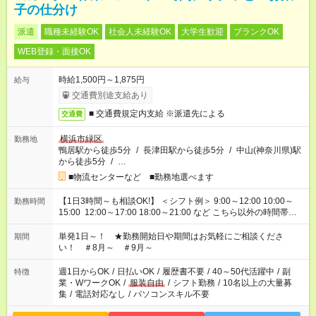
子の仕分け
派遣
職種未経験OK
社会人未経験OK
大学生歓迎
ブランクOK
WEB登録・面接OK
時給1,500円～1,875円
給与
交通費別途支給あり
■ 交通費規定内支給 ※派遣先による
交通費
横浜市緑区
勤務地
鴨居駅から徒歩5分
/
長津田駅から徒歩5分
/
中山(神奈川県)駅
から徒歩5分
/
…
■物流センターなど ■勤務地選べます
【1日3時間～も相談OK!】 ＜シフト例＞ 9:00～12:00 10:00～
勤務時間
15:00 12:00～17:00 18:00～21:00 など こちら以外の時間帯も
お気軽にご相談ください！
単発1日～！ ★勤務開始日や期間はお気軽にご相談くださ
期間
い！ ＃8月～ ＃9月～
週1日からOK
/
日払いOK
/
履歴書不要
/
40～50代活躍中
/
副
特徴
業・WワークOK
/
服装自由
/
シフト勤務
/
10名以上の大量募
集
/
電話対応なし
/
パソコンスキル不要