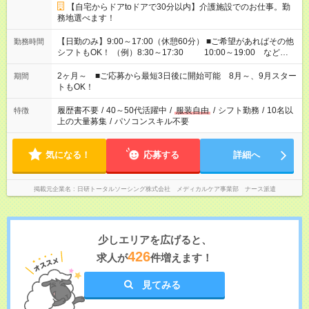
【自宅からドアtoドアで30分以内】介護施設でのお仕事。勤
務地選べます！
【日勤のみ】9:00～17:00（休憩60分） ■ご希望があればその他
勤務時間
シフトもOK！ （例）8:30～17:30 10:00～19:00 など
「家族とお休みを合わせたい」 「できれば残業はしたくない」
など、あなたのご希望に沿ったお仕事をご紹介します！ ※Wワ
2ヶ月～ ■ご応募から最短3日後に開始可能 8月～、9月スター
期間
ーク希望の方へ 今ご覧のお仕事で希望する勤務時間と、もう1つ
トもOK！
のお仕事の勤務時間。 合計で週40時間を超える場合は応募でき
ません
履歴書不要
/
40～50代活躍中
/
服装自由
/
シフト勤務
/
10名以
特徴
上の大量募集
/
パソコンスキル不要
気になる！
応募する
詳細へ
掲載元企業名
日研トータルソーシング株式会社 メディカルケア事業部 ナース派遣
少しエリアを広げると、
426
求人が
件増えます！
見てみる