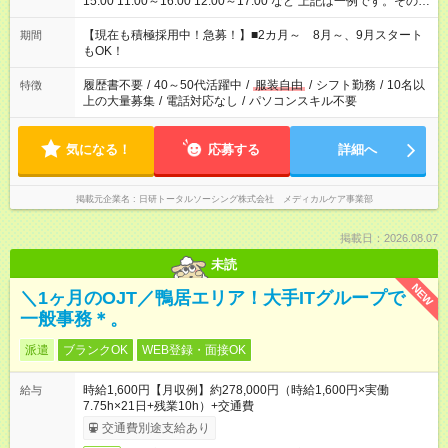
15:00 11:00～16:00 12:00～17:00 など 上記は一例です。その他
シフトもご相談ください。 ※Wワークの場合当社と合わせて法
定労働時間が週40時間を超えなければOKです。
【現在も積極採用中！急募！】■2カ月～ 8月～、9月スタート
期間
もOK！
履歴書不要
/
40～50代活躍中
/
服装自由
/
シフト勤務
/
10名以
特徴
上の大量募集
/
電話対応なし
/
パソコンスキル不要
気になる！
応募する
詳細へ
掲載元企業名
日研トータルソーシング株式会社 メディカルケア事業部
掲載日：2026.08.07
未読
NEW
＼1ヶ月のOJT／鴨居エリア！大手ITグループで
一般事務＊。
派遣
ブランクOK
WEB登録・面接OK
時給1,600円【月収例】約278,000円（時給1,600円×実働
給与
7.75h×21日+残業10h）+交通費
交通費別途支給あり