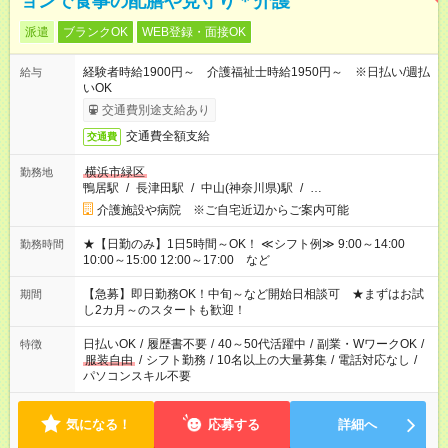
ョンで食事の配膳や見守り＊介護
派遣
ブランクOK
WEB登録・面接OK
経験者時給1900円～ 介護福祉士時給1950円～ ※日払い/週払
給与
いOK
交通費別途支給あり
交通費全額支給
交通費
横浜市緑区
勤務地
鴨居駅
/
長津田駅
/
中山(神奈川県)駅
/
…
介護施設や病院 ※ご自宅近辺からご案内可能
★【日勤のみ】1日5時間～OK！ ≪シフト例≫ 9:00～14:00
勤務時間
10:00～15:00 12:00～17:00 など
【急募】即日勤務OK！中旬～など開始日相談可 ★まずはお試
期間
し2カ月～のスタートも歓迎！
日払いOK
/
履歴書不要
/
40～50代活躍中
/
副業・WワークOK
/
特徴
服装自由
/
シフト勤務
/
10名以上の大量募集
/
電話対応なし
/
パソコンスキル不要
気になる！
応募する
詳細へ