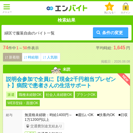
0
メニュー
気になる！
ログイン
検索結果
条件の変更
緑区で服装自由のバイト一覧
74
1,645
件中
1
～
50
件表示
平均時給:
円
新着順
時給順
人気順
掲載日：2026.08.08
未読
NEW
説明会参加で全員に【現金2千円相当プレゼン
ト】病院で患者さんの生活サポート
派遣
職種未経験OK
社会人未経験OK
ブランクOK
WEB登録・面接OK
無資格未経験：時給1400円～ ■週払いOK ■扶養内OK ■日収
給与
1万1200円以上
交通費別途支給あり