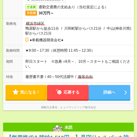
通勤交通費の支給あり（当社規定による）
交通費
30万円～
月収例
横浜市緑区
勤務地
鴨居駅から徒歩11分
/
川和町駅からバス21分
/
中山(神奈川県)
駅からバス21分
●車載機器開発会社●
★9:00～17:30（休憩時間 11:45～12:30）
勤務時間
即日スタート ※急募 ○9月～、10月～スタートもご相談くださ
期間
い。
履歴書不要
/
40～50代活躍中
/
服装自由
特徴
気になる！
応募する
詳細へ
掲載元企業名
ヒューマンリソシア株式会社
未読