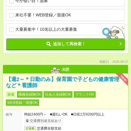
今が狙い目！急募
来社不要！WEB登録／面接OK
大量募集中！10名以上の大量募集
追加して再検索！
掲載日：2026.08.07
未読
NEW
【週2～＊日勤のみ】保育園で子どもの健康管理
など＊看護師
派遣
職種未経験OK
社会人未経験OK
ブランクOK
WEB登録・面接OK
時給2400円～ ■週払いOK ■日収1万9200円以上
給与
交通費別途支給あり
交通費全額支給
交通費