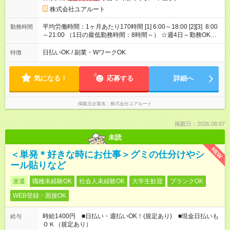
株式会社ユアルート
平均労働時間：1ヶ月あたり170時間 [1] 6:00～18:00 [2][3] 8:00
勤務時間
～21:00 （1日の最低勤務時間：8時間～） ☆週4日～勤務OK！
＊勤務時間についてはお気軽にご相談ください！ 平均労働時
間：1ヶ月あたり170時間 [1] 6:00～18:00 [2][3] 8:00～21:00 （1
日払いOK / 副業・WワークOK
特徴
日の最低勤務時間：8時間～） ☆週4日～勤務OK！ ＊勤務時間
についてはお気軽にご相談ください！
気になる！
応募する
詳細へ
掲載元企業名
株式会社ユアルート
掲載日：2026.08.07
未読
NEW
＜単発＊好きな時にお仕事＞グミの仕分けやシ
ール貼りなど
派遣
職種未経験OK
社会人未経験OK
大学生歓迎
ブランクOK
WEB登録・面接OK
時給1400円 ■日払い・週払いOK！(規定あり) ■現金日払いも
給与
ＯＫ（規定あり）