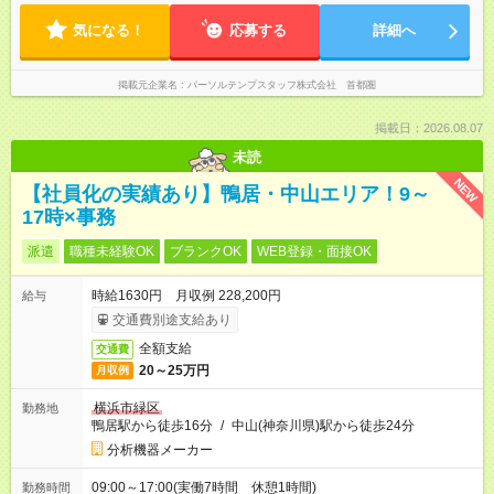
気になる！
応募する
詳細へ
掲載元企業名
パーソルテンプスタッフ株式会社 首都圏
掲載日：2026.08.07
未読
NEW
【社員化の実績あり】鴨居・中山エリア！9～
17時×事務
派遣
職種未経験OK
ブランクOK
WEB登録・面接OK
時給1630円 月収例 228,200円
給与
交通費別途支給あり
全額支給
交通費
20～25万円
月収例
横浜市緑区
勤務地
鴨居駅から徒歩16分
/
中山(神奈川県)駅から徒歩24分
分析機器メーカー
09:00～17:00(実働7時間 休憩1時間)
勤務時間