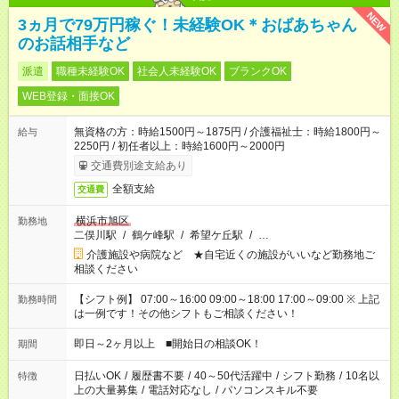
NEW
3ヵ月で79万円稼ぐ！未経験OK＊おばあちゃん
のお話相手など
派遣
職種未経験OK
社会人未経験OK
ブランクOK
WEB登録・面接OK
無資格の方：時給1500円～1875円 / 介護福祉士：時給1800円～
給与
2250円 / 初任者以上：時給1600円～2000円
交通費別途支給あり
全額支給
交通費
横浜市旭区
勤務地
二俣川駅
/
鶴ケ峰駅
/
希望ケ丘駅
/
…
介護施設や病院など ★自宅近くの施設がいいなど勤務地ご
相談ください
【シフト例】 07:00～16:00 09:00～18:00 17:00～09:00 ※ 上記
勤務時間
は一例です！その他シフトもご相談ください！
即日～2ヶ月以上 ■開始日の相談OK！
期間
日払いOK
/
履歴書不要
/
40～50代活躍中
/
シフト勤務
/
10名以
特徴
上の大量募集
/
電話対応なし
/
パソコンスキル不要