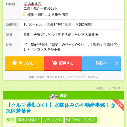
横浜市旭区
勤務地
二俣川駅から徒歩13分
横浜市旭区にある総合病院
16:30～9:00 （実働14時間30分 休憩2時間）
勤務時間
長期 ★安定したお仕事で活躍したい方大募集★
期間
40～50代活躍中
/
副業・WワークOK
/
シフト勤務
/
電話対応な
特徴
し
/
パソコンスキル不要
気になる！
応募する
詳細へ
掲載元企業名
株式会社ルフト・メディカルケア 横浜支店
掲載日：2026.08.05
未読
NEW
【クルマ通勤OK！】水曜休みの不動産事務！@
旭区若葉台
派遣
職種未経験OK
ブランクOK
WEB登録・面接OK