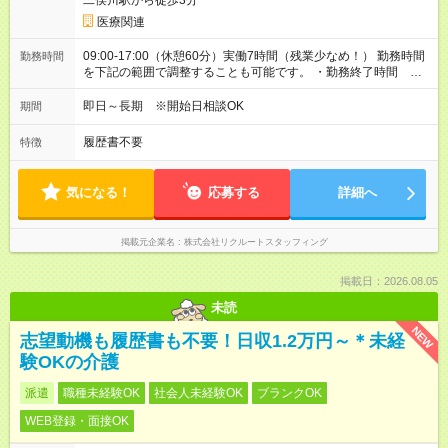
二俣川駅から徒歩3分
医療関連
09:00-17:00（休憩60分）実働7時間（残業少なめ！） 勤務時間
勤務時間
を下記の範囲で調整することも可能です。 ・勤務終了時間
16:00～17:00 ・実働 06:00～07:00
即日～長期 ※開始日相談OK
期間
履歴書不要
特徴
気になる！
応募する
詳細へ
掲載元企業名
株式会社リクルートスタッフィング
掲載日：2026.08.05
未読
NEW
志望動機も履歴書も不要！日収1.2万円～＊未経
験OKの介護
派遣
職種未経験OK
社会人未経験OK
ブランクOK
WEB登録・面接OK