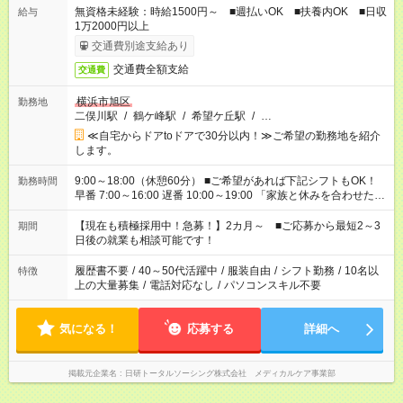
無資格未経験：時給1500円～ ■週払いOK ■扶養内OK ■日収
給与
1万2000円以上
交通費別途支給あり
交通費全額支給
交通費
横浜市旭区
勤務地
二俣川駅
/
鶴ケ峰駅
/
希望ケ丘駅
/
…
≪自宅からドアtoドアで30分以内！≫ご希望の勤務地を紹介
します。
9:00～18:00（休憩60分） ■ご希望があれば下記シフトもOK！
勤務時間
早番 7:00～16:00 遅番 10:00～19:00 「家族と休みを合わせた
い」 「余裕を持って夕飯の準備がしたい」 「できれば残業はし
たくない」 など、ご希望を教えてくださいね。 ※Wワーク希望
【現在も積極採用中！急募！】2カ月～ ■ご応募から最短2～3
期間
の方へ 今ご覧のお仕事で希望する勤務時間と、もう1つのお仕事
日後の就業も相談可能です！
の勤務時間。 合計で週40時間を超える場合は応募できません。
履歴書不要
/
40～50代活躍中
/
服装自由
/
シフト勤務
/
10名以
特徴
上の大量募集
/
電話対応なし
/
パソコンスキル不要
気になる！
応募する
詳細へ
掲載元企業名
日研トータルソーシング株式会社 メディカルケア事業部