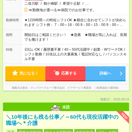
二俣川駅
/
鶴ケ峰駅
/
希望ケ丘駅
/
…
≪勤務地が選べる≫病院でのお仕事です。
★1日6時間～の時短シフトOK ★都合に合わせてシフトが決めら
勤務時間
れます シフト例： 7：00～16：00 9：00～15：00 9：00～
18：00 11：00～20：00 など ※Wワークの場合、他のお仕事と
合わせ週40時間超の就業はご案内できません ※法令に基づき、
開始日はご相談ください！ ★急募 ★職場が気に入れば、長期
期間
週20時間以上勤務は社会保険への加入対象となります ※労働者
でも働けます！
派遣法（日雇い派遣の原則禁止）により、短時間・短期間の就
業はご案内が難しい場合があります
日払いOK
/
履歴書不要
/
40～50代活躍中
/
副業・WワークOK
/
特徴
シフト勤務
/
10名以上の大量募集
/
電話対応なし
/
パソコンスキ
ル不要
気になる！
応募する
詳細へ
掲載元企業名
マンパワーグループ株式会社 ケアサービス事業部 （医療福祉介護関連）
掲載日：2026.08.04
未読
NEW
＼10年後にも残る仕事／～60代も現役活躍中の
職場へ＊介護