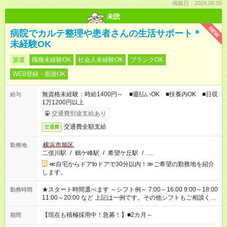
掲載日：2026.08.05
未読
NEW
病院でカルテ整理や患者さんの生活サポート＊
未経験OK
派遣
職種未経験OK
社会人未経験OK
ブランクOK
WEB登録・面接OK
無資格未経験：時給1400円～ ■週払いOK ■扶養内OK ■日収
給与
1万1200円以上
交通費別途支給あり
交通費全額支給
交通費
横浜市旭区
勤務地
二俣川駅
/
鶴ケ峰駅
/
希望ケ丘駅
/
…
≪自宅からドアtoドアで30分以内！≫ご希望の勤務地を紹介
します。
★スタート時間選べます ～シフト例～ 7:00～16:00 9:00～18:00
勤務時間
11:00～20:00 など 上記は一例です。その他シフトもご相談くだ
さい。 ※Wワークの場合当社と合わせて法定労働時間が週40時
間を超えなければOK
【現在も積極採用中！急募！】■2カ月～
期間