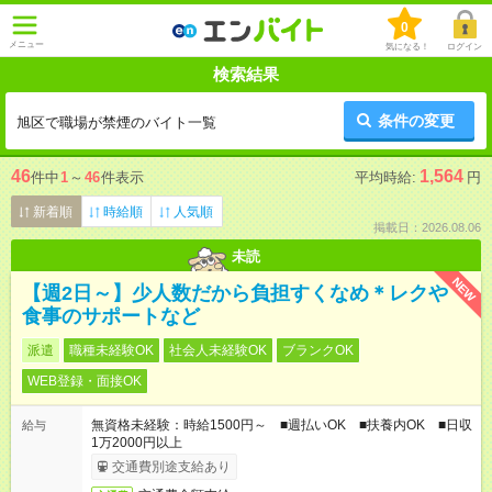
0
メニュー
気になる！
ログイン
検索結果
条件の変更
旭区で職場が禁煙のバイト一覧
46
1,564
件中
1
～
46
件表示
平均時給:
円
新着順
時給順
人気順
掲載日：2026.08.06
未読
NEW
【週2日～】少人数だから負担すくなめ＊レクや
食事のサポートなど
派遣
職種未経験OK
社会人未経験OK
ブランクOK
WEB登録・面接OK
無資格未経験：時給1500円～ ■週払いOK ■扶養内OK ■日収
給与
1万2000円以上
交通費別途支給あり