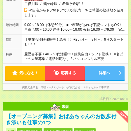
二俣川駅
/
鶴ケ峰駅
/
希望ケ丘駅
/
…
≪自宅からドアtoドアで30分以内！≫ご希望の勤務地を紹介
します。
9:00～18:00（休憩60分） ■ご希望があれば下記シフトもOK！
勤務時間
早番 7:00～16:00 遅番 10:00～19:00 夜勤 16:30～翌9:30 「家族
と休みを合わせたい」 「余裕を持って夕飯の準備がしたい」
「できれば残業はしたくない」 など、ご希望を教えてください
【現在も積極採用中！急募！】■2カ月～ 8月～、9月スタート
期間
ね。 ※Wワーク希望の方へ 今ご覧のお仕事で希望する勤務時間
もOK！
と、もう1つのお仕事の勤務時間が 合計で週40時間を超える場
合は応募できません。
履歴書不要
/
40～50代活躍中
/
服装自由
/
シフト勤務
/
10名以
特徴
上の大量募集
/
電話対応なし
/
パソコンスキル不要
気になる！
応募する
詳細へ
掲載元企業名
日研トータルソーシング株式会社 メディカルケア事業部
掲載日：2026.08.05
未読
NEW
【オープニング募集】おばあちゃんのお散歩付
き添いも仕事の1つ