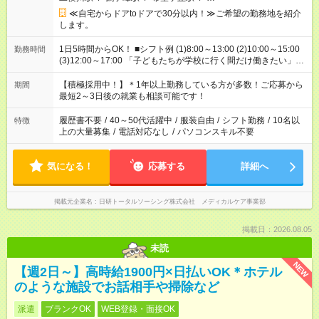
≪自宅からドアtoドアで30分以内！≫ご希望の勤務地を紹介
します。
1日5時間からOK！ ■シフト例 (1)8:00～13:00 (2)10:00～15:00
勤務時間
(3)12:00～17:00 「子どもたちが学校に行く間だけ働きたい」
「余裕を持って夕飯の準備がしたい」 「午前中は働いて、午後
はプライベートの時間にしたい」 など、ご希望を教えてくださ
【積極採用中！】＊1年以上勤務している方が多数！ご応募から
期間
いね。 ※Wワーク希望の方へ 今ご覧のお仕事で希望する勤務時
最短2～3日後の就業も相談可能です！
間と、もう1つのお仕事の勤務時間。 合計で週40時間を超える
場合は応募できません。
履歴書不要
/
40～50代活躍中
/
服装自由
/
シフト勤務
/
10名以
特徴
上の大量募集
/
電話対応なし
/
パソコンスキル不要
気になる！
応募する
詳細へ
掲載元企業名
日研トータルソーシング株式会社 メディカルケア事業部
掲載日：2026.08.05
未読
NEW
【週2日～】高時給1900円×日払いOK＊ホテル
のような施設でお話相手や掃除など
派遣
ブランクOK
WEB登録・面接OK