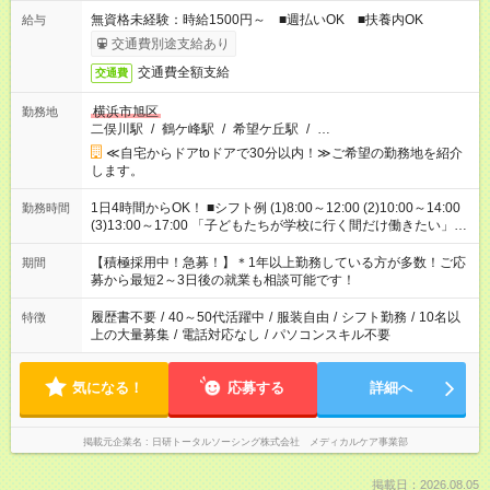
無資格未経験：時給1500円～ ■週払いOK ■扶養内OK
給与
交通費別途支給あり
交通費全額支給
交通費
横浜市旭区
勤務地
二俣川駅
/
鶴ケ峰駅
/
希望ケ丘駅
/
…
≪自宅からドアtoドアで30分以内！≫ご希望の勤務地を紹介
します。
1日4時間からOK！ ■シフト例 (1)8:00～12:00 (2)10:00～14:00
勤務時間
(3)13:00～17:00 「子どもたちが学校に行く間だけ働きたい」
「余裕を持って夕飯の準備がしたい」 「午前中は働いて、午後
はプライベートの時間にしたい」 など、ご希望を教えてくださ
【積極採用中！急募！】＊1年以上勤務している方が多数！ご応
期間
いね。 ※Wワーク希望の方へ 今ご覧のお仕事で希望する勤務時
募から最短2～3日後の就業も相談可能です！
間と、もう1つのお仕事の勤務時間。 合計で週40時間を超える
場合は応募できません。
履歴書不要
/
40～50代活躍中
/
服装自由
/
シフト勤務
/
10名以
特徴
上の大量募集
/
電話対応なし
/
パソコンスキル不要
気になる！
応募する
詳細へ
掲載元企業名
日研トータルソーシング株式会社 メディカルケア事業部
掲載日：2026.08.05