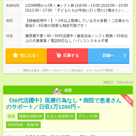
1日5時間からOK！ ■シフト例 (1)8:00～13:00 (2)10:00～15:00
勤務時間
(3)12:00～17:00 「子どもたちが学校に行く間だけ働きたい」
「余裕を持って夕飯の準備がしたい」 「午前中は働いて、午後
はプライベートの時間にしたい」 など、ご希望を教えてくださ
【積極採用中！】＊1年以上勤務している方が多数！ご応募から
期間
いね。 ※Wワーク希望の方へ 今ご覧のお仕事で希望する勤務時
最短2～3日後の就業も相談可能です！
間と、もう1つのお仕事の勤務時間。 合計で週40時間を超える
場合は応募できません。
履歴書不要
/
40～50代活躍中
/
服装自由
/
シフト勤務
/
10名以
特徴
上の大量募集
/
電話対応なし
/
パソコンスキル不要
気になる！
応募する
詳細へ
掲載元企業名
日研トータルソーシング株式会社 メディカルケア事業部
掲載日：2026.08.04
未読
NEW
《50代活躍中》医療行為なし＊病院で患者さん
のサポート／日収1万1200円～
派遣
職種未経験OK
社会人未経験OK
ブランクOK
WEB登録・面接OK