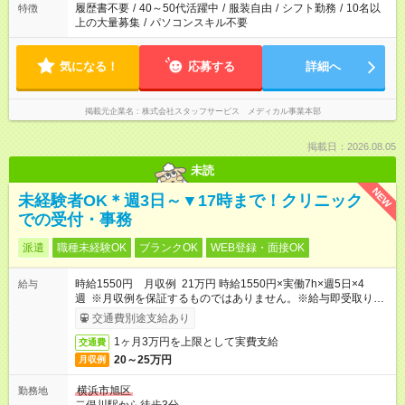
履歴書不要
/
40～50代活躍中
/
服装自由
/
シフト勤務
/
10名以
特徴
上の大量募集
/
パソコンスキル不要
気になる！
応募する
詳細へ
掲載元企業名
株式会社スタッフサービス メディカル事業本部
掲載日：2026.08.05
未読
NEW
未経験者OK＊週3日～▼17時まで！クリニック
での受付・事務
派遣
職種未経験OK
ブランクOK
WEB登録・面接OK
時給1550円 月収例 21万円 時給1550円×実働7h×週5日×4
給与
週 ※月収例を保証するものではありません。※給与即受取りサ
ービス利用可（利用条件有）
交通費別途支給あり
1ヶ月3万円を上限として実費支給
交通費
20～25万円
月収例
横浜市旭区
勤務地