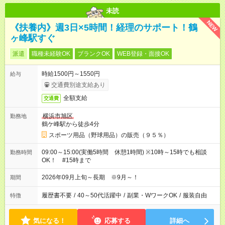
未読
NEW
《扶養内》週3日×5時間！経理のサポート！鶴
ヶ峰駅すぐ
派遣
職種未経験OK
ブランクOK
WEB登録・面接OK
時給1500円～1550円
給与
交通費別途支給あり
全額支給
交通費
横浜市旭区
勤務地
鶴ケ峰駅から徒歩4分
スポーツ用品（野球用品）の販売（９５％）
09:00～15:00(実働5時間 休憩1時間) ※10時～15時でも相談
勤務時間
OK！ #15時まで
2026年09月上旬～長期 ※9月～！
期間
履歴書不要
/
40～50代活躍中
/
副業・WワークOK
/
服装自由
特徴
気になる！
応募する
詳細へ