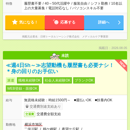
履歴書不要
/
40～50代活躍中
/
服装自由
/
シフト勤務
/
10名以
特徴
上の大量募集
/
電話対応なし
/
パソコンスキル不要
気になる！
応募する
詳細へ
掲載元企業名
日研トータルソーシング株式会社 メディカルケア事業部
掲載日：2026.08.05
未読
NEW
≪週4日5h～≫志望動機も履歴書も必要ナシ！
＊身の回りのお手伝い
派遣
職種未経験OK
社会人未経験OK
ブランクOK
WEB登録・面接OK
無資格未経験：時給1500円～ ■週払いOK ■扶養内OK
給与
交通費別途支給あり
交通費全額支給
交通費
横浜市旭区
勤務地
二俣川駅
/
鶴ケ峰駅
/
希望ケ丘駅
/
…