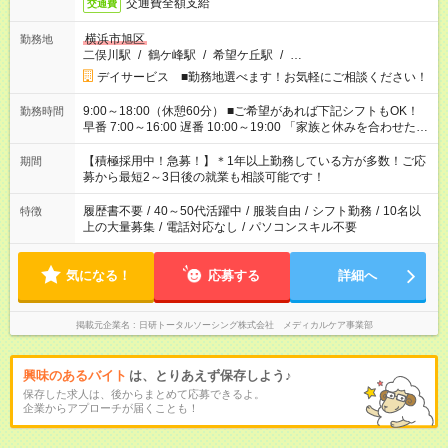
交通費全額支給
交通費
横浜市旭区
勤務地
二俣川駅
/
鶴ケ峰駅
/
希望ケ丘駅
/
…
デイサービス ■勤務地選べます！お気軽にご相談ください！
9:00～18:00（休憩60分） ■ご希望があれば下記シフトもOK！
勤務時間
早番 7:00～16:00 遅番 10:00～19:00 「家族と休みを合わせた
い」 「余裕を持って夕飯の準備がしたい」 「できれば残業はし
たくない」 など、ご希望を教えてくださいね。 ※Wワーク希望
【積極採用中！急募！】＊1年以上勤務している方が多数！ご応
期間
の方へ 今ご覧のお仕事で希望する勤務時間と、もう1つのお仕事
募から最短2～3日後の就業も相談可能です！
の勤務時間。 合計で週40時間を超える場合は応募できません。
履歴書不要
/
40～50代活躍中
/
服装自由
/
シフト勤務
/
10名以
特徴
上の大量募集
/
電話対応なし
/
パソコンスキル不要
気になる！
応募する
詳細へ
掲載元企業名
日研トータルソーシング株式会社 メディカルケア事業部
興味のあるバイト
は、とりあえず保存しよう♪
保存した求人は、後からまとめて応募できるよ。
企業からアプローチが届くことも！