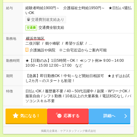
経験者時給1900円～ 介護福祉士時給1950円～ ★日払い/週払
給与
いOK
交通費別途支給あり
交通費全額支給
交通費
横浜市旭区
勤務地
二俣川駅
/
鶴ケ峰駅
/
希望ケ丘駅
/
…
介護施設や病院 ※ご自宅近辺からご案内可能
★【日勤のみ】1日5時間～OK！ ≪シフト例≫ 9:00～14:00
勤務時間
10:00～15:00 12:00～17:00 など
【急募】即日勤務OK！中旬～など開始日相談可 ★まずはお試
期間
し2カ月～のスタートも歓迎！
日払いOK
/
履歴書不要
/
40～50代活躍中
/
副業・WワークOK
/
特徴
服装自由
/
シフト勤務
/
10名以上の大量募集
/
電話対応なし
/
パ
ソコンスキル不要
気になる！
応募する
詳細へ
掲載元企業名
ケアスタッフィング株式会社