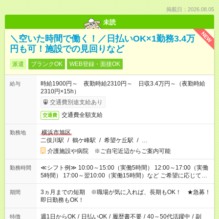
掲載日：2026.08.05
未読
NEW
＼空いた時間で働く！／日払いOK×1勤務3.4万
円も可！施設での見回りなど
派遣
ブランクOK
WEB登録・面接OK
時給1900円～ 夜勤時給2310円～ 日収3.4万円～（夜勤時給
給与
2310円×15h）
交通費別途支給あり
交通費全額支給
交通費
横浜市旭区
勤務地
二俣川駅
/
鶴ケ峰駅
/
希望ケ丘駅
/
…
介護施設や病院 ※ご自宅近辺からご案内可能
≪シフト例≫ 10:00～15:00（実働5時間） 12:00～17:00（実働
勤務時間
5時間） 17:00～翌10:00（実働15時間）など ご希望に応じて、
働く時間は調整できます！ お気軽に担当へ相談ください！
3ヵ月までの短期 ※職場が気に入れば、長期もOK！ ★急募！
期間
即日勤務もOK！
週1日からOK
/
日払いOK
/
履歴書不要
/
40～50代活躍中
/
副
特徴