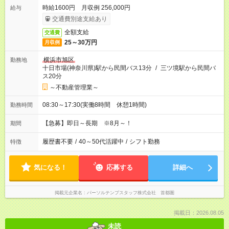
時給1600円 月収例 256,000円
給与
交通費別途支給あり
全額支給
交通費
25～30万円
月収例
横浜市旭区
勤務地
十日市場(神奈川県)駅から民間バス13分
/
三ツ境駅から民間バ
ス20分
～不動産管理業～
08:30～17:30(実働8時間 休憩1時間)
勤務時間
【急募】即日～長期 ※8月～！
期間
履歴書不要
/
40～50代活躍中
/
シフト勤務
特徴
気になる！
応募する
詳細へ
掲載元企業名
パーソルテンプスタッフ株式会社 首都圏
掲載日：2026.08.05
未読