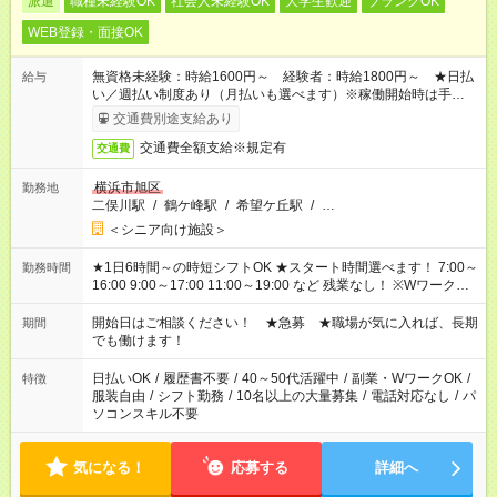
派遣
職種未経験OK
社会人未経験OK
大学生歓迎
ブランクOK
WEB登録・面接OK
無資格未経験：時給1600円～ 経験者：時給1800円～ ★日払
給与
い／週払い制度あり（月払いも選べます）※稼働開始時は手続き
完了次第のお支払いとなります。
交通費別途支給あり
交通費全額支給※規定有
交通費
横浜市旭区
勤務地
二俣川駅
/
鶴ケ峰駅
/
希望ケ丘駅
/
…
＜シニア向け施設＞
★1日6時間～の時短シフトOK ★スタート時間選べます！ 7:00～
勤務時間
16:00 9:00～17:00 11:00～19:00 など 残業なし！ ※Wワークの
場合、他のお仕事と合わせ週40時間超の就業はご案内できませ
ん ※法令に基づき、週20時間以上勤務は社会保険への加入対象
開始日はご相談ください！ ★急募 ★職場が気に入れば、長期
期間
となります ※労働者派遣法（日雇い派遣の原則禁止）により、
でも働けます！
短時間・短期間の就業はご案内が難しい場合があります
日払いOK
/
履歴書不要
/
40～50代活躍中
/
副業・WワークOK
/
特徴
服装自由
/
シフト勤務
/
10名以上の大量募集
/
電話対応なし
/
パ
ソコンスキル不要
気になる！
応募する
詳細へ