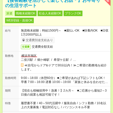
【接客経験を活かして楽しくお話＊】お年寄り
の生活サポート
派遣
職種未経験OK
社会人未経験OK
ブランクOK
WEB登録・面接OK
無資格未経験：時給1500円～ ■週払いOK ■扶養内OK ■日収
給与
1万2000円以上
交通費別途支給あり
交通費全額支給
交通費
横浜市旭区
勤務地
二俣川駅
/
鶴ケ峰駅
/
希望ケ丘駅
/
…
≪自宅からドアtoドアで30分以内！≫ご希望の勤務地を紹介
します。
9:00～18:00（休憩60分） ■ご希望があれば下記シフトもOK！
勤務時間
早番 7:00～16:00 遅番 10:00～19:00 「家族と休みを合わせた
い」 「余裕を持って夕飯の準備がしたい」 「できれば残業はし
たくない」 など、ご希望を教えてくださいね。 ※Wワーク希望
【現在も積極採用中！急募！】2カ月～ ■ご応募から最短2～3
期間
の方へ 今ご覧のお仕事で希望する勤務時間と、もう1つのお仕事
日後の就業も相談可能です！
の勤務時間。 合計で週40時間を超える場合は応募できません。
履歴書不要
/
40～50代活躍中
/
服装自由
/
シフト勤務
/
10名以
特徴
上の大量募集
/
電話対応なし
/
パソコンスキル不要