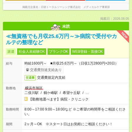
掲載元企業名
日研トータルソーシング株式会社 メディカルケア事業部
掲載日：2026.08.05
未読
NEW
≪無資格でも月収25.6万円～≫病院で受付やカ
ルテの整理など
派遣
社会人未経験OK
ブランクOK
WEB登録・面接OK
時給1600円～ ■月収25.6万円～（日収1万2800円×20日）
給与
交通費別途支給あり
交通費規定内支給
交通費
横浜市旭区
勤務地
二俣川駅
/
鶴ケ峰駅
/
希望ケ丘駅
/
…
【勤務地選べます】病院・クリニック
8:00～17:00 9:00～18:00など ※ご希望の時間帯をご相談くださ
勤務時間
い。
2ヶ月～OK ※スタート日はお気軽にご相談ください！
期間