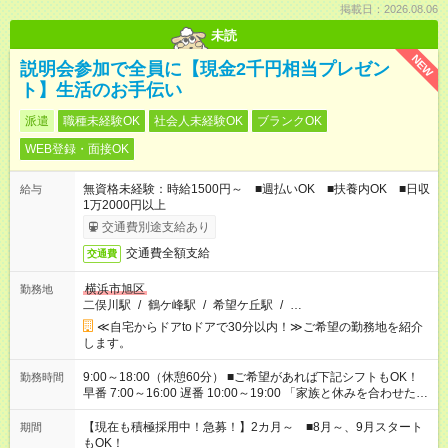
掲載日：2026.08.06
未読
NEW
説明会参加で全員に【現金2千円相当プレゼン
ト】生活のお手伝い
派遣
職種未経験OK
社会人未経験OK
ブランクOK
WEB登録・面接OK
無資格未経験：時給1500円～ ■週払いOK ■扶養内OK ■日収
給与
1万2000円以上
交通費別途支給あり
交通費全額支給
交通費
横浜市旭区
勤務地
二俣川駅
/
鶴ケ峰駅
/
希望ケ丘駅
/
…
≪自宅からドアtoドアで30分以内！≫ご希望の勤務地を紹介
します。
9:00～18:00（休憩60分） ■ご希望があれば下記シフトもOK！
勤務時間
早番 7:00～16:00 遅番 10:00～19:00 「家族と休みを合わせた
い」 「余裕を持って夕飯の準備がしたい」 「できれば残業はし
たくない」 など、ご希望を教えてくださいね。 ※Wワーク希望
【現在も積極採用中！急募！】2カ月～ ■8月～、9月スタート
期間
の方へ 今ご覧のお仕事で希望する勤務時間と、もう1つのお仕事
もOK！