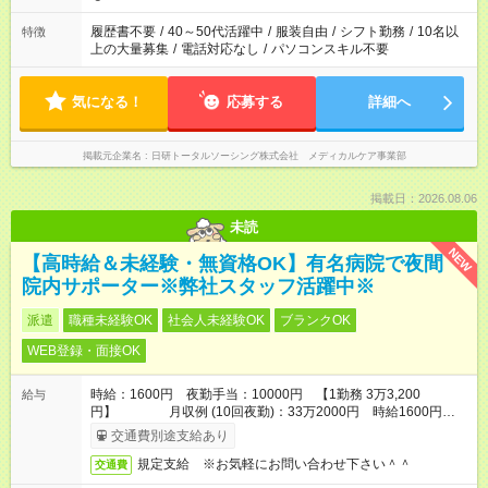
の勤務時間。 合計で週40時間を超える場合は応募できません。
履歴書不要
/
40～50代活躍中
/
服装自由
/
シフト勤務
/
10名以
特徴
上の大量募集
/
電話対応なし
/
パソコンスキル不要
気になる！
応募する
詳細へ
掲載元企業名
日研トータルソーシング株式会社 メディカルケア事業部
掲載日：2026.08.06
未読
NEW
【高時給＆未経験・無資格OK】有名病院で夜間
院内サポーター※弊社スタッフ活躍中※
派遣
職種未経験OK
社会人未経験OK
ブランクOK
WEB登録・面接OK
時給：1600円 夜勤手当：10000円 【1勤務 3万3,200
給与
円】 月収例 (10回夜勤)：33万2000円 時給1600円
×14.5時間＋夜勤手当10000円×夜勤10回】
交通費別途支給あり
規定支給 ※お気軽にお問い合わせ下さい＾＾
交通費