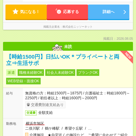
気になる！
応募する
詳細へ
掲載元企業名
株式会社ニッソーネット
掲載日：2026.08.05
未読
NEW
【時給1500円】日払いOK＊プライベートと両
立⇒生活サポ
派遣
職種未経験OK
社会人未経験OK
ブランクOK
WEB登録・面接OK
無資格の方：時給1500円～1875円 / 介護福祉士：時給1800円～
給与
2250円 / 初任者以上：時給1600円～2000円
交通費別途支給あり
全額支給
交通費
横浜市旭区
勤務地
二俣川駅
/
鶴ケ峰駅
/
希望ケ丘駅
/
…
介護施設 ★自宅近くの施設など、ご希望に合わせてご紹介