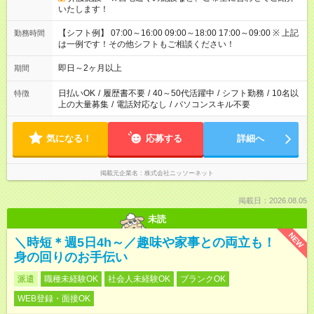
いたします！
【シフト例】 07:00～16:00 09:00～18:00 17:00～09:00 ※ 上記
勤務時間
は一例です！その他シフトもご相談ください！
即日～2ヶ月以上
期間
日払いOK
/
履歴書不要
/
40～50代活躍中
/
シフト勤務
/
10名以
特徴
上の大量募集
/
電話対応なし
/
パソコンスキル不要
気になる！
応募する
詳細へ
掲載元企業名
株式会社ニッソーネット
掲載日：2026.08.05
未読
NEW
＼時短＊週5日4h～／趣味や家事との両立も！
身の回りのお手伝い
派遣
職種未経験OK
社会人未経験OK
ブランクOK
WEB登録・面接OK