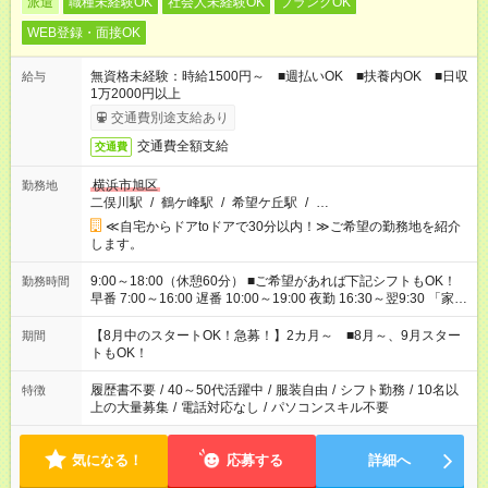
派遣
職種未経験OK
社会人未経験OK
ブランクOK
WEB登録・面接OK
無資格未経験：時給1500円～ ■週払いOK ■扶養内OK ■日収
給与
1万2000円以上
交通費別途支給あり
交通費全額支給
交通費
横浜市旭区
勤務地
二俣川駅
/
鶴ケ峰駅
/
希望ケ丘駅
/
…
≪自宅からドアtoドアで30分以内！≫ご希望の勤務地を紹介
します。
9:00～18:00（休憩60分） ■ご希望があれば下記シフトもOK！
勤務時間
早番 7:00～16:00 遅番 10:00～19:00 夜勤 16:30～翌9:30 「家族
と休みを合わせたい」 「余裕を持って夕飯の準備がしたい」
「できれば残業はしたくない」 など、ご希望を教えてください
【8月中のスタートOK！急募！】2カ月～ ■8月～、9月スター
期間
ね。 ※Wワーク希望の方へ 今ご覧のお仕事で希望する勤務時間
トもOK！
と、もう1つのお仕事の勤務時間。 合計で週40時間を超える場
合は応募できません。
履歴書不要
/
40～50代活躍中
/
服装自由
/
シフト勤務
/
10名以
特徴
上の大量募集
/
電話対応なし
/
パソコンスキル不要
気になる！
応募する
詳細へ