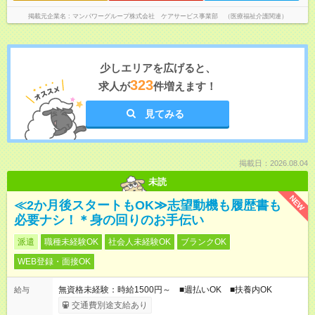
掲載元企業名
マンパワーグループ株式会社 ケアサービス事業部 （医療福祉介護関連）
少しエリアを広げると、
323
求人が
件増えます！
見てみる
掲載日：2026.08.04
未読
NEW
≪2か月後スタートもOK≫志望動機も履歴書も
必要ナシ！＊身の回りのお手伝い
派遣
職種未経験OK
社会人未経験OK
ブランクOK
WEB登録・面接OK
無資格未経験：時給1500円～ ■週払いOK ■扶養内OK
給与
交通費別途支給あり