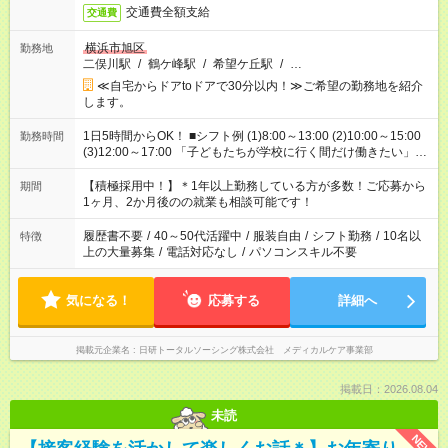
交通費全額支給
交通費
横浜市旭区
勤務地
二俣川駅
/
鶴ケ峰駅
/
希望ケ丘駅
/
…
≪自宅からドアtoドアで30分以内！≫ご希望の勤務地を紹介
します。
1日5時間からOK！ ■シフト例 (1)8:00～13:00 (2)10:00～15:00
勤務時間
(3)12:00～17:00 「子どもたちが学校に行く間だけ働きたい」
「余裕を持って夕飯の準備がしたい」 「午前中は働いて、午後
はプライベートの時間にしたい」 など、ご希望を教えてくださ
【積極採用中！】＊1年以上勤務している方が多数！ご応募から
期間
いね。 ※Wワーク希望の方へ 今ご覧のお仕事で希望する勤務時
1ヶ月、2か月後のの就業も相談可能です！
間と、もう1つのお仕事の勤務時間。 合計で週40時間を超える
場合は応募できません。
履歴書不要
/
40～50代活躍中
/
服装自由
/
シフト勤務
/
10名以
特徴
上の大量募集
/
電話対応なし
/
パソコンスキル不要
気になる！
応募する
詳細へ
掲載元企業名
日研トータルソーシング株式会社 メディカルケア事業部
掲載日：2026.08.04
未読
NEW