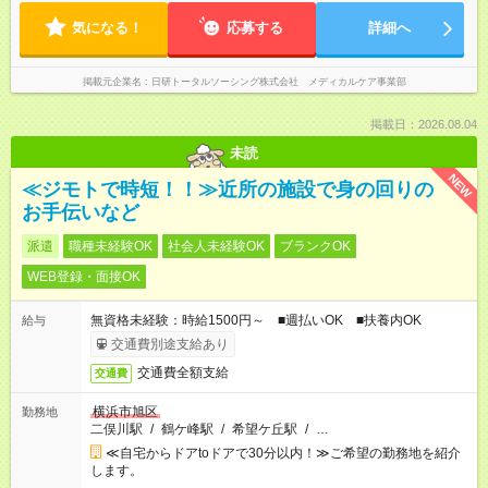
気になる！
応募する
詳細へ
掲載元企業名
日研トータルソーシング株式会社 メディカルケア事業部
掲載日：2026.08.04
未読
NEW
≪ジモトで時短！！≫近所の施設で身の回りの
お手伝いなど
派遣
職種未経験OK
社会人未経験OK
ブランクOK
WEB登録・面接OK
無資格未経験：時給1500円～ ■週払いOK ■扶養内OK
給与
交通費別途支給あり
交通費全額支給
交通費
横浜市旭区
勤務地
二俣川駅
/
鶴ケ峰駅
/
希望ケ丘駅
/
…
≪自宅からドアtoドアで30分以内！≫ご希望の勤務地を紹介
します。