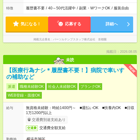
履歴書不要
/
40～50代活躍中
/
副業・WワークOK
/
服装自由
特徴
気になる！
応募する
詳細へ
掲載元企業名
パーソルテンプスタッフ株式会社 首都圏
掲載日：2026.08.05
未読
NEW
【医療行為ナシ＊履歴書不要！】病院で車いす
の補助など
派遣
職種未経験OK
社会人未経験OK
ブランクOK
WEB登録・面接OK
無資格未経験：時給1400円～ ■週払いOK ■扶養内OK ■日収
給与
1万1200円以上
交通費別途支給あり
交通費全額支給
交通費
横浜市旭区
勤務地