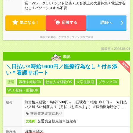
業・WワークOK
/
シフト勤務
/
10名以上の大量募集
/
電話対応
なし
/
パソコンスキル不要
気になる！
応募する
詳細へ
掲載元企業名
ケアスタッフィング株式会社
掲載日：2026.08.04
未読
NEW
＼日払い×時給1600円／医療行為なし＊付き添
い＊看護サポート
派遣
職種未経験OK
社会人未経験OK
大学生歓迎
ブランクOK
WEB登録・面接OK
無資格未経験：時給1600円～ 経験者：時給1800円～ ★日払
給与
い／週払い制度あり（月払いも選べます）※稼働開始時は手続き
完了次第のお支払いとなります。
交通費別途支給あり
交通費全額支給※規定有
交通費
横浜市旭区
勤務地