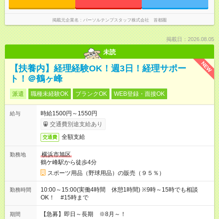
掲載元企業名
パーソルテンプスタッフ株式会社 首都圏
掲載日：2026.08.05
未読
NEW
【扶養内】経理経験OK！週3日！経理サポー
ト！＠鶴ヶ峰
派遣
職種未経験OK
ブランクOK
WEB登録・面接OK
時給1500円～1550円
給与
交通費別途支給あり
全額支給
交通費
横浜市旭区
勤務地
鶴ケ峰駅から徒歩4分
スポーツ用品（野球用品）の販売（９５％）
10:00～15:00(実働4時間 休憩1時間) ※9時～15時でも相談
勤務時間
OK！ #15時まで
【急募】即日～長期 ※8月～！
期間