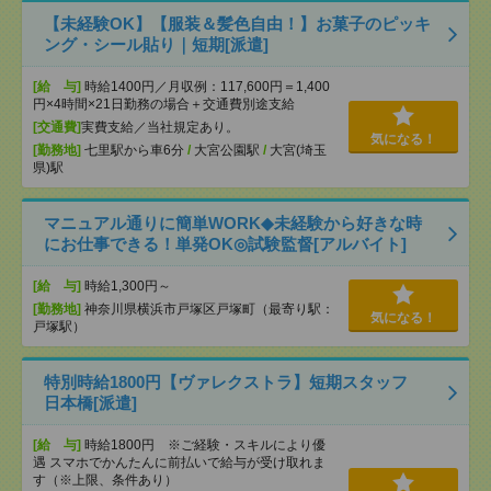
【未経験OK】【服装＆髪色自由！】お菓子のピッキ
ング・シール貼り｜短期[派遣]
[給 与]
時給1400円／月収例：117,600円＝1,400
円×4時間×21日勤務の場合＋交通費別途支給
[交通費]
実費支給／当社規定あり。
気になる！
[勤務地]
七里駅から車6分
/
大宮公園駅
/
大宮(埼玉
県)駅
マニュアル通りに簡単WORK◆未経験から好きな時
にお仕事できる！単発OK◎試験監督[アルバイト]
[給 与]
時給1,300円～
[勤務地]
神奈川県横浜市戸塚区戸塚町（最寄り駅：
気になる！
戸塚駅）
特別時給1800円【ヴァレクストラ】短期スタッフ
日本橋[派遣]
[給 与]
時給1800円 ※ご経験・スキルにより優
遇 スマホでかんたんに前払いで給与が受け取れま
す（※上限、条件あり）