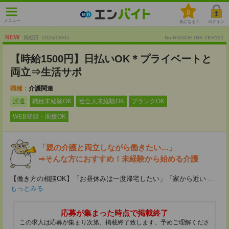
0
メニュー
気になる！
ログイン
NEW
掲載日 :2026
/
08
/
05
No.NISSOETRK-2KR191
【時給1500円】日払いOK＊プライベートと
両立⇒生活サポ
職種：
介護関連
派遣
職種未経験OK
社会人未経験OK
ブランクOK
WEB登録・面接OK
「親の介護と両立しながら働きたい…」
⇒そんな方におすすめ！未経験から始める介護
【働き方の相談OK】「お昼休みは一度帰宅したい」「家から近い
...
もっとみる
応募が集まった時点で掲載終了
この求人は応募が集まり次第、掲載終了致します。予めご理解くださ