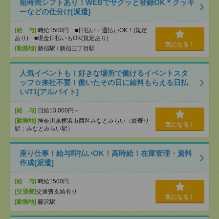
短時間シフトあり！WEBでサクッと登録OK＊クッキ
ーなどの仕分け[派遣]
[給 与]
時給1500円 ■日払い・週払いOK！(規定
あり) ■現金日払いもOK(規定あり)
気になる！
[勤務地]
新宿駅
/
新宿三丁目駅
人気イベントも！好きな場所で働けるイベントスタ
ッフ☆来社不要！働いたその日に給料もらえる日払
い/T1[アルバイト]
[給 与]
日給13,000円～
[勤務地]
神奈川県横浜市西区みなとみらい（最寄り
気になる！
駅：みなとみらい駅）
座り仕事！給与即払いOK！高時給！在庫管理・資料
作成[派遣]
[給 与]
時給1500円
[交通費]
交通費支給有り
気になる！
[勤務地]
藤沢駅