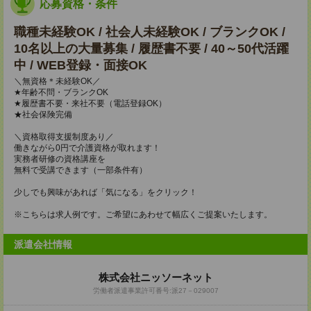
応募資格・条件
職種未経験OK / 社会人未経験OK / ブランクOK /
10名以上の大量募集 / 履歴書不要 / 40～50代活躍
中 / WEB登録・面接OK
＼無資格＊未経験OK／
★年齢不問・ブランクOK
★履歴書不要・来社不要（電話登録OK）
★社会保険完備
＼資格取得支援制度あり／
働きながら0円で介護資格が取れます！
実務者研修の資格講座を
無料で受講できます（一部条件有）
少しでも興味があれば「気になる」をクリック！
※こちらは求人例です。ご希望にあわせて幅広くご提案いたします。
派遣会社情報
株式会社ニッソーネット
労働者派遣事業許可番号:派27－029007