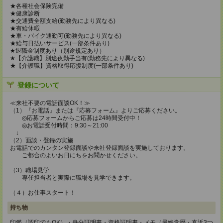
★各種社会保険完備
★健康診断
★交通費全額支給(勤務先により異なる)
★有給休暇
★車・バイク通勤可(勤務先により異なる)
★給与日払いサービス(一部条件あり)
★退職金制度あり（別途規定あり）
★【介護職】別途夜勤手当有(勤務先により異なる)
★【介護職】資格取得応援制度(一部条件あり)
登録について
≪来社不要の電話面談OK！≫
（1）『お電話』または『応募フォーム』よりご応募ください。
◎応募フォームからご応募は24時間受付中！
◎お電話受付時間：9:30～21:00
↓
（2）面談・登録の実施
お電話でのカンタン登録面談や来社登録面談を実施しております。
ご都合のよいお日にちをお聞かせください。
（3）職場見学
専任担当者と実際に職場を見学できます。
（４）お仕事スタート！
持ち物
印鑑（認印でもOK）・身分証明書・資格証明書・メモ（最終学歴・直近3つ