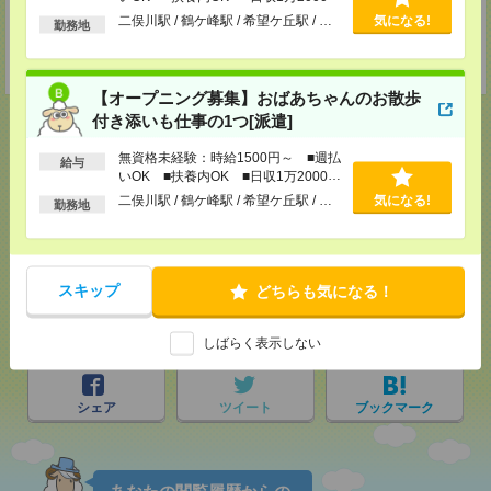
TEL：0120-921-871
以上
二俣川駅 / 鶴ケ峰駅 / 希望ケ丘駅 / …
気になる!
勤務地
MAIL：
worker@nissonet.co.jp
担当：採用担当者
受付可能日時：9:30-19:00 ※電話受付時間⇒9:30-21:00
【オープニング募集】おばあちゃんのお散歩
付き添いも仕事の1つ[派遣]
無資格未経験：時給1500円～ ■週払
給与
いOK ■扶養内OK ■日収1万2000円
応募ページへ
以上
二俣川駅 / 鶴ケ峰駅 / 希望ケ丘駅 / …
気になる!
勤務地
気になる！
スキップ
どちらも気になる！
メール
LINE
で送る
で送る
しばらく表示しない
シェア
ツイート
ブックマーク