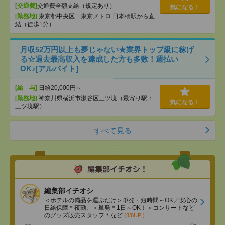
[交通費]
交通費全額支給（規定あり）
気になる！
[勤務地]
東京都中央区 東京メトロ 日本橋駅から直
結（徒歩1分）
月収52万円以上も夢じゃない★業界トップ級に稼げ
る☆過去最高収入を達成した方も多数！週払い
OK♪[アルバイト]
[給 与]
日給20,000円～
[勤務地]
神奈川県横浜市瀬谷区三ツ境（最寄り駅：
気になる！
三ツ境駅）
すべて見る
編集部イチオシ
＜ホテルの備品を運ぶだけ＞単発・短時間～OK／安心の
日給保障＊夜勤、＜単発＊1日～OK！＞コンサートなど
のグッズ販売スタッフ＊など
(8/6UP!)