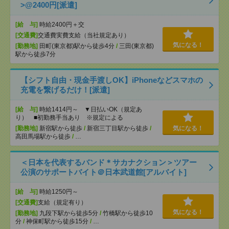
>@2400円[派遣]
[給 与]
時給2400円＋交
[交通費]
交通費実費支給（当社規定あり）
気になる！
[勤務地]
田町(東京都)駅から徒歩4分
/
三田(東京都)
駅から徒歩7分
【シフト自由・現金手渡しOK】iPhoneなどスマホの
充電を繋げるだけ！[派遣]
[給 与]
時給1414円～ ▼日払いOK（規定あ
り） ■初勤務手当あり ※規定による
[勤務地]
新宿駅から徒歩
/
新宿三丁目駅から徒歩
/
気になる！
高田馬場駅から徒歩
/
…
＜日本を代表するバンド＊サカナクション＞ツアー
公演のサポートバイト＠日本武道館[アルバイト]
[給 与]
時給1250円～
[交通費]
支給（規定有り）
気になる！
[勤務地]
九段下駅から徒歩5分
/
竹橋駅から徒歩10
分
/
神保町駅から徒歩15分
/
…