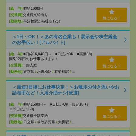
[給 与]
時給1600円
[交通費]
交通費支給有り
気になる！
[勤務地]
平沼橋駅から徒歩12分
＜1日～OK！＞あの有名企業も！展示会や株主総会
のお手伝い！[アルバイト]
[給 与]
■日給16,840円～ ■日払いOK ■実働3時
間5,120円のお仕事あります！
[交通費]
一部支給
気になる！
[勤務地]
東京駅
/
水道橋駅
/
有楽町駅
/
…
＜最短3日後にお仕事決定！＞お散歩の付き添いやお
話相手など！入浴介助ナシ[派遣]
[給 与]
時給1500円～ ■日払いOK（規定あり）
※即日払い不可
[交通費]
交通費全額支給
気になる！
[勤務地]
日立駅
/
常陸多賀駅
/
大甕駅
/
…