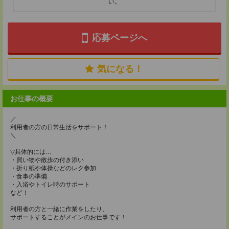
い。
応募ページへ
気になる！
お仕事の概要
／
利用者の方の日常生活をサポート！
＼
▽具体的には…
・買い物や散歩の付き添い
・折り紙や体操などのレク参加
・食事の準備
・入浴やトイレ時のサポート
など！
利用者の方と一緒に作業をしたり、
サポートすることがメインのお仕事です！