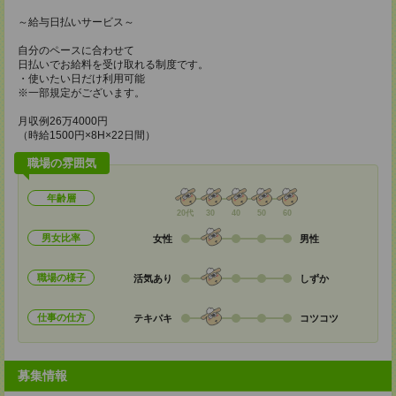
～給与日払いサービス～
自分のペースに合わせて
日払いでお給料を受け取れる制度です。
・使いたい日だけ利用可能
※一部規定がございます。
月収例26万4000円
（時給1500円×8H×22日間）
職場の雰囲気
年齢層
20代
30
40
50
60
男女比率
女性
男性
職場の様子
活気あり
しずか
仕事の仕方
テキパキ
コツコツ
募集情報