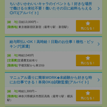
ちいさいかわいいキャラのイベントも！好きな場所
で働ける☆来社不要！働いたその日に給料もらえる
◎/T1[アルバイト]
[給 与]
日給13,000円～
[勤務地]
東京都新宿区新宿（最寄り駅：新宿駅）
気になる！
給与即払いOK！高時給！日勤のお仕事！梱包・ピッ
キング[派遣]
[給 与]
時給1340円
[交通費]
交通費支給有り
気になる！
[勤務地]
宇都宮駅から車10分
マニュアル通りに簡単WORK◆未経験から好きな時
にお仕事できる！単発OK◎試験監督[アルバイト]
[給 与]
時給1,300円～
[勤務地]
神奈川県横浜市西区高島（最寄り駅：横浜
気になる！
駅）