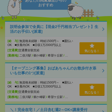
あなたの閲覧履歴からの
おすすめ
説明会参加で全員に【現金2千円相当プレゼント】生
活のお手伝い[派遣]
[給 与]
無資格未経験：時給1500円～ ■週払い
OK ■扶養内OK ■日収1万2000円以上
[交通費]
交通費全額支給
気になる！
[勤務地]
二俣川駅
/
鶴ケ峰駅
/
希望ケ丘駅
/
…
【オープニング募集】おばあちゃんのお散歩付き添
いも仕事の1つ[派遣]
[給 与]
無資格未経験：時給1500円～ ■週払い
OK ■扶養内OK ■日収1万2000円以上
[交通費]
交通費全額支給
気になる！
[勤務地]
二俣川駅
/
鶴ケ峰駅
/
希望ケ丘駅
/
…
＼！完全在宅！／土日含む週2～OK<講座受付