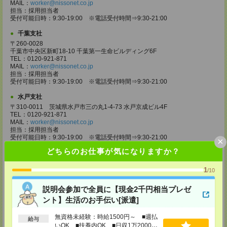
MAIL：
worker@nissonet.co.jp
担当：採用担当者
受付可能日時：9:30-19:00 ※電話受付時間⇒9:30-21:00
千葉支社
〒260-0028
千葉市中央区新町18-10 千葉第一生命ビルディング6F
TEL：0120-921-871
MAIL：
worker@nissonet.co.jp
担当：採用担当者
受付可能日時：9:30-19:00 ※電話受付時間⇒9:30-21:00
水戸支社
〒310-0011 茨城県水戸市三の丸1-4-73 水戸京成ビル4F
TEL：0120-921-871
MAIL：
worker@nissonet.co.jp
担当：採用担当者
受付可能日時：9:30-19:00 ※電話受付時間⇒9:30-21:00
×
どちらのお仕事が気になりますか？
宇都宮支社
〒320-0811 栃木県宇都宮市大通り1-2-11 フコク生命ビル4F
1
TEL：0120-921-871
/10
MAIL：
worker@nissonet.co.jp
担当：採用担当者
説明会参加で全員に【現金2千円相当プレゼ
受付可能日時：9:30-19:00 ※電話受付時間⇒9:30-21:00
ント】生活のお手伝い[派遣]
高崎支社
無資格未経験：時給1500円～ ■週払
埼玉県さいたま市大宮区仲町2-23-2 大宮仲町センタービル3F（さいたま
給与
いOK ■扶養内OK ■日収1万2000円
支社内）