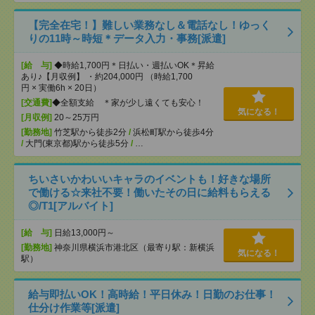
【完全在宅！】難しい業務なし＆電話なし！ゆっく
りの11時～時短＊データ入力・事務[派遣]
[給 与]
◆時給1,700円＊日払い・週払いOK＊昇給
あり♪【月収例】 ・約204,000円 （時給1,700
円 × 実働6h × 20日）
[交通費]
◆全額支給 ＊家が少し遠くても安心！
気になる！
[月収例]
20～25万円
[勤務地]
竹芝駅から徒歩2分
/
浜松町駅から徒歩4分
/
大門(東京都)駅から徒歩5分
/
…
ちいさいかわいいキャラのイベントも！好きな場所
で働ける☆来社不要！働いたその日に給料もらえる
◎/T1[アルバイト]
[給 与]
日給13,000円～
[勤務地]
神奈川県横浜市港北区（最寄り駅：新横浜
気になる！
駅）
給与即払いOK！高時給！平日休み！日勤のお仕事！
仕分け作業等[派遣]