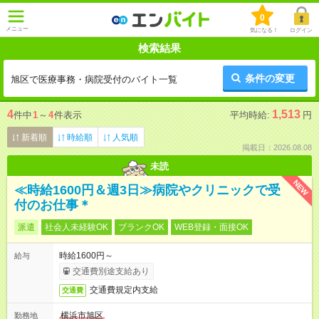
0
メニュー
気になる！
ログイン
検索結果
条件の変更
旭区で医療事務・病院受付のバイト一覧
4
1,513
件中
1
～
4
件表示
平均時給:
円
新着順
時給順
人気順
掲載日：2026.08.08
未読
NEW
≪時給1600円＆週3日≫病院やクリニックで受
付のお仕事＊
派遣
社会人未経験OK
ブランクOK
WEB登録・面接OK
時給1600円～
給与
交通費別途支給あり
交通費規定内支給
交通費
横浜市旭区
勤務地