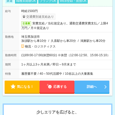
派遣
職種未経験OK
ブランクOK
WEB登録・面接OK
時給1500円
給与
交通費別途支給あり
実費支給／当社規定あり。通勤交通費実費支払／上限4
交通費
万円／月※規定あり
埼玉県加須市
勤務地
加須駅から車10分
/
久喜駅から車20分
/
鴻巣駅から車20分
物流・ロジスティクス
(1)09:00-17:00(休憩60分) ※休憩（12:00-12:50、15:00-15:10）
勤務時間
1ヶ月以上3ヶ月未満／即日～9月末まで
期間
履歴書不要
/
40～50代活躍中
/
10名以上の大量募集
特徴
気になる！
応募する
詳細へ
少しエリアを広げると、