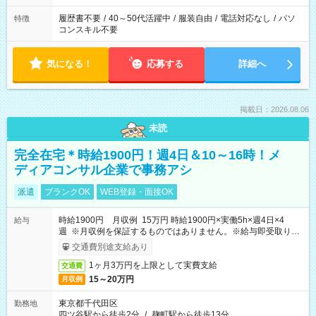
履歴書不要
/
40～50代活躍中
/
服装自由
/
電話対応なし
/
パソ
特徴
コンスキル不要
気になる！
応募する
詳細へ
掲載日：2026.08.06
未読
完全在宅＊時給1900円！週4日＆10～16時！メ
ディアコンサル企業で事務アシ
派遣
ブランクOK
WEB登録・面接OK
時給1900円 月収例 15万円 時給1900円×実働5h×週4日×4
給与
週 ※月収例を保証するものではありません。※給与即受取りサ
ービス利用可（利用条件有）
交通費別途支給あり
1ヶ月3万円を上限として実費支給
交通費
15～20万円
月収例
東京都千代田区
勤務地
四ツ谷駅から徒歩2分
/
麹町駅から徒歩13分