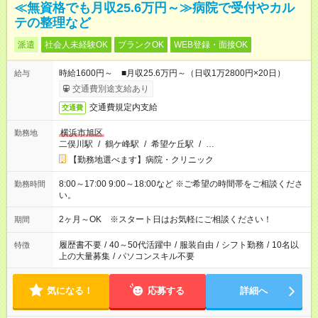
≪無資格でも月収25.6万円～≫病院で受付やカル
テの整理など
派遣
社会人未経験OK
ブランクOK
WEB登録・面接OK
時給1600円～ ■月収25.6万円～（日収1万2800円×20日）
給与
交通費別途支給あり
交通費規定内支給
交通費
横浜市旭区
勤務地
二俣川駅
/
鶴ケ峰駅
/
希望ケ丘駅
/
…
【勤務地選べます】病院・クリニック
8:00～17:00 9:00～18:00など ※ご希望の時間帯をご相談くださ
勤務時間
い。
2ヶ月～OK ※スタート日はお気軽にご相談ください！
期間
履歴書不要
/
40～50代活躍中
/
服装自由
/
シフト勤務
/
10名以
特徴
上の大量募集
/
パソコンスキル不要
気になる！
応募する
詳細へ