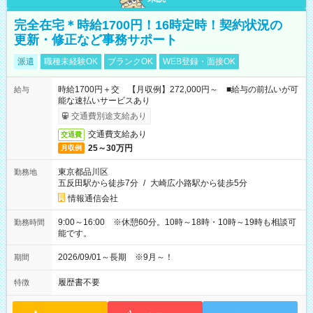
完全在宅＊時給1700円！16時定時！契約状況の
更新・修正など事務サポート
派遣
職種未経験OK
ブランクOK
WEB登録・面接OK
時給1700円＋交 【月収例】272,000円～ ■給与の前払いが可
給与
能な速払いサービスあり
交通費別途支給あり
交通費支給あり
交通費
25～30万円
月収例
東京都品川区
勤務地
五反田駅から徒歩7分
/
大崎広小路駅から徒歩5分
情報通信会社
9:00～16:00 ※休憩60分。10時～18時・10時～19時も相談可
勤務時間
能です。
2026/09/01～長期 ※9月～！
期間
履歴書不要
特徴