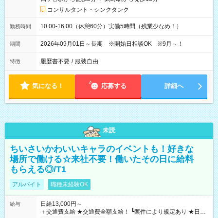
コンサルタント・シンクタンク
10:00-16:00（休憩60分）実働5時間（残業少なめ！）
勤務時間
2026年09月01日～長期 ※開始日相談OK ※9月～！
期間
履歴書不要
/
服装自由
特徴
気になる！
応募する
詳細へ
未読
ちいさいかわいいキャラのイベントも！好きな
場所で働ける☆来社不要！働いたその日に給料
もらえる◎/T1
アルバイト
職種未経験OK
日給13,000円～
給与
＋交通費支給 ★交通費全額支給！ ┗案件により規定あり ★日払