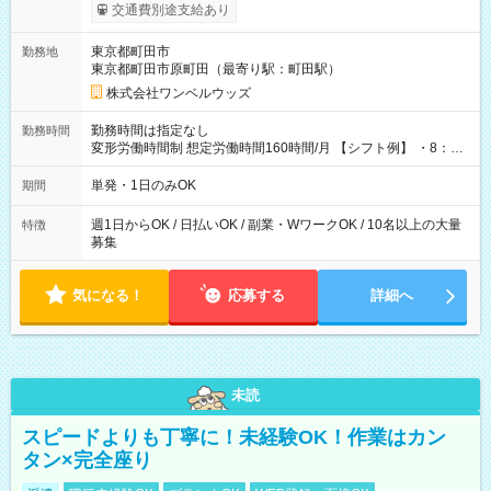
いOK！（規定あり） ┗働いたその日に現金GET♪ お仕事後はコ
交通費別途支給あり
ンビニATMから 日払い分を引き落とせます！ 【試用期間】試
用期間なし
東京都町田市
勤務地
東京都町田市原町田（最寄り駅：町田駅）
株式会社ワンベルウッズ
勤務時間は指定なし
勤務時間
変形労働時間制 想定労働時間160時間/月 【シフト例】 ・8：00
～21：00
単発・1日のみOK
期間
週1日からOK / 日払いOK / 副業・WワークOK / 10名以上の大量
特徴
募集
気になる！
応募する
詳細へ
未読
スピードよりも丁寧に！未経験OK！作業はカン
タン×完全座り