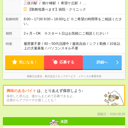
二俣川駅
/
鶴ケ峰駅
/
希望ケ丘駅
/
…
【勤務地選べます】病院・クリニック
8:00～17:00 9:00～18:00など ※ご希望の時間帯をご相談くださ
勤務時間
い。
2ヶ月～OK ※スタート日はお気軽にご相談ください！
期間
履歴書不要
/
40～50代活躍中
/
服装自由
/
シフト勤務
/
10名以
特徴
上の大量募集
/
パソコンスキル不要
気になる！
応募する
詳細へ
掲載元企業名
株式会社スタッフサービス メディカル事業本部
興味のあるバイト
は、とりあえず保存しよう♪
保存した求人は、後からまとめて応募できるよ。
企業からアプローチが届くことも！
掲載日：2026.08.05
未読