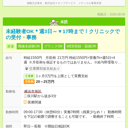
掲載元企業名
株式会社スタッフサービス メディカル事業本部
掲載日：2026.08.05
未読
未経験者OK＊週3日～▼17時まで！クリニックで
の受付・事務
派遣
職種未経験OK
ブランクOK
WEB登録・面接OK
時給1550円 月収例 21万円 時給1550円×実働7h×週5日×4
給与
週 ※月収例を保証するものではありません。※給与即受取りサ
ービス利用可（利用条件有）
交通費別途支給あり
1ヶ月3万円を上限として実費支給
交通費
20～25万円
月収例
横浜市旭区
勤務地
二俣川駅から徒歩3分
医療関連
09:00-17:00（休憩60分）実働7時間（残業少なめ！） 勤務時間
勤務時間
を下記の範囲で調整することも可能です。 ・勤務終了時間
16:00～17:00 ・実働 06:00～07:00
即日～長期 ※開始日相談OK
期間