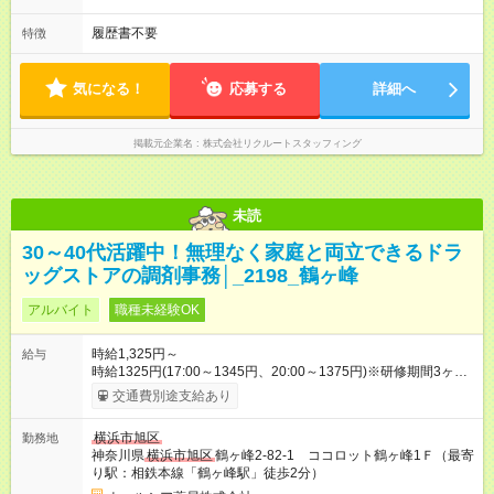
履歴書不要
特徴
気になる！
応募する
詳細へ
掲載元企業名
株式会社リクルートスタッフィング
未読
30～40代活躍中！無理なく家庭と両立できるドラ
ッグストアの調剤事務│_2198_鶴ヶ峰
アルバイト
職種未経験OK
時給1,325円～
給与
時給1325円(17:00～1345円、20:00～1375円)※研修期間3ヶ月
以降、社内試験による更新判定あり 社内試験合格後、時給＋50
交通費別途支給あり
～100円の昇給あり （大学生は＋20円） 試用期間あり：入社日
から3ヶ月間／本採用と待遇は変わりません。 【試用期間】試用
横浜市旭区
勤務地
期間あり 試用期間の長さ：3ヶ月 雇用形態、給与は本採用時と
神奈川県
横浜市旭区
鶴ヶ峰2-82-1 ココロット鶴ヶ峰1Ｆ（最寄
同じです。
り駅：相鉄本線「鶴ヶ峰駅」徒歩2分）