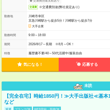
交通費別途支給あり
※交通費別途(弊社規定あり)
交通費
川崎市幸区
勤務地
京急川崎駅から徒歩5分
/
川崎駅から徒歩7分
大手企業
9:00～18:00
勤務時間
2026/8/17～長期 ※8月～OK！
期間
履歴書不要
/
40～50代活躍中
/
服装自由
特徴
気になる！
応募する
未読
【完全在宅】時給1850円！≫大手出版社≪基本
など
派遣
ブランクOK
WEB登録・面接OK