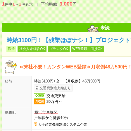
3,000
1
平均時給:
円
件中
1
～
1
件表示
未読
時給3100円！【残業ほぼナシ！】プロジェクト
派遣
社会人未経験OK
ブランクOK
WEB登録・面接OK
≪来社不要！カンタンWEB登録≫月収例48万500円
時給3100円+交 【月収例】48万500円
給与
交通費別途支給あり
交通費支給
交通費
30万円～
月収例
横浜市戸塚区
勤務地
戸塚駅から徒歩10分
大手産業機器制御システム企業