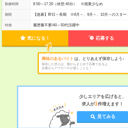
8:50～17:20（休憩:45分） ※残業少なめ
勤務時間
【急募】即日～長期 ※8月～、9月～、10月～のスタ
期間
履歴書不要
/
40～50代活躍中
特徴
気になる！
応募する
興味のあるバイト
は、とりあえず保存しよう♪
保存した求人は、後からまとめて応募できるよ。
企業からアプローチが届くことも！
少しエリアを広げると、
1
求人が
件増えます！
見てみる