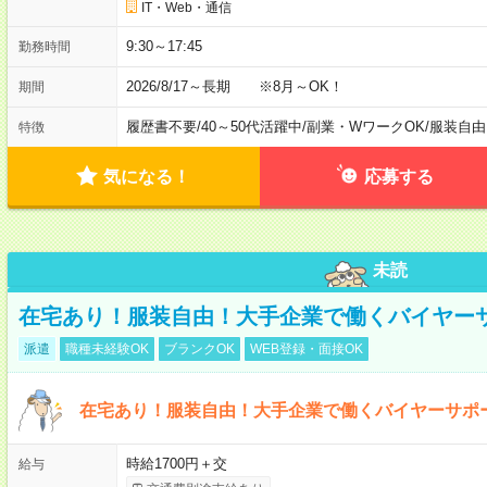
IT・Web・通信
9:30～17:45
勤務時間
2026/8/17～長期 ※8月～OK！
期間
履歴書不要
/
40～50代活躍中
/
副業・WワークOK
/
服装自由
特徴
気になる！
応募する
未読
在宅あり！服装自由！大手企業で働くバイヤー
派遣
職種未経験OK
ブランクOK
WEB登録・面接OK
在宅あり！服装自由！大手企業で働くバイヤーサポ
時給1700円＋交
給与