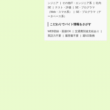
ンジニア
その他IT・エンジニア系
社内
SE
テスト・評価
SE・プログラマ
（Web・スマホ系）
SE・プログラマ（デ
ータベース系）
こだわりでバイト情報をさがす
WEB登録・面接OK
交通費別途支給あり
英語力不要
履歴書不要
週5日勤務