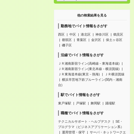
他の検索結果を見る
勤務地でバイト情報をさがす
西区
中区
港北区
神奈川区
鶴見区
都筑区
青葉区
金沢区
保土ヶ谷区
磯子区
沿線でバイト情報をさがす
ＪＲ湘南新宿ライン(高崎線－東海道本線)
ＪＲ湘南新宿ライン(東北本線－横須賀線)
ＪＲ東海道本線(東京－熱海)
ＪＲ横須賀線
横浜市営地下鉄ブルーライン(関内－湘南
台)
駅でバイト情報をさがす
東戸塚駅
戸塚駅
舞岡駅
踊場駅
職種でバイト情報をさがす
テクニカルサポート・ヘルプデスク
SE・
プログラマ（ビジネスアプリケーション系）
運用管理・保守
サーバ・ネットワークエ