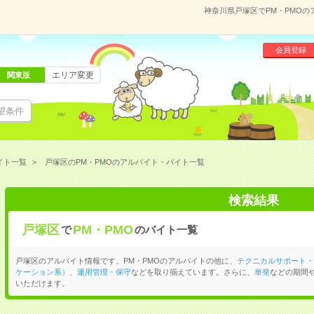
神奈川県戸塚区でPM・PMO
会員登録
エリア変更
関東版
望条件
イト一覧
戸塚区のPM・PMOのアルバイト・バイト一覧
検索結果
戸塚区
PM・PMO
で
のバイト一覧
戸塚区のアルバイト情報です。PM・PMOのアルバイトの他に、
テクニカルサポート・
ケーション系）
、
運用管理・保守
などを取り揃えています。さらに、
単発
などの期間
いただけます。