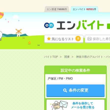
エン派遣
74686
件
エン バイト
82531
件
0
気になるリスト
保存した希
バイトTOP
関東
神奈川県のアルバイト・バ
設定中の検索条件
戸塚区 / PM・PMO
条件の変更
条件を保存して
メールを受け取る