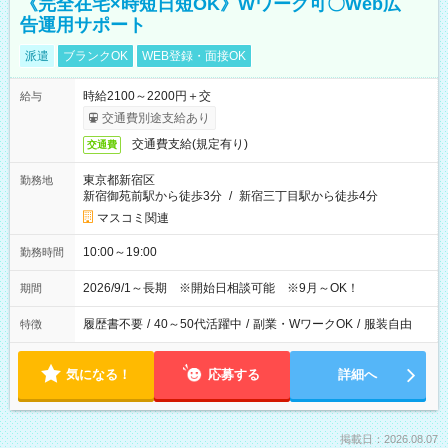
《完全在宅×時短日短OK》Wワーク可〇Web広
告運用サポート
派遣
ブランクOK
WEB登録・面接OK
時給2100～2200円＋交
給与
交通費別途支給あり
交通費支給(規定有り)
交通費
東京都新宿区
勤務地
新宿御苑前駅から徒歩3分
/
新宿三丁目駅から徒歩4分
マスコミ関連
10:00～19:00
勤務時間
2026/9/1～長期 ※開始日相談可能 ※9月～OK！
期間
履歴書不要
/
40～50代活躍中
/
副業・WワークOK
/
服装自由
特徴
気になる！
応募する
詳細へ
掲載日：2026.08.07