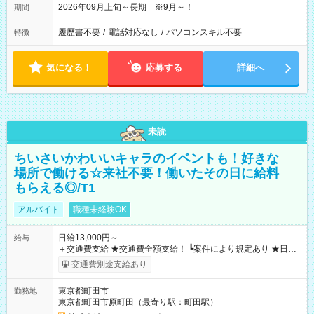
2026年09月上旬～長期 ※9月～！
期間
履歴書不要
/
電話対応なし
/
パソコンスキル不要
特徴
気になる！
応募する
詳細へ
未読
ちいさいかわいいキャラのイベントも！好きな
場所で働ける☆来社不要！働いたその日に給料
もらえる◎/T1
アルバイト
職種未経験OK
日給13,000円～
給与
＋交通費支給 ★交通費全額支給！ ┗案件により規定あり ★日払
いOK！（規定あり） ┗働いたその日に現金GET♪ お仕事後はコ
交通費別途支給あり
ンビニATMから 日払い分を引き落とせます！ 【試用期間】試
用期間なし
東京都町田市
勤務地
東京都町田市原町田（最寄り駅：町田駅）