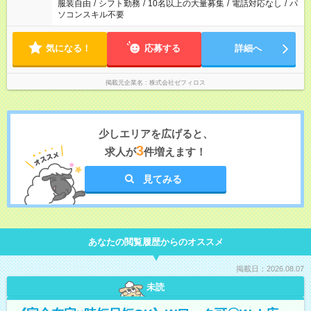
服装自由
/
シフト勤務
/
10名以上の大量募集
/
電話対応なし
/
パ
ソコンスキル不要
気になる！
応募する
詳細へ
掲載元企業名
株式会社ゼフィロス
少しエリアを広げると、
3
求人が
件増えます！
見てみる
あなたの閲覧履歴からのオススメ
掲載日：2026.08.07
未読