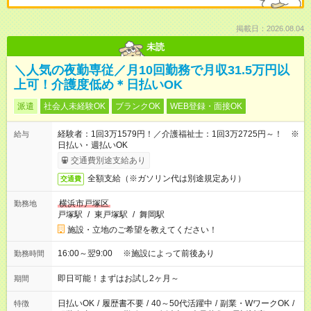
掲載日：2026.08.04
未読
＼人気の夜勤専従／月10回勤務で月収31.5万円以
上可！介護度低め＊日払いOK
派遣
社会人未経験OK
ブランクOK
WEB登録・面接OK
経験者：1回3万1579円！／介護福祉士：1回3万2725円～！ ※
給与
日払い・週払いOK
交通費別途支給あり
全額支給（※ガソリン代は別途規定あり）
交通費
横浜市戸塚区
勤務地
戸塚駅
/
東戸塚駅
/
舞岡駅
施設・立地のご希望を教えてください！
16:00～翌9:00 ※施設によって前後あり
勤務時間
即日可能！まずはお試し2ヶ月～
期間
日払いOK
/
履歴書不要
/
40～50代活躍中
/
副業・WワークOK
/
特徴