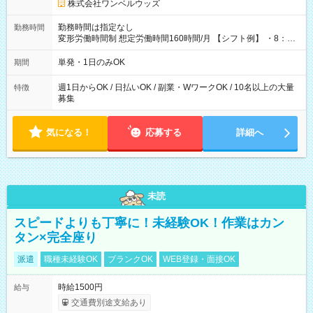
株式会社ワンベルウッズ
勤務時間は指定なし
勤務時間
変形労働時間制 想定労働時間160時間/月 【シフト例】 ・8：00
～21：00
単発・1日のみOK
期間
週1日からOK / 日払いOK / 副業・WワークOK / 10名以上の大量
特徴
募集
気になる！
応募する
詳細へ
未読
スピードよりも丁寧に！未経験OK！作業はカン
タン×完全座り
派遣
職種未経験OK
ブランクOK
WEB登録・面接OK
時給1500円
給与
交通費別途支給あり