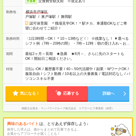
交通費全額支給 ※規定あり
交通費
横浜市戸塚区
勤務地
戸塚駅
/
東戸塚駅
/
舞岡駅
認可保育園 ＊職場見学OK！＊駅チカ、車通勤OKなどご希
望に合わせてご紹介！
〈1日3時間～OK！＊10～13時など！〉 ※残業なし！ ▼選べる
勤務時間
シフト例（7時～20時の間） ・7時～12時：朝の受け入れ～お昼
の準備 ・10時～13時：園児の見守り～お昼の補助 ・9時～16
時：帰りの会まで！子供の成長を見守る ・15時～20時：夜のお
最短2ヶ月～長期 ★急募 ★8月～、さらに先のスタートも
期間
迎えサポート
OK！開始日ご相談ください。
日払いOK
/
履歴書不要
/
40～50代活躍中
/
副業・WワークOK
/
特徴
服装自由
/
シフト勤務
/
10名以上の大量募集
/
電話対応なし
/
パ
ソコンスキル不要
気になる！
応募する
詳細へ
掲載元企業名
マンパワーグループ株式会社 ケアサービス事業部（保育）
興味のあるバイト
は、とりあえず保存しよう♪
保存した求人は、後からまとめて応募できるよ。
企業からアプローチが届くことも！