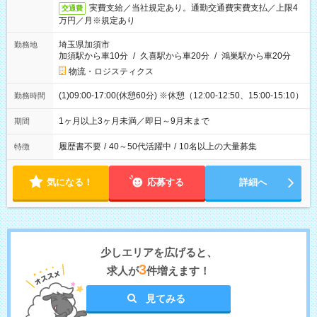
実費支給／当社規定あり。通勤交通費実費支払／上限4
交通費
万円／月※規定あり
埼玉県加須市
勤務地
加須駅から車10分
/
久喜駅から車20分
/
鴻巣駅から車20分
物流・ロジスティクス
(1)09:00-17:00(休憩60分) ※休憩（12:00-12:50、15:00-15:10）
勤務時間
1ヶ月以上3ヶ月未満／即日～9月末まで
期間
履歴書不要
/
40～50代活躍中
/
10名以上の大量募集
特徴
気になる！
応募する
詳細へ
少しエリアを広げると、
3
求人が
件増えます！
見てみる