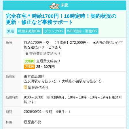
未読
完全在宅＊時給1700円！16時定時！契約状況の
更新・修正など事務サポート
派遣
職種未経験OK
ブランクOK
WEB登録・面接OK
時給1700円＋交 【月収例】272,000円～ ■給与の前払いが可
給与
能な速払いサービスあり
交通費別途支給あり
交通費支給あり
交通費
25～30万円
月収例
東京都品川区
勤務地
五反田駅から徒歩7分
/
大崎広小路駅から徒歩5分
情報通信会社
9:00～16:00 ※休憩60分。10時～18時・10時～19時も相談可
勤務時間
能です。
2026/09/01～長期 ※9月～！
期間
履歴書不要
特徴