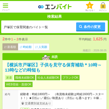
0
メニュー
気になる！
ログイン
検索結果
条件の変更
戸塚区で保育関連のバイト一覧
2
1,625
件中
1
～
2
件表示
平均時給:
円
新着順
時給順
人気順
掲載日：2026.08.05
未読
【横浜市戸塚区】子供を見守る保育補助＊10時～
13時などの時短も
派遣
職種未経験OK
社会人未経験OK
ブランクOK
WEB登録・面接OK
経験者：時給1800円～ （有資格未経験は時給1600円～スター
給与
ト！）★日払い／週払い制度あり（月払いも選べます）※稼働開
始時は手続き完了次第のお支払いとなります★フルタイムできる
交通費別途支給あり
方は100円アップ！