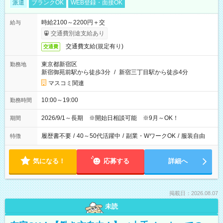
派遣
ブランクOK
WEB登録・面接OK
時給2100～2200円＋交
給与
交通費別途支給あり
交通費支給(規定有り)
交通費
東京都新宿区
勤務地
新宿御苑前駅から徒歩3分
/
新宿三丁目駅から徒歩4分
マスコミ関連
10:00～19:00
勤務時間
2026/9/1～長期 ※開始日相談可能 ※9月～OK！
期間
履歴書不要
/
40～50代活躍中
/
副業・WワークOK
/
服装自由
特徴
気になる！
応募する
詳細へ
掲載日：2026.08.07
未読