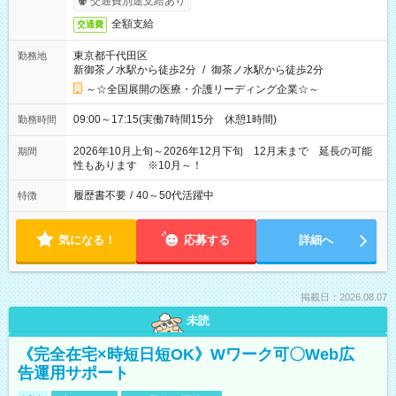
交通費別途支給あり
全額支給
交通費
東京都千代田区
勤務地
新御茶ノ水駅から徒歩2分
/
御茶ノ水駅から徒歩2分
～☆全国展開の医療・介護リーディング企業☆～
09:00～17:15(実働7時間15分 休憩1時間)
勤務時間
2026年10月上旬～2026年12月下旬 12月末まで 延長の可能
期間
性もあります ※10月～！
履歴書不要
/
40～50代活躍中
特徴
気になる！
応募する
詳細へ
掲載日：2026.08.07
未読
《完全在宅×時短日短OK》Wワーク可〇Web広
告運用サポート