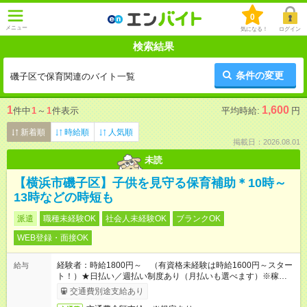
0
メニュー
気になる！
ログイン
検索結果
条件の変更
磯子区で保育関連のバイト一覧
1
1,600
件中
1
～
1
件表示
平均時給:
円
新着順
時給順
人気順
掲載日：2026.08.01
未読
【横浜市磯子区】子供を見守る保育補助＊10時～
13時などの時短も
派遣
職種未経験OK
社会人未経験OK
ブランクOK
WEB登録・面接OK
経験者：時給1800円～ （有資格未経験は時給1600円～スター
給与
ト！）★日払い／週払い制度あり（月払いも選べます）※稼働開
始時は手続き完了次第のお支払いとなります★フルタイムできる
交通費別途支給あり
方は100円アップ！