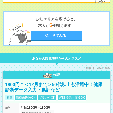
少しエリアを広げると、
5
求人が
件増えます！
見てみる
あなたの閲覧履歴からのオススメ
掲載日：2026.08.07
未読
1800円＊＜12月まで＞50代以上も活躍中！健康
診断データ入力・集計など
派遣
職種未経験OK
ブランクOK
WEB登録・面接OK
時給1800円～1850円
給与