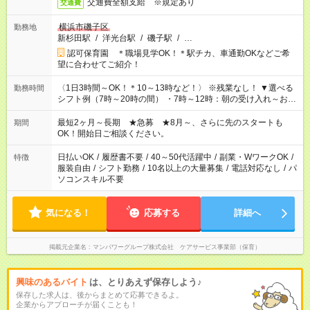
交通費全額支給 ※規定あり
交通費
横浜市磯子区
勤務地
新杉田駅
/
洋光台駅
/
磯子駅
/
…
認可保育園 ＊職場見学OK！＊駅チカ、車通勤OKなどご希
望に合わせてご紹介！
〈1日3時間～OK！＊10～13時など！〉 ※残業なし！ ▼選べる
勤務時間
シフト例（7時～20時の間） ・7時～12時：朝の受け入れ～お昼
の準備 ・10時～13時：園児の見守り～お昼の補助 ・9時～16
時：帰りの会まで！子供の成長を見守る ・15時～20時：夜のお
最短2ヶ月～長期 ★急募 ★8月～、さらに先のスタートも
期間
迎えサポート
OK！開始日ご相談ください。
日払いOK
/
履歴書不要
/
40～50代活躍中
/
副業・WワークOK
/
特徴
服装自由
/
シフト勤務
/
10名以上の大量募集
/
電話対応なし
/
パ
ソコンスキル不要
気になる！
応募する
詳細へ
掲載元企業名
マンパワーグループ株式会社 ケアサービス事業部（保育）
興味のあるバイト
は、とりあえず保存しよう♪
保存した求人は、後からまとめて応募できるよ。
企業からアプローチが届くことも！