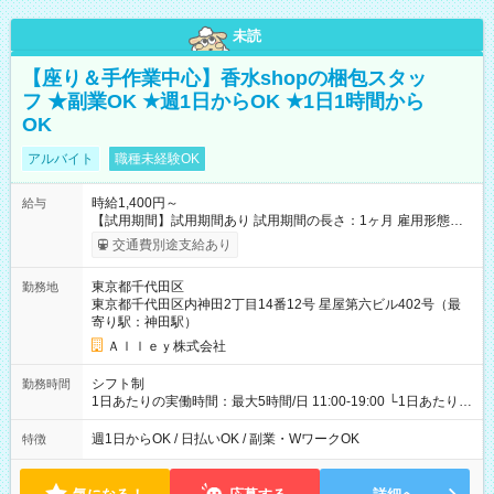
未読
【座り＆手作業中心】香水shopの梱包スタッ
フ ★副業OK ★週1日からOK ★1日1時間から
OK
アルバイト
職種未経験OK
時給1,400円～
給与
【試用期間】試用期間あり 試用期間の長さ：1ヶ月 雇用形態、
給与は本採用時と同じです。
交通費別途支給あり
東京都千代田区
勤務地
東京都千代田区内神田2丁目14番12号 星屋第六ビル402号（最
寄り駅：神田駅）
Ａｌｌｅｙ株式会社
シフト制
勤務時間
1日あたりの実働時間：最大5時間/日 11:00-19:00 └1日あたりの
実働時間：1-5時間 └上記の時間帯内であれば、いつでも勤務可
能！ └平日・土曜日の中で、お好きな曜日でご勤務いただけま
週1日からOK / 日払いOK / 副業・WワークOK
特徴
す！ 【シフト例】 ・11:00～14:00 ・16:30～19:00 ・13:00～
18:00 などのように、自由な働き方が可能なお仕事です！