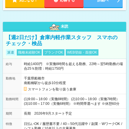
気になる！
応募する
詳細へ
未読
【週2日だけ】倉庫内軽作業スタッフ スマホの
チェック・検品
派遣
職種未経験OK
ブランクOK
WEB登録・面接OK
時給1400円 ※実働8時間を超える勤務、22時～翌5時勤務の場
給与
合25％割増：時給1750円
千葉県船橋市
勤務地
南船橋駅から徒歩10分程度
スマートフォンを取り扱う倉庫
(1)9:00～18:00（実働8時間） (2)10:00～18:00（実働7時間）
勤務時間
(3)10:00～17:00（実働6時間） ※時間帯選べます ※休憩60分
長期 2026年9月スタート予定
期間
日払いOK
/
履歴書不要
/
40～50代活躍中
/
副業・WワークOK
/
特徴
シフト勤務
/
10名以上の大量募集