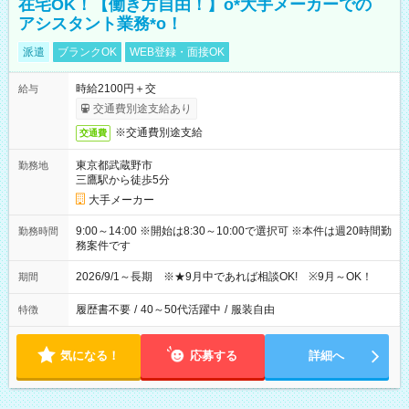
在宅OK！【働き方自由！】o*大手メーカーでの
アシスタント業務*o！
派遣
ブランクOK
WEB登録・面接OK
時給2100円＋交
給与
交通費別途支給あり
※交通費別途支給
交通費
東京都武蔵野市
勤務地
三鷹駅から徒歩5分
大手メーカー
9:00～14:00 ※開始は8:30～10:00で選択可 ※本件は週20時間勤
勤務時間
務案件です
2026/9/1～長期 ※★9月中であれば相談OK! ※9月～OK！
期間
履歴書不要
/
40～50代活躍中
/
服装自由
特徴
気になる！
応募する
詳細へ