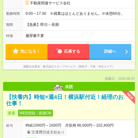
不動産関連サービス会社
9:00～17:30 ※残業はほとんどありません。※休憩60分。
勤務時間
【急募】即日～長期
期間
履歴書不要
特徴
気になる！
応募する
詳細へ
掲載元企業名
株式会社スタッフサービス（神奈川・千葉・埼玉エリア）
掲載日：2026.08.07
未読
NEW
【扶養内】時短×週4日！横浜駅付近！経理のお
仕事！
派遣
WEB登録・面接OK
時給1500円～1600円 月収例 96,000円～102,400円
給与
交通費別途支給あり