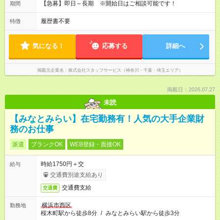
【急募】即日～長期 ※開始日はご相談可能です！
期間
履歴書不要
特徴
気になる！
応募する
詳細へ
掲載元企業名
株式会社スタッフサービス（神奈川・千葉・埼玉エリア）
掲載日：2026.07.27
未読
【みなとみらい】在宅勤務有！人気の大手企業財
務のお仕事
派遣
ブランクOK
WEB登録・面接OK
時給1750円＋交
給与
交通費別途支給あり
交通費支給
交通費
横浜市西区
勤務地
桜木町駅から徒歩8分
/
みなとみらい駅から徒歩3分