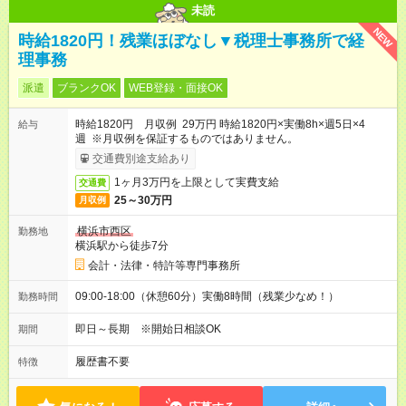
未読
NEW
時給1820円！残業ほぼなし▼税理士事務所で経
理事務
派遣
ブランクOK
WEB登録・面接OK
時給1820円 月収例 29万円 時給1820円×実働8h×週5日×4
給与
週 ※月収例を保証するものではありません。
交通費別途支給あり
1ヶ月3万円を上限として実費支給
交通費
25～30万円
月収例
横浜市西区
勤務地
横浜駅から徒歩7分
会計・法律・特許等専門事務所
09:00-18:00（休憩60分）実働8時間（残業少なめ！）
勤務時間
即日～長期 ※開始日相談OK
期間
履歴書不要
特徴