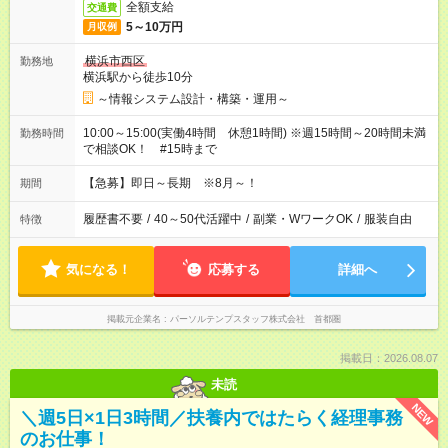
全額支給
交通費
5～10万円
月収例
横浜市西区
勤務地
横浜駅から徒歩10分
～情報システム設計・構築・運用～
10:00～15:00(実働4時間 休憩1時間) ※週15時間～20時間未満
勤務時間
で相談OK！ #15時まで
【急募】即日～長期 ※8月～！
期間
履歴書不要
/
40～50代活躍中
/
副業・WワークOK
/
服装自由
特徴
気になる！
応募する
詳細へ
掲載元企業名
パーソルテンプスタッフ株式会社 首都圏
掲載日：2026.08.07
未読
NEW
＼週5日×1日3時間／扶養内ではたらく経理事務
のお仕事！