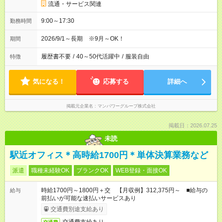
流通・サービス関連
9:00～17:30
勤務時間
2026/9/1～長期 ※9月～OK！
期間
履歴書不要
/
40～50代活躍中
/
服装自由
特徴
気になる！
応募する
詳細へ
掲載元企業名
マンパワーグループ株式会社
掲載日：2026.07.25
未読
駅近オフィス＊高時給1700円＊単体決算業務など
派遣
職種未経験OK
ブランクOK
WEB登録・面接OK
時給1700円～1800円＋交 【月収例】312,375円～ ■給与の
給与
前払いが可能な速払いサービスあり
交通費別途支給あり