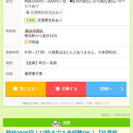
時給1500円～1600円＋交 ■給与の前払いが可能な速払いサー
給与
ビスあり
交通費別途支給あり
交通費支給あり
交通費
横浜市西区
勤務地
横浜駅から徒歩12分
IT関連
9:00～17:00 ※残業はほとんどありません。※休憩60分。
勤務時間
【急募】即日～長期
期間
履歴書不要
特徴
気になる！
応募する
詳細へ
掲載元企業名
株式会社スタッフサービス（神奈川・千葉・埼玉エリア）
掲載日：2026.08.03
未読
時給2600円！17時まで＊未経験OK！【社員前