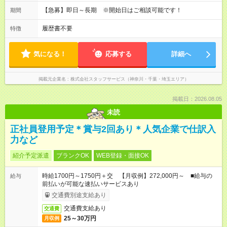
【急募】即日～長期 ※開始日はご相談可能です！
期間
履歴書不要
特徴
気になる！
応募する
詳細へ
掲載元企業名
株式会社スタッフサービス（神奈川・千葉・埼玉エリア）
掲載日：2026.08.05
未読
正社員登用予定＊賞与2回あり＊人気企業で仕訳入
力など
紹介予定派遣
ブランクOK
WEB登録・面接OK
時給1700円～1750円＋交 【月収例】272,000円～ ■給与の
給与
前払いが可能な速払いサービスあり
交通費別途支給あり
交通費支給あり
交通費
25～30万円
月収例