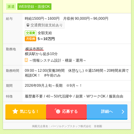
派遣
WEB登録・面接OK
時給1500円～1600円 月収例 90,000円～96,000円
給与
交通費別途支給あり
全額支給
交通費
5～10万円
月収例
横浜市西区
勤務地
横浜駅から徒歩10分
～情報システム設計・構築・運用～
09:00～12:00(実働3時間 休憩なし) ※週15時間～20時間未満で
勤務時間
相談OK！ #午前のみ
2026年09月上旬～長期 ※9月～！
期間
履歴書不要
/
40～50代活躍中
/
副業・WワークOK
/
服装自由
特徴
気になる！
応募する
詳細へ
掲載元企業名
パーソルテンプスタッフ株式会社 首都圏