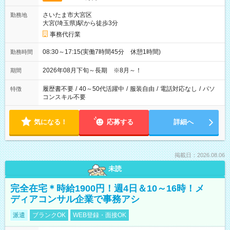
さいたま市大宮区
勤務地
大宮(埼玉県)駅から徒歩3分
事務代行業
08:30～17:15(実働7時間45分 休憩1時間)
勤務時間
2026年08月下旬～長期 ※8月～！
期間
履歴書不要
/
40～50代活躍中
/
服装自由
/
電話対応なし
/
パソ
特徴
コンスキル不要
気になる！
応募する
詳細へ
掲載日：2026.08.06
未読
完全在宅＊時給1900円！週4日＆10～16時！メ
ディアコンサル企業で事務アシ
派遣
ブランクOK
WEB登録・面接OK