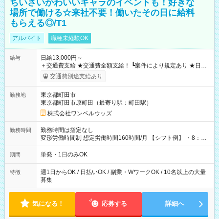
ちいさいかわいいキャラのイベントも！好きな
場所で働ける☆来社不要！働いたその日に給料
もらえる◎/T1
アルバイト
職種未経験OK
日給13,000円～
給与
＋交通費支給 ★交通費全額支給！ ┗案件により規定あり ★日払
いOK！（規定あり） ┗働いたその日に現金GET♪ お仕事後はコ
交通費別途支給あり
ンビニATMから 日払い分を引き落とせます！ 【試用期間】試
用期間なし
東京都町田市
勤務地
東京都町田市原町田（最寄り駅：町田駅）
株式会社ワンベルウッズ
勤務時間は指定なし
勤務時間
変形労働時間制 想定労働時間160時間/月 【シフト例】 ・8：00
～21：00
単発・1日のみOK
期間
週1日からOK / 日払いOK / 副業・WワークOK / 10名以上の大量
特徴
募集
気になる！
応募する
詳細へ