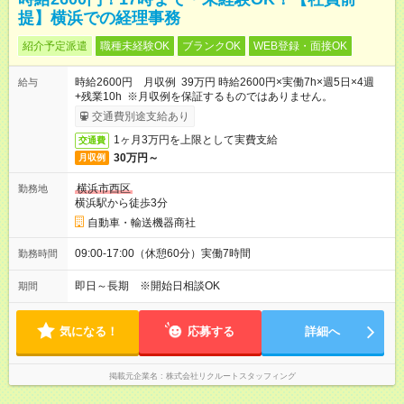
提】横浜での経理事務
紹介予定派遣
職種未経験OK
ブランクOK
WEB登録・面接OK
時給2600円 月収例 39万円 時給2600円×実働7h×週5日×4週
給与
+残業10h ※月収例を保証するものではありません。
交通費別途支給あり
1ヶ月3万円を上限として実費支給
交通費
30万円～
月収例
横浜市西区
勤務地
横浜駅から徒歩3分
自動車・輸送機器商社
09:00-17:00（休憩60分）実働7時間
勤務時間
即日～長期 ※開始日相談OK
期間
気になる！
応募する
詳細へ
掲載元企業名
株式会社リクルートスタッフィング