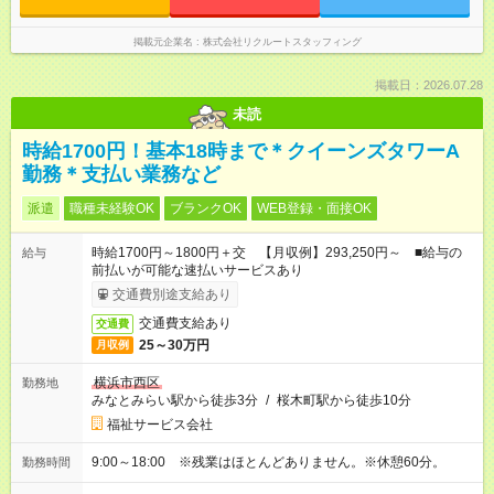
掲載元企業名
株式会社リクルートスタッフィング
掲載日：2026.07.28
未読
時給1700円！基本18時まで＊クイーンズタワーA
勤務＊支払い業務など
派遣
職種未経験OK
ブランクOK
WEB登録・面接OK
時給1700円～1800円＋交 【月収例】293,250円～ ■給与の
給与
前払いが可能な速払いサービスあり
交通費別途支給あり
交通費支給あり
交通費
25～30万円
月収例
横浜市西区
勤務地
みなとみらい駅から徒歩3分
/
桜木町駅から徒歩10分
福祉サービス会社
9:00～18:00 ※残業はほとんどありません。※休憩60分。
勤務時間