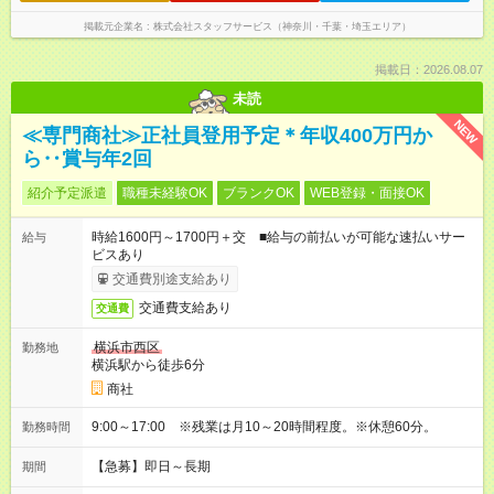
掲載元企業名
株式会社スタッフサービス（神奈川・千葉・埼玉エリア）
掲載日：2026.08.07
未読
NEW
≪専門商社≫正社員登用予定＊年収400万円か
ら‥賞与年2回
紹介予定派遣
職種未経験OK
ブランクOK
WEB登録・面接OK
時給1600円～1700円＋交 ■給与の前払いが可能な速払いサー
給与
ビスあり
交通費別途支給あり
交通費支給あり
交通費
横浜市西区
勤務地
横浜駅から徒歩6分
商社
9:00～17:00 ※残業は月10～20時間程度。※休憩60分。
勤務時間
【急募】即日～長期
期間