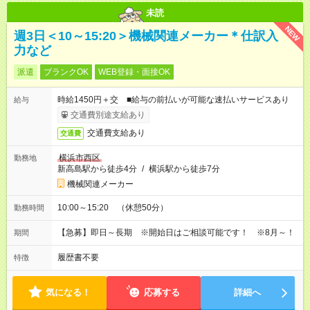
未読
NEW
週3日＜10～15:20＞機械関連メーカー＊仕訳入
力など
派遣
ブランクOK
WEB登録・面接OK
時給1450円＋交 ■給与の前払いが可能な速払いサービスあり
給与
交通費別途支給あり
交通費支給あり
交通費
横浜市西区
勤務地
新高島駅から徒歩4分
/
横浜駅から徒歩7分
機械関連メーカー
10:00～15:20 （休憩50分）
勤務時間
【急募】即日～長期 ※開始日はご相談可能です！ ※8月～！
期間
履歴書不要
特徴
気になる！
応募する
詳細へ