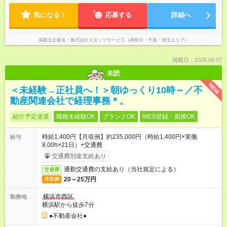
気になる！
応募する
詳細へ
掲載元企業名
株式会社スタッフサービス（神奈川・千葉・埼玉エリア）
掲載日：2026.08.07
未読
NEW
＜未経験→正社員へ！＞朝ゆっくり10時～／不
動産関連会社で経理事務＊。
紹介予定派遣
職種未経験OK
ブランクOK
WEB登録・面接OK
時給1,400円【月収例】約235,000円（時給1,400円×実働
給与
8.00h×21日）+交通費
交通費別途支給あり
通勤交通費の支給あり（当社規定による）
交通費
20～25万円
月収例
横浜市西区
勤務地
横浜駅から徒歩7分
●不動産会社●