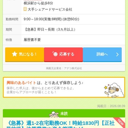
横浜駅から徒歩8分
大手シェアードサービス会社
9:00～18:00(実働:8時間) (休憩60分)
勤務時間
【急募】即日～長期（3カ月以上）
期間
履歴書不要
特徴
気になる！
応募する
詳細へ
掲載元企業名
アデコ株式会社
興味のあるバイト
は、とりあえず保存しよう♪
保存した求人は、後からまとめて応募できるよ。
企業からアプローチが届くことも！
掲載日：2026.08.09
未読
NEW
《急募》週1-2在宅勤務OK！時給1830円【正社