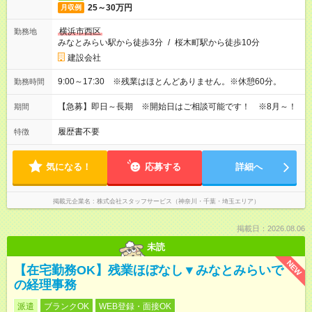
25～30万円
月収例
横浜市西区
勤務地
みなとみらい駅から徒歩3分
/
桜木町駅から徒歩10分
建設会社
9:00～17:30 ※残業はほとんどありません。※休憩60分。
勤務時間
【急募】即日～長期 ※開始日はご相談可能です！ ※8月～！
期間
履歴書不要
特徴
気になる！
応募する
詳細へ
掲載元企業名
株式会社スタッフサービス（神奈川・千葉・埼玉エリア）
掲載日：2026.08.06
未読
NEW
【在宅勤務OK】残業ほぼなし▼みなとみらいで
の経理事務
派遣
ブランクOK
WEB登録・面接OK