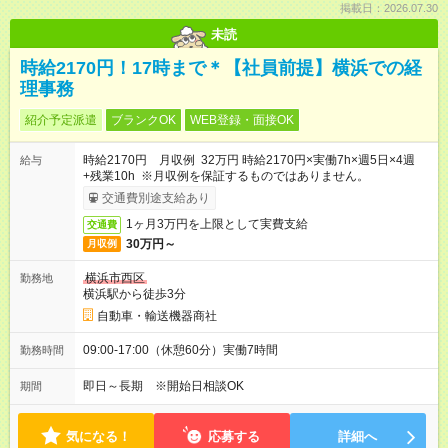
掲載日：2026.07.30
未読
時給2170円！17時まで＊【社員前提】横浜での経
理事務
紹介予定派遣
ブランクOK
WEB登録・面接OK
時給2170円 月収例 32万円 時給2170円×実働7h×週5日×4週
給与
+残業10h ※月収例を保証するものではありません。
交通費別途支給あり
1ヶ月3万円を上限として実費支給
交通費
30万円～
月収例
横浜市西区
勤務地
横浜駅から徒歩3分
自動車・輸送機器商社
09:00-17:00（休憩60分）実働7時間
勤務時間
即日～長期 ※開始日相談OK
期間
気になる！
応募する
詳細へ