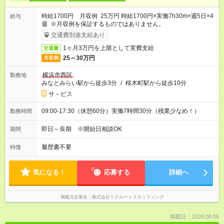
時給1700円 月収例 25万円 時給1700円×実働7h30m×週5日×4
給与
週 ※月収例を保証するものではありません。
交通費別途支給あり
1ヶ月3万円を上限として実費支給
交通費
25～30万円
月収例
横浜市西区
勤務地
みなとみらい駅から徒歩3分
/
桜木町駅から徒歩10分
サ－ビス
09:00-17:30（休憩60分）実働7時間30分（残業少なめ！）
勤務時間
即日～長期 ※開始日相談OK
期間
履歴書不要
特徴
気になる！
応募する
詳細へ
掲載元企業名
株式会社リクルートスタッフィング
掲載日：2026.08.06