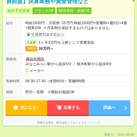
員前提】決算業務や資金管理など
紹介予定派遣
ブランクOK
WEB登録・面接OK
時給1830円 月収例 33万円 時給1830円×実働8h×週5日×4週
給与
+残業20h ※月収例を保証するものではありません。
交通費別途支給あり
1ヶ月3万円を上限として実費支給
交通費
30万円～
月収例
横浜市西区
勤務地
みなとみらい駅から徒歩5分
/
桜木町駅から徒歩8分
メーカー
08:30-17:30（休憩60分）実働8時間
勤務時間
即日～長期 ※開始日相談OK
期間
気になる！
応募する
詳細へ
掲載元企業名
株式会社リクルートスタッフィング
掲載日：2026.08.08