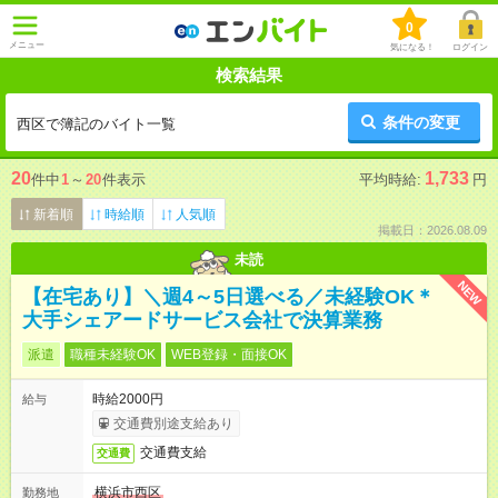
0
メニュー
気になる！
ログイン
検索結果
条件の変更
西区で簿記のバイト一覧
20
1,733
件中
1
～
20
件表示
平均時給:
円
新着順
時給順
人気順
掲載日：2026.08.09
未読
NEW
【在宅あり】＼週4～5日選べる／未経験OK＊
大手シェアードサービス会社で決算業務
派遣
職種未経験OK
WEB登録・面接OK
時給2000円
給与
交通費別途支給あり
交通費支給
交通費
横浜市西区
勤務地