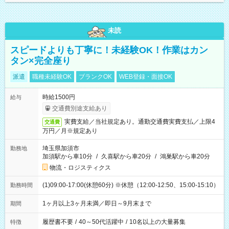
未読
スピードよりも丁寧に！未経験OK！作業はカン
タン×完全座り
派遣
職種未経験OK
ブランクOK
WEB登録・面接OK
時給1500円
給与
交通費別途支給あり
実費支給／当社規定あり。通勤交通費実費支払／上限4
交通費
万円／月※規定あり
埼玉県加須市
勤務地
加須駅から車10分
/
久喜駅から車20分
/
鴻巣駅から車20分
物流・ロジスティクス
(1)09:00-17:00(休憩60分) ※休憩（12:00-12:50、15:00-15:10）
勤務時間
1ヶ月以上3ヶ月未満／即日～9月末まで
期間
履歴書不要
/
40～50代活躍中
/
10名以上の大量募集
特徴