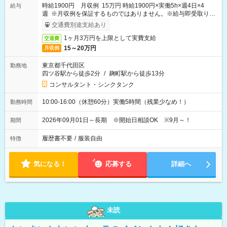
時給1900円 月収例 15万円 時給1900円×実働5h×週4日×4
給与
週 ※月収例を保証するものではありません。※給与即受取りサ
ービス利用可（利用条件有）
交通費別途支給あり
1ヶ月3万円を上限として実費支給
交通費
15～20万円
月収例
東京都千代田区
勤務地
四ツ谷駅から徒歩2分
/
麹町駅から徒歩13分
コンサルタント・シンクタンク
10:00-16:00（休憩60分）実働5時間（残業少なめ！）
勤務時間
2026年09月01日～長期 ※開始日相談OK ※9月～！
期間
履歴書不要
/
服装自由
特徴
気になる！
応募する
詳細へ
未読