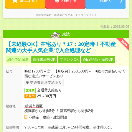
気になる！
応募する
詳細へ
掲載元企業名
株式会社リクルートスタッフィング
掲載日：2026.08.06
未読
NEW
【未経験OK】在宅あり＊17：30定時！不動産
関連の大手人気企業で入金処理など
紹介予定派遣
職種未経験OK
ブランクOK
WEB登録・面接OK
時給1700円＋交 【月収例】263,500円～ ■給与の前払いが可
給与
能な速払いサービスあり
交通費別途支給あり
交通費支給あり
交通費
25～30万円
月収例
横浜市西区
勤務地
横浜駅から徒歩5分
/
新高島駅から徒歩2分
不動産・建築・建設関連
9:30～17:30 ※残業は月5～15時間程度。※休憩60分。
勤務時間