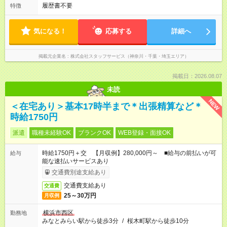
履歴書不要
特徴
気になる！
応募する
詳細へ
掲載元企業名
株式会社スタッフサービス（神奈川・千葉・埼玉エリア）
掲載日：2026.08.07
未読
NEW
＜在宅あり＞基本17時半まで＊出張精算など＊
時給1750円
派遣
職種未経験OK
ブランクOK
WEB登録・面接OK
時給1750円＋交 【月収例】280,000円～ ■給与の前払いが可
給与
能な速払いサービスあり
交通費別途支給あり
交通費支給あり
交通費
25～30万円
月収例
横浜市西区
勤務地
みなとみらい駅から徒歩3分
/
桜木町駅から徒歩10分