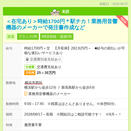
掲載日：2026.08.07
未読
NEW
＜在宅あり＞時給1700円＊駅チカ！業務用音響
機器のメーカーで発注書作成など
派遣
ブランクOK
WEB登録・面接OK
時給1700円＋交 【月収例】282,625円～ ■給与の前払いが可
給与
能な速払いサービスあり
交通費別途支給あり
交通費支給あり
交通費
25～30万円
月収例
横浜市西区
勤務地
横浜駅から徒歩12分
/
新高島駅から徒歩5分
業務用音響機器のメーカー
9:00～17:45 ※残業はほとんどありません。※休憩60分。
勤務時間
2026/08/17～長期 ※開始日はご相談可能です！ ※8月～！
期間
履歴書不要
特徴