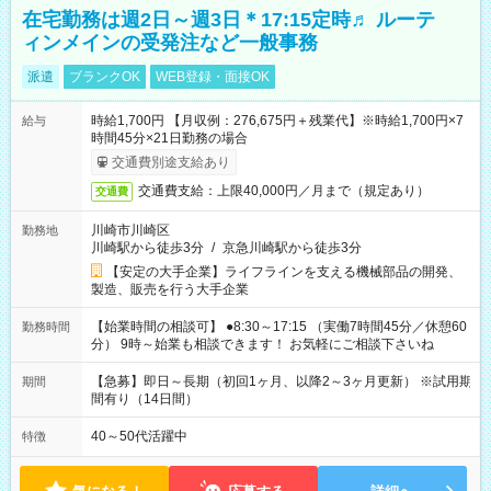
在宅勤務は週2日～週3日＊17:15定時♬ ルーテ
ィンメインの受発注など一般事務
派遣
ブランクOK
WEB登録・面接OK
時給1,700円 【月収例：276,675円＋残業代】※時給1,700円×7
給与
時間45分×21日勤務の場合
交通費別途支給あり
交通費支給：上限40,000円／月まで（規定あり）
交通費
川崎市川崎区
勤務地
川崎駅から徒歩3分
/
京急川崎駅から徒歩3分
【安定の大手企業】ライフラインを支える機械部品の開発、
製造、販売を行う大手企業
【始業時間の相談可】 ●8:30～17:15 （実働7時間45分／休憩60
勤務時間
分） 9時～始業も相談できます！ お気軽にご相談下さいね
【急募】即日～長期（初回1ヶ月、以降2～3ヶ月更新） ※試用期
期間
間有り（14日間）
40～50代活躍中
特徴