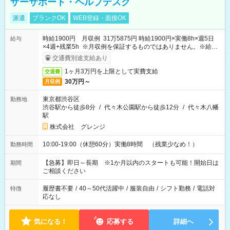
ザーサポート・ヘルプデスク
派遣
ブランクOK
WEB登録・面接OK
時給1900円 月収例 31万5875円 時給1900円×実働8h×週5日
給与
×4週+残業5h ※月収例を保証するものではありません。※給与
即受取りサービス利用可（利用条件有）
交通費別途支給あり
1ヶ月3万円を上限として実費支給
交通費
30万円～
月収例
東京都渋谷区
勤務地
渋谷駅から徒歩8分
/
代々木公園駅から徒歩12分
/
代々木八幡
駅
株式会社 グレンジ
10:00-19:00（休憩60分）実働8時間 （残業少なめ！）
勤務時間
【急募】即日～長期 ※1か月以内のスタートも可能！開始日は
期間
ご相談ください
履歴書不要
/
40～50代活躍中
/
服装自由
/
シフト勤務
/
電話対
特徴
応なし
気になる！
応募する
詳細へ