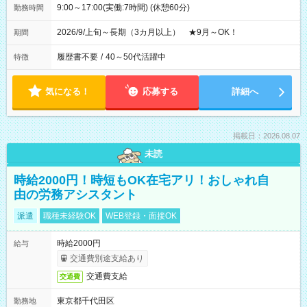
9:00～17:00(実働:7時間) (休憩60分)
勤務時間
2026/9/上旬～長期（3カ月以上） ★9月～OK！
期間
履歴書不要
/
40～50代活躍中
特徴
気になる！
応募する
詳細へ
掲載日：2026.08.07
未読
時給2000円！時短もOK在宅アリ！おしゃれ自
由の労務アシスタント
派遣
職種未経験OK
WEB登録・面接OK
時給2000円
給与
交通費別途支給あり
交通費支給
交通費
東京都千代田区
勤務地