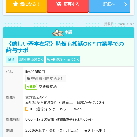
気になる！
応募する
詳細へ
掲載日：2026.08.07
未読
《嬉しい基本在宅》時短も相談OK＊IT業界での
給与サポ
派遣
職種未経験OK
WEB登録・面接OK
時給1850円
給与
交通費別途支給あり
交通費支給
交通費
東京都新宿区
勤務地
新宿駅から徒歩3分
/
新宿三丁目駅から徒歩6分
IT・通信;インターネット・Web
9:00～17:30(実働:7時間30分) (休憩60分)
勤務時間
2026/9/上旬～長期（3カ月以上） ★9月～OK！
期間