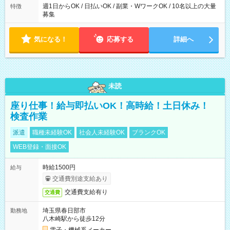
週1日からOK / 日払いOK / 副業・WワークOK / 10名以上の大量
特徴
募集
気になる！
応募する
詳細へ
未読
座り仕事！給与即払いOK！高時給！土日休み！
検査作業
派遣
職種未経験OK
社会人未経験OK
ブランクOK
WEB登録・面接OK
時給1500円
給与
交通費別途支給あり
交通費支給有り
交通費
埼玉県春日部市
勤務地
八木崎駅から徒歩12分