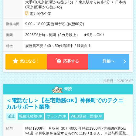
大手町(東京都)駅から徒歩1分
/
東京駅から徒歩2分
/
日本橋
(東京都)駅から徒歩4分
電力関係企業
9:00～18:00(実働:8時間) (休憩60分)
勤務時間
2026/9/上旬～長期（3カ月以上） ★9月～OK！
期間
履歴書不要
/
40～50代活躍中
/
服装自由
特徴
気になる！
応募する
詳細へ
掲載日：2026.08.07
未読
＜電話なし＞【在宅勤務OK】神保町でのテクニ
カルサポート業務
派遣
職種未経験OK
ブランクOK
WEB登録・面接OK
時給1900円 月収例 30万4000円 時給1900円×実働8h×週5日
給与
×4週 ※月収例を保証するものではありません。※給与即受取り