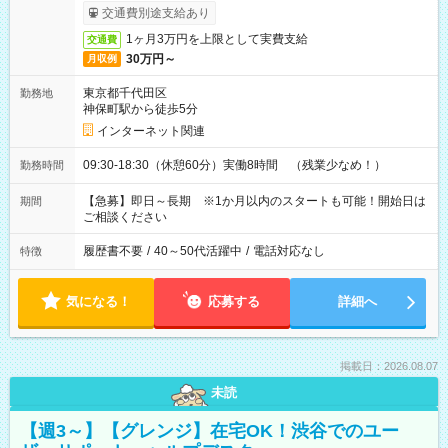
サービス利用可（利用条件有）
交通費別途支給あり
1ヶ月3万円を上限として実費支給
交通費
30万円～
月収例
東京都千代田区
勤務地
神保町駅から徒歩5分
インターネット関連
09:30-18:30（休憩60分）実働8時間 （残業少なめ！）
勤務時間
【急募】即日～長期 ※1か月以内のスタートも可能！開始日は
期間
ご相談ください
履歴書不要
/
40～50代活躍中
/
電話対応なし
特徴
気になる！
応募する
詳細へ
掲載日：2026.08.07
未読
【週3～】【グレンジ】在宅OK！渋谷でのユー