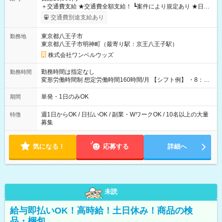
＋交通費支給 ★交通費全額支給！ ┗案件により規定あり ★日払
いOK！（規定あり） ┗働いたその日に現金GET♪ お仕事後はコ
交通費別途支給あり
ンビニATMから 日払い分を引き落とせます！ 【試用期間】試
用期間なし
東京都八王子市
勤務地
東京都八王子市明神町（最寄り駅：京王八王子駅）
株式会社ワンベルウッズ
勤務時間は指定なし
勤務時間
変形労働時間制 想定労働時間160時間/月 【シフト例】 ・8：00
～21：00
単発・1日のみOK
期間
週1日からOK / 日払いOK / 副業・WワークOK / 10名以上の大量
特徴
募集
気になる！
応募する
詳細へ
未読
給与即払いOK！高時給！土日休み！商品の検
品・梱包