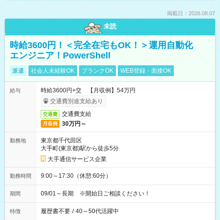
掲載日：2026.08.07
未読
時給3600円！＜完全在宅もOK！＞運用自動化
エンジニア！PowerShell
派遣
社会人未経験OK
ブランクOK
WEB登録・面接OK
時給3600円+交 【月収例】54万円
給与
交通費別途支給あり
交通費支給
交通費
30万円～
月収例
東京都千代田区
勤務地
大手町(東京都)駅から徒歩5分
大手通信サービス企業
9:00～17:30（休憩:60分）
勤務時間
09/01～長期 ※開始日ご相談ください！
期間
履歴書不要
/
40～50代活躍中
特徴