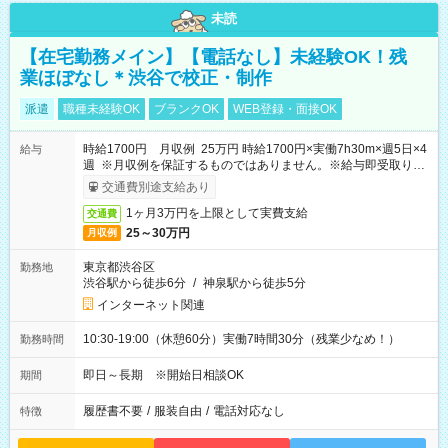
未読
【在宅勤務メイン】【電話なし】未経験OK！残
業ほぼなし＊渋谷で校正・制作
派遣
職種未経験OK
ブランクOK
WEB登録・面接OK
時給1700円 月収例 25万円 時給1700円×実働7h30m×週5日×4
給与
週 ※月収例を保証するものではありません。※給与即受取りサ
ービス利用可（利用条件有）
交通費別途支給あり
1ヶ月3万円を上限として実費支給
交通費
25～30万円
月収例
東京都渋谷区
勤務地
渋谷駅から徒歩6分
/
神泉駅から徒歩5分
インターネット関連
10:30-19:00（休憩60分）実働7時間30分（残業少なめ！）
勤務時間
即日～長期 ※開始日相談OK
期間
履歴書不要
/
服装自由
/
電話対応なし
特徴