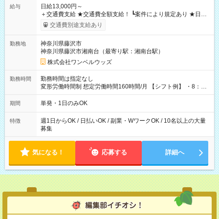
日給13,000円～
給与
＋交通費支給 ★交通費全額支給！ ┗案件により規定あり ★日払
いOK！（規定あり） ┗働いたその日に現金GET♪ お仕事後はコ
交通費別途支給あり
ンビニATMから 日払い分を引き落とせます！ 【試用期間】試
用期間なし
神奈川県藤沢市
勤務地
神奈川県藤沢市湘南台（最寄り駅：湘南台駅）
株式会社ワンベルウッズ
勤務時間は指定なし
勤務時間
変形労働時間制 想定労働時間160時間/月 【シフト例】 ・8：00
～21：00
単発・1日のみOK
期間
週1日からOK / 日払いOK / 副業・WワークOK / 10名以上の大量
特徴
募集
気になる！
応募する
詳細へ