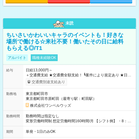
未読
ちいさいかわいいキャラのイベントも！好きな
場所で働ける☆来社不要！働いたその日に給料
もらえる◎/T1
アルバイト
職種未経験OK
日給13,000円～
給与
＋交通費支給 ★交通費全額支給！ ┗案件により規定あり ★日払
いOK！（規定あり） ┗働いたその日に現金GET♪ お仕事後はコ
交通費別途支給あり
ンビニATMから 日払い分を引き落とせます！ 【試用期間】試
用期間なし
東京都町田市
勤務地
東京都町田市原町田（最寄り駅：町田駅）
株式会社ワンベルウッズ
勤務時間は指定なし
勤務時間
変形労働時間制 想定労働時間160時間/月 【シフト例】 ・8：00
～21：00
単発・1日のみOK
期間