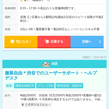
電子・機械系メーカー
8:15～17:00 ※表記のうち実働8時間です。
勤務時間
長期【ご応募から1週間以内(最短2日目)のスピード就業が可能】
期間
即日～
日払いOK
/
履歴書不要
/
電話対応なし
/
パソコンスキル不要
特徴
気になる！
応募する
詳細へ
掲載日：2026.08.07
未読
服装自由＊渋谷でのユーザーサポート・ヘルプ
デスク
派遣
職種未経験OK
ブランクOK
WEB登録・面接OK
時給2000円 月収例 33万2500円 時給2000円×実働8h×週5日
給与
×4週+残業5h ※月収例を保証するものではありません。※給与
即受取りサービス利用可（利用条件有）
交通費別途支給あり