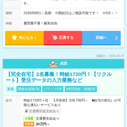
す。
2026/09/01～長期 ※開始日はご相談可能です！ ※9月～！
期間
履歴書不要
/
服装自由
特徴
気になる！
応募する
詳細へ
掲載日：2026.08.07
未読
【完全在宅】2名募集！時給1720円！【リクル
ート】受注データの入力業務など
派遣
職種未経験OK
ブランクOK
WEB登録・面接OK
時給1720円＋交 【月収例】339,700円～ ■給与の前払いが可
給与
能な速払いサービスあり
交通費別途支給あり
交通費支給あり
交通費
30万円～
月収例