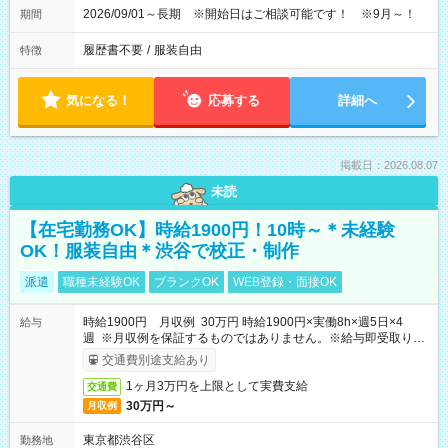
2026/09/01～長期 ※開始日はご相談可能です！ ※9月～！
期間
履歴書不要
/
服装自由
特徴
気になる！
応募する
詳細へ
掲載日：2026.08.07
未読
【在宅勤務OK】時給1900円！10時～＊未経験
OK！服装自由＊渋谷で校正・制作
派遣
職種未経験OK
ブランクOK
WEB登録・面接OK
時給1900円 月収例 30万円 時給1900円×実働8h×週5日×4
給与
週 ※月収例を保証するものではありません。※給与即受取りサ
ービス利用可（利用条件有）
交通費別途支給あり
1ヶ月3万円を上限として実費支給
交通費
30万円～
月収例
東京都渋谷区
勤務地