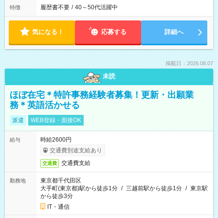
履歴書不要
/
40～50代活躍中
特徴
気になる！
応募する
詳細へ
掲載日：2026.08.07
未読
ほぼ在宅＊特許事務経験者募集！更新・出願業
務＊英語活かせる
派遣
WEB登録・面接OK
時給2600円
給与
交通費別途支給あり
交通費支給
交通費
東京都千代田区
勤務地
大手町(東京都)駅から徒歩1分
/
三越前駅から徒歩1分
/
東京駅
から徒歩3分
IT・通信