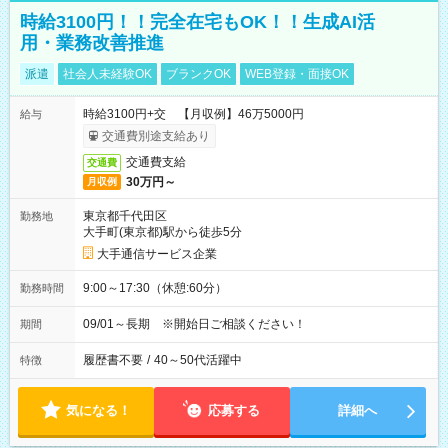
時給3100円！！完全在宅もOK！！生成AI活
用・業務改善推進
派遣
社会人未経験OK
ブランクOK
WEB登録・面接OK
時給3100円+交 【月収例】46万5000円
給与
交通費別途支給あり
交通費支給
交通費
30万円～
月収例
東京都千代田区
勤務地
大手町(東京都)駅から徒歩5分
大手通信サービス企業
9:00～17:30（休憩:60分）
勤務時間
09/01～長期 ※開始日ご相談ください！
期間
履歴書不要
/
40～50代活躍中
特徴
気になる！
応募する
詳細へ