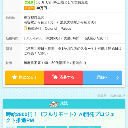
1ヶ月3万円を上限として実費支給
交通費
30万円～
月収例
東京都目黒区
勤務地
渋谷駅から徒歩13分
/
池尻大橋駅から徒歩8分
株式会社 Colorful Palette
10:00-19:00（休憩60分）実働8時間 （残業少なめ！）
勤務時間
【急募】即日～長期 ※1か月以内のスタートも可能！開始日は
期間
ご相談ください
履歴書不要
/
40～50代活躍中
/
服装自由
特徴
気になる！
応募する
詳細へ
掲載日：2026.08.07
未読
時給2800円！《フルリモート》AI開発プロジェ
クト推進PM