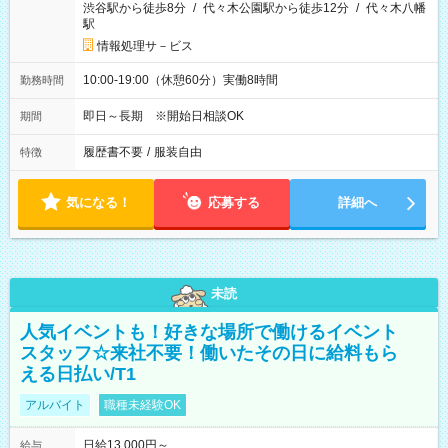
渋谷駅から徒歩8分
/
代々木公園駅から徒歩12分
/
代々木八幡
駅
情報処理サ－ビス
10:00-19:00（休憩60分）実働8時間
勤務時間
即日～長期 ※開始日相談OK
期間
履歴書不要
/
服装自由
特徴
気になる！
応募する
詳細へ
未読
人気イベントも！好きな場所で働けるイベント
スタッフ☆来社不要！働いたその日に給料もら
える日払い/T1
アルバイト
職種未経験OK
日給13,000円～
給与