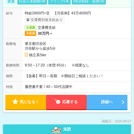
派遣
社会人未経験OK
ブランクOK
WEB登録・面接OK
時給2800円+交 【月収例】43万4000円
給与
交通費別途支給あり
交通費支給
交通費
30万円～
月収例
東京都渋谷区
勤務地
渋谷駅から徒歩5分
独立系SIer
8:50～17:20（休憩:45分） ※残業なし
勤務時間
【急募】即日～長期 ※開始日ご相談ください！
期間
履歴書不要
/
40～50代活躍中
特徴
気になる！
応募する
詳細へ
掲載日：2026.08.07
未読