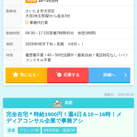
20～25万円
月収例
さいたま市大宮区
勤務地
大宮(埼玉県)駅から徒歩3分
事務代行業
08:30～17:15(実働7時間45分 休憩1時間)
勤務時間
2026年08月下旬～長期 ※8月～！
期間
履歴書不要
/
40～50代活躍中
/
服装自由
/
電話対応なし
/
パソ
特徴
コンスキル不要
気になる！
応募する
詳細へ
掲載日：2026.08.06
未読
完全在宅＊時給1900円！週4日＆10～16時！メ
ディアコンサル企業で事務アシ
派遣
ブランクOK
WEB登録・面接OK