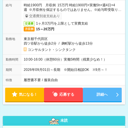
時給1900円 月収例 15万円 時給1900円×実働5h×週4日×4
給与
週 ※月収例を保証するものではありません。※給与即受取りサ
ービス利用可（利用条件有）
交通費別途支給あり
1ヶ月3万円を上限として実費支給
交通費
15～20万円
月収例
東京都千代田区
勤務地
四ツ谷駅から徒歩2分
/
麹町駅から徒歩13分
コンサルタント・シンクタンク
10:00-16:00（休憩60分）実働5時間（残業少なめ！）
勤務時間
2026年09月01日～長期 ※開始日相談OK ※9月～！
期間
履歴書不要
/
服装自由
特徴
気になる！
応募する
詳細へ
未読