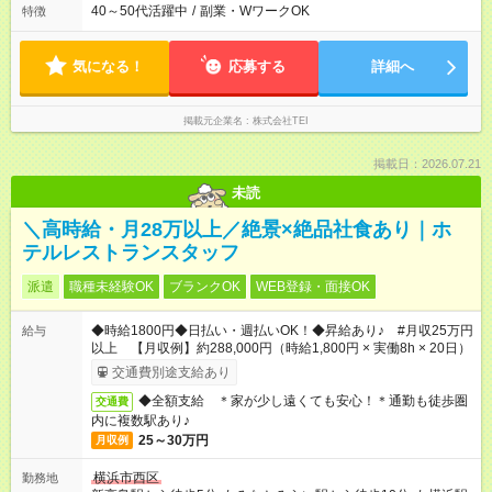
40～50代活躍中
/
副業・WワークOK
特徴
気になる！
応募する
詳細へ
掲載元企業名
株式会社TEI
掲載日：2026.07.21
未読
＼高時給・月28万以上／絶景×絶品社食あり｜ホ
テルレストランスタッフ
派遣
職種未経験OK
ブランクOK
WEB登録・面接OK
◆時給1800円◆日払い・週払いOK！◆昇給あり♪ #月収25万円
給与
以上 【月収例】約288,000円（時給1,800円 × 実働8h × 20日）
交通費別途支給あり
◆全額支給 ＊家が少し遠くても安心！＊通勤も徒歩圏
交通費
内に複数駅あり♪
25～30万円
月収例
横浜市西区
勤務地