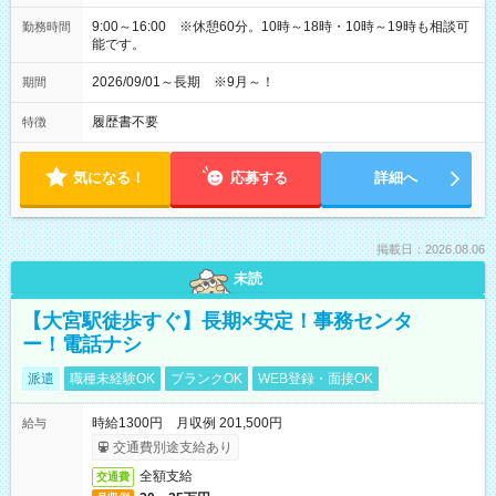
9:00～16:00 ※休憩60分。10時～18時・10時～19時も相談可
勤務時間
能です。
2026/09/01～長期 ※9月～！
期間
履歴書不要
特徴
気になる！
応募する
詳細へ
掲載日：2026.08.06
未読
【大宮駅徒歩すぐ】長期×安定！事務センタ
ー！電話ナシ
派遣
職種未経験OK
ブランクOK
WEB登録・面接OK
時給1300円 月収例 201,500円
給与
交通費別途支給あり
全額支給
交通費