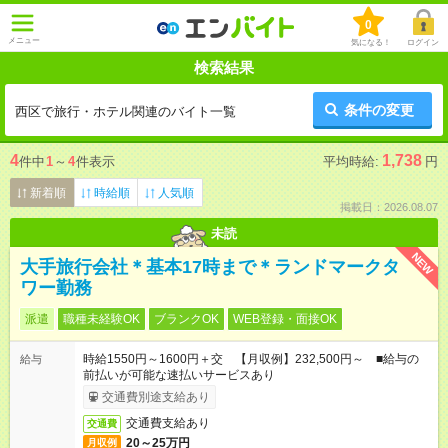
0
メニュー
気になる！
ログイン
検索結果
条件の変更
西区で旅行・ホテル関連のバイト一覧
4
1,738
件中
1
～
4
件表示
平均時給:
円
新着順
時給順
人気順
掲載日：2026.08.07
未読
NEW
大手旅行会社＊基本17時まで＊ランドマークタ
ワー勤務
派遣
職種未経験OK
ブランクOK
WEB登録・面接OK
時給1550円～1600円＋交 【月収例】232,500円～ ■給与の
給与
前払いが可能な速払いサービスあり
交通費別途支給あり
交通費支給あり
交通費
20～25万円
月収例