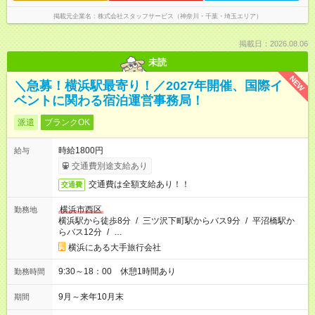
掲載元企業名
株式会社スタッフサービス（神奈川・千葉・埼玉エリア）
掲載日：2026.08.06
未読
NEW
＼急募！横浜駅最寄り！／2027年開催、国際イ
ベントに関わる宿泊運営事務局！
派遣
ブランクOK
時給1800円
給与
交通費別途支給あり
交通費は全額支給あり！！
交通費
横浜市西区
勤務地
横浜駅から徒歩8分
/
三ツ沢下町駅からバス9分
/
平沼橋駅か
らバス12分
/
…
横浜にある大手旅行会社
9:30～18：00 休憩1時間あり
勤務時間
9月～来年10月末
期間