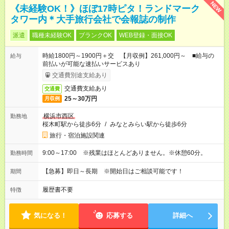
NEW
《未経験OK！》ほぼ17時ピタ！ランドマーク
タワー内＊大手旅行会社で会報誌の制作
派遣
職種未経験OK
ブランクOK
WEB登録・面接OK
時給1800円～1900円＋交 【月収例】261,000円～ ■給与の
給与
前払いが可能な速払いサービスあり
交通費別途支給あり
交通費支給あり
交通費
25～30万円
月収例
横浜市西区
勤務地
桜木町駅から徒歩6分
/
みなとみらい駅から徒歩6分
旅行・宿泊施設関連
9:00～17:00 ※残業はほとんどありません。※休憩60分。
勤務時間
【急募】即日～長期 ※開始日はご相談可能です！
期間
履歴書不要
特徴
気になる！
応募する
詳細へ