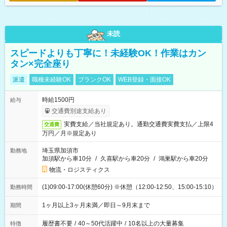
未読
スピードよりも丁寧に！未経験OK！作業はカン
タン×完全座り
派遣
職種未経験OK
ブランクOK
WEB登録・面接OK
時給1500円
給与
交通費別途支給あり
実費支給／当社規定あり。通勤交通費実費支払／上限4
交通費
万円／月※規定あり
埼玉県加須市
勤務地
加須駅から車10分
/
久喜駅から車20分
/
鴻巣駅から車20分
物流・ロジスティクス
(1)09:00-17:00(休憩60分) ※休憩（12:00-12:50、15:00-15:10）
勤務時間
1ヶ月以上3ヶ月未満／即日～9月末まで
期間
履歴書不要
/
40～50代活躍中
/
10名以上の大量募集
特徴