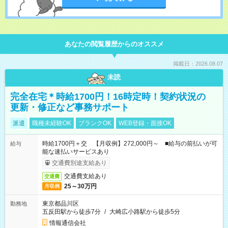
あなたの閲覧履歴からのオススメ
掲載日：2026.08.07
未読
完全在宅＊時給1700円！16時定時！契約状況の
更新・修正など事務サポート
派遣
職種未経験OK
ブランクOK
WEB登録・面接OK
時給1700円＋交 【月収例】272,000円～ ■給与の前払いが可
給与
能な速払いサービスあり
交通費別途支給あり
交通費支給あり
交通費
25～30万円
月収例
東京都品川区
勤務地
五反田駅から徒歩7分
/
大崎広小路駅から徒歩5分
情報通信会社