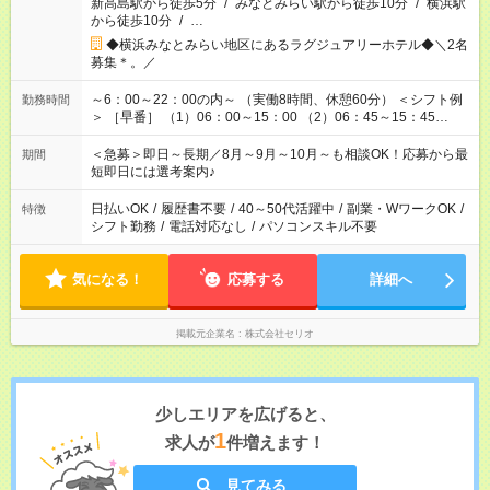
新高島駅から徒歩5分
/
みなとみらい駅から徒歩10分
/
横浜駅
から徒歩10分
/
…
◆横浜みなとみらい地区にあるラグジュアリーホテル◆＼2名
募集＊。／
～6：00～22：00の内～ （実働8時間、休憩60分） ＜シフト例
勤務時間
＞ ［早番］ （1）06：00～15：00 （2）06：45～15：45
（3）07：30～16：30 ［遅番］ （4）11：30～20：30 （5）
12：00～21：00 （6）13：00～22：00 ※時間指定の相談OK♪
＜急募＞即日～長期／8月～9月～10月～も相談OK！応募から最
期間
短即日には選考案内♪
日払いOK
/
履歴書不要
/
40～50代活躍中
/
副業・WワークOK
/
特徴
シフト勤務
/
電話対応なし
/
パソコンスキル不要
気になる！
応募する
詳細へ
掲載元企業名
株式会社セリオ
少しエリアを広げると、
1
求人が
件増えます！
見てみる