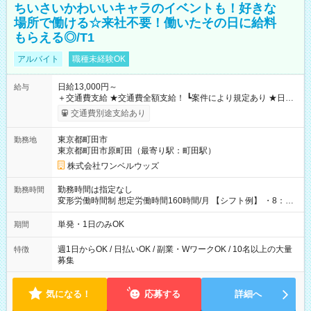
ちいさいかわいいキャラのイベントも！好きな
場所で働ける☆来社不要！働いたその日に給料
もらえる◎/T1
アルバイト
職種未経験OK
日給13,000円～
給与
＋交通費支給 ★交通費全額支給！ ┗案件により規定あり ★日払
いOK！（規定あり） ┗働いたその日に現金GET♪ お仕事後はコ
交通費別途支給あり
ンビニATMから 日払い分を引き落とせます！ 【試用期間】試
用期間なし
東京都町田市
勤務地
東京都町田市原町田（最寄り駅：町田駅）
株式会社ワンベルウッズ
勤務時間は指定なし
勤務時間
変形労働時間制 想定労働時間160時間/月 【シフト例】 ・8：00
～21：00
単発・1日のみOK
期間
週1日からOK / 日払いOK / 副業・WワークOK / 10名以上の大量
特徴
募集
気になる！
応募する
詳細へ