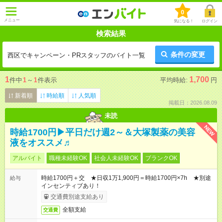
0
メニュー
気になる！
ログイン
検索結果
条件の変更
西区でキャンペーン・PRスタッフのバイト一覧
1
1,700
件中
1
～
1
件表示
平均時給:
円
新着順
時給順
人気順
掲載日：2026.08.09
未読
NEW
時給1700円▶平日だけ週2～＆大塚製薬の美容
液をオススメ♬
アルバイト
職種未経験OK
社会人未経験OK
ブランクOK
時給1700円＋交 ★日収1万1,900円＝時給1700円×7h ★別途
給与
インセンティブあり！
交通費別途支給あり
全額支給
交通費