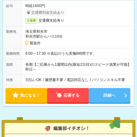
時給1600円
給与
交通費別途支給あり
交通費支給有り
交通費
埼玉県和光市
勤務地
和光市駅からバス10分
製造外
8:00～17:30 ※表記のうち実働8時間です。
勤務時間
長期【ご応募から1週間以内(最短2日目)のスピード就業が可能】
期間
即日～
日払いOK
/
履歴書不要
/
電話対応なし
/
パソコンスキル不要
特徴
気になる！
応募する
詳細へ