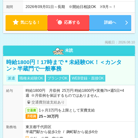
2026年09月01日～長期 ※開始日相談OK ※9月～！
期間
気になる！
応募する
詳細へ
掲載日：2026.08.10
未読
時給1800円！17時まで＊未経験OK！＜カンタ
ン＞半蔵門で一般事務
派遣
職種未経験OK
ブランクOK
WEB登録・面接OK
時給1800円 月収例 25万円 時給1800円×実働7h×週5日×4
給与
週 ※月収例を保証するものではありません。
交通費別途支給あり
1ヶ月3万円を上限として実費支給
交通費
25～30万円
月収例
東京都千代田区
勤務地
半蔵門駅から徒歩1分
/
麹町駅から徒歩6分