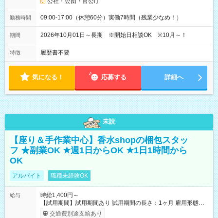
公社・公団・官公庁
09:00-17:00（休憩60分）実働7時間（残業少なめ！）
勤務時間
2026年10月01日～長期 ※開始日相談OK ※10月～！
期間
履歴書不要
特徴
気になる！
応募する
詳細へ
未読
【座り＆手作業中心】香水shopの梱包スタッ
フ ★副業OK ★週1日からOK ★1日1時間から
OK
アルバイト
職種未経験OK
時給1,400円～
給与
【試用期間】試用期間あり 試用期間の長さ：1ヶ月 雇用形態、
給与は本採用時と同じです。
交通費別途支給あり