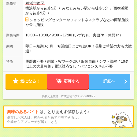
横浜市西区
勤務地
横浜駅から徒歩5分
/
みなとみらい駅から徒歩5分
/
西横浜駅
から徒歩5分
/
…
ショッピングセンターやフィットネスクラブなどの商業施設
や公共施設
10:00～18:00／9:00～17:00 (いずれも、実働7h・休憩1h)
勤務時間
即日～短期3ヶ月 ★開始日はご相談OK！長期ご希望の方も大歓
期間
迎！
履歴書不要
/
副業・WワークOK
/
服装自由
/
シフト勤務
/
10名
特徴
以上の大量募集
/
電話対応なし
/
パソコンスキル不要
気になる！
応募する
詳細へ
掲載元企業名
株式会社コブル COMPANY
興味のあるバイト
は、とりあえず保存しよう♪
保存した求人は、後からまとめて応募できるよ。
企業からアプローチが届くことも！