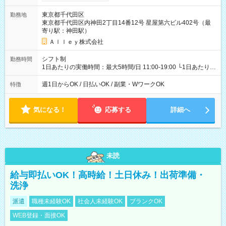
東京都千代田区
勤務地
東京都千代田区内神田2丁目14番12号 星屋第六ビル402号（最
寄り駅：神田駅）
Ａｌｌｅｙ株式会社
シフト制
勤務時間
1日あたりの実働時間：最大5時間/日 11:00-19:00 └1日あたりの
実働時間：1-5時間 └上記の時間帯内であれば、いつでも勤務可
能！ └平日・土曜日の中で、お好きな曜日でご勤務いただけま
週1日からOK / 日払いOK / 副業・WワークOK
特徴
す！ 【シフト例】 ・11:00～14:00 ・16:30～19:00 ・13:00～
18:00 などのように、自由な働き方が可能なお仕事です！
気になる！
応募する
詳細へ
未読
給与即払いOK！高時給！土日休み！出荷準備・
洗浄
派遣
職種未経験OK
社会人未経験OK
ブランクOK
WEB登録・面接OK