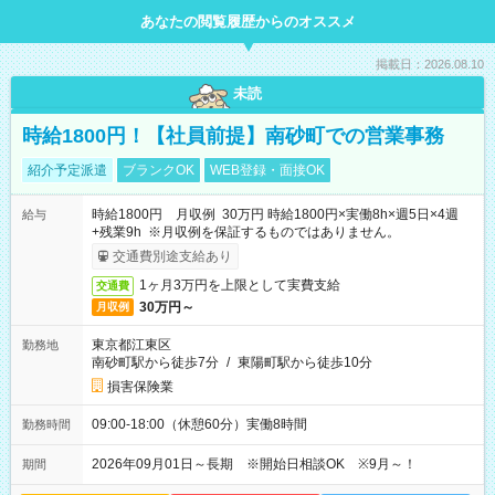
あなたの閲覧履歴からのオススメ
掲載日：2026.08.10
未読
時給1800円！【社員前提】南砂町での営業事務
紹介予定派遣
ブランクOK
WEB登録・面接OK
時給1800円 月収例 30万円 時給1800円×実働8h×週5日×4週
給与
+残業9h ※月収例を保証するものではありません。
交通費別途支給あり
1ヶ月3万円を上限として実費支給
交通費
30万円～
月収例
東京都江東区
勤務地
南砂町駅から徒歩7分
/
東陽町駅から徒歩10分
損害保険業
09:00-18:00（休憩60分）実働8時間
勤務時間
2026年09月01日～長期 ※開始日相談OK ※9月～！
期間