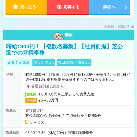
気になる！
応募する
詳細へ
掲載日：2026.08.10
未読
時給1800円！【複数名募集】【社員前提】芝公
園での営業事務
紹介予定派遣
ブランクOK
WEB登録・面接OK
時給1800円 月収例 29万円 時給1800円×実働7h45m×週5日×4
給与
週+残業10h ※月収例を保証するものではありません。
交通費別途支給あり
1ヶ月3万円を上限として実費支給
交通費
25～30万円
月収例
東京都港区
勤務地
芝公園駅から徒歩3分
/
赤羽橋駅から徒歩5分
サ－ビス
08:50-17:35（休憩60分）実働7時間45分
勤務時間