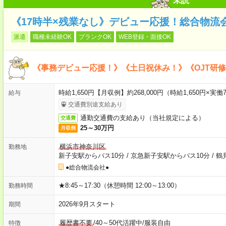
未読
《17時半×残業なし》デビュー応援！総合物流
派遣
職種未経験OK
ブランクOK
WEB登録・面接OK
《事務デビュー応援！》《土日祝休み！》《OJT研
時給1,650円【月収例】約268,000円（時給1,650円×実働7
給与
交通費別途支給あり
通勤交通費の支給あり（当社規定による）
交通費
25～30万円
月収例
横浜市神奈川区
勤務地
新子安駅からバス10分
/
京急新子安駅からバス10分
/
鶴
●総合物流会社●
★8:45～17:30（休憩時間 12:00～13:00）
勤務時間
2026年9月スタート
期間
履歴書不要
/
40～50代活躍中
/
服装自由
特徴