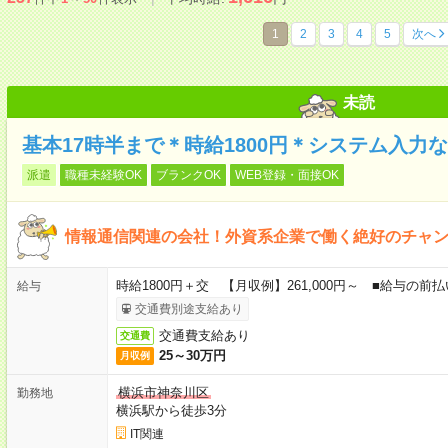
1
2
3
4
5
次へ
未読
基本17時半まで＊時給1800円＊システム入力
派遣
職種未経験OK
ブランクOK
WEB登録・面接OK
情報通信関連の会社！外資系企業で働く絶好のチャ
時給1800円＋交 【月収例】261,000円～ ■給与の
給与
交通費別途支給あり
交通費支給あり
交通費
25～30万円
月収例
横浜市神奈川区
勤務地
横浜駅から徒歩3分
IT関連