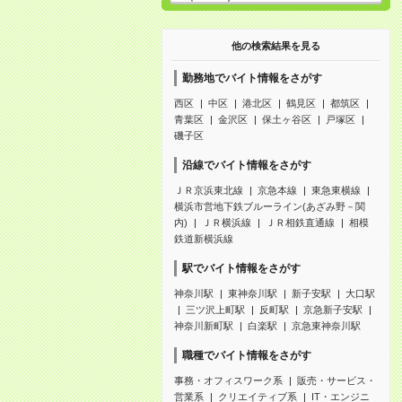
他の検索結果を見る
勤務地でバイト情報をさがす
西区
中区
港北区
鶴見区
都筑区
青葉区
金沢区
保土ヶ谷区
戸塚区
磯子区
沿線でバイト情報をさがす
ＪＲ京浜東北線
京急本線
東急東横線
横浜市営地下鉄ブルーライン(あざみ野－関
内)
ＪＲ横浜線
ＪＲ相鉄直通線
相模
鉄道新横浜線
駅でバイト情報をさがす
神奈川駅
東神奈川駅
新子安駅
大口駅
三ツ沢上町駅
反町駅
京急新子安駅
神奈川新町駅
白楽駅
京急東神奈川駅
職種でバイト情報をさがす
事務・オフィスワーク系
販売・サービス・
営業系
クリエイティブ系
IT・エンジニ