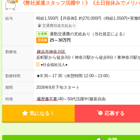
《弊社派遣スタッフ活躍中！》《土日祝休みでメリ
時給1,550円【月収例】約270,000円（時給1,550円×実働8
給与
交通費別途支給あり
通勤交通費の支給あり（当社規定による）
交通費
25～30万円
月収例
横浜市神奈川区
勤務地
反町駅から徒歩3分
/
神奈川駅から徒歩8分
/
東神奈川駅か
●社会福祉法人●
★8:30～17:30（休憩時間 12:00～13:00）
勤務時間
2026年8月下旬スタート
期間
履歴書不要
/
40～50代活躍中
/
服装自由
特徴
気になる！
応募する