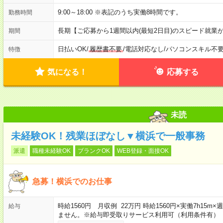
9:00～18:00 ※表記のうち実働8時間です。
勤務時間
長期【ご応募から1週間以内(最短2日目)のスピード就業
期間
日払いOK
/
履歴書不要
/
電話対応なし
/
パソコンスキル不
特徴
気になる！
応募する
未読
未経験OK！残業ほぼなし▼横浜で一般事務
派遣
職種未経験OK
ブランクOK
WEB登録・面接OK
急募！横浜でのお仕事
時給1560円 月収例 22万円 時給1560円×実働7h15
給与
ません。※給与即受取りサービス利用可（利用条件有）