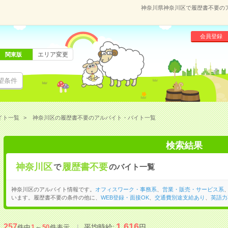
神奈川県神奈川区で履歴書不要の
会員登録
エリア変更
関東版
望条件
イト一覧
神奈川区の履歴書不要のアルバイト・バイト一覧
検索結果
神奈川区
履歴書不要
で
のバイト一覧
神奈川区のアルバイト情報です。
オフィスワーク・事務系
、
営業・販売・サービス系
います。履歴書不要の条件の他に、
WEB登録・面接OK
、
交通費別途支給あり
、
英語力
1,616
257
平均時給:
円
件中
1
～
50
件表示