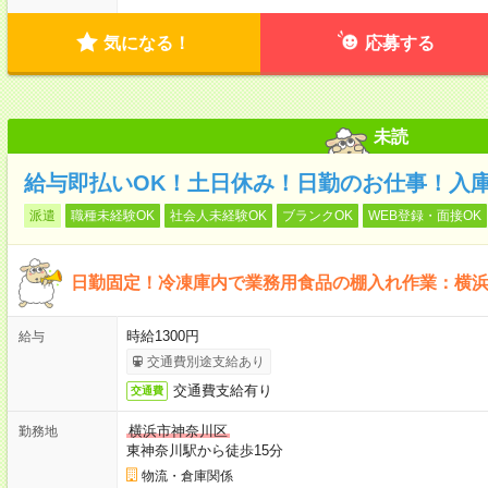
気になる！
応募する
未読
給与即払いOK！土日休み！日勤のお仕事！入
派遣
職種未経験OK
社会人未経験OK
ブランクOK
WEB登録・面接OK
日勤固定！冷凍庫内で業務用食品の棚入れ作業：横
時給1300円
給与
交通費別途支給あり
交通費支給有り
交通費
横浜市神奈川区
勤務地
東神奈川駅から徒歩15分
物流・倉庫関係