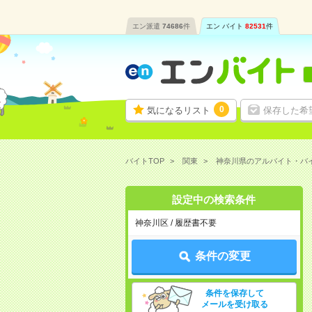
エン派遣
74686
件
エン バイト
82531
件
0
気になるリスト
保存した希
バイトTOP
関東
神奈川県のアルバイト・バ
設定中の検索条件
神奈川区 / 履歴書不要
条件の変更
条件を保存して
メールを受け取る