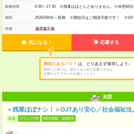
9:30～17:30 ※残業はほとんどありません。※休憩60
勤務時間
2026/09/01～長期 ※開始日はご相談可能です！ ※9
期間
履歴書不要
特徴
気になる！
応募する
興味のあるバイト
は、とりあえず保存しよう♪
保存した求人は、後からまとめて応募できるよ。
企業からアプローチが届くことも！
未読
＜残業ほぼナシ！＞OJTあり安心／社会福祉法
派遣
ブランクOK
WEB登録・面接OK