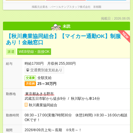
掲載元企業名
パーソルテンプスタッフ株式会社 首都圏
掲載日：2026.08.05
未読
NEW
【秋川農業協同組合】【マイカー通勤OK】制服
あり！金融窓口
派遣
WEB登録・面接OK
時給1700円 月収例 255,000円
給与
交通費別途支給あり
全額支給
交通費
25～30万円
月収例
東京都あきる野市
勤務地
武蔵五日市駅から徒歩9分
/
秋川駅から車14分
秋川農業協同組合
08:30～17:00(実働7時間30分 休憩1時間) ※8:30～16:00の相談
勤務時間
OKです！
2026年09月上旬～長期 ※9月～！
期間