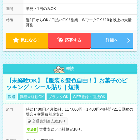
～21：00
単発・1日のみOK
期間
週1日からOK / 日払いOK / 副業・WワークOK / 10名以上の大量
特徴
募集
気になる！
応募する
詳細へ
未読
【未経験OK】【服装＆髪色自由！】お菓子のピ
ッキング・シール貼り｜短期
派遣
職種未経験OK
ブランクOK
WEB登録・面接OK
時給1400円／月収例：117,600円＝1,400円×4時間×21日勤務の
給与
場合＋交通費別途支給
交通費別途支給あり
実費支給／当社規定あり。
交通費