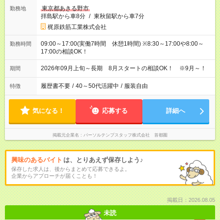
東京都あきる野市
勤務地
拝島駅から車8分
/
東秋留駅から車7分
梶原鉄筋工業株式会社
09:00～17:00(実働7時間 休憩1時間) ※8:30～17:00や8:00～
勤務時間
17:00の相談OK！
2026年09月上旬～長期 8月スタートの相談OK！ ※9月～！
期間
履歴書不要
/
40～50代活躍中
/
服装自由
特徴
気になる！
応募する
詳細へ
掲載元企業名
パーソルテンプスタッフ株式会社 首都圏
興味のあるバイト
は、とりあえず保存しよう♪
保存した求人は、後からまとめて応募できるよ。
企業からアプローチが届くことも！
掲載日：2026.08.05
未読