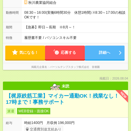
秋川農業協同組合
08:30～16:00(実働6時間30分 休憩1時間) ※8:30～17:00の相談
勤務時間
OKです！
【急募】即日～長期 ※8月～！
期間
履歴書不要
/
パソコンスキル不要
特徴
気になる！
応募する
詳細へ
掲載元企業名
パーソルテンプスタッフ株式会社 首都圏
掲載日：2026.08.04
未読
NEW
【梶原鉄筋工業】マイカー通勤OK！残業なし！
17時まで！事務サポート
派遣
WEB登録・面接OK
時給1400円 月収例 196,000円
給与
交通費別途支給あり