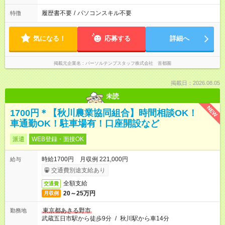
履歴書不要
/
パソコンスキル不要
特徴
気になる！
応募する
詳細へ
掲載元企業名
パーソルテンプスタッフ株式会社 首都圏
掲載日：2026.08.05
未読
NEW
1700円＊【秋川農業協同組合】時間相談OK！
車通勤OK！駐車場有！口座開設など
派遣
WEB登録・面接OK
時給1700円 月収例 221,000円
給与
交通費別途支給あり
全額支給
交通費
20～25万円
月収例
東京都あきる野市
勤務地
武蔵五日市駅から徒歩9分
/
秋川駅から車14分