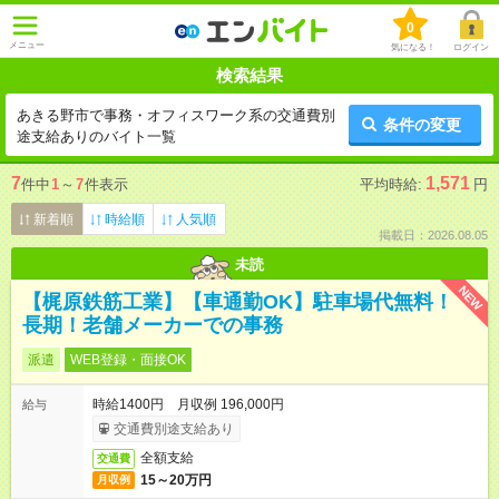
0
メニュー
気になる！
ログイン
検索結果
あきる野市で事務・オフィスワーク系の交通費別
条件の変更
途支給ありのバイト一覧
7
1,571
件中
1
～
7
件表示
平均時給:
円
新着順
時給順
人気順
掲載日：2026.08.05
未読
NEW
【梶原鉄筋工業】【車通勤OK】駐車場代無料！
長期！老舗メーカーでの事務
派遣
WEB登録・面接OK
時給1400円 月収例 196,000円
給与
交通費別途支給あり
全額支給
交通費
15～20万円
月収例