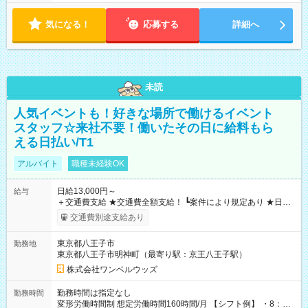
気になる！
応募する
詳細へ
未読
人気イベントも！好きな場所で働けるイベント
スタッフ☆来社不要！働いたその日に給料もら
える日払い/T1
アルバイト
職種未経験OK
日給13,000円～
給与
＋交通費支給 ★交通費全額支給！ ┗案件により規定あり ★日払
いOK！（規定あり） ┗働いたその日に現金GET♪ お仕事後はコ
交通費別途支給あり
ンビニATMから 日払い分を引き落とせます！ 【試用期間】試
用期間なし
東京都八王子市
勤務地
東京都八王子市明神町（最寄り駅：京王八王子駅）
株式会社ワンベルウッズ
勤務時間は指定なし
勤務時間
変形労働時間制 想定労働時間160時間/月 【シフト例】 ・8：00