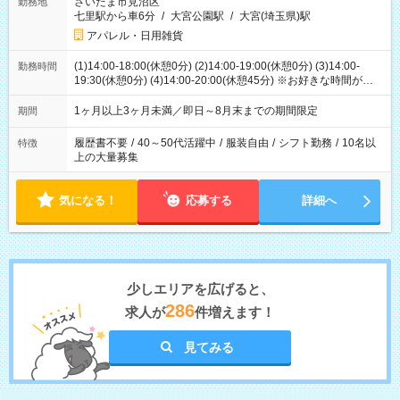
さいたま市見沼区
勤務地
七里駅から車6分
/
大宮公園駅
/
大宮(埼玉県)駅
アパレル・日用雑貨
(1)14:00-18:00(休憩0分) (2)14:00-19:00(休憩0分) (3)14:00-
勤務時間
19:30(休憩0分) (4)14:00-20:00(休憩45分) ※お好きな時間が選べ
ます
1ヶ月以上3ヶ月未満／即日～8月末までの期間限定
期間
履歴書不要
/
40～50代活躍中
/
服装自由
/
シフト勤務
/
10名以
特徴
上の大量募集
気になる！
応募する
詳細へ
少しエリアを広げると、
286
求人が
件増えます！
見てみる