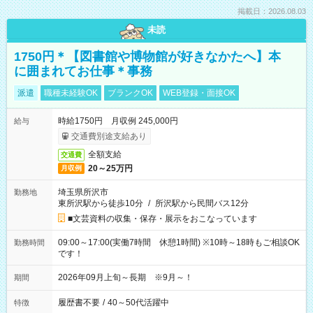
掲載日：2026.08.03
未読
1750円＊【図書館や博物館が好きなかたへ】本
に囲まれてお仕事＊事務
派遣
職種未経験OK
ブランクOK
WEB登録・面接OK
時給1750円 月収例 245,000円
給与
交通費別途支給あり
全額支給
交通費
20～25万円
月収例
埼玉県所沢市
勤務地
東所沢駅から徒歩10分
/
所沢駅から民間バス12分
■文芸資料の収集・保存・展示をおこなっています
09:00～17:00(実働7時間 休憩1時間) ※10時～18時もご相談OK
勤務時間
です！
2026年09月上旬～長期 ※9月～！
期間
履歴書不要
/
40～50代活躍中
特徴