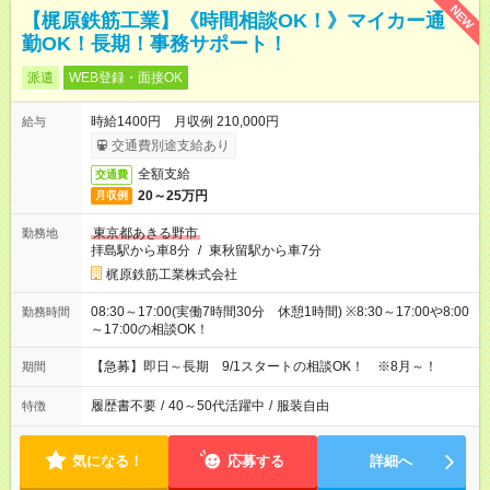
NEW
【梶原鉄筋工業】《時間相談OK！》マイカー通
勤OK！長期！事務サポート！
派遣
WEB登録・面接OK
時給1400円 月収例 210,000円
給与
交通費別途支給あり
全額支給
交通費
20～25万円
月収例
東京都あきる野市
勤務地
拝島駅から車8分
/
東秋留駅から車7分
梶原鉄筋工業株式会社
08:30～17:00(実働7時間30分 休憩1時間) ※8:30～17:00や8:00
勤務時間
～17:00の相談OK！
【急募】即日～長期 9/1スタートの相談OK！ ※8月～！
期間
履歴書不要
/
40～50代活躍中
/
服装自由
特徴
気になる！
応募する
詳細へ