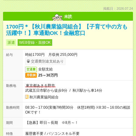
掲載日：2026.07.24
未読
1700円＊【秋川農業協同組合】【子育て中の方も
活躍中！】車通勤OK！金融窓口
派遣
WEB登録・面接OK
時給1700円 月収例 255,000円
給与
交通費別途支給あり
全額支給
交通費
25～30万円
月収例
東京都あきる野市
勤務地
武蔵五日市駅から徒歩9分
/
秋川駅から車14分
秋川農業協同組合
08:30～17:00(実働7時間30分 休憩1時間) ※8:30～16:00の相談
勤務時間
OKです！
【急募】即日～長期 ※8月～！
期間
履歴書不要
/
パソコンスキル不要
特徴