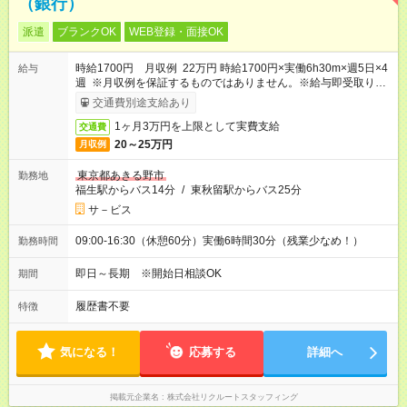
（銀行）
派遣
ブランクOK
WEB登録・面接OK
時給1700円 月収例 22万円 時給1700円×実働6h30m×週5日×4
給与
週 ※月収例を保証するものではありません。※給与即受取りサ
ービス利用可（利用条件有）
交通費別途支給あり
1ヶ月3万円を上限として実費支給
交通費
20～25万円
月収例
東京都あきる野市
勤務地
福生駅からバス14分
/
東秋留駅からバス25分
サ－ビス
09:00-16:30（休憩60分）実働6時間30分（残業少なめ！）
勤務時間
即日～長期 ※開始日相談OK
期間
履歴書不要
特徴
気になる！
応募する
詳細へ
掲載元企業名
株式会社リクルートスタッフィング