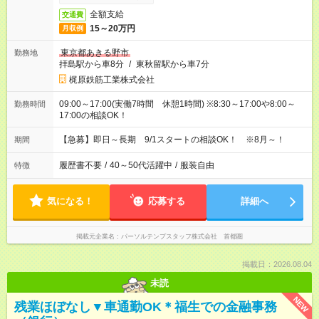
全額支給
交通費
15～20万円
月収例
東京都あきる野市
勤務地
拝島駅から車8分
/
東秋留駅から車7分
梶原鉄筋工業株式会社
09:00～17:00(実働7時間 休憩1時間) ※8:30～17:00や8:00～
勤務時間
17:00の相談OK！
【急募】即日～長期 9/1スタートの相談OK！ ※8月～！
期間
履歴書不要
/
40～50代活躍中
/
服装自由
特徴
気になる！
応募する
詳細へ
掲載元企業名
パーソルテンプスタッフ株式会社 首都圏
掲載日：2026.08.04
未読
NEW
残業ほぼなし▼車通勤OK＊福生での金融事務