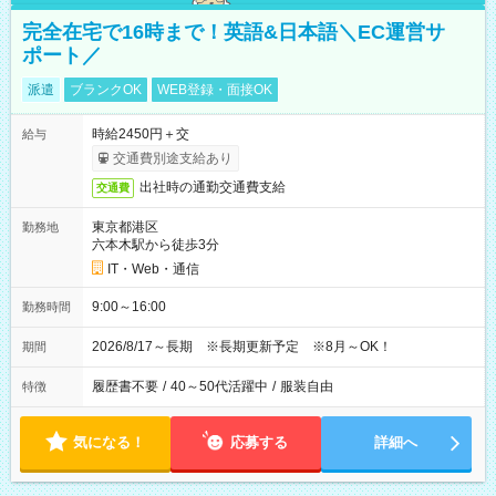
完全在宅で16時まで！英語&日本語＼EC運営サ
ポート／
派遣
ブランクOK
WEB登録・面接OK
時給2450円＋交
給与
交通費別途支給あり
出社時の通勤交通費支給
交通費
東京都港区
勤務地
六本木駅から徒歩3分
IT・Web・通信
9:00～16:00
勤務時間
2026/8/17～長期 ※長期更新予定 ※8月～OK！
期間
履歴書不要
/
40～50代活躍中
/
服装自由
特徴
気になる！
応募する
詳細へ