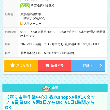
※交通費別途支給
交通費
東京都武蔵野市
勤務地
三鷹駅から徒歩5分
大手メーカー
9:00～14:00 ※開始は8:30～10:00で選択可 ※本件は週20時間勤
勤務時間
務案件です
2026/9/1～長期 ※★9月中であれば相談OK! ※9月～OK！
期間
履歴書不要
/
40～50代活躍中
/
服装自由
特徴
気になる！
応募する
詳細へ
未読
【座り＆手作業中心】香水shopの梱包スタッ
フ ★副業OK ★週1日からOK ★1日1時間から
OK