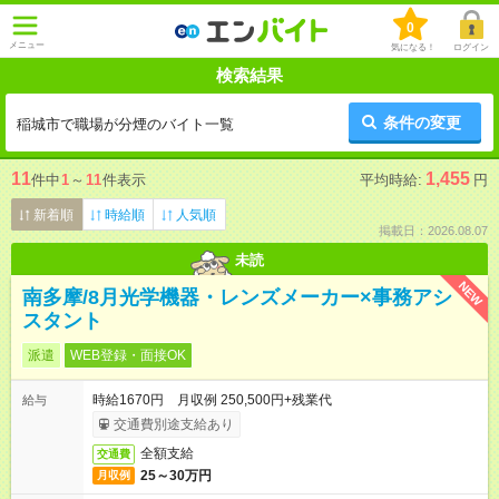
0
メニュー
気になる！
ログイン
検索結果
条件の変更
稲城市で職場が分煙のバイト一覧
11
1,455
件中
1
～
11
件表示
平均時給:
円
新着順
時給順
人気順
掲載日：2026.08.07
未読
NEW
南多摩/8月光学機器・レンズメーカー×事務アシ
スタント
派遣
WEB登録・面接OK
時給1670円 月収例 250,500円+残業代
給与
交通費別途支給あり
全額支給
交通費
25～30万円
月収例