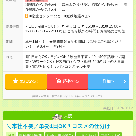
稲城駅から徒歩5分
/
京王よみうりランド駅から徒歩5分
/
南
多摩駅から徒歩5分
/
…
■物流センターなど ■勤務地選べます
＜1日3時間～OK！＞ ▼ 例えば… ▼ 15:00～18:00 15:00～
勤務時間
22:00 17:00～22:00 など こちら以外の時間もお気軽にご相談く
ださい！
単発1日～！ ★勤務開始日や期間はお気軽にご相談くださ
期間
い！ ＃8月～ ＃9月～
週1日からOK
/
日払いOK
/
履歴書不要
/
40～50代活躍中
/
副
特徴
業・WワークOK
/
服装自由
/
シフト勤務
/
10名以上の大量募
集
/
電話対応なし
/
パソコンスキル不要
気になる！
応募する
詳細へ
掲載元企業名
株式会社バイトレ（キャムコムグループ）
掲載日：2026.08.02
未読
＼来社不要／単発1日OK＊コスメの仕分け
派遣
職種未経験OK
社会人未経験OK
大学生歓迎
ブランクOK