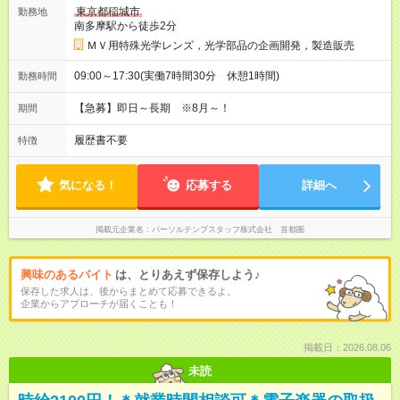
東京都稲城市
勤務地
南多摩駅から徒歩2分
ＭＶ用特殊光学レンズ，光学部品の企画開発，製造販売
09:00～17:30(実働7時間30分 休憩1時間)
勤務時間
【急募】即日～長期 ※8月～！
期間
履歴書不要
特徴
気になる！
応募する
詳細へ
掲載元企業名
パーソルテンプスタッフ株式会社 首都圏
興味のあるバイト
は、とりあえず保存しよう♪
保存した求人は、後からまとめて応募できるよ。
企業からアプローチが届くことも！
掲載日：2026.08.06
未読