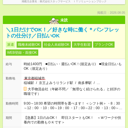
掲載元企業名
株式会社スタッフサービス ＩＴソリューションブロック
掲載日：2026.08.05
未読
＼1日だけでOK！／好きな時に働く＊パンフレッ
トの仕分け／日払いOK
派遣
職種未経験OK
社会人未経験OK
大学生歓迎
ブランクOK
WEB登録・面接OK
時給1400円 ■日払い・週払いOK！(規定あり) ■現金日払いも
給与
OK（規定あり）
東京都稲城市
勤務地
稲城駅
/
京王よみうりランド駅
/
南多摩駅
/
…
大手物流会社（年齢不問／「無理なく続けられる」と好評の
職場です）
9:00～18:00 希望の時間帯を選べます！ ＜シフト例＞ ・8：30
勤務時間
～12：00 ・10：00～19：00 ・17：00～22：00 ・13：00～
22：00 ・22：00～翌6：00 など
【急募】1日のみOK！ 即日スタートもOK！ ＜Ｗワークや扶
期間
養内での勤務もＯＫです＞