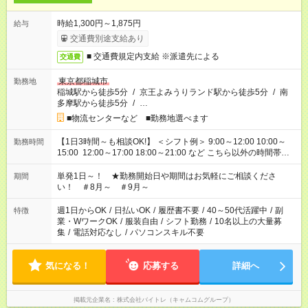
時給1,300円～1,875円
給与
交通費別途支給あり
■ 交通費規定内支給 ※派遣先による
交通費
東京都稲城市
勤務地
稲城駅から徒歩5分
/
京王よみうりランド駅から徒歩5分
/
南
多摩駅から徒歩5分
/
…
■物流センターなど ■勤務地選べます
【1日3時間～も相談OK!】 ＜シフト例＞ 9:00～12:00 10:00～
勤務時間
15:00 12:00～17:00 18:00～21:00 など こちら以外の時間帯も
お気軽にご相談ください！
単発1日～！ ★勤務開始日や期間はお気軽にご相談くださ
期間
い！ ＃8月～ ＃9月～
週1日からOK
/
日払いOK
/
履歴書不要
/
40～50代活躍中
/
副
特徴
業・WワークOK
/
服装自由
/
シフト勤務
/
10名以上の大量募
集
/
電話対応なし
/
パソコンスキル不要
気になる！
応募する
詳細へ
掲載元企業名
株式会社バイトレ（キャムコムグループ）