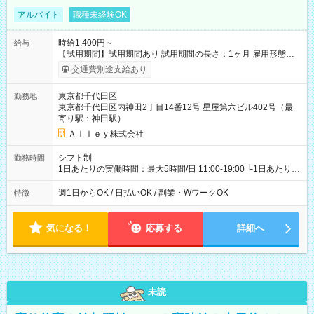
アルバイト
職種未経験OK
時給1,400円～
給与
【試用期間】試用期間あり 試用期間の長さ：1ヶ月 雇用形態、
給与は本採用時と同じです。
交通費別途支給あり
東京都千代田区
勤務地
東京都千代田区内神田2丁目14番12号 星屋第六ビル402号（最
寄り駅：神田駅）
Ａｌｌｅｙ株式会社
シフト制
勤務時間
1日あたりの実働時間：最大5時間/日 11:00-19:00 └1日あたりの
実働時間：1-5時間 └上記の時間帯内であれば、いつでも勤務可
能！ └平日・土曜日の中で、お好きな曜日でご勤務いただけま
週1日からOK / 日払いOK / 副業・WワークOK
特徴
す！ 【シフト例】 ・11:00～14:00 ・16:30～19:00 ・13:00～
18:00 などのように、自由な働き方が可能なお仕事です！
気になる！
応募する
詳細へ
未読