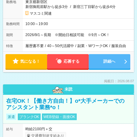
東京都新宿区
勤務地
新宿御苑前駅から徒歩3分
/
新宿三丁目駅から徒歩4分
マスコミ関連
10:00～19:00
勤務時間
2026/9/1～長期 ※開始日相談可能 ※9月～OK！
期間
履歴書不要
/
40～50代活躍中
/
副業・WワークOK
/
服装自由
特徴
気になる！
応募する
詳細へ
掲載日：2026.08.07
未読
在宅OK！【働き方自由！】o*大手メーカーでの
アシスタント業務*o！
派遣
ブランクOK
WEB登録・面接OK
時給2100円＋交
給与
交通費別途支給あり