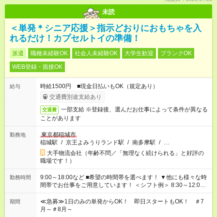
未読
＜単発＊シニア応援＞指示どおりにおもちゃを入
れるだけ！カプセルトイの準備！
派遣
職種未経験OK
社会人未経験OK
大学生歓迎
ブランクOK
WEB登録・面接OK
時給1500円 ■現金日払いもOK（規定あり）
給与
交通費別途支給あり
一部支給 ※登録後、選んだお仕事によって条件が異なる
交通費
ことがあります
東京都稲城市
勤務地
稲城駅
/
京王よみうりランド駅
/
南多摩駅
/
…
大手物流会社（年齢不問／「無理なく続けられる」と好評の
職場です！）
9:00～18:00など ■希望の時間帯を選べます！ ▼他にも様々な時
勤務時間
間帯でお仕事をご用意しています！ ＜シフト例＞ 8:30～12:00
17:00～22:00 13:00～22:00 22:00～翌6:00 など
≪急募≫1日のみの単発からOK！ 即日スタートもOK！ ＃7
期間
月～＃8月～