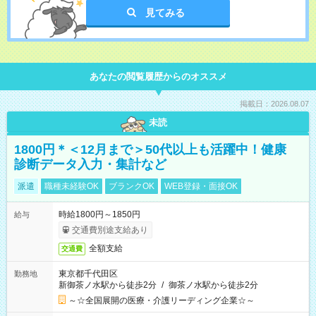
見てみる
あなたの閲覧履歴からのオススメ
掲載日：2026.08.07
未読
1800円＊＜12月まで＞50代以上も活躍中！健康
診断データ入力・集計など
派遣
職種未経験OK
ブランクOK
WEB登録・面接OK
時給1800円～1850円
給与
交通費別途支給あり
全額支給
交通費
東京都千代田区
勤務地
新御茶ノ水駅から徒歩2分
/
御茶ノ水駅から徒歩2分
～☆全国展開の医療・介護リーディング企業☆～