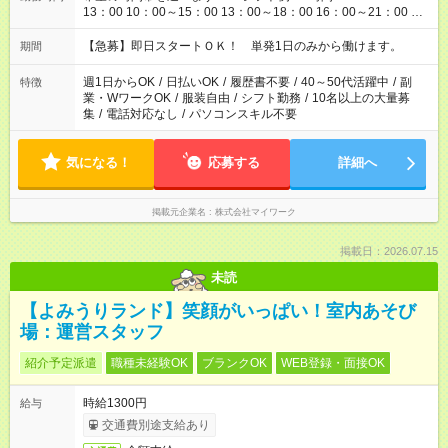
13：00 10：00～15：00 13：00～18：00 16：00～21：00 ＜
シフト例：8時間～＞ ・10：00～19：00 ・13：00～22：00 ・
22：00～翌6：00 など！是非ご希望をお聞かせください！
【急募】即日スタートＯＫ！ 単発1日のみから働けます。
期間
週1日からOK
/
日払いOK
/
履歴書不要
/
40～50代活躍中
/
副
特徴
業・WワークOK
/
服装自由
/
シフト勤務
/
10名以上の大量募
集
/
電話対応なし
/
パソコンスキル不要
気になる！
応募する
詳細へ
掲載元企業名
株式会社マイワーク
掲載日：2026.07.15
未読
【よみうりランド】笑顔がいっぱい！室内あそび
場：運営スタッフ
紹介予定派遣
職種未経験OK
ブランクOK
WEB登録・面接OK
時給1300円
給与
交通費別途支給あり