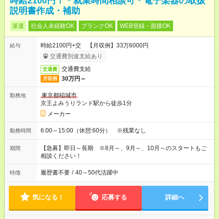
時給2100円！＊就業時間相談可＊電子楽器の取扱
説明書作成・補助
派遣
社会人未経験OK
ブランクOK
WEB登録・面接OK
時給2100円+交 【月収例】33万6000円
給与
交通費別途支給あり
交通費支給
交通費
30万円～
月収例
東京都稲城市
勤務地
京王よみうりランド駅から徒歩1分
メーカー
6:00～15:00（休憩:60分） ※残業なし
勤務時間
【急募】即日～長期 ※8月～、9月～、10月～のスタートもご
期間
相談ください！
履歴書不要
/
40～50代活躍中
特徴
気になる！
応募する
詳細へ