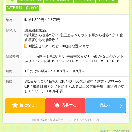
WEB登録・面接OK
時給1,300円～1,875円
給与
東京都稲城市
勤務地
稲城駅から徒歩5分
/
京王よみうりランド駅から徒歩5分
/
南
多摩駅から徒歩5分
/
…
■物流センターなど ■勤務地選べます
【1日3時間～も相談OK!】午前中のみや18時以降などのシフト
勤務時間
あり！ シフト例 ▼9:00～12:00 ▼9:00～17:00 ▼10:00～19:00
▼18:00～21:00
1日だけの単発OK！＃8月～ ＃9月～
期間
週1日からOK
/
日払いOK
/
40～50代活躍中
/
副業・Wワーク
特徴
OK
/
服装自由
/
シフト勤務
/
10名以上の大量募集
/
電話対応な
し
/
パソコンスキル不要
気になる！
応募する
詳細へ
掲載元企業名
株式会社バイトレ（キャムコムグループ）
掲載日：2026.07.25