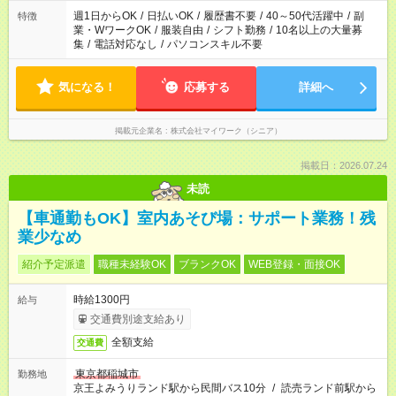
週1日からOK
/
日払いOK
/
履歴書不要
/
40～50代活躍中
/
副
特徴
業・WワークOK
/
服装自由
/
シフト勤務
/
10名以上の大量募
集
/
電話対応なし
/
パソコンスキル不要
気になる！
応募する
詳細へ
掲載元企業名
株式会社マイワーク（シニア）
掲載日：2026.07.24
未読
【車通勤もOK】室内あそび場：サポート業務！残
業少なめ
紹介予定派遣
職種未経験OK
ブランクOK
WEB登録・面接OK
時給1300円
給与
交通費別途支給あり
全額支給
交通費
東京都稲城市
勤務地
京王よみうりランド駅から民間バス10分
/
読売ランド前駅から