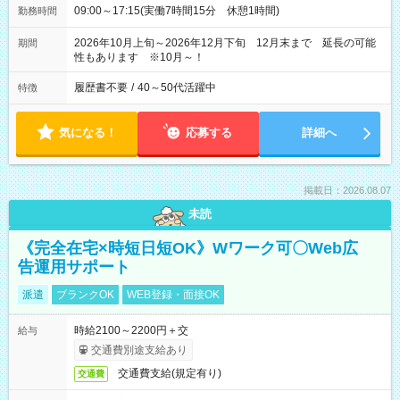
09:00～17:15(実働7時間15分 休憩1時間)
勤務時間
2026年10月上旬～2026年12月下旬 12月末まで 延長の可能
期間
性もあります ※10月～！
履歴書不要
/
40～50代活躍中
特徴
気になる！
応募する
詳細へ
掲載日：2026.08.07
未読
《完全在宅×時短日短OK》Wワーク可〇Web広
告運用サポート
派遣
ブランクOK
WEB登録・面接OK
時給2100～2200円＋交
給与
交通費別途支給あり
交通費支給(規定有り)
交通費