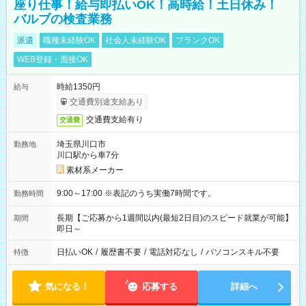
座り仕事！給与即払いOK！高時給！土日休み！
バルブの検査業務
派遣
職種未経験OK
社会人未経験OK
ブランクOK
WEB登録・面接OK
時給1350円
給与
交通費別途支給あり
交通費支給有り
交通費
埼玉県川口市
勤務地
川口駅から車7分
素材系メーカー
9:00～17:00 ※表記のうち実働7時間です。
勤務時間
長期【ご応募から1週間以内(最短2日目)のスピード就業が可能】
期間
即日～
日払いOK
/
履歴書不要
/
電話対応なし
/
パソコンスキル不要
特徴
気になる！
応募する
詳細へ