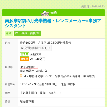
掲載日：2026.07.23
未読
南多摩駅前/8月光学機器・レンズメーカー×事務ア
シスタント
派遣
WEB登録・面接OK
時給1670円 月収例 250,500円+残業代
給与
交通費別途支給あり
全額支給
交通費
25～30万円
月収例
東京都稲城市
勤務地
南多摩駅から徒歩2分
ＭＶ用特殊光学レンズ，光学部品の企画開発，製造販売
09:00～17:30(実働7時間30分 休憩1時間)
勤務時間
【急募】即日～長期 ※8月～！
期間
履歴書不要
特徴