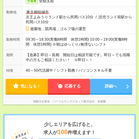
全額支給
交通費
東京都稲城市
勤務地
京王よみうりランド駅から民間バス10分
/
読売ランド前駅から
民間バス10分
遊園地，競馬場，ゴルフ場の運営
09:30～18:30(実働8時間 休憩1時間) 10:00～19:00(実働8時
勤務時間
間 休憩1時間) ※朝はゆっくり♪無理ないシフト
【急募】即日～長期 開始日は相談可能です。即日～でも現職
期間
中の方もご相談ください！ ※即日～！
40～50代活躍中
/
シフト勤務
/
パソコンスキル不要
特徴
気になる！
応募する
詳細へ
掲載元企業名
パーソルテンプスタッフ株式会社 首都圏
少しエリアを広げると、
108
求人が
件増えます！