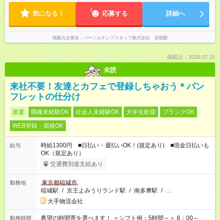
気になる！
応募する
詳細へ
掲載元企業名
パーソルテンプスタッフ株式会社 首都圏
掲載日：2026.07.15
未読
来社不要！友達とカフェで登録しちゃおう＊パン
フレットの仕分け
派遣
職種未経験OK
社会人未経験OK
大学生歓迎
ブランクOK
WEB登録・面接OK
時給1300円 ■日払い・週払いOK！(規定あり) ■現金日払いも
給与
OK（規定あり）
交通費別途支給あり
東京都稲城市
勤務地
稲城駅
/
京王よみうりランド駅
/
南多摩駅
/
…
大手物流会社
希望の時間帯を選べます！ ＜シフト例：5時間～＞ 8：00～
勤務時間