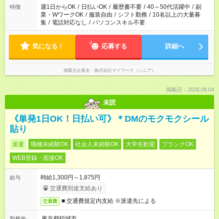
週1日からOK
/
日払いOK
/
履歴書不要
/
40～50代活躍中
/
副
特徴
業・WワークOK
/
服装自由
/
シフト勤務
/
10名以上の大量募
集
/
電話対応なし
/
パソコンスキル不要
気になる！
応募する
詳細へ
掲載元企業名
株式会社マイワーク（シニア）
掲載日：2026.08.04
未読
《単発1日OK！日払い可》＊DMのモクモクシール
貼り
派遣
職種未経験OK
社会人未経験OK
大学生歓迎
ブランクOK
WEB登録・面接OK
時給1,300円～1,875円
給与
交通費別途支給あり
■ 交通費規定内支給 ※派遣先による
交通費
東京都稲城市
勤務地