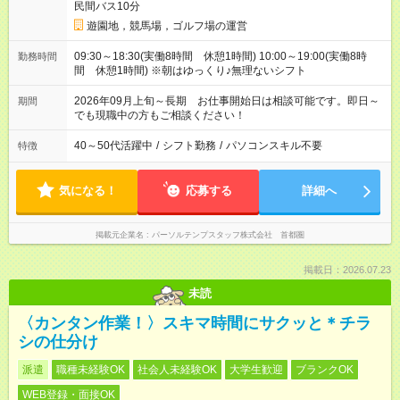
民間バス10分
遊園地，競馬場，ゴルフ場の運営
09:30～18:30(実働8時間 休憩1時間) 10:00～19:00(実働8時
勤務時間
間 休憩1時間) ※朝はゆっくり♪無理ないシフト
2026年09月上旬～長期 お仕事開始日は相談可能です。即日～
期間
でも現職中の方もご相談ください！
40～50代活躍中
/
シフト勤務
/
パソコンスキル不要
特徴
気になる！
応募する
詳細へ
掲載元企業名
パーソルテンプスタッフ株式会社 首都圏
掲載日：2026.07.23
未読
〈カンタン作業！〉スキマ時間にサクッと＊チラ
シの仕分け
派遣
職種未経験OK
社会人未経験OK
大学生歓迎
ブランクOK
WEB登録・面接OK