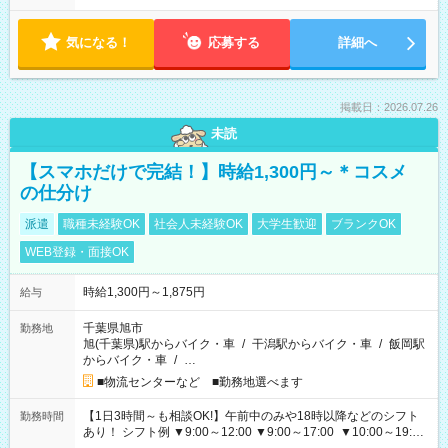
気になる！
応募する
詳細へ
掲載日：2026.07.26
未読
【スマホだけで完結！】時給1,300円～＊コスメ
の仕分け
派遣
職種未経験OK
社会人未経験OK
大学生歓迎
ブランクOK
WEB登録・面接OK
時給1,300円～1,875円
給与
千葉県旭市
勤務地
旭(千葉県)駅からバイク・車
/
干潟駅からバイク・車
/
飯岡駅
からバイク・車
/
…
■物流センターなど ■勤務地選べます
【1日3時間～も相談OK!】午前中のみや18時以降などのシフト
勤務時間
あり！ シフト例 ▼9:00～12:00 ▼9:00～17:00 ▼10:00～19:00