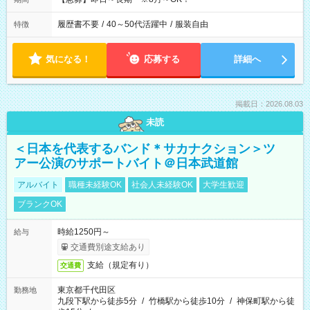
履歴書不要
/
40～50代活躍中
/
服装自由
特徴
気になる！
応募する
詳細へ
掲載日：2026.08.03
未読
＜日本を代表するバンド＊サカナクション＞ツ
アー公演のサポートバイト＠日本武道館
アルバイト
職種未経験OK
社会人未経験OK
大学生歓迎
ブランクOK
時給1250円～
給与
交通費別途支給あり
支給（規定有り）
交通費
東京都千代田区
勤務地
九段下駅から徒歩5分
/
竹橋駅から徒歩10分
/
神保町駅から徒