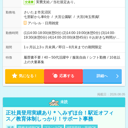
実費支給／当社規定あり。
交通費
さいたま市見沼区
勤務地
七里駅から車6分
/
大宮公園駅
/
大宮(埼玉県)駅
アパレル・日用雑貨
(1)14:00-18:00(休憩0分) (2)14:00-19:00(休憩0分) (3)14:00-
勤務時間
19:30(休憩0分) (4)14:00-20:00(休憩45分) ※お好きな時間が選べ
ます
1ヶ月以上3ヶ月未満／即日～8月末までの期間限定
期間
履歴書不要
/
40～50代活躍中
/
服装自由
/
シフト勤務
/
10名以
特徴
上の大量募集
気になる！
応募する
詳細へ
掲載日：2026.08.05
未読
正社員登用実績あり＊＼みずほ台！駅近オフィ
ス／教育体制しっかり！サポート事務
派遣
職種未経験OK
ブランクOK
WEB登録・面接OK