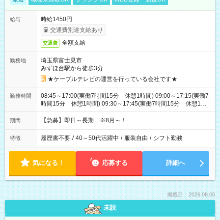
時給1450円
給与
交通費別途支給あり
全額支給
交通費
埼玉県富士見市
勤務地
みずほ台駅から徒歩3分
★ケーブルテレビの運営を行っている会社です★
08:45～17:00(実働7時間15分 休憩1時間) 09:00～17:15(実働7
勤務時間
時間15分 休憩1時間) 09:30～17:45(実働7時間15分 休憩1時
間) ※11:45～20:00：週1回程度遅番あります(在宅勤務OK) ※配
属チームにより
【急募】即日～長期 ※8月～！
期間
履歴書不要
/
40～50代活躍中
/
服装自由
/
シフト勤務
特徴
気になる！
応募する
詳細へ
掲載日：2026.08.06
未読