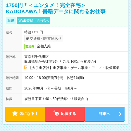
1750円＊＜エンタメ！完全在宅＞
KADOKAWA！書籍データに関わるお仕事
派遣
WEB登録・面接OK
時給1750円
給与
交通費別途支給あり
全額支給
交通費
東京都千代田区
勤務地
飯田橋駅から徒歩3分
/
九段下駅から徒歩7分
【大手出版社】出版事業・ゲーム事業・アニメ・映像事業
10:00～18:00(実働7時間 休憩1時間)
勤務時間
2026年08月下旬～長期 ※8月～！
期間
履歴書不要
/
40～50代活躍中
/
服装自由
特徴
気になる！
応募する
詳細へ