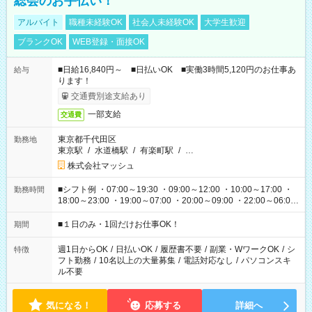
総会のお手伝い！
アルバイト
職種未経験OK
社会人未経験OK
大学生歓迎
ブランクOK
WEB登録・面接OK
■日給16,840円～ ■日払いOK ■実働3時間5,120円のお仕事あ
給与
ります！
交通費別途支給あり
一部支給
交通費
東京都千代田区
勤務地
東京駅
/
水道橋駅
/
有楽町駅
/
…
株式会社マッシュ
■シフト例 ・07:00～19:30 ・09:00～12:00 ・10:00～17:00 ・
勤務時間
18:00～23:00 ・19:00～07:00 ・20:00～09:00 ・22:00～06:00
etc ★最短で3時間で5,120円のお仕事から 15時間で2万円近く稼
げるお仕事も！ ご希望のお時間に合わせてご紹介！ ※シフトは
■１日のみ・1回だけお仕事OK！
期間
現場によって異なります。 ※勿論、休憩時間はあるのでご安心
ください！
週1日からOK
/
日払いOK
/
履歴書不要
/
副業・WワークOK
/
シ
特徴
フト勤務
/
10名以上の大量募集
/
電話対応なし
/
パソコンスキ
ル不要
気になる！
応募する
詳細へ