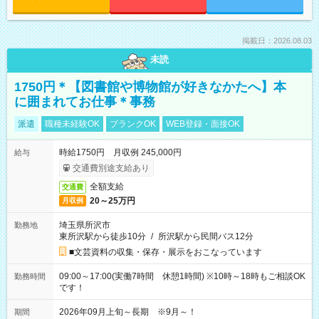
掲載日：2026.08.03
未読
1750円＊【図書館や博物館が好きなかたへ】本
に囲まれてお仕事＊事務
派遣
職種未経験OK
ブランクOK
WEB登録・面接OK
時給1750円 月収例 245,000円
給与
交通費別途支給あり
全額支給
交通費
20～25万円
月収例
埼玉県所沢市
勤務地
東所沢駅から徒歩10分
/
所沢駅から民間バス12分
■文芸資料の収集・保存・展示をおこなっています
09:00～17:00(実働7時間 休憩1時間) ※10時～18時もご相談OK
勤務時間
です！
2026年09月上旬～長期 ※9月～！
期間