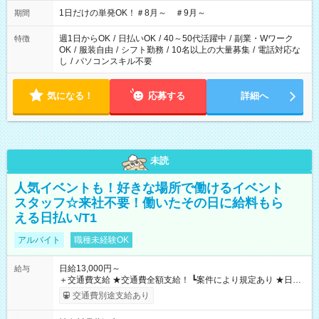
▼18:00～21:00
1日だけの単発OK！＃8月～ ＃9月～
期間
週1日からOK
/
日払いOK
/
40～50代活躍中
/
副業・Wワーク
特徴
OK
/
服装自由
/
シフト勤務
/
10名以上の大量募集
/
電話対応な
し
/
パソコンスキル不要
気になる！
応募する
詳細へ
未読
人気イベントも！好きな場所で働けるイベント
スタッフ☆来社不要！働いたその日に給料もら
える日払い/T1
アルバイト
職種未経験OK
日給13,000円～
給与
＋交通費支給 ★交通費全額支給！ ┗案件により規定あり ★日払
いOK！（規定あり） ┗働いたその日に現金GET♪ お仕事後はコ
交通費別途支給あり
ンビニATMから 日払い分を引き落とせます！ 【試用期間】試
用期間なし