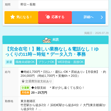
即日～長期
期間
気になる！
応募する
詳細へ
掲載日：2026.07.29
未読
【完全在宅！】難しい業務なし＆電話なし！ゆ
っくりの11時～時短＊データ入力・事務
派遣
職種未経験OK
ブランクOK
WEB登録・面接OK
◆時給1,700円＊日払い・週払いOK＊昇給あり♪【月収例】 ・約
給与
204,000円 （時給1,700円 × 実働6h × 20日）
交通費別途支給あり
◆全額支給 ＊家が少し遠くても安心！
交通費
20～25万円
月収例
東京都港区
勤務地
竹芝駅から徒歩2分
/
浜松町駅から徒歩4分
/
大門(東京都)駅か
ら徒歩5分
/
…