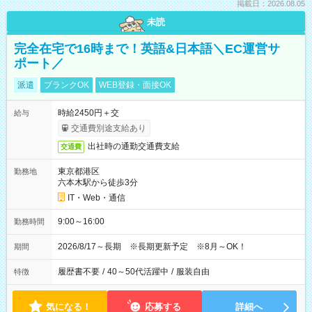
掲載日：2026.08.05
未読
完全在宅で16時まで！英語&日本語＼EC運営サ
ポート／
派遣
ブランクOK
WEB登録・面接OK
時給2450円＋交
給与
交通費別途支給あり
出社時の通勤交通費支給
交通費
東京都港区
勤務地
六本木駅から徒歩3分
IT・Web・通信
9:00～16:00
勤務時間
2026/8/17～長期 ※長期更新予定 ※8月～OK！
期間
履歴書不要
/
40～50代活躍中
/
服装自由
特徴
気になる！
応募する
詳細へ