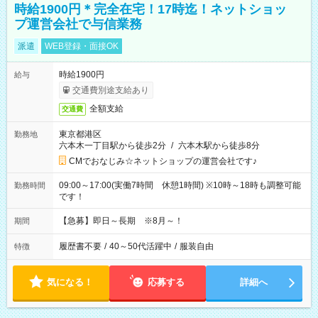
時給1900円＊完全在宅！17時迄！ネットショッ
プ運営会社で与信業務
派遣
WEB登録・面接OK
時給1900円
給与
交通費別途支給あり
全額支給
交通費
東京都港区
勤務地
六本木一丁目駅から徒歩2分
/
六本木駅から徒歩8分
CMでおなじみ☆ネットショップの運営会社です♪
09:00～17:00(実働7時間 休憩1時間) ※10時～18時も調整可能
勤務時間
です！
【急募】即日～長期 ※8月～！
期間
履歴書不要
/
40～50代活躍中
/
服装自由
特徴
気になる！
応募する
詳細へ