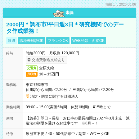
掲載日：2026.08.06
未読
2000円＊調布市/平日週3日＊研究機関でのデー
タ作成業務！
派遣
職種未経験OK
ブランクOK
WEB登録・面接OK
時給2000円 月収例 120,000円
給与
交通費別途支給あり
全額支給
交通費
10～15万円
月収例
東京都調布市
勤務地
仙川駅から民間バス20分
/
三鷹駅から民間バス20分
消防・防災に関する財団法人
09:00～15:00(実働5時間 休憩1時間) #15時まで
勤務時間
【急募】即日～長期 お仕事の最長期間は2027年3月末迄 派
期間
遣法の制限を受けるお仕事です ※8月～！
履歴書不要
/
40～50代活躍中
/
副業・WワークOK
特徴