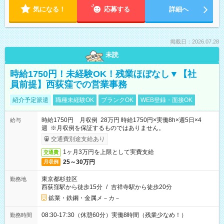
気になる！
応募する
詳細へ
掲載日：2026.07.28
未読
時給1750円！未経験OK！残業ほぼなし▼【社
員前提】西荻窪での営業事務
紹介予定派遣
職種未経験OK
ブランクOK
WEB登録・面接OK
時給1750円 月収例 28万円 時給1750円×実働8h×週5日×4
給与
週 ※月収例を保証するものではありません。
交通費別途支給あり
1ヶ月3万円を上限として実費支給
交通費
25～30万円
月収例
東京都杉並区
勤務地
西荻窪駅から徒歩15分
/
吉祥寺駅から徒歩20分
鉱業・鉄鋼・金属メ－カ－
08:30-17:30（休憩60分）実働8時間（残業少なめ！）
勤務時間