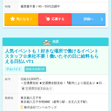
履歴書不要
/
40～50代活躍中
特徴
気になる！
応募する
詳細へ
未読
人気イベントも！好きな場所で働けるイベント
スタッフ☆来社不要！働いたその日に給料もら
える日払い/T1
アルバイト
職種未経験OK
日給13,000円～
給与
＋交通費支給 ★交通費全額支給！ ┗案件により規定あり ★日払
いOK！（規定あり） ┗働いたその日に現金GET♪ お仕事後はコ
交通費別途支給あり
ンビニATMから 日払い分を引き落とせます！ 【試用期間】試
用期間なし
東京都八王子市
勤務地
東京都八王子市明神町（最寄り駅：京王八王子駅）
株式会社ワンベルウッズ