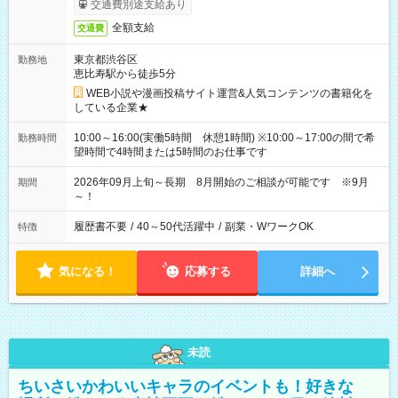
交通費別途支給あり
全額支給
交通費
東京都渋谷区
勤務地
恵比寿駅から徒歩5分
WEB小説や漫画投稿サイト運営&人気コンテンツの書籍化を
している企業★
10:00～16:00(実働5時間 休憩1時間) ※10:00～17:00の間で希
勤務時間
望時間で4時間または5時間のお仕事です
2026年09月上旬～長期 8月開始のご相談が可能です ※9月
期間
～！
履歴書不要
/
40～50代活躍中
/
副業・WワークOK
特徴
気になる！
応募する
詳細へ
未読
ちいさいかわいいキャラのイベントも！好きな