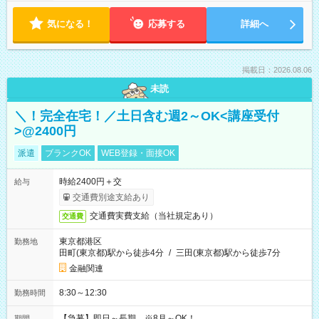
気になる！
応募する
詳細へ
掲載日：2026.08.06
未読
＼！完全在宅！／土日含む週2～OK<講座受付
>@2400円
派遣
ブランクOK
WEB登録・面接OK
時給2400円＋交
給与
交通費別途支給あり
交通費実費支給（当社規定あり）
交通費
東京都港区
勤務地
田町(東京都)駅から徒歩4分
/
三田(東京都)駅から徒歩7分
金融関連
8:30～12:30
勤務時間
【急募】即日～長期 ※8月～OK！
期間