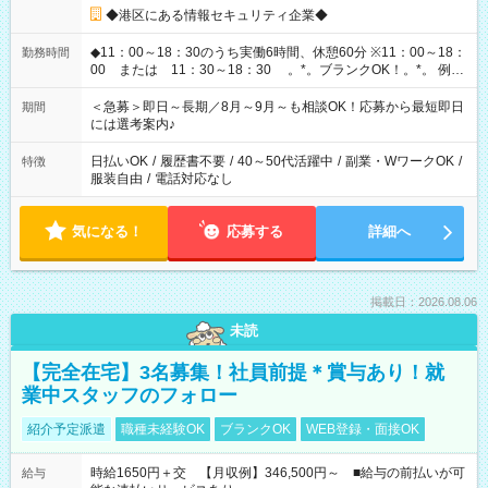
◆港区にある情報セキュリティ企業◆
◆11：00～18：30のうち実働6時間、休憩60分 ※11：00～18：
勤務時間
00 または 11：30～18：30 。*。ブランクOK！。*。 例え
ば前職が、 在宅/財団法人/事務/コールセンター/受付/販売/カフェ
スタッフ スイーツ販売/ホテルフロント/化粧品販売/など 様々な
＜急募＞即日～長期／8月～9月～も相談OK！応募から最短即日
期間
業界から入社して活躍されています♪
には選考案内♪
日払いOK
/
履歴書不要
/
40～50代活躍中
/
副業・WワークOK
/
特徴
服装自由
/
電話対応なし
気になる！
応募する
詳細へ
掲載日：2026.08.06
未読
【完全在宅】3名募集！社員前提＊賞与あり！就
業中スタッフのフォロー
紹介予定派遣
職種未経験OK
ブランクOK
WEB登録・面接OK
時給1650円＋交 【月収例】346,500円～ ■給与の前払いが可
給与