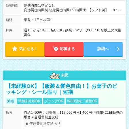
勤務時間は指定なし
勤務時間
変形労働時間制 想定労働時間160時間/月 【シフト例】 ・8：00
～21：00
単発・1日のみOK
期間
週1日からOK / 日払いOK / 副業・WワークOK / 10名以上の大量
特徴
募集
気になる！
応募する
詳細へ
未読
【未経験OK】【服装＆髪色自由！】お菓子のピ
ッキング・シール貼り｜短期
派遣
職種未経験OK
ブランクOK
WEB登録・面接OK
時給1400円／月収例：117,600円＝1,400円×4時間×21日勤務の
給与
場合＋交通費別途支給
交通費別途支給あり