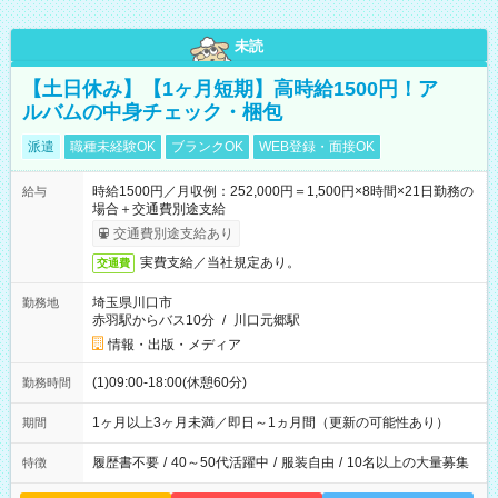
未読
【土日休み】【1ヶ月短期】高時給1500円！ア
ルバムの中身チェック・梱包
派遣
職種未経験OK
ブランクOK
WEB登録・面接OK
時給1500円／月収例：252,000円＝1,500円×8時間×21日勤務の
給与
場合＋交通費別途支給
交通費別途支給あり
実費支給／当社規定あり。
交通費
埼玉県川口市
勤務地
赤羽駅からバス10分
/
川口元郷駅
情報・出版・メディア
(1)09:00-18:00(休憩60分)
勤務時間
1ヶ月以上3ヶ月未満／即日～1ヵ月間（更新の可能性あり）
期間
履歴書不要
/
40～50代活躍中
/
服装自由
/
10名以上の大量募集
特徴