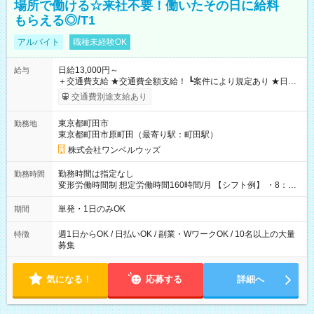
場所で働ける☆来社不要！働いたその日に給料
もらえる◎/T1
アルバイト
職種未経験OK
日給13,000円～
給与
＋交通費支給 ★交通費全額支給！ ┗案件により規定あり ★日払
いOK！（規定あり） ┗働いたその日に現金GET♪ お仕事後はコ
交通費別途支給あり
ンビニATMから 日払い分を引き落とせます！ 【試用期間】試
用期間なし
東京都町田市
勤務地
東京都町田市原町田（最寄り駅：町田駅）
株式会社ワンベルウッズ
勤務時間は指定なし
勤務時間
変形労働時間制 想定労働時間160時間/月 【シフト例】 ・8：00
～21：00
単発・1日のみOK
期間
週1日からOK / 日払いOK / 副業・WワークOK / 10名以上の大量
特徴
募集
気になる！
応募する
詳細へ