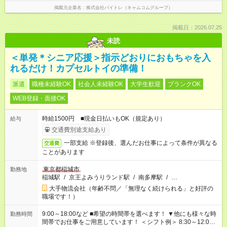
掲載元企業名
株式会社バイトレ（キャムコムグループ）
掲載日：2026.07.25
未読
＜単発＊シニア応援＞指示どおりにおもちゃを入
れるだけ！カプセルトイの準備！
派遣
職種未経験OK
社会人未経験OK
大学生歓迎
ブランクOK
WEB登録・面接OK
時給1500円 ■現金日払いもOK（規定あり）
給与
交通費別途支給あり
一部支給 ※登録後、選んだお仕事によって条件が異なる
交通費
ことがあります
東京都稲城市
勤務地
稲城駅
/
京王よみうりランド駅
/
南多摩駅
/
…
大手物流会社（年齢不問／「無理なく続けられる」と好評の
職場です！）
9:00～18:00など ■希望の時間帯を選べます！ ▼他にも様々な時
勤務時間
間帯でお仕事をご用意しています！ ＜シフト例＞ 8:30～12:00