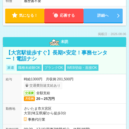
履歴書不要
特徴
気になる！
応募する
詳細へ
掲載日：2026.08.06
未読
【大宮駅徒歩すぐ】長期×安定！事務センタ
ー！電話ナシ
派遣
職種未経験OK
ブランクOK
WEB登録・面接OK
時給1300円 月収例 201,500円
給与
交通費別途支給あり
全額支給
交通費
20～25万円
月収例
さいたま市大宮区
勤務地
大宮(埼玉県)駅から徒歩3分
事務代行業