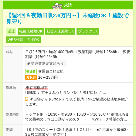
未読
【週2回＆夜勤日収2.6万円～】未経験OK！施設で
見守り
派遣
職種未経験OK
社会人未経験OK
ブランクOK
WEB登録・面接OK
日収2.6万円：時給1400円×8h＋残業割増（時給1.25×8h）+深夜
給与
割増（時給0.25×5h）
交通費別途支給あり
交通費全額支給
交通費
20～25万円
月収例
東京都稲城市
勤務地
稲城駅
/
京王よみうりランド駅
/
矢野口駅
/
…
≪自宅からドアtoドアで30分以内！≫ご希望の勤務地を紹介
します。
▽シフト例 ・16:30～翌9:30 ・16:30～翌10:30など ※慣れるま
勤務時間
での最初のうちは日勤からのスタート！ ※Wワーク希望の方へ
今ご覧のお仕事で希望する勤務時間と、もう1つのお仕事の勤務
時間。 合計で週40時間を超える場合は応募できません。
【8月中のスタートOK！急募！】2カ月～ ■ご応募から最短2～
期間
3日後に就業が可能です！