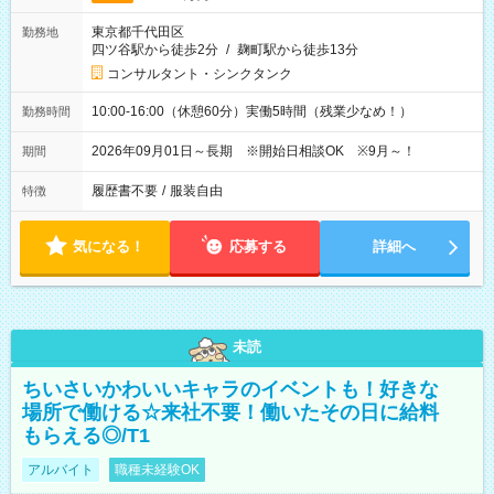
東京都千代田区
勤務地
四ツ谷駅から徒歩2分
/
麹町駅から徒歩13分
コンサルタント・シンクタンク
10:00-16:00（休憩60分）実働5時間（残業少なめ！）
勤務時間
2026年09月01日～長期 ※開始日相談OK ※9月～！
期間
履歴書不要
/
服装自由
特徴
気になる！
応募する
詳細へ
未読
ちいさいかわいいキャラのイベントも！好きな
場所で働ける☆来社不要！働いたその日に給料
もらえる◎/T1
アルバイト
職種未経験OK