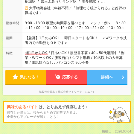
稲城駅
/
京王よみうりランド駅
/
南多摩駅
/
…
大手物流会社（年齢不問／「無理なく続けられる」と好評の
職場です）
9:00～18:00 希望の時間帯を選べます！ ＜シフト例＞ ・8：30
勤務時間
～12：00 ・10：00～19：00 ・17：00～22：00 ・13：00～
22：00 ・22：00～翌6：00 など
【急募】1日のみOK！ 即日スタートもOK！ ＜Ｗワークや扶
期間
養内での勤務もＯＫです＞
週1日からOK
/
日払いOK
/
履歴書不要
/
40～50代活躍中
/
副
特徴
業・WワークOK
/
服装自由
/
シフト勤務
/
10名以上の大量募
集
/
電話対応なし
/
パソコンスキル不要
気になる！
応募する
詳細へ
掲載元企業名
株式会社マイワーク（シニア）
興味のあるバイト
は、とりあえず保存しよう♪
保存した求人は、後からまとめて応募できるよ。
企業からアプローチが届くことも！
掲載日：2026.08.04