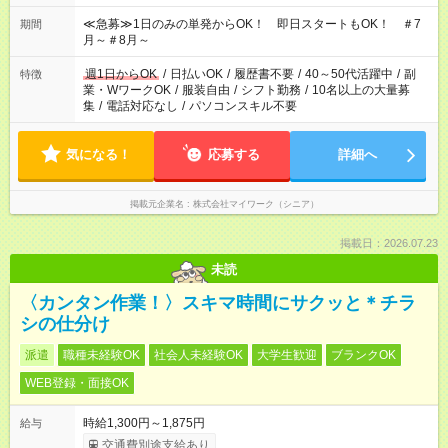
17:00～22:00 13:00～22:00 22:00～翌6:00 など
≪急募≫1日のみの単発からOK！ 即日スタートもOK！ ＃7
期間
月～＃8月～
週1日からOK
/
日払いOK
/
履歴書不要
/
40～50代活躍中
/
副
特徴
業・WワークOK
/
服装自由
/
シフト勤務
/
10名以上の大量募
集
/
電話対応なし
/
パソコンスキル不要
気になる！
応募する
詳細へ
掲載元企業名
株式会社マイワーク（シニア）
掲載日：2026.07.23
未読
〈カンタン作業！〉スキマ時間にサクッと＊チラ
シの仕分け
派遣
職種未経験OK
社会人未経験OK
大学生歓迎
ブランクOK
WEB登録・面接OK
時給1,300円～1,875円
給与
交通費別途支給あり