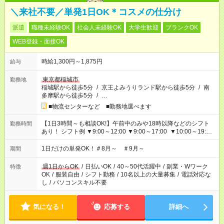
＼来社不要／単発1日OK＊コスメの仕分け
派遣
職種未経験OK
社会人未経験OK
大学生歓迎
ブランクOK
WEB登録・面接OK
時給1,300円～1,875円
給与
東京都稲城市
勤務地
稲城駅から徒歩5分
/
京王よみうりランド駅から徒歩5分
/
南
多摩駅から徒歩5分
/
…
■物流センターなど ■勤務地選べます
【1日3時間～も相談OK!】午前中のみや18時以降などのシフト
勤務時間
あり！ シフト例 ▼9:00～12:00 ▼9:00～17:00 ▼10:00～19:00
▼18:00～21:00
1日だけの単発OK！＃8月～ ＃9月～
期間
週1日からOK
/
日払いOK
/
40～50代活躍中
/
副業・Wワーク
特徴
OK
/
服装自由
/
シフト勤務
/
10名以上の大量募集
/
電話対応な
し
/
パソコンスキル不要
気になる！
応募する
詳細へ