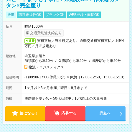
タン×完全座り
派遣
職種未経験OK
ブランクOK
WEB登録・面接OK
時給1500円
給与
交通費別途支給あり
実費支給／当社規定あり。通勤交通費実費支払／上限4
交通費
万円／月※規定あり
埼玉県加須市
勤務地
加須駅から車10分
/
久喜駅から車20分
/
鴻巣駅から車20分
物流・ロジスティクス
(1)09:00-17:00(休憩60分) ※休憩（12:00-12:50、15:00-15:10）
勤務時間
1ヶ月以上3ヶ月未満／即日～9月末まで
期間
履歴書不要
/
40～50代活躍中
/
10名以上の大量募集
特徴
気になる！
応募する
詳細へ