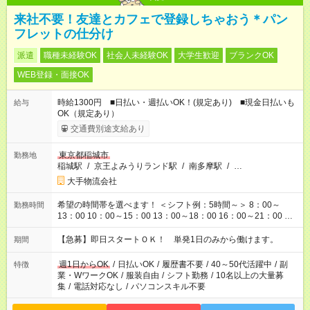
来社不要！友達とカフェで登録しちゃおう＊パン
フレットの仕分け
派遣
職種未経験OK
社会人未経験OK
大学生歓迎
ブランクOK
WEB登録・面接OK
時給1300円 ■日払い・週払いOK！(規定あり) ■現金日払いも
給与
OK（規定あり）
交通費別途支給あり
東京都稲城市
勤務地
稲城駅
/
京王よみうりランド駅
/
南多摩駅
/
…
大手物流会社
希望の時間帯を選べます！ ＜シフト例：5時間～＞ 8：00～
勤務時間
13：00 10：00～15：00 13：00～18：00 16：00～21：00 ＜
シフト例：8時間～＞ ・10：00～19：00 ・13：00～22：00 ・
22：00～翌6：00 など！是非ご希望をお聞かせください！
【急募】即日スタートＯＫ！ 単発1日のみから働けます。
期間
週1日からOK
/
日払いOK
/
履歴書不要
/
40～50代活躍中
/
副
特徴
業・WワークOK
/
服装自由
/
シフト勤務
/
10名以上の大量募
集
/
電話対応なし
/
パソコンスキル不要