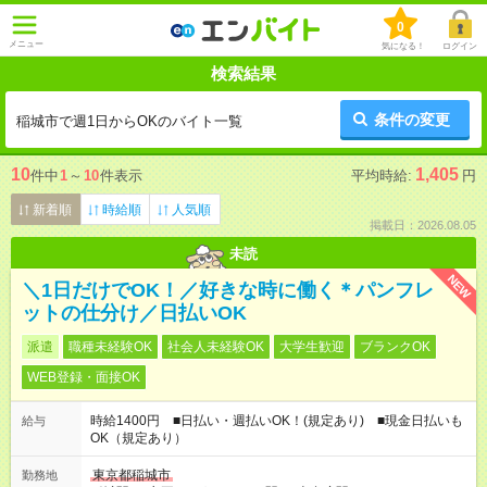
0
メニュー
気になる！
ログイン
検索結果
条件の変更
稲城市で週1日からOKのバイト一覧
10
1,405
件中
1
～
10
件表示
平均時給:
円
新着順
時給順
人気順
掲載日：2026.08.05
未読
NEW
＼1日だけでOK！／好きな時に働く＊パンフレ
ットの仕分け／日払いOK
派遣
職種未経験OK
社会人未経験OK
大学生歓迎
ブランクOK
WEB登録・面接OK
時給1400円 ■日払い・週払いOK！(規定あり) ■現金日払いも
給与
OK（規定あり）
東京都稲城市
勤務地