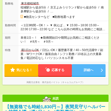
東京都稲城市
勤務地
稲城駅から徒歩5分
/
京王よみうりランド駅から徒歩5分
/
南
多摩駅から徒歩5分
/
…
■物流センターなど ■勤務地選べます
＜1日3時間～OK！＞ ▼ 例えば… ▼ 15:00～18:00 15:00～
勤務時間
22:00 17:00～22:00 など こちら以外の時間もお気軽にご相談く
ださい！
単発1日～！ ★勤務開始日や期間はお気軽にご相談くださ
期間
い！ ＃8月～ ＃9月～
週1日からOK
/
日払いOK
/
履歴書不要
/
40～50代活躍中
/
副
特徴
業・WワークOK
/
服装自由
/
シフト勤務
/
10名以上の大量募
集
/
電話対応なし
/
パソコンスキル不要
気になる！
応募する
詳細へ
掲載元企業名
株式会社バイトレ（キャムコムグループ）
未読
【無資格でも時給1,830円～】夜間見守りヘルパー