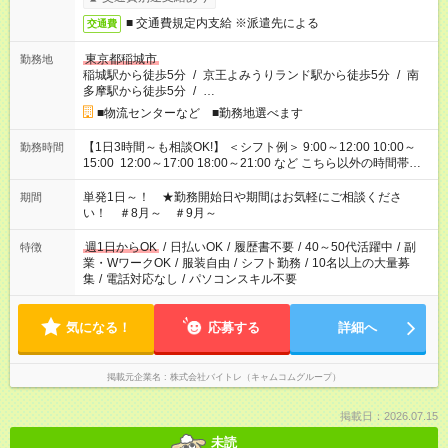
■ 交通費規定内支給 ※派遣先による
交通費
東京都稲城市
勤務地
稲城駅から徒歩5分
/
京王よみうりランド駅から徒歩5分
/
南
多摩駅から徒歩5分
/
…
■物流センターなど ■勤務地選べます
【1日3時間～も相談OK!】 ＜シフト例＞ 9:00～12:00 10:00～
勤務時間
15:00 12:00～17:00 18:00～21:00 など こちら以外の時間帯も
お気軽にご相談ください！
単発1日～！ ★勤務開始日や期間はお気軽にご相談くださ
期間
い！ ＃8月～ ＃9月～
週1日からOK
/
日払いOK
/
履歴書不要
/
40～50代活躍中
/
副
特徴
業・WワークOK
/
服装自由
/
シフト勤務
/
10名以上の大量募
集
/
電話対応なし
/
パソコンスキル不要
気になる！
応募する
詳細へ
掲載元企業名
株式会社バイトレ（キャムコムグループ）
掲載日：2026.07.15
未読