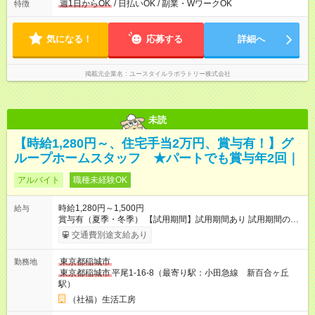
日6時間から勤務OK ／ 夜勤なし ＊＊ 勤務時間例 ＊＊ ■8時
週1日からOK
/ 日払いOK / 副業・WワークOK
特徴
から15時 ■9時から18時 ■10時から17時 ■15時から22時 など
※訪問先により変動 ※曜日固定（毎週同じ曜日勤務）
気になる！
応募する
詳細へ
掲載元企業名
ユースタイルラボラトリー株式会社
未読
【時給1,280円～、住宅手当2万円、賞与有！】グ
ループホームスタッフ ★パートでも賞与年2回｜
アルバイト
職種未経験OK
時給1,280円～1,500円
給与
賞与有（夏季・冬季） 【試用期間】試用期間あり 試用期間の長
さ：3ヶ月 雇用形態、給与は本採用時と同じです。
交通費別途支給あり
東京都稲城市
勤務地
東京都稲城市
平尾1-16-8（最寄り駅：小田急線 新百合ヶ丘
駅）
（社福）生活工房