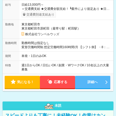
日給13,000円～
給与
＋交通費支給 ★交通費全額支給！ ┗案件により規定あり ★日払
いOK！（規定あり） ┗働いたその日に現金GET♪ お仕事後はコ
交通費別途支給あり
ンビニATMから 日払い分を引き落とせます！ 【試用期間】試
用期間なし
東京都町田市
勤務地
東京都町田市原町田（最寄り駅：町田駅）
株式会社ワンベルウッズ
勤務時間は指定なし
勤務時間
変形労働時間制 想定労働時間160時間/月 【シフト例】 ・8：00
～21：00
単発・1日のみOK
期間
週1日からOK / 日払いOK / 副業・WワークOK / 10名以上の大量
特徴
募集
気になる！
応募する
詳細へ
未読
スピードよりも丁寧に！未経験OK！作業はカン