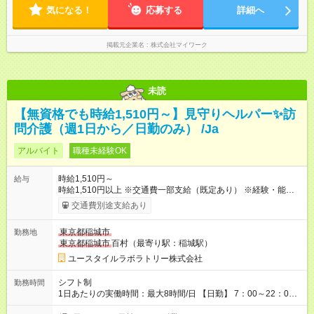
気になる！
応募する
詳細へ
掲載元企業名
株式会社マイワーク
未読
【無資格でも時給1,510円～】見守りヘルパー✨訪
問介護（週1日から／日勤のみ） /Ja
アルバイト
職種未経験OK
時給1,510円～
給与
時給1,510円以上 ※交通費一部支給（既定あり） ※経験・能力を
考慮して決定します 【収入例】 週1回勤務の場合：1,510円×8時
交通費別途支給あり
間×4回=4万8,320円 週3回勤務の場合：1,510円×8時間×12回
=14万4,960円 週5回勤務の場合：1,510円×8時間×20回=24万
東京都稲城市
勤務地
1,600円 【試用期間】試用期間あり 試用期間の長さ：2ヶ月
東京都稲城市
百村（最寄り駅：稲城駅）
※ 雇用形態と給与に、本採用時と異なる部分があります。 雇用
形態：本採用時と同じです。 給与：時給 1,230円以上
ユースタイルラボラトリー株式会社
シフト制
勤務時間
1日あたりの実働時間：最大8時間/日 【日勤】 7：00～22：00
の間で6～8時間勤務（休憩時間は法定通り） ※週1日～OK ／ 1