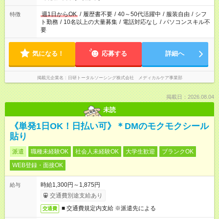
週1日からOK
/
履歴書不要
/
40～50代活躍中
/
服装自由
/
シフ
特徴
ト勤務
/
10名以上の大量募集
/
電話対応なし
/
パソコンスキル不
要
気になる！
応募する
詳細へ
掲載元企業名
日研トータルソーシング株式会社 メディカルケア事業部
掲載日：2026.08.04
未読
《単発1日OK！日払い可》＊DMのモクモクシール
貼り
派遣
職種未経験OK
社会人未経験OK
大学生歓迎
ブランクOK
WEB登録・面接OK
時給1,300円～1,875円
給与
交通費別途支給あり
■ 交通費規定内支給 ※派遣先による
交通費