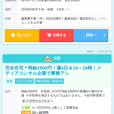
08:30～17:15(実働7時間45分 休憩1時間)
勤務時間
2026年08月下旬～長期 ※8月～！
期間
履歴書不要
/
40～50代活躍中
/
服装自由
/
電話対応なし
/
パソ
特徴
コンスキル不要
気になる！
応募する
詳細へ
掲載日：2026.08.06
未読
完全在宅＊時給1900円！週4日＆10～16時！メ
ディアコンサル企業で事務アシ
派遣
ブランクOK
WEB登録・面接OK
時給1900円 月収例 15万円 時給1900円×実働5h×週4日×4
給与
週 ※月収例を保証するものではありません。※給与即受取りサ
ービス利用可（利用条件有）
交通費別途支給あり
1ヶ月3万円を上限として実費支給
交通費
15～20万円
月収例