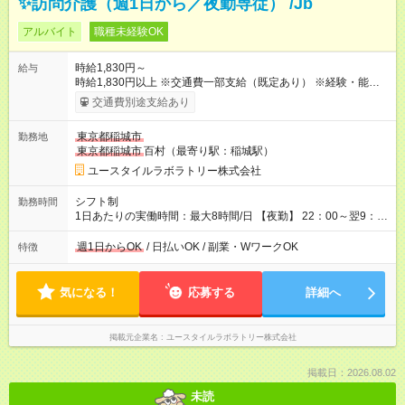
✨訪問介護（週1日から／夜勤専従） /Jb
アルバイト
職種未経験OK
時給1,830円～
給与
時給1,830円以上 ※交通費一部支給（既定あり） ※経験・能力を
考慮して決定します 【収入例】 週1回勤務の場合：1,830円×8時
交通費別途支給あり
間×4回=5万8,560円 週3回勤務の場合：1,830円×8時間×12回
=17万5,680円 【試用期間】試用期間あり 試用期間の長さ：2ヶ
東京都稲城市
勤務地
月 ※ 雇用形態と給与に、本採用時と異なる部分があります。 雇
東京都稲城市
百村（最寄り駅：稲城駅）
用形態：本採用時と同じです。 給与：時給 1,660円以上
ユースタイルラボラトリー株式会社
シフト制
勤務時間
1日あたりの実働時間：最大8時間/日 【夜勤】 22：00～翌9：
00 ※週1日～OK ／ 夜勤専従 ＊＊ 勤務時間例 ＊＊ ■22時か
ら翌7時 ■23時から翌8時 ■24時から翌9時 など ※上記の時間
週1日からOK
/ 日払いOK / 副業・WワークOK
特徴
内で8時間勤務（休憩1時間）ご利用者様により、時間は異なり
ます。 ※曜日固定（毎週同じ曜日での勤務となります）
気になる！
応募する
詳細へ
掲載元企業名
ユースタイルラボラトリー株式会社
掲載日：2026.08.02
未読