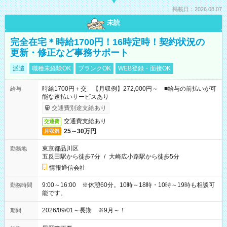
掲載日：2026.08.07
未読
完全在宅＊時給1700円！16時定時！契約状況の
更新・修正など事務サポート
派遣
職種未経験OK
ブランクOK
WEB登録・面接OK
時給1700円＋交 【月収例】272,000円～ ■給与の前払いが可
給与
能な速払いサービスあり
交通費別途支給あり
交通費支給あり
交通費
25～30万円
月収例
東京都品川区
勤務地
五反田駅から徒歩7分
/
大崎広小路駅から徒歩5分
情報通信会社
9:00～16:00 ※休憩60分。10時～18時・10時～19時も相談可
勤務時間
能です。
2026/09/01～長期 ※9月～！
期間