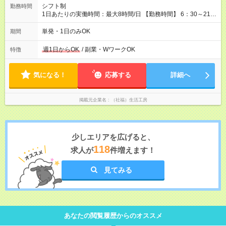
シフト制
勤務時間
1日あたりの実働時間：最大8時間/日 【勤務時間】 6：30～21：
30 の間で1日3時間以上、週1日以上から可 （勤務時間、勤務
日等応相談） 【勤務例】 6：30～9：30 15：30～21：30 9：00
単発・1日のみOK
期間
～15：30（土日祝日） その他、ご希望に合わせて相談に応じさ
せていただきます。 学校やご家庭、ダブルワーク等のご事情
週1日からOK
/ 副業・WワークOK
特徴
で、対応させていただきます。
気になる！
応募する
詳細へ
掲載元企業名
（社福）生活工房
少しエリアを広げると、
118
求人が
件増えます！
見てみる
あなたの閲覧履歴からのオススメ