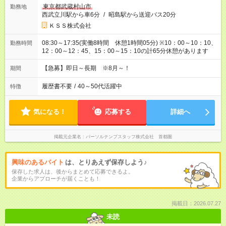
東京都武蔵村山市
勤務地
西武立川駅から車6分
/
昭島駅から送迎バス20分
ＫＳＳ株式会社
08:30～17:35(実働8時間 休憩1時間05分) ※10：00～10：10、
勤務時間
12：00～12：45、15：00～15：10の計65分休憩があります
【急募】即日～長期 ※8月～！
期間
履歴書不要
/
40～50代活躍中
特徴
気になる！
応募する
詳細へ
掲載元企業名
パーソルテンプスタッフ株式会社 首都圏
興味のあるバイト
は、とりあえず保存しよう♪
保存した求人は、後からまとめて応募できるよ。
企業からアプローチが届くことも！
掲載日：2026.07.27
未読