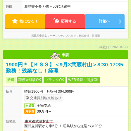
履歴書不要
/
40～50代活躍中
特徴
気になる！
応募する
詳細へ
掲載元企業名
パーソルテンプスタッフ株式会社 首都圏
掲載日：2026.07.21
未読
1900円＊【ＫＳＳ】＜9月×武蔵村山＞8:30-17:35
勤務！残業なし！経理
派遣
職種未経験OK
ブランクOK
WEB登録・面接OK
時給1900円 月収例 304,000円
給与
交通費別途支給あり
全額支給
交通費
30万円～
月収例
東京都武蔵村山市
勤務地
西武立川駅から車6分
/
昭島駅から送迎バス20分