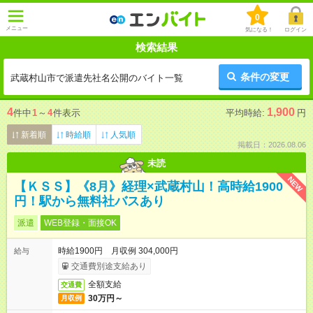
0
メニュー
気になる！
ログイン
検索結果
条件の変更
武蔵村山市で派遣先社名公開のバイト一覧
4
1,900
件中
1
～
4
件表示
平均時給:
円
新着順
時給順
人気順
掲載日：2026.08.06
未読
NEW
【ＫＳＳ】《8月》経理×武蔵村山！高時給1900
円！駅から無料社バスあり
派遣
WEB登録・面接OK
時給1900円 月収例 304,000円
給与
交通費別途支給あり
全額支給
交通費
30万円～
月収例