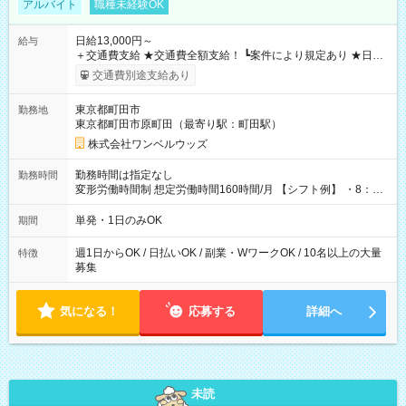
アルバイト
職種未経験OK
日給13,000円～
給与
＋交通費支給 ★交通費全額支給！ ┗案件により規定あり ★日払
いOK！（規定あり） ┗働いたその日に現金GET♪ お仕事後はコ
交通費別途支給あり
ンビニATMから 日払い分を引き落とせます！ 【試用期間】試
用期間なし
東京都町田市
勤務地
東京都町田市原町田（最寄り駅：町田駅）
株式会社ワンベルウッズ
勤務時間は指定なし
勤務時間
変形労働時間制 想定労働時間160時間/月 【シフト例】 ・8：00
～21：00
単発・1日のみOK
期間
週1日からOK / 日払いOK / 副業・WワークOK / 10名以上の大量
特徴
募集
気になる！
応募する
詳細へ
未読