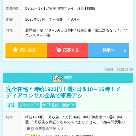
08:30～17:15(実働7時間45分 休憩1時間)
勤務時間
2026年08月下旬～長期 ※8月～！
期間
履歴書不要
/
40～50代活躍中
/
服装自由
/
電話対応なし
/
パソ
特徴
コンスキル不要
気になる！
応募する
詳細へ
掲載日：2026.08.06
未読
完全在宅＊時給1900円！週4日＆10～16時！メ
ディアコンサル企業で事務アシ
派遣
ブランクOK
WEB登録・面接OK
時給1900円 月収例 15万円 時給1900円×実働5h×週4日×4
給与
週 ※月収例を保証するものではありません。※給与即受取りサ
ービス利用可（利用条件有）
交通費別途支給あり