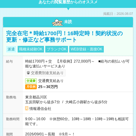
あなたの閲覧履歴からのオススメ
掲載日：2026.08.07
未読
完全在宅＊時給1700円！16時定時！契約状況の
更新・修正など事務サポート
派遣
職種未経験OK
ブランクOK
WEB登録・面接OK
時給1700円＋交 【月収例】272,000円～ ■給与の前払いが可
給与
能な速払いサービスあり
交通費別途支給あり
交通費支給あり
交通費
25～30万円
月収例
東京都品川区
勤務地
五反田駅から徒歩7分
/
大崎広小路駅から徒歩5分
情報通信会社
9:00～16:00 ※休憩60分。10時～18時・10時～19時も相談可
勤務時間
能です。
2026/09/01～長期 ※9月～！
期間