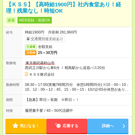
【ＫＳＳ】【高時給1900円】社内食堂あり！経
理！残業なし！時短OK
派遣
WEB登録・面接OK
時給1900円 月収例 281,960円
給与
交通費別途支給あり
全額支給
交通費
25～30万円
月収例
東京都武蔵村山市
勤務地
西武立川駅から車6分
/
昭島駅から送迎バス20分
ＫＳＳ株式会社
08:30～17:00(実働7時間25分 休憩1時間05分) ※10：00～10：
勤務時間
10、12：00～12：45、15：00～15：10の計65分休憩がありま
す
【急募】即日～長期 ※即日～！
期間
履歴書不要
/
40～50代活躍中
特徴
気になる！
応募する
詳細へ