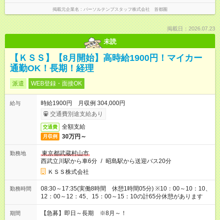
掲載元企業名
パーソルテンプスタッフ株式会社 首都圏
掲載日：2026.07.23
未読
【ＫＳＳ】【8月開始】高時給1900円！マイカー
通勤OK！長期！経理
派遣
WEB登録・面接OK
時給1900円 月収例 304,000円
給与
交通費別途支給あり
全額支給
交通費
30万円～
月収例
東京都武蔵村山市
勤務地
西武立川駅から車6分
/
昭島駅から送迎バス20分
ＫＳＳ株式会社
08:30～17:35(実働8時間 休憩1時間05分) ※10：00～10：10、
勤務時間
12：00～12：45、15：00～15：10の計65分休憩があります
【急募】即日～長期 ※8月～！
期間