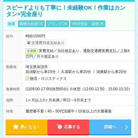
スピードよりも丁寧に！未経験OK！作業はカン
タン×完全座り
派遣
職種未経験OK
ブランクOK
WEB登録・面接OK
時給1500円
給与
交通費別途支給あり
実費支給／当社規定あり。通勤交通費実費支払／上限4
交通費
万円／月※規定あり
埼玉県加須市
勤務地
加須駅から車10分
/
久喜駅から車20分
/
鴻巣駅から車20分
物流・ロジスティクス
(1)09:00-17:00(休憩60分) ※休憩（12:00-12:50、15:00-15:10）
勤務時間
1ヶ月以上3ヶ月未満／即日～9月末まで
期間
履歴書不要
/
40～50代活躍中
/
10名以上の大量募集
特徴
気になる！
応募する
詳細へ