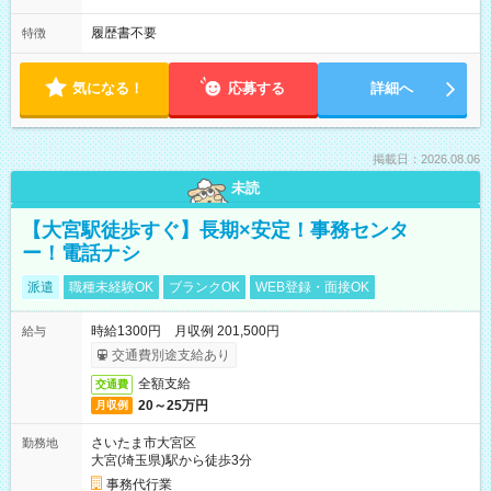
履歴書不要
特徴
気になる！
応募する
詳細へ
掲載日：2026.08.06
未読
【大宮駅徒歩すぐ】長期×安定！事務センタ
ー！電話ナシ
派遣
職種未経験OK
ブランクOK
WEB登録・面接OK
時給1300円 月収例 201,500円
給与
交通費別途支給あり
全額支給
交通費
20～25万円
月収例
さいたま市大宮区
勤務地
大宮(埼玉県)駅から徒歩3分
事務代行業