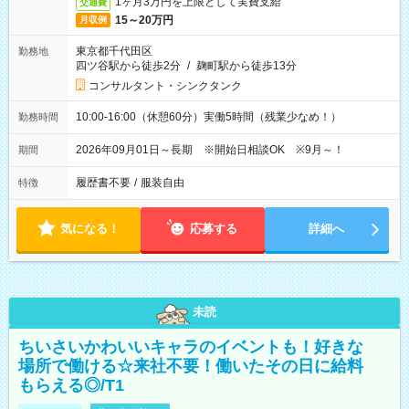
1ヶ月3万円を上限として実費支給
交通費
15～20万円
月収例
東京都千代田区
勤務地
四ツ谷駅から徒歩2分
/
麹町駅から徒歩13分
コンサルタント・シンクタンク
10:00-16:00（休憩60分）実働5時間（残業少なめ！）
勤務時間
2026年09月01日～長期 ※開始日相談OK ※9月～！
期間
履歴書不要
/
服装自由
特徴
気になる！
応募する
詳細へ
未読
ちいさいかわいいキャラのイベントも！好きな
場所で働ける☆来社不要！働いたその日に給料
もらえる◎/T1