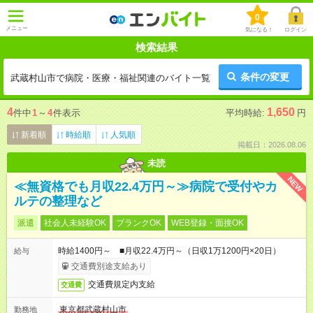
0
メニュー
気になる！
ログイン
検索結果
条件の変更
武蔵村山市で病院・医療・福祉関連のバイト一覧
4
1,650
件中
1
～
4
件表示
平均時給:
円
新着順
時給順
人気順
掲載日：2026.08.06
未読
NEW
≪無資格でも月収22.4万円～≫病院で受付やカ
ルテの整理など
派遣
社会人未経験OK
ブランクOK
WEB登録・面接OK
時給1400円～ ■月収22.4万円～（日収1万1200円×20日）
給与
交通費別途支給あり
交通費規定内支給
交通費
東京都武蔵村山市
勤務地