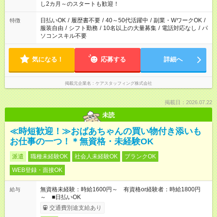
し2カ月～のスタートも歓迎！
日払いOK
/
履歴書不要
/
40～50代活躍中
/
副業・WワークOK
/
特徴
服装自由
/
シフト勤務
/
10名以上の大量募集
/
電話対応なし
/
パ
ソコンスキル不要
気になる！
応募する
詳細へ
掲載元企業名
ケアスタッフィング株式会社
掲載日：2026.07.22
未読
≪時短歓迎！≫おばあちゃんの買い物付き添いも
お仕事の一つ！＊無資格・未経験OK
派遣
職種未経験OK
社会人未経験OK
ブランクOK
WEB登録・面接OK
無資格未経験：時給1600円～ 有資格or経験者：時給1800円
給与
～ ■日払いOK
交通費別途支給あり