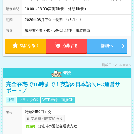
10:00～18:00(実働7時間 休憩1時間)
勤務時間
2026年08月下旬～長期 ※8月～！
期間
履歴書不要
/
40～50代活躍中
/
服装自由
特徴
気になる！
応募する
詳細へ
掲載日：2026.08.05
未読
完全在宅で16時まで！英語&日本語＼EC運営サ
ポート／
派遣
ブランクOK
WEB登録・面接OK
時給2450円＋交
給与
交通費別途支給あり
出社時の通勤交通費支給
交通費