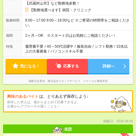
【武蔵村山市】など勤務地多数！
【勤務地選べます】病院・クリニック
8:00～17:00 9:00～18:00など ※ご希望の時間帯をご相談くださ
勤務時間
い。
2ヶ月～OK ※スタート日はお気軽にご相談ください！
期間
履歴書不要
/
40～50代活躍中
/
服装自由
/
シフト勤務
/
10名以
特徴
上の大量募集
/
パソコンスキル不要
気になる！
応募する
詳細へ
掲載元企業名
株式会社スタッフサービス メディカル事業本部
興味のあるバイト
は、とりあえず保存しよう♪
保存した求人は、後からまとめて応募できるよ。
企業からアプローチが届くことも！
掲載日：2026.08.05
未読