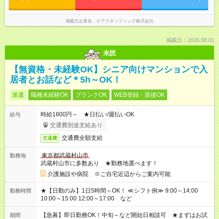
掲載元企業名
ケアスタッフィング株式会社
掲載日：2026.08.01
未読
【無資格・未経験OK】シニア向けマンションで入
居者とお話など＊5h～OK！
派遣
職種未経験OK
ブランクOK
WEB登録・面接OK
時給1800円～ ★日払い/週払いOK
給与
交通費別途支給あり
交通費全額支給
交通費
東京都武蔵村山市
勤務地
武蔵村山市に多数あり ★勤務地選べます！
介護施設や病院 ※ご自宅近辺からご案内可能
★【日勤のみ】1日5時間～OK！ ≪シフト例≫ 9:00～14:00
勤務時間
10:00～15:00 12:00～17:00 など
【急募】即日勤務OK！中旬～など開始日相談可 ★まずはお試
期間