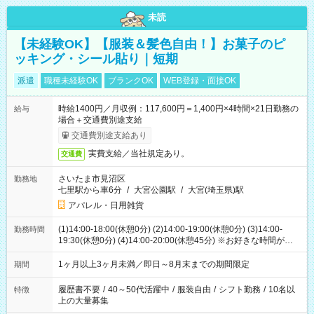
未読
【未経験OK】【服装＆髪色自由！】お菓子のピ
ッキング・シール貼り｜短期
派遣
職種未経験OK
ブランクOK
WEB登録・面接OK
時給1400円／月収例：117,600円＝1,400円×4時間×21日勤務の
給与
場合＋交通費別途支給
交通費別途支給あり
実費支給／当社規定あり。
交通費
さいたま市見沼区
勤務地
七里駅から車6分
/
大宮公園駅
/
大宮(埼玉県)駅
アパレル・日用雑貨
(1)14:00-18:00(休憩0分) (2)14:00-19:00(休憩0分) (3)14:00-
勤務時間
19:30(休憩0分) (4)14:00-20:00(休憩45分) ※お好きな時間が選べ
ます
1ヶ月以上3ヶ月未満／即日～8月末までの期間限定
期間
履歴書不要
/
40～50代活躍中
/
服装自由
/
シフト勤務
/
10名以
特徴
上の大量募集