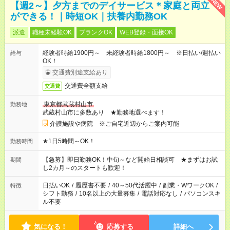
NEW
【週2～】夕方までのデイサービス＊家庭と両立
ができる！｜時短OK｜扶養内勤務OK
派遣
職種未経験OK
ブランクOK
WEB登録・面接OK
経験者時給1900円～ 未経験者時給1800円～ ※日払い/週払い
給与
OK！
交通費別途支給あり
交通費全額支給
交通費
東京都武蔵村山市
勤務地
武蔵村山市に多数あり ★勤務地選べます！
介護施設や病院 ※ご自宅近辺からご案内可能
★1日5時間～OK！
勤務時間
【急募】即日勤務OK！中旬～など開始日相談可 ★まずはお試
期間
し2カ月～のスタートも歓迎！
日払いOK
/
履歴書不要
/
40～50代活躍中
/
副業・WワークOK
/
特徴
シフト勤務
/
10名以上の大量募集
/
電話対応なし
/
パソコンスキ
ル不要
気になる！
応募する
詳細へ