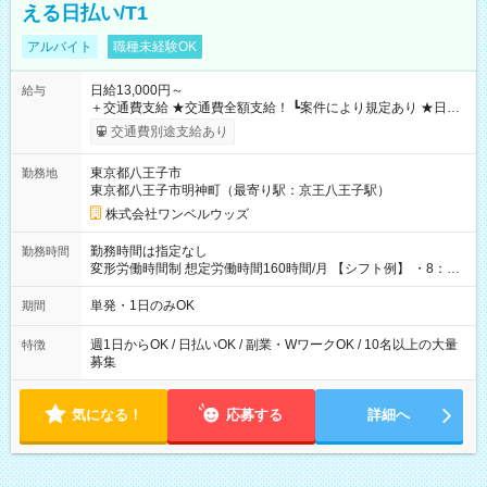
える日払い/T1
アルバイト
職種未経験OK
日給13,000円～
給与
＋交通費支給 ★交通費全額支給！ ┗案件により規定あり ★日払
いOK！（規定あり） ┗働いたその日に現金GET♪ お仕事後はコ
交通費別途支給あり
ンビニATMから 日払い分を引き落とせます！ 【試用期間】試
用期間なし
東京都八王子市
勤務地
東京都八王子市明神町（最寄り駅：京王八王子駅）
株式会社ワンベルウッズ
勤務時間は指定なし
勤務時間
変形労働時間制 想定労働時間160時間/月 【シフト例】 ・8：00
～21：00
単発・1日のみOK
期間
週1日からOK / 日払いOK / 副業・WワークOK / 10名以上の大量
特徴
募集
気になる！
応募する
詳細へ