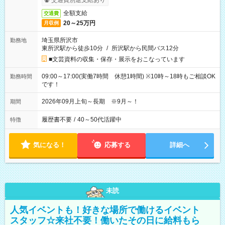
交通費別途支給あり
全額支給
交通費
20～25万円
月収例
埼玉県所沢市
勤務地
東所沢駅から徒歩10分
/
所沢駅から民間バス12分
■文芸資料の収集・保存・展示をおこなっています
09:00～17:00(実働7時間 休憩1時間) ※10時～18時もご相談OK
勤務時間
です！
2026年09月上旬～長期 ※9月～！
期間
履歴書不要
/
40～50代活躍中
特徴
気になる！
応募する
詳細へ
未読
人気イベントも！好きな場所で働けるイベント
スタッフ☆来社不要！働いたその日に給料もら