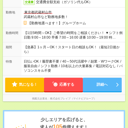
交通費全額支給（ガソリン代もOK）
交通費
東京都武蔵村山市
勤務地
武蔵村山市など勤務地多数！
【勤務地選べます！】グループホーム
【1日5時間～OK】ご希望の時間をご相談ください！ ▼シフト例
勤務時間
日勤 9:00～18:00 早番 7:00～16:00 遅番 10:00～19:00 時
短 10:00～15:00 上記はあくまで一例です。 「夕方までには帰宅
しておきたい」 「朝はゆっくりのスタートがいい」 「お昼の時
【急募】1ヶ月～OK！スタート日の相談もOK！（最短2日後か
期間
間を有効に使いたい」 など、ご希望があれば教えてください
ら）
ね。
日払いOK
/
履歴書不要
/
40～50代活躍中
/
副業・WワークOK
/
特徴
服装自由
/
シフト勤務
/
10名以上の大量募集
/
電話対応なし
/
パ
ソコンスキル不要
気になる！
応募する
詳細へ
掲載元企業名
株式会社ブレイブ（マイナビグループ）
少しエリアを広げると、
105
求人が
件増えます！