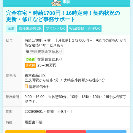
未読
完全在宅＊時給1700円！16時定時！契約状況の
更新・修正など事務サポート
派遣
職種未経験OK
ブランクOK
WEB登録・面接OK
時給1700円＋交 【月収例】272,000円～ ■給与の前払いが可
給与
能な速払いサービスあり
交通費別途支給あり
交通費支給あり
交通費
25～30万円
月収例
東京都品川区
勤務地
五反田駅から徒歩7分
/
大崎広小路駅から徒歩5分
情報通信会社
9:00～16:00 ※休憩60分。10時～18時・10時～19時も相談可
勤務時間
能です。
2026/09/01～長期 ※9月～！
期間
履歴書不要
特徴