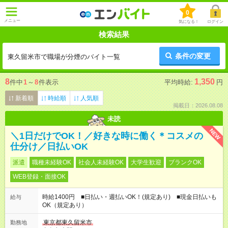
0
メニュー
気になる！
ログイン
検索結果
条件の変更
東久留米市で職場が分煙のバイト一覧
8
1,350
件中
1
～
8
件表示
平均時給:
円
新着順
時給順
人気順
掲載日：2026.08.08
未読
NEW
＼1日だけでOK！／好きな時に働く＊コスメの
仕分け／日払いOK
派遣
職種未経験OK
社会人未経験OK
大学生歓迎
ブランクOK
WEB登録・面接OK
時給1400円 ■日払い・週払いOK！(規定あり) ■現金日払いも
給与
OK（規定あり）
東京都東久留米市
勤務地