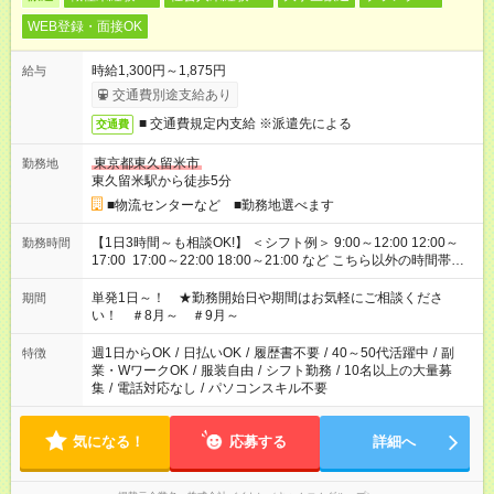
WEB登録・面接OK
時給1,300円～1,875円
給与
交通費別途支給あり
■ 交通費規定内支給 ※派遣先による
交通費
東京都東久留米市
勤務地
東久留米駅から徒歩5分
■物流センターなど ■勤務地選べます
【1日3時間～も相談OK!】 ＜シフト例＞ 9:00～12:00 12:00～
勤務時間
17:00 17:00～22:00 18:00～21:00 など こちら以外の時間帯も
お気軽にご相談ください！
単発1日～！ ★勤務開始日や期間はお気軽にご相談くださ
期間
い！ ＃8月～ ＃9月～
週1日からOK
/
日払いOK
/
履歴書不要
/
40～50代活躍中
/
副
特徴
業・WワークOK
/
服装自由
/
シフト勤務
/
10名以上の大量募
集
/
電話対応なし
/
パソコンスキル不要
気になる！
応募する
詳細へ