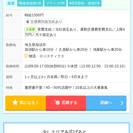
派遣
職種未経験OK
ブランクOK
WEB登録・面接OK
時給1500円
給与
交通費別途支給あり
実費支給／当社規定あり。通勤交通費実費支払／上限4
交通費
万円／月※規定あり
埼玉県加須市
勤務地
加須駅から車10分
/
久喜駅から車20分
/
鴻巣駅から車20分
物流・ロジスティクス
(1)09:00-17:00(休憩60分) ※休憩（12:00-12:50、15:00-15:10）
勤務時間
1ヶ月以上3ヶ月未満／即日～9月末まで
期間
履歴書不要
/
40～50代活躍中
/
10名以上の大量募集
特徴
気になる！
応募する
詳細へ
少しエリアを広げると、