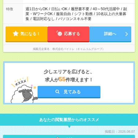
週1日からOK
/
日払いOK
/
履歴書不要
/
40～50代活躍中
/
副
特徴
業・WワークOK
/
服装自由
/
シフト勤務
/
10名以上の大量募
集
/
電話対応なし
/
パソコンスキル不要
気になる！
応募する
詳細へ
掲載元企業名
株式会社バイトレ（キャムコムグループ）
少しエリアを広げると、
55
求人が
件増えます！
見てみる
あなたの閲覧履歴からのオススメ
掲載日：2026.08.07