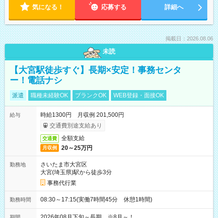
気になる！
応募する
詳細へ
掲載日：2026.08.06
未読
【大宮駅徒歩すぐ】長期×安定！事務センタ
ー！電話ナシ
派遣
職種未経験OK
ブランクOK
WEB登録・面接OK
時給1300円 月収例 201,500円
給与
交通費別途支給あり
全額支給
交通費
20～25万円
月収例
さいたま市大宮区
勤務地
大宮(埼玉県)駅から徒歩3分
事務代行業
08:30～17:15(実働7時間45分 休憩1時間)
勤務時間
2026年08月下旬～長期 ※8月～！
期間