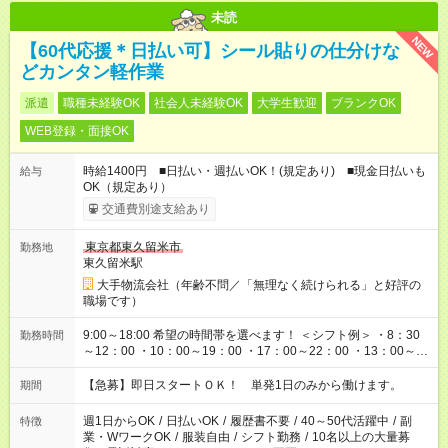
未読
NEW
【60代応援＊日払い可】シール貼りの仕分けな
どカンタン軽作業
派遣
職種未経験OK
社会人未経験OK
大学生歓迎
ブランクOK
WEB登録・面接OK
時給1400円 ■日払い・週払いOK！(規定あり) ■現金日払いも
給与
OK（規定あり）
交通費別途支給あり
東京都東久留米市
勤務地
東久留米駅
大手物流会社（年齢不問／「無理なく続けられる」と好評の
職場です）
9:00～18:00 希望の時間帯を選べます！ ＜シフト例＞ ・8：30
勤務時間
～12：00 ・10：00～19：00 ・17：00～22：00 ・13：00～
22：00 ・22：00～翌6：00 など
【急募】即日スタートＯＫ！ 単発1日のみから働けます。
期間
週1日からOK
/
日払いOK
/
履歴書不要
/
40～50代活躍中
/
副
特徴
業・WワークOK
/
服装自由
/
シフト勤務
/
10名以上の大量募