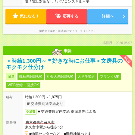
集
/
電話対応なし
/
パソコンスキル不要
気になる！
応募する
詳細へ
掲載元企業名
株式会社マイワーク（シニア）
掲載日：2026.08.07
未読
NEW
＜時給1,300円～＊好きな時にお仕事＞文房具の
モクモク仕分け
派遣
職種未経験OK
社会人未経験OK
大学生歓迎
ブランクOK
WEB登録・面接OK
時給1,300円～1,875円
給与
交通費別途支給あり
■ 交通費規定内支給 ※派遣先による
交通費
東京都東久留米市
勤務地
東久留米駅から徒歩5分
■物流センターなど ■勤務地選べます