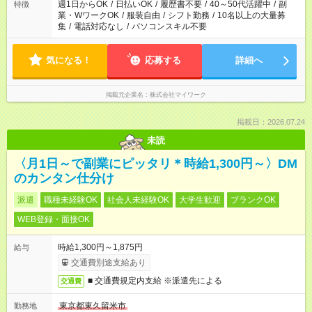
週1日からOK
/
日払いOK
/
履歴書不要
/
40～50代活躍中
/
副
特徴
業・WワークOK
/
服装自由
/
シフト勤務
/
10名以上の大量募
集
/
電話対応なし
/
パソコンスキル不要
気になる！
応募する
詳細へ
掲載元企業名
株式会社マイワーク
掲載日：2026.07.24
未読
〈月1日～で副業にピッタリ＊時給1,300円～〉DM
のカンタン仕分け
派遣
職種未経験OK
社会人未経験OK
大学生歓迎
ブランクOK
WEB登録・面接OK
時給1,300円～1,875円
給与
交通費別途支給あり
■ 交通費規定内支給 ※派遣先による
交通費
東京都東久留米市
勤務地