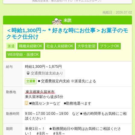
掲載元企業名
株式会社バイトレ（キャムコムグループ）
掲載日：2026.07.02
未読
＜時給1,300円～＊好きな時にお仕事＞お菓子のモ
クモク仕分け
派遣
職種未経験OK
社会人未経験OK
大学生歓迎
ブランクOK
WEB登録・面接OK
時給1,300円～1,875円
給与
交通費別途支給あり
■ 交通費規定内支給 ※派遣先による
交通費
東京都東久留米市
勤務地
東久留米駅から徒歩5分
■物流センターなど ■勤務地選べます
9:00～17:00 10:00～19:00 など ■ 他の時間帯もお気軽にご相
勤務時間
談ください！
単発1日～！ ★勤務開始日や期間はお気軽にご相談くださ
期間
い！ ＃8月～ ＃9月～