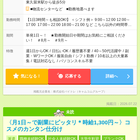
東久留米駅から徒歩5分
■物流センターなど ■勤務地選べます
【1日3時間～も相談OK!】 ＜シフト例＞ 9:00～12:00 12:00～
勤務時間
17:00 17:00～22:00 18:00～21:00 など こちら以外の時間帯も
お気軽にご相談ください！
単発1日～！ ★勤務開始日や期間はお気軽にご相談くださ
期間
い！ ＃8月～ ＃9月～
週1日からOK
/
日払いOK
/
履歴書不要
/
40～50代活躍中
/
副
特徴
業・WワークOK
/
服装自由
/
シフト勤務
/
10名以上の大量募
集
/
電話対応なし
/
パソコンスキル不要
気になる！
応募する
詳細へ
掲載元企業名
株式会社バイトレ（キャムコムグループ）
掲載日：2026.07.22
未読
〈月1日～で副業にピッタリ＊時給1,300円～〉コ
スメのカンタン仕分け
派遣
職種未経験OK
社会人未経験OK
大学生歓迎
ブランクOK