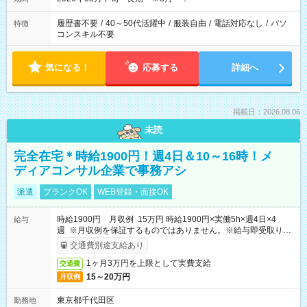
履歴書不要
/
40～50代活躍中
/
服装自由
/
電話対応なし
/
パソ
特徴
コンスキル不要
気になる！
応募する
詳細へ
掲載日：2026.08.06
未読
完全在宅＊時給1900円！週4日＆10～16時！メ
ディアコンサル企業で事務アシ
派遣
ブランクOK
WEB登録・面接OK
時給1900円 月収例 15万円 時給1900円×実働5h×週4日×4
給与
週 ※月収例を保証するものではありません。※給与即受取りサ
ービス利用可（利用条件有）
交通費別途支給あり
1ヶ月3万円を上限として実費支給
交通費
15～20万円
月収例
東京都千代田区
勤務地