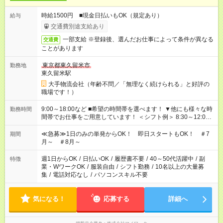
時給1500円 ■現金日払いもOK（規定あり）
給与
交通費別途支給あり
一部支給 ※登録後、選んだお仕事によって条件が異なる
交通費
ことがあります
東京都東久留米市
勤務地
東久留米駅
大手物流会社（年齢不問／「無理なく続けられる」と好評の
職場です！）
9:00～18:00など ■希望の時間帯を選べます！ ▼他にも様々な時
勤務時間
間帯でお仕事をご用意しています！ ＜シフト例＞ 8:30～12:00
17:00～22:00 13:00～22:00 22:00～翌6:00 など
≪急募≫1日のみの単発からOK！ 即日スタートもOK！ ＃7
期間
月～ ＃8月～
週1日からOK
/
日払いOK
/
履歴書不要
/
40～50代活躍中
/
副
特徴
業・WワークOK
/
服装自由
/
シフト勤務
/
10名以上の大量募
集
/
電話対応なし
/
パソコンスキル不要
気になる！
応募する
詳細へ