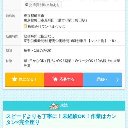
いOK！（規定あり） ┗働いたその日に現金GET♪ お仕事後はコ
交通費別途支給あり
ンビニATMから 日払い分を引き落とせます！ 【試用期間】試
用期間なし
東京都町田市
勤務地
東京都町田市原町田（最寄り駅：町田駅）
株式会社ワンベルウッズ
勤務時間は指定なし
勤務時間
変形労働時間制 想定労働時間160時間/月 【シフト例】 ・8：00
～21：00
単発・1日のみOK
期間
週1日からOK / 日払いOK / 副業・WワークOK / 10名以上の大量
特徴
募集
気になる！
応募する
詳細へ
未読
スピードよりも丁寧に！未経験OK！作業はカン
タン×完全座り