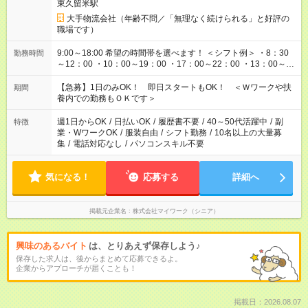
東久留米駅
大手物流会社（年齢不問／「無理なく続けられる」と好評の
職場です）
9:00～18:00 希望の時間帯を選べます！ ＜シフト例＞ ・8：30
勤務時間
～12：00 ・10：00～19：00 ・17：00～22：00 ・13：00～
22：00 ・22：00～翌6：00 など
【急募】1日のみOK！ 即日スタートもOK！ ＜Ｗワークや扶
期間
養内での勤務もＯＫです＞
週1日からOK
/
日払いOK
/
履歴書不要
/
40～50代活躍中
/
副
特徴
業・WワークOK
/
服装自由
/
シフト勤務
/
10名以上の大量募
集
/
電話対応なし
/
パソコンスキル不要
気になる！
応募する
詳細へ
掲載元企業名
株式会社マイワーク（シニア）
興味のあるバイト
は、とりあえず保存しよう♪
保存した求人は、後からまとめて応募できるよ。
企業からアプローチが届くことも！
掲載日：2026.08.07