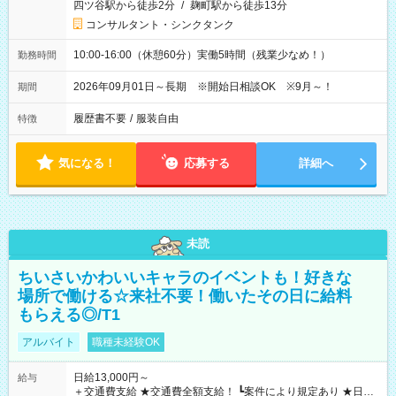
四ツ谷駅から徒歩2分
/
麹町駅から徒歩13分
コンサルタント・シンクタンク
10:00-16:00（休憩60分）実働5時間（残業少なめ！）
勤務時間
2026年09月01日～長期 ※開始日相談OK ※9月～！
期間
履歴書不要
/
服装自由
特徴
気になる！
応募する
詳細へ
未読
ちいさいかわいいキャラのイベントも！好きな
場所で働ける☆来社不要！働いたその日に給料
もらえる◎/T1
アルバイト
職種未経験OK
日給13,000円～
給与
＋交通費支給 ★交通費全額支給！ ┗案件により規定あり ★日払