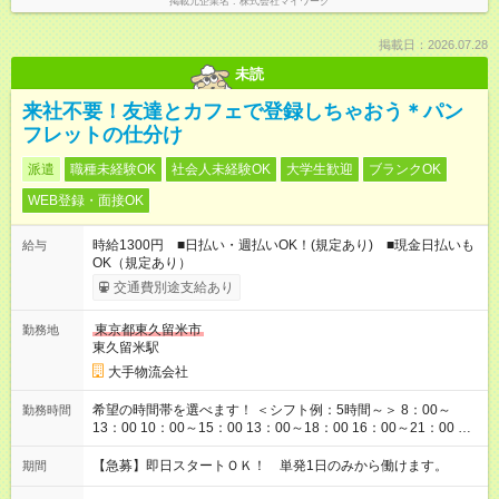
掲載元企業名
株式会社マイワーク
掲載日：2026.07.28
未読
来社不要！友達とカフェで登録しちゃおう＊パン
フレットの仕分け
派遣
職種未経験OK
社会人未経験OK
大学生歓迎
ブランクOK
WEB登録・面接OK
時給1300円 ■日払い・週払いOK！(規定あり) ■現金日払いも
給与
OK（規定あり）
交通費別途支給あり
東京都東久留米市
勤務地
東久留米駅
大手物流会社
希望の時間帯を選べます！ ＜シフト例：5時間～＞ 8：00～
勤務時間
13：00 10：00～15：00 13：00～18：00 16：00～21：00 ＜
シフト例：8時間～＞ ・10：00～19：00 ・13：00～22：00 ・
22：00～翌6：00 など！是非ご希望をお聞かせください！
【急募】即日スタートＯＫ！ 単発1日のみから働けます。
期間