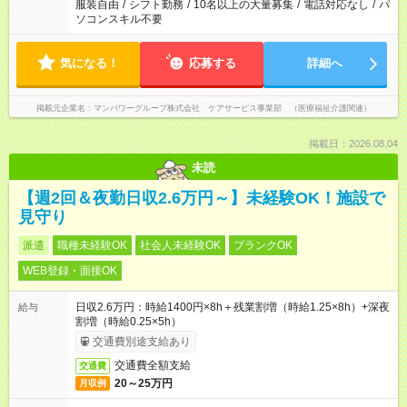
服装自由
/
シフト勤務
/
10名以上の大量募集
/
電話対応なし
/
パ
ソコンスキル不要
気になる！
応募する
詳細へ
掲載元企業名
マンパワーグループ株式会社 ケアサービス事業部 （医療福祉介護関連）
掲載日：2026.08.04
未読
【週2回＆夜勤日収2.6万円～】未経験OK！施設で
見守り
派遣
職種未経験OK
社会人未経験OK
ブランクOK
WEB登録・面接OK
日収2.6万円：時給1400円×8h＋残業割増（時給1.25×8h）+深夜
給与
割増（時給0.25×5h）
交通費別途支給あり
交通費全額支給
交通費
20～25万円
月収例