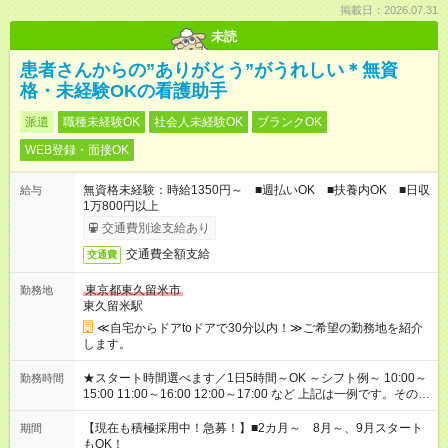
掲載日：2026.07.31
未読
患者さんからの”ありがとう”がうれしい＊無資
格・未経験OKの看護助手
派遣
職種未経験OK
社会人未経験OK
ブランクOK
WEB登録・面接OK
無資格未経験：時給1350円～ ■週払いOK ■扶養内OK ■日収
給与
1万800円以上
交通費別途支給あり
交通費全額支給
交通費
東京都東久留米市
勤務地
東久留米駅
≪自宅からドアtoドアで30分以内！≫ご希望の勤務地を紹介
します。
★スタート時間選べます／1日5時間～OK ～シフト例～ 10:00～
勤務時間
15:00 11:00～16:00 12:00～17:00 など 上記は一例です。その他
シフトもご相談ください。 ※Wワークの場合当社と合わせて法
定労働時間が週40時間を超えなければOKです。
【現在も積極採用中！急募！】■2カ月～ 8月～、9月スタート
期間
もOK！