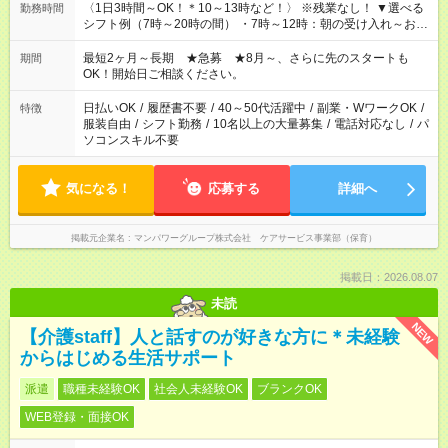
〈1日3時間～OK！＊10～13時など！〉 ※残業なし！ ▼選べる
勤務時間
シフト例（7時～20時の間） ・7時～12時：朝の受け入れ～お昼
の準備 ・10時～13時：園児の見守り～お昼の補助 ・9時～16
時：帰りの会まで！子供の成長を見守る ・15時～20時：夜のお
最短2ヶ月～長期 ★急募 ★8月～、さらに先のスタートも
期間
迎えサポート
OK！開始日ご相談ください。
日払いOK
/
履歴書不要
/
40～50代活躍中
/
副業・WワークOK
/
特徴
服装自由
/
シフト勤務
/
10名以上の大量募集
/
電話対応なし
/
パ
ソコンスキル不要
気になる！
応募する
詳細へ
掲載元企業名
マンパワーグループ株式会社 ケアサービス事業部（保育）
掲載日：2026.08.07
未読
NEW
【介護staff】人と話すのが好きな方に＊未経験
からはじめる生活サポート
派遣
職種未経験OK
社会人未経験OK
ブランクOK
WEB登録・面接OK