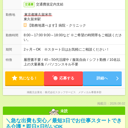
交通費規定内支給
交通費
東京都東久留米市
勤務地
東久留米駅
【勤務地選べます】病院・クリニック
8:00～17:00 9:00～18:00など ※ご希望の時間帯をご相談くださ
勤務時間
い。
2ヶ月～OK ※スタート日はお気軽にご相談ください！
期間
履歴書不要
/
40～50代活躍中
/
服装自由
/
シフト勤務
/
10名以
特徴
上の大量募集
/
パソコンスキル不要
気になる！
応募する
詳細へ
掲載元企業名
株式会社スタッフサービス メディカル事業本部
掲載日：2026.08.02
未読
＼急な出費も安心／最短3日でお仕事スタートでき
る介護＊即日×日払いOK