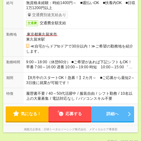
無資格未経験：時給1400円～ ■週払いOK ■扶養内OK ■日収
給与
1万1200円以上
交通費別途支給あり
交通費全額支給
交通費
東京都東久留米市
勤務地
東久留米駅
≪自宅からドアtoドアで30分以内！≫ご希望の勤務地を紹介
します。
9:00～18:00（休憩60分） ■ご希望があれば下記シフトもOK！
勤務時間
早番 7:00～16:00 遅番 10:00～19:00 時短 10:00～15:00 「家
族と休みを合わせたい」 「余裕を持って夕飯の準備がしたい」
「できれば残業はしたくない」 など、ご希望を教えてください
【8月中のスタートOK！急募！】2カ月～ ■ご応募から最短2～
期間
ね。 ※Wワーク希望の方へ 今ご覧のお仕事で希望する勤務時間
3日後に就業が可能です！
と、もう1つのお仕事の勤務時間。 合計で週40時間を超える場
合は応募できません。
履歴書不要
/
40～50代活躍中
/
服装自由
/
シフト勤務
/
10名以
特徴
上の大量募集
/
電話対応なし
/
パソコンスキル不要
気になる！
応募する
詳細へ
掲載元企業名
日研トータルソーシング株式会社 メディカルケア事業部