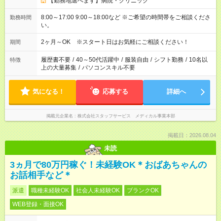
【勤務地選べます】病院・クリニック
8:00～17:00 9:00～18:00など ※ご希望の時間帯をご相談くださ
勤務時間
い。
2ヶ月～OK ※スタート日はお気軽にご相談ください！
期間
履歴書不要
/
40～50代活躍中
/
服装自由
/
シフト勤務
/
10名以
特徴
上の大量募集
/
パソコンスキル不要
気になる！
応募する
詳細へ
掲載元企業名
株式会社スタッフサービス メディカル事業本部
掲載日：2026.08.04
未読
3ヵ月で80万円稼ぐ！未経験OK＊おばあちゃんの
お話相手など＊
派遣
職種未経験OK
社会人未経験OK
ブランクOK
WEB登録・面接OK