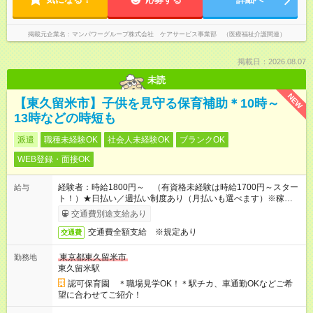
掲載元企業名
マンパワーグループ株式会社 ケアサービス事業部 （医療福祉介護関連）
掲載日：2026.08.07
未読
NEW
【東久留米市】子供を見守る保育補助＊10時～
13時などの時短も
派遣
職種未経験OK
社会人未経験OK
ブランクOK
WEB登録・面接OK
経験者：時給1800円～ （有資格未経験は時給1700円～スター
給与
ト！）★日払い／週払い制度あり（月払いも選べます）※稼働開
始時は手続き完了次第のお支払いとなります★フルタイムできる
交通費別途支給あり
方は100円アップ！
交通費全額支給 ※規定あり
交通費
東京都東久留米市
勤務地
東久留米駅
認可保育園 ＊職場見学OK！＊駅チカ、車通勤OKなどご希
望に合わせてご紹介！