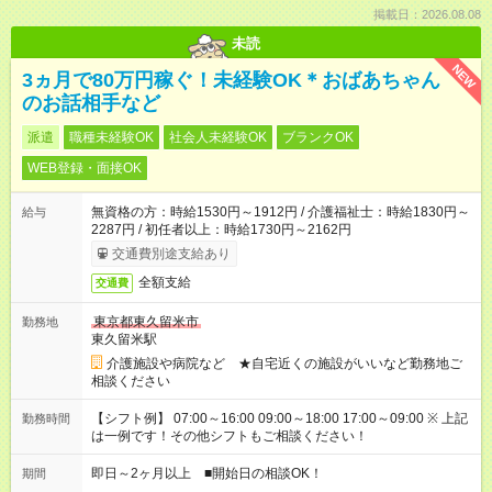
掲載日：2026.08.08
未読
NEW
3ヵ月で80万円稼ぐ！未経験OK＊おばあちゃん
のお話相手など
派遣
職種未経験OK
社会人未経験OK
ブランクOK
WEB登録・面接OK
無資格の方：時給1530円～1912円 / 介護福祉士：時給1830円～
給与
2287円 / 初任者以上：時給1730円～2162円
交通費別途支給あり
全額支給
交通費
東京都東久留米市
勤務地
東久留米駅
介護施設や病院など ★自宅近くの施設がいいなど勤務地ご
相談ください
【シフト例】 07:00～16:00 09:00～18:00 17:00～09:00 ※ 上記
勤務時間
は一例です！その他シフトもご相談ください！
即日～2ヶ月以上 ■開始日の相談OK！
期間