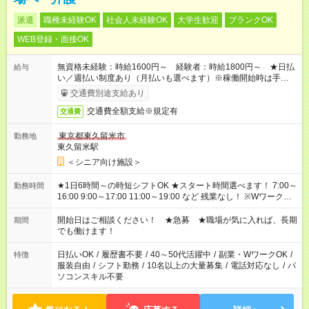
派遣
職種未経験OK
社会人未経験OK
大学生歓迎
ブランクOK
WEB登録・面接OK
無資格未経験：時給1600円～ 経験者：時給1800円～ ★日払
給与
い／週払い制度あり（月払いも選べます）※稼働開始時は手続き
完了次第のお支払いとなります。
交通費別途支給あり
交通費全額支給※規定有
交通費
東京都東久留米市
勤務地
東久留米駅
＜シニア向け施設＞
★1日6時間～の時短シフトOK ★スタート時間選べます！ 7:00～
勤務時間
16:00 9:00～17:00 11:00～19:00 など 残業なし！ ※Wワークの
場合、他のお仕事と合わせ週40時間超の就業はご案内できませ
ん ※法令に基づき、週20時間以上勤務は社会保険への加入対象
開始日はご相談ください！ ★急募 ★職場が気に入れば、長期
期間
となります ※労働者派遣法（日雇い派遣の原則禁止）により、
でも働けます！
短時間・短期間の就業はご案内が難しい場合があります
日払いOK
/
履歴書不要
/
40～50代活躍中
/
副業・WワークOK
/
特徴
服装自由
/
シフト勤務
/
10名以上の大量募集
/
電話対応なし
/
パ
ソコンスキル不要