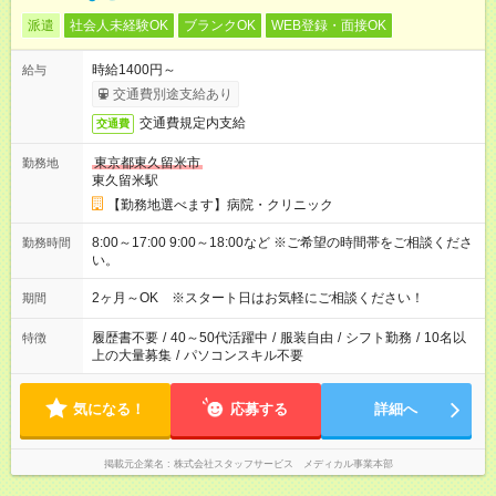
派遣
社会人未経験OK
ブランクOK
WEB登録・面接OK
時給1400円～
給与
交通費別途支給あり
交通費規定内支給
交通費
東京都東久留米市
勤務地
東久留米駅
【勤務地選べます】病院・クリニック
8:00～17:00 9:00～18:00など ※ご希望の時間帯をご相談くださ
勤務時間
い。
2ヶ月～OK ※スタート日はお気軽にご相談ください！
期間
履歴書不要
/
40～50代活躍中
/
服装自由
/
シフト勤務
/
10名以
特徴
上の大量募集
/
パソコンスキル不要
気になる！
応募する
詳細へ
掲載元企業名
株式会社スタッフサービス メディカル事業本部