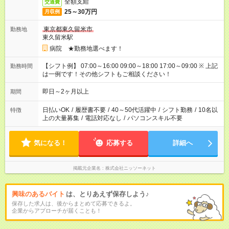
全額支給
交通費
25～30万円
月収例
東京都東久留米市
勤務地
東久留米駅
病院 ★勤務地選べます！
【シフト例】 07:00～16:00 09:00～18:00 17:00～09:00 ※ 上記
勤務時間
は一例です！その他シフトもご相談ください！
即日～2ヶ月以上
期間
日払いOK
/
履歴書不要
/
40～50代活躍中
/
シフト勤務
/
10名以
特徴
上の大量募集
/
電話対応なし
/
パソコンスキル不要
気になる！
応募する
詳細へ
掲載元企業名
株式会社ニッソーネット
興味のあるバイト
は、とりあえず保存しよう♪
保存した求人は、後からまとめて応募できるよ。
企業からアプローチが届くことも！