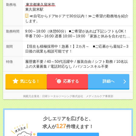
東京都東久留米市
勤務地
東久留米駅
≪自宅からドアtoドアで30分以内！≫ご希望の勤務地を紹介
します。
9:00～18:00（休憩60分） ■ご希望があれば下記シフトもOK！
勤務時間
早番 7:00～16:00 遅番 10:00～19:00 「家族と休みを合わせた
い」 「余裕を持って夕飯の準備がしたい」 「できれば残業はし
たくない」 など、ご希望を教えてくださいね。 ※Wワーク希望
【現在も積極採用中！急募！】2カ月～ ■ご応募から最短2～3
期間
の方へ 今ご覧のお仕事で希望する勤務時間と、もう1つのお仕事
日後の就業も相談可能です！
の勤務時間。 合計で週40時間を超える場合は応募できません。
履歴書不要
/
40～50代活躍中
/
服装自由
/
シフト勤務
/
10名以
特徴
上の大量募集
/
電話対応なし
/
パソコンスキル不要
気になる！
応募する
詳細へ
掲載元企業名
日研トータルソーシング株式会社 メディカルケア事業部
少しエリアを広げると、
127
求人が
件増えます！