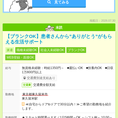
見てみる
掲載日：2026.07.30
未読
【ブランクOK】患者さんから”ありがとう”がもら
える生活サポート
派遣
職種未経験OK
社会人未経験OK
ブランクOK
WEB登録・面接OK
無資格未経験：時給1350円～ ■週払いOK ■扶養内OK ■日収
給与
1万800円以上
交通費別途支給あり
交通費全額支給
交通費
東京都東久留米市
勤務地
東久留米駅
≪自宅からドアtoドアで30分以内！≫ご希望の勤務地を紹介
します。
★スタート時間選べます／1日5時間～OK ～シフト例～ 10:00～
勤務時間