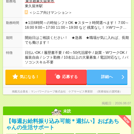
東京都東久留米市
勤務地
東久留米駅
＜シニア向けマンション＞
★1日6時間～の時短シフトOK ★スタート時間選べます！ 7:00～
勤務時間
16:00 9:00～17:00 11:00～19:00 など 残業なし！ ※Wワークの
場合、他のお仕事と合わせ週40時間超の就業はご案内できませ
ん ※法令に基づき、週20時間以上勤務は社会保険への加入対象
開始日はご相談ください！ ★急募 ★職場が気に入れば、長期
期間
となります ※労働者派遣法（日雇い派遣の原則禁止）により、
でも働けます！
短時間・短期間の就業はご案内が難しい場合があります
日払いOK
/
履歴書不要
/
40～50代活躍中
/
副業・WワークOK
/
特徴
服装自由
/
シフト勤務
/
10名以上の大量募集
/
電話対応なし
/
パ
ソコンスキル不要
気になる！
応募する
詳細へ
掲載元企業名
マンパワーグループ株式会社 ケアサービス事業部 （医療福祉介護関連）
掲載日：2026.08.07
未読
NEW
【毎週お給料振り込み可能＊週払い】おばあち
ゃんの生活サポート