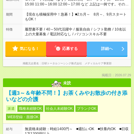
15:00 11:00～16:00 12:00～17:00 など 上記は一例です。その他
シフトもご相談ください。 ※Wワークの場合当社と合わせて法
定労働時間が週40時間を超えなければOKです。
【現在も積極採用中！急募！】■2カ月～ 8月～、9月スタート
期間
もOK！
履歴書不要
/
40～50代活躍中
/
服装自由
/
シフト勤務
/
10名以
特徴
上の大量募集
/
電話対応なし
/
パソコンスキル不要
気になる！
応募する
詳細へ
掲載元企業名
日研トータルソーシング株式会社 メディカルケア事業部
掲載日：2026.07.29
未読
【週3～＆年齢不問！】お茶くみやお散歩の付き添
いなどの介護
派遣
職種未経験OK
社会人未経験OK
ブランクOK
WEB登録・面接OK
無資格未経験：時給1400円～ ■週払いOK ■扶養内OK ■日収
給与
1万1200円以上