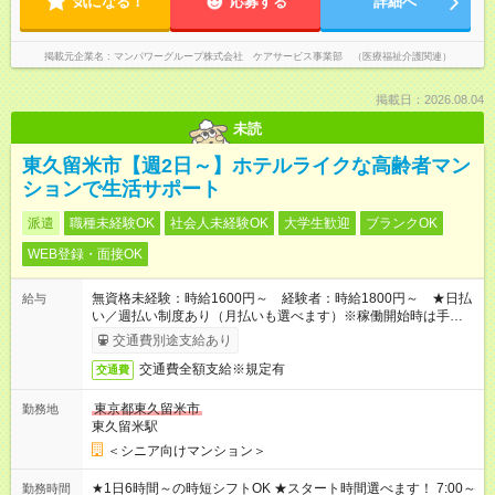
気になる！
応募する
詳細へ
掲載元企業名
マンパワーグループ株式会社 ケアサービス事業部 （医療福祉介護関連）
掲載日：2026.08.04
未読
東久留米市【週2日～】ホテルライクな高齢者マン
ションで生活サポート
派遣
職種未経験OK
社会人未経験OK
大学生歓迎
ブランクOK
WEB登録・面接OK
無資格未経験：時給1600円～ 経験者：時給1800円～ ★日払
給与
い／週払い制度あり（月払いも選べます）※稼働開始時は手続き
完了次第のお支払いとなります。
交通費別途支給あり
交通費全額支給※規定有
交通費
東京都東久留米市
勤務地
東久留米駅
＜シニア向けマンション＞
★1日6時間～の時短シフトOK ★スタート時間選べます！ 7:00～
勤務時間