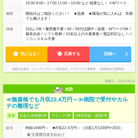
16:00 9:00～17:00 11:00～19:00 など 残業なし！ ※Wワークの
場合、他のお仕事と合わせ週40時間超の就業はご案内できませ
ん ※法令に基づき、週20時間以上勤務は社会保険への加入対象
開始日はご相談ください！ ★急募 ★職場が気に入れば、長期
期間
となります ※労働者派遣法（日雇い派遣の原則禁止）により、
でも働けます！
短時間・短期間の就業はご案内が難しい場合があります
日払いOK
/
履歴書不要
/
40～50代活躍中
/
副業・WワークOK
/
特徴
服装自由
/
シフト勤務
/
10名以上の大量募集
/
電話対応なし
/
パ
ソコンスキル不要
気になる！
応募する
詳細へ
掲載元企業名
マンパワーグループ株式会社 ケアサービス事業部 （医療福祉介護関連）
掲載日：2026.08.03
未読
≪無資格でも月収22.4万円～≫病院で受付やカル
テの整理など
派遣
社会人未経験OK
ブランクOK
WEB登録・面接OK
時給1400円～ ■月収22.4万円～（日収1万1200円×20日）
給与
交通費別途支給あり