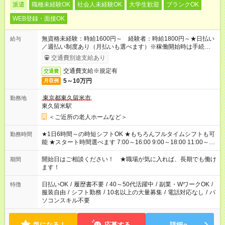
派遣
職種未経験OK
社会人未経験OK
大学生歓迎
ブランクOK
WEB登録・面接OK
無資格未経験：時給1600円～ 経験者：時給1800円～★日払い
給与
／週払い制度あり（月払いも選べます）※稼働開始時は手続き完
了次第のお支払いとなります。
交通費別途支給あり
交通費支給※規定有
交通費
5～10万円
月収例
東京都東久留米市
勤務地
東久留米駅
＜ご近所の老人ホームなど＞
★1日6時間～の時短シフトOK ★もちろんフルタイムシフトも可
勤務時間
能 ★スタート時間選べます 7:00～16:00 9:00～18:00 11:00～
20:00 など 残業なし！ ※Wワークの場合、他のお仕事と合わせ
週40時間超の就業はご案内できません ※法令に基づき、週20時
開始日はご相談ください！ ★職場が気に入れば、長期でも働け
期間
間以上勤務は社会保険への加入対象となります ※労働者派遣法
ます！
（日雇い派遣の原則禁止）により、短時間・短期間の就業はご
案内が難しい場合があります
日払いOK
/
履歴書不要
/
40～50代活躍中
/
副業・WワークOK
/
特徴
服装自由
/
シフト勤務
/
10名以上の大量募集
/
電話対応なし
/
パ
ソコンスキル不要
気になる！
応募する
詳細へ