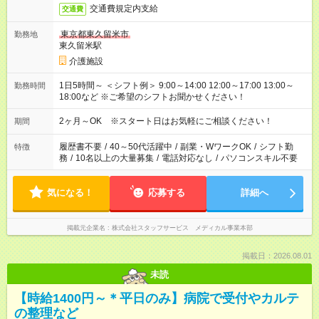
交通費規定内支給
交通費
東京都東久留米市
勤務地
東久留米駅
介護施設
1日5時間～ ＜シフト例＞ 9:00～14:00 12:00～17:00 13:00～
勤務時間
18:00など ※ご希望のシフトお聞かせください！
2ヶ月～OK ※スタート日はお気軽にご相談ください！
期間
履歴書不要
/
40～50代活躍中
/
副業・WワークOK
/
シフト勤
特徴
務
/
10名以上の大量募集
/
電話対応なし
/
パソコンスキル不要
気になる！
応募する
詳細へ
掲載元企業名
株式会社スタッフサービス メディカル事業本部
掲載日：2026.08.01
未読
【時給1400円～＊平日のみ】病院で受付やカルテ
の整理など