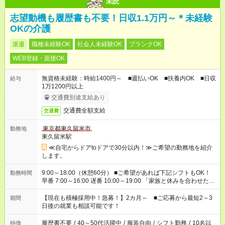
未読
志望動機も履歴書も不要！日収1.1万円～＊未経験
OKの介護
派遣
職種未経験OK
社会人未経験OK
ブランクOK
WEB登録・面接OK
無資格未経験：時給1400円～ ■週払いOK ■扶養内OK ■日収
給与
1万1200円以上
交通費別途支給あり
交通費全額支給
交通費
東京都東久留米市
勤務地
東久留米駅
≪自宅からドアtoドアで30分以内！≫ご希望の勤務地を紹介
します。
9:00～18:00（休憩60分） ■ご希望があれば下記シフトもOK！
勤務時間
早番 7:00～16:00 遅番 10:00～19:00 「家族と休みを合わせた
い」 「余裕を持って夕飯の準備がしたい」 「できれば残業はし
たくない」 など、ご希望を教えてくださいね。 ※Wワーク希望
【現在も積極採用中！急募！】2カ月～ ■ご応募から最短2～3
期間
の方へ 今ご覧のお仕事で希望する勤務時間と、もう1つのお仕事
日後の就業も相談可能です！
の勤務時間。 合計で週40時間を超える場合は応募できません。
履歴書不要
/
40～50代活躍中
/
服装自由
/
シフト勤務
/
10名以
特徴