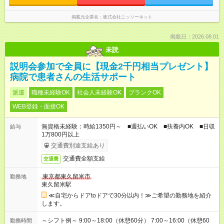
掲載元企業名
株式会社ニッソーネット
掲載日：2026.08.01
未読
説明会参加で全員に【現金2千円相当プレゼント】
病院で患者さんの生活サポート
派遣
職種未経験OK
社会人未経験OK
ブランクOK
WEB登録・面接OK
無資格未経験：時給1350円～ ■週払いOK ■扶養内OK ■日収
給与
1万800円以上
交通費別途支給あり
交通費全額支給
交通費
東京都東久留米市
勤務地
東久留米駅
≪自宅からドアtoドアで30分以内！≫ご希望の勤務地を紹介
します。
～シフト例～ 9:00～18:00（休憩60分） 7:00～16:00（休憩60
勤務時間