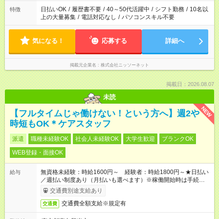
日払いOK
/
履歴書不要
/
40～50代活躍中
/
シフト勤務
/
10名以
特徴
上の大量募集
/
電話対応なし
/
パソコンスキル不要
気になる！
応募する
詳細へ
掲載元企業名
株式会社ニッソーネット
掲載日：2026.08.07
未読
NEW
【フルタイムじゃ働けない！という方へ】週2や
時短もOK＊ケアスタッフ
派遣
職種未経験OK
社会人未経験OK
大学生歓迎
ブランクOK
WEB登録・面接OK
無資格未経験：時給1600円～ 経験者：時給1800円～★日払い
給与
／週払い制度あり（月払いも選べます）※稼働開始時は手続き完
了次第のお支払いとなります。
交通費別途支給あり
交通費全額支給※規定有
交通費