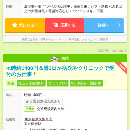
の勤務時間。 合計で週40時間を超える場合は応募できません。
履歴書不要
/
40～50代活躍中
/
服装自由
/
シフト勤務
/
10名以
特徴
上の大量募集
/
電話対応なし
/
パソコンスキル不要
気になる！
応募する
詳細へ
掲載元企業名
日研トータルソーシング株式会社 メディカルケア事業部
掲載日：2026.08.05
未読
NEW
≪時給1400円＆週3日≫病院やクリニックで受
付のお仕事＊
派遣
社会人未経験OK
ブランクOK
WEB登録・面接OK
時給1400円～
給与
交通費別途支給あり
交通費規定内支給
交通費
東京都東久留米市
勤務地
東久留米駅