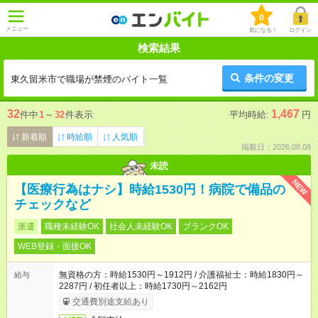
0
メニュー
気になる！
ログイン
検索結果
条件の変更
東久留米市で職場が禁煙のバイト一覧
32
1,467
件中
1
～
32
件表示
平均時給:
円
新着順
時給順
人気順
掲載日：2026.08.08
未読
NEW
【医療行為はナシ】時給1530円！病院で備品の
チェックなど
派遣
職種未経験OK
社会人未経験OK
ブランクOK
WEB登録・面接OK
無資格の方：時給1530円～1912円 / 介護福祉士：時給1830円～
給与
2287円 / 初任者以上：時給1730円～2162円
交通費別途支給あり