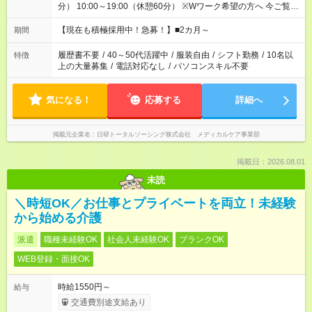
分） 10:00～19:00（休憩60分） ※Wワーク希望の方へ 今ご覧の
お仕事で希望する勤務時間と、もう1つのお仕事の勤務時間の合
計が 週40時間を超えなければOKです。
【現在も積極採用中！急募！】■2カ月～
期間
履歴書不要
/
40～50代活躍中
/
服装自由
/
シフト勤務
/
10名以
特徴
上の大量募集
/
電話対応なし
/
パソコンスキル不要
気になる！
応募する
詳細へ
掲載元企業名
日研トータルソーシング株式会社 メディカルケア事業部
掲載日：2026.08.01
未読
＼時短OK／お仕事とプライベートを両立！未経験
から始める介護
派遣
職種未経験OK
社会人未経験OK
ブランクOK
WEB登録・面接OK
時給1550円～
給与
交通費別途支給あり