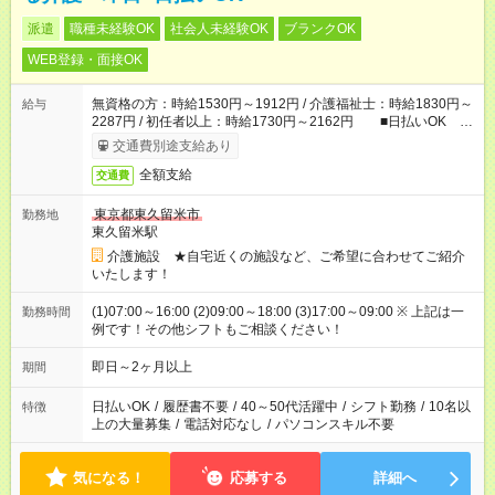
派遣
職種未経験OK
社会人未経験OK
ブランクOK
WEB登録・面接OK
無資格の方：時給1530円～1912円 / 介護福祉士：時給1830円～
給与
2287円 / 初任者以上：時給1730円～2162円 ■日払いOK ■
日収例：1万2240円（時給1530円×8h）
交通費別途支給あり
全額支給
交通費
東京都東久留米市
勤務地
東久留米駅
介護施設 ★自宅近くの施設など、ご希望に合わせてご紹介
いたします！
(1)07:00～16:00 (2)09:00～18:00 (3)17:00～09:00 ※ 上記は一
勤務時間
例です！その他シフトもご相談ください！
即日～2ヶ月以上
期間
日払いOK
/
履歴書不要
/
40～50代活躍中
/
シフト勤務
/
10名以
特徴
上の大量募集
/
電話対応なし
/
パソコンスキル不要
気になる！
応募する
詳細へ