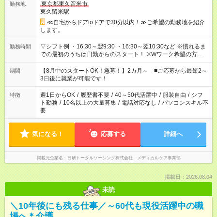
東京都東久留米市
勤務地
東久留米駅
≪自宅からドアtoドアで30分以内！≫ご希望の勤務地を紹介
します。
▽シフト例 ・16:30～翌9:30 ・16:30～翌10:30など ※慣れるま
勤務時間
での最初のうちは日勤からのスタート！ ※Wワーク希望の方へ
今ご覧のお仕事で希望する勤務時間と、もう1つのお仕事の勤務
時間。 合計で週40時間を超える場合は応募できません。
【8月中のスタートOK！急募！】2カ月～ ■ご応募から最短2～
期間
3日後に就業が可能です！
週1日からOK
/
履歴書不要
/
40～50代活躍中
/
服装自由
/
シフ
特徴
ト勤務
/
10名以上の大量募集
/
電話対応なし
/
パソコンスキル不
要
気になる！
応募する
詳細へ
掲載元企業名
日研トータルソーシング株式会社 メディカルケア事業部
掲載日：2026.08.04
未読
＼10年後にも残る仕事／～60代も現役活躍中の職
場へ＊介護