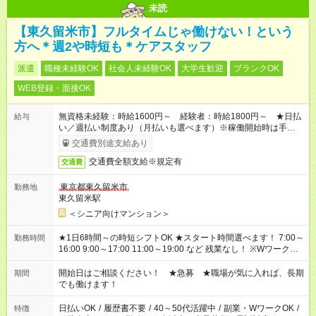
未読
【東久留米市】フルタイムじゃ働けない！という
方へ＊週2や時短も＊ケアスタッフ
派遣
職種未経験OK
社会人未経験OK
大学生歓迎
ブランクOK
WEB登録・面接OK
無資格未経験：時給1600円～ 経験者：時給1800円～ ★日払
給与
い／週払い制度あり（月払いも選べます）※稼働開始時は手続き
完了次第のお支払いとなります。
交通費別途支給あり
交通費全額支給※規定有
交通費
東京都東久留米市
勤務地
東久留米駅
＜シニア向けマンション＞
★1日6時間～の時短シフトOK ★スタート時間選べます！ 7:00～
勤務時間
16:00 9:00～17:00 11:00～19:00 など 残業なし！ ※Wワークの
場合、他のお仕事と合わせ週40時間超の就業はご案内できませ
ん ※法令に基づき、週20時間以上勤務は社会保険への加入対象
開始日はご相談ください！ ★急募 ★職場が気に入れば、長期
期間
となります ※労働者派遣法（日雇い派遣の原則禁止）により、
でも働けます！
短時間・短期間の就業はご案内が難しい場合があります
日払いOK
/
履歴書不要
/
40～50代活躍中
/
副業・WワークOK
/
特徴