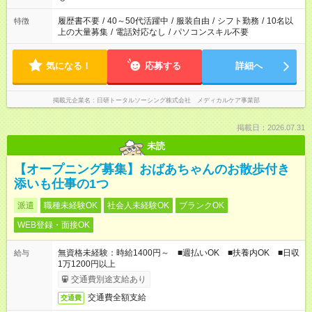
履歴書不要
/
40～50代活躍中
/
服装自由
/
シフト勤務
/
10名以
特徴
上の大量募集
/
電話対応なし
/
パソコンスキル不要
気になる！
応募する
詳細へ
掲載元企業名
日研トータルソーシング株式会社 メディカルケア事業部
掲載日：2026.07.31
未読
【オープニング募集】おばあちゃんのお散歩付き
添いも仕事の1つ
派遣
職種未経験OK
社会人未経験OK
ブランクOK
WEB登録・面接OK
無資格未経験：時給1400円～ ■週払いOK ■扶養内OK ■日収
給与
1万1200円以上
交通費別途支給あり
交通費全額支給
交通費