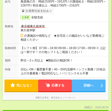
無資格の方：時給1530円～1912円 / 介護福祉士：時給1830円～
給与
2287円 / 初任者以上：時給1730円～2162円
交通費別途支給あり
全額支給
交通費
東京都東久留米市
勤務地
東久留米駅
介護施設や病院など ★自宅近くの施設がいいなど勤務地ご
相談ください
【シフト例】 07:00～16:00 09:00～18:00 17:00～09:00 ※ 上記
勤務時間
は一例です！その他シフトもご相談ください！
即日～2ヶ月以上 ■開始日の相談OK！
期間
日払いOK
/
履歴書不要
/
40～50代活躍中
/
シフト勤務
/
10名以
特徴
上の大量募集
/
電話対応なし
/
パソコンスキル不要
気になる！
応募する
詳細へ
掲載元企業名
株式会社ニッソーネット
掲載日：2026.08.04