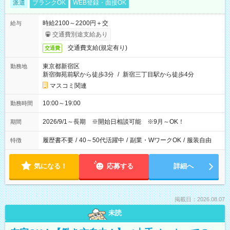
派遣
ブランクOK
WEB登録・面接OK
時給2100～2200円＋交
給与
交通費別途支給あり
交通費支給(規定有り)
交通費
東京都新宿区
勤務地
新宿御苑前駅から徒歩3分
/
新宿三丁目駅から徒歩4分
マスコミ関連
10:00～19:00
勤務時間
2026/9/1～長期 ※開始日相談可能 ※9月～OK！
期間
履歴書不要
/
40～50代活躍中
/
副業・WワークOK
/
服装自由
特徴
気になる！
応募する
詳細へ
掲載日：2026.08.07
未読