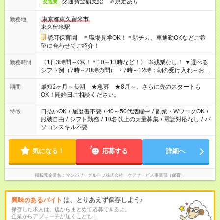
交通費全額支給 ※規定あり
交通費
東京都東久留米市
勤務地
東久留米駅
認可保育園 ＊職場見学OK！＊駅チカ、車通勤OKなどご希
望に合わせてご紹介！
〈1日3時間～OK！＊10～13時など！〉 ※残業なし！ ▼選べる
勤務時間
シフト例（7時～20時の間） ・7時～12時：朝の受け入れ～お昼
の準備 ・10時～13時：園児の見守り～お昼の補助 ・9時～16
時：帰りの会まで！子供の成長を見守る ・15時～20時：夜のお
最短2ヶ月～長期 ★急募 ★8月～、さらに先のスタートも
期間
迎えサポート
OK！開始日ご相談ください。
日払いOK
/
履歴書不要
/
40～50代活躍中
/
副業・WワークOK
/
特徴
服装自由
/
シフト勤務
/
10名以上の大量募集
/
電話対応なし
/
パ
ソコンスキル不要
気になる！
応募する
詳細へ
掲載元企業名
マンパワーグループ株式会社 ケアサービス事業部（保育）
興味のあるバイト
は、とりあえず保存しよう♪
保存した求人は、後からまとめて応募できるよ。
企業からアプローチが届くことも！