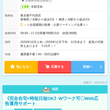
交通費別途支給あり
全額支給
交通費
東京都千代田区
勤務地
新御茶ノ水駅から徒歩2分
/
御茶ノ水駅から徒歩2分
～☆全国展開の医療・介護リーディング企業☆～
09:00～17:15(実働7時間15分 休憩1時間)
勤務時間
2026年10月上旬～2026年12月下旬 12月末まで 延長の可能
期間
性もあります ※10月～！
履歴書不要
/
40～50代活躍中
特徴
気になる！
応募する
詳細へ
掲載日：2026.08.07
未読
《完全在宅×時短日短OK》Wワーク可〇Web広
告運用サポート