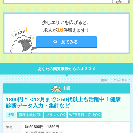
少しエリアを広げると、
16
求人が
件増えます！
見てみる
あなたの閲覧履歴からのオススメ
掲載日：2026.08.07
未読
1800円＊＜12月まで＞50代以上も活躍中！健康
診断データ入力・集計など
派遣
職種未経験OK
ブランクOK
WEB登録・面接OK
時給1800円～1850円
給与