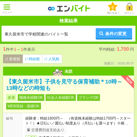
0
メニュー
気になる！
ログイン
検索結果
条件の変更
東久留米市で学校関連のバイト一覧
1
1,700
件中
1
～
1
件表示
平均時給:
円
新着順
時給順
人気順
掲載日：2026.08.07
未読
NEW
【東久留米市】子供を見守る保育補助＊10時～
13時などの時短も
派遣
職種未経験OK
社会人未経験OK
ブランクOK
WEB登録・面接OK
経験者：時給1800円～ （有資格未経験は時給1700円～スター
給与
ト！）★日払い／週払い制度あり（月払いも選べます）※稼働開
始時は手続き完了次第のお支払いとなります★フルタイムできる
交通費別途支給あり
方は100円アップ！