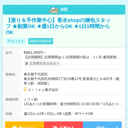
未読
【座り＆手作業中心】香水shopの梱包スタッ
フ ★副業OK ★週1日からOK ★1日1時間から
OK
アルバイト
職種未経験OK
時給1,400円～
給与
【試用期間】試用期間あり 試用期間の長さ：1ヶ月 雇用形態、
給与は本採用時と同じです。
交通費別途支給あり
東京都千代田区
勤務地
東京都千代田区内神田2丁目14番12号 星屋第六ビル402号（最
寄り駅：神田駅）
Ａｌｌｅｙ株式会社
シフト制
勤務時間
1日あたりの実働時間：最大5時間/日 11:00-19:00 └1日あたりの
実働時間：1-5時間 └上記の時間帯内であれば、いつでも勤務可
能！ └平日・土曜日の中で、お好きな曜日でご勤務いただけま
週1日からOK / 日払いOK / 副業・WワークOK
特徴
す！ 【シフト例】 ・11:00～14:00 ・16:30～19:00 ・13:00～
18:00 などのように、自由な働き方が可能なお仕事です！