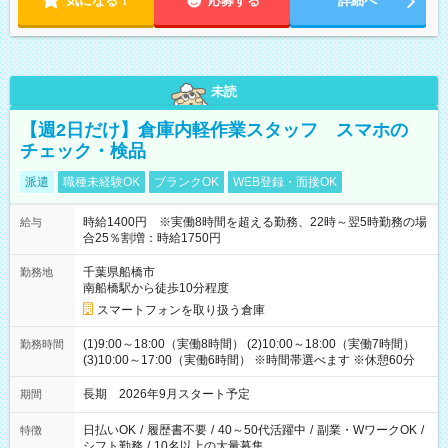
気になる！
応募する
詳細へ
未読
【週2日だけ】倉庫内軽作業スタッフ スマホの
チェック・検品
派遣
職種未経験OK
ブランクOK
WEB登録・面接OK
時給1400円 ※実働8時間を超える勤務、22時～翌5時勤務の場
給与
合25％割増：時給1750円
千葉県船橋市
勤務地
南船橋駅から徒歩10分程度
スマートフォンを取り扱う倉庫
(1)9:00～18:00（実働8時間） (2)10:00～18:00（実働7時間）
勤務時間
(3)10:00～17:00（実働6時間） ※時間帯選べます ※休憩60分
長期 2026年9月スタート予定
期間
日払いOK
/
履歴書不要
/
40～50代活躍中
/
副業・WワークOK
/
特徴
シフト勤務
/
10名以上の大量募集