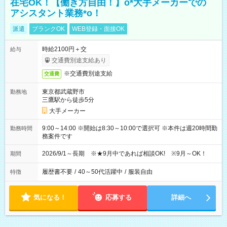
在宅OK！【働き方自由！】o*大手メーカーでの
アシスタント業務*o！
派遣
ブランクOK
WEB登録・面接OK
時給2100円＋交
給与
交通費別途支給あり
※交通費別途支給
交通費
東京都武蔵野市
勤務地
三鷹駅から徒歩5分
大手メーカー
9:00～14:00 ※開始は8:30～10:00で選択可 ※本件は週20時間勤
勤務時間
務案件です
2026/9/1～長期 ※★9月中であれば相談OK! ※9月～OK！
期間
履歴書不要
/
40～50代活躍中
/
服装自由
特徴
気になる！
応募する
詳細へ