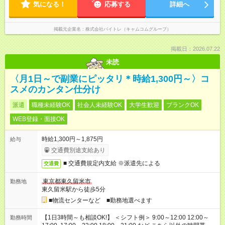
気になる！
応募する
詳細へ
掲載元企業名
株式会社バイトレ（キャムコムグループ）
掲載日：2026.07.22
未読
〈月1日～で副業にピッタリ＊時給1,300円～〉コ
スメのカンタン仕分け
派遣
職種未経験OK
社会人未経験OK
大学生歓迎
ブランクOK
WEB登録・面接OK
時給1,300円～1,875円
給与
交通費別途支給あり
■ 交通費規定内支給 ※派遣先による
交通費
東京都東久留米市
勤務地
東久留米駅から徒歩5分
■物流センターなど ■勤務地選べます
【1日3時間～も相談OK!】 ＜シフト例＞ 9:00～12:00 12:00～
勤務時間