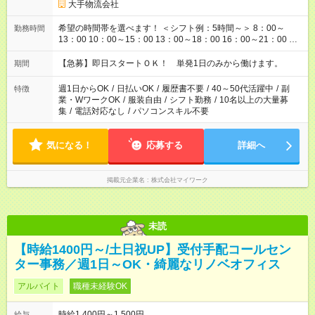
大手物流会社
希望の時間帯を選べます！ ＜シフト例：5時間～＞ 8：00～
勤務時間
13：00 10：00～15：00 13：00～18：00 16：00～21：00 ＜
シフト例：8時間～＞ ・10：00～19：00 ・13：00～22：00 ・
22：00～翌6：00 など！是非ご希望をお聞かせください！
【急募】即日スタートＯＫ！ 単発1日のみから働けます。
期間
週1日からOK
/
日払いOK
/
履歴書不要
/
40～50代活躍中
/
副
特徴
業・WワークOK
/
服装自由
/
シフト勤務
/
10名以上の大量募
集
/
電話対応なし
/
パソコンスキル不要
気になる！
応募する
詳細へ
掲載元企業名
株式会社マイワーク
未読
【時給1400円～/土日祝UP】受付手配コールセン
ター事務／週1日～OK・綺麗なリノベオフィス
アルバイト
職種未経験OK
時給1,400円～1,500円
給与