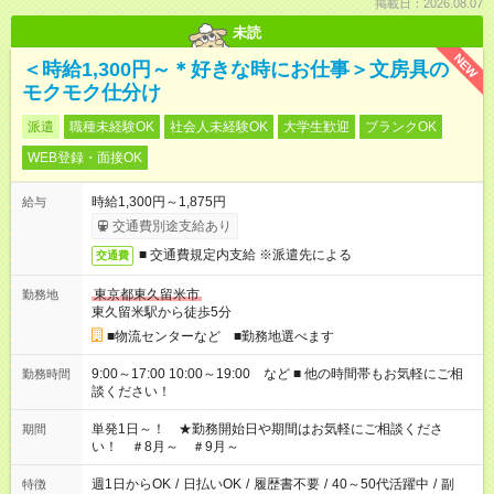
掲載日：2026.08.07
未読
NEW
＜時給1,300円～＊好きな時にお仕事＞文房具の
モクモク仕分け
派遣
職種未経験OK
社会人未経験OK
大学生歓迎
ブランクOK
WEB登録・面接OK
時給1,300円～1,875円
給与
交通費別途支給あり
■ 交通費規定内支給 ※派遣先による
交通費
東京都東久留米市
勤務地
東久留米駅から徒歩5分
■物流センターなど ■勤務地選べます
9:00～17:00 10:00～19:00 など ■ 他の時間帯もお気軽にご相
勤務時間
談ください！
単発1日～！ ★勤務開始日や期間はお気軽にご相談くださ
期間
い！ ＃8月～ ＃9月～
週1日からOK
/
日払いOK
/
履歴書不要
/
40～50代活躍中
/
副
特徴