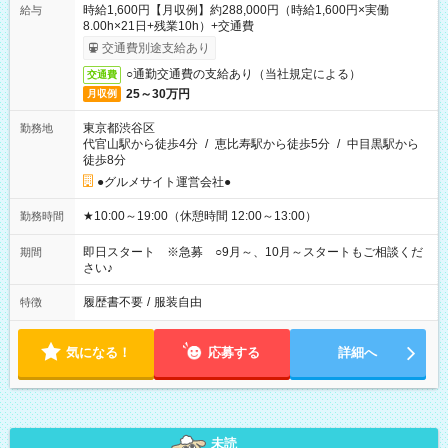
時給1,600円【月収例】約288,000円（時給1,600円×実働
給与
8.00h×21日+残業10h）+交通費
交通費別途支給あり
○通勤交通費の支給あり（当社規定による）
交通費
25～30万円
月収例
東京都渋谷区
勤務地
代官山駅から徒歩4分
/
恵比寿駅から徒歩5分
/
中目黒駅から
徒歩8分
●グルメサイト運営会社●
★10:00～19:00（休憩時間 12:00～13:00）
勤務時間
即日スタート ※急募 ○9月～、10月～スタートもご相談くだ
期間
さい♪
履歴書不要
/
服装自由
特徴
気になる！
応募する
詳細へ
未読