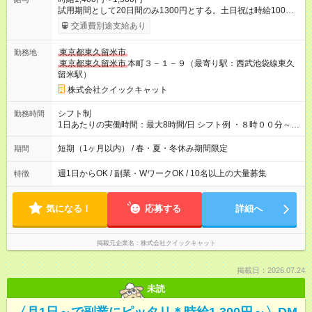
試用期間として20日間のみ1300円とする。土日祝は時給100円
アップ！ 【試用期間】試用期間あり 試用期間の長さ：1ヶ月
交通費別途支給あり
※ 雇用形態と給与に、本採用時と異なる部分があります。 雇用
形態：本採用時と同じです。 給与：時給 1,300円 ～ 1,500円 試
東京都東久留米市
勤務地
用期間として20日間のみ1300円とする。土日祝は時給100円ア
東京都東久留米市
本町３－１－９（最寄り駅：西武池袋線東久
ップ！
留米駅）
株式会社クイックキャット
シフト制
勤務時間
1日あたりの実働時間：最大8時間/日 シフト例 ・８時００分～１
４時００分 ・８時００分～１７時００分 ・１４時００分～２０
時００分 ・１４時００分～２２時００分 ・１７時００分～２２
短期（1ヶ月以内） / 春・夏・冬休み期間限定
期間
時００分 実働６～８時間 ６時間以上は間に休憩あり
週1日からOK / 副業・WワークOK / 10名以上の大量募集
特徴
気になる！
応募する
詳細へ
掲載元企業名
株式会社クイックキャット
掲載日：2026.07.24
未読