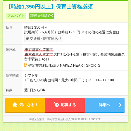
【時給1,350円以上】保育士資格必須
アルバイト
職種未経験OK
時給1,350円～
給与
試用期間（6ヵ月間）は時給1250円 ※その他の処遇に変更はあ
りません。 【試用期間】試用期間あり 試用期間の長さ：6ヶ月
交通費別途支給あり
雇用形態、給与は本採用時と同じです。
東京都東久留米市
勤務地
東京都東久留米市
大門町1-1-1-1階（最寄り駅：西武池袋線東久
留米駅徒歩4分）
特定非営利活動法人NAKED HEART SPORTS
シフト制
勤務時間
1日あたりの実働時間：最大8時間/日 (1)13：00～17：00
(2)14：00～17：30 (3)15：00～19：00など・・・ ※その他時
間帯応相談
週1日からOK
特徴
気になる！
応募する
詳細へ
掲載元企業名
特定非営利活動法人NAKED HEART SPORTS