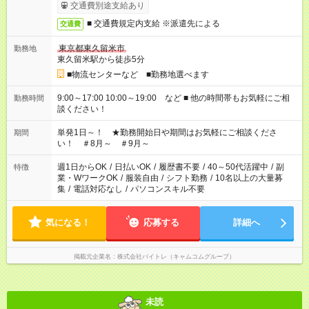
交通費別途支給あり
■ 交通費規定内支給 ※派遣先による
交通費
東京都東久留米市
勤務地
東久留米駅から徒歩5分
■物流センターなど ■勤務地選べます
9:00～17:00 10:00～19:00 など ■ 他の時間帯もお気軽にご相
勤務時間
談ください！
単発1日～！ ★勤務開始日や期間はお気軽にご相談くださ
期間
い！ ＃8月～ ＃9月～
週1日からOK
/
日払いOK
/
履歴書不要
/
40～50代活躍中
/
副
特徴
業・WワークOK
/
服装自由
/
シフト勤務
/
10名以上の大量募
集
/
電話対応なし
/
パソコンスキル不要
気になる！
応募する
詳細へ
掲載元企業名
株式会社バイトレ（キャムコムグループ）
未読