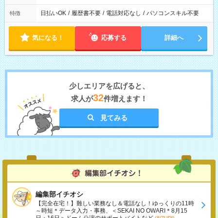
日払いOK
/
履歴書不要
/
電話対応なし
/
パソコンスキル不要
特徴
気になる！
応募する
詳細へ
少しエリアを広げると、
32
求人が
件増えます！
見てみる
編集部イチオシ
【完全在宅！】難しい業務なし＆電話なし！ゆっくりの11時
～時短＊データ入力・事務、＜SEKAI NO OWARI＊8月15