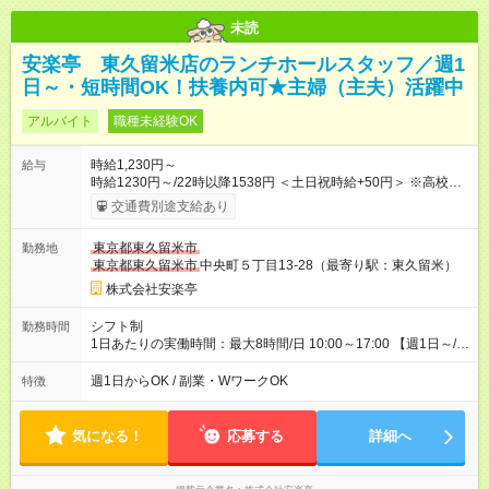
未読
安楽亭 東久留米店のランチホールスタッフ／週1
日～・短時間OK！扶養内可★主婦（主夫）活躍中
アルバイト
職種未経験OK
時給1,230円～
給与
時給1230円～/22時以降1538円 ＜土日祝時給+50円＞ ※高校生
時給1230円 【試用期間】試用期間あり 試用期間の長さ：12ヶ
交通費別途支給あり
月 雇用形態、給与は本採用時と同じです。 ※最大12ヶ月の間
で、合計30時間の試用期間（研修期間）があります。
東京都東久留米市
勤務地
東京都東久留米市
中央町５丁目13-28（最寄り駅：東久留米）
株式会社安楽亭
シフト制
勤務時間
1日あたりの実働時間：最大8時間/日 10:00～17:00 【週1日～/1
日3時間～OK！】 ＊レギュラー勤務ももちろん大歓迎！ 「子ど
ものお迎えまでの時間」 「ランチタイムだけ」 など、家庭の予
週1日からOK / 副業・WワークOK
特徴
定に合わせやすいシフト制！ ※ディナータイムの勤務希望も相
談可能◎
気になる！
応募する
詳細へ