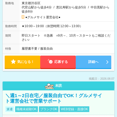
東京都渋谷区
勤務地
代官山駅から徒歩4分
/
恵比寿駅から徒歩5分
/
中目黒駅から
徒歩8分
●グルメサイト運営会社●
★10:00～19:00（休憩時間 12:00～13:00）
勤務時間
即日スタート ※急募 ○9月～、10月～スタートもご相談くだ
期間
さい♪
履歴書不要
/
服装自由
特徴
気になる！
応募する
詳細へ
掲載日：2026.08.07
未読
＼週1～2日在宅／服装自由でOK！グルメサイ
ト運営会社で営業サポート
派遣
職種未経験OK
ブランクOK
WEB登録・面接OK