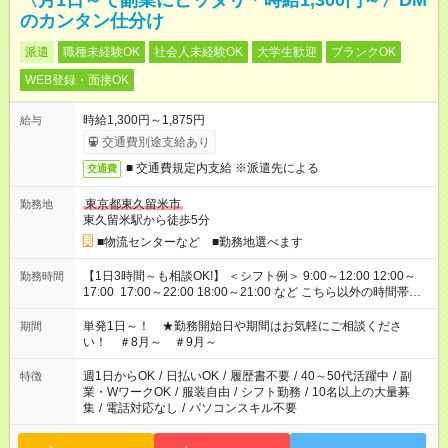
〈月1日～で副業にピッタリ＊時給1,300円～〉DM
のカンタン仕分け
派遣
職種未経験OK
社会人未経験OK
大学生歓迎
ブランクOK
WEB登録・面接OK
時給1,300円～1,875円
給与
交通費別途支給あり
■ 交通費規定内支給 ※派遣先による
交通費
東京都東久留米市
勤務地
東久留米駅から徒歩5分
■物流センターなど ■勤務地選べます
【1日3時間～も相談OK!】 ＜シフト例＞ 9:00～12:00 12:00～
勤務時間
17:00 17:00～22:00 18:00～21:00 など こちら以外の時間帯も
お気軽にご相談ください！
単発1日～！ ★勤務開始日や期間はお気軽にご相談くださ
期間
い！ ＃8月～ ＃9月～
週1日からOK
/
日払いOK
/
履歴書不要
/
40～50代活躍中
/
副
特徴
業・WワークOK
/
服装自由
/
シフト勤務
/
10名以上の大量募
集
/
電話対応なし
/
パソコンスキル不要