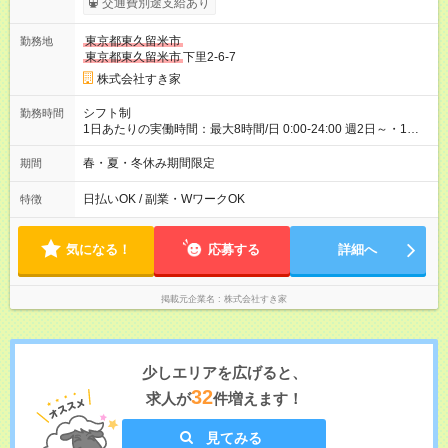
交通費別途支給あり
00）時給+150円 【試用期間】試用期間あり 試用期間の長さ：1
ヶ月 雇用形態、給与は本採用時と同じです。 試用期間の実態は
東京都東久留米市
勤務地
30日（※条件変更なし）ですが、切り上げで一ヶ月とさせてい
東京都東久留米市
下里2-6-7
ただきます。 研修制度あり：15時間(研修中も同時給）
株式会社すき家
シフト制
勤務時間
1日あたりの実働時間：最大8時間/日 0:00-24:00 週2日～・1日
2h～OK ＜シフト例＞ 〇朝帯 5:00-9:00 〇昼帯 9:00-14:00 〇午
後帯 14:00-18:00 〇夜帯 18:00-22:00 〇深夜帯 22:00-翌5:00 基
春・夏・冬休み期間限定
期間
本は固定シフトですが家庭の都合などイレギュラーには対応し
ます♪
日払いOK / 副業・WワークOK
特徴
気になる！
応募する
詳細へ
掲載元企業名
株式会社すき家
少しエリアを広げると、
32
求人が
件増えます！
見てみる