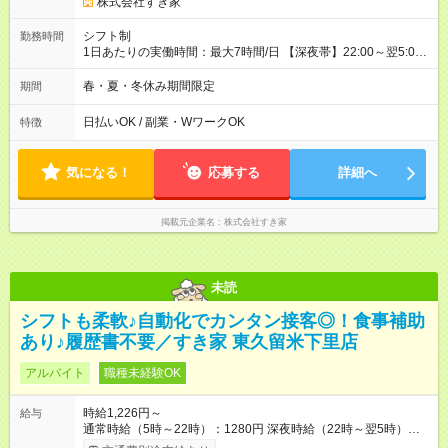
株式会社すき家
シフト制
勤務時間
1日あたりの実働時間：最大7時間/日 【深夜帯】22:00～翌5:00
週2日～・1日2h～OK◎ ※22:00から翌5:00までは18歳以上の方
のみ勤務可能です（18歳未満の深夜業務禁止のため） ★深夜で
春・夏・冬休み期間限定
期間
も安心して働けます★ すき家では、ワンオペを禁止していま
す。 必ず、2名以上での勤務を行いますので、安心して働けま
日払いOK / 副業・WワークOK
特徴
す。
気になる！
応募する
詳細へ
掲載元企業名
株式会社すき家
未読
シフトも柔軟♪自動化でカンタン接客◎！食事補助
あり♪履歴書不要／すき家 東久留米下里店
アルバイト
職種未経験OK
時給1,226円～
給与
通常時給（5時～22時）：1280円 深夜時給（22時～翌5時）：
1600円 高校生時給：1226円 【特別手当】早朝手当（5：00-9：