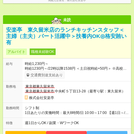
掲載元企業名
株式会社安楽亭
未読
安楽亭 東久留米店のランチキッチンスタッフ＜
主婦（主夫）パート活躍中＞扶養内OK◎格安賄い
有
アルバイト
職種未経験OK
時給1,230円～
給与
時給1230円～/22時以降1538円 ＜土日祝時給+50円＞ ※高校生
時給1230円 【試用期間】試用期間あり 試用期間の長さ：12ヶ
交通費別途支給あり
月 雇用形態、給与は本採用時と同じです。 ※最大12ヶ月の間
で、合計30時間の試用期間（研修期間）があります。
東京都東久留米市
勤務地
東京都東久留米市
中央町５丁目13-28（最寄り駅：東久留米）
株式会社安楽亭
シフト制
勤務時間
1日あたりの実働時間：最大8時間/日 10:00～17:00 【週1日～/1
日3時間～OK！】 ＊レギュラー勤務ももちろん大歓迎！ 「子ど
ものお迎えまでの時間」 「ランチタイムだけ」 など、家庭の予
週1日からOK / 副業・WワークOK
特徴
定に合わせやすいシフト制！ ※ディナータイムの勤務希望も相
談可能◎