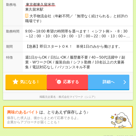
東京都東久留米市
勤務地
東久留米駅
大手物流会社（年齢不問／「無理なく続けられる」と好評の
職場です）
9:00～18:00 希望の時間帯を選べます！ ＜シフト例＞ ・8：30
勤務時間
～12：00 ・10：00～19：00 ・17：00～22：00 ・13：00～
22：00 ・22：00～翌6：00 など
【急募】即日スタートＯＫ！ 単発1日のみから働けます。
期間
週1日からOK
/
日払いOK
/
履歴書不要
/
40～50代活躍中
/
副
特徴
業・WワークOK
/
服装自由
/
シフト勤務
/
10名以上の大量募
集
/
電話対応なし
/
パソコンスキル不要
気になる！
応募する
詳細へ
掲載元企業名
株式会社マイワーク（シニア）
興味のあるバイト
は、とりあえず保存しよう♪
保存した求人は、後からまとめて応募できるよ。
企業からアプローチが届くことも！