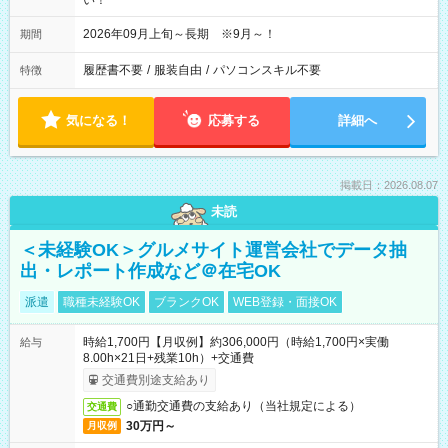
い！
2026年09月上旬～長期 ※9月～！
期間
履歴書不要
/
服装自由
/
パソコンスキル不要
特徴
気になる！
応募する
詳細へ
掲載日：2026.08.07
未読
＜未経験OK＞グルメサイト運営会社でデータ抽
出・レポート作成など＠在宅OK
派遣
職種未経験OK
ブランクOK
WEB登録・面接OK
時給1,700円【月収例】約306,000円（時給1,700円×実働
給与
8.00h×21日+残業10h）+交通費
交通費別途支給あり
○通勤交通費の支給あり（当社規定による）
交通費
30万円～
月収例