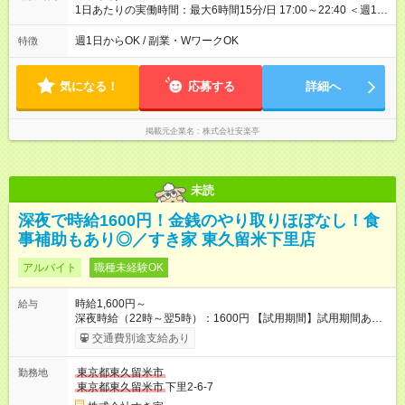
1日あたりの実働時間：最大6時間15分/日 17:00～22:40 ＜週1日
～/短時間OK！＞ ※18歳未満・高校生は21:30までの勤務 ・シフ
トは自己申告制だから私生活優先でOK◎ ・週1日もあれば週5日
週1日からOK / 副業・WワークOK
特徴
でがっつり勤務もOK！ 「Ｗワークで収入増やしたい」 「副業と
して短時間」など希望に合わせて働けます！
気になる！
応募する
詳細へ
掲載元企業名
株式会社安楽亭
未読
深夜で時給1600円！金銭のやり取りほぼなし！食
事補助もあり◎／すき家 東久留米下里店
アルバイト
職種未経験OK
時給1,600円～
給与
深夜時給（22時～翌5時）：1600円 【試用期間】試用期間あり
試用期間の長さ：1ヶ月 雇用形態、給与は本採用時と同じです。
交通費別途支給あり
試用期間の実態は30日（※条件変更なし）ですが、切り上げで
一ヶ月とさせていただきます。 研修制度あり：15時間(研修中も
東京都東久留米市
勤務地
同時給）
東京都東久留米市
下里2-6-7