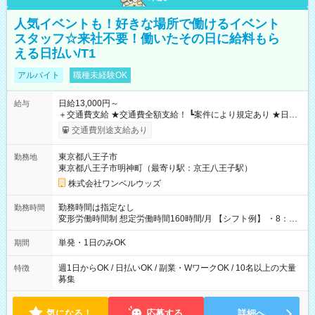
人気イベントも！好きな場所で働けるイベント
スタッフ☆来社不要！働いたその日に給料もら
える日払い/T1
アルバイト
職種未経験OK
日給13,000円～
給与
＋交通費支給 ★交通費全額支給！ ┗案件により規定あり ★日払
いOK！（規定あり） ┗働いたその日に現金GET♪ お仕事後はコ
交通費別途支給あり
ンビニATMから 日払い分を引き落とせます！ 【試用期間】試
用期間なし
東京都八王子市
勤務地
東京都八王子市明神町（最寄り駅：京王八王子駅）
株式会社ワンベルウッズ
勤務時間は指定なし
勤務時間
変形労働時間制 想定労働時間160時間/月 【シフト例】 ・8：00
～21：00
単発・1日のみOK
期間
週1日からOK / 日払いOK / 副業・WワークOK / 10名以上の大量
特徴
募集
気になる！
応募する
詳細へ