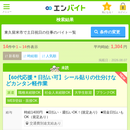
0
メニュー
気になる！
ログイン
検索結果
条件の変更
東久留米市で土日祝日の仕事のバイト一覧
14
1,304
件中
1
～
14
件表示
平均時給:
円
新着順
時給順
人気順
掲載日：2026.08.07
未読
NEW
【60代応援＊日払い可】シール貼りの仕分けな
どカンタン軽作業
派遣
職種未経験OK
社会人未経験OK
大学生歓迎
ブランクOK
WEB登録・面接OK
時給1400円 ■日払い・週払いOK！(規定あり) ■現金日払いも
給与
OK（規定あり）
交通費別途支給あり