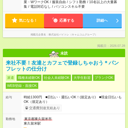
業・WワークOK
/
服装自由
/
シフト勤務
/
10名以上の大量募
集
/
電話対応なし
/
パソコンスキル不要
気になる！
応募する
詳細へ
掲載元企業名
株式会社バイトレ（キャムコムグループ）
掲載日：2026.07.28
未読
来社不要！友達とカフェで登録しちゃおう＊パン
フレットの仕分け
派遣
職種未経験OK
社会人未経験OK
大学生歓迎
ブランクOK
WEB登録・面接OK
時給1300円 ■日払い・週払いOK！(規定あり) ■現金日払いも
給与
OK（規定あり）
交通費別途支給あり
東京都東久留米市
勤務地
東久留米駅