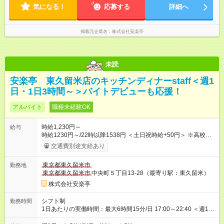
気になる！
応募する
詳細へ
掲載元企業名
株式会社安楽亭
未読
安楽亭 東久留米店のキッチンディナーstaff＜週1
日・1日3時間～＞バイトデビューも応援！
アルバイト
職種未経験OK
時給1,230円～
給与
時給1230円～/22時以降1538円 ＜土日祝時給+50円＞ ※高校生
時給1230円 【試用期間】試用期間あり 試用期間の長さ：12ヶ
交通費別途支給あり
月 雇用形態、給与は本採用時と同じです。 ※最大12ヶ月の間
で、合計30時間の試用期間（研修期間）があります。
東京都東久留米市
勤務地
東京都東久留米市
中央町５丁目13-28（最寄り駅：東久留米）
株式会社安楽亭
シフト制
勤務時間
1日あたりの実働時間：最大6時間15分/日 17:00～22:40 ＜週1日
～/短時間OK！＞ ※18歳未満・高校生は21:30までの勤務 ・シフ