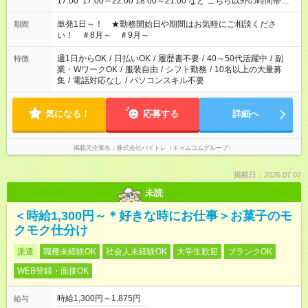
17:00 17:00～22:00 18:00～21:00 など こちら以外の時間帯も
お気軽にご相談ください！
単発1日～！ ★勤務開始日や期間はお気軽にご相談くださ
期間
い！ ＃8月～ ＃9月～
週1日からOK
/
日払いOK
/
履歴書不要
/
40～50代活躍中
/
副
特徴
業・WワークOK
/
服装自由
/
シフト勤務
/
10名以上の大量募
集
/
電話対応なし
/
パソコンスキル不要
気になる！
応募する
詳細へ
掲載元企業名
株式会社バイトレ（キャムコムグループ）
掲載日：2026.07.02
未読
＜時給1,300円～＊好きな時にお仕事＞お菓子のモ
クモク仕分け
派遣
職種未経験OK
社会人未経験OK
大学生歓迎
ブランクOK
WEB登録・面接OK
時給1,300円～1,875円
給与