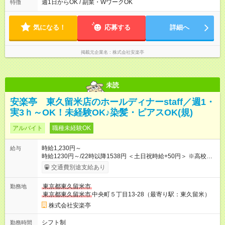
トは自己申告制だから私生活優先でOK◎ ・週1日もあれば週5日
週1日からOK / 副業・WワークOK
特徴
でがっつり勤務もOK！ 「Ｗワークで収入増やしたい」 「副業と
して短時間」など希望に合わせて働けます！
気になる！
応募する
詳細へ
掲載元企業名
株式会社安楽亭
未読
安楽亭 東久留米店のホールディナーstaff／週1・
実3ｈ～OK！未経験OK♪染髪・ピアスOK(規)
アルバイト
職種未経験OK
時給1,230円～
給与
時給1230円～/22時以降1538円 ＜土日祝時給+50円＞ ※高校生
時給1230円 【試用期間】試用期間あり 試用期間の長さ：12ヶ
交通費別途支給あり
月 雇用形態、給与は本採用時と同じです。 ※最大12ヶ月の間
で、合計30時間の試用期間（研修期間）があります。
東京都東久留米市
勤務地
東京都東久留米市
中央町５丁目13-28（最寄り駅：東久留米）
株式会社安楽亭
シフト制
勤務時間