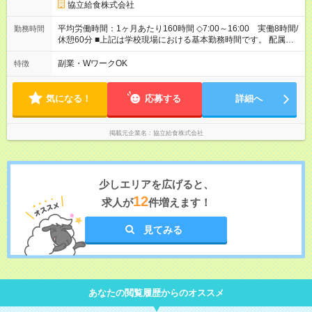
協立給食株式会社
平均労働時間：1ヶ月あたり160時間 ◇7:00～16:00 実働8時間/
勤務時間
休憩60分 ■上記は学校現場における基本勤務時間です。 配属先
により始業時間・終業時間が多少前後します。 ■学校現場配属の
社員を対象に、1年単位の変形労働時間制を導入しております。
副業・WワークOK
特徴
■労働時間8時間未満となる勤務日でも、「1日勤務」として扱わ
れます。 平均労働時間：1ヶ月あたり160時間 ◇7:00～16:00
実働8時間/休憩60分 ■上記は学校現場における基本勤務時間で
気になる！
応募する
詳細へ
す。 配属先により始業時間・終業時間が多少前後します。 ■学
校現場配属の社員を対象に、1年単位の変形労働時間制を導入し
ております。 ■労働時間8時間未満となる勤務日でも、「1日勤
掲載元企業名
協立給食株式会社
務」として扱われます。
少しエリアを広げると、
12
求人が
件増えます！
見てみる
あなたの閲覧履歴からのオススメ