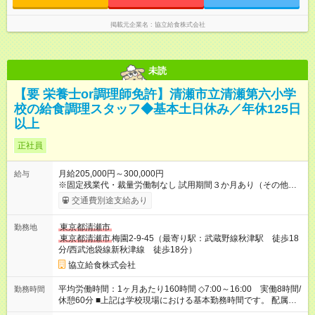
校現場配属の社員を対象に、1年単位の変形労働時間制を導入し
ております。 ■労働時間8時間未満となる勤務日でも、「1日勤
掲載元企業名
協立給食株式会社
務」として扱われます。
未読
【要 栄養士or調理師免許】清瀬市立清瀬第六小学
校の給食調理スタッフ◆基本土日休み／年休125日
以上
正社員
月給205,000円～300,000円
給与
※固定残業代・裁量労働制なし 試用期間３か月あり（その他雇
用条件に変更無し） 賞与あり（年２回） 交通費支給（社内規定
交通費別途支給あり
による） 【試用期間】試用期間あり 試用期間の長さ：3ヶ月 雇
用形態、給与は本採用時と同じです。
東京都清瀬市
勤務地
東京都清瀬市
梅園2-9-45（最寄り駅：武蔵野線秋津駅 徒歩18
分/西武池袋線新秋津線 徒歩18分）
協立給食株式会社
平均労働時間：1ヶ月あたり160時間 ◇7:00～16:00 実働8時間/
勤務時間
休憩60分 ■上記は学校現場における基本勤務時間です。 配属先
により始業時間・終業時間が多少前後します。 ■学校現場配属の