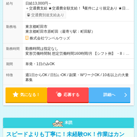
日給13,000円～
給与
＋交通費支給 ★交通費全額支給！ ┗案件により規定あり ★日払
いOK！（規定あり） ┗働いたその日に現金GET♪ お仕事後はコ
交通費別途支給あり
ンビニATMから 日払い分を引き落とせます！ 【試用期間】試
用期間なし
東京都町田市
勤務地
東京都町田市原町田（最寄り駅：町田駅）
株式会社ワンベルウッズ
勤務時間は指定なし
勤務時間
変形労働時間制 想定労働時間160時間/月 【シフト例】 ・8：00
～21：00
単発・1日のみOK
期間
週1日からOK / 日払いOK / 副業・WワークOK / 10名以上の大量
特徴
募集
気になる！
応募する
詳細へ
未読
スピードよりも丁寧に！未経験OK！作業はカン