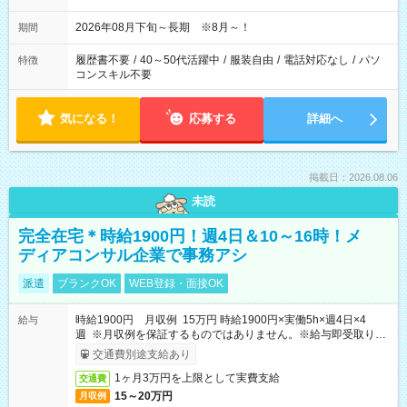
2026年08月下旬～長期 ※8月～！
期間
履歴書不要
/
40～50代活躍中
/
服装自由
/
電話対応なし
/
パソ
特徴
コンスキル不要
気になる！
応募する
詳細へ
掲載日：2026.08.06
未読
完全在宅＊時給1900円！週4日＆10～16時！メ
ディアコンサル企業で事務アシ
派遣
ブランクOK
WEB登録・面接OK
時給1900円 月収例 15万円 時給1900円×実働5h×週4日×4
給与
週 ※月収例を保証するものではありません。※給与即受取りサ
ービス利用可（利用条件有）
交通費別途支給あり
1ヶ月3万円を上限として実費支給
交通費
15～20万円
月収例