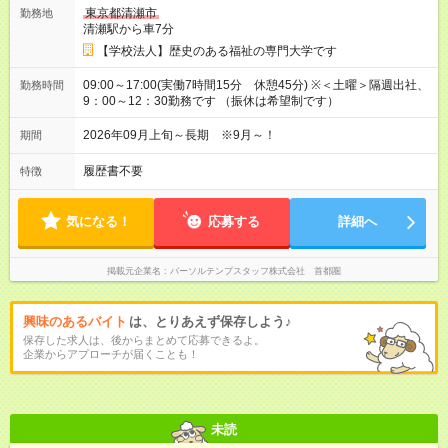
東京都清瀬市
勤務地
清瀬駅から車7分
【学校法人】歴史のある福祉の専門大学です
09:00～17:00(実働7時間15分 休憩45分) ※＜土曜＞隔週出社、
勤務時間
9：00～12：30勤務です （振休は希望制です）
2026年09月上旬～長期 ※9月～！
期間
履歴書不要
特徴
気になる！
応募する
詳細へ
掲載元企業名
パーソルテンプスタッフ株式会社 首都圏
興味のあるバイト
は、とりあえず保存しよう♪
保存した求人は、後からまとめて応募できるよ。
企業からアプローチが届くことも！
未読