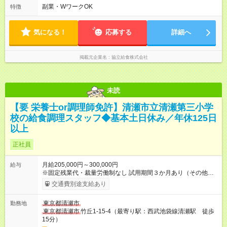
社員を対象に、1年単位の変形労働時間制を導入しております。
副業・WワークOK
特徴
■労働時間8時間未満となる勤務日でも、「1日勤務」として扱わ
れます。 平均労働時間：1ヶ月あたり160時間 ◇7:00～16:00
実働8時間/休憩60分 ■上記は学校現場における基本勤務時間で
気になる！
応募する
詳細へ
す。 配属先により始業時間・終業時間が多少前後します。 ■学
校現場配属の社員を対象に、1年単位の変形労働時間制を導入し
ております。 ■労働時間8時間未満となる勤務日でも、「1日勤
掲載元企業名
協立給食株式会社
務」として扱われます。
未読
【要 栄養士or調理師免許】清瀬市立清瀬第三小学
校の給食調理スタッフ◆基本土日休み／年休125日
以上
正社員
月給205,000円～300,000円
給与
※固定残業代・裁量労働制なし 試用期間３か月あり（その他雇
用条件に変更無し） 賞与あり（年２回） 交通費支給（社内規定
交通費別途支給あり
による） 【試用期間】試用期間あり 試用期間の長さ：3ヶ月 雇
用形態、給与は本採用時と同じです。
東京都清瀬市
勤務地
東京都清瀬市
竹丘1-15-4（最寄り駅：西武池袋線清瀬駅 徒歩
15分）