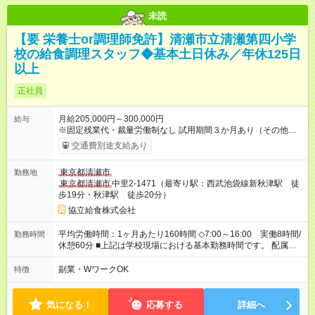
未読
【要 栄養士or調理師免許】清瀬市立清瀬第四小学
校の給食調理スタッフ◆基本土日休み／年休125日
以上
正社員
月給205,000円～300,000円
給与
※固定残業代・裁量労働制なし 試用期間３か月あり（その他雇
用条件に変更無し） 賞与あり（年２回） 交通費支給（社内規定
交通費別途支給あり
による） 【試用期間】試用期間あり 試用期間の長さ：3ヶ月 雇
用形態、給与は本採用時と同じです。
東京都清瀬市
勤務地
東京都清瀬市
中里2-1471（最寄り駅：西武池袋線新秋津駅 徒
歩19分・秋津駅 徒歩20分）
協立給食株式会社
平均労働時間：1ヶ月あたり160時間 ◇7:00～16:00 実働8時間/
勤務時間
休憩60分 ■上記は学校現場における基本勤務時間です。 配属先
により始業時間・終業時間が多少前後します。 ■学校現場配属の
社員を対象に、1年単位の変形労働時間制を導入しております。
副業・WワークOK
特徴
■労働時間8時間未満となる勤務日でも、「1日勤務」として扱わ
れます。 平均労働時間：1ヶ月あたり160時間 ◇7:00～16:00
実働8時間/休憩60分 ■上記は学校現場における基本勤務時間で
気になる！
応募する
詳細へ
す。 配属先により始業時間・終業時間が多少前後します。 ■学