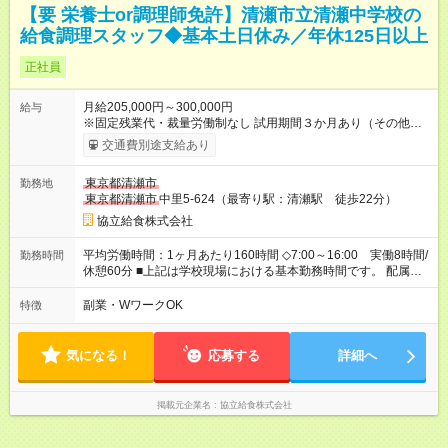
【要 栄養士or調理師免許】清瀬市立清瀬中学校の
給食調理スタッフ◆基本土日休み／年休125日以上
正社員
月給205,000円～300,000円
給与
※固定残業代・裁量労働制なし 試用期間３か月あり（その他雇
用条件に変更無し） 賞与あり（年２回） 交通費支給（社内規定
交通費別途支給あり
による） 【試用期間】試用期間あり 試用期間の長さ：3ヶ月 雇
用形態、給与は本採用時と同じです。
東京都清瀬市
勤務地
東京都清瀬市
中里5-624（最寄り駅：清瀬駅 徒歩22分）
協立給食株式会社
平均労働時間：1ヶ月あたり160時間 ◇7:00～16:00 実働8時間/
勤務時間
休憩60分 ■上記は学校現場における基本勤務時間です。 配属先
により始業時間・終業時間が多少前後します。 ■学校現場配属の
社員を対象に、1年単位の変形労働時間制を導入しております。
副業・WワークOK
特徴
■労働時間8時間未満となる勤務日でも、「1日勤務」として扱わ
れます。 平均労働時間：1ヶ月あたり160時間 ◇7:00～16:00
実働8時間/休憩60分 ■上記は学校現場における基本勤務時間で
気になる！
応募する
詳細へ
す。 配属先により始業時間・終業時間が多少前後します。 ■学
校現場配属の社員を対象に、1年単位の変形労働時間制を導入し
ております。 ■労働時間8時間未満となる勤務日でも、「1日勤
掲載元企業名
協立給食株式会社
務」として扱われます。