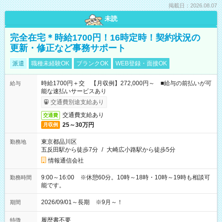
掲載日：2026.08.07
未読
完全在宅＊時給1700円！16時定時！契約状況の
更新・修正など事務サポート
派遣
職種未経験OK
ブランクOK
WEB登録・面接OK
時給1700円＋交 【月収例】272,000円～ ■給与の前払いが可
給与
能な速払いサービスあり
交通費別途支給あり
交通費支給あり
交通費
25～30万円
月収例
東京都品川区
勤務地
五反田駅から徒歩7分
/
大崎広小路駅から徒歩5分
情報通信会社
9:00～16:00 ※休憩60分。10時～18時・10時～19時も相談可
勤務時間
能です。
2026/09/01～長期 ※9月～！
期間
履歴書不要
特徴