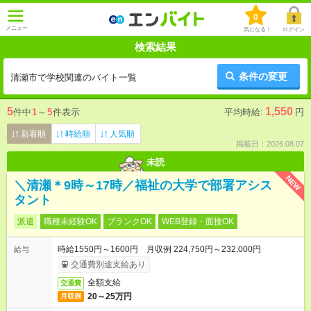
0
メニュー
気になる！
ログイン
検索結果
条件の変更
清瀬市で学校関連のバイト一覧
5
1,550
件中
1
～
5
件表示
平均時給:
円
新着順
時給順
人気順
掲載日：2026.08.07
未読
NEW
＼清瀬＊9時～17時／福祉の大学で部署アシス
タント
派遣
職種未経験OK
ブランクOK
WEB登録・面接OK
時給1550円～1600円 月収例 224,750円～232,000円
給与
交通費別途支給あり
全額支給
交通費
20～25万円
月収例