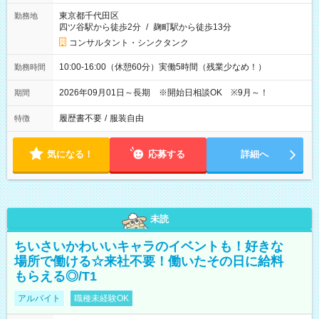
東京都千代田区
勤務地
四ツ谷駅から徒歩2分
/
麹町駅から徒歩13分
コンサルタント・シンクタンク
10:00-16:00（休憩60分）実働5時間（残業少なめ！）
勤務時間
2026年09月01日～長期 ※開始日相談OK ※9月～！
期間
履歴書不要
/
服装自由
特徴
気になる！
応募する
詳細へ
未読
ちいさいかわいいキャラのイベントも！好きな
場所で働ける☆来社不要！働いたその日に給料
もらえる◎/T1
アルバイト
職種未経験OK