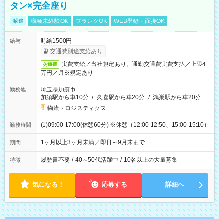
タン×完全座り
派遣
職種未経験OK
ブランクOK
WEB登録・面接OK
時給1500円
給与
交通費別途支給あり
実費支給／当社規定あり。通勤交通費実費支払／上限4
交通費
万円／月※規定あり
埼玉県加須市
勤務地
加須駅から車10分
/
久喜駅から車20分
/
鴻巣駅から車20分
物流・ロジスティクス
(1)09:00-17:00(休憩60分) ※休憩（12:00-12:50、15:00-15:10）
勤務時間
1ヶ月以上3ヶ月未満／即日～9月末まで
期間
履歴書不要
/
40～50代活躍中
/
10名以上の大量募集
特徴
気になる！
応募する
詳細へ