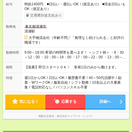
時給1400円 ■日払い・週払いOK！(規定あり) ■現金日払いも
給与
OK（規定あり）
交通費別途支給あり
東京都清瀬市
勤務地
清瀬駅
大手物流会社（年齢不問／「無理なく続けられる」と好評の
職場です）
9:00～18:00 希望の時間帯を選べます！ ＜シフト例＞ ・8：30
勤務時間
～12：00 ・10：00～19：00 ・17：00～22：00 ・13：00～
22：00 ・22：00～翌6：00 など
【急募】即日スタートＯＫ！ 単発1日のみから働けます。
期間
週1日からOK
/
日払いOK
/
履歴書不要
/
40～50代活躍中
/
副
特徴
業・WワークOK
/
服装自由
/
シフト勤務
/
10名以上の大量募
集
/
電話対応なし
/
パソコンスキル不要
気になる！
応募する
詳細へ
掲載元企業名
株式会社マイワーク（シニア）