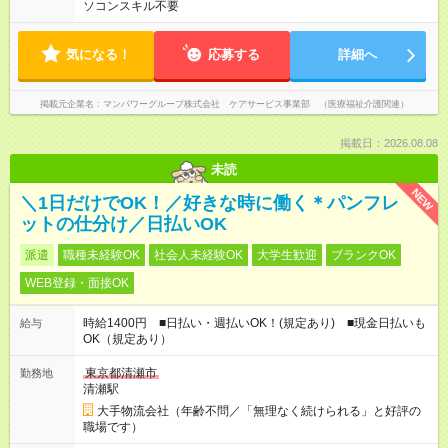
ソコンスキル不要
気になる！
応募する
詳細へ
掲載元企業名
マンパワーグループ株式会社 ケアサービス事業部 （医療福祉介護関連）
掲載日：2026.08.08
未読
NEW
＼1日だけでOK！／好きな時に働く＊パンフレ
ットの仕分け／日払いOK
派遣
職種未経験OK
社会人未経験OK
大学生歓迎
ブランクOK
WEB登録・面接OK
時給1400円 ■日払い・週払いOK！(規定あり) ■現金日払いも
給与
OK（規定あり）
東京都清瀬市
勤務地
清瀬駅
大手物流会社（年齢不問／「無理なく続けられる」と好評の
職場です）