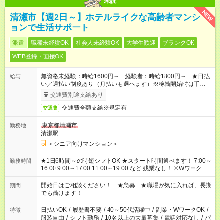
未読
NEW
清瀬市【週2日～】ホテルライクな高齢者マンシ
ョンで生活サポート
派遣
職種未経験OK
社会人未経験OK
大学生歓迎
ブランクOK
WEB登録・面接OK
無資格未経験：時給1600円～ 経験者：時給1800円～ ★日払
給与
い／週払い制度あり（月払いも選べます）※稼働開始時は手続き
完了次第のお支払いとなります。
交通費別途支給あり
交通費全額支給※規定有
交通費
東京都清瀬市
勤務地
清瀬駅
＜シニア向けマンション＞
★1日6時間～の時短シフトOK ★スタート時間選べます！ 7:00～
勤務時間
16:00 9:00～17:00 11:00～19:00 など 残業なし！ ※Wワークの
場合、他のお仕事と合わせ週40時間超の就業はご案内できませ
ん ※法令に基づき、週20時間以上勤務は社会保険への加入対象
開始日はご相談ください！ ★急募 ★職場が気に入れば、長期
期間
となります ※労働者派遣法（日雇い派遣の原則禁止）により、
でも働けます！
短時間・短期間の就業はご案内が難しい場合があります
日払いOK
/
履歴書不要
/
40～50代活躍中
/
副業・WワークOK
/
特徴
服装自由
/
シフト勤務
/
10名以上の大量募集
/
電話対応なし
/
パ