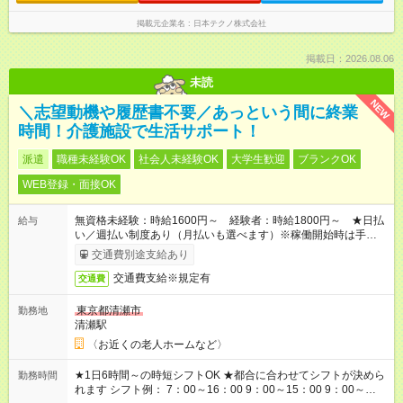
掲載元企業名
日本テクノ株式会社
掲載日：2026.08.06
未読
NEW
＼志望動機や履歴書不要／あっという間に終業
時間！介護施設で生活サポート！
派遣
職種未経験OK
社会人未経験OK
大学生歓迎
ブランクOK
WEB登録・面接OK
無資格未経験：時給1600円～ 経験者：時給1800円～ ★日払
給与
い／週払い制度あり（月払いも選べます）※稼働開始時は手続き
完了次第のお支払いとなります。
交通費別途支給あり
交通費支給※規定有
交通費
東京都清瀬市
勤務地
清瀬駅
〈お近くの老人ホームなど〉
★1日6時間～の時短シフトOK ★都合に合わせてシフトが決めら
勤務時間
れます シフト例： 7：00～16：00 9：00～15：00 9：00～