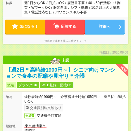
週1日からOK
/
日払いOK
/
履歴書不要
/
40～50代活躍中
/
副
特徴
業・WワークOK
/
服装自由
/
シフト勤務
/
10名以上の大量募
集
/
電話対応なし
/
パソコンスキル不要
気になる！
応募する
詳細へ
掲載元企業名
株式会社マイワーク
掲載日：2026.08.08
未読
NEW
【週2日＊高時給1900円～】シニア向けマンシ
ョンで食事の配膳や見守り＊介護
派遣
ブランクOK
WEB登録・面接OK
経験者時給1900円～ 介護福祉士時給1950円～ ※日払い/週払
給与
いOK
交通費別途支給あり
交通費全額支給
交通費
東京都清瀬市
勤務地
清瀬駅