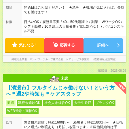
18：00 11：00～20：00 など ※Wワークの場合、他のお仕事と
合わせ週40時間超の就業はご案内できません ※法令に基づき、
開始日はご相談ください！ ★急募 ★職場が気に入れば、長期
期間
週20時間以上勤務は社会保険への加入対象となります ※労働者
でも働けます！
派遣法（日雇い派遣の原則禁止）により、短時間・短期間の就
業はご案内が難しい場合があります
日払いOK
/
履歴書不要
/
40～50代活躍中
/
副業・WワークOK
/
特徴
シフト勤務
/
10名以上の大量募集
/
電話対応なし
/
パソコンスキ
ル不要
気になる！
応募する
詳細へ
掲載元企業名
マンパワーグループ株式会社 ケアサービス事業部 （医療福祉介護関連）
掲載日：2026.08.09
未読
NEW
【清瀬市】フルタイムじゃ働けない！という方
へ＊週2や時短も＊ケアスタッフ
派遣
職種未経験OK
社会人未経験OK
大学生歓迎
ブランクOK
WEB登録・面接OK
無資格未経験：時給1600円～ 経験者：時給1800円～ ★日払
給与
い／週払い制度あり（月払いも選べます）※稼働開始時は手続き