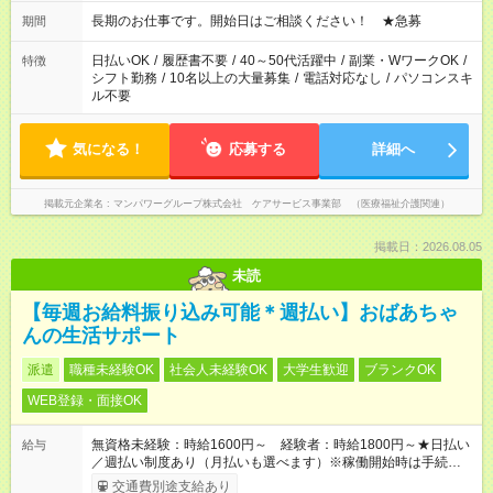
18：00 11：00～20：00 など ※Wワークの場合、他のお仕事と
合わせ週40時間超の就業はご案内できません ※法令に基づき、
長期のお仕事です。開始日はご相談ください！ ★急募
期間
週20時間以上勤務は社会保険への加入対象となります ※労働者
派遣法（日雇い派遣の原則禁止）により、短時間・短期間の就
日払いOK
/
履歴書不要
/
40～50代活躍中
/
副業・WワークOK
/
特徴
業はご案内が難しい場合があります
シフト勤務
/
10名以上の大量募集
/
電話対応なし
/
パソコンスキ
ル不要
気になる！
応募する
詳細へ
掲載元企業名
マンパワーグループ株式会社 ケアサービス事業部 （医療福祉介護関連）
掲載日：2026.08.05
未読
【毎週お給料振り込み可能＊週払い】おばあちゃ
んの生活サポート
派遣
職種未経験OK
社会人未経験OK
大学生歓迎
ブランクOK
WEB登録・面接OK
無資格未経験：時給1600円～ 経験者：時給1800円～★日払い
給与
／週払い制度あり（月払いも選べます）※稼働開始時は手続き完
了次第のお支払いとなります。
交通費別途支給あり