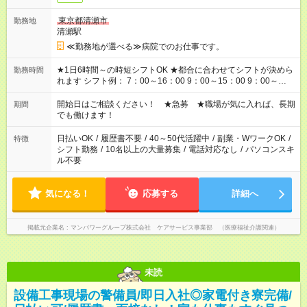
東京都清瀬市
勤務地
清瀬駅
≪勤務地が選べる≫病院でのお仕事です。
★1日6時間～の時短シフトOK ★都合に合わせてシフトが決めら
勤務時間
れます シフト例： 7：00～16：00 9：00～15：00 9：00～
18：00 11：00～20：00 など ※Wワークの場合、他のお仕事と
合わせ週40時間超の就業はご案内できません ※法令に基づき、
開始日はご相談ください！ ★急募 ★職場が気に入れば、長期
期間
週20時間以上勤務は社会保険への加入対象となります ※労働者
でも働けます！
派遣法（日雇い派遣の原則禁止）により、短時間・短期間の就
業はご案内が難しい場合があります
日払いOK
/
履歴書不要
/
40～50代活躍中
/
副業・WワークOK
/
特徴
シフト勤務
/
10名以上の大量募集
/
電話対応なし
/
パソコンスキ
ル不要
気になる！
応募する
詳細へ
掲載元企業名
マンパワーグループ株式会社 ケアサービス事業部 （医療福祉介護関連）
未読
設備工事現場の警備員/即日入社◎家電付き寮完備/