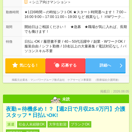
＜シニア向けマンション＞
★1日6時間～の時短シフトOK ★スタート時間選べます！ 7:00～
勤務時間
16:00 9:00～17:00 11:00～19:00 など 残業なし！ ※Wワークの
場合、他のお仕事と合わせ週40時間超の就業はご案内できませ
ん ※法令に基づき、週20時間以上勤務は社会保険への加入対象
開始日はご相談ください！ ★急募 ★職場が気に入れば、長期
期間
となります ※労働者派遣法（日雇い派遣の原則禁止）により、
でも働けます！
短時間・短期間の就業はご案内が難しい場合があります
日払いOK
/
履歴書不要
/
40～50代活躍中
/
副業・WワークOK
/
特徴
服装自由
/
シフト勤務
/
10名以上の大量募集
/
電話対応なし
/
パ
ソコンスキル不要
気になる！
応募する
詳細へ
掲載元企業名
マンパワーグループ株式会社 ケアサービス事業部 （医療福祉介護関連）
掲載日：2026.08.05
未読
夜勤＝待機多め！？【週2日で月収25.9万円】介護
スタッフ＊日払いOK!
派遣
社会人未経験OK
大学生歓迎
ブランクOK