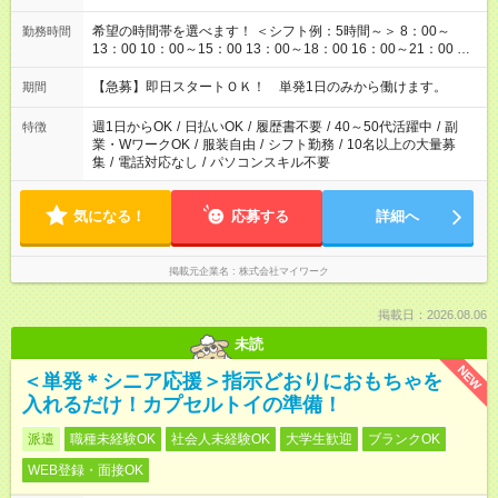
希望の時間帯を選べます！ ＜シフト例：5時間～＞ 8：00～
勤務時間
13：00 10：00～15：00 13：00～18：00 16：00～21：00 ＜
シフト例：8時間～＞ ・10：00～19：00 ・13：00～22：00 ・
22：00～翌6：00 など！是非ご希望をお聞かせください！
【急募】即日スタートＯＫ！ 単発1日のみから働けます。
期間
週1日からOK
/
日払いOK
/
履歴書不要
/
40～50代活躍中
/
副
特徴
業・WワークOK
/
服装自由
/
シフト勤務
/
10名以上の大量募
集
/
電話対応なし
/
パソコンスキル不要
気になる！
応募する
詳細へ
掲載元企業名
株式会社マイワーク
掲載日：2026.08.06
未読
NEW
＜単発＊シニア応援＞指示どおりにおもちゃを
入れるだけ！カプセルトイの準備！
派遣
職種未経験OK
社会人未経験OK
大学生歓迎
ブランクOK
WEB登録・面接OK