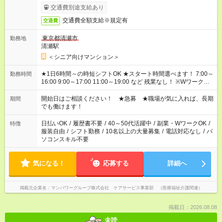
完了次第のお支払いとなります。
交通費別途支給あり
交通費全額支給※規定有
交通費
東京都清瀬市
勤務地
清瀬駅
＜シニア向けマンション＞
★1日6時間～の時短シフトOK ★スタート時間選べます！ 7:00～
勤務時間
16:00 9:00～17:00 11:00～19:00 など 残業なし！ ※Wワークの
場合、他のお仕事と合わせ週40時間超の就業はご案内できませ
ん ※法令に基づき、週20時間以上勤務は社会保険への加入対象
開始日はご相談ください！ ★急募 ★職場が気に入れば、長期
期間
となります ※労働者派遣法（日雇い派遣の原則禁止）により、
でも働けます！
短時間・短期間の就業はご案内が難しい場合があります
日払いOK
/
履歴書不要
/
40～50代活躍中
/
副業・WワークOK
/
特徴
服装自由
/
シフト勤務
/
10名以上の大量募集
/
電話対応なし
/
パ
ソコンスキル不要
気になる！
応募する
詳細へ
掲載元企業名
マンパワーグループ株式会社 ケアサービス事業部 （医療福祉介護関連）
掲載日：2026.08.08
未読