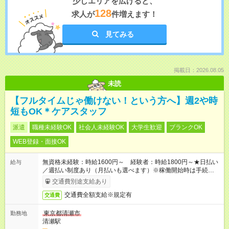
少しエリアを広げると、
128
求人が
件増えます！
見てみる
掲載日：2026.08.05
未読
【フルタイムじゃ働けない！という方へ】週2や時
短もOK＊ケアスタッフ
派遣
職種未経験OK
社会人未経験OK
大学生歓迎
ブランクOK
WEB登録・面接OK
無資格未経験：時給1600円～ 経験者：時給1800円～★日払い
給与
／週払い制度あり（月払いも選べます）※稼働開始時は手続き完
了次第のお支払いとなります。
交通費別途支給あり
交通費全額支給※規定有
交通費
東京都清瀬市
勤務地
清瀬駅