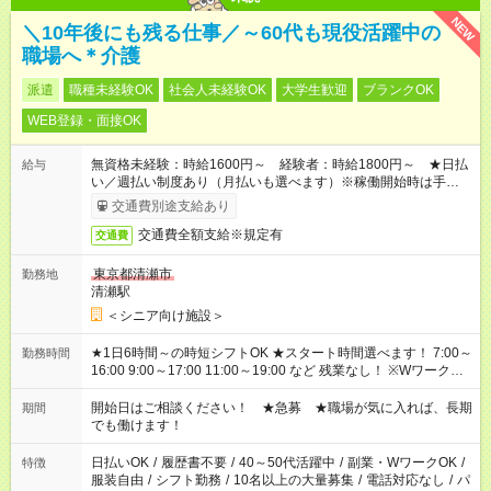
NEW
＼10年後にも残る仕事／～60代も現役活躍中の
職場へ＊介護
派遣
職種未経験OK
社会人未経験OK
大学生歓迎
ブランクOK
WEB登録・面接OK
無資格未経験：時給1600円～ 経験者：時給1800円～ ★日払
給与
い／週払い制度あり（月払いも選べます）※稼働開始時は手続き
完了次第のお支払いとなります。
交通費別途支給あり
交通費全額支給※規定有
交通費
東京都清瀬市
勤務地
清瀬駅
＜シニア向け施設＞
★1日6時間～の時短シフトOK ★スタート時間選べます！ 7:00～
勤務時間
16:00 9:00～17:00 11:00～19:00 など 残業なし！ ※Wワークの
場合、他のお仕事と合わせ週40時間超の就業はご案内できませ
ん ※法令に基づき、週20時間以上勤務は社会保険への加入対象
開始日はご相談ください！ ★急募 ★職場が気に入れば、長期
期間
となります ※労働者派遣法（日雇い派遣の原則禁止）により、
でも働けます！
短時間・短期間の就業はご案内が難しい場合があります
日払いOK
/
履歴書不要
/
40～50代活躍中
/
副業・WワークOK
/
特徴
服装自由
/
シフト勤務
/
10名以上の大量募集
/
電話対応なし
/
パ