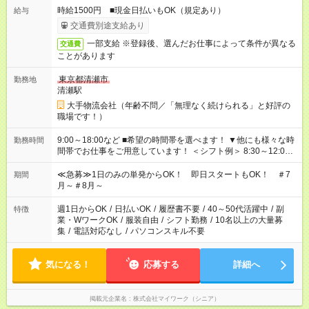
時給1500円 ■現金日払いもOK（規定あり）
給与
交通費別途支給あり
一部支給 ※登録後、選んだお仕事によって条件が異なる
交通費
ことがあります
東京都清瀬市
勤務地
清瀬駅
大手物流会社（年齢不問／「無理なく続けられる」と好評の
職場です！）
9:00～18:00など ■希望の時間帯を選べます！ ▼他にも様々な時
勤務時間
間帯でお仕事をご用意しています！ ＜シフト例＞ 8:30～12:00
17:00～22:00 13:00～22:00 22:00～翌6:00 など
≪急募≫1日のみの単発からOK！ 即日スタートもOK！ ＃7
期間
月～＃8月～
週1日からOK
/
日払いOK
/
履歴書不要
/
40～50代活躍中
/
副
特徴
業・WワークOK
/
服装自由
/
シフト勤務
/
10名以上の大量募
集
/
電話対応なし
/
パソコンスキル不要
気になる！
応募する
詳細へ
掲載元企業名
株式会社マイワーク（シニア）