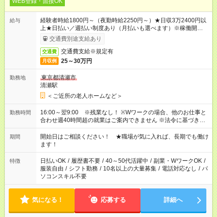
WEB登録・面接OK
経験者時給1800円～（夜勤時給2250円～）★日収3万2400円以
給与
上★日払い／週払い制度あり（月払いも選べます）※稼働開始時
は手続き完了次第のお支払いとなります。
交通費別途支給あり
交通費支給※規定有
交通費
25～30万円
月収例
東京都清瀬市
勤務地
清瀬駅
＜ご近所の老人ホームなど＞
16:00～翌9:00 ※残業なし！ ※Wワークの場合、他のお仕事と
勤務時間
合わせ週40時間超の就業はご案内できません ※法令に基づき、
週20時間以上勤務は社会保険への加入対象となります ※労働者
派遣法（日雇い派遣の原則禁止）により、短時間・短期間の就
開始日はご相談ください！ ★職場が気に入れば、長期でも働け
期間
業はご案内が難しい場合があります
ます！
日払いOK
/
履歴書不要
/
40～50代活躍中
/
副業・WワークOK
/
特徴
服装自由
/
シフト勤務
/
10名以上の大量募集
/
電話対応なし
/
パ
ソコンスキル不要
気になる！
応募する
詳細へ