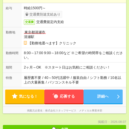
時給1500円～
給与
交通費別途支給あり
交通費規定内支給
交通費
東京都清瀬市
勤務地
清瀬駅
【勤務地選べます】クリニック
8:00～17:00 9:00～18:00など ※ご希望の時間帯をご相談くださ
勤務時間
い。
2ヶ月～OK ※スタート日はお気軽にご相談ください！
期間
履歴書不要
/
40～50代活躍中
/
服装自由
/
シフト勤務
/
10名以
特徴
上の大量募集
/
パソコンスキル不要
気になる！
応募する
詳細へ
掲載元企業名
株式会社スタッフサービス メディカル事業本部
掲載日：2026.08.07