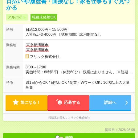
日払い可/履歴書・面接なし！家も仕事もすぐ見つ
かる
アルバイト
職種未経験OK
日給12,000円～15,500円
給与
入社祝い金4000円 【試用期間】試用期間なし
東京都清瀬市
勤務地
東京都清瀬市
フリック株式会社
8:00～17:00
勤務時間
実働時間：8時間/日 （休憩60分） 残業はありません。 ※短期の
募集は行っておりません。予めご了承くださいませ。
週1日からOK / 日払いOK / 副業・WワークOK / 10名以上の大量
特徴
募集
気になる！
応募する
詳細へ
掲載元企業名
フリック株式会社
掲載日：2026.08.09
未読