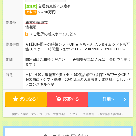
交通費支給※規定有
交通費
5～10万円
月収例
東京都清瀬市
勤務地
清瀬駅
＜ご近所の老人ホームなど＞
★1日6時間～の時短シフトOK ★もちろんフルタイムシフトも可
勤務時間
能 ★スタート時間選べます 7:00～16:00 9:00～18:00 11:00～
20:00 など 残業なし！ ※Wワークの場合、他のお仕事と合わせ
週40時間超の就業はご案内できません ※法令に基づき、週20時
開始日はご相談ください！ ★職場が気に入れば、長期でも働け
期間
間以上勤務は社会保険への加入対象となります ※労働者派遣法
ます！
（日雇い派遣の原則禁止）により、短時間・短期間の就業はご
案内が難しい場合があります
日払いOK
/
履歴書不要
/
40～50代活躍中
/
副業・WワークOK
/
特徴
服装自由
/
シフト勤務
/
10名以上の大量募集
/
電話対応なし
/
パ
ソコンスキル不要
気になる！
応募する
詳細へ
掲載元企業名
マンパワーグループ株式会社 ケアサービス事業部 （医療福祉介護関連）