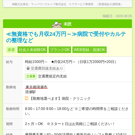
掲載元企業名
マンパワーグループ株式会社 ケアサービス事業部 （医療福祉介護関連）
掲載日：2026.08.05
未読
≪無資格でも月収24万円～≫病院で受付やカルテ
の整理など
派遣
社会人未経験OK
ブランクOK
WEB登録・面接OK
時給1500円～ ■月収24万円～（日収1万2000円×20日）
給与
交通費別途支給あり
交通費規定内支給
交通費
東京都清瀬市
勤務地
清瀬駅
【勤務地選べます】病院・クリニック
8:00～17:00 9:00～18:00など ※ご希望の時間帯をご相談くださ
勤務時間
い。
2ヶ月～OK ※スタート日はお気軽にご相談ください！
期間
履歴書不要
/
40～50代活躍中
/
服装自由
/
シフト勤務
/
10名以
特徴