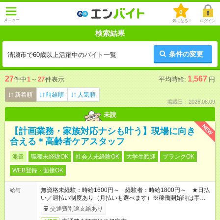
0
メニュー
気になる！
ログイン
検索結果
条件の変更
清瀬市で60歳以上活躍中のバイト一覧
27
1,567
件中
1
～
27
件表示
平均時給:
円
新着順
時給順
人気順
掲載日：2026.08.09
未読
NEW
【計画業務・家族対応ナシも叶う】現場に向き
合える＊高齢者ケアスタッフ
派遣
職種未経験OK
社会人未経験OK
大学生歓迎
ブランクOK
WEB登録・面接OK
無資格未経験：時給1600円～ 経験者：時給1800円～ ★日払
給与
い／週払い制度あり（月払いも選べます）※稼働開始時は手続き
完了次第のお支払いとなります。
交通費別途支給あり