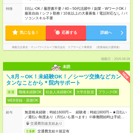
短時間・短期間の就業はご案内が難しい場合があります
日払いOK
/
履歴書不要
/
40～50代活躍中
/
副業・WワークOK
/
特徴
服装自由
/
シフト勤務
/
10名以上の大量募集
/
電話対応なし
/
パ
ソコンスキル不要
気になる！
応募する
詳細へ
掲載元企業名
マンパワーグループ株式会社 ケアサービス事業部 （医療福祉介護関連）
掲載日：2026.08.09
未読
NEW
＼8月～OK！未経験OK！／シーツ交換などカン
タンなことから＊院内サポート
派遣
職種未経験OK
社会人未経験OK
大学生歓迎
ブランクOK
WEB登録・面接OK
無資格未経験：時給1600円～ 経験者：時給1800円～★日払い
給与
／週払い制度あり（月払いも選べます）※稼働開始時は手続き完
了次第のお支払いとなります。
交通費別途支給あり
交通費支給※規定有
交通費