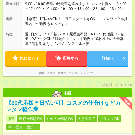
9:00～18:00 希望の時間帯を選べます！ ＜シフト例＞ ・8：30
勤務時間
～12：00 ・10：00～19：00 ・17：00～22：00 ・13：00～
22：00 ・22：00～翌6：00 など
【急募】1日のみOK！ 即日スタートもOK！ ＜Ｗワークや扶
期間
養内での勤務もＯＫです＞
週1日からOK
/
日払いOK
/
履歴書不要
/
40～50代活躍中
/
副
特徴
業・WワークOK
/
服装自由
/
シフト勤務
/
10名以上の大量募
集
/
電話対応なし
/
パソコンスキル不要
気になる！
応募する
詳細へ
掲載元企業名
株式会社マイワーク（シニア）
掲載日：2026.08.08
未読
NEW
【60代応援＊日払い可】コスメの仕分けなどカ
ンタン軽作業
派遣
職種未経験OK
社会人未経験OK
大学生歓迎
ブランクOK
WEB登録・面接OK