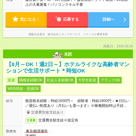
上の大量募集
/
パソコンスキル不要
気になる！
応募する
詳細へ
掲載元企業名
株式会社スタッフサービス メディカル事業本部
掲載日：2026.08.05
未読
【8月～OK！週2日～】ホテルライクな高齢者マン
ションで生活サポート＊時短OK
派遣
職種未経験OK
社会人未経験OK
大学生歓迎
ブランクOK
WEB登録・面接OK
無資格未経験：時給1600円～ 経験者：時給1800円～★日払い
給与
／週払い制度あり（月払いも選べます）※稼働開始時は手続き完
了次第のお支払いとなります。
交通費別途支給あり
交通費全額支給※規定有
交通費
東京都清瀬市
勤務地