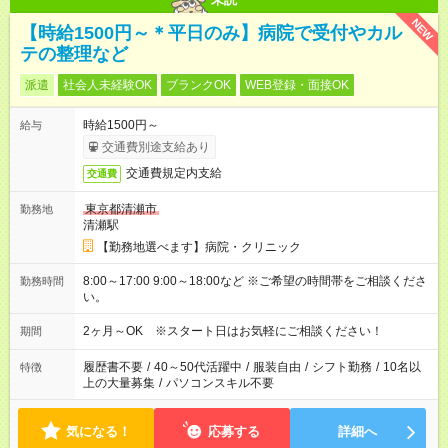
NEW
【時給1500円～＊平日のみ】病院で受付やカル
テの整理など
派遣
社会人未経験OK
ブランクOK
WEB登録・面接OK
時給1500円～
給与
交通費別途支給あり
交通費規定内支給
交通費
東京都清瀬市
勤務地
清瀬駅
【勤務地選べます】病院・クリニック
8:00～17:00 9:00～18:00など ※ご希望の時間帯をご相談くださ
勤務時間
い。
2ヶ月～OK ※スタート日はお気軽にご相談ください！
期間
履歴書不要
/
40～50代活躍中
/
服装自由
/
シフト勤務
/
10名以
特徴
上の大量募集
/
パソコンスキル不要
気になる！
応募する
詳細へ