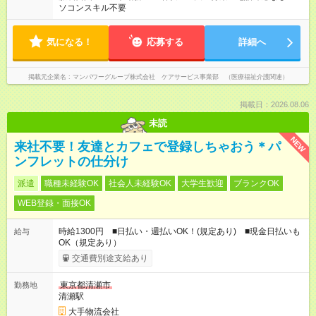
ソコンスキル不要
気になる！
応募する
詳細へ
掲載元企業名
マンパワーグループ株式会社 ケアサービス事業部 （医療福祉介護関連）
掲載日：2026.08.06
未読
NEW
来社不要！友達とカフェで登録しちゃおう＊パ
ンフレットの仕分け
派遣
職種未経験OK
社会人未経験OK
大学生歓迎
ブランクOK
WEB登録・面接OK
時給1300円 ■日払い・週払いOK！(規定あり) ■現金日払いも
給与
OK（規定あり）
交通費別途支給あり
東京都清瀬市
勤務地
清瀬駅
大手物流会社