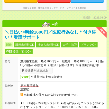
掲載元企業名
株式会社スタッフサービス メディカル事業本部
掲載日：2026.08.09
未読
NEW
＼日払い×時給1600円／医療行為なし＊付き添
い＊看護サポート
派遣
職種未経験OK
社会人未経験OK
大学生歓迎
ブランクOK
WEB登録・面接OK
無資格未経験：時給1600円～ 経験者：時給1800円～ ★日払
給与
い／週払い制度あり（月払いも選べます）※稼働開始時は手続き
完了次第のお支払いとなります。
交通費別途支給あり
交通費全額支給※規定有
交通費
東京都清瀬市
勤務地
清瀬駅
≪勤務地が選べる≫病院でのお仕事です。
★1日6時間～の時短シフトOK ★都合に合わせてシフトが決めら
勤務時間
れます シフト例： 7：00～16：00 9：00～15：00 9：00～