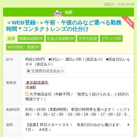
掲載日：2026.08.08
未読
NEW
＜WEB登録○＞午前・午後のみなど選べる勤務
時間＊コンタクトレンズの仕分け
派遣
職種未経験OK
社会人未経験OK
大学生歓迎
ブランクOK
WEB登録・面接OK
時給1300円 ■日払い・週払いOK！(規定あり) ■現金日払いも
給与
ＯＫ（規定あり）
交通費別途支給あり
東京都清瀬市
勤務地
清瀬駅
大手物流会社（年齢不問／「無理なく続けられる」と好評の
職場です！）
9:00～18:00（実動8時間） 希望の時間帯を選べます！ ＜シフト
勤務時間
例＞ ・8：30～12：00 ・10：00～19：00 ・17：00～22：00
・13：00～22：00 ・22：00～翌6：00 など
【急募】即日スタートＯＫ！ 単発1日のみから働けます。 ＃
期間
7月～ ＃8月～