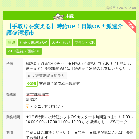
掲載日：2026.08.09
未読
NEW
【手取りを変える】時給UP！日勤OK＊派遣介
護＠清瀬市
派遣
社会人未経験OK
大学生歓迎
ブランクOK
WEB登録・面接OK
経験者：時給1800円～ ★日払い／週払い制度あり（月払いも
給与
選べます）※稼働開始時は手続き完了次第のお支払いとなりま
す。
交通費別途支給あり
交通費全額支給※規定有
交通費
東京都清瀬市
勤務地
清瀬駅
＜シニア向け施設＞
★1日6時間～の時短シフトOK ★スタート時間選べます！ 7:00～
勤務時間
16:00 9:00～17:00 11:00～19:00 など 残業なし！ ※Wワークの
場合、他のお仕事と合わせ週40時間超の就業はご案内できませ
ん ※法令に基づき、週20時間以上勤務は社会保険への加入対象
開始日はご相談ください！ ★急募 ★職場が気に入れば、長期
期間
となります ※労働者派遣法（日雇い派遣の原則禁止）により、
でも働けます！