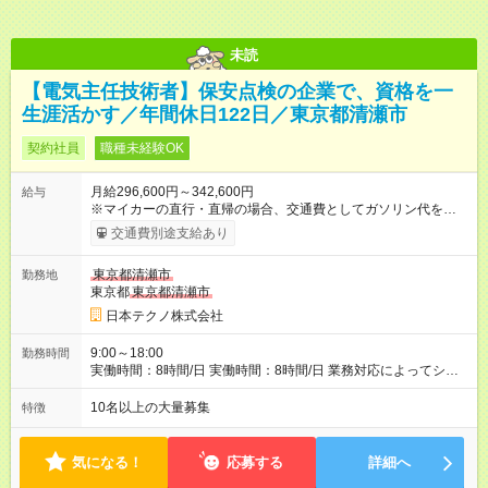
未読
【電気主任技術者】保安点検の企業で、資格を一
生涯活かす／年間休日122日／東京都清瀬市
契約社員
職種未経験OK
月給296,600円～342,600円
給与
※マイカーの直行・直帰の場合、交通費としてガソリン代を支給
します。 【試用期間】試用期間あり 試用期間の長さ：3ヶ月 雇
交通費別途支給あり
用形態、給与は本採用時と同じです。
東京都清瀬市
勤務地
東京都
東京都清瀬市
日本テクノ株式会社
9:00～18:00
勤務時間
実働時間：8時間/日 実働時間：8時間/日 業務対応によってシフ
ト勤務もあります 勤務状況によっては土日祝日の作業出勤あ
り。 その場合、振替/代休の取得をして頂きます。
10名以上の大量募集
特徴
気になる！
応募する
詳細へ