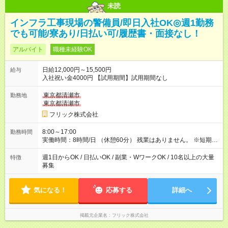
未読
インフラ工事現場の警備員/即日入社OK◎週1勤務
でも可能/寮あり/日払い可/履歴書・面接なし！
アルバイト
職種未経験OK
日給12,000円～15,500円
給与
入社祝い金4000円 【試用期間】試用期間なし
東京都清瀬市
勤務地
東京都清瀬市
フリック株式会社
8:00～17:00
勤務時間
実働時間：8時間/日 （休憩60分） 残業はありません。 ※短期の
募集は行っておりません。予めご了承くださいませ。
週1日からOK / 日払いOK / 副業・WワークOK / 10名以上の大量
特徴
募集
気になる！
応募する
詳細へ
掲載元企業名
フリック株式会社