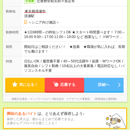
交通費全額支給※規定有
交通費
東京都清瀬市
勤務地
清瀬駅
＜シニア向け施設＞
★1日6時間～の時短シフトOK ★スタート時間選べます！ 7:00～
勤務時間
16:00 9:00～17:00 11:00～19:00 など 残業なし！ ※Wワークの
場合、他のお仕事と合わせ週40時間超の就業はご案内できませ
ん ※法令に基づき、週20時間以上勤務は社会保険への加入対象
開始日はご相談ください！ ★急募 ★職場が気に入れば、長期
期間
となります ※労働者派遣法（日雇い派遣の原則禁止）により、
でも働けます！
短時間・短期間の就業はご案内が難しい場合があります
日払いOK
/
履歴書不要
/
40～50代活躍中
/
副業・WワークOK
/
特徴
服装自由
/
シフト勤務
/
10名以上の大量募集
/
電話対応なし
/
パ
ソコンスキル不要
気になる！
応募する
詳細へ
掲載元企業名
マンパワーグループ株式会社 ケアサービス事業部 （医療福祉介護関連）
興味のあるバイト
は、とりあえず保存しよう♪
保存した求人は、後からまとめて応募できるよ。
企業からアプローチが届くことも！