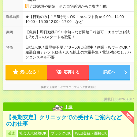
介護施設や病院 ※ご自宅近辺からご案内可能
★【日勤のみ】1日5時間～OK！ ≪シフト例≫ 9:00～14:00
勤務時間
10:00～15:00 12:00～17:00 など
【急募】即日勤務OK！中旬～など開始日相談可 ★まずはお試
期間
し2カ月～のスタートも歓迎！
日払いOK
/
履歴書不要
/
40～50代活躍中
/
副業・WワークOK
/
特徴
服装自由
/
シフト勤務
/
10名以上の大量募集
/
電話対応なし
/
パ
ソコンスキル不要
気になる！
応募する
詳細へ
掲載元企業名
ケアスタッフィング株式会社
掲載日：2026.08.07
未読
NEW
【長期安定】クリニックでの受付＆ご案内など
のお仕事
派遣
社会人未経験OK
ブランクOK
WEB登録・面接OK