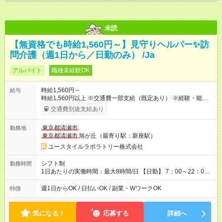
未読
【無資格でも時給1,560円～】見守りヘルパー✨訪
問介護（週1日から／日勤のみ） /Ja
アルバイト
職種未経験OK
時給1,560円～
給与
時給1,560円以上 ※交通費一部支給（既定あり） ※経験・能力を
考慮して決定します 【収入例】 週1回勤務の場合：1,560円×8時
交通費別途支給あり
間×4回=4万9,920円 週3回勤務の場合：1,560円×8時間×12回
=14万9,760円 週5回勤務の場合：1,560円×8時間×20回=24万
東京都清瀬市
勤務地
9,600円 【試用期間】試用期間あり 試用期間の長さ：2ヶ月
東京都清瀬市
旭が丘（最寄り駅：新座駅）
※ 雇用形態と給与に、本採用時と異なる部分があります。 雇用
形態：本採用時と同じです。 給与：時給 1,230円以上
ユースタイルラボラトリー株式会社
シフト制
勤務時間
1日あたりの実働時間：最大8時間/日 【日勤】 7：00～22：00
の間で8時間勤務（休憩時間は法定通り） ※週1日～OK ／ 夜勤
なし ＊＊ 勤務時間例 ＊＊ ■8時から17時 ■9時から18時 ■10
週1日からOK / 日払いOK / 副業・WワークOK
特徴
時から19時 ■12時から21時 など ※訪問先により変動 ※曜日固
定（毎週同じ曜日勤務）
気になる！
応募する
詳細へ