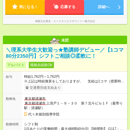
ます。 ※曜日固定（毎週同じ曜日での勤務となります）
気になる！
応募する
詳細へ
掲載元企業名
ユースタイルラボラトリー株式会社
未読
＼理系大学生大歓迎っ★塾講師デビュー／【1コマ
80分2350円】シフトご相談◎柔軟に！
アルバイト
職種未経験OK
時給1,762円～1,762円
給与
※上記は時給換算をしておりますが、 支給は1コマ（授業時間
は80分）ごととなります。 【授業1コマ(80分)】2,350円 ※未経
交通費別途支給あり
験でも授業1コマ2,350円スタート！ ※大学受験英語・数3・物
理・化学担当の場合⇒1コマ2,350円 【1日2コマ担当する
東京都清瀬市
勤務地
と・・・】2,350円×2コマ=4,700円 【1日3コマ担当する
東京都清瀬市
上清戸１－９－３０ 第７北斗ビル１Ｆ（最寄り
と・・・】2,350円×3コマ=7,050円 【試用期間】試用期間なし
駅：清瀬駅）
代々木個別指導学院
シフト制
勤務時間
1日あたりの実働時間：最大4時間40分/日 【時間割】 (1)17：00