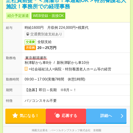
正社員前提＊＜清瀬市！車通勤OK＞特別養護老人
施設！事務所での経理事務
紹介予定派遣
WEB登録・面接OK
時給1600円 月収例 224,000円+残業代
給与
交通費別途支給あり
全額支給
交通費
20～25万円
月収例
東京都清瀬市
勤務地
秋津駅から車8分
/
新秋津駅から車10分
<社会福祉法人>病院・特別養護老人ホーム等の経営
09:00～17:00(実働7時間 休憩1時間)
勤務時間
【急募】即日～長期 ※8月～！
期間
パソコンスキル不要
特徴
気になる！
応募する
詳細へ
掲載元企業名
パーソルテンプスタッフ株式会社 首都圏