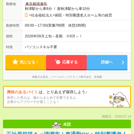
東京都清瀬市
勤務地
秋津駅から車8分
/
新秋津駅から車10分
<社会福祉法人>病院・特別養護老人ホーム等の経営
09:00～17:00(実働7時間 休憩1時間)
勤務時間
2026年09月上旬～長期 ※9月～！
期間
パソコンスキル不要
特徴
気になる！
応募する
詳細へ
掲載元企業名
パーソルテンプスタッフ株式会社 首都圏
興味のあるバイト
は、とりあえず保存しよう♪
保存した求人は、後からまとめて応募できるよ。
企業からアプローチが届くことも！
掲載日：2026.07.14
未読