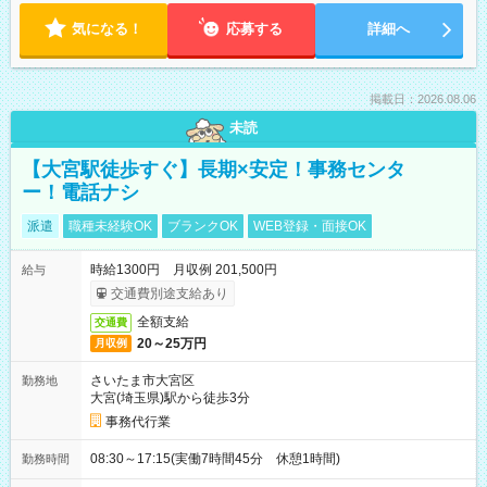
気になる！
応募する
詳細へ
掲載日：2026.08.06
未読
【大宮駅徒歩すぐ】長期×安定！事務センタ
ー！電話ナシ
派遣
職種未経験OK
ブランクOK
WEB登録・面接OK
時給1300円 月収例 201,500円
給与
交通費別途支給あり
全額支給
交通費
20～25万円
月収例
さいたま市大宮区
勤務地
大宮(埼玉県)駅から徒歩3分
事務代行業
08:30～17:15(実働7時間45分 休憩1時間)
勤務時間