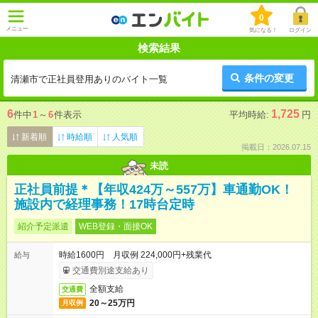
0
メニュー
気になる！
ログイン
検索結果
条件の変更
清瀬市で正社員登用ありのバイト一覧
6
1,725
件中
1
～
6
件表示
平均時給:
円
新着順
時給順
人気順
掲載日：2026.07.15
未読
正社員前提＊【年収424万～557万】車通勤OK！
施設内で経理事務！17時台定時
紹介予定派遣
WEB登録・面接OK
時給1600円 月収例 224,000円+残業代
給与
交通費別途支給あり
全額支給
交通費
20～25万円
月収例