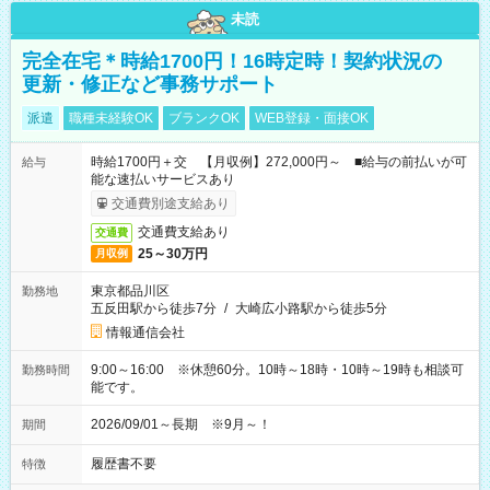
未読
完全在宅＊時給1700円！16時定時！契約状況の
更新・修正など事務サポート
派遣
職種未経験OK
ブランクOK
WEB登録・面接OK
時給1700円＋交 【月収例】272,000円～ ■給与の前払いが可
給与
能な速払いサービスあり
交通費別途支給あり
交通費支給あり
交通費
25～30万円
月収例
東京都品川区
勤務地
五反田駅から徒歩7分
/
大崎広小路駅から徒歩5分
情報通信会社
9:00～16:00 ※休憩60分。10時～18時・10時～19時も相談可
勤務時間
能です。
2026/09/01～長期 ※9月～！
期間
履歴書不要
特徴