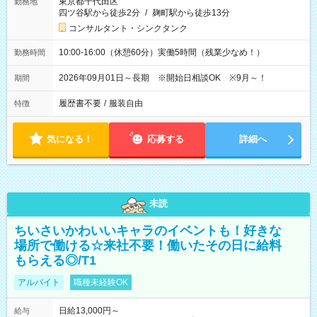
東京都千代田区
勤務地
四ツ谷駅から徒歩2分
/
麹町駅から徒歩13分
コンサルタント・シンクタンク
10:00-16:00（休憩60分）実働5時間（残業少なめ！）
勤務時間
2026年09月01日～長期 ※開始日相談OK ※9月～！
期間
履歴書不要
/
服装自由
特徴
気になる！
応募する
詳細へ
未読
ちいさいかわいいキャラのイベントも！好きな
場所で働ける☆来社不要！働いたその日に給料
もらえる◎/T1
アルバイト
職種未経験OK
日給13,000円～
給与