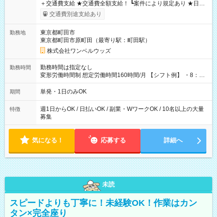
＋交通費支給 ★交通費全額支給！ ┗案件により規定あり ★日払
いOK！（規定あり） ┗働いたその日に現金GET♪ お仕事後はコ
交通費別途支給あり
ンビニATMから 日払い分を引き落とせます！ 【試用期間】試
用期間なし
東京都町田市
勤務地
東京都町田市原町田（最寄り駅：町田駅）
株式会社ワンベルウッズ
勤務時間は指定なし
勤務時間
変形労働時間制 想定労働時間160時間/月 【シフト例】 ・8：00
～21：00
単発・1日のみOK
期間
週1日からOK / 日払いOK / 副業・WワークOK / 10名以上の大量
特徴
募集
気になる！
応募する
詳細へ
未読
スピードよりも丁寧に！未経験OK！作業はカン
タン×完全座り