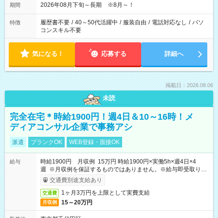
2026年08月下旬～長期 ※8月～！
期間
履歴書不要
/
40～50代活躍中
/
服装自由
/
電話対応なし
/
パソ
特徴
コンスキル不要
気になる！
応募する
詳細へ
掲載日：2026.08.06
未読
完全在宅＊時給1900円！週4日＆10～16時！メ
ディアコンサル企業で事務アシ
派遣
ブランクOK
WEB登録・面接OK
時給1900円 月収例 15万円 時給1900円×実働5h×週4日×4
給与
週 ※月収例を保証するものではありません。※給与即受取りサ
ービス利用可（利用条件有）
交通費別途支給あり
1ヶ月3万円を上限として実費支給
交通費
15～20万円
月収例