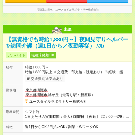
掲載元企業名
ユースタイルラボラトリー株式会社
未読
【無資格でも時給1,880円～】夜間見守りヘルパー
✨訪問介護（週1日から／夜勤専従） /Jb
アルバイト
職種未経験OK
時給1,880円～
給与
時給1,880円以上 ※交通費一部支給（既定あり） ※経験・能力を
考慮して決定します 【収入例】 週1回勤務の場合：1,880円×8時
交通費別途支給あり
間×4回=6万0,160円 週3回勤務の場合：1,880円×8時間×12回
=18万0,480円 【試用期間】試用期間あり 試用期間の長さ：2ヶ
東京都清瀬市
勤務地
月 ※ 雇用形態と給与に、本採用時と異なる部分があります。 雇
東京都清瀬市
旭が丘（最寄り駅：新座駅）
用形態：本採用時と同じです。 給与：時給 1,660円以上
ユースタイルラボラトリー株式会社
シフト制
勤務時間
1日あたりの実働時間：最大8時間/日 【夜勤】 22：00～翌9：
00 ※週1日～OK ／ 夜勤専従 ＊＊ 勤務時間例 ＊＊ ■22時か
ら翌7時 ■23時から翌8時 ■24時から翌9時 など ※上記の時間
週1日からOK / 日払いOK / 副業・WワークOK
特徴
内で8時間勤務（休憩1時間）ご利用者様により、時間は異なり