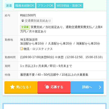
派遣
職種未経験OK
ブランクOK
WEB登録・面接OK
時給1500円
給与
交通費別途支給あり
実費支給／当社規定あり。通勤交通費実費支払／上限4
交通費
万円／月※規定あり
埼玉県加須市
勤務地
加須駅から車10分
/
久喜駅から車20分
/
鴻巣駅から車20分
物流・ロジスティクス
(1)09:00-17:00(休憩60分) ※休憩（12:00-12:50、15:00-15:10）
勤務時間
1ヶ月以上3ヶ月未満／即日～9月末まで
期間
履歴書不要
/
40～50代活躍中
/
10名以上の大量募集
特徴
気になる！
応募する
詳細へ