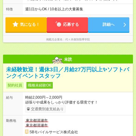
～18：20 (2)18：40～20：00 (3)20：10～21：30 ＊週1日・1
コマからの勤務もＯＫ！ ＊残業なし！22時には完全撤収です◎
週1日からOK / 10名以上の大量募集
特徴
★大学の履修登録後のシフト変更OK★
気になる！
応募する
詳細へ
掲載元企業名
代々木個別指導学院
未読
未経験歓迎！週休3日／月給27万円以上✨ソフトバ
ンクイベントスタッフ
契約社員
職種未経験OK
時給2,000円～2,000円
給与
頑張りや成果をしっかり評価する環境です！
交通費別途支給あり
東京都清瀬市
勤務地
東京都清瀬市
SBモバイルサービス株式会社