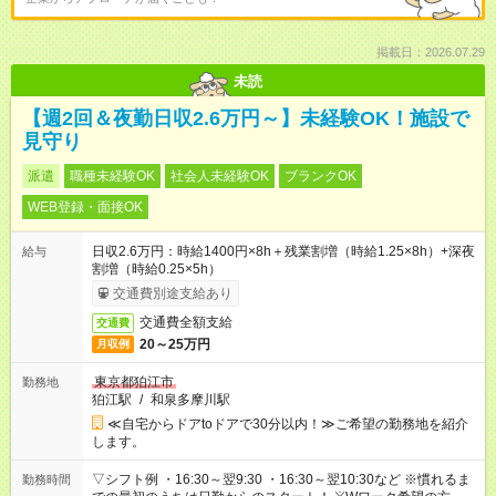
掲載日：2026.07.29
未読
【週2回＆夜勤日収2.6万円～】未経験OK！施設で
見守り
派遣
職種未経験OK
社会人未経験OK
ブランクOK
WEB登録・面接OK
日収2.6万円：時給1400円×8h＋残業割増（時給1.25×8h）+深夜
給与
割増（時給0.25×5h）
交通費別途支給あり
交通費全額支給
交通費
20～25万円
月収例
東京都狛江市
勤務地
狛江駅
/
和泉多摩川駅
≪自宅からドアtoドアで30分以内！≫ご希望の勤務地を紹介
します。
▽シフト例 ・16:30～翌9:30 ・16:30～翌10:30など ※慣れるま
勤務時間