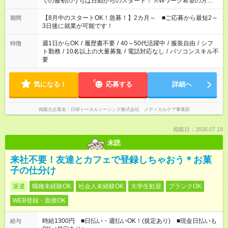
での最初のうちは日勤からのスタート！ ※Wワーク希望の方へ
今ご覧のお仕事で希望する勤務時間と、もう1つのお仕事の勤務
時間。 合計で週40時間を超える場合は応募できません。
【8月中のスタートOK！急募！】2カ月～ ■ご応募から最短2～
期間
3日後に就業が可能です！
週1日からOK
/
履歴書不要
/
40～50代活躍中
/
服装自由
/
シフ
特徴
ト勤務
/
10名以上の大量募集
/
電話対応なし
/
パソコンスキル不
要
気になる！
応募する
詳細へ
掲載元企業名
日研トータルソーシング株式会社 メディカルケア事業部
掲載日：2026.07.18
未読
来社不要！友達とカフェで登録しちゃおう＊お菓
子の仕分け
派遣
職種未経験OK
社会人未経験OK
大学生歓迎
ブランクOK
WEB登録・面接OK
時給1300円 ■日払い・週払いOK！(規定あり) ■現金日払いも
給与