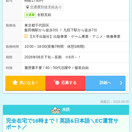
時給1750円
給与
交通費別途支給あり
全額支給
交通費
東京都千代田区
勤務地
飯田橋駅から徒歩3分
/
九段下駅から徒歩7分
【大手出版社】出版事業・ゲーム事業・アニメ・映像事業
10:00～18:00(実働7時間 休憩1時間)
勤務時間
2026年08月下旬～長期 ※8月～！
期間
履歴書不要
/
40～50代活躍中
/
服装自由
特徴
気になる！
応募する
詳細へ
掲載日：2026.08.05
未読
完全在宅で16時まで！英語&日本語＼EC運営サ
ポート／