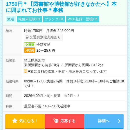
1750円＊【図書館や博物館が好きなかたへ】本
に囲まれてお仕事＊事務
派遣
職種未経験OK
ブランクOK
WEB登録・面接OK
時給1750円 月収例 245,000円
給与
交通費別途支給あり
全額支給
交通費
20～25万円
月収例
埼玉県所沢市
勤務地
東所沢駅から徒歩10分
/
所沢駅から民間バス12分
■文芸資料の収集・保存・展示をおこなっています
09:00～17:00(実働7時間 休憩1時間) ※10時～18時もご相談OK
勤務時間
です！
2026年09月上旬～長期 ※9月～！
期間
履歴書不要
/
40～50代活躍中
特徴
気になる！
応募する
詳細へ