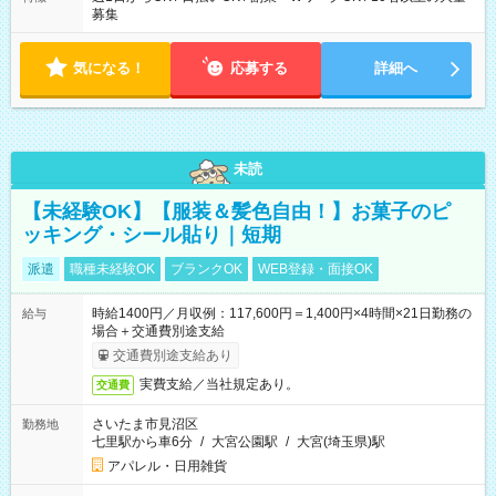
募集
気になる！
応募する
詳細へ
未読
【未経験OK】【服装＆髪色自由！】お菓子のピ
ッキング・シール貼り｜短期
派遣
職種未経験OK
ブランクOK
WEB登録・面接OK
時給1400円／月収例：117,600円＝1,400円×4時間×21日勤務の
給与
場合＋交通費別途支給
交通費別途支給あり
実費支給／当社規定あり。
交通費
さいたま市見沼区
勤務地
七里駅から車6分
/
大宮公園駅
/
大宮(埼玉県)駅
アパレル・日用雑貨