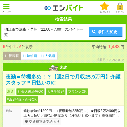
0
メニュー
気になる！
ログイン
検索結果
狛江市で深夜・早朝（22:00～7:00）のバイト一
条件の変更
覧
6
1,483
件中
1
～
6
件表示
平均時給:
円
新着順
時給順
人気順
掲載日：2026.08.03
未読
夜勤＝待機多め！？【週2日で月収25.9万円】介護
スタッフ＊日払いOK!
派遣
社会人未経験OK
大学生歓迎
ブランクOK
WEB登録・面接OK
経験者時給1800円～（夜勤時給2250円～）★日収3万2400円以
給与
上★日払い／週払い制度あり（月払いも選べます）※稼働開始時
は手続き完了次第のお支払いとなります。
交通費別途支給あり