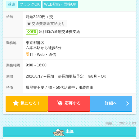
派遣
ブランクOK
WEB登録・面接OK
時給2450円＋交
給与
交通費別途支給あり
出社時の通勤交通費支給
交通費
東京都港区
勤務地
六本木駅から徒歩3分
IT・Web・通信
9:00～16:00
勤務時間
2026/8/17～長期 ※長期更新予定 ※8月～OK！
期間
履歴書不要
/
40～50代活躍中
/
服装自由
特徴
気になる！
応募する
詳細へ
掲載日：2026.08.03
未読