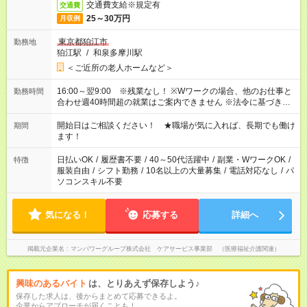
交通費支給※規定有
交通費
25～30万円
月収例
東京都狛江市
勤務地
狛江駅
/
和泉多摩川駅
＜ご近所の老人ホームなど＞
16:00～翌9:00 ※残業なし！ ※Wワークの場合、他のお仕事と
勤務時間
合わせ週40時間超の就業はご案内できません ※法令に基づき、
週20時間以上勤務は社会保険への加入対象となります ※労働者
派遣法（日雇い派遣の原則禁止）により、短時間・短期間の就
開始日はご相談ください！ ★職場が気に入れば、長期でも働け
期間
業はご案内が難しい場合があります
ます！
日払いOK
/
履歴書不要
/
40～50代活躍中
/
副業・WワークOK
/
特徴
服装自由
/
シフト勤務
/
10名以上の大量募集
/
電話対応なし
/
パ
ソコンスキル不要
気になる！
応募する
詳細へ
掲載元企業名
マンパワーグループ株式会社 ケアサービス事業部 （医療福祉介護関連）
興味のあるバイト
は、とりあえず保存しよう♪
保存した求人は、後からまとめて応募できるよ。
企業からアプローチが届くことも！