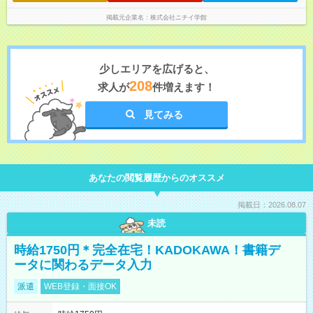
勤：16:30～翌9:30 ※上記は一例です。 ※勤務日数や時間帯はご
相談ください。
掲載元企業名
株式会社ニチイ学館
少しエリアを広げると、
208
求人が
件増えます！
見てみる
あなたの閲覧履歴からのオススメ
掲載日：2026.08.07
未読
時給1750円＊完全在宅！KADOKAWA！書籍デ
ータに関わるデータ入力
派遣
WEB登録・面接OK