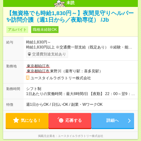
未読
【無資格でも時給1,830円～】夜間見守りヘルパー
✨訪問介護（週1日から／夜勤専従） /Jb
アルバイト
職種未経験OK
時給1,830円～
給与
時給1,830円以上 ※交通費一部支給（既定あり） ※経験・能力を
考慮して決定します 【収入例】 週1回勤務の場合：1,830円×8時
交通費別途支給あり
間×4回=5万8,560円 週3回勤務の場合：1,830円×8時間×12回
=17万5,680円 【試用期間】試用期間あり 試用期間の長さ：2ヶ
東京都狛江市
勤務地
月 ※ 雇用形態と給与に、本採用時と異なる部分があります。 雇
東京都狛江市
東野川（最寄り駅：喜多見駅）
用形態：本採用時と同じです。 給与：時給 1,660円以上
ユースタイルラボラトリー株式会社
シフト制
勤務時間
1日あたりの実働時間：最大8時間/日 【夜勤】 22：00～翌9：
00 ※週1日～OK ／ 夜勤専従 ＊＊ 勤務時間例 ＊＊ ■22時か
ら翌7時 ■23時から翌8時 ■24時から翌9時 など ※上記の時間
週1日からOK / 日払いOK / 副業・WワークOK
特徴
内で8時間勤務（休憩1時間）ご利用者様により、時間は異なり
ます。 ※曜日固定（毎週同じ曜日での勤務となります）
気になる！
応募する
詳細へ
掲載元企業名
ユースタイルラボラトリー株式会社