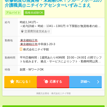
研修制度◎無資格・未経験OK！グループホームの
介護職員@ニチイケアセンターいずみこまえ
アルバイト
職種未経験OK
時給1,341円～
給与
＜給与詳細＞ 時給：1341～1381円 ※下限額が無資格者の給与
です。 【試用期間】試用期間あり 試用期間の長さ：3ヶ月 雇用
交通費別途支給あり
形態、給与は本採用時と同じです。
東京都狛江市
勤務地
東京都狛江市
中和泉1-20-3
株式会社ニチイ学館
平均労働時間：1週間あたり40時間 【0:00～24:00】の間でシフ
勤務時間
トを組みます。 拠点・サービスによりシフト・勤務時間は異な
ります。 ＜シフト例＞ 早番：7:30～16:30 日勤：9:00～18:00
遅番：10:30～19:30 夜勤：16:30～翌9:30 ※上記は一例です。
副業・WワークOK
特徴
※勤務日数や時間帯はご相談ください。 平均労働時間：1週間あ
たり40時間 【0:00～24:00】の間でシフトを組みます。 拠点・
サービスによりシフト・勤務時間は異なります。 ＜シフト例＞
気になる！
応募する
詳細へ
早番：7:30～16:30 日勤：9:00～18:00 遅番：10:30～19:30 夜
勤：16:30～翌9:30 ※上記は一例です。 ※勤務日数や時間帯はご
相談ください。
掲載元企業名
株式会社ニチイ学館