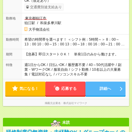
OK（規定あり）
交通費別途支給あり
東京都狛江市
勤務地
狛江駅
/
和泉多摩川駅
大手物流会社
希望の時間帯を選べます！ ＜シフト例：5時間～＞ 8：00～
勤務時間
13：00 10：00～15：00 13：00～18：00 16：00～21：00 ＜
シフト例：8時間～＞ ・10：00～19：00 ・13：00～22：00 ・
22：00～翌6：00 など！是非ご希望をお聞かせください！
【急募】即日スタートＯＫ！ 単発1日のみから働けます。
期間
週1日からOK
/
日払いOK
/
履歴書不要
/
40～50代活躍中
/
副
特徴
業・WワークOK
/
服装自由
/
シフト勤務
/
10名以上の大量募
集
/
電話対応なし
/
パソコンスキル不要
気になる！
応募する
詳細へ
掲載元企業名
株式会社マイワーク
未読