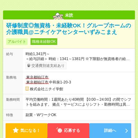
未読
研修制度◎無資格・未経験OK！グループホームの
介護職員@ニチイケアセンターいずみこまえ
アルバイト
職種未経験OK
時給1,341円～
給与
＜給与詳細＞ 時給：1341～1381円 ※下限額が無資格者の給与
です。 【試用期間】試用期間あり 試用期間の長さ：3ヶ月 雇用
交通費別途支給あり
形態、給与は本採用時と同じです。
東京都狛江市
勤務地
東京都狛江市
中和泉1-20-3
株式会社ニチイ学館
平均労働時間：1週間あたり40時間 【0:00～24:00】の間でシフ
勤務時間
トを組みます。 拠点・サービスによりシフト・勤務時間は異な
ります。 ＜シフト例＞ 早番：7:30～16:30 日勤：9:00～18:00
遅番：10:30～19:30 夜勤：16:30～翌9:30 ※上記は一例です。
副業・WワークOK
特徴
※勤務日数や時間帯はご相談ください。 平均労働時間：1週間あ
たり40時間 【0:00～24:00】の間でシフトを組みます。 拠点・
サービスによりシフト・勤務時間は異なります。 ＜シフト例＞
気になる！
応募する
詳細へ
早番：7:30～16:30 日勤：9:00～18:00 遅番：10:30～19:30 夜