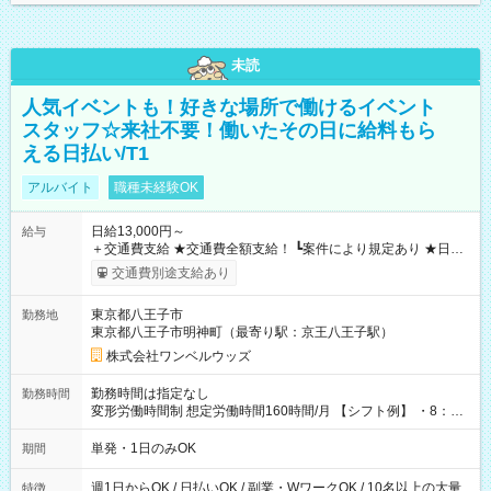
未読
人気イベントも！好きな場所で働けるイベント
スタッフ☆来社不要！働いたその日に給料もら
える日払い/T1
アルバイト
職種未経験OK
日給13,000円～
給与
＋交通費支給 ★交通費全額支給！ ┗案件により規定あり ★日払
いOK！（規定あり） ┗働いたその日に現金GET♪ お仕事後はコ
交通費別途支給あり
ンビニATMから 日払い分を引き落とせます！ 【試用期間】試
用期間なし
東京都八王子市
勤務地
東京都八王子市明神町（最寄り駅：京王八王子駅）
株式会社ワンベルウッズ
勤務時間は指定なし
勤務時間
変形労働時間制 想定労働時間160時間/月 【シフト例】 ・8：00
～21：00
単発・1日のみOK
期間
週1日からOK / 日払いOK / 副業・WワークOK / 10名以上の大量
特徴