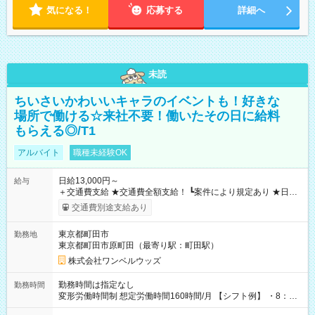
気になる！
応募する
詳細へ
未読
ちいさいかわいいキャラのイベントも！好きな
場所で働ける☆来社不要！働いたその日に給料
もらえる◎/T1
アルバイト
職種未経験OK
日給13,000円～
給与
＋交通費支給 ★交通費全額支給！ ┗案件により規定あり ★日払
いOK！（規定あり） ┗働いたその日に現金GET♪ お仕事後はコ
交通費別途支給あり
ンビニATMから 日払い分を引き落とせます！ 【試用期間】試
用期間なし
東京都町田市
勤務地
東京都町田市原町田（最寄り駅：町田駅）
株式会社ワンベルウッズ
勤務時間は指定なし
勤務時間
変形労働時間制 想定労働時間160時間/月 【シフト例】 ・8：00
～21：00