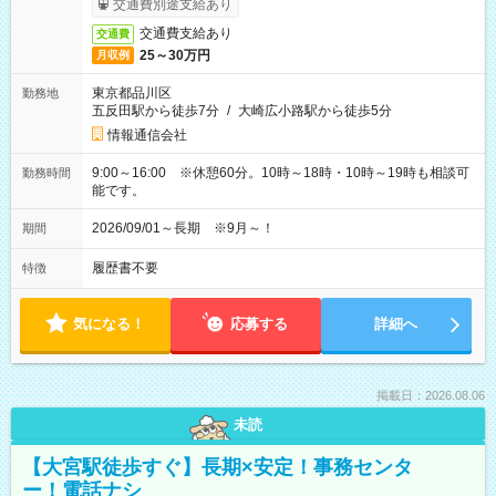
交通費別途支給あり
交通費支給あり
交通費
25～30万円
月収例
東京都品川区
勤務地
五反田駅から徒歩7分
/
大崎広小路駅から徒歩5分
情報通信会社
9:00～16:00 ※休憩60分。10時～18時・10時～19時も相談可
勤務時間
能です。
2026/09/01～長期 ※9月～！
期間
履歴書不要
特徴
気になる！
応募する
詳細へ
掲載日：2026.08.06
未読
【大宮駅徒歩すぐ】長期×安定！事務センタ
ー！電話ナシ