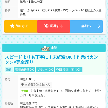
単発・1日のみOK
期間
週1日からOK / 日払いOK / 副業・WワークOK / 10名以上の大量
特徴
募集
気になる！
応募する
詳細へ
未読
スピードよりも丁寧に！未経験OK！作業はカン
タン×完全座り
派遣
職種未経験OK
ブランクOK
WEB登録・面接OK
時給1500円
給与
交通費別途支給あり
実費支給／当社規定あり。通勤交通費実費支払／上限4
交通費
万円／月※規定あり
埼玉県加須市
勤務地
加須駅から車10分
/
久喜駅から車20分
/
鴻巣駅から車20分