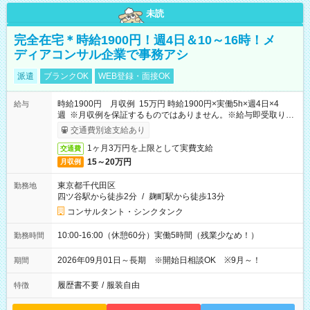
未読
完全在宅＊時給1900円！週4日＆10～16時！メ
ディアコンサル企業で事務アシ
派遣
ブランクOK
WEB登録・面接OK
時給1900円 月収例 15万円 時給1900円×実働5h×週4日×4
給与
週 ※月収例を保証するものではありません。※給与即受取りサ
ービス利用可（利用条件有）
交通費別途支給あり
1ヶ月3万円を上限として実費支給
交通費
15～20万円
月収例
東京都千代田区
勤務地
四ツ谷駅から徒歩2分
/
麹町駅から徒歩13分
コンサルタント・シンクタンク
10:00-16:00（休憩60分）実働5時間（残業少なめ！）
勤務時間
2026年09月01日～長期 ※開始日相談OK ※9月～！
期間
履歴書不要
/
服装自由
特徴