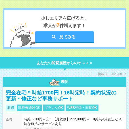
少しエリアを広げると、
7
求人が
件増えます！
見てみる
あなたの閲覧履歴からのオススメ
掲載日：2026.08.07
未読
完全在宅＊時給1700円！16時定時！契約状況の
更新・修正など事務サポート
派遣
職種未経験OK
ブランクOK
WEB登録・面接OK
時給1700円＋交 【月収例】272,000円～ ■給与の前払いが可
給与
能な速払いサービスあり