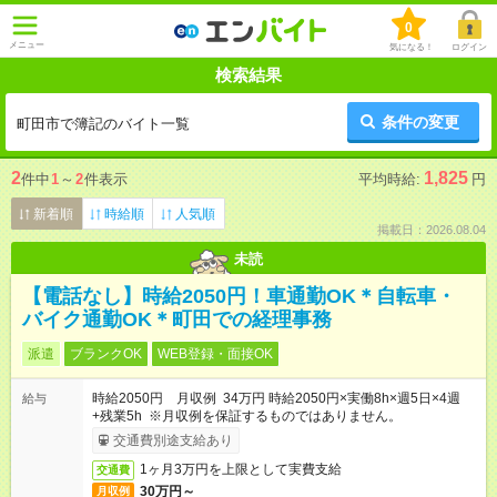
0
メニュー
気になる！
ログイン
検索結果
条件の変更
町田市で簿記のバイト一覧
2
1,825
件中
1
～
2
件表示
平均時給:
円
新着順
時給順
人気順
掲載日：2026.08.04
未読
【電話なし】時給2050円！車通勤OK＊自転車・
バイク通勤OK＊町田での経理事務
派遣
ブランクOK
WEB登録・面接OK
時給2050円 月収例 34万円 時給2050円×実働8h×週5日×4週
給与
+残業5h ※月収例を保証するものではありません。
交通費別途支給あり
1ヶ月3万円を上限として実費支給
交通費
30万円～
月収例