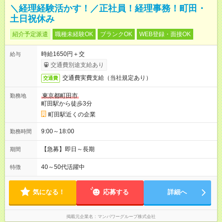
＼経理経験活かす！／正社員！経理事務！町田・
土日祝休み
紹介予定派遣
職種未経験OK
ブランクOK
WEB登録・面接OK
時給1650円＋交
給与
交通費別途支給あり
交通費実費支給（当社規定あり）
交通費
東京都町田市
勤務地
町田駅から徒歩3分
町田駅近くの企業
9:00～18:00
勤務時間
【急募】即日～長期
期間
40～50代活躍中
特徴
気になる！
応募する
詳細へ
掲載元企業名
マンパワーグループ株式会社