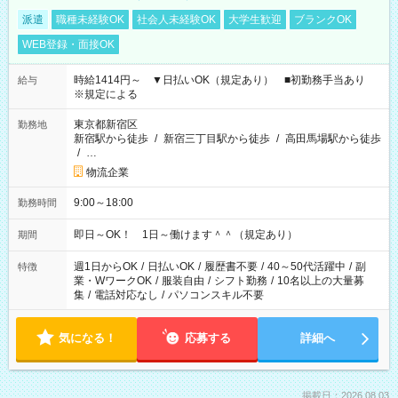
派遣
職種未経験OK
社会人未経験OK
大学生歓迎
ブランクOK
WEB登録・面接OK
時給1414円～ ▼日払いOK（規定あり） ■初勤務手当あり
給与
※規定による
東京都新宿区
勤務地
新宿駅から徒歩
/
新宿三丁目駅から徒歩
/
高田馬場駅から徒歩
/
…
物流企業
9:00～18:00
勤務時間
即日～OK！ 1日～働けます＾＾（規定あり）
期間
週1日からOK
/
日払いOK
/
履歴書不要
/
40～50代活躍中
/
副
特徴
業・WワークOK
/
服装自由
/
シフト勤務
/
10名以上の大量募
集
/
電話対応なし
/
パソコンスキル不要
気になる！
応募する
詳細へ
掲載日：2026.08.03