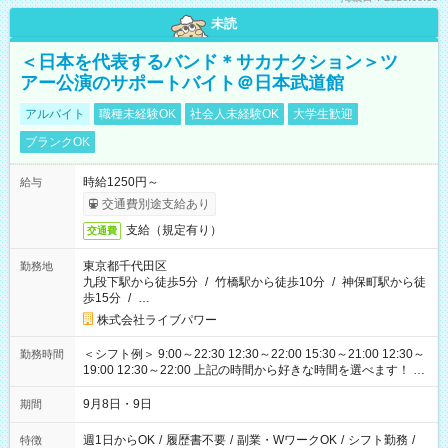
未読
＜日本を代表するバンド＊サカナクション＞ツ
アー公演のサポートバイト＠日本武道館
アルバイト
職種未経験OK
社会人未経験OK
大学生歓迎
ブランクOK
時給1250円～
給与
交通費別途支給あり
支給（規定有り）
交通費
東京都千代田区
勤務地
九段下駅から徒歩5分
/
竹橋駅から徒歩10分
/
神保町駅から徒
歩15分
/
…
株式会社ライブパワー
＜シフト例＞ 9:00～22:30 12:30～22:00 15:30～21:00 12:30～
勤務時間
19:00 12:30～22:00 上記の時間から好きな時間を選べます！ ※
時間は変更となる可能性があります
9月8日・9日
期間
週1日からOK
/
履歴書不要
/
副業・WワークOK
/
シフト勤務
/
特徴