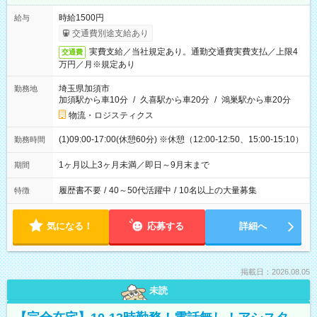
時給1500円
給与
交通費別途支給あり
実費支給／当社規定あり。通勤交通費実費支払／上限4
交通費
万円／月※規定あり
埼玉県加須市
勤務地
加須駅から車10分
/
久喜駅から車20分
/
鴻巣駅から車20分
物流・ロジスティクス
(1)09:00-17:00(休憩60分) ※休憩（12:00-12:50、15:00-15:10）
勤務時間
1ヶ月以上3ヶ月未満／即日～9月末まで
期間
履歴書不要
/
40～50代活躍中
/
10名以上の大量募集
特徴
気になる！
応募する
詳細へ
掲載日：2026.08.05
未読