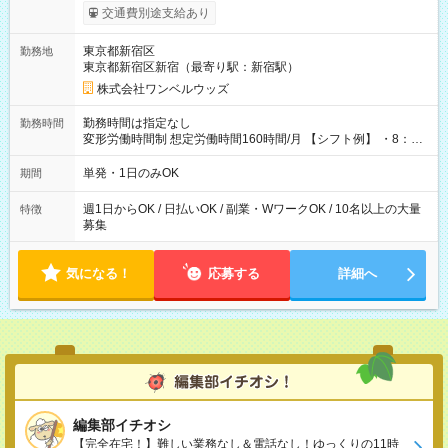
いOK！（規定あり） ┗働いたその日に現金GET♪ お仕事後はコ
交通費別途支給あり
ンビニATMから 日払い分を引き落とせます！ 【試用期間】試
用期間なし
東京都新宿区
勤務地
東京都新宿区新宿（最寄り駅：新宿駅）
株式会社ワンベルウッズ
勤務時間は指定なし
勤務時間
変形労働時間制 想定労働時間160時間/月 【シフト例】 ・8：00
～21：00
単発・1日のみOK
期間
週1日からOK / 日払いOK / 副業・WワークOK / 10名以上の大量
特徴
募集
気になる！
応募する
詳細へ
編集部イチオシ
【完全在宅！】難しい業務なし＆電話なし！ゆっくりの11時