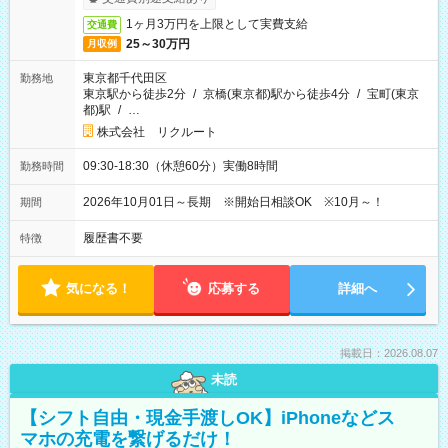
1ヶ月3万円を上限として実費支給
交通費
25～30万円
月収例
東京都千代田区
勤務地
東京駅から徒歩2分
/
京橋(東京都)駅から徒歩4分
/
宝町(東京
都)駅
/
…
株式会社 リクルート
09:30-18:30（休憩60分）実働8時間
勤務時間
2026年10月01日～長期 ※開始日相談OK ※10月～！
期間
履歴書不要
特徴
気になる！
応募する
詳細へ
掲載日：2026.08.07
未読
【シフト自由・現金手渡しOK】iPhoneなどス
マホの充電を繋げるだけ！