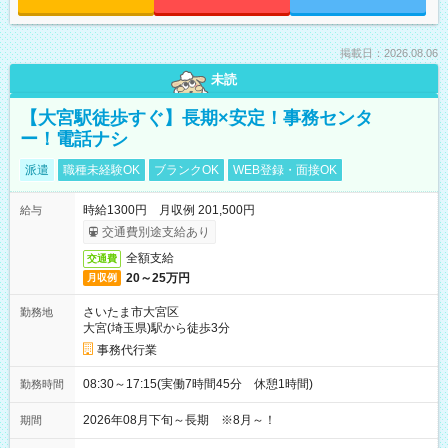
掲載日：2026.08.06
未読
【大宮駅徒歩すぐ】長期×安定！事務センタ
ー！電話ナシ
派遣
職種未経験OK
ブランクOK
WEB登録・面接OK
時給1300円 月収例 201,500円
給与
交通費別途支給あり
全額支給
交通費
20～25万円
月収例
さいたま市大宮区
勤務地
大宮(埼玉県)駅から徒歩3分
事務代行業
08:30～17:15(実働7時間45分 休憩1時間)
勤務時間
2026年08月下旬～長期 ※8月～！
期間