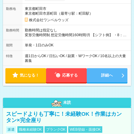
ンビニATMから 日払い分を引き落とせます！ 【試用期間】試
用期間なし
東京都町田市
勤務地
東京都町田市原町田（最寄り駅：町田駅）
株式会社ワンベルウッズ
勤務時間は指定なし
勤務時間
変形労働時間制 想定労働時間160時間/月 【シフト例】 ・8：00
～21：00
単発・1日のみOK
期間
週1日からOK / 日払いOK / 副業・WワークOK / 10名以上の大量
特徴
募集
気になる！
応募する
詳細へ
未読
スピードよりも丁寧に！未経験OK！作業はカン
タン×完全座り
派遣
職種未経験OK
ブランクOK
WEB登録・面接OK