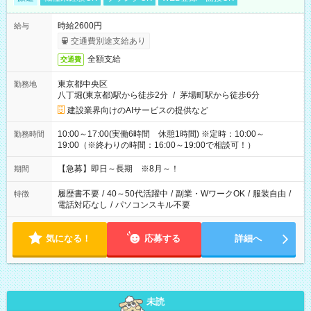
時給2600円
給与
交通費別途支給あり
全額支給
交通費
東京都中央区
勤務地
八丁堀(東京都)駅から徒歩2分
/
茅場町駅から徒歩6分
建設業界向けのAIサービスの提供など
10:00～17:00(実働6時間 休憩1時間) ※定時：10:00～
勤務時間
19:00（※終わりの時間：16:00～19:00で相談可！）
【急募】即日～長期 ※8月～！
期間
履歴書不要
/
40～50代活躍中
/
副業・WワークOK
/
服装自由
/
特徴
電話対応なし
/
パソコンスキル不要
気になる！
応募する
詳細へ
未読