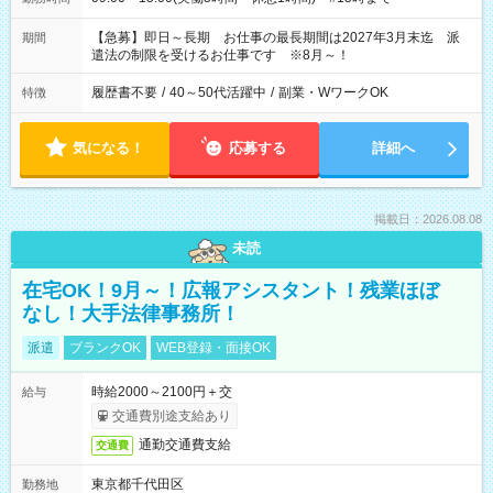
【急募】即日～長期 お仕事の最長期間は2027年3月末迄 派
期間
遣法の制限を受けるお仕事です ※8月～！
履歴書不要
/
40～50代活躍中
/
副業・WワークOK
特徴
気になる！
応募する
詳細へ
掲載日：2026.08.08
未読
在宅OK！9月～！広報アシスタント！残業ほぼ
なし！大手法律事務所！
派遣
ブランクOK
WEB登録・面接OK
時給2000～2100円＋交
給与
交通費別途支給あり
通勤交通費支給
交通費
東京都千代田区
勤務地