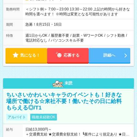
＜シフト例＞ 7:00～23:00 13:30～22:00 上記の時間から好きな
勤務時間
時間を選べます！ ※時間は変更となる可能性があります
急募！8月15日・16日
期間
週1日からOK
/
履歴書不要
/
副業・WワークOK
/
シフト勤務
/
特徴
電話対応なし
/
パソコンスキル不要
気になる！
応募する
詳細へ
未読
ちいさいかわいいキャラのイベントも！好きな
場所で働ける☆来社不要！働いたその日に給料
もらえる◎/T1
アルバイト
職種未経験OK
日給13,000円～
給与
＋交通費支給 ★交通費全額支給！ ┗案件により規定あり ★日払