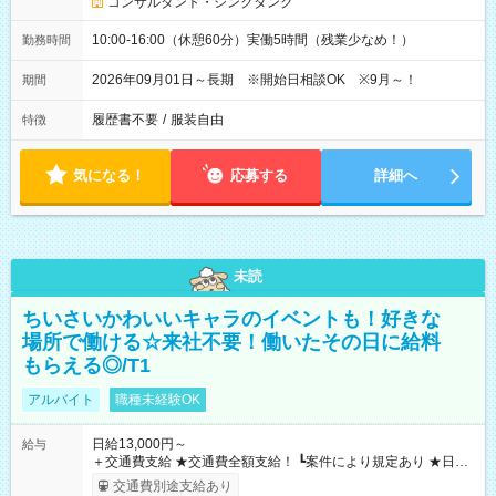
コンサルタント・シンクタンク
10:00-16:00（休憩60分）実働5時間（残業少なめ！）
勤務時間
2026年09月01日～長期 ※開始日相談OK ※9月～！
期間
履歴書不要
/
服装自由
特徴
気になる！
応募する
詳細へ
未読
ちいさいかわいいキャラのイベントも！好きな
場所で働ける☆来社不要！働いたその日に給料
もらえる◎/T1
アルバイト
職種未経験OK
日給13,000円～
給与
＋交通費支給 ★交通費全額支給！ ┗案件により規定あり ★日払
いOK！（規定あり） ┗働いたその日に現金GET♪ お仕事後はコ
交通費別途支給あり