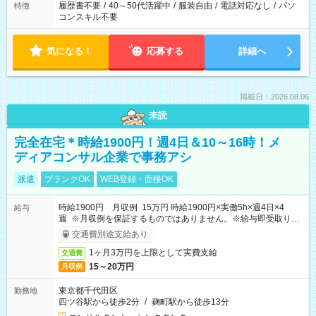
履歴書不要
/
40～50代活躍中
/
服装自由
/
電話対応なし
/
パソ
特徴
コンスキル不要
気になる！
応募する
詳細へ
掲載日：2026.08.06
未読
完全在宅＊時給1900円！週4日＆10～16時！メ
ディアコンサル企業で事務アシ
派遣
ブランクOK
WEB登録・面接OK
時給1900円 月収例 15万円 時給1900円×実働5h×週4日×4
給与
週 ※月収例を保証するものではありません。※給与即受取りサ
ービス利用可（利用条件有）
交通費別途支給あり
1ヶ月3万円を上限として実費支給
交通費
15～20万円
月収例
東京都千代田区
勤務地
四ツ谷駅から徒歩2分
/
麹町駅から徒歩13分