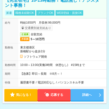
【完全在宅】10-13時勤務！電話無し！アシスタ
ント事務！
派遣
職種未経験OK
ブランクOK
WEB登録・面接OK
時給1650円 月収例 99,000円
給与
交通費別途支給あり
全額支給
交通費
5～10万円
月収例
東京都港区
勤務地
新橋駅から徒歩2分
ソフトウェア開発
10:00～13:00(実働3時間 休憩なし) #15時まで
勤務時間
【急募】即日～長期 ※8月～！
期間
履歴書不要
/
電話対応なし
/
パソコンスキル不要
特徴
気になる！
応募する
詳細へ