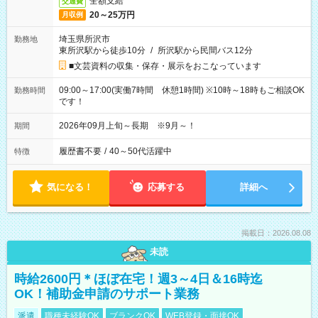
全額支給
交通費
20～25万円
月収例
埼玉県所沢市
勤務地
東所沢駅から徒歩10分
/
所沢駅から民間バス12分
■文芸資料の収集・保存・展示をおこなっています
09:00～17:00(実働7時間 休憩1時間) ※10時～18時もご相談OK
勤務時間
です！
2026年09月上旬～長期 ※9月～！
期間
履歴書不要
/
40～50代活躍中
特徴
気になる！
応募する
詳細へ
掲載日：2026.08.08
未読
時給2600円＊ほぼ在宅！週3～4日＆16時迄
OK！補助金申請のサポート業務
派遣
職種未経験OK
ブランクOK
WEB登録・面接OK