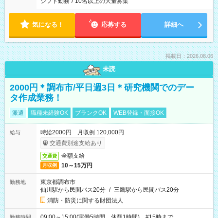
シフト勤務
/
10名以上の大量募集
気になる！
応募する
詳細へ
掲載日：2026.08.06
未読
2000円＊調布市/平日週3日＊研究機関でのデー
タ作成業務！
派遣
職種未経験OK
ブランクOK
WEB登録・面接OK
時給2000円 月収例 120,000円
給与
交通費別途支給あり
全額支給
交通費
10～15万円
月収例
東京都調布市
勤務地
仙川駅から民間バス20分
/
三鷹駅から民間バス20分
消防・防災に関する財団法人
09:00～15:00(実働5時間 休憩1時間) #15時まで
勤務時間