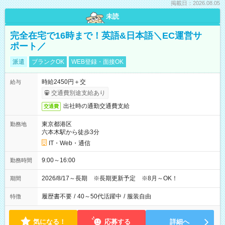
掲載日：2026.08.05
未読
完全在宅で16時まで！英語&日本語＼EC運営サ
ポート／
派遣
ブランクOK
WEB登録・面接OK
時給2450円＋交
給与
交通費別途支給あり
出社時の通勤交通費支給
交通費
東京都港区
勤務地
六本木駅から徒歩3分
IT・Web・通信
9:00～16:00
勤務時間
2026/8/17～長期 ※長期更新予定 ※8月～OK！
期間
履歴書不要
/
40～50代活躍中
/
服装自由
特徴
気になる！
応募する
詳細へ