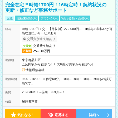
完全在宅＊時給1700円！16時定時！契約状況の
更新・修正など事務サポート
派遣
職種未経験OK
ブランクOK
WEB登録・面接OK
時給1700円＋交 【月収例】272,000円～ ■給与の前払いが可
給与
能な速払いサービスあり
交通費別途支給あり
交通費支給あり
交通費
25～30万円
月収例
東京都品川区
勤務地
五反田駅から徒歩7分
/
大崎広小路駅から徒歩5分
情報通信会社
9:00～16:00 ※休憩60分。10時～18時・10時～19時も相談可
勤務時間
能です。
2026/09/01～長期 ※9月～！
期間
履歴書不要
特徴
気になる！
応募する
詳細へ