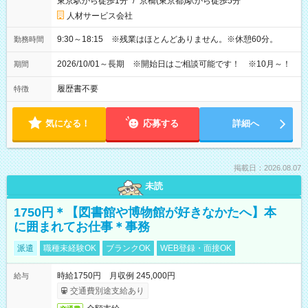
東京駅から徒歩1分
/
京橋(東京都)駅から徒歩5分
人材サービス会社
9:30～18:15 ※残業はほとんどありません。※休憩60分。
勤務時間
2026/10/01～長期 ※開始日はご相談可能です！ ※10月～！
期間
履歴書不要
特徴
気になる！
応募する
詳細へ
掲載日：2026.08.07
未読
1750円＊【図書館や博物館が好きなかたへ】本
に囲まれてお仕事＊事務
派遣
職種未経験OK
ブランクOK
WEB登録・面接OK
時給1750円 月収例 245,000円
給与
交通費別途支給あり