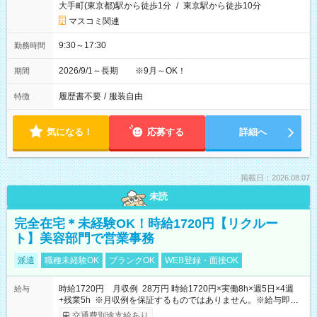
大手町(東京都)駅から徒歩1分
/
東京駅から徒歩10分
マスコミ関連
9:30～17:30
勤務時間
2026/9/1～長期 ※9月～OK！
期間
履歴書不要
/
服装自由
特徴
気になる！
応募する
詳細へ
掲載日：2026.08.07
未読
完全在宅＊未経験OK！時給1720円【リクルー
ト】美容部門で営業事務
派遣
職種未経験OK
ブランクOK
WEB登録・面接OK
時給1720円 月収例 28万円 時給1720円×実働8h×週5日×4週
給与
+残業5h ※月収例を保証するものではありません。※給与即受
取りサービス利用可（利用条件有）
交通費別途支給あり