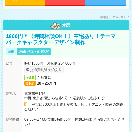
掲載日：2026.08.07
未読
1800円＊《時間相談OK！》在宅あり！テーマ
パークキャラクターデザイン制作
派遣
WEB登録・面接OK
時給1800円 月収例 234,000円
給与
交通費別途支給あり
全額支給
交通費
20～25万円
月収例
東京都中野区
勤務地
中野(東京都)駅から徒歩5分
/
沼袋駅から徒歩16分
＼作品は500以上！誰もが知る大ヒットアニメ・映画の制作
会社+*／
09:30～17:00(実働6時間30分 休憩1時間) ※時短ご相談くださ
勤務時間
い！