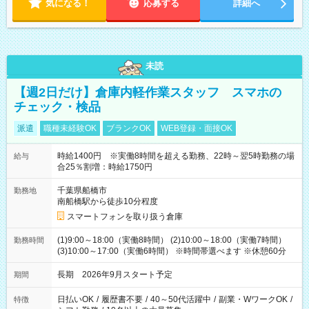
気になる！
応募する
詳細へ
未読
【週2日だけ】倉庫内軽作業スタッフ スマホの
チェック・検品
派遣
職種未経験OK
ブランクOK
WEB登録・面接OK
時給1400円 ※実働8時間を超える勤務、22時～翌5時勤務の場
給与
合25％割増：時給1750円
千葉県船橋市
勤務地
南船橋駅から徒歩10分程度
スマートフォンを取り扱う倉庫
(1)9:00～18:00（実働8時間） (2)10:00～18:00（実働7時間）
勤務時間
(3)10:00～17:00（実働6時間） ※時間帯選べます ※休憩60分
長期 2026年9月スタート予定
期間
日払いOK
/
履歴書不要
/
40～50代活躍中
/
副業・WワークOK
/
特徴