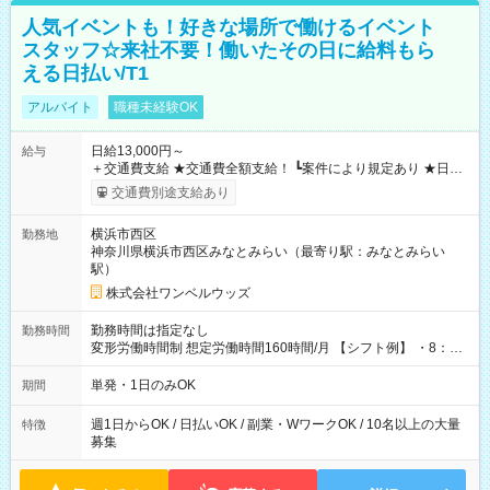
人気イベントも！好きな場所で働けるイベント
スタッフ☆来社不要！働いたその日に給料もら
える日払い/T1
アルバイト
職種未経験OK
日給13,000円～
給与
＋交通費支給 ★交通費全額支給！ ┗案件により規定あり ★日払
いOK！（規定あり） ┗働いたその日に現金GET♪ お仕事後はコ
交通費別途支給あり
ンビニATMから 日払い分を引き落とせます！ 【試用期間】試
用期間なし
横浜市西区
勤務地
神奈川県横浜市西区みなとみらい（最寄り駅：みなとみらい
駅）
株式会社ワンベルウッズ
勤務時間は指定なし
勤務時間
変形労働時間制 想定労働時間160時間/月 【シフト例】 ・8：00
～21：00
単発・1日のみOK
期間
週1日からOK / 日払いOK / 副業・WワークOK / 10名以上の大量
特徴
募集