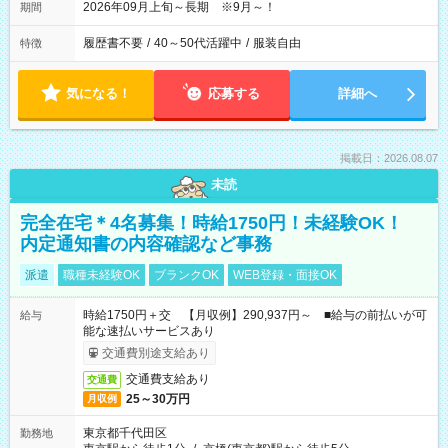
2026年09月上旬～長期 ※9月～！
期間
履歴書不要
/
40～50代活躍中
/
服装自由
特徴
気になる！
応募する
詳細へ
掲載日：2026.08.07
未読
完全在宅＊4名募集！時給1750円！未経験OK！
内定通知書の内容確認など事務
派遣
職種未経験OK
ブランクOK
WEB登録・面接OK
時給1750円＋交 【月収例】290,937円～ ■給与の前払いが可
給与
能な速払いサービスあり
交通費別途支給あり
交通費支給あり
交通費
25～30万円
月収例
東京都千代田区
勤務地