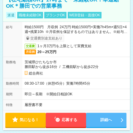
OK＊勝田での営業事務
派遣
職種未経験OK
ブランクOK
WEB登録・面接OK
時給1500円 月収例 24万円 時給1500円×実働7h45m×週5日×4
給与
週+残業10h ※月収例を保証するものではありません。※給与即
受取りサービス利用可（利用条件有）
交通費別途支給あり
1ヶ月3万円を上限として実費支給
交通費
20～25万円
月収例
茨城県ひたちなか市
勤務地
勝田駅から徒歩16分
/
工機前駅から徒歩22分
総合商社
08:30-17:00（休憩45分）実働7時間45分
勤務時間
即日～長期 ※開始日相談OK
期間
履歴書不要
特徴
気になる！
応募する
詳細へ