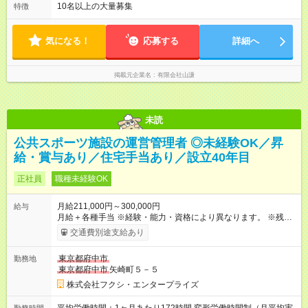
10名以上の大量募集
特徴
気になる！
応募する
詳細へ
掲載元企業名
有限会社山謙
未読
公共スポーツ施設の運営管理者 ◎未経験OK／昇
給・賞与あり／住宅手当あり／設立40年目
正社員
職種未経験OK
月給211,000円～300,000円
給与
月給＋各種手当 ※経験・能力・資格により異なります。 ※残業
代は上記に含まれません。別途全額支給いたします。 ※家族手
交通費別途支給あり
当が基本給に含まれております。 ※3ヶ月間の試用期間がありま
す。期間中の給与・待遇に違いはありません。 【試用期間】試
東京都府中市
勤務地
用期間あり 試用期間の長さ：3ヶ月 雇用形態、給与は本採用時
東京都府中市
矢崎町５－５
と同じです。
株式会社フクシ・エンタープライズ