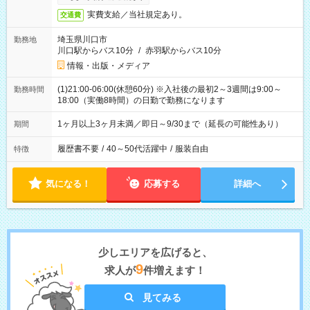
実費支給／当社規定あり。
交通費
埼玉県川口市
勤務地
川口駅からバス10分
/
赤羽駅からバス10分
情報・出版・メディア
(1)21:00-06:00(休憩60分) ※入社後の最初2～3週間は9:00～
勤務時間
18:00（実働8時間）の日勤で勤務になります
1ヶ月以上3ヶ月未満／即日～9/30まで（延長の可能性あり）
期間
履歴書不要
/
40～50代活躍中
/
服装自由
特徴
気になる！
応募する
詳細へ
少しエリアを広げると、
9
求人が
件増えます！
見てみる