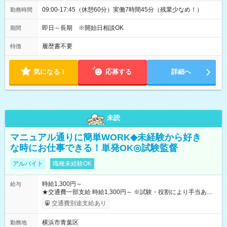
09:00-17:45（休憩60分）実働7時間45分（残業少なめ！）
勤務時間
即日～長期 ※開始日相談OK
期間
履歴書不要
特徴
気になる！
応募する
詳細へ
未読
マニュアル通りに簡単WORK◆未経験から好き
な時にお仕事できる！単発OK◎試験監督
アルバイト
職種未経験OK
時給1,300円～
給与
★交通費一部支給 時給1,300円～ ※試験・役割により手当あり
※勤務回数により昇給あり 【即給（前払い）オプションあ
交通費別途支給あり
り！】 希望される場合、勤務から1週間ほどで給与の一部を受け
取れます。 ※手数料418円がかかります。 【過去試験日の収入
横浜市青葉区
勤務地
例】 ・河合塾模擬試験 8:30～17:30（休憩1時間） 時給1,300円