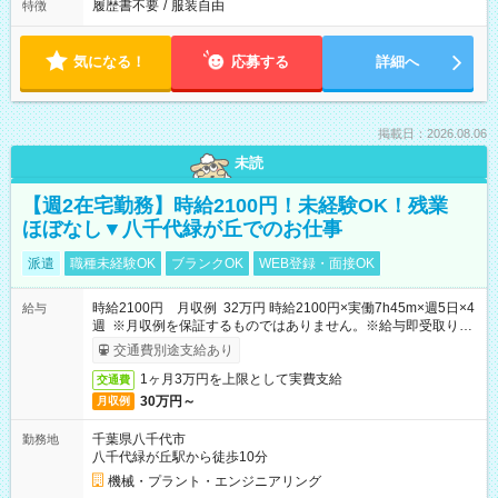
履歴書不要
/
服装自由
特徴
気になる！
応募する
詳細へ
掲載日：2026.08.06
未読
【週2在宅勤務】時給2100円！未経験OK！残業
ほぼなし▼八千代緑が丘でのお仕事
派遣
職種未経験OK
ブランクOK
WEB登録・面接OK
時給2100円 月収例 32万円 時給2100円×実働7h45m×週5日×4
給与
週 ※月収例を保証するものではありません。※給与即受取りサ
ービス利用可（利用条件有）
交通費別途支給あり
1ヶ月3万円を上限として実費支給
交通費
30万円～
月収例
千葉県八千代市
勤務地
八千代緑が丘駅から徒歩10分
機械・プラント・エンジニアリング