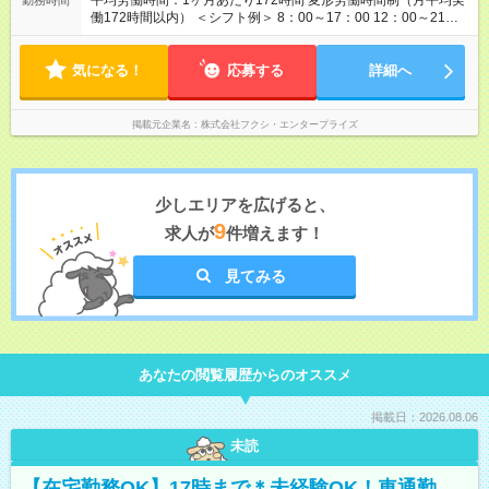
平均労働時間：1ヶ月あたり172時間 変形労働時間制（月平均実
勤務時間
働172時間以内） ＜シフト例＞ 8：00～17：00 12：00～21：
00 ※原則、固定シフトではありませんが、時間帯についてもご
相談ください。 平均労働時間：1ヶ月あたり172時間 変形労働時
気になる！
間制（月平均実働172時間以内） ＜シフト例＞ 8：00～17：00
応募する
詳細へ
12：00～21：00 ※原則、固定シフトではありませんが、時間帯
についてもご相談ください。
掲載元企業名
株式会社フクシ・エンタープライズ
少しエリアを広げると、
9
求人が
件増えます！
見てみる
あなたの閲覧履歴からのオススメ
掲載日：2026.08.06
未読
【在宅勤務OK】17時まで＊未経験OK！車通勤