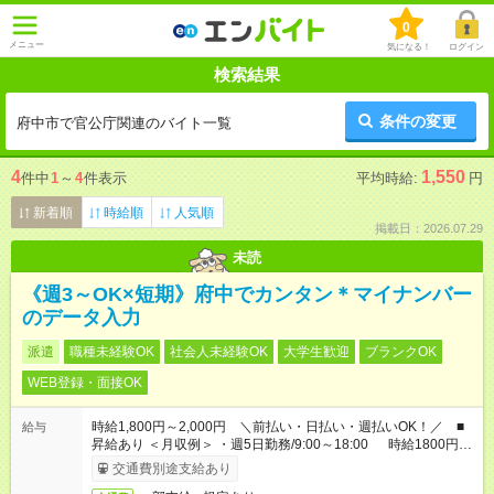
0
メニュー
気になる！
ログイン
検索結果
条件の変更
府中市で官公庁関連のバイト一覧
4
1,550
件中
1
～
4
件表示
平均時給:
円
新着順
時給順
人気順
掲載日：2026.07.29
未読
《週3～OK×短期》府中でカンタン＊マイナンバー
のデータ入力
派遣
職種未経験OK
社会人未経験OK
大学生歓迎
ブランクOK
WEB登録・面接OK
時給1,800円～2,000円 ＼前払い・日払い・週払いOK！／ ■
給与
昇給あり ＜月収例＞ ・週5日勤務/9:00～18:00 時給1800円×8
時間×22日 ＝月収31万6,800円
交通費別途支給あり