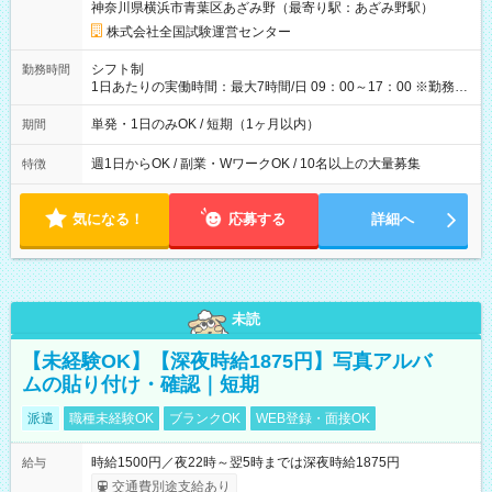
神奈川県横浜市青葉区あざみ野（最寄り駅：あざみ野駅）
×8時間＝日収10,400円＋交通費 ※当日の役割により時給＋100
円の場合あり ・国家試験 7:00～13:30（休憩なし） 時給1,300
株式会社全国試験運営センター
円（役割手当＋100円）×6時間＝日収8,400円＋交通費 【試用期
間】試用期間なし
シフト制
勤務時間
1日あたりの実働時間：最大7時間/日 09：00～17：00 ※勤務時
間は 試験により異なります。
単発・1日のみOK / 短期（1ヶ月以内）
期間
週1日からOK / 副業・WワークOK / 10名以上の大量募集
特徴
気になる！
応募する
詳細へ
未読
【未経験OK】【深夜時給1875円】写真アルバ
ムの貼り付け・確認｜短期
派遣
職種未経験OK
ブランクOK
WEB登録・面接OK
時給1500円／夜22時～翌5時までは深夜時給1875円
給与
交通費別途支給あり