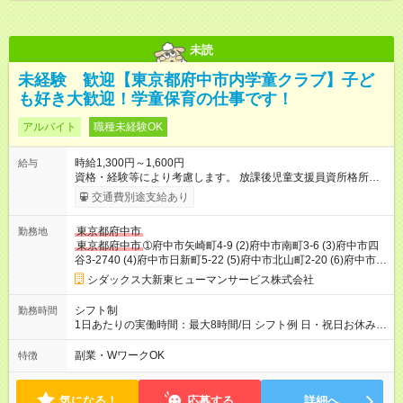
未読
未経験 歓迎【東京都府中市内学童クラブ】子ど
も好き大歓迎！学童保育の仕事です！
アルバイト
職種未経験OK
時給1,300円～1,600円
給与
資格・経験等により考慮します。 放課後児童支援員資所格所持
者 優遇あり 【試用期間】試用期間なし
交通費別途支給あり
東京都府中市
勤務地
東京都府中市
➀府中市矢崎町4-9 (2)府中市南町3-6 (3)府中市四
谷3-2740 (4)府中市日新町5-22 (5)府中市北山町2-20 (6)府中市武
蔵台2-3
シダックス大新東ヒューマンサービス株式会社
シフト制
勤務時間
1日あたりの実働時間：最大8時間/日 シフト例 日・祝日お休み。
週２～５日の勤務です。 実働４～５時間。 ※面接時応相談！ 1
か月毎のシフト制になります。希望休可。 勤務日数は応相談。
副業・WワークOK
特徴
気になる！
応募する
詳細へ