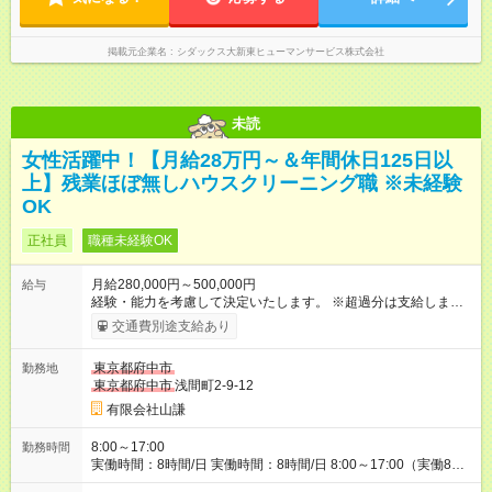
掲載元企業名
シダックス大新東ヒューマンサービス株式会社
未読
女性活躍中！【月給28万円～＆年間休日125日以
上】残業ほぼ無しハウスクリーニング職 ※未経験
OK
正社員
職種未経験OK
月給280,000円～500,000円
給与
経験・能力を考慮して決定いたします。 ※超過分は支給しま
す。 【試用期間】試用期間あり 試用期間の長さ：3ヶ月 ※ 雇用
交通費別途支給あり
形態と給与に、本採用時と異なる部分があります。 雇用形態：
本採用時と同じです。 給与：日給 11,000円 ～ 16,000円
東京都府中市
勤務地
東京都府中市
浅間町2-9-12
有限会社山謙
8:00～17:00
勤務時間
実働時間：8時間/日 実働時間：8時間/日 8:00～17:00（実働8時
間・休憩1時間） ※現場により前後あり