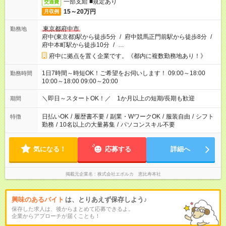
一部支給 ■規定あり
交通費
15～20万円
月収例
東京都府中市
勤務地
府中(東京都)駅から徒歩5分
/
府中競馬正門前駅から徒歩8分
/
府中本町駅から徒歩10分
/
…
府中に拠点を置く企業です。《都内に複数勤務地あり！》
1日7時間～時短OK！ご希望をお伺いします！ 09:00～18:00
勤務時間
10:00～18:00 09:00～20:00
＼即日～スタートOK！／ 1か月以上の短期/長期も歓迎
期間
日払いOK
/
履歴書不要
/
副業・WワークOK
/
服装自由
/
シフト
特徴
勤務
/
10名以上の大量募集
/
パソコンスキル不要
気になる！
応募する
詳細へ
掲載元企業名
株式会社エボルカ 恵比寿本社
興味のあるバイト
は、とりあえず保存しよう♪
保存した求人は、後からまとめて応募できるよ。
企業からアプローチが届くことも！