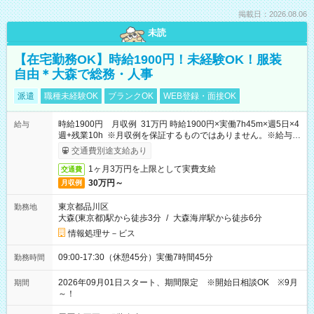
掲載日：2026.08.06
未読
【在宅勤務OK】時給1900円！未経験OK！服装
自由＊大森で総務・人事
派遣
職種未経験OK
ブランクOK
WEB登録・面接OK
時給1900円 月収例 31万円 時給1900円×実働7h45m×週5日×4
給与
週+残業10h ※月収例を保証するものではありません。※給与即
受取りサービス利用可（利用条件有）
交通費別途支給あり
1ヶ月3万円を上限として実費支給
交通費
30万円～
月収例
東京都品川区
勤務地
大森(東京都)駅から徒歩3分
/
大森海岸駅から徒歩6分
情報処理サ－ビス
09:00-17:30（休憩45分）実働7時間45分
勤務時間
2026年09月01日スタート、期間限定 ※開始日相談OK ※9月
期間
～！