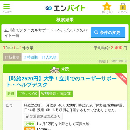
0
メニュー
気になる！
ログイン
検索結果
立川市でテクニカルサポート・ヘルプデスクのバ
条件の変更
イト一覧
1
2,400
件中
1
～
1
件表示
平均時給:
円
新着順
時給順
人気順
掲載日：2026.08.06
未読
NEW
【時給2520円】大手！立川でのユーザーサポー
ト・ヘルプデスク
派遣
ブランクOK
WEB登録・面接OK
時給2520円 月収例 40万3200円 時給2520円×実働7h30m×週5
給与
日×4週+残業10h ※月収例を保証するものではありません。※給
与即受取りサービス利用可（利用条件有）
交通費別途支給あり
1ヶ月3万円を上限として実費支給
交通費
30万円～
月収例