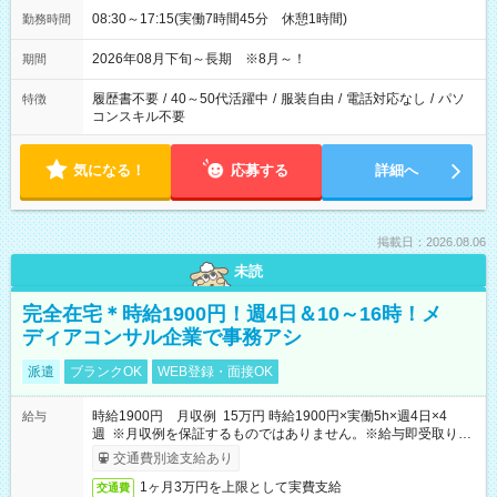
08:30～17:15(実働7時間45分 休憩1時間)
勤務時間
2026年08月下旬～長期 ※8月～！
期間
履歴書不要
/
40～50代活躍中
/
服装自由
/
電話対応なし
/
パソ
特徴
コンスキル不要
気になる！
応募する
詳細へ
掲載日：2026.08.06
未読
完全在宅＊時給1900円！週4日＆10～16時！メ
ディアコンサル企業で事務アシ
派遣
ブランクOK
WEB登録・面接OK
時給1900円 月収例 15万円 時給1900円×実働5h×週4日×4
給与
週 ※月収例を保証するものではありません。※給与即受取りサ
ービス利用可（利用条件有）
交通費別途支給あり
1ヶ月3万円を上限として実費支給
交通費