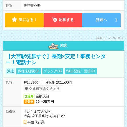
履歴書不要
特徴
気になる！
応募する
詳細へ
掲載日：2026.08.06
未読
【大宮駅徒歩すぐ】長期×安定！事務センタ
ー！電話ナシ
派遣
職種未経験OK
ブランクOK
WEB登録・面接OK
時給1300円 月収例 201,500円
給与
交通費別途支給あり
全額支給
交通費
20～25万円
月収例
さいたま市大宮区
勤務地
大宮(埼玉県)駅から徒歩3分
事務代行業