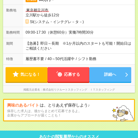
東京都立川市
勤務地
立川駅から徒歩12分
SI(システム・インテグレ－タ－)
09:00-17:30（休憩60分）実働7時間30分
勤務時間
【急募】即日～長期 ※1か月以内のスタートも可能！開始日は
期間
ご相談ください
履歴書不要
/
40～50代活躍中
/
シフト勤務
特徴
気になる！
応募する
詳細へ
掲載元企業名
株式会社リクルートスタッフィング ＩＴスタッフィング
興味のあるバイト
は、とりあえず保存しよう♪
保存した求人は、後からまとめて応募できるよ。
企業からアプローチが届くことも！
あなたの閲覧履歴からのオススメ