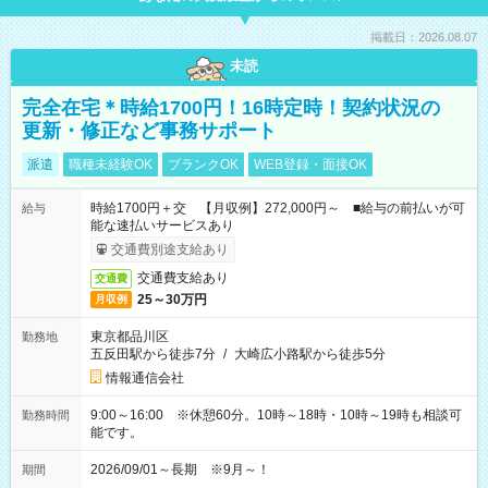
掲載日：2026.08.07
未読
完全在宅＊時給1700円！16時定時！契約状況の
更新・修正など事務サポート
派遣
職種未経験OK
ブランクOK
WEB登録・面接OK
時給1700円＋交 【月収例】272,000円～ ■給与の前払いが可
給与
能な速払いサービスあり
交通費別途支給あり
交通費支給あり
交通費
25～30万円
月収例
東京都品川区
勤務地
五反田駅から徒歩7分
/
大崎広小路駅から徒歩5分
情報通信会社
9:00～16:00 ※休憩60分。10時～18時・10時～19時も相談可
勤務時間
能です。
2026/09/01～長期 ※9月～！
期間