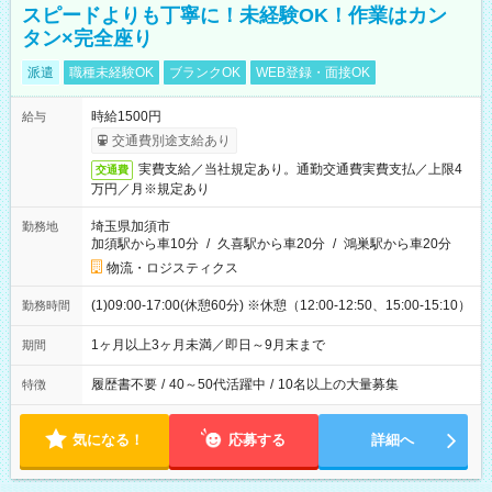
スピードよりも丁寧に！未経験OK！作業はカン
タン×完全座り
派遣
職種未経験OK
ブランクOK
WEB登録・面接OK
時給1500円
給与
交通費別途支給あり
実費支給／当社規定あり。通勤交通費実費支払／上限4
交通費
万円／月※規定あり
埼玉県加須市
勤務地
加須駅から車10分
/
久喜駅から車20分
/
鴻巣駅から車20分
物流・ロジスティクス
(1)09:00-17:00(休憩60分) ※休憩（12:00-12:50、15:00-15:10）
勤務時間
1ヶ月以上3ヶ月未満／即日～9月末まで
期間
履歴書不要
/
40～50代活躍中
/
10名以上の大量募集
特徴
気になる！
応募する
詳細へ