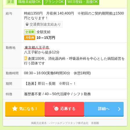
派遣
職種未経験OK
ブランクOK
WEB登録・面接OK
時給1350円 月収例 140,400円 ※初回のご契約期間後は1500
給与
円となります！
交通費別途支給あり
全額支給
交通費
10～15万円
月収例
東京都八王子市
勤務地
八王子駅から徒歩12分
創業100年。消化器内科・呼吸器外科を中心とした病院経営を
行う団体です
08:30～16:00(実働6時間30分 休憩1時間)
勤務時間
【急募】即日～長期 ※即日～！
期間
履歴書不要
/
40～50代活躍中
/
シフト勤務
特徴
気になる！
応募する
詳細へ
掲載元企業名
パーソルテンプスタッフ株式会社 首都圏