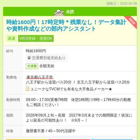
掲載日：2026.08.08
未読
NEW
時給1600円！17時定時＊残業なし！データ集計
や資料作成などの部内アシスタント
派遣
WEB登録・面接OK
時給1600円
給与
交通費別途支給あり
全額支給
交通費
東京都八王子市
勤務地
八王子駅から送迎バス20分
/
京王八王子駅から送迎バス20分
ユニークなTVCMでも有名な大手食品メーカー★
09:00～17:00(実働7時間 休憩1時間) ※9時～17時40分の勤務
勤務時間
もご相談ください！
2026年09月上旬～長期 2027年3月末までの期間限定！状況に
期間
より延長の可能性あり！ ※9月～！
履歴書不要
/
40～50代活躍中
特徴