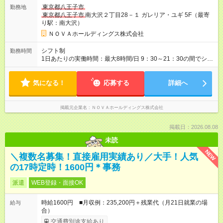
センティブ。 ―――――――――――― 校舎の目標達成度な
東京都八王子市
勤務地
ど、成果に応じて年2回インセンティブを支給します。一般職の
東京都八王子市
南大沢２丁目28－１ ガレリア・ユギ 5F（最寄
社員が、半期で20～30万円のインセンティブを手にした実績
り駅：南大沢）
も。頑張りが目に見える形で収入に還元されるため、高いモチ
ベーションで仕事に取り組めます。 ★毎月チャンスあり！スピ
ＮＯＶＡホールディングス株式会社
ーディな昇格。 ―――――――――――― 年1回の査定に加
え、毎月、現場の管理職が優秀な人材を役員に推薦する制度が
シフト制
勤務時間
あります。実力が認められれば、年度の途中でも昇格。実際、
1日あたりの実働時間：最大8時間/日 9：30～21：30の間でシフ
入社2～3年目でサブマネージャーへ、20代で管理職へとキャリ
ト制 ［ シフト例 ］ ・平日⇒12：30-21：30 ・土日祝⇒10：00-
アアップするケースも珍しくありません。 【試用期間】試用期
19：00 ★自分のペースで進めやすい！
間あり 試用期間の長さ：1ヶ月 ※ 雇用形態と給与に、本採用時
気になる！
―――――――――――― 一校舎を一人で担当する場合も多い
応募する
詳細へ
と異なる部分があります。 雇用形態：インターンシップ 給与：
ので、スケジュール管理はあなた次第。「今日は定時で帰っ
時給 1,400円 ～ 1,400円 ※月途中での入社の場合、その月の月
て、明日に備えよう」など、調整しやすい環境です。
末まではインターンとして勤務になります。
掲載元企業名
ＮＯＶＡホールディングス株式会社
掲載日：2026.08.08
未読
NEW
＼複数名募集！直接雇用実績あり／大手！人気
の17時定時！1600円＊事務
派遣
WEB登録・面接OK
時給1600円 ■月収例：235,200円＋残業代（月21日就業の場
給与
合）
交通費別途支給あり