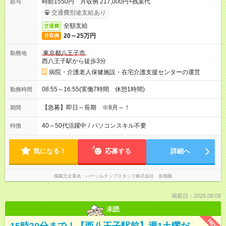
時給1550円 月収例 217,000円+残業代
給与
交通費別途支給あり
全額支給
交通費
20～25万円
月収例
東京都八王子市
勤務地
西八王子駅から徒歩3分
病院・介護老人保健施設・在宅介護支援センターの運営
08:55～16:55(実働7時間 休憩1時間)
勤務時間
【急募】即日～長期 ※8月～！
期間
40～50代活躍中
/
パソコンスキル不要
特徴
気になる！
応募する
詳細へ
掲載元企業名
パーソルテンプスタッフ株式会社 首都圏
掲載日：2026.08.08
未読
NEW