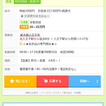
派遣
WEB登録・面接OK
時給1500円 月収例 217,500円+残業代
給与
交通費別途支給あり
全額支給
交通費
20～25万円
月収例
東京都八王子市
勤務地
北八王子駅から徒歩6分
/
八王子駅から民間バス17分
☆★化学品の専門商社★☆
09:00～17:15(実働7時間15分 休憩1時間)
勤務時間
【急募】即日～長期 ※8月～！
期間
履歴書不要
/
40～50代活躍中
/
電話対応なし
特徴
気になる！
応募する
詳細へ
掲載元企業名
パーソルテンプスタッフ株式会社 首都圏