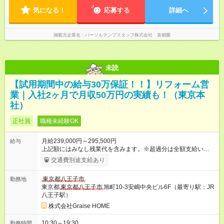
気になる！
応募する
詳細へ
掲載元企業名
パーソルテンプスタッフ株式会社 首都圏
未読
【試用期間中の給与30万保証！！】リフォーム営
業｜入社2ヶ月で月収50万円の実績も！（東京本
社）
正社員
職種未経験OK
月給239,000円～295,500円
給与
上記額にはみなし残業代を含みます。※超過分は全額支給いたし
ます。 みなし残業代 36,478円 ～ 40,500円／月 みなし残業時
交通費別途支給あり
間 23.06時間／月 ※社会保険・交通費支給は入社時から適用され
ますが、その他の福利厚生は試用期間終了後からの適用となり
東京都八王子市
勤務地
ます。なお、待遇に大きな変更はありません。 ※試用期間（最
東京都
東京都八王子市
旭町10-3安嶋中央ビル6F（最寄り駅：JR
大2ヶ月）中の給与は一律月給30万円となります。 ＜報奨金制
八王子駅）
度＞ あなたがヒアリングし、商談機会をつくった案件で専任ス
タッフが契約を獲得すれば、その件数に応じて報奨金を支給！
株式会社Graise HOME
頑張ったらその分だけしっかり評価する！頑張り損がないとこ
ろも大きな魅力です♪ ◎月2件の契約が取れたら固定給にプラス
10:30～19:30
勤務時間