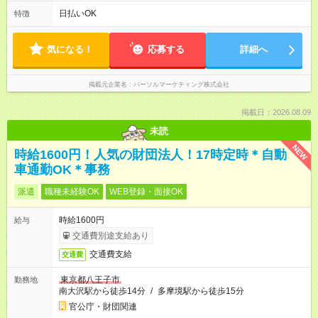
日払いOK
特徴
気になる！
応募する
詳細へ
掲載元企業名
パーソルマーケティング株式会社
掲載日：2026.08.09
未読
NEW
時給1600円！人気の財団法人！17時定時＊自動
車通勤OK＊事務
派遣
職種未経験OK
WEB登録・面接OK
時給1600円
給与
交通費別途支給あり
交通費支給
交通費
東京都八王子市
勤務地
南大沢駅から徒歩14分
/
多摩境駅から徒歩15分
官公庁・財団関連