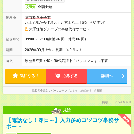
全額支給
交通費
東京都八王子市
勤務地
八王子駅から徒歩5分
/
京王八王子駅から徒歩5分
大手保険グループ☆事務代行サービス
09:00～17:00(実働7時間 休憩1時間)
勤務時間
2026年09月上旬～長期 ※9月～！
期間
履歴書不要
/
40～50代活躍中
/
パソコンスキル不要
特徴
気になる！
応募する
詳細へ
掲載元企業名
パーソルテンプスタッフ株式会社 首都圏
掲載日：2026.08.08
未読
NEW
【電話なし！即日～】入力多めコツコツ事務サ
ポート