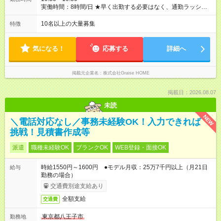
して【報奨金30～40万円】を支給！ ◎月4件の契約で月収100万
実働時間：8時間/日 ★早く出勤する必要はなく、通勤ラッシュ
越えも！ ◎報奨金が60万円を超えた月が年1回以上ある社員は
とは無縁！ ★直帰の徹底を全支店で行っていますので、現地で
【全体の約70％】！ ◎1年目の平均月収は【30万～40万円】と
営業活動を行った後は会社へ戻らずお家へ直行です！ 〈１日の
10名以上の大量募集
特徴
高水準です！ ＜月収例＞ ・月収37万円（24歳／入社1年目）＝
スケジュール例〉 10:30 出社 11:00 朝礼、ミーティング、昼食
固定給＋報奨金1件分 ・月収102万円（27歳／入社2年目）＝固
14:00 現地稼働開始 18:30 現地稼働終了、1日の振り返り
定給＋報奨金4件分 【試用期間】試用期間あり 試用期間の長
19:30 帰宅
気になる！
応募する
詳細へ
さ：2ヶ月 ※ 雇用形態と給与に、本採用時と異なる部分がありま
す。 雇用形態：中途採用（契約社員） 給与：月給 300,000
円 ～ 300,000円 上記額にはみなし残業代を含みます。※超過分
掲載元企業名
株式会社Graise HOME
は全額支給いたします。 みなし残業代 45,000円／月 みなし残業
時間 23.06時間／月 社会保険、交通費支給を除く福利厚生は、
試用期間終了後からの適用です。 そのほかの待遇に変更はあり
掲載日：2026.08.07
ません。
未読
NEW
＼電話対応なし／事務未経験OK！入力できれば
挑戦！見積書作成等
派遣
職種未経験OK
ブランクOK
WEB登録・面接OK
時給1550円～1600円 ●モデル月収：25万7千円以上（月21日
給与
勤務の場合）
交通費別途支給あり
全額支給
交通費
東京都八王子市
勤務地