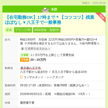
掲載日：2026.08.09
未読
NEW
【在宅勤務OK】17時まで＊【コツコツ】残業
ほぼなし▼八王子で一般事務
派遣
ブランクOK
WEB登録・面接OK
時給1600円 月収例 22万円 時給1600円×実働7h×週5日×4
給与
週 ※月収例を保証するものではありません。※給与即受取りサ
ービス利用可（利用条件有）
交通費別途支給あり
1ヶ月3万円を上限として実費支給
交通費
20～25万円
月収例
東京都八王子市
勤務地
八王子駅から徒歩5分
/
京王八王子駅から徒歩10分
コンサルタント・シンクタンク
09:00-17:00（休憩60分）実働7時間（残業少なめ！）
勤務時間
2026年09月01日～長期 ※開始日相談OK ※9月～！
期間
履歴書不要
特徴