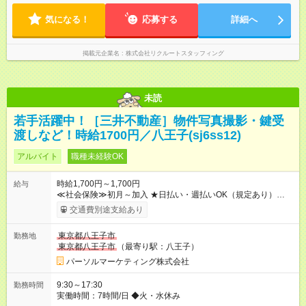
気になる！
応募する
詳細へ
掲載元企業名
株式会社リクルートスタッフィング
未読
若手活躍中！［三井不動産］物件写真撮影・鍵受
渡しなど！時給1700円／八王子(sj6ss12)
アルバイト
職種未経験OK
時給1,700円～1,700円
給与
≪社会保険≫初月～加入 ★日払い・週払いOK（規定あり）
【試用期間】試用期間なし
交通費別途支給あり
東京都八王子市
勤務地
東京都八王子市
（最寄り駅：八王子）
パーソルマーケティング株式会社
9:30～17:30
勤務時間
実働時間：7時間/日 ◆火・水休み