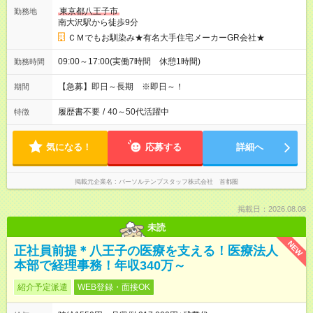
東京都八王子市
勤務地
南大沢駅から徒歩9分
ＣＭでもお馴染み★有名大手住宅メーカーGR会社★
09:00～17:00(実働7時間 休憩1時間)
勤務時間
【急募】即日～長期 ※即日～！
期間
履歴書不要
/
40～50代活躍中
特徴
気になる！
応募する
詳細へ
掲載元企業名
パーソルテンプスタッフ株式会社 首都圏
掲載日：2026.08.08
未読
NEW
正社員前提＊八王子の医療を支える！医療法人
本部で経理事務！年収340万～
紹介予定派遣
WEB登録・面接OK