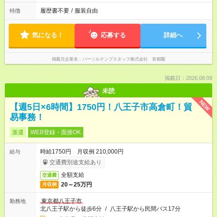
履歴書不要
/
服装自由
特徴
気になる！
応募する
詳細へ
掲載元企業名
パーソルテンプスタッフ株式会社 首都圏
掲載日：2026.08.09
未読
NEW
【週5日×6時間】1750円！八王子市高倉町！貿
易事務！
派遣
WEB登録・面接OK
時給1750円 月収例 210,000円
給与
交通費別途支給あり
全額支給
交通費
20～25万円
月収例
東京都八王子市
勤務地
北八王子駅から徒歩6分
/
八王子駅から民間バス17分