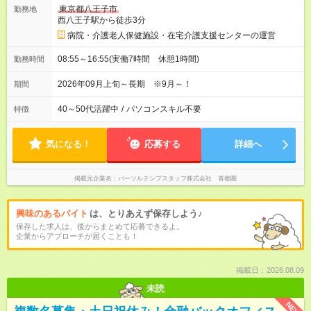
東京都八王子市
勤務地
西八王子駅から徒歩3分
病院・介護老人保健施設・在宅介護支援センターの運営
08:55～16:55(実働7時間 休憩1時間)
勤務時間
2026年09月上旬～長期 ※9月～！
期間
40～50代活躍中
/
パソコンスキル不要
特徴
気になる！
応募する
詳細へ
掲載元企業名
パーソルテンプスタッフ株式会社 首都圏
興味のあるバイト
は、とりあえず保存しよう♪
保存した求人は、後からまとめて応募できるよ。
企業からアプローチが届くことも！
掲載日：2026.08.09
未読
NEW