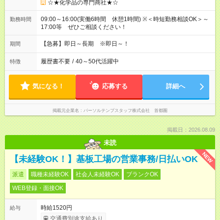
☆★化学品の専門商社★☆
09:00～16:00(実働6時間 休憩1時間) ※＜時短勤務相談OK＞～
勤務時間
17:00等 ぜひご相談ください！
【急募】即日～長期 ※即日～！
期間
履歴書不要
/
40～50代活躍中
特徴
気になる！
応募する
詳細へ
掲載元企業名
パーソルテンプスタッフ株式会社 首都圏
掲載日：2026.08.09
未読
NEW
【未経験OK！】基板工場の営業事務/日払いOK
派遣
職種未経験OK
社会人未経験OK
ブランクOK
WEB登録・面接OK
時給1520円
給与
交通費別途支給あり