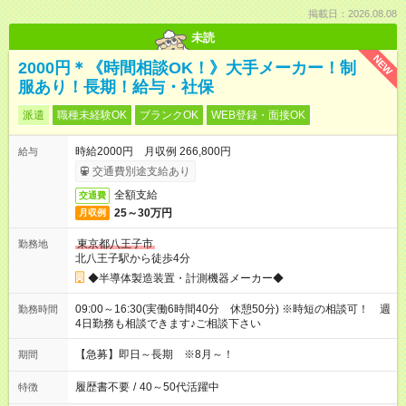
掲載日：2026.08.08
未読
NEW
2000円＊《時間相談OK！》大手メーカー！制
服あり！長期！給与・社保
派遣
職種未経験OK
ブランクOK
WEB登録・面接OK
時給2000円 月収例 266,800円
給与
交通費別途支給あり
全額支給
交通費
25～30万円
月収例
東京都八王子市
勤務地
北八王子駅から徒歩4分
◆半導体製造装置・計測機器メーカー◆
09:00～16:30(実働6時間40分 休憩50分) ※時短の相談可！ 週
勤務時間
4日勤務も相談できます♪ご相談下さい
【急募】即日～長期 ※8月～！
期間
履歴書不要
/
40～50代活躍中
特徴