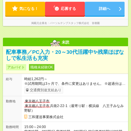
気になる！
応募する
詳細へ
掲載元企業名
パーソルテンプスタッフ株式会社 首都圏
未読
配車事務／PC入力・20～30代活躍中✨残業ほぼな
しで私生活も充実
アルバイト
職種未経験OK
時給1,262円～
給与
※試用期間は3ヶ月で、条件に変更はありません。 ※超過分は全
額支給します 【試用期間】試用期間あり 試用期間の長さ：3ヶ
交通費別途支給あり
月 雇用形態、給与は本採用時と同じです。
東京都八王子市
勤務地
東京都八王子市
兵衛2-22-1（最寄り駅：横浜線 八王子みなみ
野駅）
三和運送事業株式会社
15:00～24:00
勤務時間