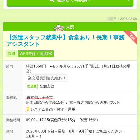
掲載日：2026.08.09
未読
NEW
【派遣スタッフ就業中】食堂あり！長期！事務
アシスタント
派遣
WEB登録・面接OK
時給1650円 ●モデル月収：25万1千円以上（月21日勤務の場
給与
合）
交通費別途支給あり
全額支給
交通費
東京都八王子市
勤務地
唐木田駅から徒歩15分
/
京王堀之内駅から送迎バス6分
システム企画・保守・運用
09:00～17:15(実働7時間15分 休憩1時間)
勤務時間
2026年08月下旬～長期 8月・9月開始もご相談ください！
期間
※8月～！