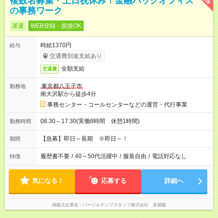
複数名募集・土日祝休み！金融バックオフィス
の事務ワーク
派遣
WEB登録・面接OK
時給1370円
給与
交通費別途支給あり
全額支給
交通費
東京都八王子市
勤務地
南大沢駅から徒歩4分
事務センター・コールセンターなどの運営・代行事業
08:30～17:30(実働8時間 休憩1時間)
勤務時間
【急募】即日～長期 ※即日～！
期間
履歴書不要
/
40～50代活躍中
/
服装自由
/
電話対応なし
特徴
気になる！
応募する
詳細へ
掲載元企業名
パーソルテンプスタッフ株式会社 首都圏