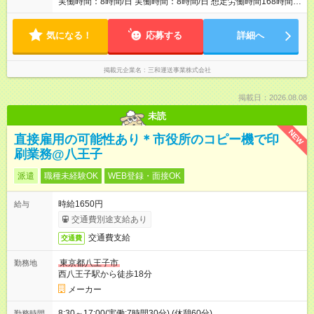
実働時間：8時間/日 実働時間：8時間/日 想定労働時間168時間/
月 ・24時退勤、残業少なめ、仕事終わりも充実できます♪ ・ご
家庭の事情など、お休みも調整がしやすいです！
気になる！
応募する
詳細へ
掲載元企業名
三和運送事業株式会社
掲載日：2026.08.08
未読
NEW
直接雇用の可能性あり＊市役所のコピー機で印
刷業務@八王子
派遣
職種未経験OK
WEB登録・面接OK
時給1650円
給与
交通費別途支給あり
交通費支給
交通費
東京都八王子市
勤務地
西八王子駅から徒歩18分
メーカー
8:30～17:00(実働:7時間30分) (休憩60分)
勤務時間