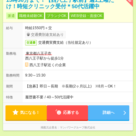
15時30分まで！【西八王子駅前】週1土曜だ
け！時短クリニック受付＊50代活躍中
派遣
職種未経験OK
ブランクOK
WEB登録・面接OK
時給1550円＋交
給与
交通費別途支給あり
交通費実費支給（当社規定あり）
交通費
東京都八王子市
勤務地
西八王子駅から徒歩1分
西八王子駅近くの企業
9:30～15:30
勤務時間
【急募】即日～長期 ※長期(2ヶ月以上) ※8月～OK！
期間
履歴書不要
/
40～50代活躍中
特徴
気になる！
応募する
詳細へ
掲載元企業名
マンパワーグループ株式会社