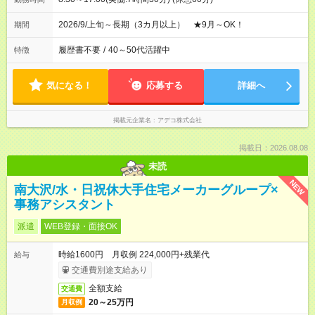
2026/9/上旬～長期（3カ月以上） ★9月～OK！
期間
履歴書不要
/
40～50代活躍中
特徴
気になる！
応募する
詳細へ
掲載元企業名
アデコ株式会社
掲載日：2026.08.08
未読
NEW
南大沢/水・日祝休大手住宅メーカーグループ×
事務アシスタント
派遣
WEB登録・面接OK
時給1600円 月収例 224,000円+残業代
給与
交通費別途支給あり
全額支給
交通費
20～25万円
月収例