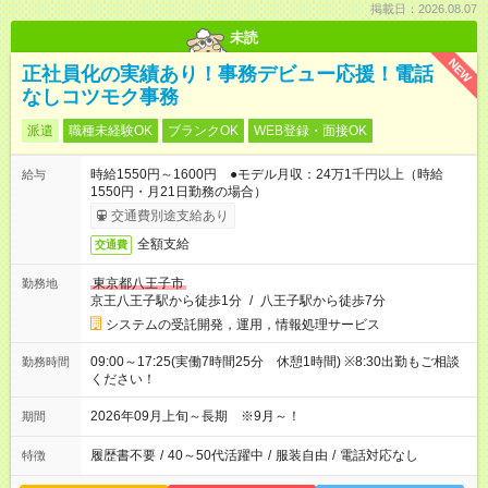
掲載日：2026.08.07
未読
NEW
正社員化の実績あり！事務デビュー応援！電話
なしコツモク事務
派遣
職種未経験OK
ブランクOK
WEB登録・面接OK
時給1550円～1600円 ●モデル月収：24万1千円以上（時給
給与
1550円・月21日勤務の場合）
交通費別途支給あり
全額支給
交通費
東京都八王子市
勤務地
京王八王子駅から徒歩1分
/
八王子駅から徒歩7分
システムの受託開発，運用，情報処理サービス
09:00～17:25(実働7時間25分 休憩1時間) ※8:30出勤もご相談
勤務時間
ください！
2026年09月上旬～長期 ※9月～！
期間
履歴書不要
/
40～50代活躍中
/
服装自由
/
電話対応なし
特徴