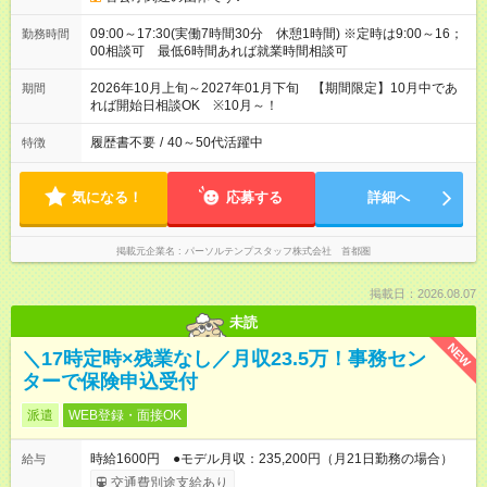
09:00～17:30(実働7時間30分 休憩1時間) ※定時は9:00～16；
勤務時間
00相談可 最低6時間あれば就業時間相談可
2026年10月上旬～2027年01月下旬 【期間限定】10月中であ
期間
れば開始日相談OK ※10月～！
履歴書不要
/
40～50代活躍中
特徴
気になる！
応募する
詳細へ
掲載元企業名
パーソルテンプスタッフ株式会社 首都圏
掲載日：2026.08.07
未読
NEW
＼17時定時×残業なし／月収23.5万！事務セン
ターで保険申込受付
派遣
WEB登録・面接OK
時給1600円 ●モデル月収：235,200円（月21日勤務の場合）
給与
交通費別途支給あり