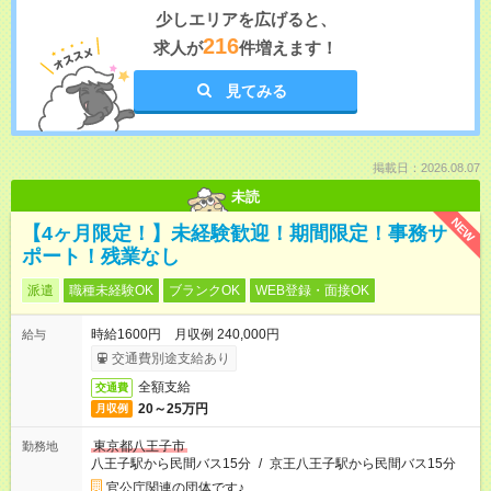
少しエリアを広げると、
216
求人が
件増えます！
見てみる
掲載日：2026.08.07
未読
NEW
【4ヶ月限定！】未経験歓迎！期間限定！事務サ
ポート！残業なし
派遣
職種未経験OK
ブランクOK
WEB登録・面接OK
時給1600円 月収例 240,000円
給与
交通費別途支給あり
全額支給
交通費
20～25万円
月収例
東京都八王子市
勤務地
八王子駅から民間バス15分
/
京王八王子駅から民間バス15分
官公庁関連の団体です♪