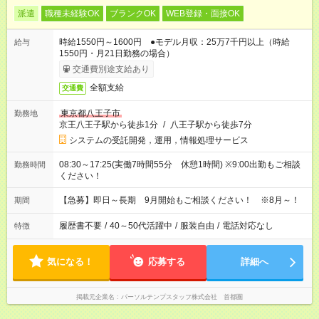
派遣
職種未経験OK
ブランクOK
WEB登録・面接OK
時給1550円～1600円 ●モデル月収：25万7千円以上（時給
給与
1550円・月21日勤務の場合）
交通費別途支給あり
全額支給
交通費
東京都八王子市
勤務地
京王八王子駅から徒歩1分
/
八王子駅から徒歩7分
システムの受託開発，運用，情報処理サービス
08:30～17:25(実働7時間55分 休憩1時間) ※9:00出勤もご相談
勤務時間
ください！
【急募】即日～長期 9月開始もご相談ください！ ※8月～！
期間
履歴書不要
/
40～50代活躍中
/
服装自由
/
電話対応なし
特徴
気になる！
応募する
詳細へ
掲載元企業名
パーソルテンプスタッフ株式会社 首都圏