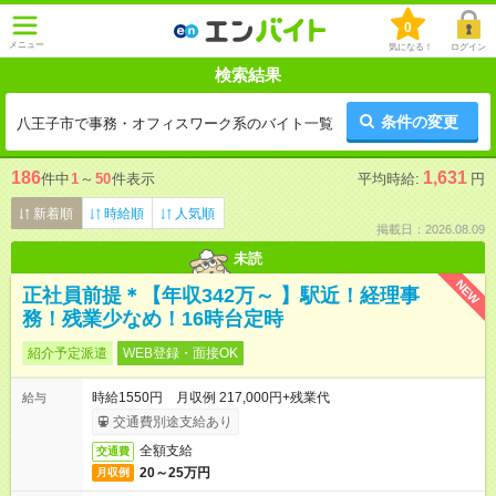
0
メニュー
気になる！
ログイン
検索結果
条件の変更
八王子市で事務・オフィスワーク系のバイト一覧
186
1,631
件中
1
～
50
件表示
平均時給:
円
新着順
時給順
人気順
掲載日：2026.08.09
未読
NEW
正社員前提＊【年収342万～ 】駅近！経理事
務！残業少なめ！16時台定時
紹介予定派遣
WEB登録・面接OK
時給1550円 月収例 217,000円+残業代
給与
交通費別途支給あり
全額支給
交通費
20～25万円
月収例