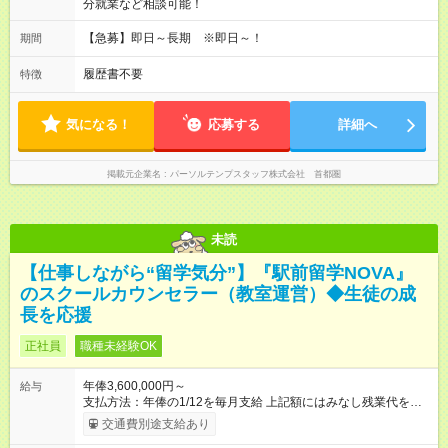
分就業など相談可能！
【急募】即日～長期 ※即日～！
期間
履歴書不要
特徴
気になる！
応募する
詳細へ
掲載元企業名
パーソルテンプスタッフ株式会社 首都圏
未読
【仕事しながら“留学気分”】『駅前留学NOVA』
のスクールカウンセラー（教室運営）◆生徒の成
長を応援
正社員
職種未経験OK
年俸3,600,000円～
給与
支払方法：年俸の1/12を毎月支給 上記額にはみなし残業代を含
みます。※超過分は全額支給いたします。 みなし残業代 30,000
交通費別途支給あり
円／月 みなし残業時間 15時間／月 ★頑張りが収入に直結！イン