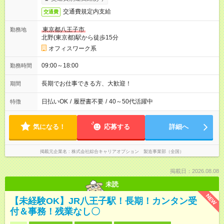
交通費規定内支給
交通費
東京都八王子市
勤務地
北野(東京都)駅から徒歩15分
オフィスワーク系
09:00～18:00
勤務時間
長期でお仕事できる方、大歓迎！
期間
日払いOK
/
履歴書不要
/
40～50代活躍中
特徴
気になる！
応募する
詳細へ
掲載元企業名
株式会社綜合キャリアオプション 製造事業部（全国）
掲載日：2026.08.08
未読
NEW
【未経験OK】JR八王子駅！長期！カンタン受
付＆事務！残業なし〇