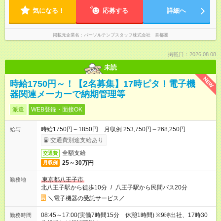
気になる！
応募する
詳細へ
掲載元企業名
パーソルテンプスタッフ株式会社 首都圏
掲載日：2026.08.08
未読
NEW
時給1750円～！【2名募集】17時ピタ！電子機
器関連メーカーで納期管理等
派遣
WEB登録・面接OK
時給1750円～1850円 月収例 253,750円～268,250円
給与
交通費別途支給あり
全額支給
交通費
25～30万円
月収例
東京都八王子市
勤務地
北八王子駅から徒歩10分
/
八王子駅から民間バス20分
＼電子機器の受託サービス／
08:45～17:00(実働7時間15分 休憩1時間) ※9時出社、17時30
勤務時間