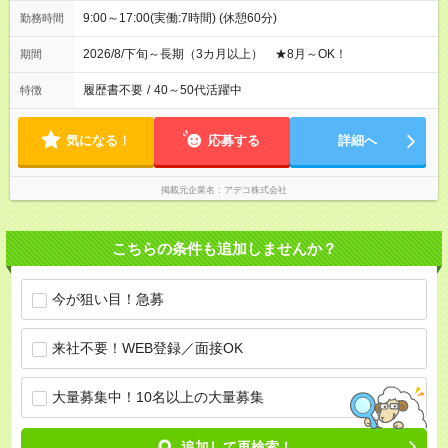
9:00～17:00(実働:7時間) (休憩60分)
勤務時間
2026/8/下旬～長期（3カ月以上） ★8月～OK！
期間
履歴書不要
/
40～50代活躍中
特徴
気になる！
応募する
詳細へ
掲載元企業名
アデコ株式会社
こちらの条件も追加しませんか？
今が狙い目！急募
来社不要！WEB登録／面接OK
大量募集中！10名以上の大量募集
追加して再検索！