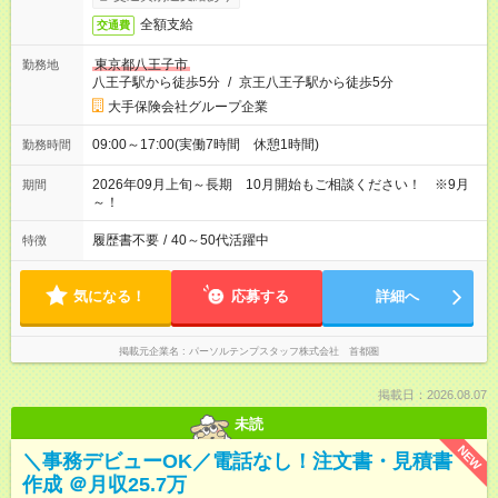
全額支給
交通費
東京都八王子市
勤務地
八王子駅から徒歩5分
/
京王八王子駅から徒歩5分
大手保険会社グループ企業
09:00～17:00(実働7時間 休憩1時間)
勤務時間
2026年09月上旬～長期 10月開始もご相談ください！ ※9月
期間
～！
履歴書不要
/
40～50代活躍中
特徴
気になる！
応募する
詳細へ
掲載元企業名
パーソルテンプスタッフ株式会社 首都圏
掲載日：2026.08.07
未読
NEW
＼事務デビューOK／電話なし！注文書・見積書
作成 ＠月収25.7万