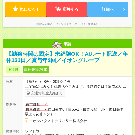
気になる！
応募する
詳細へ
掲載元企業名
イオンネクストデリバリー株式会社
未読
【勤務時間は固定】未経験OK！AIルート配送／年
休121日／賞与年2回／イオングループ
正社員
職種未経験OK
月給276,758円～309,064円
給与
上記額にはみなし残業代を含みます。※超過分は全額支給いたし
ます。 みなし残業代 19,758円 ～ 22,064円／月 みなし残業時
交通費別途支給あり
間 10時間／月 【試用期間】試用期間あり 試用期間の長さ：3ヶ
月 ※ 雇用形態と給与に、本採用時と異なる部分があります。 雇
東京都荒川区
勤務地
用形態：本採用時と同じです。 給与：月給 263,835
東京都荒川区
西日暮里6丁目65-1（最寄り駅：JR「西日暮里」
円 ～ 269,219円 上記額にはみなし残業代を含みます。※超過分
駅より徒歩５分）
は全額支給いたします。 みなし残業代 18,835円以上／月 みなし
残業時間 10時間／月 ※研修および試用期間中は給与が上記にな
イオンネクストデリバリー株式会社
り、 その他の待遇に変更はございません。 ■本配属後：月給
276,758円～309,064円 ※定額残業代10h分（19,758円～22,064
シフト制
勤務時間
円)を含む（超過分は別途支給）