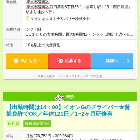
東京都荒川区
勤務地
用形態：本採用時と同じです。 給与：月給 263,835
東京都荒川区
西日暮里6丁目65-1（最寄り駅：JR「西日暮里」
円 ～ 269,219円 上記額にはみなし残業代を含みます。※超過分
駅より徒歩５分）
は全額支給いたします。 みなし残業代 18,835円以上／月 みなし
残業時間 10時間／月 ※研修および試用期間中は給与が上記にな
イオンネクストデリバリー株式会社
り、 その他の待遇に変更はございません。 ■本配属後：月給
276,758円～309,064円 ※定額残業代10h分（19,758円～22,064
シフト制
勤務時間
円)を含む（超過分は別途支給）
1日あたりの実働時間：最大8時間/日 ＜シフトは固定！選べる勤
務時間＞ （1）05：00～14：00 （2）07：30～16：30 （3）
12：00～21：00 （4）14：00～23：00 ーーーーーーーーーー
10名以上の大量募集
特徴
ーーーーー 1・4の勤務時間はマイカー通勤OK！ 電車の時間を
気にせず、通勤できます
気になる！
応募する
詳細へ
掲載元企業名
イオンネクストデリバリー株式会社
未読
【出勤時間は14：00】イオンGのドライバー★普
通免許でOK／年休121日／1~2ヶ月研修有
正社員
職種未経験OK
月給276,758円～309,064円
給与