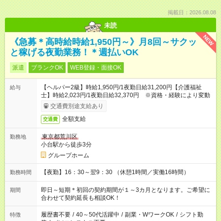
掲載日：2026.08.08
未読
NEW
《急募＊高時給時給1,950円～》月8回～サクッ
と稼げる夜勤業務！＊週払いOK
派遣
ブランクOK
WEB登録・面接OK
【ヘルパー2級】時給1,950円/1夜勤日給31,200円【介護福祉
給与
士】時給2,023円/1夜勤日給32,370円 ※資格・経験により変動
交通費別途支給あり
全額支給
交通費
東京都荒川区
勤務地
小台駅から徒歩3分
グループホーム
【夜勤】16：30～翌9：30 （休憩1時間／実働16時間）
勤務時間
即日～短期＊初回の契約期間が１～3カ月となります。ご希望に
期間
合わせて契約延長も相談OK！
履歴書不要
/
40～50代活躍中
/
副業・WワークOK
/
シフト勤
特徴