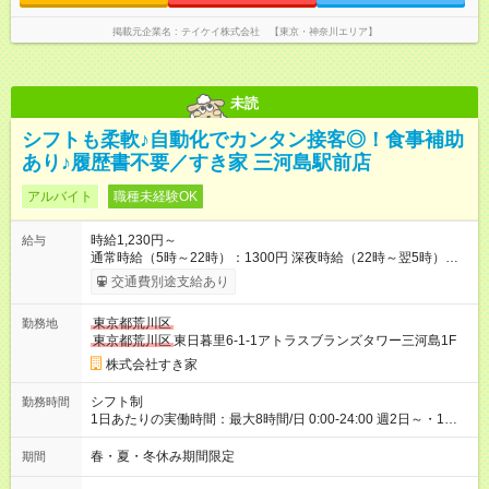
掲載元企業名
テイケイ株式会社 【東京・神奈川エリア】
未読
シフトも柔軟♪自動化でカンタン接客◎！食事補助
あり♪履歴書不要／すき家 三河島駅前店
アルバイト
職種未経験OK
時給1,230円～
給与
通常時給（5時～22時）：1300円 深夜時給（22時～翌5時）：
1625円 高校生時給：1230円 【特別手当】早朝手当（5：00-9：
交通費別途支給あり
00）時給+150円 【試用期間】試用期間あり 試用期間の長さ：1
ヶ月 雇用形態、給与は本採用時と同じです。 試用期間の実態は
東京都荒川区
勤務地
30日（※条件変更なし）ですが、切り上げで一ヶ月とさせてい
東京都荒川区
東日暮里6-1-1アトラスブランズタワー三河島1F
ただきます。 研修制度あり：15時間(研修中も同時給）
株式会社すき家
シフト制
勤務時間
1日あたりの実働時間：最大8時間/日 0:00-24:00 週2日～・1日
2h～OK ＜シフト例＞ 〇朝帯 5:00-9:00 〇昼帯 9:00-14:00 〇午
後帯 14:00-18:00 〇夜帯 18:00-22:00 〇深夜帯 22:00-翌5:00 基
春・夏・冬休み期間限定
期間
本は固定シフトですが家庭の都合などイレギュラーには対応し