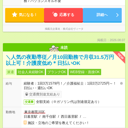
務
/
パソコンスキル不要
気になる！
応募する
詳細へ
掲載元企業名
株式会社ヴィータ
掲載日：2026.08.07
未読
NEW
＼人気の夜勤専従／月10回勤務で月収31.5万円
以上可！介護度低め＊日払いOK
派遣
社会人未経験OK
ブランクOK
WEB登録・面接OK
経験者：1回3万1579円！／介護福祉士：1回3万2725円～！ ※
給与
日払い・週払いOK
交通費別途支給あり
全額支給（※ガソリン代は別途規定あり）
交通費
東京都荒川区
勤務地
日暮里駅
/
南千住駅
/
西日暮里駅
/
…
施設・立地のご希望を教えてください！