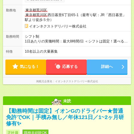
間 10時間／月 【試用期間】試用期間あり 試用期間の長さ：3ヶ
月 ※ 雇用形態と給与に、本採用時と異なる部分があります。 雇
東京都荒川区
勤務地
用形態：本採用時と同じです。 給与：月給 263,835
東京都荒川区
西日暮里6丁目65-1（最寄り駅：JR「西日暮里」
円 ～ 269,219円 上記額にはみなし残業代を含みます。※超過分
駅より徒歩５分）
は全額支給いたします。 みなし残業代 18,835円以上／月 みなし
残業時間 10時間／月 ※研修および試用期間中は給与が上記にな
イオンネクストデリバリー株式会社
り、 その他の待遇に変更はございません。 ■本配属後：月給
276,758円～309,064円 ※定額残業代10h分（19,758円～22,064
シフト制
勤務時間
円)を含む（超過分は別途支給）
1日あたりの実働時間：最大8時間/日 ＜シフトは固定！選べる勤
務時間＞ （1）05：00～14：00 （2）07：30～16：30 （3）
12：00～21：00 （4）14：00～23：00 ーーーーーーーーーー
10名以上の大量募集
特徴
ーーーーー 1・4の勤務時間はマイカー通勤OK！ 電車の時間を
気にせず、通勤できます
気になる！
応募する
詳細へ
掲載元企業名
イオンネクストデリバリー株式会社
未読
【勤務時間は固定】イオンGのドライバー★普通
免許でOK｜手積み無し／年休121日／1~2ヶ月研
修有✨
正社員
職種未経験OK