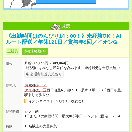
未読
《出勤時間はのんびり14：00！》未経験OK！AI
ルート配送／年休121日／賞与年2回／イオンG
正社員
職種未経験OK
月給276,758円～309,064円
給与
上記額にはみなし残業代を含みます。※超過分は全額支給いたし
ます。 みなし残業代 19,758円 ～ 22,064円／月 みなし残業時
交通費別途支給あり
間 10時間／月 【試用期間】試用期間あり 試用期間の長さ：3ヶ
月 ※ 雇用形態と給与に、本採用時と異なる部分があります。 雇
東京都荒川区
勤務地
用形態：本採用時と同じです。 給与：月給 263,835
東京都荒川区
西日暮里6丁目65-1（最寄り駅：JR「西日暮里」
円 ～ 269,219円 上記額にはみなし残業代を含みます。※超過分
駅より徒歩５分）
は全額支給いたします。 みなし残業代 18,835円以上／月 みなし
残業時間 10時間／月 ※研修および試用期間中は給与が上記にな
イオンネクストデリバリー株式会社
り、 その他の待遇に変更はございません。 ■本配属後：月給
276,758円～309,064円 ※定額残業代10h分（19,758円～22,064
シフト制
勤務時間
円)を含む（超過分は別途支給）
1日あたりの実働時間：最大8時間/日 ＜シフトは固定！＞ 14：
00～23：00 【参考】他のシフトは下記より選択可 ■05：00～
14：00 ■07：30～16：30 ■12：00～21：00
10名以上の大量募集
特徴