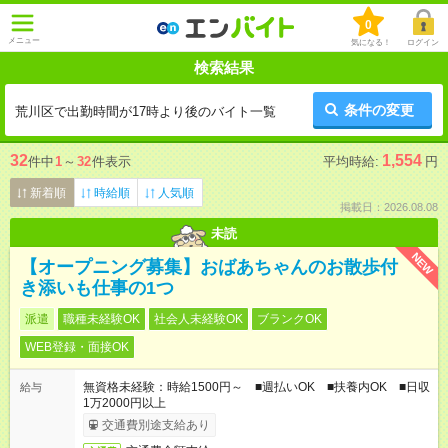
0
メニュー
気になる！
ログイン
検索結果
条件の変更
荒川区で出勤時間が17時より後のバイト一覧
32
1,554
件中
1
～
32
件表示
平均時給:
円
新着順
時給順
人気順
掲載日：2026.08.08
未読
NEW
【オープニング募集】おばあちゃんのお散歩付
き添いも仕事の1つ
派遣
職種未経験OK
社会人未経験OK
ブランクOK
WEB登録・面接OK
無資格未経験：時給1500円～ ■週払いOK ■扶養内OK ■日収
給与
1万2000円以上
交通費別途支給あり