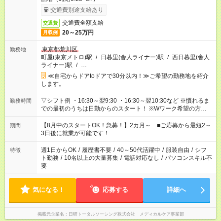
交通費別途支給あり
交通費全額支給
交通費
20～25万円
月収例
東京都荒川区
勤務地
町屋(東京メトロ)駅
/
日暮里(舎人ライナー)駅
/
西日暮里(舎人
ライナー)駅
/
…
≪自宅からドアtoドアで30分以内！≫ご希望の勤務地を紹介
します。
▽シフト例 ・16:30～翌9:30 ・16:30～翌10:30など ※慣れるま
勤務時間
での最初のうちは日勤からのスタート！ ※Wワーク希望の方へ
今ご覧のお仕事で希望する勤務時間と、もう1つのお仕事の勤務
時間。 合計で週40時間を超える場合は応募できません。
【8月中のスタートOK！急募！】2カ月～ ■ご応募から最短2～
期間
3日後に就業が可能です！
週1日からOK
/
履歴書不要
/
40～50代活躍中
/
服装自由
/
シフ
特徴
ト勤務
/
10名以上の大量募集
/
電話対応なし
/
パソコンスキル不
要
気になる！
応募する
詳細へ
掲載元企業名
日研トータルソーシング株式会社 メディカルケア事業部