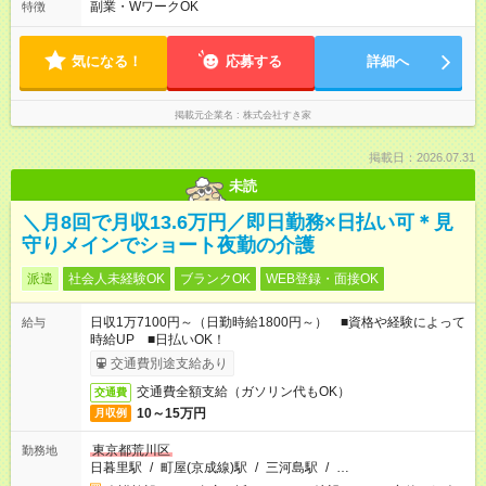
ます♪
副業・WワークOK
特徴
気になる！
応募する
詳細へ
掲載元企業名
株式会社すき家
掲載日：2026.07.31
未読
＼月8回で月収13.6万円／即日勤務×日払い可＊見
守りメインでショート夜勤の介護
派遣
社会人未経験OK
ブランクOK
WEB登録・面接OK
日収1万7100円～（日勤時給1800円～） ■資格や経験によって
給与
時給UP ■日払いOK！
交通費別途支給あり
交通費全額支給（ガソリン代もOK）
交通費
10～15万円
月収例
東京都荒川区
勤務地
日暮里駅
/
町屋(京成線)駅
/
三河島駅
/
…