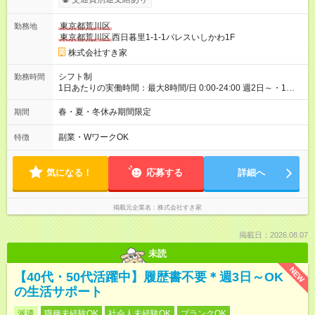
00）時給+150円 【試用期間】試用期間あり 試用期間の長さ：1
ヶ月 雇用形態、給与は本採用時と同じです。 試用期間の実態は
東京都荒川区
勤務地
30日（※条件変更なし）ですが、切り上げで一ヶ月とさせてい
東京都荒川区
西日暮里1-1-1パレスいしかわ1F
ただきます。 研修制度あり：15時間(研修中も同時給）
株式会社すき家
シフト制
勤務時間
1日あたりの実働時間：最大8時間/日 0:00-24:00 週2日～・1日
2h～OK ＜シフト例＞ 〇朝帯 5:00-9:00 〇昼帯 9:00-14:00 〇午
後帯 14:00-18:00 〇夜帯 18:00-22:00 〇深夜帯 22:00-翌5:00 基
春・夏・冬休み期間限定
期間
本は固定シフトですが家庭の都合などイレギュラーには対応し
ます♪
副業・WワークOK
特徴
気になる！
応募する
詳細へ
掲載元企業名
株式会社すき家
掲載日：2026.08.07
未読
NEW
【40代・50代活躍中】履歴書不要＊週3日～OK
の生活サポート
派遣
職種未経験OK
社会人未経験OK
ブランクOK