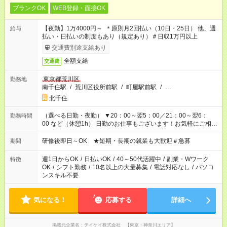
ブランクOK
WEB登録・面接OK
【夜勤】1万4000円～ ＊原則月2回払い（10日・25日） 他、週
給与
払い・日払いの制度もあり（規定あり）＃日収1万円以上
交通費別途支給あり
全額支給
交通費
東京都荒川区
勤務地
南千住駅
/
荒川区役所前駅
/
町屋駅前駅
/
…
北千住
（選べる日勤・夜勤） ▼20：00～翌5：00／21：00～翌6：
勤務時間
00 など（休憩1h） 日勤のお仕事もございます！お気軽にご相談
ください！
研修後即日～OK ★短期・長期の就業も大歓迎＃急募
期間
週1日からOK
/
日払いOK
/
40～50代活躍中
/
副業・Wワーク
特徴
OK
/
シフト勤務
/
10名以上の大量募集
/
電話対応なし
/
パソコ
ンスキル不要
気になる！
応募する
詳細へ
掲載元企業名
テイケイ株式会社 【東京・神奈川エリア】