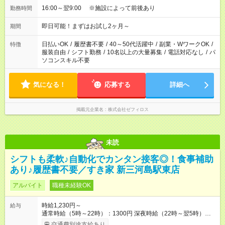
16:00～翌9:00 ※施設によって前後あり
勤務時間
即日可能！まずはお試し2ヶ月～
期間
日払いOK
/
履歴書不要
/
40～50代活躍中
/
副業・WワークOK
/
特徴
服装自由
/
シフト勤務
/
10名以上の大量募集
/
電話対応なし
/
パ
ソコンスキル不要
気になる！
応募する
詳細へ
掲載元企業名
株式会社ゼフィロス
未読
シフトも柔軟♪自動化でカンタン接客◎！食事補助
あり♪履歴書不要／すき家 新三河島駅東店
アルバイト
職種未経験OK
時給1,230円～
給与
通常時給（5時～22時）：1300円 深夜時給（22時～翌5時）：
1625円 高校生時給：1230円 【特別手当】早朝手当（5：00-9：
交通費別途支給あり