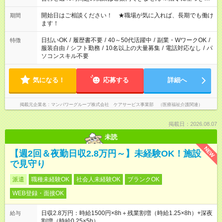
週20時間以上勤務は社会保険への加入対象となります ※労働者
派遣法（日雇い派遣の原則禁止）により、短時間・短期間の就
開始日はご相談ください！ ★職場が気に入れば、長期でも働け
期間
業はご案内が難しい場合があります
ます！
日払いOK
/
履歴書不要
/
40～50代活躍中
/
副業・WワークOK
/
特徴
服装自由
/
シフト勤務
/
10名以上の大量募集
/
電話対応なし
/
パ
ソコンスキル不要
気になる！
応募する
詳細へ
掲載元企業名
マンパワーグループ株式会社 ケアサービス事業部 （医療福祉介護関連）
掲載日：2026.08.07
未読
NEW
【週2回＆夜勤日収2.8万円～】未経験OK！施設
で見守り
派遣
職種未経験OK
社会人未経験OK
ブランクOK
WEB登録・面接OK
日収2.8万円：時給1500円×8h＋残業割増（時給1.25×8h）+深夜
給与
割増（時給0.25×5h）