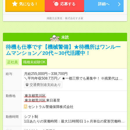
気になる！
のシフトを組んでいます。 ★各店舗のサポートのために本社に
応募する
詳細へ
「24時間対応」の専門部署があります。
掲載元企業名
株式会社すき家
未読
待機も仕事です【機械警備】★待機所はワンルー
ムマンション／20代～30代活躍中！
正社員
職種未経験OK
月給255,000円～338,700円
給与
＼平均年収508.7万円／ ★一都三県でも募集中！ ※残業代は
100％支給します。 ※勤務状況や年齢・経験・能力を考慮して決
交通費別途支給あり
定します。 ※上記とは別に年2回の賞与と各種手当を追加支給し
ます。 ※3ヶ月間の試用期間がありますが、その間の条件に変更
東京都荒川区
勤務地
はありません。 【試用期間】試用期間あり 試用期間の長さ：3
東京都荒川区
東日暮里
ヶ月 雇用形態、給与は本採用時と同じです。
セントラル警備保障株式会社
シフト制
勤務時間
1日あたりの実働時間：最大11時間/日 1ヶ月単位の変形労働時間
制（月平均実働172時間） ＜2交代制勤務＞ ◎日勤／09：00～