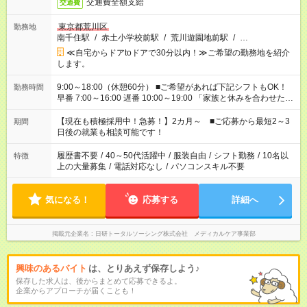
交通費全額支給
交通費
東京都荒川区
勤務地
南千住駅
/
赤土小学校前駅
/
荒川遊園地前駅
/
…
≪自宅からドアtoドアで30分以内！≫ご希望の勤務地を紹介
します。
9:00～18:00（休憩60分） ■ご希望があれば下記シフトもOK！
勤務時間
早番 7:00～16:00 遅番 10:00～19:00 「家族と休みを合わせた
い」 「余裕を持って夕飯の準備がしたい」 「できれば残業はし
たくない」 など、ご希望を教えてくださいね。 ※Wワーク希望
【現在も積極採用中！急募！】2カ月～ ■ご応募から最短2～3
期間
の方へ 今ご覧のお仕事で希望する勤務時間と、もう1つのお仕事
日後の就業も相談可能です！
の勤務時間。 合計で週40時間を超える場合は応募できません。
履歴書不要
/
40～50代活躍中
/
服装自由
/
シフト勤務
/
10名以
特徴
上の大量募集
/
電話対応なし
/
パソコンスキル不要
気になる！
応募する
詳細へ
掲載元企業名
日研トータルソーシング株式会社 メディカルケア事業部
興味のあるバイト
は、とりあえず保存しよう♪
保存した求人は、後からまとめて応募できるよ。
企業からアプローチが届くことも！