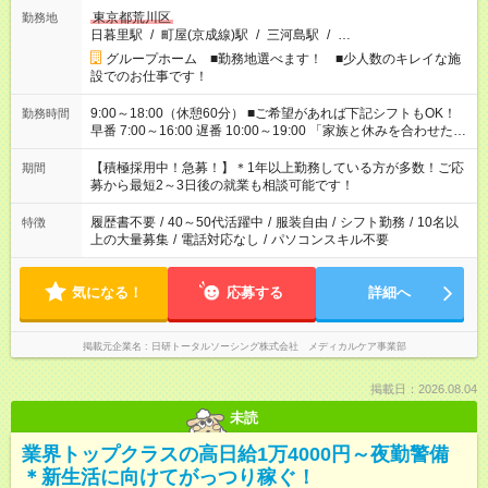
東京都荒川区
勤務地
日暮里駅
/
町屋(京成線)駅
/
三河島駅
/
…
グループホーム ■勤務地選べます！ ■少人数のキレイな施
設でのお仕事です！
9:00～18:00（休憩60分） ■ご希望があれば下記シフトもOK！
勤務時間
早番 7:00～16:00 遅番 10:00～19:00 「家族と休みを合わせた
い」 「余裕を持って夕飯の準備がしたい」 「できれば残業はし
たくない」 など、ご希望を教えてくださいね。 ※Wワーク希望
【積極採用中！急募！】＊1年以上勤務している方が多数！ご応
期間
の方へ 今ご覧のお仕事で希望する勤務時間と、もう1つのお仕事
募から最短2～3日後の就業も相談可能です！
の勤務時間。 合計で週40時間を超える場合は応募できません。
履歴書不要
/
40～50代活躍中
/
服装自由
/
シフト勤務
/
10名以
特徴
上の大量募集
/
電話対応なし
/
パソコンスキル不要
気になる！
応募する
詳細へ
掲載元企業名
日研トータルソーシング株式会社 メディカルケア事業部
掲載日：2026.08.04
未読
業界トップクラスの高日給1万4000円～夜勤警備
＊新生活に向けてがっつり稼ぐ！