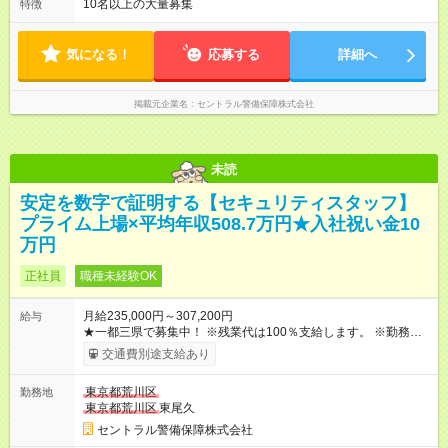
20：00（休憩2時間） ◎夜勤／20：00～翌09：00（休憩1時
10名以上の大量募集
特徴
間） ＜24時間勤務＞ ◎09：00～翌09：00（休憩8時間）
気になる！
応募する
詳細へ
掲載元企業名
セントラル警備保障株式会社
未読
安定を数字で証明する【セキュリティスタッフ】
プライム上場×平均年収508.7万円★入社祝い金10
万円
正社員
職種未経験OK
月給235,000円～307,200円
給与
★一都三県で募集中！ ※残業代は100％支給します。 ※勤務状況
や年齢・経験・能力を考慮して決定します。 ※上記とは別に年2
交通費別途支給あり
回の賞与と各種手当を追加支給します。 ※3ヶ月間の試用期間が
ありますが、その間の条件に変更はありません。 ＜月収例＞ ・
東京都荒川区
勤務地
27万円（28歳・入社1年目・大卒） └夜勤増務月3回（残業35時
東京都荒川区
東尾久
間）＋扶養手当1.5万円＋資格手当3000円 ・31万円（35歳・入
社7年目・短大卒） └夜勤増務月4回（残業40時間）＋扶養手当2
セントラル警備保障株式会社
万円＋資格手当1万円 ＋役職手当9000円 【試用期間】試用期間