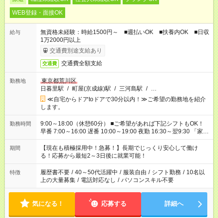
WEB登録・面接OK
無資格未経験：時給1500円～ ■週払いOK ■扶養内OK ■日収
給与
1万2000円以上
交通費別途支給あり
交通費全額支給
交通費
東京都荒川区
勤務地
日暮里駅
/
町屋(京成線)駅
/
三河島駅
/
…
≪自宅からドアtoドアで30分以内！≫ご希望の勤務地を紹介
します。
9:00～18:00（休憩60分） ■ご希望があれば下記シフトもOK！
勤務時間
早番 7:00～16:00 遅番 10:00～19:00 夜勤 16:30～翌9:30 「家族
と休みを合わせたい」 「余裕を持って夕飯の準備がしたい」
「できれば残業はしたくない」 など、ご希望を教えてください
【現在も積極採用中！急募！】長期でじっくり安心して働け
期間
ね。 ※Wワーク希望の方へ 今ご覧のお仕事で希望する勤務時間
る！応募から最短2～3日後に就業可能！
と、もう1つのお仕事の勤務時間が 合計で週40時間を超える場
合は応募できません。
履歴書不要
/
40～50代活躍中
/
服装自由
/
シフト勤務
/
10名以
特徴
上の大量募集
/
電話対応なし
/
パソコンスキル不要
気になる！
応募する
詳細へ