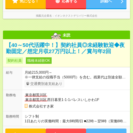
気になる！
応募する
詳細へ
掲載元企業名
イオンネクストデリバリー株式会社
未読
【40～50代活躍中！】契約社員◎未経験歓迎◆夜
勤固定／想定月収27万円以上！／賞与年2回
契約社員
職種未経験OK
月給215,000円～
給与
※一律支給の役職手当（5000円）を含む。残業代は別途全額支
給。 ※深夜勤務手当は、残業時間等により変動します。 ※想定
交通費別途支給あり
月収27万円以上 ※最大4回昇給のチャンスあり ※賞与年2回支給
【試用期間】試用期間なし
東京都荒川区
勤務地
東京都荒川区
西日暮里1-1-1パレスいしかわ1F
株式会社すき家
シフト制
勤務時間
1日あたりの実働時間：最大8時間/日 ■22時～翌9時（実働8時
間） ※上記はあくまでも一例です。店舗により、時間が前後す
る場合・残業がある場合があります。 ★0時～9時は必ず2名以上