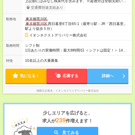
上記額にはみなし残業代を含みます。※超過分は全額支給いたし
ます。 みなし残業代 19,758円 ～ 22,064円／月 みなし残業時
交通費別途支給あり
間 10時間／月 【試用期間】試用期間あり 試用期間の長さ：3ヶ
月 ※ 雇用形態と給与に、本採用時と異なる部分があります。 雇
東京都荒川区
勤務地
用形態：本採用時と同じです。 給与：月給 263,835
東京都荒川区
西日暮里6丁目65-1（最寄り駅：JR「西日暮里」
円 ～ 269,219円 上記額にはみなし残業代を含みます。※超過分
駅より徒歩５分）
は全額支給いたします。 みなし残業代 18,835円以上／月 みなし
残業時間 10時間／月 ※研修および試用期間中は給与が上記にな
イオンネクストデリバリー株式会社
り、 その他の待遇に変更はございません。 ■本配属後：月給
276,758円～309,064円 ※定額残業代10h分（19,758円～22,064
シフト制
勤務時間
円)を含む（超過分は別途支給）
1日あたりの実働時間：最大8時間/日 ＜シフトは固定！＞ 14：
00～23：00 【参考】他のシフトは下記より選択可 ■05：00～
14：00 ■07：30～16：30 ■12：00～21：00
10名以上の大量募集
特徴
気になる！
応募する
詳細へ
掲載元企業名
イオンネクストデリバリー株式会社
少しエリアを広げると、
239
求人が
件増えます！
見てみる