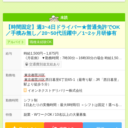
未読
【時間固定】週3~4日ドライバー★普通免許でOK
／手積み無し／20~50代活躍中／1~2ヶ月研修有
アルバイト
職種未経験OK
時給1,500円～1,875円
給与
《月収例》 ▼勤務時間：7時30分～16時30分の場合 時給1,500
円×8h＝1.2万円/日 →月給換算1.2万円×16日勤務＝19.2万円
交通費別途支給あり
※22時以降深夜手当あり 【試用期間】試用期間あり 試用期間の
長さ：3ヶ月 雇用形態、給与は本採用時と同じです。
東京都荒川区
勤務地
東京都荒川区
西日暮里6丁目65-1（最寄り駅：JR「西日暮里」
駅より徒歩５分）
イオンネクストデリバリー株式会社
シフト制
勤務時間
1日あたりの実働時間：最大8時間/日 ＜シフトは固定！選べる勤
務時間＞ （1）05：00～14：00 （2）07：30～16：30 （3）
12：00～21：00 （4）14：00～23：00 ※勤務時間を異動して
副業・WワークOK / 10名以上の大量募集
特徴
いただくこともあります。 ーーーーーーーーーーーーーーー