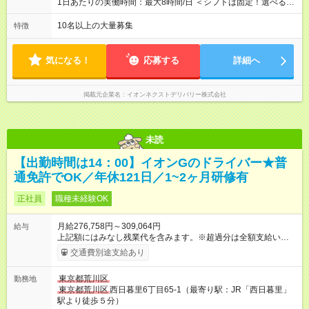
1日あたりの実働時間：最大8時間/日 ＜シフトは固定！選べる勤
務時間＞ （1）05：00～14：00 （2）07：30～16：30 （3）
12：00～21：00 （4）14：00～23：00 ーーーーーーーーーー
10名以上の大量募集
特徴
ーーーーー 1・4の勤務時間はマイカー通勤OK！ 電車の時間を
気にせず、通勤できます
気になる！
応募する
詳細へ
掲載元企業名
イオンネクストデリバリー株式会社
未読
【出勤時間は14：00】イオンGのドライバー★普
通免許でOK／年休121日／1~2ヶ月研修有
正社員
職種未経験OK
月給276,758円～309,064円
給与
上記額にはみなし残業代を含みます。※超過分は全額支給いたし
ます。 みなし残業代 19,758円 ～ 22,064円／月 みなし残業時
交通費別途支給あり
間 10時間／月 【試用期間】試用期間あり 試用期間の長さ：3ヶ
月 ※ 雇用形態と給与に、本採用時と異なる部分があります。 雇
東京都荒川区
勤務地
用形態：本採用時と同じです。 給与：月給 263,835
東京都荒川区
西日暮里6丁目65-1（最寄り駅：JR「西日暮里」
円 ～ 269,219円 上記額にはみなし残業代を含みます。※超過分
駅より徒歩５分）
は全額支給いたします。 みなし残業代 18,835円以上／月 みなし