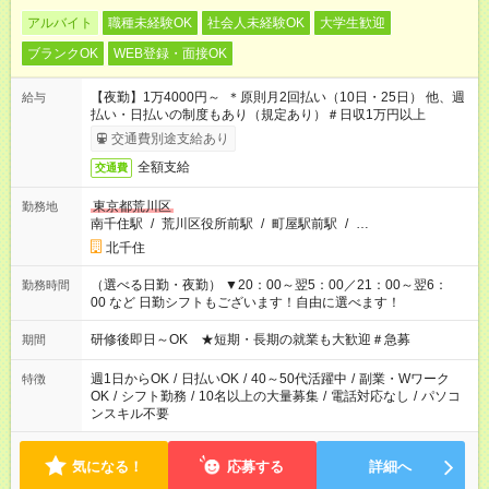
アルバイト
職種未経験OK
社会人未経験OK
大学生歓迎
ブランクOK
WEB登録・面接OK
【夜勤】1万4000円～ ＊原則月2回払い（10日・25日） 他、週
給与
払い・日払いの制度もあり（規定あり）＃日収1万円以上
交通費別途支給あり
全額支給
交通費
東京都荒川区
勤務地
南千住駅
/
荒川区役所前駅
/
町屋駅前駅
/
…
北千住
（選べる日勤・夜勤） ▼20：00～翌5：00／21：00～翌6：
勤務時間
00 など 日勤シフトもございます！自由に選べます！
研修後即日～OK ★短期・長期の就業も大歓迎＃急募
期間
週1日からOK
/
日払いOK
/
40～50代活躍中
/
副業・Wワーク
特徴
OK
/
シフト勤務
/
10名以上の大量募集
/
電話対応なし
/
パソコ
ンスキル不要
気になる！
応募する
詳細へ