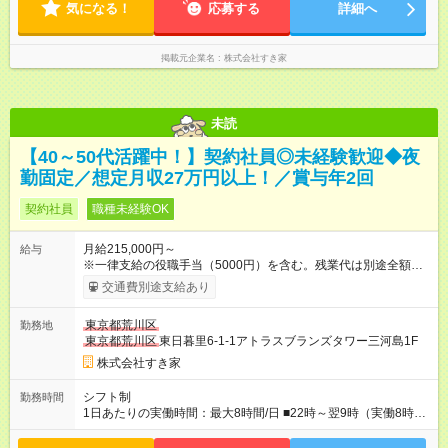
気になる！
のシフトを組んでいます。 ★各店舗のサポートのために本社に
応募する
詳細へ
「24時間対応」の専門部署があります。
掲載元企業名
株式会社すき家
未読
【40～50代活躍中！】契約社員◎未経験歓迎◆夜
勤固定／想定月収27万円以上！／賞与年2回
契約社員
職種未経験OK
月給215,000円～
給与
※一律支給の役職手当（5000円）を含む。残業代は別途全額支
給。 ※深夜勤務手当は、残業時間等により変動します。 ※想定
交通費別途支給あり
月収27万円以上 ※最大4回昇給のチャンスあり ※賞与年2回支給
【試用期間】試用期間なし
東京都荒川区
勤務地
東京都荒川区
東日暮里6-1-1アトラスブランズタワー三河島1F
株式会社すき家
シフト制
勤務時間
1日あたりの実働時間：最大8時間/日 ■22時～翌9時（実働8時
間） ※上記はあくまでも一例です。店舗により、時間が前後す
る場合・残業がある場合があります。 ★0時～9時は必ず2名以上