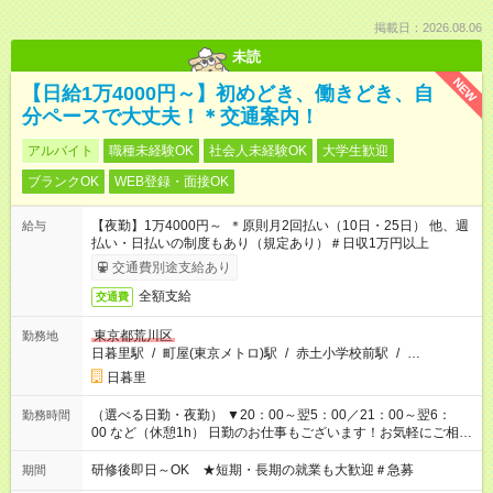
掲載日：2026.08.06
未読
NEW
【日給1万4000円～】初めどき、働きどき、自
分ペースで大丈夫！＊交通案内！
アルバイト
職種未経験OK
社会人未経験OK
大学生歓迎
ブランクOK
WEB登録・面接OK
【夜勤】1万4000円～ ＊原則月2回払い（10日・25日） 他、週
給与
払い・日払いの制度もあり（規定あり）＃日収1万円以上
交通費別途支給あり
全額支給
交通費
東京都荒川区
勤務地
日暮里駅
/
町屋(東京メトロ)駅
/
赤土小学校前駅
/
…
日暮里
（選べる日勤・夜勤） ▼20：00～翌5：00／21：00～翌6：
勤務時間
00 など（休憩1h） 日勤のお仕事もございます！お気軽にご相談
ください！
研修後即日～OK ★短期・長期の就業も大歓迎＃急募
期間