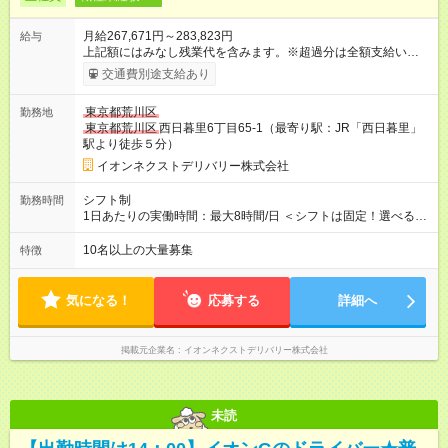
月給267,671円～283,823円
給与
上記額にはみなし残業代を含みます。※超過分は全額支給いたし
ます。 みなし残業代 35,671円／月 みなし残業時間 20時間／月
交通費別途支給あり
【試用期間】試用期間あり 試用期間の長さ：3ヶ月 ※ 雇用形態
と給与に、本採用時と異なる部分があります。 雇用形態：本採
東京都荒川区
勤務地
用時と同じです。 給与：月給 256,133円以上 上記額にはみなし
東京都荒川区
西日暮里6丁目65-1（最寄り駅：JR「西日暮里」
残業代を含みます。※超過分は全額支給いたします。 みなし残
駅より徒歩５分）
業代 34,133円以上／月 みなし残業時間 20時間／月 ■研修
後 ：月給261，902円(一律手当含む) ■本配属後 ：月給
イオンネクストデリバリー株式会社
267，671円～283，823円(一律手当含む) ※研修期間中は給与が
上記になり、 その他の待遇に変更はございません。
シフト制
勤務時間
1日あたりの実働時間：最大8時間/日 ＜シフトは固定！選べる勤
務時間＞ （1）05：00～14：00 （2）07：30～16：30 （3）
12：00～21：00 （4）14：00～23：00 ーーーーーーーーーー
10名以上の大量募集
特徴
ーーーーー 1・4の勤務時間はマイカー通勤OK！ 電車の時間を
気にせず、通勤できます
気になる！
応募する
詳細へ
掲載元企業名
イオンネクストデリバリー株式会社
未読