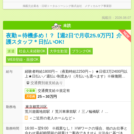
掲載元企業名
日研トータルソーシング株式会社 メディカルケア事業部
掲載日：2026.08.07
未読
NEW
夜勤＝待機多め！？【週2日で月収25.9万円】介
護スタッフ＊日払いOK!
派遣
社会人未経験OK
大学生歓迎
ブランクOK
WEB登録・面接OK
経験者時給1800円～（夜勤時給2250円～）★日収3万2400円以
給与
上★日払い／週払い制度あり（月払いも選べます）※稼働開始時
は手続き完了次第のお支払いとなります。
交通費別途支給あり
交通費支給※規定有
交通費
25～30万円
月収例
東京都荒川区
勤務地
荒川遊園地前駅
/
荒川車庫前駅
/
三ノ輪橋駅
/
…
＜ご近所の老人ホームなど＞
16:00～翌9:00 ※残業なし！ ※Wワークの場合、他のお仕事と
勤務時間
合わせ週40時間超の就業はご案内できません ※法令に基づき、