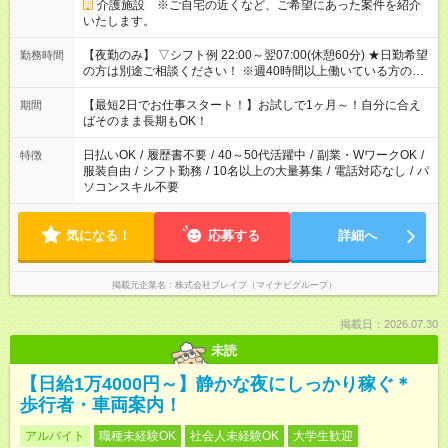
介護施設 ※ご自宅の近くなど、ご希望にあった案件を紹介
いたします。
【夜勤のみ】 ▽シフト例 22:00～翌07:00(休憩60分) ★日勤希望
勤務時間
の方は別途ご相談ください！ ※週40時間以上働いている方のW
ワークはNG
【最短2日でお仕事スタート！】お試しで1ヶ月～！自分に合え
期間
ばそのまま長期もOK！
日払いOK
/
履歴書不要
/
40～50代活躍中
/
副業・WワークOK
/
特徴
服装自由
/
シフト勤務
/
10名以上の大量募集
/
電話対応なし
/
パ
ソコンスキル不要
気になる！
応募する
詳細へ
掲載元企業名
株式会社ブレイブ（マイナビグループ）
掲載日：2026.07.30
未読
【日給1万4000円～】静かな夜にしっかり稼ぐ＊
歩行者・車両案内！
アルバイト
職種未経験OK
社会人未経験OK
大学生歓迎