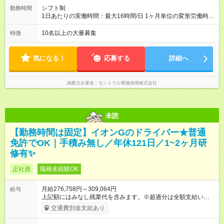
あり 試用期間の長さ：3ヶ月 雇用形態、給与は本採用時と同じ
シフト制
勤務時間
です。
1日あたりの実働時間：最大16時間/日 1ヶ月単位の変形労働時間
制（月平均実働172時間） ＜勤務例＞ 9：00～翌9：00（実働：
16時間／休憩：8時間 ※仮眠含む）
10名以上の大量募集
特徴
気になる！
応募する
詳細へ
掲載元企業名
セントラル警備保障株式会社
未読
【勤務時間は固定】イオンGのドライバー★普通
免許でOK｜手積み無し／年休121日／1~2ヶ月研
修有✨
正社員
職種未経験OK
月給276,758円～309,064円
給与
上記額にはみなし残業代を含みます。※超過分は全額支給いたし
ます。 みなし残業代 19,758円 ～ 22,064円／月 みなし残業時
交通費別途支給あり
間 10時間／月 【試用期間】試用期間あり 試用期間の長さ：3ヶ
月 ※ 雇用形態と給与に、本採用時と異なる部分があります。 雇