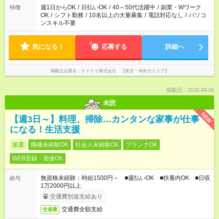
週1日からOK
/
日払いOK
/
40～50代活躍中
/
副業・Wワーク
特徴
OK
/
シフト勤務
/
10名以上の大量募集
/
電話対応なし
/
パソコ
ンスキル不要
気になる！
応募する
詳細へ
掲載元企業名
テイケイ株式会社 【東京・神奈川エリア】
掲載日：2026.08.06
未読
NEW
【週3日～】料理、掃除…カンタンな家事が仕事
になる！生活支援
派遣
職種未経験OK
社会人未経験OK
ブランクOK
WEB登録・面接OK
無資格未経験：時給1500円～ ■週払いOK ■扶養内OK ■日収
給与
1万2000円以上
交通費別途支給あり
交通費全額支給
交通費