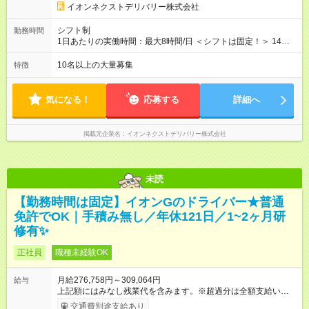
残業時間 10時間／月 ※研修および試用期間中は給与が上記にな
イオンネクストデリバリー株式会社
り、 その他の待遇に変更はございません。 ■本配属後：月給
276,758円～309,064円 ※定額残業代10h分（19,758円～22,064
シフト制
勤務時間
円)を含む（超過分は別途支給）
1日あたりの実働時間：最大8時間/日 ＜シフトは固定！＞ 14：
00～23：00 【参考】他のシフトは下記より選択可 ■05：00～
14：00 ■07：30～16：30 ■12：00～21：00
10名以上の大量募集
特徴
気になる！
応募する
詳細へ
掲載元企業名
イオンネクストデリバリー株式会社
未読
【勤務時間は固定】イオンGのドライバー★普通
免許でOK｜手積み無し／年休121日／1~2ヶ月研
修有✨
正社員
職種未経験OK
月給276,758円～309,064円
給与
上記額にはみなし残業代を含みます。※超過分は全額支給いたし
ます。 みなし残業代 19,758円 ～ 22,064円／月 みなし残業時
交通費別途支給あり