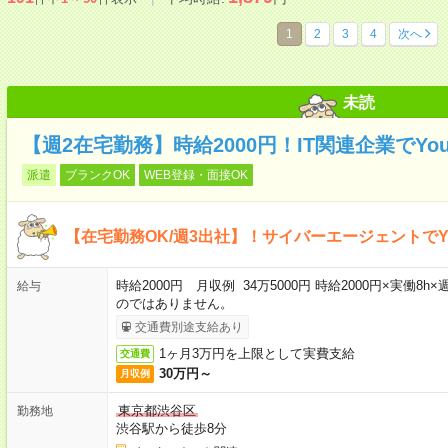
1
2
3
4
次へ
未読
【週2在宅勤務】時給2000円！IT関連企業でYo
派遣
ブランクOK
WEB登録・面接OK
【在宅勤務OK/週3出社】！サイバーエージェントでY
時給2000円 月収例 34万5000円 時給2000円×実働8
給与
のではありません。
交通費別途支給あり
1ヶ月3万円を上限として実費支給
交通費
30万円～
月収例
東京都渋谷区
勤務地
渋谷駅から徒歩8分