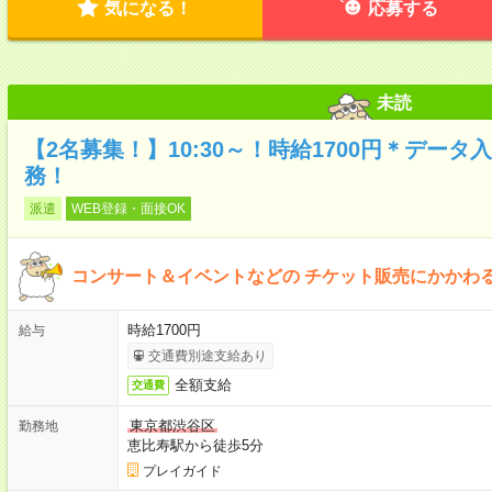
気になる！
応募する
未読
【2名募集！】10:30～！時給1700円＊デー
務！
派遣
WEB登録・面接OK
コンサート＆イベントなどの チケット販売にかかわ
時給1700円
給与
交通費別途支給あり
全額支給
交通費
東京都渋谷区
勤務地
恵比寿駅から徒歩5分
プレイガイド