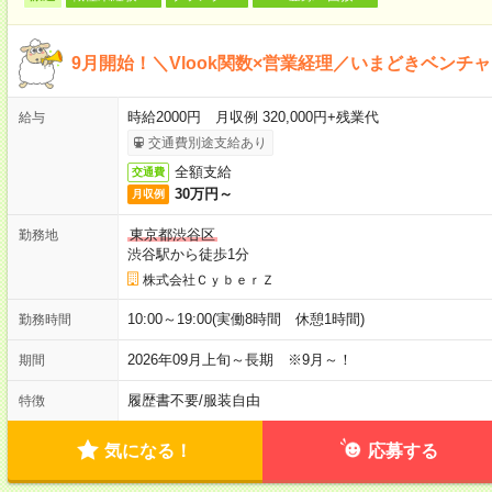
9月開始！＼Vlook関数×営業経理／いまどきベンチ
時給2000円 月収例 320,000円+残業代
給与
交通費別途支給あり
全額支給
交通費
30万円～
月収例
東京都渋谷区
勤務地
渋谷駅から徒歩1分
株式会社ＣｙｂｅｒＺ
10:00～19:00(実働8時間 休憩1時間)
勤務時間
2026年09月上旬～長期 ※9月～！
期間
履歴書不要
/
服装自由
特徴
気になる！
応募する