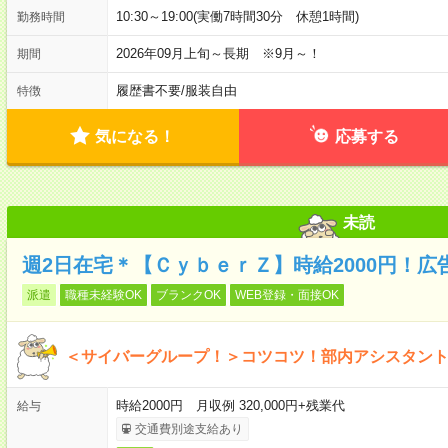
10:30～19:00(実働7時間30分 休憩1時間)
勤務時間
2026年09月上旬～長期 ※9月～！
期間
履歴書不要
/
服装自由
特徴
気になる！
応募する
未読
週2日在宅＊【ＣｙｂｅｒＺ】時給2000円！
派遣
職種未経験OK
ブランクOK
WEB登録・面接OK
＜サイバーグループ！＞コツコツ！部内アシスタン
時給2000円 月収例 320,000円+残業代
給与
交通費別途支給あり