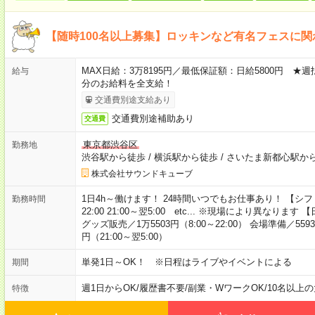
【随時100名以上募集】ロッキンなど有名フェスに関
MAX日給：3万8195円／最低保証額：日給5800円 
給与
分のお給料を全支給！
交通費別途支給あり
交通費別途補助あり
交通費
東京都渋谷区
勤務地
渋谷駅から徒歩
/
横浜駅から徒歩
/
さいたま新都心駅か
株式会社サウンドキューブ
1日4h～働けます！ 24時間いつでもお仕事あり！ 【シフト例】 9:0
勤務時間
22:00 21:00～翌5:00 etc... ※現場により異なります 
グッズ販売／1万5503円（8:00～22:00） 会場準備／5593
円（21:00～翌5:00）
単発1日～OK！ ※日程はライブやイベントによる
期間
週1日からOK
/
履歴書不要
/
副業・WワークOK
/
10名以上
特徴