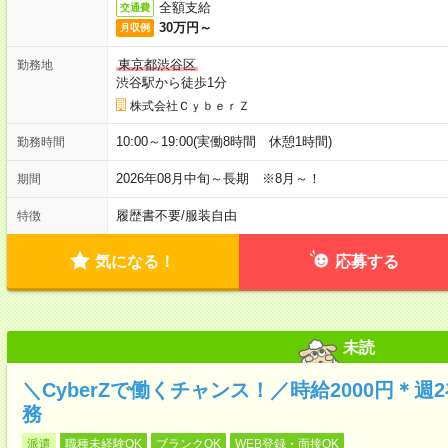
全額支給
交通費
30万円～
月収例
東京都渋谷区
勤務地
渋谷駅から徒歩1分
株式会社ＣｙｂｅｒＺ
10:00～19:00(実働8時間 休憩1時間)
勤務時間
2026年08月中旬～長期 ※8月～！
期間
履歴書不要
/
服装自由
特徴
気になる！
応募する
未読
＼CyberZで働くチャンス！／時給2000円＊
務
派遣
職種未経験OK
ブランクOK
WEB登録・面接OK