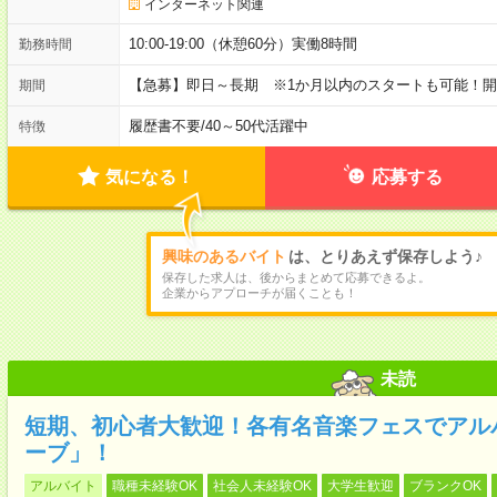
インターネット関連
10:00-19:00（休憩60分）実働8時間
勤務時間
【急募】即日～長期 ※1か月以内のスタートも可能！
期間
履歴書不要
/
40～50代活躍中
特徴
気になる！
応募する
興味のあるバイト
は、とりあえず保存しよう♪
保存した求人は、後からまとめて応募できるよ。
企業からアプローチが届くことも！
未読
短期、初心者大歓迎！各有名音楽フェスでアル
ーブ」！
アルバイト
職種未経験OK
社会人未経験OK
大学生歓迎
ブランクOK