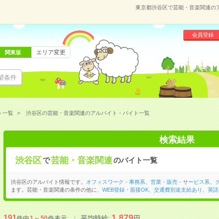
東京都渋谷区で芸能・音楽関連の
会員登録
エリア変更
関東版
望条件
ト一覧
渋谷区の芸能・音楽関連のアルバイト・バイト一覧
検索結果
渋谷区
芸能・音楽関連
で
のバイト一覧
渋谷区のアルバイト情報です。
オフィスワーク・事務系
、
営業・販売・サービス系
、
ます。芸能・音楽関連の条件の他に、
WEB登録・面接OK
、
交通費別途支給あり
、
英語
1,879
191
平均時給:
円
件中
1
～
50
件表示