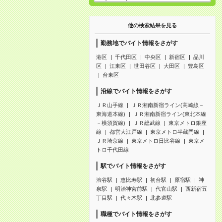
他の検索結果を見る
勤務地でバイト情報をさがす
港区
千代田区
中央区
新宿区
品川
区
江東区
世田谷区
大田区
豊島区
台東区
沿線でバイト情報をさがす
ＪＲ山手線
ＪＲ湘南新宿ライン(高崎線－
東海道本線)
ＪＲ湘南新宿ライン(東北本線
－横須賀線)
ＪＲ総武線
東京メトロ銀座
線
都営大江戸線
東京メトロ半蔵門線
ＪＲ埼京線
東京メトロ日比谷線
東京メ
トロ千代田線
駅でバイト情報をさがす
渋谷駅
恵比寿駅
初台駅
原宿駅
神
泉駅
明治神宮前駅
代官山駅
西新宿五
丁目駅
代々木駅
北参道駅
職種でバイト情報をさがす