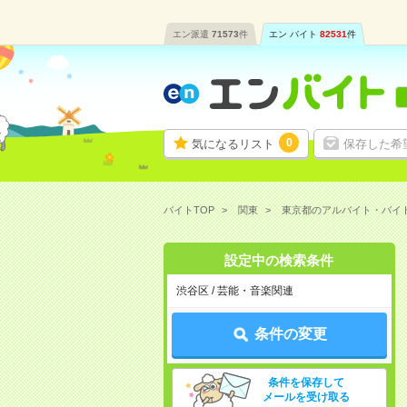
エン派遣
71573
件
エン バイト
82531
件
0
気になるリスト
保存した希
バイトTOP
関東
東京都のアルバイト・バイ
設定中の検索条件
渋谷区 / 芸能・音楽関連
条件の変更
条件を保存して
メールを受け取る